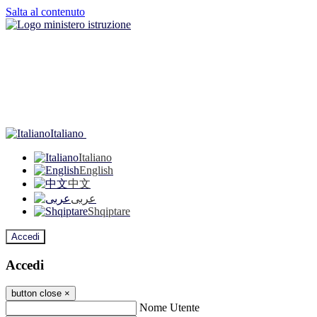
Salta al contenuto
Italiano
Italiano
English
中文
عربى
Shqiptare
Accedi
Accedi
button close
×
Nome Utente