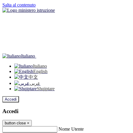
Salta al contenuto
Italiano
Italiano
English
中文
عربى
Shqiptare
Accedi
Accedi
button close
×
Nome Utente