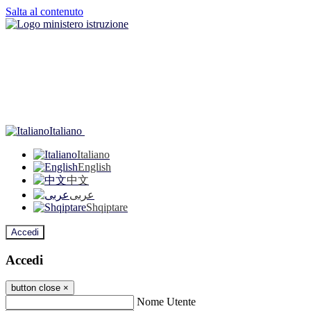
Salta al contenuto
Italiano
Italiano
English
中文
عربى
Shqiptare
Accedi
Accedi
button close
×
Nome Utente