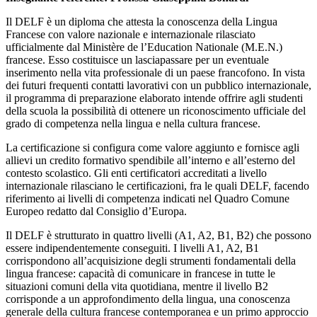
Il DELF è un diploma che attesta la conoscenza della Lingua
Francese con valore nazionale e internazionale rilasciato
ufficialmente dal Ministère de l’Education Nationale (M.E.N.)
francese. Esso costituisce un lasciapassare per un eventuale
inserimento nella vita professionale di un paese francofono. In vista
dei futuri frequenti contatti lavorativi con un pubblico internazionale,
il programma di preparazione elaborato intende offrire agli studenti
della scuola la possibilità di ottenere un riconoscimento ufficiale del
grado di competenza nella lingua e nella cultura francese.
La certificazione si configura come valore aggiunto e fornisce agli
allievi un credito formativo spendibile all’interno e all’esterno del
contesto scolastico. Gli enti certificatori accreditati a livello
internazionale rilasciano le certificazioni, fra le quali DELF, facendo
riferimento ai livelli di competenza indicati nel Quadro Comune
Europeo redatto dal Consiglio d’Europa.
Il DELF è strutturato in quattro livelli (A1, A2, B1, B2) che possono
essere indipendentemente conseguiti. I livelli A1, A2, B1
corrispondono all’acquisizione degli strumenti fondamentali della
lingua francese: capacità di comunicare in francese in tutte le
situazioni comuni della vita quotidiana, mentre il livello B2
corrisponde a un approfondimento della lingua, una conoscenza
generale della cultura francese contemporanea e un primo approccio