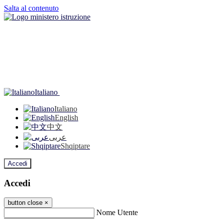
Salta al contenuto
Italiano
Italiano
English
中文
عربى
Shqiptare
Accedi
Accedi
button close
×
Nome Utente