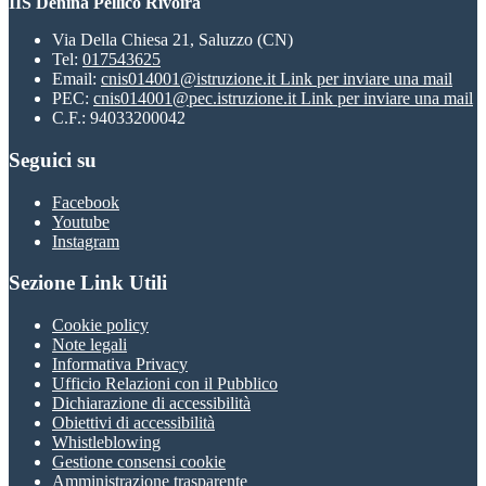
IIS Denina Pellico Rivoira
Via Della Chiesa 21, Saluzzo (CN)
Tel:
017543625
Email:
cnis014001@istruzione.it
Link per inviare una mail
PEC:
cnis014001@pec.istruzione.it
Link per inviare una mail
C.F.: 94033200042
Seguici su
Facebook
Youtube
Instagram
Sezione Link Utili
Cookie policy
Note legali
Informativa Privacy
Ufficio Relazioni con il Pubblico
Dichiarazione di accessibilità
Obiettivi di accessibilità
Whistleblowing
Gestione consensi cookie
Amministrazione trasparente