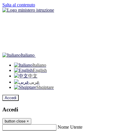
Salta al contenuto
Italiano
Italiano
English
中文
عربى
Shqiptare
Accedi
Accedi
button close
×
Nome Utente