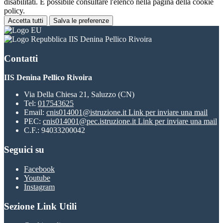
disabilitati. È possibile consultare l'elenco nella pagina della cookie
policy.
Accetta tutti
Salva le preferenze
IIS Denina Pellico Rivoira
Contatti
IIS Denina Pellico Rivoira
Via Della Chiesa 21, Saluzzo (CN)
Tel:
017543625
Email:
cnis014001@istruzione.it
Link per inviare una mail
PEC:
cnis014001@pec.istruzione.it
Link per inviare una mail
C.F.: 94033200042
Seguici su
Facebook
Youtube
Instagram
Sezione Link Utili