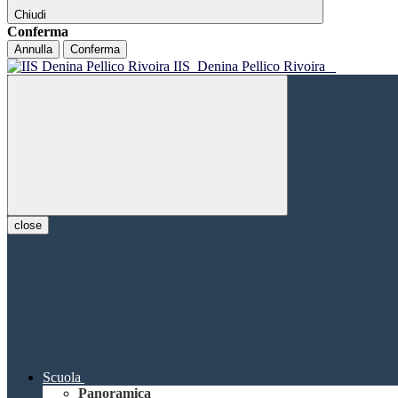
Chiudi
Conferma
Annulla
Conferma
IIS
Denina Pellico Rivoira
close
Scuola
Panoramica