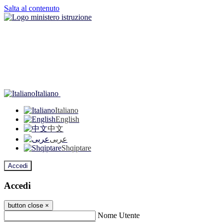
Salta al contenuto
Italiano
Italiano
English
中文
عربى
Shqiptare
Accedi
Accedi
button close
×
Nome Utente