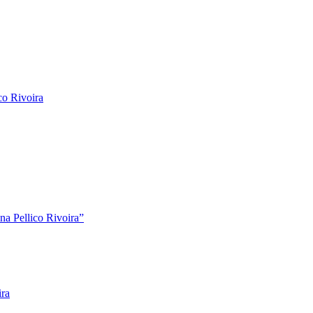
co Rivoira
ina Pellico Rivoira”
ira