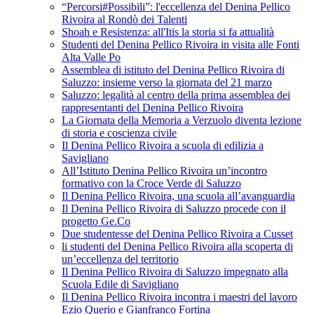
“Percorsi#Possibili”: l'eccellenza del Denina Pellico
Rivoira al Rondò dei Talenti
Shoah e Resistenza: all'Itis la storia si fa attualità
Studenti del Denina Pellico Rivoira in visita alle Fonti
Alta Valle Po
Assemblea di istituto del Denina Pellico Rivoira di
Saluzzo: insieme verso la giornata del 21 marzo
Saluzzo: legalità al centro della prima assemblea dei
rappresentanti del Denina Pellico Rivoira
La Giornata della Memoria a Verzuolo diventa lezione
di storia e coscienza civile
Il Denina Pellico Rivoira a scuola di edilizia a
Savigliano
All’Istituto Denina Pellico Rivoira un’incontro
formativo con la Croce Verde di Saluzzo
Il Denina Pellico Rivoira, una scuola all’avanguardia
Il Denina Pellico Rivoira di Saluzzo procede con il
progetto Ge.Co
Due studentesse del Denina Pellico Rivoira a Cusset
li studenti del Denina Pellico Rivoira alla scoperta di
un’eccellenza del territorio
Il Denina Pellico Rivoira di Saluzzo impegnato alla
Scuola Edile di Savigliano
Il Denina Pellico Rivoira incontra i maestri del lavoro
Ezio Querio e Gianfranco Fortina