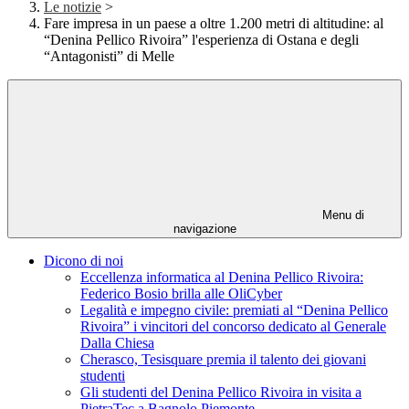
Le notizie
>
Fare impresa in un paese a oltre 1.200 metri di altitudine: al
“Denina Pellico Rivoira” l'esperienza di Ostana e degli
“Antagonisti” di Melle
Menu di
navigazione
Dicono di noi
Eccellenza informatica al Denina Pellico Rivoira:
Federico Bosio brilla alle OliCyber
Legalità e impegno civile: premiati al “Denina Pellico
Rivoira” i vincitori del concorso dedicato al Generale
Dalla Chiesa
Cherasco, Tesisquare premia il talento dei giovani
studenti
Gli studenti del Denina Pellico Rivoira in visita a
PietraTec a Bagnolo Piemonte