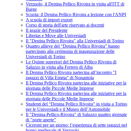
Verzuolo, il Denina Pellico Rivoira in visita all'ITT di
Barge
Scuola: il Denina Pellico Rivoira a lezione con l'ANPI
A scuola di import export
Corso di storia dell'arte riservato ai docenti
Il grazie del Presidente
Libertas e Move alle Universiadi
Il "Denina Pellico Rivoira" alla Universiadi di Torino
Quattro allieve del “Denina Pellico Rivoira” hanno
partecipato alla cerimonia di inaugurazione delle
Universiadi di Torino
Le Quinte superiori del Denina Pellico Rivoira di
Saluzzo in visita alla Ferrero di Alba
Il Denina Pellico Rivoira partecipa all’incontro "I
ragazzi di Villa Emma" di Nonantola
Il Denina Pellico Rivoira partecipa alle iniziative per la
giornata delle Piccole Medie Imprese
Il Denina Pellico Rivoira partecipa alle iniziative per la
giornata delle Piccole Medie Imprese
Studenti del “Denina Pellico Rivoira” in visita a Torino
per le Universiadi e il Museo dell’Automobile
Il "Denina-Pellico-Rivoira" di Saluzzo quattro giornate
di "porte aperte"
Ciceroni per un giorno: l’esperienza di sette ragazzi nel
borgo medievale di Verzuolo