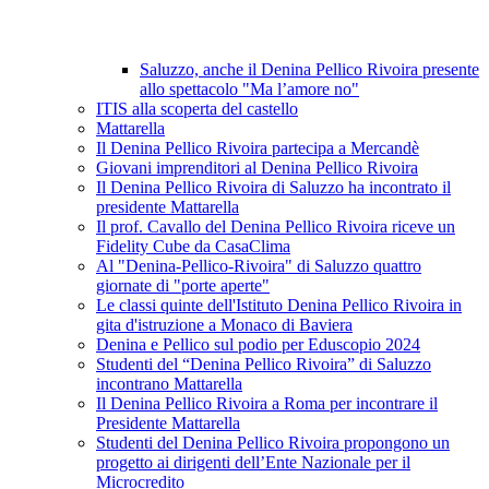
Saluzzo, anche il Denina Pellico Rivoira presente
allo spettacolo "Ma l’amore no"
ITIS alla scoperta del castello
Mattarella
Il Denina Pellico Rivoira partecipa a Mercandè
Giovani imprenditori al Denina Pellico Rivoira
Il Denina Pellico Rivoira di Saluzzo ha incontrato il
presidente Mattarella
Il prof. Cavallo del Denina Pellico Rivoira riceve un
Fidelity Cube da CasaClima
Al "Denina-Pellico-Rivoira" di Saluzzo quattro
giornate di "porte aperte"
Le classi quinte dell'Istituto Denina Pellico Rivoira in
gita d'istruzione a Monaco di Baviera
Denina e Pellico sul podio per Eduscopio 2024
Studenti del “Denina Pellico Rivoira” di Saluzzo
incontrano Mattarella
Il Denina Pellico Rivoira a Roma per incontrare il
Presidente Mattarella
Studenti del Denina Pellico Rivoira propongono un
progetto ai dirigenti dell’Ente Nazionale per il
Microcredito