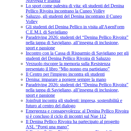
Norvegia e Irlanda
Lo sport come palestra di vita: gli studenti del Denina
Pellico Rivoira incontrano la Cuneo Volley
Saluzzo, gli studenti del Denina incontrano il Cuneo
Volley
Gli studenti del Denina Pellico in visita all'AgenForm
C.E.M.I. di Savigliano
Paradriving 2026: studenti del “Denina Pellico Rivoira”
nella tappa di Savigliano, all’insegna di inclusione,
sport e passione
Incontro con la Cassa di Risparmio di Savigliano per gli
studenti del Denina Pellico Rivoira di Saluzzo
Verzuolo riscopre la memoria sulla Resistenza
presentato il libro “Mio nonno era partigiano”
Il Centro per l'impiego incontra gli studenti
Denina: imparare a porgere sempre la mano
Paradriving 2026: studenti del “Denina Pellico Rivoira”
nella tappa di Savigliano, all’insegna di inclusione,
sport e passione
Joinfruit incontra gli studenti: impresa, sostenibilità e
futuro al centro del dialogo
Emergenza e consapevolezza: al Denina Pellico Rivoira
si è concluso il ciclo di incontri sul Nue 112
Il Denina Pellico Rivoira ha partecipato al progetto
ASL “Porgi una mano”