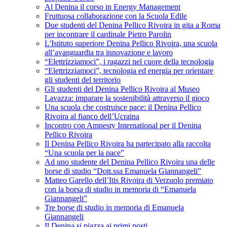
Al Denina il corso in Energy Management
Fruttuosa collaborazione con la Scuola Edile
Due studenti del Denina Pellico Rivoira in gita a Roma
per incontrare il cardinale Pietro Parolin
L'Istituto superiore Denina Pellico Rivoira, una scuola
all’avanguardia tra innovazione e lavoro
“Elettrizziamoci”, i ragazzi nel cuore della tecnologia
“Elettrizziamoci”, tecnologia ed energia per orientare
gli studenti del territorio
Gli studenti del Denina Pellico Rivoira al Museo
Lavazza: imparare la sostenibilità attraverso il gioco
Una scuola che costruisce pace: il Denina Pellico
Rivoira al fianco dell’Ucraina
Incontro con Amnesty International per il Denina
Pellico Rivoira
Il Denina Pellico Rivoira ha partecipato alla raccolta
“Una scuola per la pace”
Ad uno studente del Denina Pellico Rivoira una delle
borse di studio “Dott.ssa Emanuela Giannangeli”
Matteo Garello dell’Itis Rivoira di Verzuolo premiato
con la borsa di studio in memoria di “Emanuela
Giannangeli”
Tre borse di studio in memoria di Emanuela
Giannangeli
Il Denina si piazza ai primi posti