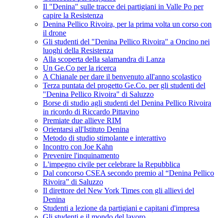
Il "Denina" sulle tracce dei partigiani in Valle Po per
capire la Resistenza
Denina Pellico Rivoira, per la prima volta un corso con
il drone
Gli studenti del "Denina Pellico Rivoira" a Oncino nei
luoghi della Resistenza
Alla scoperta della salamandra di Lanza
Un Ge.Co per la ricerca
A Chianale per dare il benvenuto all'anno scolastico
Terza puntata del progetto Ge.Co. per gli studenti del
"Denina Pellico Rivoira" di Saluzzo
Borse di studio agli studenti del Denina Pellico Rivoira
in ricordo di Riccardo Pittavino
Premiate due allieve RIM
Orientarsi all'Istituto Denina
Metodo di studio stimolante e interattivo
Incontro con Joe Kahn
Prevenire l'inquinamento
L'impegno civile per celebrare la Repubblica
Dal concorso CSEA secondo premio al “Denina Pellico
Rivoira” di Saluzzo
Il direttore del New York Times con gli allievi del
Denina
Studenti a lezione da partigiani e capitani d'impresa
Gli studenti e il mondo del lavoro