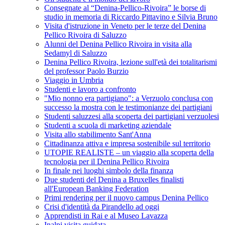
Consegnate al “Denina-Pellico-Rivoira” le borse di
studio in memoria di Riccardo Pittavino e Silvia Bruno
Visita d'istruzione in Veneto per le terze del Denina
Pellico Rivoira di Saluzzo
Alunni del Denina Pellico Rivoira in visita alla
Sedamyl di Saluzzo
Denina Pellico Rivoira, lezione sull'età dei totalitarismi
del professor Paolo Burzio
Viaggio in Umbria
Studenti e lavoro a confronto
"Mio nonno era partigiano": a Verzuolo conclusa con
successo la mostra con le testimonianze dei partigiani
Studenti saluzzesi alla scoperta dei partigiani verzuolesi
Studenti a scuola di marketing aziendale
Visita allo stabilimento Sant'Anna
Cittadinanza attiva e impresa sostenibile sul territorio
UTOPIE REALISTE – un viaggio alla scoperta della
tecnologia per il Denina Pellico Rivoira
In finale nei luoghi simbolo della finanza
Due studenti del Denina a Bruxelles finalisti
all'European Banking Federation
Primi rendering per il nuovo campus Denina Pellico
Crisi d'identità da Pirandello ad oggi
Apprendisti in Rai e al Museo Lavazza
Inalpi visita guidata