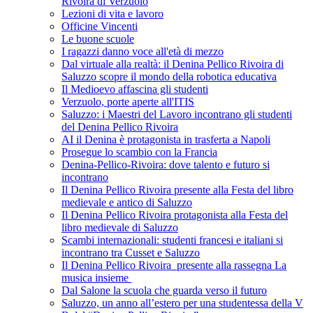
Rivoira di Verzuolo
Lezioni di vita e lavoro
Officine Vincenti
Le buone scuole
I ragazzi danno voce all'età di mezzo
Dal virtuale alla realtà: il Denina Pellico Rivoira di
Saluzzo scopre il mondo della robotica educativa
Il Medioevo affascina gli studenti
Verzuolo, porte aperte all'ITIS
Saluzzo: i Maestri del Lavoro incontrano gli studenti
del Denina Pellico Rivoira
AI il Denina è protagonista in trasferta a Napoli
Prosegue lo scambio con la Francia
Denina-Pellico-Rivoira: dove talento e futuro si
incontrano
Il Denina Pellico Rivoira presente alla Festa del libro
medievale e antico di Saluzzo
Il Denina Pellico Rivoira protagonista alla Festa del
libro medievale di Saluzzo
Scambi internazionali: studenti francesi e italiani si
incontrano tra Cusset e Saluzzo
Il Denina Pellico Rivoira presente alla rassegna La
musica insieme
Dal Salone la scuola che guarda verso il futuro
Saluzzo, un anno all’estero per una studentessa della V