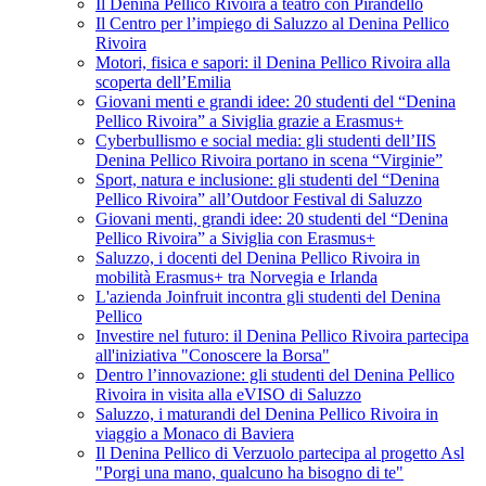
Il Denina Pellico Rivoira a teatro con Pirandello
Il Centro per l’impiego di Saluzzo al Denina Pellico
Rivoira
Motori, fisica e sapori: il Denina Pellico Rivoira alla
scoperta dell’Emilia
Giovani menti e grandi idee: 20 studenti del “Denina
Pellico Rivoira” a Siviglia grazie a Erasmus+
Cyberbullismo e social media: gli studenti dell’IIS
Denina Pellico Rivoira portano in scena “Virginie”
Sport, natura e inclusione: gli studenti del “Denina
Pellico Rivoira” all’Outdoor Festival di Saluzzo
Giovani menti, grandi idee: 20 studenti del “Denina
Pellico Rivoira” a Siviglia con Erasmus+
Saluzzo, i docenti del Denina Pellico Rivoira in
mobilità Erasmus+ tra Norvegia e Irlanda
L'azienda Joinfruit incontra gli studenti del Denina
Pellico
Investire nel futuro: il Denina Pellico Rivoira partecipa
all'iniziativa "Conoscere la Borsa"
Dentro l’innovazione: gli studenti del Denina Pellico
Rivoira in visita alla eVISO di Saluzzo
Saluzzo, i maturandi del Denina Pellico Rivoira in
viaggio a Monaco di Baviera
Il Denina Pellico di Verzuolo partecipa al progetto Asl
"Porgi una mano, qualcuno ha bisogno di te"