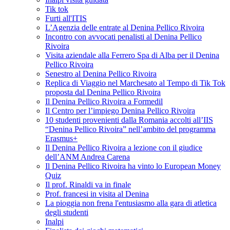
Tik tok
Furti all'ITIS
L’Agenzia delle entrate al Denina Pellico Rivoira
Incontro con avvocati penalisti al Denina Pellico
Rivoira
Visita aziendale alla Ferrero Spa di Alba per il Denina
Pellico Rivoira
Senestro al Denina Pellico Rivoira
Replica di Viaggio nel Marchesato al Tempo di Tik Tok
proposta dal Denina Pellico Rivoira
Il Denina Pellico Rivoira a Formedil
Il Centro per l’impiego Denina Pellico Rivoira
10 studenti provenienti dalla Romania accolti all’IIS
“Denina Pellico Rivoira” nell’ambito del programma
Erasmus+
Il Denina Pellico Rivoira a lezione con il giudice
dell’ANM Andrea Carena
Il Denina Pellico Rivoira ha vinto lo European Money
Quiz
Il prof. Rinaldi va in finale
Prof. francesi in visita al Denina
La pioggia non frena l'entusiasmo alla gara di atletica
degli studenti
Inalpi