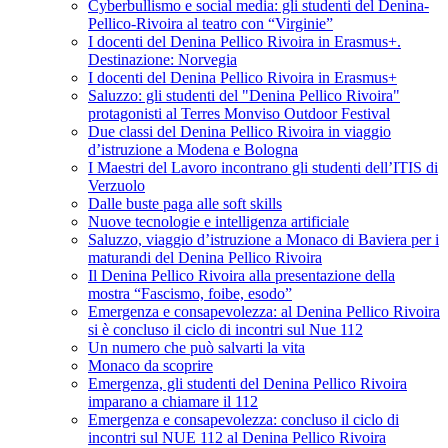
Cyberbullismo e social media: gli studenti del Denina-
Pellico-Rivoira al teatro con “Virginie”
I docenti del Denina Pellico Rivoira in Erasmus+.
Destinazione: Norvegia
I docenti del Denina Pellico Rivoira in Erasmus+
Saluzzo: gli studenti del "Denina Pellico Rivoira"
protagonisti al Terres Monviso Outdoor Festival
Due classi del Denina Pellico Rivoira in viaggio
d’istruzione a Modena e Bologna
I Maestri del Lavoro incontrano gli studenti dell’ITIS di
Verzuolo
Dalle buste paga alle soft skills
Nuove tecnologie e intelligenza artificiale
Saluzzo, viaggio d’istruzione a Monaco di Baviera per i
maturandi del Denina Pellico Rivoira
Il Denina Pellico Rivoira alla presentazione della
mostra “Fascismo, foibe, esodo”
Emergenza e consapevolezza: al Denina Pellico Rivoira
si è concluso il ciclo di incontri sul Nue 112
Un numero che può salvarti la vita
Monaco da scoprire
Emergenza, gli studenti del Denina Pellico Rivoira
imparano a chiamare il 112
Emergenza e consapevolezza: concluso il ciclo di
incontri sul NUE 112 al Denina Pellico Rivoira