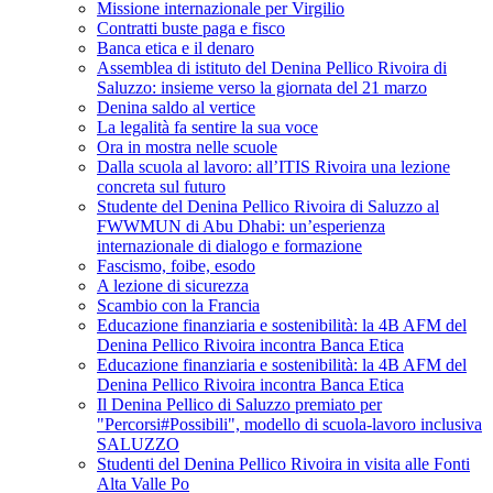
Missione internazionale per Virgilio
Contratti buste paga e fisco
Banca etica e il denaro
Assemblea di istituto del Denina Pellico Rivoira di
Saluzzo: insieme verso la giornata del 21 marzo
Denina saldo al vertice
La legalità fa sentire la sua voce
Ora in mostra nelle scuole
Dalla scuola al lavoro: all’ITIS Rivoira una lezione
concreta sul futuro
Studente del Denina Pellico Rivoira di Saluzzo al
FWWMUN di Abu Dhabi: un’esperienza
internazionale di dialogo e formazione
Fascismo, foibe, esodo
A lezione di sicurezza
Scambio con la Francia
Educazione finanziaria e sostenibilità: la 4B AFM del
Denina Pellico Rivoira incontra Banca Etica
Educazione finanziaria e sostenibilità: la 4B AFM del
Denina Pellico Rivoira incontra Banca Etica
Il Denina Pellico di Saluzzo premiato per
"Percorsi#Possibili", modello di scuola-lavoro inclusiva
SALUZZO
Studenti del Denina Pellico Rivoira in visita alle Fonti
Alta Valle Po