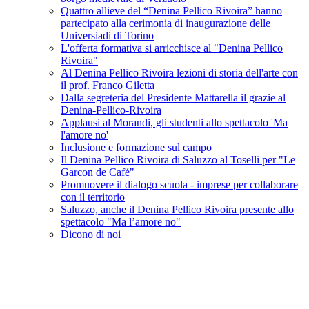
Quattro allieve del “Denina Pellico Rivoira” hanno
partecipato alla cerimonia di inaugurazione delle
Universiadi di Torino
L'offerta formativa si arricchisce al "Denina Pellico
Rivoira"
Al Denina Pellico Rivoira lezioni di storia dell'arte con
il prof. Franco Giletta
Dalla segreteria del Presidente Mattarella il grazie al
Denina-Pellico-Rivoira
Applausi al Morandi, gli studenti allo spettacolo 'Ma
l'amore no'
Inclusione e formazione sul campo
Il Denina Pellico Rivoira di Saluzzo al Toselli per "Le
Garcon de Café"
Promuovere il dialogo scuola - imprese per collaborare
con il territorio
Saluzzo, anche il Denina Pellico Rivoira presente allo
spettacolo "Ma l’amore no"
Dicono di noi