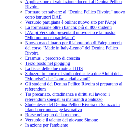
Applicazione di valutazione docenti al Denina Pellico
Rivoira
Formare per salvare: al “Denina Pellico Rivoira” nuovo
corso istruttori DAE
Verzuolo partigiana è online: nuovo sito per l'Anpi
La formazione oltre i banchi: più di 800 studenti
L'Anpi Verzuolo presenta il nuovo sito e la mostra
"Mio nonno era partigiano"
Nuovo macchinario per il laboratorio di Falegnameria
del corso “Made in Italy-Legno” del Denina Pellico
Rivoira
Erasmus+, percorso di crescita
Terzo posto nel plogging
La fisica delle due ruote all'ITIS
Saluzzo: tre borse di studio dedicate a due Alpini della
“Monviso” che “sono andati avanti”
Gli studenti del Denina Pellico Rivoira si preparano al
referendum
Tra precariato, cittadinanza e diritti sul lavoro: i
referendum spiegati ai maturandi a Saluzzo
Studentesse del Denina Pellico Rivoira di Saluzzo in
Irlanda per uno stage lavorativo
Borse nel segno della memoria
Verzuolo e il talento del giovane Simone
In azione per l'ambiente