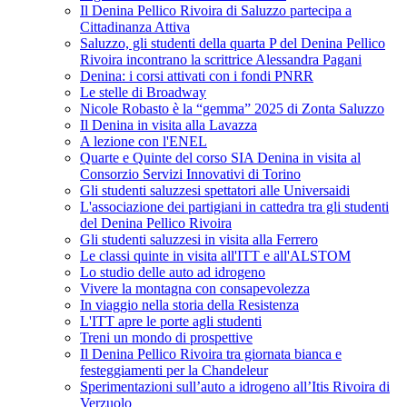
Il Denina Pellico Rivoira di Saluzzo partecipa a
Cittadinanza Attiva
Saluzzo, gli studenti della quarta P del Denina Pellico
Rivoira incontrano la scrittrice Alessandra Pagani
Denina: i corsi attivati con i fondi PNRR
Le stelle di Broadway
Nicole Robasto è la “gemma” 2025 di Zonta Saluzzo
Il Denina in visita alla Lavazza
A lezione con l'ENEL
Quarte e Quinte del corso SIA Denina in visita al
Consorzio Servizi Innovativi di Torino
Gli studenti saluzzesi spettatori alle Universaidi
L'associazione dei partigiani in cattedra tra gli studenti
del Denina Pellico Rivoira
Gli studenti saluzzesi in visita alla Ferrero
Le classi quinte in visita all'ITT e all'ALSTOM
Lo studio delle auto ad idrogeno
Vivere la montagna con consapevolezza
In viaggio nella storia della Resistenza
L'ITT apre le porte agli studenti
Treni un mondo di prospettive
Il Denina Pellico Rivoira tra giornata bianca e
festeggiamenti per la Chandeleur
Sperimentazioni sull’auto a idrogeno all’Itis Rivoira di
Verzuolo