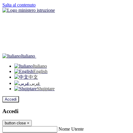
Salta al contenuto
Italiano
Italiano
English
中文
عربى
Shqiptare
Accedi
Accedi
button close
×
Nome Utente