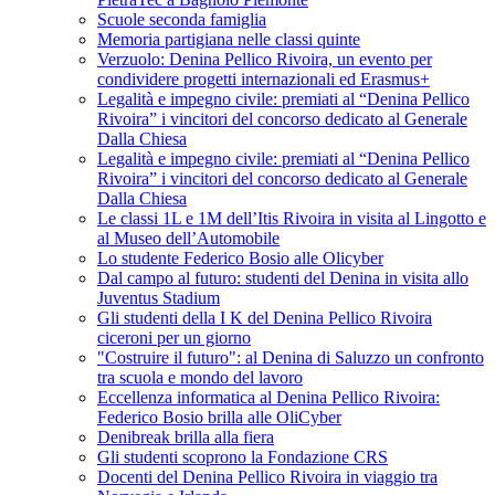
Scuole seconda famiglia
Memoria partigiana nelle classi quinte
Verzuolo: Denina Pellico Rivoira, un evento per
condividere progetti internazionali ed Erasmus+
Legalità e impegno civile: premiati al “Denina Pellico
Rivoira” i vincitori del concorso dedicato al Generale
Dalla Chiesa
Legalità e impegno civile: premiati al “Denina Pellico
Rivoira” i vincitori del concorso dedicato al Generale
Dalla Chiesa
Le classi 1L e 1M dell’Itis Rivoira in visita al Lingotto e
al Museo dell’Automobile
Lo studente Federico Bosio alle Olicyber
Dal campo al futuro: studenti del Denina in visita allo
Juventus Stadium
Gli studenti della I K del Denina Pellico Rivoira
ciceroni per un giorno
"Costruire il futuro": al Denina di Saluzzo un confronto
tra scuola e mondo del lavoro
Eccellenza informatica al Denina Pellico Rivoira:
Federico Bosio brilla alle OliCyber
Denibreak brilla alla fiera
Gli studenti scoprono la Fondazione CRS
Docenti del Denina Pellico Rivoira in viaggio tra