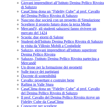
Giovani imprenditori all’Istituto Denina Pellico Rivoira
di Saluzzo
CasaClima dona un “Fidelity Cube” al prof. Cavallo
del Denina Pellico Rivoira di Saluzzo
Nascono due società con un progetto di Simulazione
Scegliere il proprio futuro dopo la terza Media
Mercand'è, gli studenti saluzzesi fanno rivivere un
mercato del 1424
Scuola: due giorni di Salone
Studenti dell'Istituto Denina Pellico Rivoira di Saluzzo
in visita da Villosio Mobili a Costigliole
Saluzzo, giovani imprenditori all'istituto superirore
Denina Pellico Rivoira
Saluzzo, l'istituto Denina Pellico Rivoira partecipa a
Mercandè
Un drone per la formazione dei geometri
Sulle tracce dei partigiani
Docente di sostenibilità
Cavallo: progettare e costruire bene
Rafting in Valle Stura
CasaClima dona un “Fidelity Cube” al prof. Cavallo
del Denina Pellico Rivoira di Saluzzo
Il prof. Cavallo del Denina Pellico Rivoira riceve un
Fidelity Cube da CasaClima
Conoscere per scegliere