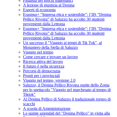
Finalista dei giochi matematici
A lezione di giustizia al Denina
Esperti di economia
Erasmus+ “Impresa etica e sostenibile”: l’IIS “Denina
Pellico Rivoira” di Saluzzo ha accolto 30 studenti
provenienti dalla Lettonia
Erasmus+ “Impresa etica e sostenibile”: l’IIS “Denina
Pellico Rivoira” di Saluzzo ha accolto 30 studenti
provenienti dalla Lettonia
Un successo il "Viaggio ai tempi di Tik Tok", al
Monastero della Stella di Saluzzo
Viaggio nel tempo
Come cercare e trovare un lavoro
Ricerca attiva del lavoro
Il futuro è nella sicurezza
Percorsi di democrazia
Pronti per i provinciali
Viaggio nel tempo, versione 2.0
Saluzzo, il Denina Pellico Rivoira ospite dello Zonta
per lo spettacolo "Viaggio nel marchesato al tempo di
Tiktok"
Al Denina Pellico di Saluzzo il traduzionale torneo di
scacchi
A scuola di Amministrazione
Le quinte aziendali del "Denina Pellico" in visita alla