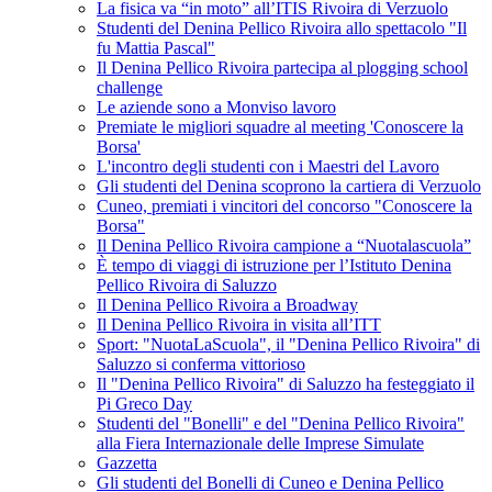
La fisica va “in moto” all’ITIS Rivoira di Verzuolo
Studenti del Denina Pellico Rivoira allo spettacolo "Il
fu Mattia Pascal"
Il Denina Pellico Rivoira partecipa al plogging school
challenge
Le aziende sono a Monviso lavoro
Premiate le migliori squadre al meeting 'Conoscere la
Borsa'
L'incontro degli studenti con i Maestri del Lavoro
Gli studenti del Denina scoprono la cartiera di Verzuolo
Cuneo, premiati i vincitori del concorso "Conoscere la
Borsa"
Il Denina Pellico Rivoira campione a “Nuotalascuola”
È tempo di viaggi di istruzione per l’Istituto Denina
Pellico Rivoira di Saluzzo
Il Denina Pellico Rivoira a Broadway
Il Denina Pellico Rivoira in visita all’ITT
Sport: "NuotaLaScuola", il "Denina Pellico Rivoira" di
Saluzzo si conferma vittorioso
Il "Denina Pellico Rivoira" di Saluzzo ha festeggiato il
Pi Greco Day
Studenti del "Bonelli" e del "Denina Pellico Rivoira"
alla Fiera Internazionale delle Imprese Simulate
Gazzetta
Gli studenti del Bonelli di Cuneo e Denina Pellico