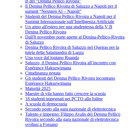
B del “Denina Pellico Rivoira”
Il Denina Pellico Rivoira di Saluzzo a Napoli per il
summit “Nextgen AI – Napoli”
Studenti del Denina Pellico Rivoira a Napoli per il
Summit Internazionale sull’Intelligenza Artificiale
Un anno all'estero per una studentessa della V B
Denina Pellico Rivoira
Dall'8 novembre porte aperte al Denina-Pellico-Rivoira
di Saluzzo
Denina Pellico Rivoira di Saluzzo nel Queiras per la
tutela della Salamandra di Lanza
Una voce dal lontano Ruanda
Saluzzo, il Denina Pellico Rivoira all’incontro con
Espérance Hakuzwimana
Cittadinanza negata
Gli studenti del Denina Pellico Rivoira incontrano
Espérance Hakuzwimana
Maturità 2025
Maestre di vita hanno fatto crescere la scuola
18 studenti impegnati nei PCTO alla Isiline
A scuola di democrazia
Secondo posto alla gara nazionale di elettrotecnica
Talento e impegno: Filippo Avalis del Denina Pellico
Rivoira secondo alla gara nazionale di elettrotecnica
svoltasi a Fossano