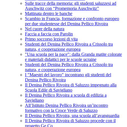
Sulle tracce della memoria: gli studenti saluzzesi ad
Auschwitz con “Promemoria Auschwitz”
Mattinata dentro le banche
Scambio in Francia, formazione e confronto europeo
per due studentesse del Denina Pellico Rivoira
Nel cuore della natura
Faccia a faccia con Parolin
Primo soccorso lezioni di vita
Studenti del Denina Pellico Rivoira a Crissolo tra
natura, e cooperazione europea
"Una scuola per la pace": dalla Granda matite colorate
e materiali didattici per le scuole ucraine
Studenti del Denina Pellico Rivoira a Crissolo tra
natura, e cooperazione europea
I "Maestri del lavoro" incontrano gli studenti del
Denina Pellico Rivoira
Il Denina Pellico Rivoira di Saluzzo impegnato alla
Scuola Edile di Savigliano
Il Denina Pellico Rivoira a scuola di edilizia a
Savigliano
All’Istituto Denina Pellico Rivoira un’incontro
formativo con la Croce Verde di Saluzzo
Il Denina Pellico Rivoira, una scuola all’avanguardia
Il Denina Pellico Rivoira di Saluzzo procede con il
progetto Ge.Co