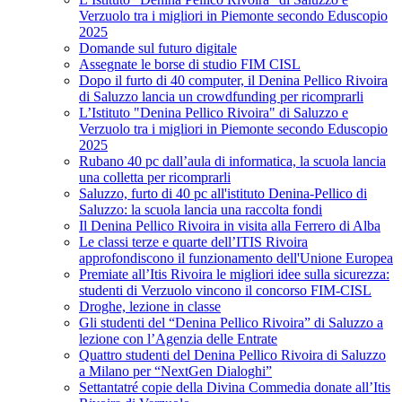
Verzuolo tra i migliori in Piemonte secondo Eduscopio
2025
Domande sul futuro digitale
Assegnate le borse di studio FIM CISL
Dopo il furto di 40 computer, il Denina Pellico Rivoira
di Saluzzo lancia un crowdfunding per ricomprarli
L’Istituto "Denina Pellico Rivoira" di Saluzzo e
Verzuolo tra i migliori in Piemonte secondo Eduscopio
2025
Rubano 40 pc dall’aula di informatica, la scuola lancia
una colletta per ricomprarli
Saluzzo, furto di 40 pc all'istituto Denina-Pellico di
Saluzzo: la scuola lancia una raccolta fondi
Il Denina Pellico Rivoira in visita alla Ferrero di Alba
Le classi terze e quarte dell’ITIS Rivoira
approfondiscono il funzionamento dell'Unione Europea
Premiate all’Itis Rivoira le migliori idee sulla sicurezza:
studenti di Verzuolo vincono il concorso FIM-CISL
Droghe, lezione in classe
Gli studenti del “Denina Pellico Rivoira” di Saluzzo a
lezione con l’Agenzia delle Entrate
Quattro studenti del Denina Pellico Rivoira di Saluzzo
a Milano per “NextGen Dialoghi”
Settantatré copie della Divina Commedia donate all’Itis