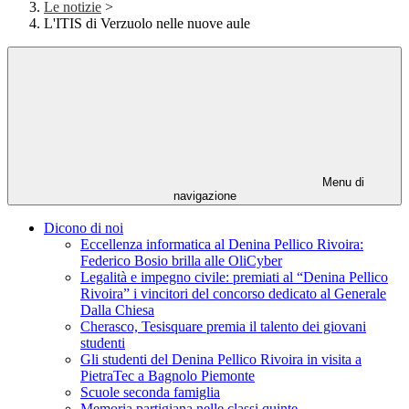
Le notizie
>
L'ITIS di Verzuolo nelle nuove aule
Menu di
navigazione
Dicono di noi
Eccellenza informatica al Denina Pellico Rivoira:
Federico Bosio brilla alle OliCyber
Legalità e impegno civile: premiati al “Denina Pellico
Rivoira” i vincitori del concorso dedicato al Generale
Dalla Chiesa
Cherasco, Tesisquare premia il talento dei giovani
studenti
Gli studenti del Denina Pellico Rivoira in visita a
PietraTec a Bagnolo Piemonte
Scuole seconda famiglia
Memoria partigiana nelle classi quinte