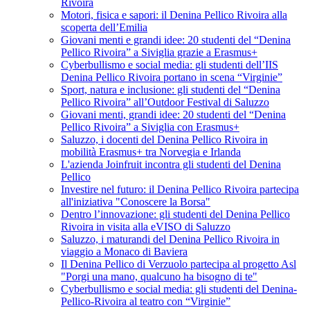
Rivoira
Motori, fisica e sapori: il Denina Pellico Rivoira alla
scoperta dell’Emilia
Giovani menti e grandi idee: 20 studenti del “Denina
Pellico Rivoira” a Siviglia grazie a Erasmus+
Cyberbullismo e social media: gli studenti dell’IIS
Denina Pellico Rivoira portano in scena “Virginie”
Sport, natura e inclusione: gli studenti del “Denina
Pellico Rivoira” all’Outdoor Festival di Saluzzo
Giovani menti, grandi idee: 20 studenti del “Denina
Pellico Rivoira” a Siviglia con Erasmus+
Saluzzo, i docenti del Denina Pellico Rivoira in
mobilità Erasmus+ tra Norvegia e Irlanda
L'azienda Joinfruit incontra gli studenti del Denina
Pellico
Investire nel futuro: il Denina Pellico Rivoira partecipa
all'iniziativa "Conoscere la Borsa"
Dentro l’innovazione: gli studenti del Denina Pellico
Rivoira in visita alla eVISO di Saluzzo
Saluzzo, i maturandi del Denina Pellico Rivoira in
viaggio a Monaco di Baviera
Il Denina Pellico di Verzuolo partecipa al progetto Asl
"Porgi una mano, qualcuno ha bisogno di te"
Cyberbullismo e social media: gli studenti del Denina-
Pellico-Rivoira al teatro con “Virginie”