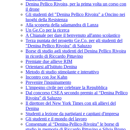
Denina Pellico Rivoira, per la prima volta un corso con
il drone
Gli studenti del "Denina Pellico Rivoira" a Oncino nei
luoghi della Resistenza
Alla scoperta della salamandra di Lanza
Un Ge.Co per la ricerca
A Chianale per dare il benvenuto all'anno scolastico
Terza puntata del progetto Ge.Co. per gli studenti del
"Denina Pellico Rivoira" di Saluzzo
Borse di studio agli studenti del Denina Pellico Rivoira
in ricordo di Riccardo Pittavino
Premiate due allieve RIM
Orientarsi all'Istituto Denina
Metodo di studio stimolante e interattivo
Incontro con Joe Kahn
Prevenire l'inquinamento
L'impegno civile per celebrare la Repubblica
Dal concorso CSEA secondo premio al “Denina Pellico
Rivoira” di Saluzzo
Il direttore del New York Times con gli allievi del
Denina
Studenti a lezione da partigiani e capitani d'impresa
Gli studenti e il mondo del lavoro
Consegnate al “Denina-Pellico-Rivoira” le borse di
studio in memoria di Riccardo Pittavino e Silvia Bruno