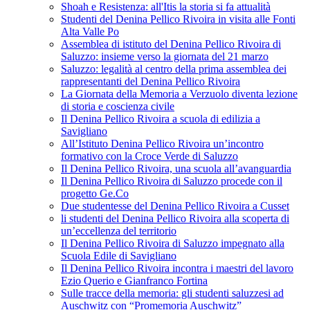
Shoah e Resistenza: all'Itis la storia si fa attualità
Studenti del Denina Pellico Rivoira in visita alle Fonti
Alta Valle Po
Assemblea di istituto del Denina Pellico Rivoira di
Saluzzo: insieme verso la giornata del 21 marzo
Saluzzo: legalità al centro della prima assemblea dei
rappresentanti del Denina Pellico Rivoira
La Giornata della Memoria a Verzuolo diventa lezione
di storia e coscienza civile
Il Denina Pellico Rivoira a scuola di edilizia a
Savigliano
All’Istituto Denina Pellico Rivoira un’incontro
formativo con la Croce Verde di Saluzzo
Il Denina Pellico Rivoira, una scuola all’avanguardia
Il Denina Pellico Rivoira di Saluzzo procede con il
progetto Ge.Co
Due studentesse del Denina Pellico Rivoira a Cusset
li studenti del Denina Pellico Rivoira alla scoperta di
un’eccellenza del territorio
Il Denina Pellico Rivoira di Saluzzo impegnato alla
Scuola Edile di Savigliano
Il Denina Pellico Rivoira incontra i maestri del lavoro
Ezio Querio e Gianfranco Fortina
Sulle tracce della memoria: gli studenti saluzzesi ad
Auschwitz con “Promemoria Auschwitz”