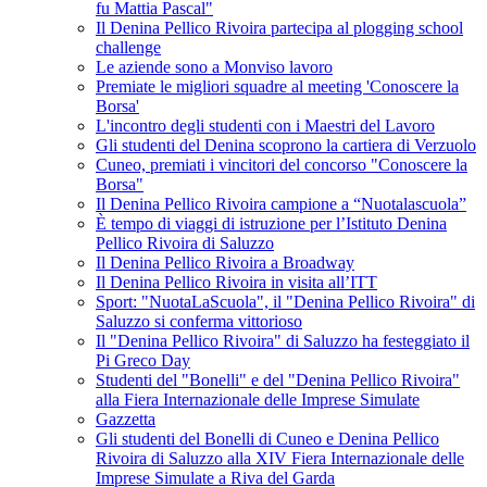
fu Mattia Pascal"
Il Denina Pellico Rivoira partecipa al plogging school
challenge
Le aziende sono a Monviso lavoro
Premiate le migliori squadre al meeting 'Conoscere la
Borsa'
L'incontro degli studenti con i Maestri del Lavoro
Gli studenti del Denina scoprono la cartiera di Verzuolo
Cuneo, premiati i vincitori del concorso "Conoscere la
Borsa"
Il Denina Pellico Rivoira campione a “Nuotalascuola”
È tempo di viaggi di istruzione per l’Istituto Denina
Pellico Rivoira di Saluzzo
Il Denina Pellico Rivoira a Broadway
Il Denina Pellico Rivoira in visita all’ITT
Sport: "NuotaLaScuola", il "Denina Pellico Rivoira" di
Saluzzo si conferma vittorioso
Il "Denina Pellico Rivoira" di Saluzzo ha festeggiato il
Pi Greco Day
Studenti del "Bonelli" e del "Denina Pellico Rivoira"
alla Fiera Internazionale delle Imprese Simulate
Gazzetta
Gli studenti del Bonelli di Cuneo e Denina Pellico
Rivoira di Saluzzo alla XIV Fiera Internazionale delle
Imprese Simulate a Riva del Garda