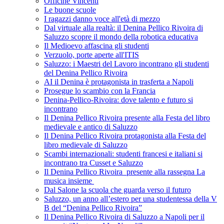
Officine Vincenti
Le buone scuole
I ragazzi danno voce all'età di mezzo
Dal virtuale alla realtà: il Denina Pellico Rivoira di
Saluzzo scopre il mondo della robotica educativa
Il Medioevo affascina gli studenti
Verzuolo, porte aperte all'ITIS
Saluzzo: i Maestri del Lavoro incontrano gli studenti
del Denina Pellico Rivoira
AI il Denina è protagonista in trasferta a Napoli
Prosegue lo scambio con la Francia
Denina-Pellico-Rivoira: dove talento e futuro si
incontrano
Il Denina Pellico Rivoira presente alla Festa del libro
medievale e antico di Saluzzo
Il Denina Pellico Rivoira protagonista alla Festa del
libro medievale di Saluzzo
Scambi internazionali: studenti francesi e italiani si
incontrano tra Cusset e Saluzzo
Il Denina Pellico Rivoira presente alla rassegna La
musica insieme
Dal Salone la scuola che guarda verso il futuro
Saluzzo, un anno all’estero per una studentessa della V
B del “Denina Pellico Rivoira”
Il Denina Pellico Rivoira di Saluzzo a Napoli per il