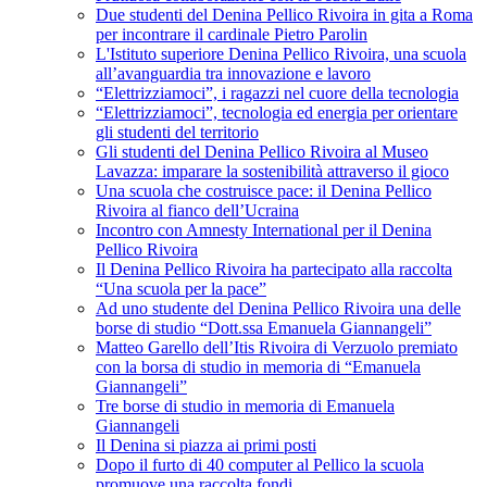
Due studenti del Denina Pellico Rivoira in gita a Roma
per incontrare il cardinale Pietro Parolin
L'Istituto superiore Denina Pellico Rivoira, una scuola
all’avanguardia tra innovazione e lavoro
“Elettrizziamoci”, i ragazzi nel cuore della tecnologia
“Elettrizziamoci”, tecnologia ed energia per orientare
gli studenti del territorio
Gli studenti del Denina Pellico Rivoira al Museo
Lavazza: imparare la sostenibilità attraverso il gioco
Una scuola che costruisce pace: il Denina Pellico
Rivoira al fianco dell’Ucraina
Incontro con Amnesty International per il Denina
Pellico Rivoira
Il Denina Pellico Rivoira ha partecipato alla raccolta
“Una scuola per la pace”
Ad uno studente del Denina Pellico Rivoira una delle
borse di studio “Dott.ssa Emanuela Giannangeli”
Matteo Garello dell’Itis Rivoira di Verzuolo premiato
con la borsa di studio in memoria di “Emanuela
Giannangeli”
Tre borse di studio in memoria di Emanuela
Giannangeli
Il Denina si piazza ai primi posti
Dopo il furto di 40 computer al Pellico la scuola
promuove una raccolta fondi