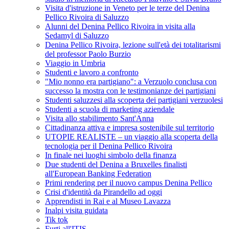
Visita d'istruzione in Veneto per le terze del Denina
Pellico Rivoira di Saluzzo
Alunni del Denina Pellico Rivoira in visita alla
Sedamyl di Saluzzo
Denina Pellico Rivoira, lezione sull'età dei totalitarismi
del professor Paolo Burzio
Viaggio in Umbria
Studenti e lavoro a confronto
"Mio nonno era partigiano": a Verzuolo conclusa con
successo la mostra con le testimonianze dei partigiani
Studenti saluzzesi alla scoperta dei partigiani verzuolesi
Studenti a scuola di marketing aziendale
Visita allo stabilimento Sant'Anna
Cittadinanza attiva e impresa sostenibile sul territorio
UTOPIE REALISTE – un viaggio alla scoperta della
tecnologia per il Denina Pellico Rivoira
In finale nei luoghi simbolo della finanza
Due studenti del Denina a Bruxelles finalisti
all'European Banking Federation
Primi rendering per il nuovo campus Denina Pellico
Crisi d'identità da Pirandello ad oggi
Apprendisti in Rai e al Museo Lavazza
Inalpi visita guidata
Tik tok
Furti all'ITIS