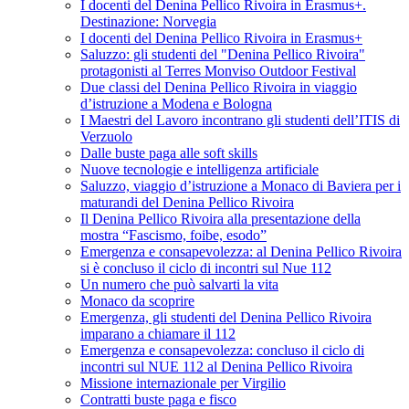
I docenti del Denina Pellico Rivoira in Erasmus+.
Destinazione: Norvegia
I docenti del Denina Pellico Rivoira in Erasmus+
Saluzzo: gli studenti del "Denina Pellico Rivoira"
protagonisti al Terres Monviso Outdoor Festival
Due classi del Denina Pellico Rivoira in viaggio
d’istruzione a Modena e Bologna
I Maestri del Lavoro incontrano gli studenti dell’ITIS di
Verzuolo
Dalle buste paga alle soft skills
Nuove tecnologie e intelligenza artificiale
Saluzzo, viaggio d’istruzione a Monaco di Baviera per i
maturandi del Denina Pellico Rivoira
Il Denina Pellico Rivoira alla presentazione della
mostra “Fascismo, foibe, esodo”
Emergenza e consapevolezza: al Denina Pellico Rivoira
si è concluso il ciclo di incontri sul Nue 112
Un numero che può salvarti la vita
Monaco da scoprire
Emergenza, gli studenti del Denina Pellico Rivoira
imparano a chiamare il 112
Emergenza e consapevolezza: concluso il ciclo di
incontri sul NUE 112 al Denina Pellico Rivoira
Missione internazionale per Virgilio
Contratti buste paga e fisco