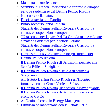
Mattinata dentro le banche
Scambio in Francia, formazione e confronto europeo
per due studentesse del Denina Pellico Rivoira
Nel cuore della natura
Faccia a faccia con Parolin
Primo soccorso lezioni di vita
Studenti del Denina Pellico Rivoira a Crissolo tra
natura, e cooperazione europea
"Una scuola per la pace": dalla Granda matite colorate
e materiali didattici per le scuole ucraine
Studenti del Denina Pellico Rivoira a Crissolo tra
natura, e cooperazione europea
I "Maestri del lavoro" incontrano gli studenti del
Denina Pellico Rivoira
Il Denina Pellico Rivoira di Saluzzo impegnato alla
Scuola Edile di Savigliano
Il Denina Pellico Rivoira a scuola di edilizia a
Savigliano
All’Istituto Denina Pellico Rivoira un’incontro
formativo con la Croce Verde di Saluzzo
Il Denina Pellico Rivoira, una scuola all’avanguardia
Il Denina Pellico Rivoira di Saluzzo procede con il
progetto Ge.Co
Al Denina il corso in Energy Management
Fruttuosa collaborazione con la Scuola Edile