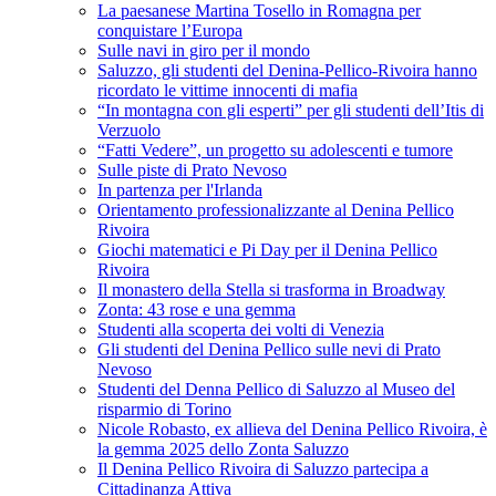
La paesanese Martina Tosello in Romagna per
conquistare l’Europa
Sulle navi in giro per il mondo
Saluzzo, gli studenti del Denina-Pellico-Rivoira hanno
ricordato le vittime innocenti di mafia
“In montagna con gli esperti” per gli studenti dell’Itis di
Verzuolo
“Fatti Vedere”, un progetto su adolescenti e tumore
Sulle piste di Prato Nevoso
In partenza per l'Irlanda
Orientamento professionalizzante al Denina Pellico
Rivoira
Giochi matematici e Pi Day per il Denina Pellico
Rivoira
Il monastero della Stella si trasforma in Broadway
Zonta: 43 rose e una gemma
Studenti alla scoperta dei volti di Venezia
Gli studenti del Denina Pellico sulle nevi di Prato
Nevoso
Studenti del Denna Pellico di Saluzzo al Museo del
risparmio di Torino
Nicole Robasto, ex allieva del Denina Pellico Rivoira, è
la gemma 2025 dello Zonta Saluzzo
Il Denina Pellico Rivoira di Saluzzo partecipa a
Cittadinanza Attiva