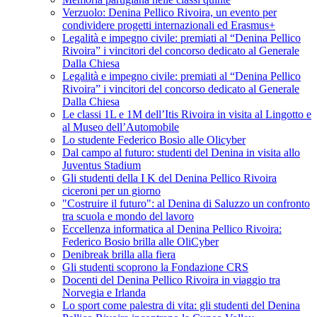
Verzuolo: Denina Pellico Rivoira, un evento per
condividere progetti internazionali ed Erasmus+
Legalità e impegno civile: premiati al “Denina Pellico
Rivoira” i vincitori del concorso dedicato al Generale
Dalla Chiesa
Legalità e impegno civile: premiati al “Denina Pellico
Rivoira” i vincitori del concorso dedicato al Generale
Dalla Chiesa
Le classi 1L e 1M dell’Itis Rivoira in visita al Lingotto e
al Museo dell’Automobile
Lo studente Federico Bosio alle Olicyber
Dal campo al futuro: studenti del Denina in visita allo
Juventus Stadium
Gli studenti della I K del Denina Pellico Rivoira
ciceroni per un giorno
"Costruire il futuro": al Denina di Saluzzo un confronto
tra scuola e mondo del lavoro
Eccellenza informatica al Denina Pellico Rivoira:
Federico Bosio brilla alle OliCyber
Denibreak brilla alla fiera
Gli studenti scoprono la Fondazione CRS
Docenti del Denina Pellico Rivoira in viaggio tra
Norvegia e Irlanda
Lo sport come palestra di vita: gli studenti del Denina