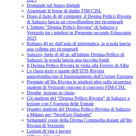
Domande sul futuro digitale
Assegnate le borse di studio FIM CISL
Dopo il furto di 40 computer, il Denina Pellico Rivoira
di Saluzzo lancia un crowdfunding per ricomprarli
L’Istituto "Denina Pellico Rivoira" di Saluzzo e
Verzuolo tra i migliori in Piemonte secondo Eduscopio
2025
Rubano 40 pc dall’aula di informatica, la scuola lancia
una colletta per ricomprarli
Saluzzo, furto di 40 pc all'istituto Denina-Pellico di
Saluzzo: la scuola lancia una raccolta fondi
Il Denina Pellico Rivoira in visita alla Ferrero di Alba
Le classi terze e quarte dell’ITIS Rivoira
approfondiscono il funzionamento dell'Unione Europea
Premiate all’Itis Rivoira le migliori idee sulla sicurezza:
studenti di Verzuolo vincono il concorso FIM-CISL
Droghe, lezione in classe
Gli studenti del “Denina Pellico Rivoira” di Saluzzo a
lezione con l’Agenzia delle Entrate
Quattro studenti del Denina Pellico Rivoira di Saluzzo
a Milano per “NextGen Dialoghi”
Settantatré copie della Divina Commedia donate all’Itis
Rivoira di Verzuolo
Lezioni di vita e lavoro