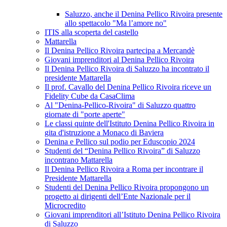
Saluzzo, anche il Denina Pellico Rivoira presente
allo spettacolo "Ma l’amore no"
ITIS alla scoperta del castello
Mattarella
Il Denina Pellico Rivoira partecipa a Mercandè
Giovani imprenditori al Denina Pellico Rivoira
Il Denina Pellico Rivoira di Saluzzo ha incontrato il
presidente Mattarella
Il prof. Cavallo del Denina Pellico Rivoira riceve un
Fidelity Cube da CasaClima
Al "Denina-Pellico-Rivoira" di Saluzzo quattro
giornate di "porte aperte"
Le classi quinte dell'Istituto Denina Pellico Rivoira in
gita d'istruzione a Monaco di Baviera
Denina e Pellico sul podio per Eduscopio 2024
Studenti del “Denina Pellico Rivoira” di Saluzzo
incontrano Mattarella
Il Denina Pellico Rivoira a Roma per incontrare il
Presidente Mattarella
Studenti del Denina Pellico Rivoira propongono un
progetto ai dirigenti dell’Ente Nazionale per il
Microcredito
Giovani imprenditori all’Istituto Denina Pellico Rivoira
di Saluzzo