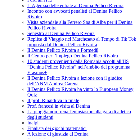
L’Agenzia delle entrate al Denina Pellico Rivoira
Incontro con avvocati penalisti al Denina Pellico
Rivoira
Visita aziendale alla Ferrero Spa di Alba per il Denina
Pellico Rivoira
Senestro al Denina Pellico Rivoira
Replica di Viaggio nel Marchesato al Tempo di Tik Tok
proposta dal Denina Pellico Rivoira
Il Denina Pellico Rivoira a Formedil
Il Centro per l’impiego Denina Pellico Rivoira
10 studenti provenienti dalla Romania accolti all’IIS
“Denina Pellico Rivoira” nell’ambito del programma
Erasmus+
Il Denina Pellico Rivoira a lezione con il giudice
dell’ANM Andrea Carena
Il Denina Pellico Rivoira ha vinto lo European Money
Quiz
Il prof. Rinaldi va in finale
Prof. francesi in visita al Denina
La pioggia non frena l'entusiasmo alla gara di atletica
degli studenti
Inalpi
Finalista dei giochi matematici
A lezione di giustizia al Denina