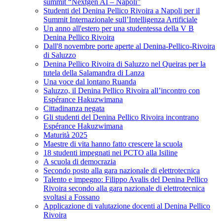
summit “Nextgen AI – Napoli”
Studenti del Denina Pellico Rivoira a Napoli per il
Summit Internazionale sull’Intelligenza Artificiale
Un anno all'estero per una studentessa della V B
Denina Pellico Rivoira
Dall'8 novembre porte aperte al Denina-Pellico-Rivoira
di Saluzzo
Denina Pellico Rivoira di Saluzzo nel Queiras per la
tutela della Salamandra di Lanza
Una voce dal lontano Ruanda
Saluzzo, il Denina Pellico Rivoira all’incontro con
Espérance Hakuzwimana
Cittadinanza negata
Gli studenti del Denina Pellico Rivoira incontrano
Espérance Hakuzwimana
Maturità 2025
Maestre di vita hanno fatto crescere la scuola
18 studenti impegnati nei PCTO alla Isiline
A scuola di democrazia
Secondo posto alla gara nazionale di elettrotecnica
Talento e impegno: Filippo Avalis del Denina Pellico
Rivoira secondo alla gara nazionale di elettrotecnica
svoltasi a Fossano
Applicazione di valutazione docenti al Denina Pellico
Rivoira