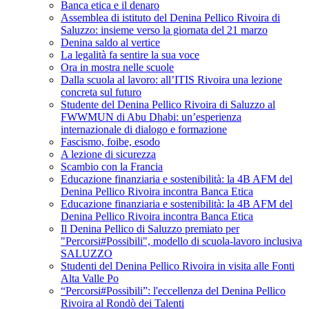
Banca etica e il denaro
Assemblea di istituto del Denina Pellico Rivoira di
Saluzzo: insieme verso la giornata del 21 marzo
Denina saldo al vertice
La legalità fa sentire la sua voce
Ora in mostra nelle scuole
Dalla scuola al lavoro: all’ITIS Rivoira una lezione
concreta sul futuro
Studente del Denina Pellico Rivoira di Saluzzo al
FWWMUN di Abu Dhabi: un’esperienza
internazionale di dialogo e formazione
Fascismo, foibe, esodo
A lezione di sicurezza
Scambio con la Francia
Educazione finanziaria e sostenibilità: la 4B AFM del
Denina Pellico Rivoira incontra Banca Etica
Educazione finanziaria e sostenibilità: la 4B AFM del
Denina Pellico Rivoira incontra Banca Etica
Il Denina Pellico di Saluzzo premiato per
"Percorsi#Possibili", modello di scuola-lavoro inclusiva
SALUZZO
Studenti del Denina Pellico Rivoira in visita alle Fonti
Alta Valle Po
“Percorsi#Possibili”: l'eccellenza del Denina Pellico
Rivoira al Rondò dei Talenti