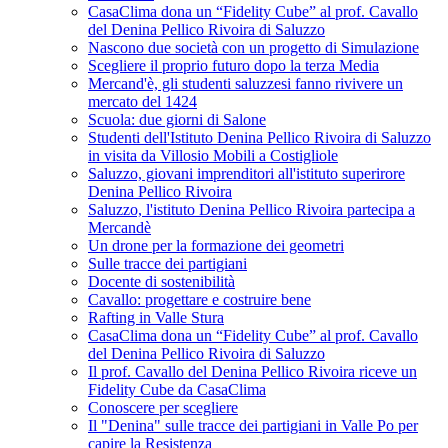
CasaClima dona un “Fidelity Cube” al prof. Cavallo
del Denina Pellico Rivoira di Saluzzo
Nascono due società con un progetto di Simulazione
Scegliere il proprio futuro dopo la terza Media
Mercand'è, gli studenti saluzzesi fanno rivivere un
mercato del 1424
Scuola: due giorni di Salone
Studenti dell'Istituto Denina Pellico Rivoira di Saluzzo
in visita da Villosio Mobili a Costigliole
Saluzzo, giovani imprenditori all'istituto superirore
Denina Pellico Rivoira
Saluzzo, l'istituto Denina Pellico Rivoira partecipa a
Mercandè
Un drone per la formazione dei geometri
Sulle tracce dei partigiani
Docente di sostenibilità
Cavallo: progettare e costruire bene
Rafting in Valle Stura
CasaClima dona un “Fidelity Cube” al prof. Cavallo
del Denina Pellico Rivoira di Saluzzo
Il prof. Cavallo del Denina Pellico Rivoira riceve un
Fidelity Cube da CasaClima
Conoscere per scegliere
Il "Denina" sulle tracce dei partigiani in Valle Po per
capire la Resistenza