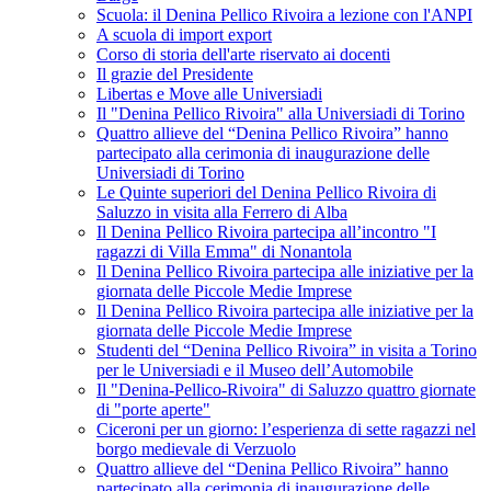
Scuola: il Denina Pellico Rivoira a lezione con l'ANPI
A scuola di import export
Corso di storia dell'arte riservato ai docenti
Il grazie del Presidente
Libertas e Move alle Universiadi
Il "Denina Pellico Rivoira" alla Universiadi di Torino
Quattro allieve del “Denina Pellico Rivoira” hanno
partecipato alla cerimonia di inaugurazione delle
Universiadi di Torino
Le Quinte superiori del Denina Pellico Rivoira di
Saluzzo in visita alla Ferrero di Alba
Il Denina Pellico Rivoira partecipa all’incontro "I
ragazzi di Villa Emma" di Nonantola
Il Denina Pellico Rivoira partecipa alle iniziative per la
giornata delle Piccole Medie Imprese
Il Denina Pellico Rivoira partecipa alle iniziative per la
giornata delle Piccole Medie Imprese
Studenti del “Denina Pellico Rivoira” in visita a Torino
per le Universiadi e il Museo dell’Automobile
Il "Denina-Pellico-Rivoira" di Saluzzo quattro giornate
di "porte aperte"
Ciceroni per un giorno: l’esperienza di sette ragazzi nel
borgo medievale di Verzuolo
Quattro allieve del “Denina Pellico Rivoira” hanno
partecipato alla cerimonia di inaugurazione delle