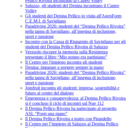
Pellico Rivoira incontrano la Cuneo Volley
Saluzzo, gli studenti del Denina incontrano il Cuneo
Volley
Gli studenti del Denina Pellico in visita all'AgenForm
C.E.M.I. di Savigliano
Paradriving 2026: studenti del “Denina Pellico Rivoira”
nella tappa di Savigliano, all’insegna di inclusione,
sport e passione
Incontro con la Cassa di Risparmio di Savigliano per gli
studenti del Denina Pellico Rivoira di Saluzzo
Verzuolo riscopre la memoria sulla Resistenza
presentato il libro “Mio nonno era partigiano”
Il Centro per l'impiego incontra gli studenti
Denina: imparare a porgere sempre la mano
Paradriving 2026: studenti del “Denina Pellico Rivoira”
nella tappa di Savigliano, all’insegna di inclusione,
sport e passione
Joinfruit incontra gli studenti: impresa, sostenibilità e
futuro al centro del dialogo
Emergenza e consapevolezza: al Denina Pellico Rivoira
si è concluso il ciclo di incontri sul Nue 112
Il Denina Pellico Rivoira ha partecipato al progetto
ASL “Porgi una mano”
Il Denina Pellico Rivoira a teatro con Pirandello
Il Centro per l’impiego di Saluzzo al Denina Pellico