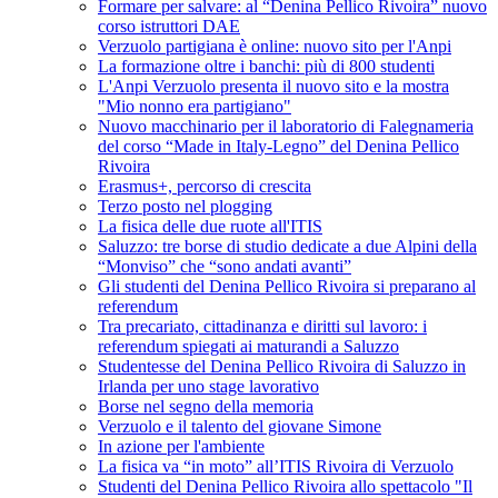
Formare per salvare: al “Denina Pellico Rivoira” nuovo
corso istruttori DAE
Verzuolo partigiana è online: nuovo sito per l'Anpi
La formazione oltre i banchi: più di 800 studenti
L'Anpi Verzuolo presenta il nuovo sito e la mostra
"Mio nonno era partigiano"
Nuovo macchinario per il laboratorio di Falegnameria
del corso “Made in Italy-Legno” del Denina Pellico
Rivoira
Erasmus+, percorso di crescita
Terzo posto nel plogging
La fisica delle due ruote all'ITIS
Saluzzo: tre borse di studio dedicate a due Alpini della
“Monviso” che “sono andati avanti”
Gli studenti del Denina Pellico Rivoira si preparano al
referendum
Tra precariato, cittadinanza e diritti sul lavoro: i
referendum spiegati ai maturandi a Saluzzo
Studentesse del Denina Pellico Rivoira di Saluzzo in
Irlanda per uno stage lavorativo
Borse nel segno della memoria
Verzuolo e il talento del giovane Simone
In azione per l'ambiente
La fisica va “in moto” all’ITIS Rivoira di Verzuolo
Studenti del Denina Pellico Rivoira allo spettacolo "Il