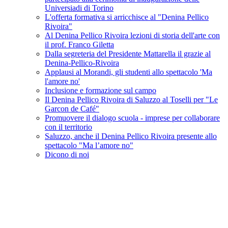
Universiadi di Torino
L'offerta formativa si arricchisce al "Denina Pellico
Rivoira"
Al Denina Pellico Rivoira lezioni di storia dell'arte con
il prof. Franco Giletta
Dalla segreteria del Presidente Mattarella il grazie al
Denina-Pellico-Rivoira
Applausi al Morandi, gli studenti allo spettacolo 'Ma
l'amore no'
Inclusione e formazione sul campo
Il Denina Pellico Rivoira di Saluzzo al Toselli per "Le
Garcon de Café"
Promuovere il dialogo scuola - imprese per collaborare
con il territorio
Saluzzo, anche il Denina Pellico Rivoira presente allo
spettacolo "Ma l’amore no"
Dicono di noi