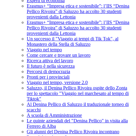
Esperti di economia
Erasmus+ “Impresa etica e sostenibile”: l’IIS “Denina
Pellico Rivoira” di Saluzzo ha accolto 30 studenti
provenienti dalla Lettonia
Erasmus+ “Impresa etica e sostenibile”: l’IIS “Denina
Pellico Rivoira” di Saluzzo ha accolto 30 studenti
provenienti dalla Lettonia
Un successo il "Viaggio ai tempi di Tik Tok", al
Monastero della Stella di Saluzzo
Viaggio nel tempo
Come cercare e trovare un lavoro
Ricerca attiva del lavoro
Il futuro è nella sicurezza
Percorsi di democrazia
Pronti per i provinciali
Viaggio nel tempo, versione 2.0
Saluzzo, il Denina Pellico Rivoira ospite dello Zonta
per lo spettacolo "Viaggio nel marchesato al tempo di
Tiktok"
Al Denina Pellico di Saluzzo il traduzionale torneo di
scacchi
A scuola di Amministrazione
Le quinte aziendali del "Denina Pellico" in visita alla
Ferrero di Alba
Gli alunni del Denina Pellico Rivoira incontrano