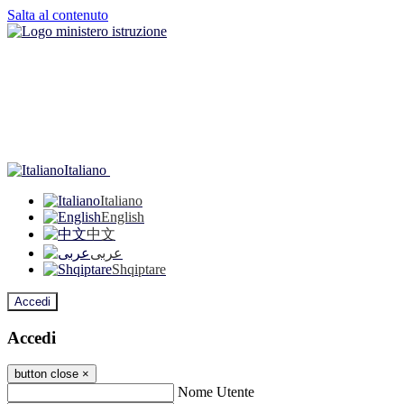
Salta al contenuto
Italiano
Italiano
English
中文
عربى
Shqiptare
Accedi
Accedi
button close
×
Nome Utente