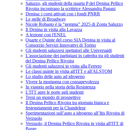
Saluzzo, gli studenti della quarta P del Denina Pellico
Rivoira incontrano la scrittrice Alessandra Pagani
Denina: i corsi attivati con i fondi PNRR
Le stelle di Broadway
Nicole Robasto è la “gemma” 2025 di Zonta Saluzzo
Il Denina in visita alla Lavazza
A lezione con l'ENEL
Quarte e Quinte del corso SIA Denina in visita al
Consorzio Servizi Innovativi di Torino
Gli studenti saluzzesi spettatori alle Universaidi
L'associazione dei partigiani in cattedra tra gli studenti
del Denina Pellico Rivoira
Gli studenti saluzzesi in visita alla Ferrero
Le classi quinte in visita all'ITT e all'ALSTOM
Lo studio delle auto ad idrogeno
Vivere la montagna con consapevolezza
In viaggio nella storia della Resistenza
L'ITT apre le porte agli studenti
Treni un mondo di prospettive
Il Denina Pellico Rivoira tra giornata bianca e
festeggiamenti per la Chandeleur
Sperimentazioni sull’auto a idrogeno all’Itis Rivoira di
Verzuolo
Verzuolo, il Denina Pellico Rivoira in visita all'ITT di
Barge