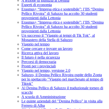
A lezione di giustizia al Denina
Esperti di economia
Erasmus+ “Impresa etica e sostenibile”: l’IIS “Denina
Pellico Rivoira” di Saluzzo ha accolto 30 studenti
provenienti dalla Lettonia
Erasmus+ “Impresa etica e sostenibile”: l’IIS “Denina
Pellico Rivoira” di Saluzzo ha accolto 30 studenti
provenienti dalla Lettonia
Un successo il "Viaggio ai tempi di Tik Tok", al
Monastero della Stella di Saluzzo
Viaggio nel tempo
Come cercare e trovare un lavoro
Ricerca attiva del lavoro
Il futuro è nella sicurezza
Percorsi di democrazia
Pronti per i provinciali
Viaggio nel tempo, versione 2.0
Saluzzo, il Denina Pellico Rivoira ospite dello Zonta
per lo spettacolo "Viaggio nel marchesato al tempo di
Tiktok"
Al Denina Pellico di Saluzzo il traduzionale torneo di
scacchi
A scuola di Amministrazione
Le quinte aziendali del "Denina Pellico" in visita alla
Ferrero di Alba