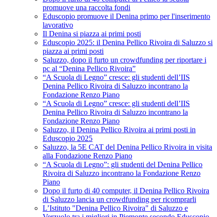
promuove una raccolta fondi
Eduscopio promuove il Denina primo per l'inserimento
lavorativo
Il Denina si piazza ai primi posti
Eduscopio 2025: il Denina Pellico Rivoira di Saluzzo si
piazza ai primi posti
Saluzzo, dopo il furto un crowdfunding per riportare i
pc al “Denina Pellico Rivoira”
“A Scuola di Legno” cresce: gli studenti dell’IIS
Denina Pellico Rivoira di Saluzzo incontrano la
Fondazione Renzo Piano
“A Scuola di Legno” cresce: gli studenti dell’IIS
Denina Pellico Rivoira di Saluzzo incontrano la
Fondazione Renzo Piano
Saluzzo, il Denina Pellico Rivoira ai primi posti in
Eduscopio 2025
Saluzzo, la 5E CAT del Denina Pellico Rivoira in visita
alla Fondazione Renzo Piano
“A Scuola di Legno”: gli studenti del Denina Pellico
Rivoira di Saluzzo incontrano la Fondazione Renzo
Piano
Dopo il furto di 40 computer, il Denina Pellico Rivoira
di Saluzzo lancia un crowdfunding per ricomprarli
L’Istituto "Denina Pellico Rivoira" di Saluzzo e
Verzuolo tra i migliori in Piemonte secondo Eduscopio