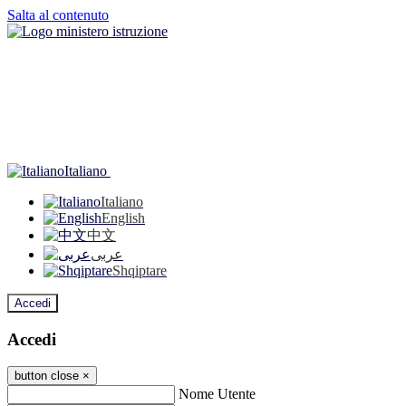
Salta al contenuto
Italiano
Italiano
English
中文
عربى
Shqiptare
Accedi
Accedi
button close
×
Nome Utente