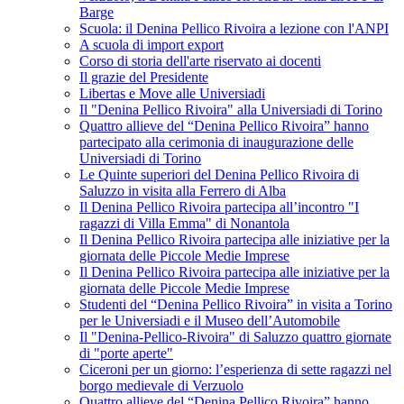
Barge
Scuola: il Denina Pellico Rivoira a lezione con l'ANPI
A scuola di import export
Corso di storia dell'arte riservato ai docenti
Il grazie del Presidente
Libertas e Move alle Universiadi
Il "Denina Pellico Rivoira" alla Universiadi di Torino
Quattro allieve del “Denina Pellico Rivoira” hanno
partecipato alla cerimonia di inaugurazione delle
Universiadi di Torino
Le Quinte superiori del Denina Pellico Rivoira di
Saluzzo in visita alla Ferrero di Alba
Il Denina Pellico Rivoira partecipa all’incontro "I
ragazzi di Villa Emma" di Nonantola
Il Denina Pellico Rivoira partecipa alle iniziative per la
giornata delle Piccole Medie Imprese
Il Denina Pellico Rivoira partecipa alle iniziative per la
giornata delle Piccole Medie Imprese
Studenti del “Denina Pellico Rivoira” in visita a Torino
per le Universiadi e il Museo dell’Automobile
Il "Denina-Pellico-Rivoira" di Saluzzo quattro giornate
di "porte aperte"
Ciceroni per un giorno: l’esperienza di sette ragazzi nel
borgo medievale di Verzuolo
Quattro allieve del “Denina Pellico Rivoira” hanno