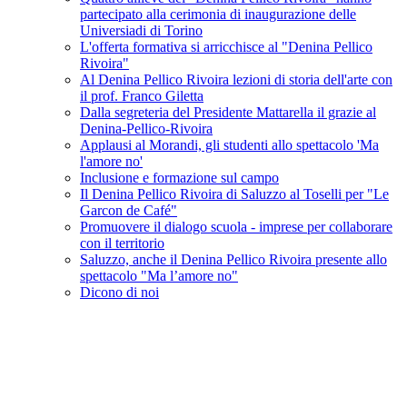
partecipato alla cerimonia di inaugurazione delle
Universiadi di Torino
L'offerta formativa si arricchisce al "Denina Pellico
Rivoira"
Al Denina Pellico Rivoira lezioni di storia dell'arte con
il prof. Franco Giletta
Dalla segreteria del Presidente Mattarella il grazie al
Denina-Pellico-Rivoira
Applausi al Morandi, gli studenti allo spettacolo 'Ma
l'amore no'
Inclusione e formazione sul campo
Il Denina Pellico Rivoira di Saluzzo al Toselli per "Le
Garcon de Café"
Promuovere il dialogo scuola - imprese per collaborare
con il territorio
Saluzzo, anche il Denina Pellico Rivoira presente allo
spettacolo "Ma l’amore no"
Dicono di noi