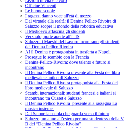
Lezioni di vita e lavoro
Officine Vincenti
Le buone scuole
I ragazzi danno voce all'età di mezzo
Dal virtuale alla realtà: il Denina Pellico Rivoira di
Saluzzo scopre il mondo della robotica educativa
Il Medioevo affascina gli studenti
Verzuolo, porte aperte all'ITIS
Saluzzo: i Maestri del Lavoro incontrano gli studenti
del Denina Pellico Rivoira
AI il Denina è protagonista in trasferta a Napoli
Prosegue lo scambio con la Francia
Denina-Pellico-Rivoira: dove talento e futuro si
incontrano
Il Denina Pellico Rivoira presente alla Festa del libro
medievale e antico di Saluzzo
Il Denina Pellico Rivoira protagonista alla Festa del
libro medievale di Saluzzo
Scambi internazionali: studenti francesi e italiani si
incontrano tra Cusset e Saluzzo
Il Denina Pellico Rivoira presente alla rassegna La
musica insieme
Dal Salone la scuola che guarda verso il futuro
Saluzzo, un anno all’estero per una studentessa della V
B del “Denina Pellico Rivoira”