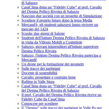
di Saluzzo
CasaClima dona un “Fidelity Cube” al prof. Cavallo
del Denina Pellico Rivoira di Saluzzo
Nascono due società con un progetto di Simulazione
Scegliere il proprio futuro dopo la terza Media
Mercand'è, gli studenti saluzzesi fanno rivivere un
mercato del 1424
Scuola: due giorni di Salone
Studenti dell'Istituto Denina Pellico Rivoira di Saluzzo
in visita da Villosio Mobili a Costigliole
Saluzzo, giovani imprenditori all'istituto superirore
Denina Pellico Rivoira
Saluzzo, l'istituto Denina Pellico Rivoira partecipa a
Mercandè
Un drone per la formazione dei geometri
Sulle tracce dei partigiani
Docente di sostenibilità
Cavallo: progettare e costruire bene
Rafting in Valle Stura
CasaClima dona un “Fidelity Cube” al prof. Cavallo
del Denina Pellico Rivoira di Saluzzo
Il prof. Cavallo del Denina Pellico Rivoira riceve un
Fidelity Cube da CasaClima
Conoscere per scegliere
Il "Denina" sulle tracce dei partigiani in Valle Po per