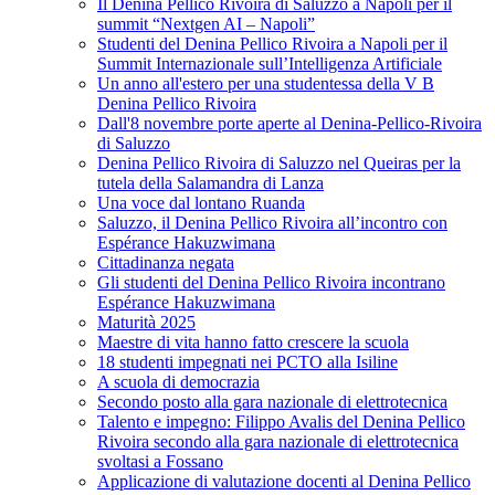
Il Denina Pellico Rivoira di Saluzzo a Napoli per il
summit “Nextgen AI – Napoli”
Studenti del Denina Pellico Rivoira a Napoli per il
Summit Internazionale sull’Intelligenza Artificiale
Un anno all'estero per una studentessa della V B
Denina Pellico Rivoira
Dall'8 novembre porte aperte al Denina-Pellico-Rivoira
di Saluzzo
Denina Pellico Rivoira di Saluzzo nel Queiras per la
tutela della Salamandra di Lanza
Una voce dal lontano Ruanda
Saluzzo, il Denina Pellico Rivoira all’incontro con
Espérance Hakuzwimana
Cittadinanza negata
Gli studenti del Denina Pellico Rivoira incontrano
Espérance Hakuzwimana
Maturità 2025
Maestre di vita hanno fatto crescere la scuola
18 studenti impegnati nei PCTO alla Isiline
A scuola di democrazia
Secondo posto alla gara nazionale di elettrotecnica
Talento e impegno: Filippo Avalis del Denina Pellico
Rivoira secondo alla gara nazionale di elettrotecnica
svoltasi a Fossano
Applicazione di valutazione docenti al Denina Pellico