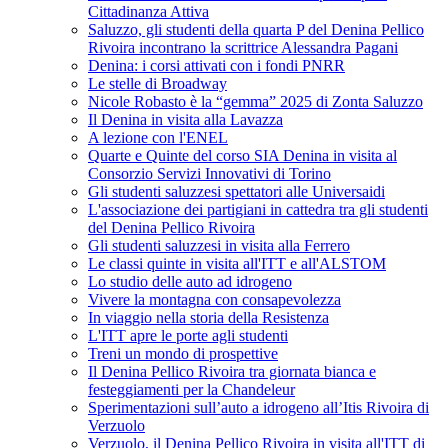
Cittadinanza Attiva
Saluzzo, gli studenti della quarta P del Denina Pellico
Rivoira incontrano la scrittrice Alessandra Pagani
Denina: i corsi attivati con i fondi PNRR
Le stelle di Broadway
Nicole Robasto è la “gemma” 2025 di Zonta Saluzzo
Il Denina in visita alla Lavazza
A lezione con l'ENEL
Quarte e Quinte del corso SIA Denina in visita al
Consorzio Servizi Innovativi di Torino
Gli studenti saluzzesi spettatori alle Universaidi
L'associazione dei partigiani in cattedra tra gli studenti
del Denina Pellico Rivoira
Gli studenti saluzzesi in visita alla Ferrero
Le classi quinte in visita all'ITT e all'ALSTOM
Lo studio delle auto ad idrogeno
Vivere la montagna con consapevolezza
In viaggio nella storia della Resistenza
L'ITT apre le porte agli studenti
Treni un mondo di prospettive
Il Denina Pellico Rivoira tra giornata bianca e
festeggiamenti per la Chandeleur
Sperimentazioni sull’auto a idrogeno all’Itis Rivoira di
Verzuolo
Verzuolo, il Denina Pellico Rivoira in visita all'ITT di