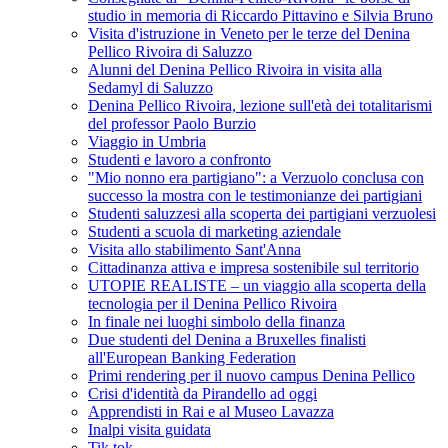
studio in memoria di Riccardo Pittavino e Silvia Bruno
Visita d'istruzione in Veneto per le terze del Denina
Pellico Rivoira di Saluzzo
Alunni del Denina Pellico Rivoira in visita alla
Sedamyl di Saluzzo
Denina Pellico Rivoira, lezione sull'età dei totalitarismi
del professor Paolo Burzio
Viaggio in Umbria
Studenti e lavoro a confronto
"Mio nonno era partigiano": a Verzuolo conclusa con
successo la mostra con le testimonianze dei partigiani
Studenti saluzzesi alla scoperta dei partigiani verzuolesi
Studenti a scuola di marketing aziendale
Visita allo stabilimento Sant'Anna
Cittadinanza attiva e impresa sostenibile sul territorio
UTOPIE REALISTE – un viaggio alla scoperta della
tecnologia per il Denina Pellico Rivoira
In finale nei luoghi simbolo della finanza
Due studenti del Denina a Bruxelles finalisti
all'European Banking Federation
Primi rendering per il nuovo campus Denina Pellico
Crisi d'identità da Pirandello ad oggi
Apprendisti in Rai e al Museo Lavazza
Inalpi visita guidata
Tik tok