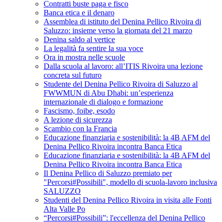
Contratti buste paga e fisco
Banca etica e il denaro
Assemblea di istituto del Denina Pellico Rivoira di
Saluzzo: insieme verso la giornata del 21 marzo
Denina saldo al vertice
La legalità fa sentire la sua voce
Ora in mostra nelle scuole
Dalla scuola al lavoro: all’ITIS Rivoira una lezione
concreta sul futuro
Studente del Denina Pellico Rivoira di Saluzzo al
FWWMUN di Abu Dhabi: un’esperienza
internazionale di dialogo e formazione
Fascismo, foibe, esodo
A lezione di sicurezza
Scambio con la Francia
Educazione finanziaria e sostenibilità: la 4B AFM del
Denina Pellico Rivoira incontra Banca Etica
Educazione finanziaria e sostenibilità: la 4B AFM del
Denina Pellico Rivoira incontra Banca Etica
Il Denina Pellico di Saluzzo premiato per
"Percorsi#Possibili", modello di scuola-lavoro inclusiva
SALUZZO
Studenti del Denina Pellico Rivoira in visita alle Fonti
Alta Valle Po
“Percorsi#Possibili”: l'eccellenza del Denina Pellico