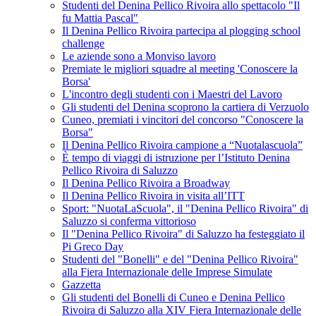
Studenti del Denina Pellico Rivoira allo spettacolo "Il
fu Mattia Pascal"
Il Denina Pellico Rivoira partecipa al plogging school
challenge
Le aziende sono a Monviso lavoro
Premiate le migliori squadre al meeting 'Conoscere la
Borsa'
L'incontro degli studenti con i Maestri del Lavoro
Gli studenti del Denina scoprono la cartiera di Verzuolo
Cuneo, premiati i vincitori del concorso "Conoscere la
Borsa"
Il Denina Pellico Rivoira campione a “Nuotalascuola”
È tempo di viaggi di istruzione per l’Istituto Denina
Pellico Rivoira di Saluzzo
Il Denina Pellico Rivoira a Broadway
Il Denina Pellico Rivoira in visita all’ITT
Sport: "NuotaLaScuola", il "Denina Pellico Rivoira" di
Saluzzo si conferma vittorioso
Il "Denina Pellico Rivoira" di Saluzzo ha festeggiato il
Pi Greco Day
Studenti del "Bonelli" e del "Denina Pellico Rivoira"
alla Fiera Internazionale delle Imprese Simulate
Gazzetta
Gli studenti del Bonelli di Cuneo e Denina Pellico
Rivoira di Saluzzo alla XIV Fiera Internazionale delle