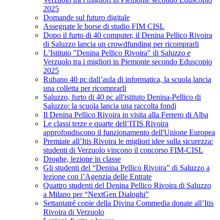
2025
Domande sul futuro digitale
Assegnate le borse di studio FIM CISL
Dopo il furto di 40 computer, il Denina Pellico Rivoira
di Saluzzo lancia un crowdfunding per ricomprarli
L’Istituto "Denina Pellico Rivoira" di Saluzzo e
Verzuolo tra i migliori in Piemonte secondo Eduscopio
2025
Rubano 40 pc dall’aula di informatica, la scuola lancia
una colletta per ricomprarli
Saluzzo, furto di 40 pc all'istituto Denina-Pellico di
Saluzzo: la scuola lancia una raccolta fondi
Il Denina Pellico Rivoira in visita alla Ferrero di Alba
Le classi terze e quarte dell’ITIS Rivoira
approfondiscono il funzionamento dell'Unione Europea
Premiate all’Itis Rivoira le migliori idee sulla sicurezza:
studenti di Verzuolo vincono il concorso FIM-CISL
Droghe, lezione in classe
Gli studenti del “Denina Pellico Rivoira” di Saluzzo a
lezione con l’Agenzia delle Entrate
Quattro studenti del Denina Pellico Rivoira di Saluzzo
a Milano per “NextGen Dialoghi”
Settantatré copie della Divina Commedia donate all’Itis
Rivoira di Verzuolo