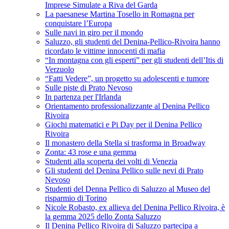
Imprese Simulate a Riva del Garda
La paesanese Martina Tosello in Romagna per
conquistare l’Europa
Sulle navi in giro per il mondo
Saluzzo, gli studenti del Denina-Pellico-Rivoira hanno
ricordato le vittime innocenti di mafia
“In montagna con gli esperti” per gli studenti dell’Itis di
Verzuolo
“Fatti Vedere”, un progetto su adolescenti e tumore
Sulle piste di Prato Nevoso
In partenza per l'Irlanda
Orientamento professionalizzante al Denina Pellico
Rivoira
Giochi matematici e Pi Day per il Denina Pellico
Rivoira
Il monastero della Stella si trasforma in Broadway
Zonta: 43 rose e una gemma
Studenti alla scoperta dei volti di Venezia
Gli studenti del Denina Pellico sulle nevi di Prato
Nevoso
Studenti del Denna Pellico di Saluzzo al Museo del
risparmio di Torino
Nicole Robasto, ex allieva del Denina Pellico Rivoira, è
la gemma 2025 dello Zonta Saluzzo
Il Denina Pellico Rivoira di Saluzzo partecipa a