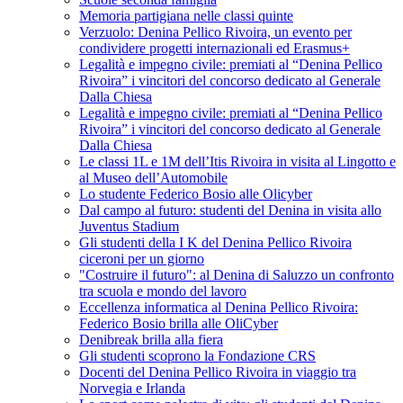
Memoria partigiana nelle classi quinte
Verzuolo: Denina Pellico Rivoira, un evento per
condividere progetti internazionali ed Erasmus+
Legalità e impegno civile: premiati al “Denina Pellico
Rivoira” i vincitori del concorso dedicato al Generale
Dalla Chiesa
Legalità e impegno civile: premiati al “Denina Pellico
Rivoira” i vincitori del concorso dedicato al Generale
Dalla Chiesa
Le classi 1L e 1M dell’Itis Rivoira in visita al Lingotto e
al Museo dell’Automobile
Lo studente Federico Bosio alle Olicyber
Dal campo al futuro: studenti del Denina in visita allo
Juventus Stadium
Gli studenti della I K del Denina Pellico Rivoira
ciceroni per un giorno
"Costruire il futuro": al Denina di Saluzzo un confronto
tra scuola e mondo del lavoro
Eccellenza informatica al Denina Pellico Rivoira:
Federico Bosio brilla alle OliCyber
Denibreak brilla alla fiera
Gli studenti scoprono la Fondazione CRS
Docenti del Denina Pellico Rivoira in viaggio tra
Norvegia e Irlanda