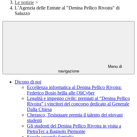
Le notizie
>
L’Agenzia delle Entrate al "Denina Pellico Rivoira" di
Saluzzo
Menu di
navigazione
Dicono di noi
Eccellenza informatica al Denina Pellico Rivoira:
Federico Bosio brilla alle OliCyber
Legalità e impegno civile: premiati al “Denina Pellico
Rivoira” i vincitori del concorso dedicato al Generale
Dalla Chiesa
Cherasco, Tesisquare premia il talento dei giovani
studenti
Gli studenti del Denina Pellico Rivoira in visita a
PietraTec a Bagnolo Piemonte
Scuole seconda famiglia