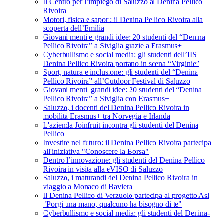
Il Centro per l’impiego di Saluzzo al Denina Pellico
Rivoira
Motori, fisica e sapori: il Denina Pellico Rivoira alla
scoperta dell’Emilia
Giovani menti e grandi idee: 20 studenti del “Denina
Pellico Rivoira” a Siviglia grazie a Erasmus+
Cyberbullismo e social media: gli studenti dell’IIS
Denina Pellico Rivoira portano in scena “Virginie”
Sport, natura e inclusione: gli studenti del “Denina
Pellico Rivoira” all’Outdoor Festival di Saluzzo
Giovani menti, grandi idee: 20 studenti del “Denina
Pellico Rivoira” a Siviglia con Erasmus+
Saluzzo, i docenti del Denina Pellico Rivoira in
mobilità Erasmus+ tra Norvegia e Irlanda
L'azienda Joinfruit incontra gli studenti del Denina
Pellico
Investire nel futuro: il Denina Pellico Rivoira partecipa
all'iniziativa "Conoscere la Borsa"
Dentro l’innovazione: gli studenti del Denina Pellico
Rivoira in visita alla eVISO di Saluzzo
Saluzzo, i maturandi del Denina Pellico Rivoira in
viaggio a Monaco di Baviera
Il Denina Pellico di Verzuolo partecipa al progetto Asl
"Porgi una mano, qualcuno ha bisogno di te"
Cyberbullismo e social media: gli studenti del Denina-