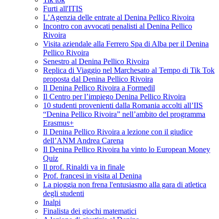
Furti all'ITIS
L’Agenzia delle entrate al Denina Pellico Rivoira
Incontro con avvocati penalisti al Denina Pellico
Rivoira
Visita aziendale alla Ferrero Spa di Alba per il Denina
Pellico Rivoira
Senestro al Denina Pellico Rivoira
Replica di Viaggio nel Marchesato al Tempo di Tik Tok
proposta dal Denina Pellico Rivoira
Il Denina Pellico Rivoira a Formedil
Il Centro per l’impiego Denina Pellico Rivoira
10 studenti provenienti dalla Romania accolti all’IIS
“Denina Pellico Rivoira” nell’ambito del programma
Erasmus+
Il Denina Pellico Rivoira a lezione con il giudice
dell’ANM Andrea Carena
Il Denina Pellico Rivoira ha vinto lo European Money
Quiz
Il prof. Rinaldi va in finale
Prof. francesi in visita al Denina
La pioggia non frena l'entusiasmo alla gara di atletica
degli studenti
Inalpi
Finalista dei giochi matematici