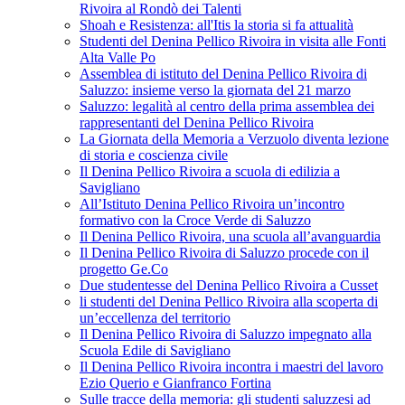
Rivoira al Rondò dei Talenti
Shoah e Resistenza: all'Itis la storia si fa attualità
Studenti del Denina Pellico Rivoira in visita alle Fonti
Alta Valle Po
Assemblea di istituto del Denina Pellico Rivoira di
Saluzzo: insieme verso la giornata del 21 marzo
Saluzzo: legalità al centro della prima assemblea dei
rappresentanti del Denina Pellico Rivoira
La Giornata della Memoria a Verzuolo diventa lezione
di storia e coscienza civile
Il Denina Pellico Rivoira a scuola di edilizia a
Savigliano
All’Istituto Denina Pellico Rivoira un’incontro
formativo con la Croce Verde di Saluzzo
Il Denina Pellico Rivoira, una scuola all’avanguardia
Il Denina Pellico Rivoira di Saluzzo procede con il
progetto Ge.Co
Due studentesse del Denina Pellico Rivoira a Cusset
li studenti del Denina Pellico Rivoira alla scoperta di
un’eccellenza del territorio
Il Denina Pellico Rivoira di Saluzzo impegnato alla
Scuola Edile di Savigliano
Il Denina Pellico Rivoira incontra i maestri del lavoro
Ezio Querio e Gianfranco Fortina
Sulle tracce della memoria: gli studenti saluzzesi ad