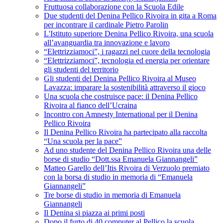
Fruttuosa collaborazione con la Scuola Edile
Due studenti del Denina Pellico Rivoira in gita a Roma
per incontrare il cardinale Pietro Parolin
L'Istituto superiore Denina Pellico Rivoira, una scuola
all’avanguardia tra innovazione e lavoro
“Elettrizziamoci”, i ragazzi nel cuore della tecnologia
“Elettrizziamoci”, tecnologia ed energia per orientare
gli studenti del territorio
Gli studenti del Denina Pellico Rivoira al Museo
Lavazza: imparare la sostenibilità attraverso il gioco
Una scuola che costruisce pace: il Denina Pellico
Rivoira al fianco dell’Ucraina
Incontro con Amnesty International per il Denina
Pellico Rivoira
Il Denina Pellico Rivoira ha partecipato alla raccolta
“Una scuola per la pace”
Ad uno studente del Denina Pellico Rivoira una delle
borse di studio “Dott.ssa Emanuela Giannangeli”
Matteo Garello dell’Itis Rivoira di Verzuolo premiato
con la borsa di studio in memoria di “Emanuela
Giannangeli”
Tre borse di studio in memoria di Emanuela
Giannangeli
Il Denina si piazza ai primi posti
Dopo il furto di 40 computer al Pellico la scuola