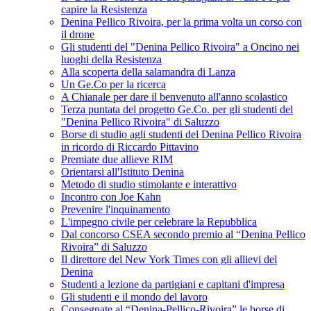
capire la Resistenza
Denina Pellico Rivoira, per la prima volta un corso con
il drone
Gli studenti del "Denina Pellico Rivoira" a Oncino nei
luoghi della Resistenza
Alla scoperta della salamandra di Lanza
Un Ge.Co per la ricerca
A Chianale per dare il benvenuto all'anno scolastico
Terza puntata del progetto Ge.Co. per gli studenti del
"Denina Pellico Rivoira" di Saluzzo
Borse di studio agli studenti del Denina Pellico Rivoira
in ricordo di Riccardo Pittavino
Premiate due allieve RIM
Orientarsi all'Istituto Denina
Metodo di studio stimolante e interattivo
Incontro con Joe Kahn
Prevenire l'inquinamento
L'impegno civile per celebrare la Repubblica
Dal concorso CSEA secondo premio al “Denina Pellico
Rivoira” di Saluzzo
Il direttore del New York Times con gli allievi del
Denina
Studenti a lezione da partigiani e capitani d'impresa
Gli studenti e il mondo del lavoro
Consegnate al “Denina-Pellico-Rivoira” le borse di