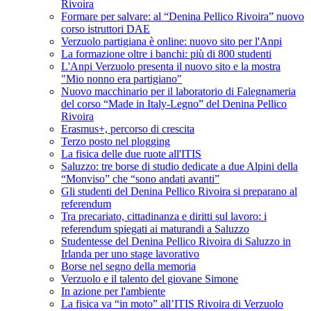
Rivoira
Formare per salvare: al “Denina Pellico Rivoira” nuovo
corso istruttori DAE
Verzuolo partigiana è online: nuovo sito per l'Anpi
La formazione oltre i banchi: più di 800 studenti
L'Anpi Verzuolo presenta il nuovo sito e la mostra
"Mio nonno era partigiano"
Nuovo macchinario per il laboratorio di Falegnameria
del corso “Made in Italy-Legno” del Denina Pellico
Rivoira
Erasmus+, percorso di crescita
Terzo posto nel plogging
La fisica delle due ruote all'ITIS
Saluzzo: tre borse di studio dedicate a due Alpini della
“Monviso” che “sono andati avanti”
Gli studenti del Denina Pellico Rivoira si preparano al
referendum
Tra precariato, cittadinanza e diritti sul lavoro: i
referendum spiegati ai maturandi a Saluzzo
Studentesse del Denina Pellico Rivoira di Saluzzo in
Irlanda per uno stage lavorativo
Borse nel segno della memoria
Verzuolo e il talento del giovane Simone
In azione per l'ambiente
La fisica va “in moto” all’ITIS Rivoira di Verzuolo