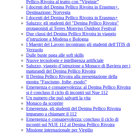
Pellico-Rivoira al teatro con “Virginie”
I docenti del Denina Pellico Rivoira in Erasmus+.
Destinazione: Norvegia
I docenti del Denina Pellico Rivoira in Erasmus+
Saluzzo: gli studenti del "Denina Pellico Rivoira"
protagonisti al Terres Monviso Outdoor Festival
Due classi del Denina Pellico Rivoira in viaggio
d’istruzione a Modena e Bologna
I Maestri del Lavoro incontrano gli studenti dell’ITIS di
Verzuolo
Dalle buste paga alle soft skills
Nuove tecnologie e intelligenza artificiale
Saluzzo, viaggio d’istruzione a Monaco di Baviera per i
maturandi del Denina Pellico Rivoira
Il Denina Pellico Rivoira alla presentazione della
mostra “Fascismo, foibe, esodo”
Emergenza e consapevolezza: al Denina Pellico Rivoira
si è concluso il ciclo di incontri sul Nue 112
Un numero che può salvarti la vita
Monaco da scoprire
Emergenza, gli studenti del Denina Pellico Rivoira
imparano a chiamare il 112
Emergenza e consapevolezza: concluso il ciclo di
incontri sul NUE 112 al Denina Pellico Rivoira
Missione internazionale per Virgilio