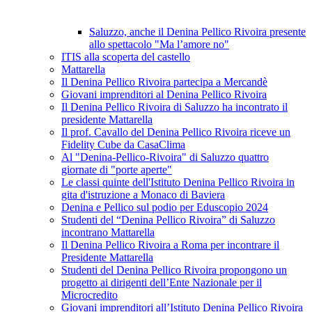
Saluzzo, anche il Denina Pellico Rivoira presente
allo spettacolo "Ma l’amore no"
ITIS alla scoperta del castello
Mattarella
Il Denina Pellico Rivoira partecipa a Mercandè
Giovani imprenditori al Denina Pellico Rivoira
Il Denina Pellico Rivoira di Saluzzo ha incontrato il
presidente Mattarella
Il prof. Cavallo del Denina Pellico Rivoira riceve un
Fidelity Cube da CasaClima
Al "Denina-Pellico-Rivoira" di Saluzzo quattro
giornate di "porte aperte"
Le classi quinte dell'Istituto Denina Pellico Rivoira in
gita d'istruzione a Monaco di Baviera
Denina e Pellico sul podio per Eduscopio 2024
Studenti del “Denina Pellico Rivoira” di Saluzzo
incontrano Mattarella
Il Denina Pellico Rivoira a Roma per incontrare il
Presidente Mattarella
Studenti del Denina Pellico Rivoira propongono un
progetto ai dirigenti dell’Ente Nazionale per il
Microcredito
Giovani imprenditori all’Istituto Denina Pellico Rivoira