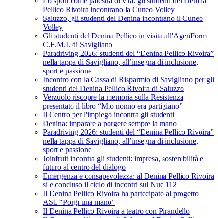
Lo sport come palestra di vita: gli studenti del Denina
Pellico Rivoira incontrano la Cuneo Volley
Saluzzo, gli studenti del Denina incontrano il Cuneo
Volley
Gli studenti del Denina Pellico in visita all'AgenForm
C.E.M.I. di Savigliano
Paradriving 2026: studenti del “Denina Pellico Rivoira”
nella tappa di Savigliano, all’insegna di inclusione,
sport e passione
Incontro con la Cassa di Risparmio di Savigliano per gli
studenti del Denina Pellico Rivoira di Saluzzo
Verzuolo riscopre la memoria sulla Resistenza
presentato il libro “Mio nonno era partigiano”
Il Centro per l'impiego incontra gli studenti
Denina: imparare a porgere sempre la mano
Paradriving 2026: studenti del “Denina Pellico Rivoira”
nella tappa di Savigliano, all’insegna di inclusione,
sport e passione
Joinfruit incontra gli studenti: impresa, sostenibilità e
futuro al centro del dialogo
Emergenza e consapevolezza: al Denina Pellico Rivoira
si è concluso il ciclo di incontri sul Nue 112
Il Denina Pellico Rivoira ha partecipato al progetto
ASL “Porgi una mano”
Il Denina Pellico Rivoira a teatro con Pirandello