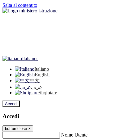
Salta al contenuto
Italiano
Italiano
English
中文
عربى
Shqiptare
Accedi
Accedi
button close
×
Nome Utente