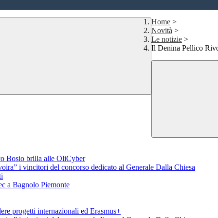
Home
>
Novità
>
Le notizie
>
Il Denina Pellico Ri
o Bosio brilla alle OliCyber
voira” i vincitori del concorso dedicato al Generale Dalla Chiesa
i
aTec a Bagnolo Piemonte
ere progetti internazionali ed Erasmus+