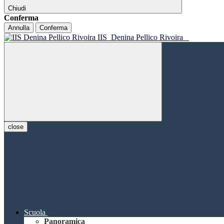
Chiudi
Conferma
Annulla
Conferma
IIS
Denina Pellico Rivoira
close
Scuola
Panoramica