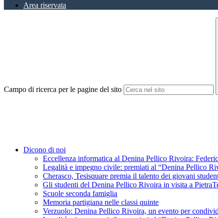
Area riservata
Campo di ricerca per le pagine del sito
Dicono di noi
Eccellenza informatica al Denina Pellico Rivoira: Federic
Legalità e impegno civile: premiati al “Denina Pellico Ri
Cherasco, Tesisquare premia il talento dei giovani student
Gli studenti del Denina Pellico Rivoira in visita a Pietr
Scuole seconda famiglia
Memoria partigiana nelle classi quinte
Verzuolo: Denina Pellico Rivoira, un evento per condivid