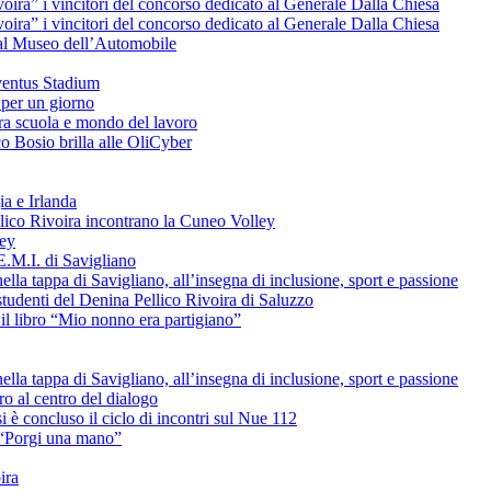
voira” i vincitori del concorso dedicato al Generale Dalla Chiesa
voira” i vincitori del concorso dedicato al Generale Dalla Chiesa
e al Museo dell’Automobile
uventus Stadium
 per un giorno
tra scuola e mondo del lavoro
o Bosio brilla alle OliCyber
ia e Irlanda
ellico Rivoira incontrano la Cuneo Volley
ley
E.M.I. di Savigliano
lla tappa di Savigliano, all’insegna di inclusione, sport e passione
studenti del Denina Pellico Rivoira di Saluzzo
il libro “Mio nonno era partigiano”
lla tappa di Savigliano, all’insegna di inclusione, sport e passione
uro al centro del dialogo
è concluso il ciclo di incontri sul Nue 112
L “Porgi una mano”
ira