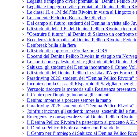
Legalità e impegno civile: premiati al “Denina Pellico Ri
Legalità e impegno civile: premiati al “Denina Pellico Ri
Le classi 1L e 1M dell’Itis Rivoira in visita al Lingotto 
Lo studente Federico Bosio alle Olicyber
Dal campo al futuro: studenti del Denina in visita allo J
Gli studenti della I K del Denina Pellico Rivoira ciceroni
"Costruire il futuro": al Denina di Saluzzo un confronto 
Eccellenza informatica al Denina Pellico Rivoira: Federic
Denibreak brilla alla fiera
Gli studenti scoprono la Fondazione CRS
Docenti del Denina Pellico Rivoira in viaggio tra Norveg
Lo sport come palestra di vita: gli studenti del Denina P
Saluzzo, gli studenti del Denina incontrano il Cuneo Vol
Gli studenti del Denina Pellico in visita all'AgenForm C.
Paradriving 2026: studenti del “Denina Pellico Rivoira” ne
Incontro con la Cassa di Risparmio di Savigliano per gli 
Verzuolo riscopre la memoria sulla Resistenza presentato 
Il Centro per l'impiego incontra gli studenti
Denina: imparare a porgere sempre la mano
Paradriving 2026: studenti del “Denina Pellico Rivoira” ne
Joinfruit incontra gli studenti: impresa, sostenibilità e fut
Emergenza e consapevolezza: al Denina Pellico Rivoira si 
Il Denina Pellico Rivoira ha partecipato al progetto AS
Il Denina Pellico Rivoira a teatro con Pirandello
Il Centro per l’impiego di Saluzzo al Denina Pellico Rivo