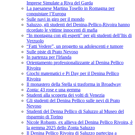
Imprese Simulate a Riva del Garda
La paesanese Martina Tosello in Romagna per
conquistare l’Europa
Sulle navi in giro per il mondo
Saluzzo, gli studenti del Denina-Pellico-Rivoira hanno
ricordato le vittime innocenti di mafia
“In montagna con gli esperti” per gli studenti dell’Itis di
Verzuolo
“Fatti Vedere”, un progetto su adolescenti e tumore
Sulle piste di Prato Nevoso
In partenza per l'Irlanda
Orientamento professionalizzante al Denina Pellico
Rivoira
Giochi matematici e Pi Day per il Denina Pellico
Rivoira
Il monastero della Stella si trasforma in Broadway
Zonta: 43 rose e una gemma
Studenti alla scoperta dei volti di Venezia
Gli studenti del Denina Pellico sulle nevi di Prato
Nevoso
Studenti del Denna Pellico di Saluzzo al Museo del
risparmio di Torino
Nicole Robasto, ex allieva del Denina Pellico Rivoira, è
la gemma 2025 dello Zonta Saluzzo
Il Denina Pellico Rivoira di Saluzzo partecipa a