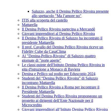
Saluzzo, anche il Denina Pellico Rivoira presente
allo spettacolo "Ma l’amore no"
ITIS alla scoperta del castello
Mattarella
Il Denina Pellico Rivoira partecipa a Mercandè
Giovani imprenditori al Denina Pellico Rivoira
Il Denina Pellico Rivoira di Saluzzo ha incontrato il
presidente Mattarella
Il prof. Cavallo del Denina Pellico Rivoira riceve un
Fidelity Cube da CasaClima
Al "Denina-Pellico-Rivoira" di Saluzzo quattro
giornate di "porte aperte"
Le classi quinte dell'Istituto Denina Pellico Rivoira in
gita d'istruzione a Monaco di Baviera
Denina e Pellico sul podio per Eduscopio 2024
Studenti del “Denina Pellico Rivoira” di Saluzzo
incontrano Mattarella
Il Denina Pellico Rivoira a Roma per incontrare il
Presidente Mattarella
Studenti del Denina Pellico Rivoira propongono un
progetto ai dirigenti dell’Ente Nazionale per il
Microcredito
Giovani imprenditori all’Istituto Denina Pellico Rivoira