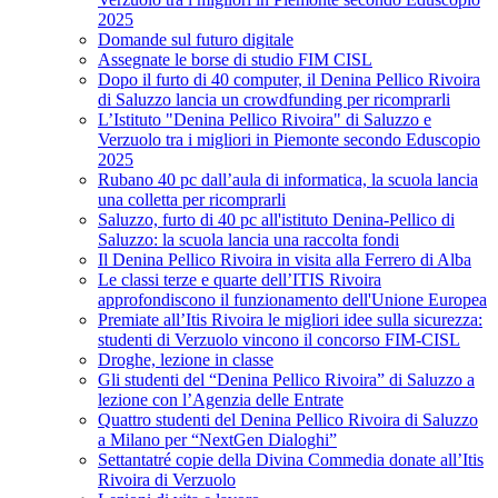
2025
Domande sul futuro digitale
Assegnate le borse di studio FIM CISL
Dopo il furto di 40 computer, il Denina Pellico Rivoira
di Saluzzo lancia un crowdfunding per ricomprarli
L’Istituto "Denina Pellico Rivoira" di Saluzzo e
Verzuolo tra i migliori in Piemonte secondo Eduscopio
2025
Rubano 40 pc dall’aula di informatica, la scuola lancia
una colletta per ricomprarli
Saluzzo, furto di 40 pc all'istituto Denina-Pellico di
Saluzzo: la scuola lancia una raccolta fondi
Il Denina Pellico Rivoira in visita alla Ferrero di Alba
Le classi terze e quarte dell’ITIS Rivoira
approfondiscono il funzionamento dell'Unione Europea
Premiate all’Itis Rivoira le migliori idee sulla sicurezza:
studenti di Verzuolo vincono il concorso FIM-CISL
Droghe, lezione in classe
Gli studenti del “Denina Pellico Rivoira” di Saluzzo a
lezione con l’Agenzia delle Entrate
Quattro studenti del Denina Pellico Rivoira di Saluzzo
a Milano per “NextGen Dialoghi”
Settantatré copie della Divina Commedia donate all’Itis
Rivoira di Verzuolo