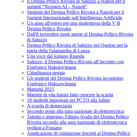
Il Denina Pellico Rivoira di Saluzzo a Napoli per il
summit “Nextgen AI – Napoli”
Studenti del Denina Pellico Rivoira a Napoli per il
Summit Internazionale sull’Intelligenza Artificiale
Un anno all'estero per una studentessa della V B
Denina Pellico Rivoira
Dall'8 novembre porte aperte al Denina-Pellico-Rivoira
di Saluzzo
Denina Pellico Rivoira di Saluzzo nel Queiras per la
tutela della Salamandra di Lanza
Una voce dal lontano Ruanda
Saluzzo, il Denina Pellico Rivoira all’incontro con
Espérance Hakuzwimana
Cittadinanza negata
Gli studenti del Denina Pellico Rivoira incontrano
Espérance Hakuzwimana
Maturità 2025
Maestre di vita hanno fatto crescere la scuola
18 studenti impegnati nei PCTO alla Isiline
A scuola di democrazia
Secondo posto alla gara nazionale di elettrotecnica
Talento e impegno: Filippo Avalis del Denina Pellico
Rivoira secondo alla gara nazionale di elettrotecnica
svoltasi a Fossano
Applicazione di valutazione docenti al Denina Pellico