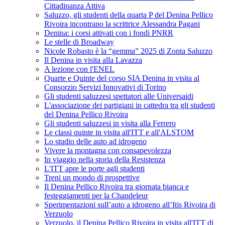
Cittadinanza Attiva
Saluzzo, gli studenti della quarta P del Denina Pellico
Rivoira incontrano la scrittrice Alessandra Pagani
Denina: i corsi attivati con i fondi PNRR
Le stelle di Broadway
Nicole Robasto è la “gemma” 2025 di Zonta Saluzzo
Il Denina in visita alla Lavazza
A lezione con l'ENEL
Quarte e Quinte del corso SIA Denina in visita al
Consorzio Servizi Innovativi di Torino
Gli studenti saluzzesi spettatori alle Universaidi
L'associazione dei partigiani in cattedra tra gli studenti
del Denina Pellico Rivoira
Gli studenti saluzzesi in visita alla Ferrero
Le classi quinte in visita all'ITT e all'ALSTOM
Lo studio delle auto ad idrogeno
Vivere la montagna con consapevolezza
In viaggio nella storia della Resistenza
L'ITT apre le porte agli studenti
Treni un mondo di prospettive
Il Denina Pellico Rivoira tra giornata bianca e
festeggiamenti per la Chandeleur
Sperimentazioni sull’auto a idrogeno all’Itis Rivoira di
Verzuolo
Verzuolo, il Denina Pellico Rivoira in visita all'ITT di