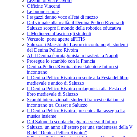
Lezioni di vita e lavoro
Officine Vincenti
Le buone scuole
I ragazzi danno voce all'età di mezzo
Dal virtuale alla realtà: il Denina Pellico Rivoira di
Saluzzo scopre il mondo della robotica educativa
Il Medioevo affascina gli studenti
Verzuolo, porte aperte all'ITIS
Saluzzo: i Maestri del Lavoro incontrano gli studenti
del Denina Pellico Rivoira
AI il Denina è protagonista in trasferta a Napoli
Prosegue lo scambio con la Francia
Denina-Pellico-Rivoira: dove talento e futuro si
incontrano
Il Denina Pellico Rivoira presente alla Festa del libro
medievale e antico di Saluzzo
Il Denina Pellico Rivoira protagonista alla Festa del
libro medievale di Saluzzo
Scambi internazionali: studenti francesi e italiani si
incontrano tra Cusset e Saluzzo
Il Denina Pellico Rivoira presente alla rassegna La
musica insieme
Dal Salone la scuola che guarda verso il futuro
Saluzzo, un anno all’estero per una studentessa della V
B del “Denina Pellico Rivoira”