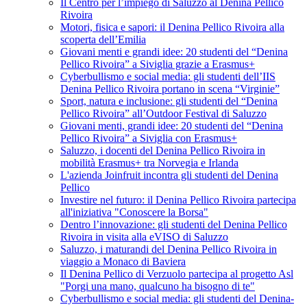
Il Centro per l’impiego di Saluzzo al Denina Pellico
Rivoira
Motori, fisica e sapori: il Denina Pellico Rivoira alla
scoperta dell’Emilia
Giovani menti e grandi idee: 20 studenti del “Denina
Pellico Rivoira” a Siviglia grazie a Erasmus+
Cyberbullismo e social media: gli studenti dell’IIS
Denina Pellico Rivoira portano in scena “Virginie”
Sport, natura e inclusione: gli studenti del “Denina
Pellico Rivoira” all’Outdoor Festival di Saluzzo
Giovani menti, grandi idee: 20 studenti del “Denina
Pellico Rivoira” a Siviglia con Erasmus+
Saluzzo, i docenti del Denina Pellico Rivoira in
mobilità Erasmus+ tra Norvegia e Irlanda
L'azienda Joinfruit incontra gli studenti del Denina
Pellico
Investire nel futuro: il Denina Pellico Rivoira partecipa
all'iniziativa "Conoscere la Borsa"
Dentro l’innovazione: gli studenti del Denina Pellico
Rivoira in visita alla eVISO di Saluzzo
Saluzzo, i maturandi del Denina Pellico Rivoira in
viaggio a Monaco di Baviera
Il Denina Pellico di Verzuolo partecipa al progetto Asl
"Porgi una mano, qualcuno ha bisogno di te"
Cyberbullismo e social media: gli studenti del Denina-