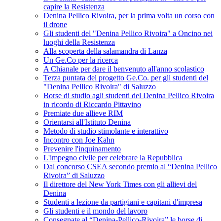
capire la Resistenza
Denina Pellico Rivoira, per la prima volta un corso con
il drone
Gli studenti del "Denina Pellico Rivoira" a Oncino nei
luoghi della Resistenza
Alla scoperta della salamandra di Lanza
Un Ge.Co per la ricerca
A Chianale per dare il benvenuto all'anno scolastico
Terza puntata del progetto Ge.Co. per gli studenti del
"Denina Pellico Rivoira" di Saluzzo
Borse di studio agli studenti del Denina Pellico Rivoira
in ricordo di Riccardo Pittavino
Premiate due allieve RIM
Orientarsi all'Istituto Denina
Metodo di studio stimolante e interattivo
Incontro con Joe Kahn
Prevenire l'inquinamento
L'impegno civile per celebrare la Repubblica
Dal concorso CSEA secondo premio al “Denina Pellico
Rivoira” di Saluzzo
Il direttore del New York Times con gli allievi del
Denina
Studenti a lezione da partigiani e capitani d'impresa
Gli studenti e il mondo del lavoro
Consegnate al “Denina-Pellico-Rivoira” le borse di