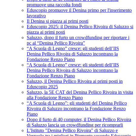
promuove una raccolta fondi
Eduscopio promuove il Denina primo per l'inserimento
lavorativo
Il Denina si piazza ai primi posti
Eduscopio 2025: il Denina Pellico Rivoira di Saluzzo si
piazza ai primi posti
Saluzzo, dopo il furto un crowdfunding per riportare i
pc al “Denina Pellico Rivoira”
“A Scuola di Legno” cresce: gli studenti dell’IIS
Denina Pellico Rivoira di Saluzzo incontrano la
Fondazione Renzo Piano
“A Scuola di Legno” cresce: gli studenti dell’IIS
Denina Pellico Rivoira di Saluzzo incontrano la
Fondazione Renzo Piano
Saluzzo, il Denina Pellico Rivoira ai primi posti in
Eduscopio 2025
Saluzzo, la 5E CAT del Denina Pellico Rivoira in visita
alla Fondazione Renzo Piano
“A Scuola di Legno”: gli studenti del Denina Pellico
Rivoira di Saluzzo incontrano la Fondazione Renzo
Piano
Dopo il furto di 40 computer, il Denina Pellico Rivoira
di Saluzzo lancia un crowdfunding per ricomprarli
L’Istituto "Denina Pellico Rivoira" di Saluzzo e
Verzuolo tra i migliori in Piemonte secondo Eduscopio