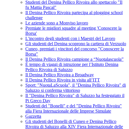
Studenti del Denina Pellico Rivoira allo spettacolo "Il
fu Mattia Pascal"
Il Denina Pellico Rivoira partecipa al plogging school
challenge
Le aziende sono a Monviso lavoro
Premiate le migliori squadre al meeting 'Conoscere la
Borsa'
L'incontro degli studenti con i Maestri del Lavoro
Gli studenti del Denina scoprono la cartiera di Verzuolo
Cuneo, premiati i vincitori del concorso "Conoscere la
Borsa"
Il Denina Pellico Rivoira campione a “Nuotalascuola”
È tempo di viaggi di istruzione per l’Istituto Denina
Pellico Rivoira di Saluzzo
Il Denina Pellico Rivoira a Broadway
Il Denina Pellico Rivoira in visita all’ITT
Sport: "NuotaLaScuola", il "Denina Pellico Rivoira" di
Saluzzo si conferma vittorioso
Il "Denina Pellico Rivoira" di Saluzzo ha festeggiato il
Pi Greco Day
Studenti del "Bonelli" e del "Denina Pellico Rivoira"
alla Fiera Internazionale delle Imprese Simulate
Gazzetta
Gli studenti del Bonelli di Cuneo e Denina Pellico
Rivoira di Saluzzo alla XIV Fiera Internazionale delle