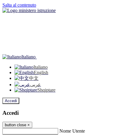
Salta al contenuto
Italiano
Italiano
English
中文
عربى
Shqiptare
Accedi
Accedi
button close
×
Nome Utente