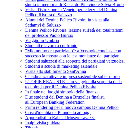
studio in memoria di Riccardo Pittavino e Silvia Bruno
Visita d'istruzione in Veneto per le terze del Denina
Pellico Rivoira di Saluzzo
Alunni del Denina Pellico Rivoira in visita alla
Sedamyl di Saluzzo
Denina Pellico Rivoira, lezione sull'età dei totalitarismi
del professor Paolo Burzio
Viaggio in Umbria
Studenti e lavoro a confronto
"Mio nonno era partigiano": a Verzuolo conclusa con
successo la mostra con le testimonianze dei partigiani
Studenti saluzzesi alla scoperta dei partigiani verzuolesi
Studenti a scuola di marketing aziendale
Visita allo stabilimento Sant'Anna
Cittadinanza attiva e impresa sostenibile sul territorio
UTOPIE REALISTE – un viaggio alla scoperta della
tecnologia per il Denina Pellico Rivoira
In finale nei luoghi simbolo della finanza
Due studenti del Denina a Bruxelles finalisti
all'European Banking Federation
Primi rendering per il nuovo campus Denina Pellico
Crisi d'identità da Pirandello ad oggi
Apprendisti in Rai e al Museo Lavazza
Inalpi visita guidata
Tik tok