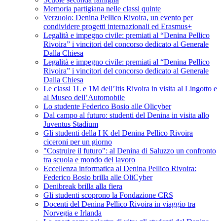
Memoria partigiana nelle classi quinte
Verzuolo: Denina Pellico Rivoira, un evento per
condividere progetti internazionali ed Erasmus+
Legalità e impegno civile: premiati al “Denina Pellico
Rivoira” i vincitori del concorso dedicato al Generale
Dalla Chiesa
Legalità e impegno civile: premiati al “Denina Pellico
Rivoira” i vincitori del concorso dedicato al Generale
Dalla Chiesa
Le classi 1L e 1M dell’Itis Rivoira in visita al Lingotto e
al Museo dell’Automobile
Lo studente Federico Bosio alle Olicyber
Dal campo al futuro: studenti del Denina in visita allo
Juventus Stadium
Gli studenti della I K del Denina Pellico Rivoira
ciceroni per un giorno
"Costruire il futuro": al Denina di Saluzzo un confronto
tra scuola e mondo del lavoro
Eccellenza informatica al Denina Pellico Rivoira:
Federico Bosio brilla alle OliCyber
Denibreak brilla alla fiera
Gli studenti scoprono la Fondazione CRS
Docenti del Denina Pellico Rivoira in viaggio tra
Norvegia e Irlanda