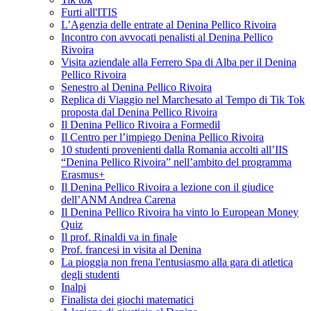
Furti all'ITIS
L’Agenzia delle entrate al Denina Pellico Rivoira
Incontro con avvocati penalisti al Denina Pellico
Rivoira
Visita aziendale alla Ferrero Spa di Alba per il Denina
Pellico Rivoira
Senestro al Denina Pellico Rivoira
Replica di Viaggio nel Marchesato al Tempo di Tik Tok
proposta dal Denina Pellico Rivoira
Il Denina Pellico Rivoira a Formedil
Il Centro per l’impiego Denina Pellico Rivoira
10 studenti provenienti dalla Romania accolti all’IIS
“Denina Pellico Rivoira” nell’ambito del programma
Erasmus+
Il Denina Pellico Rivoira a lezione con il giudice
dell’ANM Andrea Carena
Il Denina Pellico Rivoira ha vinto lo European Money
Quiz
Il prof. Rinaldi va in finale
Prof. francesi in visita al Denina
La pioggia non frena l'entusiasmo alla gara di atletica
degli studenti
Inalpi
Finalista dei giochi matematici