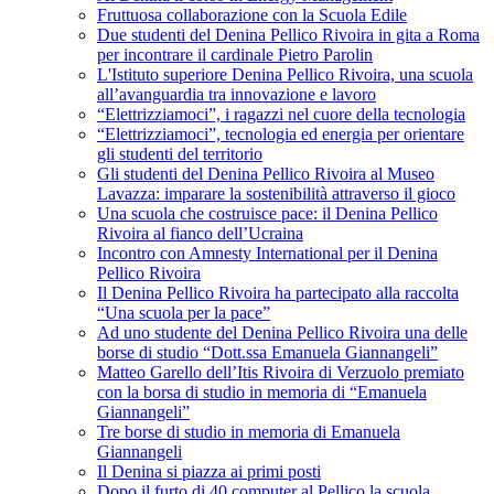
Fruttuosa collaborazione con la Scuola Edile
Due studenti del Denina Pellico Rivoira in gita a Roma
per incontrare il cardinale Pietro Parolin
L'Istituto superiore Denina Pellico Rivoira, una scuola
all’avanguardia tra innovazione e lavoro
“Elettrizziamoci”, i ragazzi nel cuore della tecnologia
“Elettrizziamoci”, tecnologia ed energia per orientare
gli studenti del territorio
Gli studenti del Denina Pellico Rivoira al Museo
Lavazza: imparare la sostenibilità attraverso il gioco
Una scuola che costruisce pace: il Denina Pellico
Rivoira al fianco dell’Ucraina
Incontro con Amnesty International per il Denina
Pellico Rivoira
Il Denina Pellico Rivoira ha partecipato alla raccolta
“Una scuola per la pace”
Ad uno studente del Denina Pellico Rivoira una delle
borse di studio “Dott.ssa Emanuela Giannangeli”
Matteo Garello dell’Itis Rivoira di Verzuolo premiato
con la borsa di studio in memoria di “Emanuela
Giannangeli”
Tre borse di studio in memoria di Emanuela
Giannangeli
Il Denina si piazza ai primi posti
Dopo il furto di 40 computer al Pellico la scuola