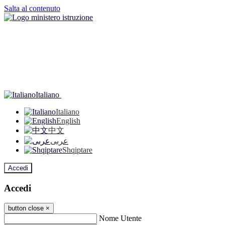
Salta al contenuto
Italiano
Italiano
English
中文
عربى
Shqiptare
Accedi
Accedi
button close
×
Nome Utente