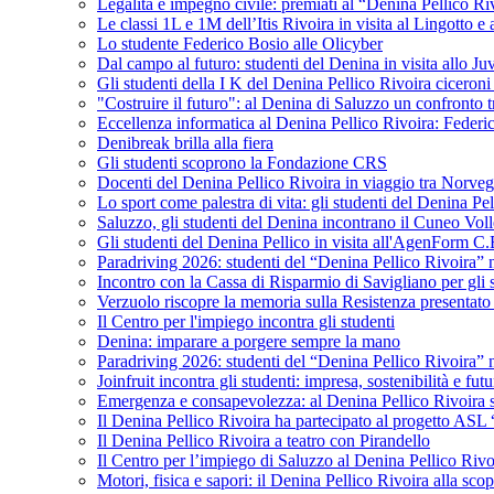
Legalità e impegno civile: premiati al “Denina Pellico Ri
Le classi 1L e 1M dell’Itis Rivoira in visita al Lingotto 
Lo studente Federico Bosio alle Olicyber
Dal campo al futuro: studenti del Denina in visita allo J
Gli studenti della I K del Denina Pellico Rivoira ciceroni
"Costruire il futuro": al Denina di Saluzzo un confronto 
Eccellenza informatica al Denina Pellico Rivoira: Federic
Denibreak brilla alla fiera
Gli studenti scoprono la Fondazione CRS
Docenti del Denina Pellico Rivoira in viaggio tra Norveg
Lo sport come palestra di vita: gli studenti del Denina P
Saluzzo, gli studenti del Denina incontrano il Cuneo Vol
Gli studenti del Denina Pellico in visita all'AgenForm C.
Paradriving 2026: studenti del “Denina Pellico Rivoira” ne
Incontro con la Cassa di Risparmio di Savigliano per gli 
Verzuolo riscopre la memoria sulla Resistenza presentato 
Il Centro per l'impiego incontra gli studenti
Denina: imparare a porgere sempre la mano
Paradriving 2026: studenti del “Denina Pellico Rivoira” ne
Joinfruit incontra gli studenti: impresa, sostenibilità e fut
Emergenza e consapevolezza: al Denina Pellico Rivoira si 
Il Denina Pellico Rivoira ha partecipato al progetto AS
Il Denina Pellico Rivoira a teatro con Pirandello
Il Centro per l’impiego di Saluzzo al Denina Pellico Rivo
Motori, fisica e sapori: il Denina Pellico Rivoira alla scop