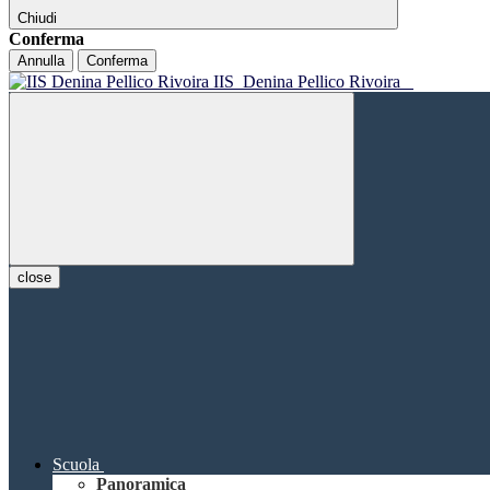
Chiudi
Conferma
Annulla
Conferma
IIS
Denina Pellico Rivoira
close
Scuola
Panoramica