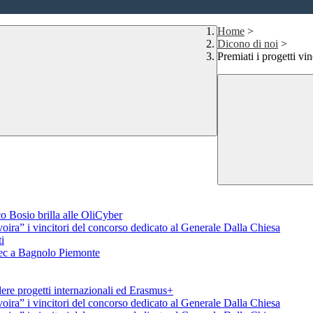
Home
>
Dicono di noi
>
Premiati i progetti v
o Bosio brilla alle OliCyber
voira” i vincitori del concorso dedicato al Generale Dalla Chiesa
i
aTec a Bagnolo Piemonte
ere progetti internazionali ed Erasmus+
voira” i vincitori del concorso dedicato al Generale Dalla Chiesa