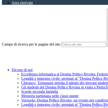
Area riservata
Campo di ricerca per le pagine del sito
Dicono di noi
Eccellenza informatica al Denina Pellico Rivoira: Federic
Legalità e impegno civile: premiati al “Denina Pellico Ri
Cherasco, Tesisquare premia il talento dei giovani student
Gli studenti del Denina Pellico Rivoira in visita a Pietr
Scuole seconda famiglia
Memoria partigiana nelle classi quinte
Verzuolo: Denina Pellico Rivoira, un evento per condivid
Legalità e impegno civile: premiati al “Denina Pellico Ri