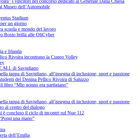
voira” i vincitori del concorso dedicato al Generale Dalla Chiesa
e al Museo dell’Automobile
uventus Stadium
 per un giorno
tra scuola e mondo del lavoro
o Bosio brilla alle OliCyber
ia e Irlanda
ellico Rivoira incontrano la Cuneo Volley
ley
E.M.I. di Savigliano
lla tappa di Savigliano, all’insegna di inclusione, sport e passione
studenti del Denina Pellico Rivoira di Saluzzo
il libro “Mio nonno era partigiano”
lla tappa di Savigliano, all’insegna di inclusione, sport e passione
uro al centro del dialogo
è concluso il ciclo di incontri sul Nue 112
L “Porgi una mano”
ira
erta dell’Emilia