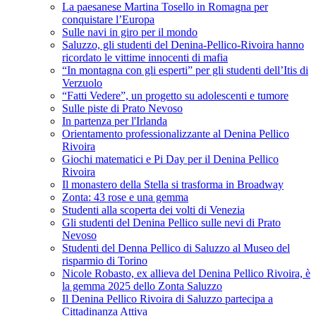
La paesanese Martina Tosello in Romagna per
conquistare l’Europa
Sulle navi in giro per il mondo
Saluzzo, gli studenti del Denina-Pellico-Rivoira hanno
ricordato le vittime innocenti di mafia
“In montagna con gli esperti” per gli studenti dell’Itis di
Verzuolo
“Fatti Vedere”, un progetto su adolescenti e tumore
Sulle piste di Prato Nevoso
In partenza per l'Irlanda
Orientamento professionalizzante al Denina Pellico
Rivoira
Giochi matematici e Pi Day per il Denina Pellico
Rivoira
Il monastero della Stella si trasforma in Broadway
Zonta: 43 rose e una gemma
Studenti alla scoperta dei volti di Venezia
Gli studenti del Denina Pellico sulle nevi di Prato
Nevoso
Studenti del Denna Pellico di Saluzzo al Museo del
risparmio di Torino
Nicole Robasto, ex allieva del Denina Pellico Rivoira, è
la gemma 2025 dello Zonta Saluzzo
Il Denina Pellico Rivoira di Saluzzo partecipa a
Cittadinanza Attiva