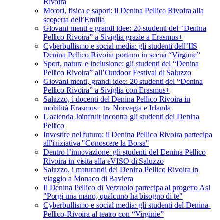
Rivoira
Motori, fisica e sapori: il Denina Pellico Rivoira alla
scoperta dell’Emilia
Giovani menti e grandi idee: 20 studenti del “Denina
Pellico Rivoira” a Siviglia grazie a Erasmus+
Cyberbullismo e social media: gli studenti dell’IIS
Denina Pellico Rivoira portano in scena “Virginie”
Sport, natura e inclusione: gli studenti del “Denina
Pellico Rivoira” all’Outdoor Festival di Saluzzo
Giovani menti, grandi idee: 20 studenti del “Denina
Pellico Rivoira” a Siviglia con Erasmus+
Saluzzo, i docenti del Denina Pellico Rivoira in
mobilità Erasmus+ tra Norvegia e Irlanda
L'azienda Joinfruit incontra gli studenti del Denina
Pellico
Investire nel futuro: il Denina Pellico Rivoira partecipa
all'iniziativa "Conoscere la Borsa"
Dentro l’innovazione: gli studenti del Denina Pellico
Rivoira in visita alla eVISO di Saluzzo
Saluzzo, i maturandi del Denina Pellico Rivoira in
viaggio a Monaco di Baviera
Il Denina Pellico di Verzuolo partecipa al progetto Asl
"Porgi una mano, qualcuno ha bisogno di te"
Cyberbullismo e social media: gli studenti del Denina-
Pellico-Rivoira al teatro con “Virginie”