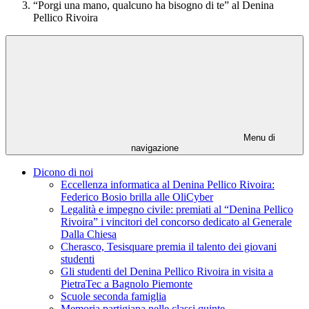
“Porgi una mano, qualcuno ha bisogno di te” al Denina
Pellico Rivoira
Menu di
navigazione
Dicono di noi
Eccellenza informatica al Denina Pellico Rivoira:
Federico Bosio brilla alle OliCyber
Legalità e impegno civile: premiati al “Denina Pellico
Rivoira” i vincitori del concorso dedicato al Generale
Dalla Chiesa
Cherasco, Tesisquare premia il talento dei giovani
studenti
Gli studenti del Denina Pellico Rivoira in visita a
PietraTec a Bagnolo Piemonte
Scuole seconda famiglia
Memoria partigiana nelle classi quinte