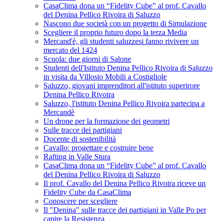
CasaClima dona un “Fidelity Cube” al prof. Cavallo
del Denina Pellico Rivoira di Saluzzo
Nascono due società con un progetto di Simulazione
Scegliere il proprio futuro dopo la terza Media
Mercand'è, gli studenti saluzzesi fanno rivivere un
mercato del 1424
Scuola: due giorni di Salone
Studenti dell'Istituto Denina Pellico Rivoira di Saluzzo
in visita da Villosio Mobili a Costigliole
Saluzzo, giovani imprenditori all'istituto superirore
Denina Pellico Rivoira
Saluzzo, l'istituto Denina Pellico Rivoira partecipa a
Mercandè
Un drone per la formazione dei geometri
Sulle tracce dei partigiani
Docente di sostenibilità
Cavallo: progettare e costruire bene
Rafting in Valle Stura
CasaClima dona un “Fidelity Cube” al prof. Cavallo
del Denina Pellico Rivoira di Saluzzo
Il prof. Cavallo del Denina Pellico Rivoira riceve un
Fidelity Cube da CasaClima
Conoscere per scegliere
Il "Denina" sulle tracce dei partigiani in Valle Po per
capire la Resistenza