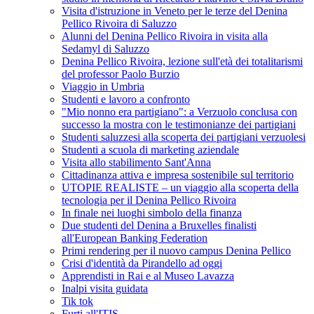
Visita d'istruzione in Veneto per le terze del Denina
Pellico Rivoira di Saluzzo
Alunni del Denina Pellico Rivoira in visita alla
Sedamyl di Saluzzo
Denina Pellico Rivoira, lezione sull'età dei totalitarismi
del professor Paolo Burzio
Viaggio in Umbria
Studenti e lavoro a confronto
"Mio nonno era partigiano": a Verzuolo conclusa con
successo la mostra con le testimonianze dei partigiani
Studenti saluzzesi alla scoperta dei partigiani verzuolesi
Studenti a scuola di marketing aziendale
Visita allo stabilimento Sant'Anna
Cittadinanza attiva e impresa sostenibile sul territorio
UTOPIE REALISTE – un viaggio alla scoperta della
tecnologia per il Denina Pellico Rivoira
In finale nei luoghi simbolo della finanza
Due studenti del Denina a Bruxelles finalisti
all'European Banking Federation
Primi rendering per il nuovo campus Denina Pellico
Crisi d'identità da Pirandello ad oggi
Apprendisti in Rai e al Museo Lavazza
Inalpi visita guidata
Tik tok
Furti all'ITIS