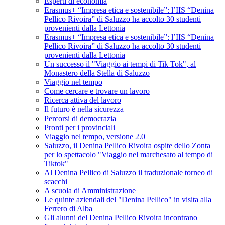
Esperti di economia
Erasmus+ “Impresa etica e sostenibile”: l’IIS “Denina
Pellico Rivoira” di Saluzzo ha accolto 30 studenti
provenienti dalla Lettonia
Erasmus+ “Impresa etica e sostenibile”: l’IIS “Denina
Pellico Rivoira” di Saluzzo ha accolto 30 studenti
provenienti dalla Lettonia
Un successo il "Viaggio ai tempi di Tik Tok", al
Monastero della Stella di Saluzzo
Viaggio nel tempo
Come cercare e trovare un lavoro
Ricerca attiva del lavoro
Il futuro è nella sicurezza
Percorsi di democrazia
Pronti per i provinciali
Viaggio nel tempo, versione 2.0
Saluzzo, il Denina Pellico Rivoira ospite dello Zonta
per lo spettacolo "Viaggio nel marchesato al tempo di
Tiktok"
Al Denina Pellico di Saluzzo il traduzionale torneo di
scacchi
A scuola di Amministrazione
Le quinte aziendali del "Denina Pellico" in visita alla
Ferrero di Alba
Gli alunni del Denina Pellico Rivoira incontrano