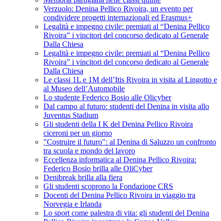
Verzuolo: Denina Pellico Rivoira, un evento per
condividere progetti internazionali ed Erasmus+
Legalità e impegno civile: premiati al “Denina Pellico
Rivoira” i vincitori del concorso dedicato al Generale
Dalla Chiesa
Legalità e impegno civile: premiati al “Denina Pellico
Rivoira” i vincitori del concorso dedicato al Generale
Dalla Chiesa
Le classi 1L e 1M dell’Itis Rivoira in visita al Lingotto e
al Museo dell’Automobile
Lo studente Federico Bosio alle Olicyber
Dal campo al futuro: studenti del Denina in visita allo
Juventus Stadium
Gli studenti della I K del Denina Pellico Rivoira
ciceroni per un giorno
"Costruire il futuro": al Denina di Saluzzo un confronto
tra scuola e mondo del lavoro
Eccellenza informatica al Denina Pellico Rivoira:
Federico Bosio brilla alle OliCyber
Denibreak brilla alla fiera
Gli studenti scoprono la Fondazione CRS
Docenti del Denina Pellico Rivoira in viaggio tra
Norvegia e Irlanda
Lo sport come palestra di vita: gli studenti del Denina