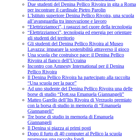
Due studenti del Denina Pellico Rivoira in gita a Roma
per incontrare il cardinale Pietro Parolin
L'Istituto superiore Denina Pellico Rivoira, una scuola
all’avanguardia tra innovazione e lavoro
“Elettrizziamoci”, i ragazzi nel cuore della tecnologia
“Elettrizziamoci”, tecnologia ed energia per orientare
gli studenti del territorio
Gli studenti del Denina Pellico Rivoira al Museo
Lavazza: imparare la sostenibilità attraverso il gioco
Una scuola che costruisce pace: il Denina Pellico
Rivoira al fianco dell’Ucraina
Incontro con Amnesty International per il Denina
Pellico Rivoira
Il Denina Pellico Rivoira ha partecipato alla raccolta
“Una scuola per la pace”
Ad uno studente del Denina Pellico Rivoira una delle
borse di studio “Dott.ssa Emanuela Giannangeli”
Matteo Garello dell’Itis Rivoira di Verzuolo premiato
con la borsa di studio in memoria di “Emanuela
Giannangeli”
Tre borse di studio in memoria di Emanuela
Giannangeli
Il Denina si piazza ai primi posti
Dopo il furto di 40 computer al Pellico la scuola
promuove una raccolta fondi