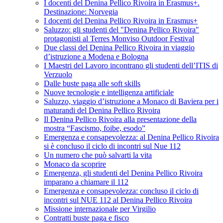
I docenti del Denina Pellico Rivoira in Erasmus+.
Destinazione: Norvegia
I docenti del Denina Pellico Rivoira in Erasmus+
Saluzzo: gli studenti del "Denina Pellico Rivoira"
protagonisti al Terres Monviso Outdoor Festival
Due classi del Denina Pellico Rivoira in viaggio
d’istruzione a Modena e Bologna
I Maestri del Lavoro incontrano gli studenti dell’ITIS di
Verzuolo
Dalle buste paga alle soft skills
Nuove tecnologie e intelligenza artificiale
Saluzzo, viaggio d’istruzione a Monaco di Baviera per i
maturandi del Denina Pellico Rivoira
Il Denina Pellico Rivoira alla presentazione della
mostra “Fascismo, foibe, esodo”
Emergenza e consapevolezza: al Denina Pellico Rivoira
si è concluso il ciclo di incontri sul Nue 112
Un numero che può salvarti la vita
Monaco da scoprire
Emergenza, gli studenti del Denina Pellico Rivoira
imparano a chiamare il 112
Emergenza e consapevolezza: concluso il ciclo di
incontri sul NUE 112 al Denina Pellico Rivoira
Missione internazionale per Virgilio
Contratti buste paga e fisco