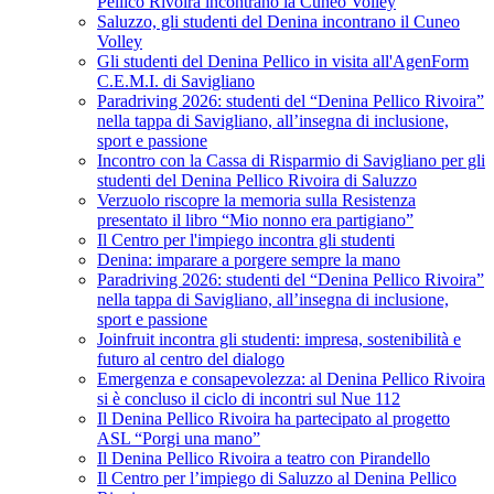
Pellico Rivoira incontrano la Cuneo Volley
Saluzzo, gli studenti del Denina incontrano il Cuneo
Volley
Gli studenti del Denina Pellico in visita all'AgenForm
C.E.M.I. di Savigliano
Paradriving 2026: studenti del “Denina Pellico Rivoira”
nella tappa di Savigliano, all’insegna di inclusione,
sport e passione
Incontro con la Cassa di Risparmio di Savigliano per gli
studenti del Denina Pellico Rivoira di Saluzzo
Verzuolo riscopre la memoria sulla Resistenza
presentato il libro “Mio nonno era partigiano”
Il Centro per l'impiego incontra gli studenti
Denina: imparare a porgere sempre la mano
Paradriving 2026: studenti del “Denina Pellico Rivoira”
nella tappa di Savigliano, all’insegna di inclusione,
sport e passione
Joinfruit incontra gli studenti: impresa, sostenibilità e
futuro al centro del dialogo
Emergenza e consapevolezza: al Denina Pellico Rivoira
si è concluso il ciclo di incontri sul Nue 112
Il Denina Pellico Rivoira ha partecipato al progetto
ASL “Porgi una mano”
Il Denina Pellico Rivoira a teatro con Pirandello
Il Centro per l’impiego di Saluzzo al Denina Pellico