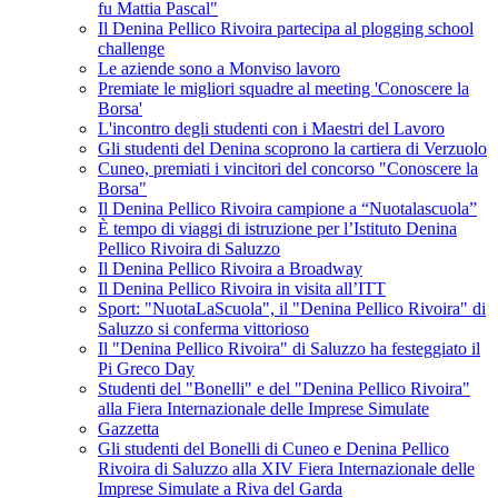
fu Mattia Pascal"
Il Denina Pellico Rivoira partecipa al plogging school
challenge
Le aziende sono a Monviso lavoro
Premiate le migliori squadre al meeting 'Conoscere la
Borsa'
L'incontro degli studenti con i Maestri del Lavoro
Gli studenti del Denina scoprono la cartiera di Verzuolo
Cuneo, premiati i vincitori del concorso "Conoscere la
Borsa"
Il Denina Pellico Rivoira campione a “Nuotalascuola”
È tempo di viaggi di istruzione per l’Istituto Denina
Pellico Rivoira di Saluzzo
Il Denina Pellico Rivoira a Broadway
Il Denina Pellico Rivoira in visita all’ITT
Sport: "NuotaLaScuola", il "Denina Pellico Rivoira" di
Saluzzo si conferma vittorioso
Il "Denina Pellico Rivoira" di Saluzzo ha festeggiato il
Pi Greco Day
Studenti del "Bonelli" e del "Denina Pellico Rivoira"
alla Fiera Internazionale delle Imprese Simulate
Gazzetta
Gli studenti del Bonelli di Cuneo e Denina Pellico
Rivoira di Saluzzo alla XIV Fiera Internazionale delle
Imprese Simulate a Riva del Garda