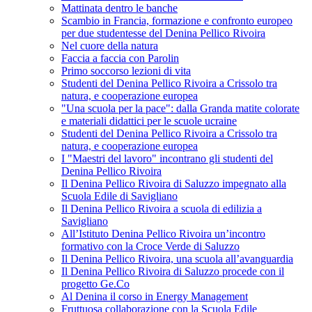
Mattinata dentro le banche
Scambio in Francia, formazione e confronto europeo
per due studentesse del Denina Pellico Rivoira
Nel cuore della natura
Faccia a faccia con Parolin
Primo soccorso lezioni di vita
Studenti del Denina Pellico Rivoira a Crissolo tra
natura, e cooperazione europea
"Una scuola per la pace": dalla Granda matite colorate
e materiali didattici per le scuole ucraine
Studenti del Denina Pellico Rivoira a Crissolo tra
natura, e cooperazione europea
I "Maestri del lavoro" incontrano gli studenti del
Denina Pellico Rivoira
Il Denina Pellico Rivoira di Saluzzo impegnato alla
Scuola Edile di Savigliano
Il Denina Pellico Rivoira a scuola di edilizia a
Savigliano
All’Istituto Denina Pellico Rivoira un’incontro
formativo con la Croce Verde di Saluzzo
Il Denina Pellico Rivoira, una scuola all’avanguardia
Il Denina Pellico Rivoira di Saluzzo procede con il
progetto Ge.Co
Al Denina il corso in Energy Management
Fruttuosa collaborazione con la Scuola Edile