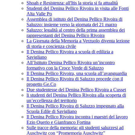
Shoah e Resistenza: all'Itis la storia si fa attualità
Studenti del Denina Pellico Rivoira in visita alle Fonti
Alta Valle Po
Assemblea di istituto del Denina Pellico Rivoira di
Saluzzo: insieme verso la giornata del 21 marzo
Saluzzo: legalità al centro della prima assemblea dei
rappresentanti del Denina Pellico Rivoira
La Giornata della Memoria a Verzuolo diventa lezione
di storia e coscienza civile
Il Denina Pellico Rivoira a scuola di edilizia a
Savigliano
All’Istituto Denina Pellico Rivoira un’incontro
formativo con la Croce Verde di Saluzzo
Il Denina Pellico Rivoira, una scuola all’avanguardia
Il Denina Pellico Rivoira di Saluzzo procede con il
progetto Ge.Co
Due studentesse del Denina Pellico Rivoira a Cusset
li studenti del Denina Pellico Rivoira alla scoperta di
un’eccellenza del territorio
Il Denina Pellico Rivoira di Saluzzo impegnato alla
Scuola Edile di Savigliano
Il Denina Pellico Rivoira incontra i maestri del lavoro
Ezio Querio e Gianfranco Fortina
Sulle tracce della memoria: gli studenti saluzzesi ad
Auschwitz con “Promemoria Auschwitz”