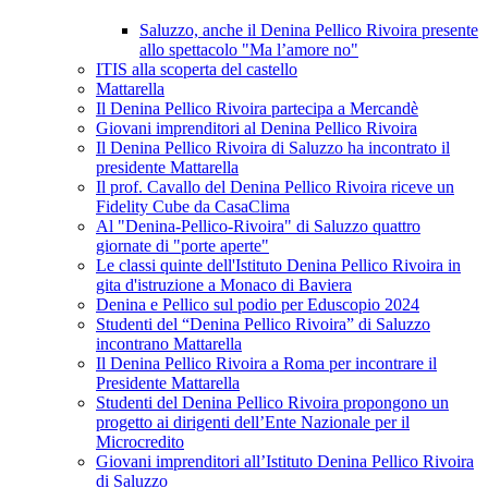
Saluzzo, anche il Denina Pellico Rivoira presente
allo spettacolo "Ma l’amore no"
ITIS alla scoperta del castello
Mattarella
Il Denina Pellico Rivoira partecipa a Mercandè
Giovani imprenditori al Denina Pellico Rivoira
Il Denina Pellico Rivoira di Saluzzo ha incontrato il
presidente Mattarella
Il prof. Cavallo del Denina Pellico Rivoira riceve un
Fidelity Cube da CasaClima
Al "Denina-Pellico-Rivoira" di Saluzzo quattro
giornate di "porte aperte"
Le classi quinte dell'Istituto Denina Pellico Rivoira in
gita d'istruzione a Monaco di Baviera
Denina e Pellico sul podio per Eduscopio 2024
Studenti del “Denina Pellico Rivoira” di Saluzzo
incontrano Mattarella
Il Denina Pellico Rivoira a Roma per incontrare il
Presidente Mattarella
Studenti del Denina Pellico Rivoira propongono un
progetto ai dirigenti dell’Ente Nazionale per il
Microcredito
Giovani imprenditori all’Istituto Denina Pellico Rivoira
di Saluzzo