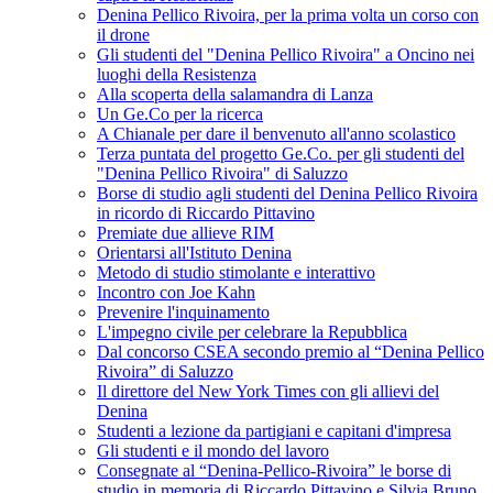
Denina Pellico Rivoira, per la prima volta un corso con
il drone
Gli studenti del "Denina Pellico Rivoira" a Oncino nei
luoghi della Resistenza
Alla scoperta della salamandra di Lanza
Un Ge.Co per la ricerca
A Chianale per dare il benvenuto all'anno scolastico
Terza puntata del progetto Ge.Co. per gli studenti del
"Denina Pellico Rivoira" di Saluzzo
Borse di studio agli studenti del Denina Pellico Rivoira
in ricordo di Riccardo Pittavino
Premiate due allieve RIM
Orientarsi all'Istituto Denina
Metodo di studio stimolante e interattivo
Incontro con Joe Kahn
Prevenire l'inquinamento
L'impegno civile per celebrare la Repubblica
Dal concorso CSEA secondo premio al “Denina Pellico
Rivoira” di Saluzzo
Il direttore del New York Times con gli allievi del
Denina
Studenti a lezione da partigiani e capitani d'impresa
Gli studenti e il mondo del lavoro
Consegnate al “Denina-Pellico-Rivoira” le borse di
studio in memoria di Riccardo Pittavino e Silvia Bruno