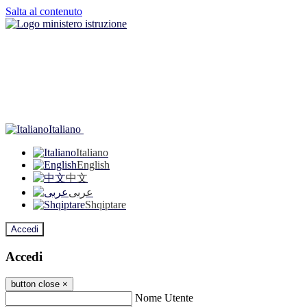
Salta al contenuto
Italiano
Italiano
English
中文
عربى
Shqiptare
Accedi
Accedi
button close
×
Nome Utente