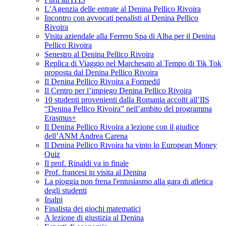
L’Agenzia delle entrate al Denina Pellico Rivoira
Incontro con avvocati penalisti al Denina Pellico
Rivoira
Visita aziendale alla Ferrero Spa di Alba per il Denina
Pellico Rivoira
Senestro al Denina Pellico Rivoira
Replica di Viaggio nel Marchesato al Tempo di Tik Tok
proposta dal Denina Pellico Rivoira
Il Denina Pellico Rivoira a Formedil
Il Centro per l’impiego Denina Pellico Rivoira
10 studenti provenienti dalla Romania accolti all’IIS
“Denina Pellico Rivoira” nell’ambito del programma
Erasmus+
Il Denina Pellico Rivoira a lezione con il giudice
dell’ANM Andrea Carena
Il Denina Pellico Rivoira ha vinto lo European Money
Quiz
Il prof. Rinaldi va in finale
Prof. francesi in visita al Denina
La pioggia non frena l'entusiasmo alla gara di atletica
degli studenti
Inalpi
Finalista dei giochi matematici
A lezione di giustizia al Denina