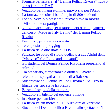
Formare per salvare: al “Denina Pellico Rivoira” nuovo
corso istruttori DAE
Verzuolo partigiana è online: nuovo sito per l'Anpi
La formazione oltre i banchi: più di 800 studenti
L'Anpi Verzuolo presenta il nuovo sito e la mostra
"Mio nonno era partigiano"
Nuovo macchinario per il laboratorio di Falegnameria
del corso “Made in Italy-Legno” del Denina Pellico
Rivoira
Erasmus+, percorso di crescita
Terzo posto nel plogging
La fisica delle due ruote all'ITIS
Saluzzo: tre borse di studio dedicate a due Alpini della
“Monviso” che “sono andati avanti”
Gli studenti del Denina Pellico Rivoira si preparano al
referendum
Tra precariato, cittadinanza e diritti sul lavoro: i
referendum spiegati ai maturandi a Saluzzo
Studentesse del Denina Pellico Rivoira di Saluzzo in
Irlanda per uno stage lavorativo
Borse nel segno della memoria
Verzuolo e il talento del giovane Simone
In azione per l'ambiente
La fisica va “in moto” all’ITIS Rivoira di Verzuolo
Studenti del Denina Pellico Rivoira allo spettacolo "Il