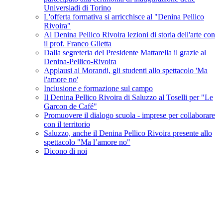
Universiadi di Torino
L'offerta formativa si arricchisce al "Denina Pellico
Rivoira"
Al Denina Pellico Rivoira lezioni di storia dell'arte con
il prof. Franco Giletta
Dalla segreteria del Presidente Mattarella il grazie al
Denina-Pellico-Rivoira
Applausi al Morandi, gli studenti allo spettacolo 'Ma
l'amore no'
Inclusione e formazione sul campo
Il Denina Pellico Rivoira di Saluzzo al Toselli per "Le
Garcon de Café"
Promuovere il dialogo scuola - imprese per collaborare
con il territorio
Saluzzo, anche il Denina Pellico Rivoira presente allo
spettacolo "Ma l’amore no"
Dicono di noi