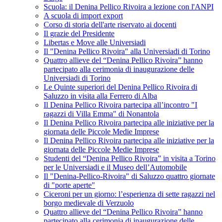
Scuola: il Denina Pellico Rivoira a lezione con l'ANPI
A scuola di import export
Corso di storia dell'arte riservato ai docenti
Il grazie del Presidente
Libertas e Move alle Universiadi
Il "Denina Pellico Rivoira" alla Universiadi di Torino
Quattro allieve del “Denina Pellico Rivoira” hanno
partecipato alla cerimonia di inaugurazione delle
Universiadi di Torino
Le Quinte superiori del Denina Pellico Rivoira di
Saluzzo in visita alla Ferrero di Alba
Il Denina Pellico Rivoira partecipa all’incontro "I
ragazzi di Villa Emma" di Nonantola
Il Denina Pellico Rivoira partecipa alle iniziative per la
giornata delle Piccole Medie Imprese
Il Denina Pellico Rivoira partecipa alle iniziative per la
giornata delle Piccole Medie Imprese
Studenti del “Denina Pellico Rivoira” in visita a Torino
per le Universiadi e il Museo dell’Automobile
Il "Denina-Pellico-Rivoira" di Saluzzo quattro giornate
di "porte aperte"
Ciceroni per un giorno: l’esperienza di sette ragazzi nel
borgo medievale di Verzuolo
Quattro allieve del “Denina Pellico Rivoira” hanno
partecipato alla cerimonia di inaugurazione delle