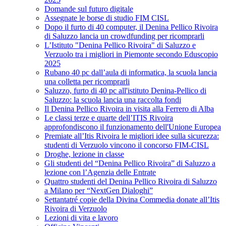
Domande sul futuro digitale
Assegnate le borse di studio FIM CISL
Dopo il furto di 40 computer, il Denina Pellico Rivoira
di Saluzzo lancia un crowdfunding per ricomprarli
L’Istituto "Denina Pellico Rivoira" di Saluzzo e
Verzuolo tra i migliori in Piemonte secondo Eduscopio
2025
Rubano 40 pc dall’aula di informatica, la scuola lancia
una colletta per ricomprarli
Saluzzo, furto di 40 pc all'istituto Denina-Pellico di
Saluzzo: la scuola lancia una raccolta fondi
Il Denina Pellico Rivoira in visita alla Ferrero di Alba
Le classi terze e quarte dell’ITIS Rivoira
approfondiscono il funzionamento dell'Unione Europea
Premiate all’Itis Rivoira le migliori idee sulla sicurezza:
studenti di Verzuolo vincono il concorso FIM-CISL
Droghe, lezione in classe
Gli studenti del “Denina Pellico Rivoira” di Saluzzo a
lezione con l’Agenzia delle Entrate
Quattro studenti del Denina Pellico Rivoira di Saluzzo
a Milano per “NextGen Dialoghi”
Settantatré copie della Divina Commedia donate all’Itis
Rivoira di Verzuolo
Lezioni di vita e lavoro