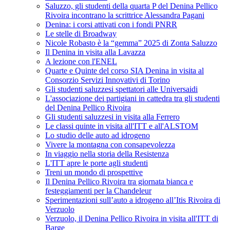
Saluzzo, gli studenti della quarta P del Denina Pellico
Rivoira incontrano la scrittrice Alessandra Pagani
Denina: i corsi attivati con i fondi PNRR
Le stelle di Broadway
Nicole Robasto è la “gemma” 2025 di Zonta Saluzzo
Il Denina in visita alla Lavazza
A lezione con l'ENEL
Quarte e Quinte del corso SIA Denina in visita al
Consorzio Servizi Innovativi di Torino
Gli studenti saluzzesi spettatori alle Universaidi
L'associazione dei partigiani in cattedra tra gli studenti
del Denina Pellico Rivoira
Gli studenti saluzzesi in visita alla Ferrero
Le classi quinte in visita all'ITT e all'ALSTOM
Lo studio delle auto ad idrogeno
Vivere la montagna con consapevolezza
In viaggio nella storia della Resistenza
L'ITT apre le porte agli studenti
Treni un mondo di prospettive
Il Denina Pellico Rivoira tra giornata bianca e
festeggiamenti per la Chandeleur
Sperimentazioni sull’auto a idrogeno all’Itis Rivoira di
Verzuolo
Verzuolo, il Denina Pellico Rivoira in visita all'ITT di
Barge