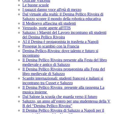
Officine Vincenti
Le buone scuole
I ragazzi danno voce all'età di mezzo
Dal virtuale alla realtà: il Denina Pellico Rivoira di
Saluzzo scopre il mondo della robotica educativa
Il Medioevo affascina gli studenti
Verzuolo, porte aperte all'ITIS
Saluzzo: i Maestri del Lavoro incontrano gli studenti
del Denina Pellico Rivoira
AI il Denina è protagonista in trasferta a Napoli
Prosegue lo scambio con la Francia
Denina-Pellico-Rivoira: dove talento e futuro si
incontrano
Il Denina Pellico Rivoira presente alla Festa del libro
medievale e antico di Saluzzo
Il Denina Pellico Rivoira protagonista alla Festa del
libro medievale di Saluzzo
Scambi internazionali: studenti francesi e italiani si
incontrano tra Cusset e Saluzzo
Il Denina Pellico Rivoira presente alla rassegna La
musica insieme
Dal Salone la scuola che guarda verso il futuro
Saluzzo, un anno all’estero per una studentessa della V
B del “Denina Pellico Rivoira”
Il Denina Pellico Rivoira di Saluzzo a Napoli per il