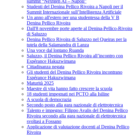
summit “Nextgen AI – Napoli”
Studenti del Denina Pellico Rivoira a Napoli per il
Summit Internazionale sull’Intelligenza Artificiale
Un anno all'estero per una studentessa della V B
Denina Pellico Rivoira
Dall'8 novembre porte aperte al Denina-Pellico-Rivoira
di Saluzzo
Denina Pellico Rivoira di Saluzzo nel Queiras per la
tutela della Salamandra di Lanza
Una voce dal lontano Ruanda
Saluzzo, il Denina Pellico Rivoira all’incontro con
Espérance Hakuzwimana
Cittadinanza negata
Gli studenti del Denina Pellico Rivoira incontrano
Espérance Hakuzwimana
Maturità 2025
Maestre di vita hanno fatto crescere la scuola
18 studenti impegnati nei PCTO alla Isiline
A scuola di democrazia
Secondo posto alla gara nazionale di elettrotecnica
Talento e impegno: Filippo Avalis del Denina Pellico
Rivoira secondo alla gara nazionale di elettrotecnica
svoltasi a Fossano
Applicazione di valutazione docenti al Denina Pellico
Rivoira