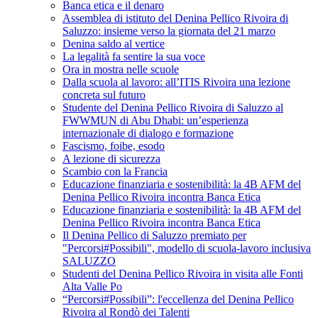
Banca etica e il denaro
Assemblea di istituto del Denina Pellico Rivoira di
Saluzzo: insieme verso la giornata del 21 marzo
Denina saldo al vertice
La legalità fa sentire la sua voce
Ora in mostra nelle scuole
Dalla scuola al lavoro: all’ITIS Rivoira una lezione
concreta sul futuro
Studente del Denina Pellico Rivoira di Saluzzo al
FWWMUN di Abu Dhabi: un’esperienza
internazionale di dialogo e formazione
Fascismo, foibe, esodo
A lezione di sicurezza
Scambio con la Francia
Educazione finanziaria e sostenibilità: la 4B AFM del
Denina Pellico Rivoira incontra Banca Etica
Educazione finanziaria e sostenibilità: la 4B AFM del
Denina Pellico Rivoira incontra Banca Etica
Il Denina Pellico di Saluzzo premiato per
"Percorsi#Possibili", modello di scuola-lavoro inclusiva
SALUZZO
Studenti del Denina Pellico Rivoira in visita alle Fonti
Alta Valle Po
“Percorsi#Possibili”: l'eccellenza del Denina Pellico
Rivoira al Rondò dei Talenti