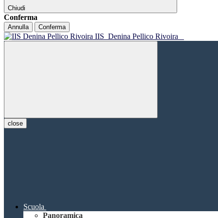
Chiudi
Conferma
Annulla
Conferma
IIS
Denina Pellico Rivoira
close
Scuola
Panoramica