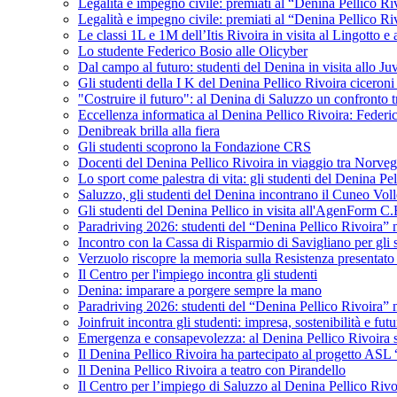
Legalità e impegno civile: premiati al “Denina Pellico Ri
Legalità e impegno civile: premiati al “Denina Pellico Ri
Le classi 1L e 1M dell’Itis Rivoira in visita al Lingotto 
Lo studente Federico Bosio alle Olicyber
Dal campo al futuro: studenti del Denina in visita allo J
Gli studenti della I K del Denina Pellico Rivoira ciceroni
"Costruire il futuro": al Denina di Saluzzo un confronto 
Eccellenza informatica al Denina Pellico Rivoira: Federic
Denibreak brilla alla fiera
Gli studenti scoprono la Fondazione CRS
Docenti del Denina Pellico Rivoira in viaggio tra Norveg
Lo sport come palestra di vita: gli studenti del Denina P
Saluzzo, gli studenti del Denina incontrano il Cuneo Vol
Gli studenti del Denina Pellico in visita all'AgenForm C.
Paradriving 2026: studenti del “Denina Pellico Rivoira” ne
Incontro con la Cassa di Risparmio di Savigliano per gli 
Verzuolo riscopre la memoria sulla Resistenza presentato 
Il Centro per l'impiego incontra gli studenti
Denina: imparare a porgere sempre la mano
Paradriving 2026: studenti del “Denina Pellico Rivoira” ne
Joinfruit incontra gli studenti: impresa, sostenibilità e fut
Emergenza e consapevolezza: al Denina Pellico Rivoira si 
Il Denina Pellico Rivoira ha partecipato al progetto AS
Il Denina Pellico Rivoira a teatro con Pirandello
Il Centro per l’impiego di Saluzzo al Denina Pellico Rivo