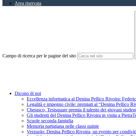
Area riservata
Campo di ricerca per le pagine del sito
Dicono di noi
Eccellenza informatica al Denina Pellico Rivoira: Federic
Legalità e impegno civile: premiati al “Denina Pellico Ri
Cherasco, Tesisquare premia il talento dei giovani student
Gli studenti del Denina Pellico Rivoira in visita a Pietr
Scuole seconda famiglia
Memoria partigiana nelle classi quinte
Verzuolo: Denina Pellico Rivoira, un evento per condivid