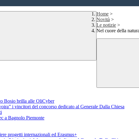
Home
>
Novità
>
Le notizie
>
Nel cuore della natur
o Bosio brilla alle OliCyber
voira” i vincitori del concorso dedicato al Generale Dalla Chiesa
i
aTec a Bagnolo Piemonte
ere progetti internazionali ed Erasmus+