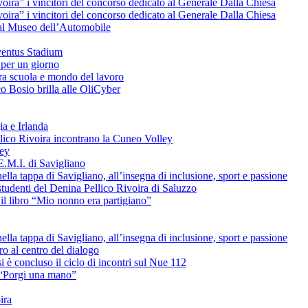
voira” i vincitori del concorso dedicato al Generale Dalla Chiesa
voira” i vincitori del concorso dedicato al Generale Dalla Chiesa
e al Museo dell’Automobile
uventus Stadium
 per un giorno
tra scuola e mondo del lavoro
o Bosio brilla alle OliCyber
ia e Irlanda
ellico Rivoira incontrano la Cuneo Volley
ley
E.M.I. di Savigliano
lla tappa di Savigliano, all’insegna di inclusione, sport e passione
studenti del Denina Pellico Rivoira di Saluzzo
il libro “Mio nonno era partigiano”
lla tappa di Savigliano, all’insegna di inclusione, sport e passione
uro al centro del dialogo
è concluso il ciclo di incontri sul Nue 112
L “Porgi una mano”
ira