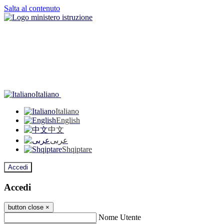
Salta al contenuto
Italiano
Italiano
English
中文
عربى
Shqiptare
Accedi
Accedi
button close
×
Nome Utente