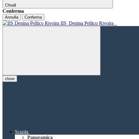
Chiudi
Conferma
Annulla
Conferma
IIS
Denina Pellico Rivoira
close
Scuola
Panoramica