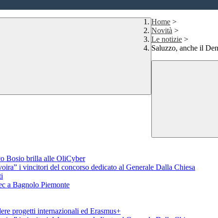
Home
>
Novità
>
Le notizie
>
Saluzzo, anche il Den
o Bosio brilla alle OliCyber
voira” i vincitori del concorso dedicato al Generale Dalla Chiesa
i
aTec a Bagnolo Piemonte
ere progetti internazionali ed Erasmus+