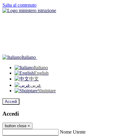
Salta al contenuto
Italiano
Italiano
English
中文
عربى
Shqiptare
Accedi
Accedi
button close
×
Nome Utente