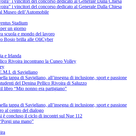
voira” i vincitori del concorso dedicato al Generale Dalla Chiesa
voira” i vincitori del concorso dedicato al Generale Dalla Chiesa
e al Museo dell’Automobile
uventus Stadium
 per un giorno
tra scuola e mondo del lavoro
o Bosio brilla alle OliCyber
ia e Irlanda
ellico Rivoira incontrano la Cuneo Volley
ley
E.M.I. di Savigliano
lla tappa di Savigliano, all’insegna di inclusione, sport e passione
studenti del Denina Pellico Rivoira di Saluzzo
il libro “Mio nonno era partigiano”
lla tappa di Savigliano, all’insegna di inclusione, sport e passione
uro al centro del dialogo
è concluso il ciclo di incontri sul Nue 112
L “Porgi una mano”
ira