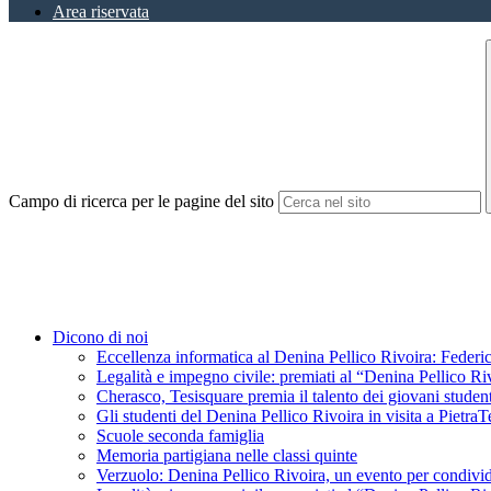
Area riservata
Campo di ricerca per le pagine del sito
Dicono di noi
Eccellenza informatica al Denina Pellico Rivoira: Federic
Legalità e impegno civile: premiati al “Denina Pellico Ri
Cherasco, Tesisquare premia il talento dei giovani student
Gli studenti del Denina Pellico Rivoira in visita a Pietr
Scuole seconda famiglia
Memoria partigiana nelle classi quinte
Verzuolo: Denina Pellico Rivoira, un evento per condivid