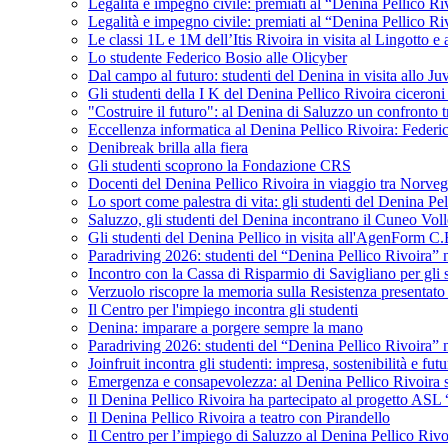
Legalità e impegno civile: premiati al “Denina Pellico Ri
Legalità e impegno civile: premiati al “Denina Pellico Ri
Le classi 1L e 1M dell’Itis Rivoira in visita al Lingotto 
Lo studente Federico Bosio alle Olicyber
Dal campo al futuro: studenti del Denina in visita allo J
Gli studenti della I K del Denina Pellico Rivoira ciceroni
"Costruire il futuro": al Denina di Saluzzo un confronto 
Eccellenza informatica al Denina Pellico Rivoira: Federic
Denibreak brilla alla fiera
Gli studenti scoprono la Fondazione CRS
Docenti del Denina Pellico Rivoira in viaggio tra Norveg
Lo sport come palestra di vita: gli studenti del Denina P
Saluzzo, gli studenti del Denina incontrano il Cuneo Vol
Gli studenti del Denina Pellico in visita all'AgenForm C.
Paradriving 2026: studenti del “Denina Pellico Rivoira” ne
Incontro con la Cassa di Risparmio di Savigliano per gli 
Verzuolo riscopre la memoria sulla Resistenza presentato 
Il Centro per l'impiego incontra gli studenti
Denina: imparare a porgere sempre la mano
Paradriving 2026: studenti del “Denina Pellico Rivoira” ne
Joinfruit incontra gli studenti: impresa, sostenibilità e fut
Emergenza e consapevolezza: al Denina Pellico Rivoira si 
Il Denina Pellico Rivoira ha partecipato al progetto AS
Il Denina Pellico Rivoira a teatro con Pirandello
Il Centro per l’impiego di Saluzzo al Denina Pellico Rivo