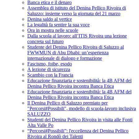
Banca etica e il denaro
Assemblea di istituto del Denina Pellico Rivoira di
Saluzzo: insieme verso la giornata del 21 marzo
Denina saldo al vertice
La legalità fa sentire la sua voce
Ora in mostra nelle scuole
Dalla scuola al lavoro: all’ITIS Rivoira una lezione
concreta sul futuro
Studente del Denina Pellico Rivoira di Saluzzo al
FWWMUN di Abu Dhabi: un’esperienza
internazionale di dialogo e formazione
Fascismo, foibe, esodo
A lezione di sicurezza
Scambio con la Francia
Educazione finanziaria e sostenibilità: la 4B AFM del
Denina Pellico Rivoira incontra Banca Etica
Educazione finanziaria e sostenibilità: la 4B AFM del
Denina Pellico Rivoira incontra Banca Etica
Il Denina Pellico di Saluzzo premiato per
"Percorsi#Possibili", modello di scuola-lavoro inclusiva
SALUZZO
Studenti del Denina Pellico Rivoira in visita alle Fonti
Alta Valle Po
“Percorsi#Possibili”: l'eccellenza del Denina Pellico
Rivoira al Rondò dei Talenti