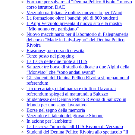
Formare per salvare: al “Denina Pellico Rivoira” nuovo
corso istruttori DAE
Verzuolo partigiana è online: nuovo sito per l'Anpi
La formazione oltre i banchi: più di 800 studenti
L'Anpi Verzuolo presenta il nuovo sito e la mostra
"Mio nonno era partigiano"
Nuovo macchinario per il laboratorio di Falegnameria
del corso “Made in Italy-Legno” del Denina Pellico
Rivoira
Erasmus+, percorso di crescita
Terzo posto nel plogging
La fisica delle due ruote all'ITIS
Saluzzo: tre borse di studio dedicate a due Alpini della
“Monviso” che “sono andati avanti”
Gli studenti del Denina Pellico Rivoira si preparano al
referendum
Tra precariato, cittadinanza e diritti sul lavoro: i
referendum spiegati ai maturandi a Saluzzo
Studentesse del Denina Pellico Rivoira di Saluzzo in
Irlanda per uno stage lavorativo
Borse nel segno della memoria
Verzuolo e il talento del giovane Simone
In azione per l'ambiente
La fisica va “in moto” all’ITIS Rivoira di Verzuolo
Studenti del Denina Pellico Rivoira allo spettacolo "Il