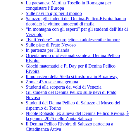
La paesanese Martina Tosello in Romagna per
conquistare l’Europa
Sulle navi in giro per il mondo
Saluzzo, gli studenti del Denina-Pellico-Rivoira hanno
ricordato le vittime innocenti di mafia
“In montagna con gli esperti” per gli studenti dell’Itis di
Verzuolo
“Fatti Vedere”, un progetto su adolescenti e tumore
Sulle piste di Prato Nevoso
In partenza per l'Irlanda
Orientamento professionalizzante al Denina Pellico
Rivoira
Giochi matematici e Pi Day per il Denina Pellico
Rivoira
Il monastero della Stella si trasforma in Broadway
Zonta: 43 rose e una gemma
Studenti alla scoperta dei volti di Venezia
Gli studenti del Denina Pellico sulle nevi di Prato
Nevoso
Studenti del Denna Pellico di Saluzzo al Museo del
risparmio di Torino
Nicole Robasto, ex allieva del Denina Pellico Rivoira, è
la gemma 2025 dello Zonta Saluzzo
Il Denina Pellico Rivoira di Saluzzo partecipa a
Cittadinanza Attiva