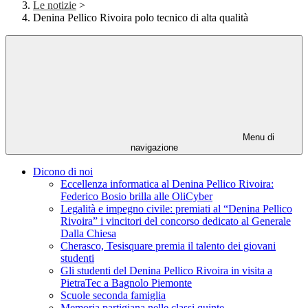
Le notizie
>
Denina Pellico Rivoira polo tecnico di alta qualità
Menu di
navigazione
Dicono di noi
Eccellenza informatica al Denina Pellico Rivoira:
Federico Bosio brilla alle OliCyber
Legalità e impegno civile: premiati al “Denina Pellico
Rivoira” i vincitori del concorso dedicato al Generale
Dalla Chiesa
Cherasco, Tesisquare premia il talento dei giovani
studenti
Gli studenti del Denina Pellico Rivoira in visita a
PietraTec a Bagnolo Piemonte
Scuole seconda famiglia
Memoria partigiana nelle classi quinte