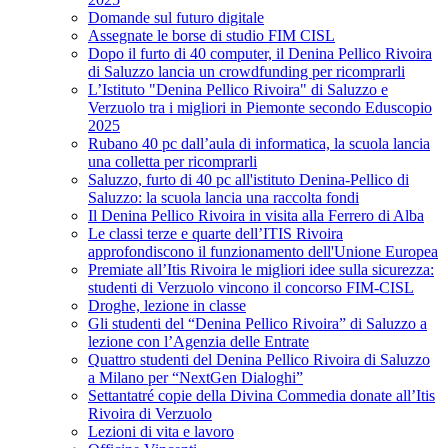
Domande sul futuro digitale
Assegnate le borse di studio FIM CISL
Dopo il furto di 40 computer, il Denina Pellico Rivoira
di Saluzzo lancia un crowdfunding per ricomprarli
L’Istituto "Denina Pellico Rivoira" di Saluzzo e
Verzuolo tra i migliori in Piemonte secondo Eduscopio
2025
Rubano 40 pc dall’aula di informatica, la scuola lancia
una colletta per ricomprarli
Saluzzo, furto di 40 pc all'istituto Denina-Pellico di
Saluzzo: la scuola lancia una raccolta fondi
Il Denina Pellico Rivoira in visita alla Ferrero di Alba
Le classi terze e quarte dell’ITIS Rivoira
approfondiscono il funzionamento dell'Unione Europea
Premiate all’Itis Rivoira le migliori idee sulla sicurezza:
studenti di Verzuolo vincono il concorso FIM-CISL
Droghe, lezione in classe
Gli studenti del “Denina Pellico Rivoira” di Saluzzo a
lezione con l’Agenzia delle Entrate
Quattro studenti del Denina Pellico Rivoira di Saluzzo
a Milano per “NextGen Dialoghi”
Settantatré copie della Divina Commedia donate all’Itis
Rivoira di Verzuolo
Lezioni di vita e lavoro