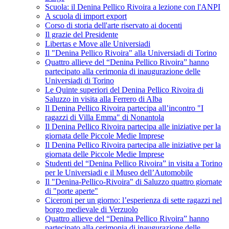
Scuola: il Denina Pellico Rivoira a lezione con l'ANPI
A scuola di import export
Corso di storia dell'arte riservato ai docenti
Il grazie del Presidente
Libertas e Move alle Universiadi
Il "Denina Pellico Rivoira" alla Universiadi di Torino
Quattro allieve del “Denina Pellico Rivoira” hanno
partecipato alla cerimonia di inaugurazione delle
Universiadi di Torino
Le Quinte superiori del Denina Pellico Rivoira di
Saluzzo in visita alla Ferrero di Alba
Il Denina Pellico Rivoira partecipa all’incontro "I
ragazzi di Villa Emma" di Nonantola
Il Denina Pellico Rivoira partecipa alle iniziative per la
giornata delle Piccole Medie Imprese
Il Denina Pellico Rivoira partecipa alle iniziative per la
giornata delle Piccole Medie Imprese
Studenti del “Denina Pellico Rivoira” in visita a Torino
per le Universiadi e il Museo dell’Automobile
Il "Denina-Pellico-Rivoira" di Saluzzo quattro giornate
di "porte aperte"
Ciceroni per un giorno: l’esperienza di sette ragazzi nel
borgo medievale di Verzuolo
Quattro allieve del “Denina Pellico Rivoira” hanno
partecipato alla cerimonia di inaugurazione delle