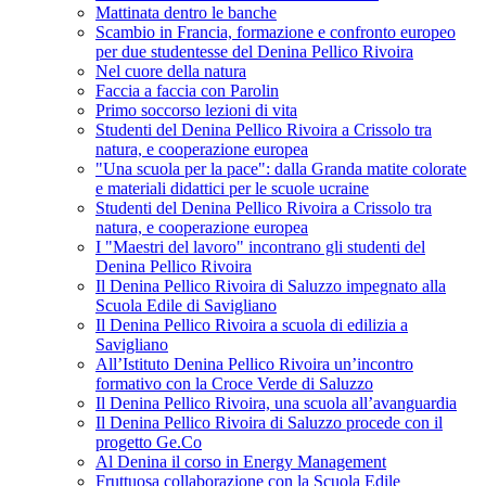
Mattinata dentro le banche
Scambio in Francia, formazione e confronto europeo
per due studentesse del Denina Pellico Rivoira
Nel cuore della natura
Faccia a faccia con Parolin
Primo soccorso lezioni di vita
Studenti del Denina Pellico Rivoira a Crissolo tra
natura, e cooperazione europea
"Una scuola per la pace": dalla Granda matite colorate
e materiali didattici per le scuole ucraine
Studenti del Denina Pellico Rivoira a Crissolo tra
natura, e cooperazione europea
I "Maestri del lavoro" incontrano gli studenti del
Denina Pellico Rivoira
Il Denina Pellico Rivoira di Saluzzo impegnato alla
Scuola Edile di Savigliano
Il Denina Pellico Rivoira a scuola di edilizia a
Savigliano
All’Istituto Denina Pellico Rivoira un’incontro
formativo con la Croce Verde di Saluzzo
Il Denina Pellico Rivoira, una scuola all’avanguardia
Il Denina Pellico Rivoira di Saluzzo procede con il
progetto Ge.Co
Al Denina il corso in Energy Management
Fruttuosa collaborazione con la Scuola Edile