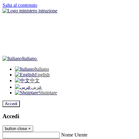
Salta al contenuto
Italiano
Italiano
English
中文
عربى
Shqiptare
Accedi
Accedi
button close
×
Nome Utente