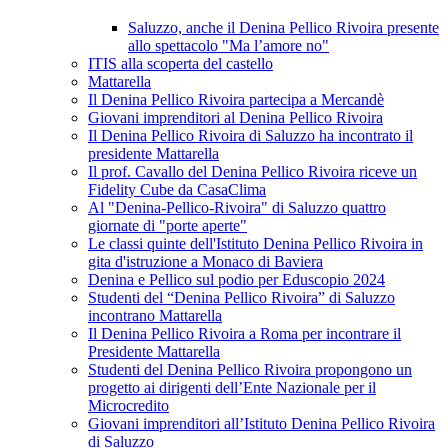
Saluzzo, anche il Denina Pellico Rivoira presente
allo spettacolo "Ma l’amore no"
ITIS alla scoperta del castello
Mattarella
Il Denina Pellico Rivoira partecipa a Mercandè
Giovani imprenditori al Denina Pellico Rivoira
Il Denina Pellico Rivoira di Saluzzo ha incontrato il
presidente Mattarella
Il prof. Cavallo del Denina Pellico Rivoira riceve un
Fidelity Cube da CasaClima
Al "Denina-Pellico-Rivoira" di Saluzzo quattro
giornate di "porte aperte"
Le classi quinte dell'Istituto Denina Pellico Rivoira in
gita d'istruzione a Monaco di Baviera
Denina e Pellico sul podio per Eduscopio 2024
Studenti del “Denina Pellico Rivoira” di Saluzzo
incontrano Mattarella
Il Denina Pellico Rivoira a Roma per incontrare il
Presidente Mattarella
Studenti del Denina Pellico Rivoira propongono un
progetto ai dirigenti dell’Ente Nazionale per il
Microcredito
Giovani imprenditori all’Istituto Denina Pellico Rivoira
di Saluzzo