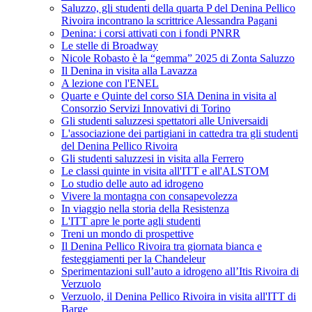
Saluzzo, gli studenti della quarta P del Denina Pellico
Rivoira incontrano la scrittrice Alessandra Pagani
Denina: i corsi attivati con i fondi PNRR
Le stelle di Broadway
Nicole Robasto è la “gemma” 2025 di Zonta Saluzzo
Il Denina in visita alla Lavazza
A lezione con l'ENEL
Quarte e Quinte del corso SIA Denina in visita al
Consorzio Servizi Innovativi di Torino
Gli studenti saluzzesi spettatori alle Universaidi
L'associazione dei partigiani in cattedra tra gli studenti
del Denina Pellico Rivoira
Gli studenti saluzzesi in visita alla Ferrero
Le classi quinte in visita all'ITT e all'ALSTOM
Lo studio delle auto ad idrogeno
Vivere la montagna con consapevolezza
In viaggio nella storia della Resistenza
L'ITT apre le porte agli studenti
Treni un mondo di prospettive
Il Denina Pellico Rivoira tra giornata bianca e
festeggiamenti per la Chandeleur
Sperimentazioni sull’auto a idrogeno all’Itis Rivoira di
Verzuolo
Verzuolo, il Denina Pellico Rivoira in visita all'ITT di
Barge