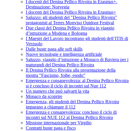
I docenti del Denina Pellico Rivoira in Erasmus+.
Destinazione: Norvegia
I docenti del Denina Pellico Rivoira in Erasmus+
Saluzzo: gli studenti del "Denina Pellico Rivoira"
protagonisti al Terres Monviso Outdoor Festival
Due classi del Denina Pellico Rivoira in viaggio
d’istruzione a Modena e Bologna
I Maestri del Lavoro incontrano gli studenti dell’ITIS di
Verzuolo
Dalle buste paga alle soft skills
Nuove tecnologie e intelligenza artificiale
Saluzzo, viaggio d’istruzione a Monaco di Baviera per i
maturandi del Denina Pellico Rivoira
Il Denina Pellico Rivoira alla presentazione della
mostra “Fascismo, foibe, esodo”
Emergenza e consapevolezza: al Denina Pellico Rivoira
si è concluso il ciclo di incontri sul Nue 112
Un numero che può salvarti la vita
Monaco da scoprire
Emergenza, gli studenti del Denina Pellico Rivoira
imparano a chiamare il 112
Emergenza e consapevolezza: concluso il ciclo di
incontri sul NUE 112 al Denina Pellico Rivoira
Missione internazionale per Virgilio
Contratti buste paga e fisco