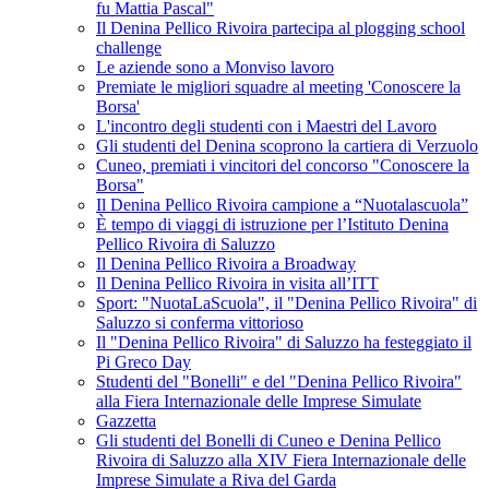
fu Mattia Pascal"
Il Denina Pellico Rivoira partecipa al plogging school
challenge
Le aziende sono a Monviso lavoro
Premiate le migliori squadre al meeting 'Conoscere la
Borsa'
L'incontro degli studenti con i Maestri del Lavoro
Gli studenti del Denina scoprono la cartiera di Verzuolo
Cuneo, premiati i vincitori del concorso "Conoscere la
Borsa"
Il Denina Pellico Rivoira campione a “Nuotalascuola”
È tempo di viaggi di istruzione per l’Istituto Denina
Pellico Rivoira di Saluzzo
Il Denina Pellico Rivoira a Broadway
Il Denina Pellico Rivoira in visita all’ITT
Sport: "NuotaLaScuola", il "Denina Pellico Rivoira" di
Saluzzo si conferma vittorioso
Il "Denina Pellico Rivoira" di Saluzzo ha festeggiato il
Pi Greco Day
Studenti del "Bonelli" e del "Denina Pellico Rivoira"
alla Fiera Internazionale delle Imprese Simulate
Gazzetta
Gli studenti del Bonelli di Cuneo e Denina Pellico
Rivoira di Saluzzo alla XIV Fiera Internazionale delle
Imprese Simulate a Riva del Garda