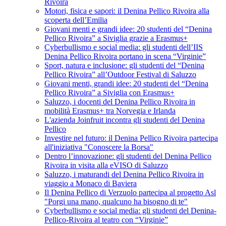
Rivoira
Motori, fisica e sapori: il Denina Pellico Rivoira alla
scoperta dell’Emilia
Giovani menti e grandi idee: 20 studenti del “Denina
Pellico Rivoira” a Siviglia grazie a Erasmus+
Cyberbullismo e social media: gli studenti dell’IIS
Denina Pellico Rivoira portano in scena “Virginie”
Sport, natura e inclusione: gli studenti del “Denina
Pellico Rivoira” all’Outdoor Festival di Saluzzo
Giovani menti, grandi idee: 20 studenti del “Denina
Pellico Rivoira” a Siviglia con Erasmus+
Saluzzo, i docenti del Denina Pellico Rivoira in
mobilità Erasmus+ tra Norvegia e Irlanda
L'azienda Joinfruit incontra gli studenti del Denina
Pellico
Investire nel futuro: il Denina Pellico Rivoira partecipa
all'iniziativa "Conoscere la Borsa"
Dentro l’innovazione: gli studenti del Denina Pellico
Rivoira in visita alla eVISO di Saluzzo
Saluzzo, i maturandi del Denina Pellico Rivoira in
viaggio a Monaco di Baviera
Il Denina Pellico di Verzuolo partecipa al progetto Asl
"Porgi una mano, qualcuno ha bisogno di te"
Cyberbullismo e social media: gli studenti del Denina-
Pellico-Rivoira al teatro con “Virginie”