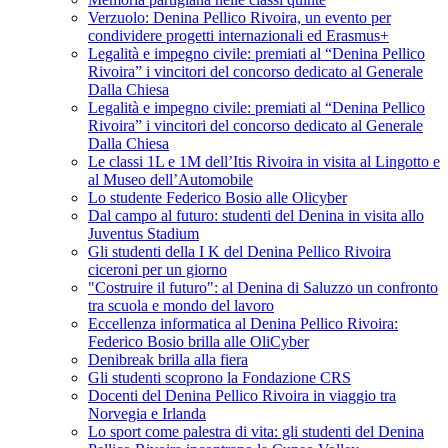
Verzuolo: Denina Pellico Rivoira, un evento per
condividere progetti internazionali ed Erasmus+
Legalità e impegno civile: premiati al “Denina Pellico
Rivoira” i vincitori del concorso dedicato al Generale
Dalla Chiesa
Legalità e impegno civile: premiati al “Denina Pellico
Rivoira” i vincitori del concorso dedicato al Generale
Dalla Chiesa
Le classi 1L e 1M dell’Itis Rivoira in visita al Lingotto e
al Museo dell’Automobile
Lo studente Federico Bosio alle Olicyber
Dal campo al futuro: studenti del Denina in visita allo
Juventus Stadium
Gli studenti della I K del Denina Pellico Rivoira
ciceroni per un giorno
"Costruire il futuro": al Denina di Saluzzo un confronto
tra scuola e mondo del lavoro
Eccellenza informatica al Denina Pellico Rivoira:
Federico Bosio brilla alle OliCyber
Denibreak brilla alla fiera
Gli studenti scoprono la Fondazione CRS
Docenti del Denina Pellico Rivoira in viaggio tra
Norvegia e Irlanda
Lo sport come palestra di vita: gli studenti del Denina