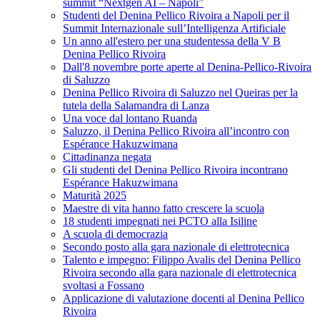
summit “Nextgen AI – Napoli”
Studenti del Denina Pellico Rivoira a Napoli per il
Summit Internazionale sull’Intelligenza Artificiale
Un anno all'estero per una studentessa della V B
Denina Pellico Rivoira
Dall'8 novembre porte aperte al Denina-Pellico-Rivoira
di Saluzzo
Denina Pellico Rivoira di Saluzzo nel Queiras per la
tutela della Salamandra di Lanza
Una voce dal lontano Ruanda
Saluzzo, il Denina Pellico Rivoira all’incontro con
Espérance Hakuzwimana
Cittadinanza negata
Gli studenti del Denina Pellico Rivoira incontrano
Espérance Hakuzwimana
Maturità 2025
Maestre di vita hanno fatto crescere la scuola
18 studenti impegnati nei PCTO alla Isiline
A scuola di democrazia
Secondo posto alla gara nazionale di elettrotecnica
Talento e impegno: Filippo Avalis del Denina Pellico
Rivoira secondo alla gara nazionale di elettrotecnica
svoltasi a Fossano
Applicazione di valutazione docenti al Denina Pellico
Rivoira