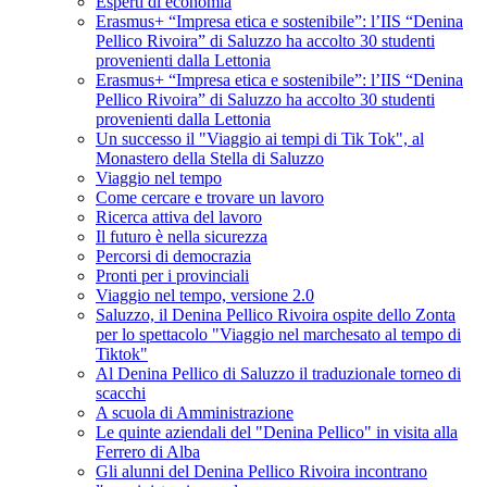
Esperti di economia
Erasmus+ “Impresa etica e sostenibile”: l’IIS “Denina
Pellico Rivoira” di Saluzzo ha accolto 30 studenti
provenienti dalla Lettonia
Erasmus+ “Impresa etica e sostenibile”: l’IIS “Denina
Pellico Rivoira” di Saluzzo ha accolto 30 studenti
provenienti dalla Lettonia
Un successo il "Viaggio ai tempi di Tik Tok", al
Monastero della Stella di Saluzzo
Viaggio nel tempo
Come cercare e trovare un lavoro
Ricerca attiva del lavoro
Il futuro è nella sicurezza
Percorsi di democrazia
Pronti per i provinciali
Viaggio nel tempo, versione 2.0
Saluzzo, il Denina Pellico Rivoira ospite dello Zonta
per lo spettacolo "Viaggio nel marchesato al tempo di
Tiktok"
Al Denina Pellico di Saluzzo il traduzionale torneo di
scacchi
A scuola di Amministrazione
Le quinte aziendali del "Denina Pellico" in visita alla
Ferrero di Alba
Gli alunni del Denina Pellico Rivoira incontrano