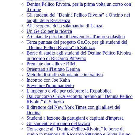
Denina Pellico Rivoira, per la prima volta un corso con
il drone
Gli studenti del "Denina Pellico Rivoira" a Oncino nei
luoghi della Resistenza
Alla scoperta della salamandra di Lanza
Un Ge.Co per la ricerca
A Chianale per dare il benvenuto all'anno scolastico
Terza puntata del progetto Ge.Co. per gli studenti del
"Denina Pellico Rivoira" di Saluzzo
Borse di studio agli studenti del Denina Pellico Rivoira
in ricordo di Riccardo Pittavino
Premiate due allieve RIM
Orientarsi all'Istituto Denina
Metodo di studio stimolante e interattivo
Incontro con Joe Kahn
Prevenire l'inquinamento
L'impegno civile per celebrare la Repubblica
Dal concorso CSEA secondo premio al “Denina Pellico
Rivoira” di Saluzzo
Il direttore del New York Times con gli allievi del
Denina
Studenti a lezione da partigiani e capitani d'impresa
Gli studenti e il mondo del lavoro
Consegnate al “Denina-Pellico-Rivoira” le borse di
studio in memoria di Riccardo Pittavino e Silvia Bruno