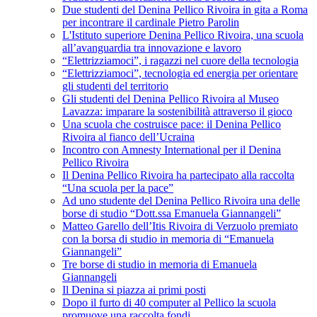
Due studenti del Denina Pellico Rivoira in gita a Roma
per incontrare il cardinale Pietro Parolin
L'Istituto superiore Denina Pellico Rivoira, una scuola
all’avanguardia tra innovazione e lavoro
“Elettrizziamoci”, i ragazzi nel cuore della tecnologia
“Elettrizziamoci”, tecnologia ed energia per orientare
gli studenti del territorio
Gli studenti del Denina Pellico Rivoira al Museo
Lavazza: imparare la sostenibilità attraverso il gioco
Una scuola che costruisce pace: il Denina Pellico
Rivoira al fianco dell’Ucraina
Incontro con Amnesty International per il Denina
Pellico Rivoira
Il Denina Pellico Rivoira ha partecipato alla raccolta
“Una scuola per la pace”
Ad uno studente del Denina Pellico Rivoira una delle
borse di studio “Dott.ssa Emanuela Giannangeli”
Matteo Garello dell’Itis Rivoira di Verzuolo premiato
con la borsa di studio in memoria di “Emanuela
Giannangeli”
Tre borse di studio in memoria di Emanuela
Giannangeli
Il Denina si piazza ai primi posti
Dopo il furto di 40 computer al Pellico la scuola
promuove una raccolta fondi