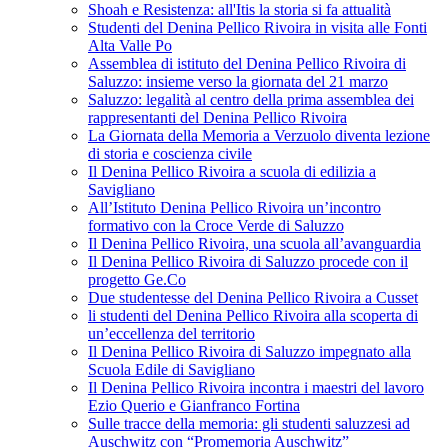
Shoah e Resistenza: all'Itis la storia si fa attualità
Studenti del Denina Pellico Rivoira in visita alle Fonti
Alta Valle Po
Assemblea di istituto del Denina Pellico Rivoira di
Saluzzo: insieme verso la giornata del 21 marzo
Saluzzo: legalità al centro della prima assemblea dei
rappresentanti del Denina Pellico Rivoira
La Giornata della Memoria a Verzuolo diventa lezione
di storia e coscienza civile
Il Denina Pellico Rivoira a scuola di edilizia a
Savigliano
All’Istituto Denina Pellico Rivoira un’incontro
formativo con la Croce Verde di Saluzzo
Il Denina Pellico Rivoira, una scuola all’avanguardia
Il Denina Pellico Rivoira di Saluzzo procede con il
progetto Ge.Co
Due studentesse del Denina Pellico Rivoira a Cusset
li studenti del Denina Pellico Rivoira alla scoperta di
un’eccellenza del territorio
Il Denina Pellico Rivoira di Saluzzo impegnato alla
Scuola Edile di Savigliano
Il Denina Pellico Rivoira incontra i maestri del lavoro
Ezio Querio e Gianfranco Fortina
Sulle tracce della memoria: gli studenti saluzzesi ad
Auschwitz con “Promemoria Auschwitz”