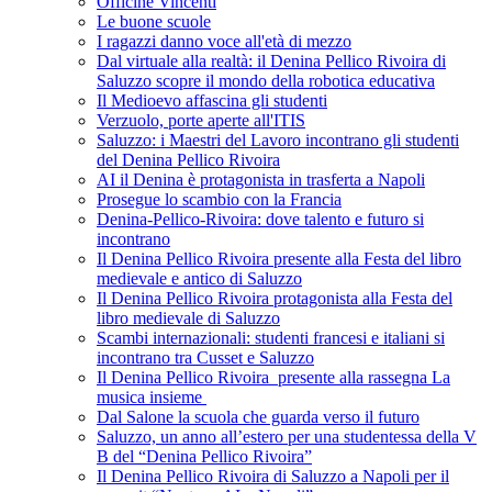
Officine Vincenti
Le buone scuole
I ragazzi danno voce all'età di mezzo
Dal virtuale alla realtà: il Denina Pellico Rivoira di
Saluzzo scopre il mondo della robotica educativa
Il Medioevo affascina gli studenti
Verzuolo, porte aperte all'ITIS
Saluzzo: i Maestri del Lavoro incontrano gli studenti
del Denina Pellico Rivoira
AI il Denina è protagonista in trasferta a Napoli
Prosegue lo scambio con la Francia
Denina-Pellico-Rivoira: dove talento e futuro si
incontrano
Il Denina Pellico Rivoira presente alla Festa del libro
medievale e antico di Saluzzo
Il Denina Pellico Rivoira protagonista alla Festa del
libro medievale di Saluzzo
Scambi internazionali: studenti francesi e italiani si
incontrano tra Cusset e Saluzzo
Il Denina Pellico Rivoira presente alla rassegna La
musica insieme
Dal Salone la scuola che guarda verso il futuro
Saluzzo, un anno all’estero per una studentessa della V
B del “Denina Pellico Rivoira”
Il Denina Pellico Rivoira di Saluzzo a Napoli per il