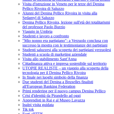
Visita d'istruzione in Veneto per le terze del Denina
Pellico Rivoira di Saluzzo
Alunni del Denina Pellico Rivoira in visita alla
Sedamyl di Saluzzo
Denina Pellico Rivoira, lezione sull'età dei totalitarismi
del professor Paolo Burzio
Viaggio in Umbria
Studenti e lavoro a confronto
"Mio nonno era partigiano": a Verzuolo conclusa con
successo la mostra con le testimonianze dei partigiani
Studenti saluzzesi alla scoperta dei partigiani verzuolesi
Studenti a scuola di marketing aziendale
Visita allo stabilimento Sant'Anna
Cittadinanza attiva e impresa sostenibile sul territorio
UTOPIE REALISTE – un viaggio alla scoperta della
tecnologia per il Denina Pellico Rivoira
In finale nei luoghi simbolo della finanza
Due studenti del Denina a Bruxelles finalisti
all'European Banking Federation
Primi rendering per il nuovo campus Denina Pellico
Crisi d'identità da Pirandello ad oggi
Apprendisti in Rai e al Museo Lavazza
Inalpi visita guidata
Tik tok
Furti all'ITIS