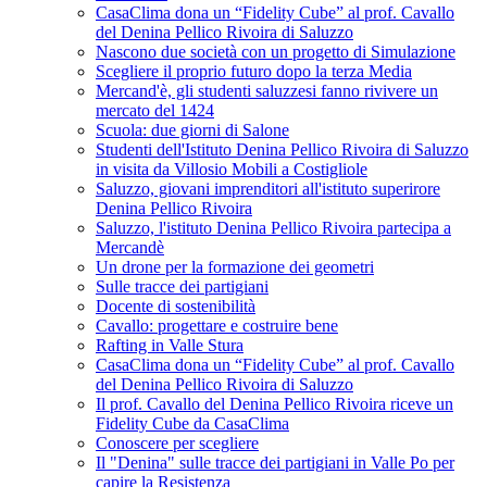
CasaClima dona un “Fidelity Cube” al prof. Cavallo
del Denina Pellico Rivoira di Saluzzo
Nascono due società con un progetto di Simulazione
Scegliere il proprio futuro dopo la terza Media
Mercand'è, gli studenti saluzzesi fanno rivivere un
mercato del 1424
Scuola: due giorni di Salone
Studenti dell'Istituto Denina Pellico Rivoira di Saluzzo
in visita da Villosio Mobili a Costigliole
Saluzzo, giovani imprenditori all'istituto superirore
Denina Pellico Rivoira
Saluzzo, l'istituto Denina Pellico Rivoira partecipa a
Mercandè
Un drone per la formazione dei geometri
Sulle tracce dei partigiani
Docente di sostenibilità
Cavallo: progettare e costruire bene
Rafting in Valle Stura
CasaClima dona un “Fidelity Cube” al prof. Cavallo
del Denina Pellico Rivoira di Saluzzo
Il prof. Cavallo del Denina Pellico Rivoira riceve un
Fidelity Cube da CasaClima
Conoscere per scegliere
Il "Denina" sulle tracce dei partigiani in Valle Po per
capire la Resistenza