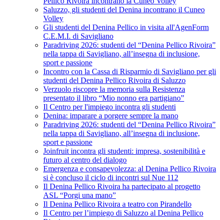
Pellico Rivoira incontrano la Cuneo Volley
Saluzzo, gli studenti del Denina incontrano il Cuneo
Volley
Gli studenti del Denina Pellico in visita all'AgenForm
C.E.M.I. di Savigliano
Paradriving 2026: studenti del “Denina Pellico Rivoira”
nella tappa di Savigliano, all’insegna di inclusione,
sport e passione
Incontro con la Cassa di Risparmio di Savigliano per gli
studenti del Denina Pellico Rivoira di Saluzzo
Verzuolo riscopre la memoria sulla Resistenza
presentato il libro “Mio nonno era partigiano”
Il Centro per l'impiego incontra gli studenti
Denina: imparare a porgere sempre la mano
Paradriving 2026: studenti del “Denina Pellico Rivoira”
nella tappa di Savigliano, all’insegna di inclusione,
sport e passione
Joinfruit incontra gli studenti: impresa, sostenibilità e
futuro al centro del dialogo
Emergenza e consapevolezza: al Denina Pellico Rivoira
si è concluso il ciclo di incontri sul Nue 112
Il Denina Pellico Rivoira ha partecipato al progetto
ASL “Porgi una mano”
Il Denina Pellico Rivoira a teatro con Pirandello
Il Centro per l’impiego di Saluzzo al Denina Pellico