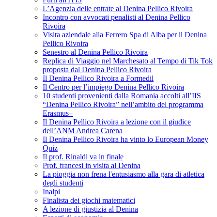
L’Agenzia delle entrate al Denina Pellico Rivoira
Incontro con avvocati penalisti al Denina Pellico
Rivoira
Visita aziendale alla Ferrero Spa di Alba per il Denina
Pellico Rivoira
Senestro al Denina Pellico Rivoira
Replica di Viaggio nel Marchesato al Tempo di Tik Tok
proposta dal Denina Pellico Rivoira
Il Denina Pellico Rivoira a Formedil
Il Centro per l’impiego Denina Pellico Rivoira
10 studenti provenienti dalla Romania accolti all’IIS
“Denina Pellico Rivoira” nell’ambito del programma
Erasmus+
Il Denina Pellico Rivoira a lezione con il giudice
dell’ANM Andrea Carena
Il Denina Pellico Rivoira ha vinto lo European Money
Quiz
Il prof. Rinaldi va in finale
Prof. francesi in visita al Denina
La pioggia non frena l'entusiasmo alla gara di atletica
degli studenti
Inalpi
Finalista dei giochi matematici
A lezione di giustizia al Denina