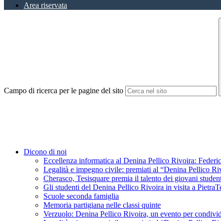
Area riservata
Campo di ricerca per le pagine del sito
Dicono di noi
Eccellenza informatica al Denina Pellico Rivoira: Federic
Legalità e impegno civile: premiati al “Denina Pellico Ri
Cherasco, Tesisquare premia il talento dei giovani student
Gli studenti del Denina Pellico Rivoira in visita a Pietr
Scuole seconda famiglia
Memoria partigiana nelle classi quinte
Verzuolo: Denina Pellico Rivoira, un evento per condivid