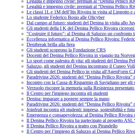
Legalità e impegno civile: premiati al “Denina Pellico Ri
Legalità e impegno civile: premiati al “Denina Pellico Ri
Le classi 1L e 1M dell’Itis Rivoira in visita al Lingotto 
Lo studente Federico Bosio alle Olicyber
Dal campo al futuro: studenti del Denina in visita allo J
Gli studenti della I K del Denina Pellico Rivoira ciceroni
"Costruire il futuro": al Denina di Saluzzo un confronto 
Eccellenza informatica al Denina Pellico Rivoira: Federic
Denibreak brilla alla fiera
Gli studenti scoprono la Fondazione CRS
Docenti del Denina Pellico Rivoira in viaggio tra Norveg
Lo sport come palestra di vita: gli studenti del Denina P
Saluzzo, gli studenti del Denina incontrano il Cuneo Vol
Gli studenti del Denina Pellico in visita all'AgenForm C.
Paradriving 2026: studenti del “Denina Pellico Rivoira” ne
Incontro con la Cassa di Risparmio di Savigliano per gli 
Verzuolo riscopre la memoria sulla Resistenza presentato 
Il Centro per l'impiego incontra gli studenti
Denina: imparare a porgere sempre la mano
Paradriving 2026: studenti del “Denina Pellico Rivoira” ne
Joinfruit incontra gli studenti: impresa, sostenibilità e fut
Emergenza e consapevolezza: al Denina Pellico Rivoira si 
Il Denina Pellico Rivoira ha partecipato al progetto AS
Il Denina Pellico Rivoira a teatro con Pirandello
Il Centro per l’impiego di Saluzzo al Denina Pellico Rivo