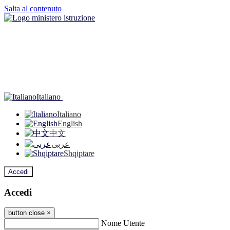
Salta al contenuto
Italiano
Italiano
English
中文
عربى
Shqiptare
Accedi
Accedi
button close
×
Nome Utente