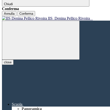
Chiudi
Conferma
Annulla
Conferma
IIS
Denina Pellico Rivoira
close
Scuola
Panoramica