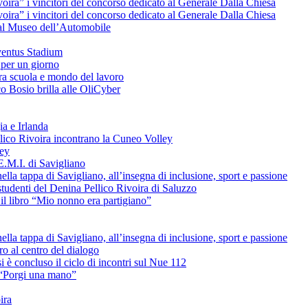
voira” i vincitori del concorso dedicato al Generale Dalla Chiesa
voira” i vincitori del concorso dedicato al Generale Dalla Chiesa
e al Museo dell’Automobile
uventus Stadium
 per un giorno
tra scuola e mondo del lavoro
o Bosio brilla alle OliCyber
ia e Irlanda
ellico Rivoira incontrano la Cuneo Volley
ley
E.M.I. di Savigliano
lla tappa di Savigliano, all’insegna di inclusione, sport e passione
studenti del Denina Pellico Rivoira di Saluzzo
il libro “Mio nonno era partigiano”
lla tappa di Savigliano, all’insegna di inclusione, sport e passione
uro al centro del dialogo
è concluso il ciclo di incontri sul Nue 112
L “Porgi una mano”
ira