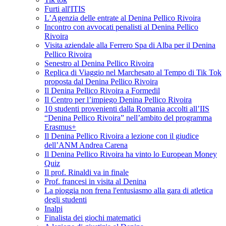
Furti all'ITIS
L’Agenzia delle entrate al Denina Pellico Rivoira
Incontro con avvocati penalisti al Denina Pellico
Rivoira
Visita aziendale alla Ferrero Spa di Alba per il Denina
Pellico Rivoira
Senestro al Denina Pellico Rivoira
Replica di Viaggio nel Marchesato al Tempo di Tik Tok
proposta dal Denina Pellico Rivoira
Il Denina Pellico Rivoira a Formedil
Il Centro per l’impiego Denina Pellico Rivoira
10 studenti provenienti dalla Romania accolti all’IIS
“Denina Pellico Rivoira” nell’ambito del programma
Erasmus+
Il Denina Pellico Rivoira a lezione con il giudice
dell’ANM Andrea Carena
Il Denina Pellico Rivoira ha vinto lo European Money
Quiz
Il prof. Rinaldi va in finale
Prof. francesi in visita al Denina
La pioggia non frena l'entusiasmo alla gara di atletica
degli studenti
Inalpi
Finalista dei giochi matematici