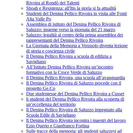
Rivoira al Rondò dei Talenti
Shoah e Resistenza: all'Itis la storia si fa attualità
Studenti del Denina Pellico Rivoira in visita alle Fonti
Alta Valle Po
Assemblea di istituto del Denina Pellico Rivoira di
Saluzzo: insieme verso la giornata del 21 marzo
Saluzzo: legalità al centro della prima assemblea dei
rappresentanti del Denina Pellico Rivoira
La Giornata della Memoria a Verzuolo diventa lezione
di storia e coscienza civile
Il Denina Pellico Rivoira a scuola di edilizia a
Savigliano
All’Istituto Denina Pellico Rivoira un’incontro
formativo con la Croce Verde di Saluzzo
Il Denina Pellico Rivoira, una scuola all’avanguardia
Il Denina Pellico Rivoira di Saluzzo procede con il
progetto Ge.Co
Due studentesse del Denina Pellico Rivoira a Cusset
li studenti del Denina Pellico Rivoira alla scoperta di
un’eccellenza del territorio
Il Denina Pellico Rivoira di Saluzzo impegnato alla
Scuola Edile di Savigliano
Il Denina Pellico Rivoira incontra i maestri del lavoro
Ezio Querio e Gianfranco Fortina
Sulle tracce della memoria: gli studenti saluzzesi ad