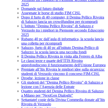
2025
Domande sul futuro digitale
Assegnate le borse di studio FIM CISL
Dopo il furto di 40 computer, il Denina Pellico Rivoira
di Saluzzo lancia un crowdfunding per ricomprarli
L’Istituto "Denina Pellico Rivoira" di Saluzzo e
Verzuolo tra i migliori in Piemonte secondo Eduscopio
2025
Rubano 40 pc dall’aula di informatica, la scuola lancia
una colletta per ricomprarli
Saluzzo, furto di 40 pc all'istituto Denina-Pellico di
Saluzzo: la scuola lancia una raccolta fondi
Il Denina Pellico Rivoira in visita alla Ferrero di Alba
Le classi terze e quarte dell’ITIS Rivoira
approfondiscono il funzionamento dell'Unione Europea
Premiate all’Itis Rivoira le migliori idee sulla sicurezza:
studenti di Verzuolo vincono il concorso FIM-CISL
Droghe, lezione in classe
Gli studenti del “Denina Pellico Rivoira” di Saluzzo a
lezione con l’Agenzia delle Entrate
Quattro studenti del Denina Pellico Rivoira di Saluzzo
a Milano per “NextGen Dialoghi”
Settantatré copie della Divina Commedia donate all’Itis
Rivoira di Verzuolo