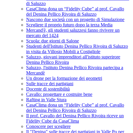
di Saluzzo
CasaClima dona un “Fidelity Cube” al prof. Cavallo
del Denina Pellico Rivoira di Saluzzo
Nascono due società con un progetto di Simulazione
Scegliere il proprio futuro dopo la terza Media
Mercand'è, gli studenti saluzzesi fanno rivivere un
mercato del 1424
Scuola: due giorni di Salone
Studenti dell'Istituto Denina Pellico Rivoira di Saluzzo
in visita da Villosio Mobili a Costigliole
Saluzzo, giovani imprenditori all'istituto superirore
Denina Pellico Rivoira
Saluzzo, l'istituto Denina Pellico Rivoira partecipa a
Mercandè
Un drone per la formazione dei geometri
Sulle tracce dei partigiani
Docente di sostenibilità
Cavallo: progettare e costruire bene
Rafting in Valle Stura
CasaClima dona un “Fidelity Cube” al prof. Cavallo
del Denina Pellico Rivoira di Saluzzo
Il prof. Cavallo del Denina Pellico Rivoira riceve un
Fidelity Cube da CasaClima
Conoscere per scegliere
Il "Denina" sulle tracce dei partigiani in Valle Po per