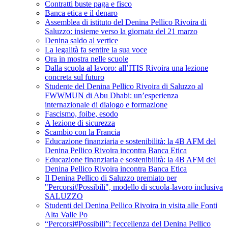
Contratti buste paga e fisco
Banca etica e il denaro
Assemblea di istituto del Denina Pellico Rivoira di
Saluzzo: insieme verso la giornata del 21 marzo
Denina saldo al vertice
La legalità fa sentire la sua voce
Ora in mostra nelle scuole
Dalla scuola al lavoro: all’ITIS Rivoira una lezione
concreta sul futuro
Studente del Denina Pellico Rivoira di Saluzzo al
FWWMUN di Abu Dhabi: un’esperienza
internazionale di dialogo e formazione
Fascismo, foibe, esodo
A lezione di sicurezza
Scambio con la Francia
Educazione finanziaria e sostenibilità: la 4B AFM del
Denina Pellico Rivoira incontra Banca Etica
Educazione finanziaria e sostenibilità: la 4B AFM del
Denina Pellico Rivoira incontra Banca Etica
Il Denina Pellico di Saluzzo premiato per
"Percorsi#Possibili", modello di scuola-lavoro inclusiva
SALUZZO
Studenti del Denina Pellico Rivoira in visita alle Fonti
Alta Valle Po
“Percorsi#Possibili”: l'eccellenza del Denina Pellico