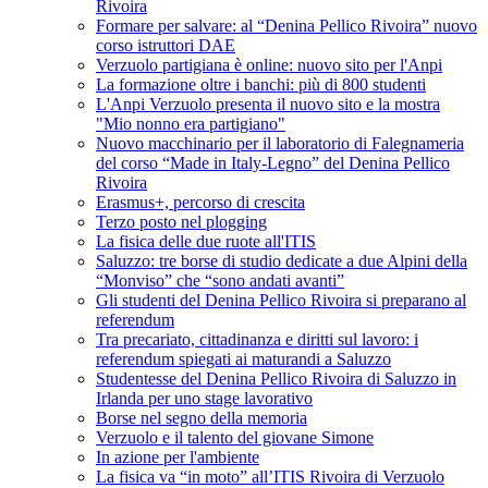
Rivoira
Formare per salvare: al “Denina Pellico Rivoira” nuovo
corso istruttori DAE
Verzuolo partigiana è online: nuovo sito per l'Anpi
La formazione oltre i banchi: più di 800 studenti
L'Anpi Verzuolo presenta il nuovo sito e la mostra
"Mio nonno era partigiano"
Nuovo macchinario per il laboratorio di Falegnameria
del corso “Made in Italy-Legno” del Denina Pellico
Rivoira
Erasmus+, percorso di crescita
Terzo posto nel plogging
La fisica delle due ruote all'ITIS
Saluzzo: tre borse di studio dedicate a due Alpini della
“Monviso” che “sono andati avanti”
Gli studenti del Denina Pellico Rivoira si preparano al
referendum
Tra precariato, cittadinanza e diritti sul lavoro: i
referendum spiegati ai maturandi a Saluzzo
Studentesse del Denina Pellico Rivoira di Saluzzo in
Irlanda per uno stage lavorativo
Borse nel segno della memoria
Verzuolo e il talento del giovane Simone
In azione per l'ambiente
La fisica va “in moto” all’ITIS Rivoira di Verzuolo