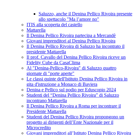
Saluzzo, anche il Denina Pellico Rivoira presente
allo spettacolo "Ma l’amore no"
ITIS alla scoperta del castello
Mattarella
Il Denina Pellico Rivoira partecipa a Mercandè
Giovani imprenditori al Denina Pellico Rivoira
Il Denina Pellico Rivoira di Saluzzo ha incontrato il
presidente Mattarella
Il prof. Cavallo del Denina Pellico Rivoira riceve un
Fidelity Cube da CasaClima
Al "Denina-Pellico-Rivoira" di Saluzzo quattro
giornate di "porte aperte"
Le classi quinte dell'Istituto Denina Pellico Rivoira in
gita d'istruzione a Monaco di Baviera
Denina e Pellico sul podio per Eduscopio 2024
Studenti del “Denina Pellico Rivoira” di Saluzzo
incontrano Mattarella
Il Denina Pellico Rivoira a Roma per incontrare il
Presidente Mattarella
Studenti del Denina Pellico Rivoira propongono un
progetto ai dirigenti dell’Ente Nazionale per il
Microcredito
Giovani imprenditori all’Istituto Denina Pellico Rivoira