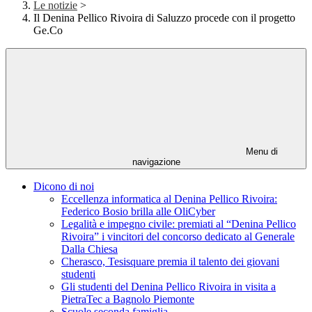
Le notizie
>
Il Denina Pellico Rivoira di Saluzzo procede con il progetto
Ge.Co
Menu di
navigazione
Dicono di noi
Eccellenza informatica al Denina Pellico Rivoira:
Federico Bosio brilla alle OliCyber
Legalità e impegno civile: premiati al “Denina Pellico
Rivoira” i vincitori del concorso dedicato al Generale
Dalla Chiesa
Cherasco, Tesisquare premia il talento dei giovani
studenti
Gli studenti del Denina Pellico Rivoira in visita a
PietraTec a Bagnolo Piemonte
Scuole seconda famiglia