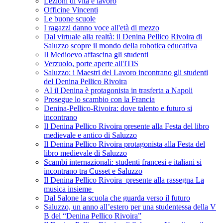
Lezioni di vita e lavoro
Officine Vincenti
Le buone scuole
I ragazzi danno voce all'età di mezzo
Dal virtuale alla realtà: il Denina Pellico Rivoira di
Saluzzo scopre il mondo della robotica educativa
Il Medioevo affascina gli studenti
Verzuolo, porte aperte all'ITIS
Saluzzo: i Maestri del Lavoro incontrano gli studenti
del Denina Pellico Rivoira
AI il Denina è protagonista in trasferta a Napoli
Prosegue lo scambio con la Francia
Denina-Pellico-Rivoira: dove talento e futuro si
incontrano
Il Denina Pellico Rivoira presente alla Festa del libro
medievale e antico di Saluzzo
Il Denina Pellico Rivoira protagonista alla Festa del
libro medievale di Saluzzo
Scambi internazionali: studenti francesi e italiani si
incontrano tra Cusset e Saluzzo
Il Denina Pellico Rivoira presente alla rassegna La
musica insieme
Dal Salone la scuola che guarda verso il futuro
Saluzzo, un anno all’estero per una studentessa della V
B del “Denina Pellico Rivoira”