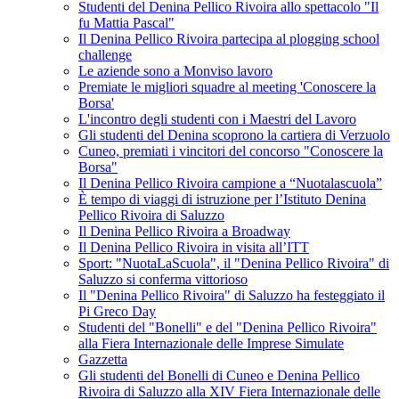
Studenti del Denina Pellico Rivoira allo spettacolo "Il
fu Mattia Pascal"
Il Denina Pellico Rivoira partecipa al plogging school
challenge
Le aziende sono a Monviso lavoro
Premiate le migliori squadre al meeting 'Conoscere la
Borsa'
L'incontro degli studenti con i Maestri del Lavoro
Gli studenti del Denina scoprono la cartiera di Verzuolo
Cuneo, premiati i vincitori del concorso "Conoscere la
Borsa"
Il Denina Pellico Rivoira campione a “Nuotalascuola”
È tempo di viaggi di istruzione per l’Istituto Denina
Pellico Rivoira di Saluzzo
Il Denina Pellico Rivoira a Broadway
Il Denina Pellico Rivoira in visita all’ITT
Sport: "NuotaLaScuola", il "Denina Pellico Rivoira" di
Saluzzo si conferma vittorioso
Il "Denina Pellico Rivoira" di Saluzzo ha festeggiato il
Pi Greco Day
Studenti del "Bonelli" e del "Denina Pellico Rivoira"
alla Fiera Internazionale delle Imprese Simulate
Gazzetta
Gli studenti del Bonelli di Cuneo e Denina Pellico
Rivoira di Saluzzo alla XIV Fiera Internazionale delle