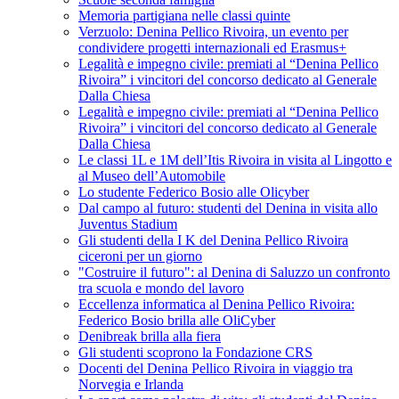
Memoria partigiana nelle classi quinte
Verzuolo: Denina Pellico Rivoira, un evento per
condividere progetti internazionali ed Erasmus+
Legalità e impegno civile: premiati al “Denina Pellico
Rivoira” i vincitori del concorso dedicato al Generale
Dalla Chiesa
Legalità e impegno civile: premiati al “Denina Pellico
Rivoira” i vincitori del concorso dedicato al Generale
Dalla Chiesa
Le classi 1L e 1M dell’Itis Rivoira in visita al Lingotto e
al Museo dell’Automobile
Lo studente Federico Bosio alle Olicyber
Dal campo al futuro: studenti del Denina in visita allo
Juventus Stadium
Gli studenti della I K del Denina Pellico Rivoira
ciceroni per un giorno
"Costruire il futuro": al Denina di Saluzzo un confronto
tra scuola e mondo del lavoro
Eccellenza informatica al Denina Pellico Rivoira:
Federico Bosio brilla alle OliCyber
Denibreak brilla alla fiera
Gli studenti scoprono la Fondazione CRS
Docenti del Denina Pellico Rivoira in viaggio tra
Norvegia e Irlanda