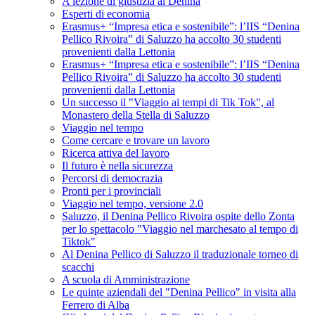
A lezione di giustizia al Denina
Esperti di economia
Erasmus+ “Impresa etica e sostenibile”: l’IIS “Denina
Pellico Rivoira” di Saluzzo ha accolto 30 studenti
provenienti dalla Lettonia
Erasmus+ “Impresa etica e sostenibile”: l’IIS “Denina
Pellico Rivoira” di Saluzzo ha accolto 30 studenti
provenienti dalla Lettonia
Un successo il "Viaggio ai tempi di Tik Tok", al
Monastero della Stella di Saluzzo
Viaggio nel tempo
Come cercare e trovare un lavoro
Ricerca attiva del lavoro
Il futuro è nella sicurezza
Percorsi di democrazia
Pronti per i provinciali
Viaggio nel tempo, versione 2.0
Saluzzo, il Denina Pellico Rivoira ospite dello Zonta
per lo spettacolo "Viaggio nel marchesato al tempo di
Tiktok"
Al Denina Pellico di Saluzzo il traduzionale torneo di
scacchi
A scuola di Amministrazione
Le quinte aziendali del "Denina Pellico" in visita alla
Ferrero di Alba