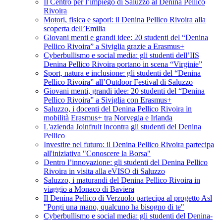
Il Centro per l’impiego di Saluzzo al Denina Pellico
Rivoira
Motori, fisica e sapori: il Denina Pellico Rivoira alla
scoperta dell’Emilia
Giovani menti e grandi idee: 20 studenti del “Denina
Pellico Rivoira” a Siviglia grazie a Erasmus+
Cyberbullismo e social media: gli studenti dell’IIS
Denina Pellico Rivoira portano in scena “Virginie”
Sport, natura e inclusione: gli studenti del “Denina
Pellico Rivoira” all’Outdoor Festival di Saluzzo
Giovani menti, grandi idee: 20 studenti del “Denina
Pellico Rivoira” a Siviglia con Erasmus+
Saluzzo, i docenti del Denina Pellico Rivoira in
mobilità Erasmus+ tra Norvegia e Irlanda
L'azienda Joinfruit incontra gli studenti del Denina
Pellico
Investire nel futuro: il Denina Pellico Rivoira partecipa
all'iniziativa "Conoscere la Borsa"
Dentro l’innovazione: gli studenti del Denina Pellico
Rivoira in visita alla eVISO di Saluzzo
Saluzzo, i maturandi del Denina Pellico Rivoira in
viaggio a Monaco di Baviera
Il Denina Pellico di Verzuolo partecipa al progetto Asl
"Porgi una mano, qualcuno ha bisogno di te"
Cyberbullismo e social media: gli studenti del Denina-