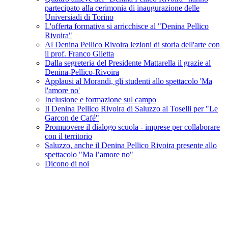
partecipato alla cerimonia di inaugurazione delle
Universiadi di Torino
L'offerta formativa si arricchisce al "Denina Pellico
Rivoira"
Al Denina Pellico Rivoira lezioni di storia dell'arte con
il prof. Franco Giletta
Dalla segreteria del Presidente Mattarella il grazie al
Denina-Pellico-Rivoira
Applausi al Morandi, gli studenti allo spettacolo 'Ma
l'amore no'
Inclusione e formazione sul campo
Il Denina Pellico Rivoira di Saluzzo al Toselli per "Le
Garcon de Café"
Promuovere il dialogo scuola - imprese per collaborare
con il territorio
Saluzzo, anche il Denina Pellico Rivoira presente allo
spettacolo "Ma l’amore no"
Dicono di noi