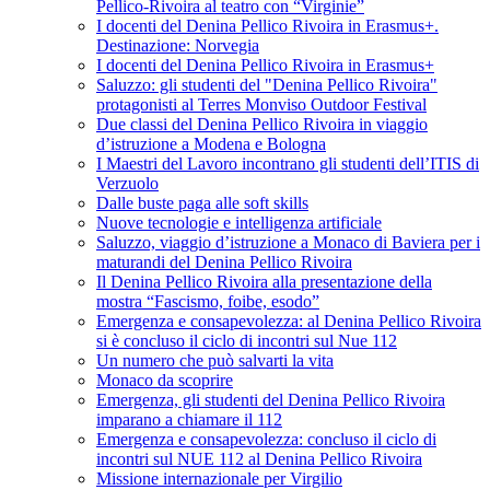
Pellico-Rivoira al teatro con “Virginie”
I docenti del Denina Pellico Rivoira in Erasmus+.
Destinazione: Norvegia
I docenti del Denina Pellico Rivoira in Erasmus+
Saluzzo: gli studenti del "Denina Pellico Rivoira"
protagonisti al Terres Monviso Outdoor Festival
Due classi del Denina Pellico Rivoira in viaggio
d’istruzione a Modena e Bologna
I Maestri del Lavoro incontrano gli studenti dell’ITIS di
Verzuolo
Dalle buste paga alle soft skills
Nuove tecnologie e intelligenza artificiale
Saluzzo, viaggio d’istruzione a Monaco di Baviera per i
maturandi del Denina Pellico Rivoira
Il Denina Pellico Rivoira alla presentazione della
mostra “Fascismo, foibe, esodo”
Emergenza e consapevolezza: al Denina Pellico Rivoira
si è concluso il ciclo di incontri sul Nue 112
Un numero che può salvarti la vita
Monaco da scoprire
Emergenza, gli studenti del Denina Pellico Rivoira
imparano a chiamare il 112
Emergenza e consapevolezza: concluso il ciclo di
incontri sul NUE 112 al Denina Pellico Rivoira
Missione internazionale per Virgilio