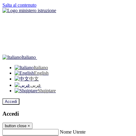
Salta al contenuto
Italiano
Italiano
English
中文
عربى
Shqiptare
Accedi
Accedi
button close
×
Nome Utente