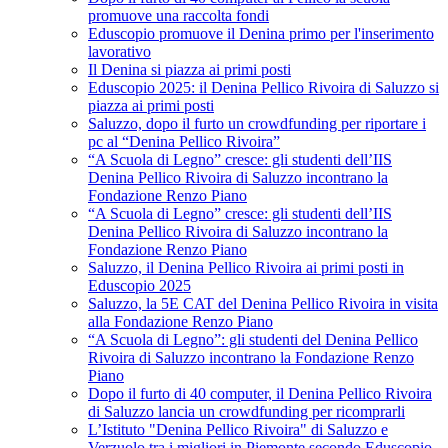
promuove una raccolta fondi
Eduscopio promuove il Denina primo per l'inserimento
lavorativo
Il Denina si piazza ai primi posti
Eduscopio 2025: il Denina Pellico Rivoira di Saluzzo si
piazza ai primi posti
Saluzzo, dopo il furto un crowdfunding per riportare i
pc al “Denina Pellico Rivoira”
“A Scuola di Legno” cresce: gli studenti dell’IIS
Denina Pellico Rivoira di Saluzzo incontrano la
Fondazione Renzo Piano
“A Scuola di Legno” cresce: gli studenti dell’IIS
Denina Pellico Rivoira di Saluzzo incontrano la
Fondazione Renzo Piano
Saluzzo, il Denina Pellico Rivoira ai primi posti in
Eduscopio 2025
Saluzzo, la 5E CAT del Denina Pellico Rivoira in visita
alla Fondazione Renzo Piano
“A Scuola di Legno”: gli studenti del Denina Pellico
Rivoira di Saluzzo incontrano la Fondazione Renzo
Piano
Dopo il furto di 40 computer, il Denina Pellico Rivoira
di Saluzzo lancia un crowdfunding per ricomprarli
L’Istituto "Denina Pellico Rivoira" di Saluzzo e
Verzuolo tra i migliori in Piemonte secondo Eduscopio