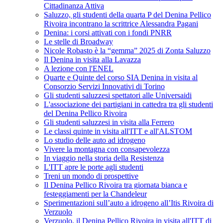
Cittadinanza Attiva
Saluzzo, gli studenti della quarta P del Denina Pellico
Rivoira incontrano la scrittrice Alessandra Pagani
Denina: i corsi attivati con i fondi PNRR
Le stelle di Broadway
Nicole Robasto è la “gemma” 2025 di Zonta Saluzzo
Il Denina in visita alla Lavazza
A lezione con l'ENEL
Quarte e Quinte del corso SIA Denina in visita al
Consorzio Servizi Innovativi di Torino
Gli studenti saluzzesi spettatori alle Universaidi
L'associazione dei partigiani in cattedra tra gli studenti
del Denina Pellico Rivoira
Gli studenti saluzzesi in visita alla Ferrero
Le classi quinte in visita all'ITT e all'ALSTOM
Lo studio delle auto ad idrogeno
Vivere la montagna con consapevolezza
In viaggio nella storia della Resistenza
L'ITT apre le porte agli studenti
Treni un mondo di prospettive
Il Denina Pellico Rivoira tra giornata bianca e
festeggiamenti per la Chandeleur
Sperimentazioni sull’auto a idrogeno all’Itis Rivoira di
Verzuolo
Verzuolo, il Denina Pellico Rivoira in visita all'ITT di