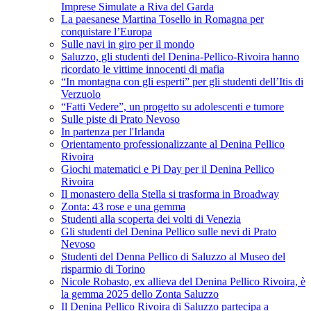
Imprese Simulate a Riva del Garda
La paesanese Martina Tosello in Romagna per
conquistare l’Europa
Sulle navi in giro per il mondo
Saluzzo, gli studenti del Denina-Pellico-Rivoira hanno
ricordato le vittime innocenti di mafia
“In montagna con gli esperti” per gli studenti dell’Itis di
Verzuolo
“Fatti Vedere”, un progetto su adolescenti e tumore
Sulle piste di Prato Nevoso
In partenza per l'Irlanda
Orientamento professionalizzante al Denina Pellico
Rivoira
Giochi matematici e Pi Day per il Denina Pellico
Rivoira
Il monastero della Stella si trasforma in Broadway
Zonta: 43 rose e una gemma
Studenti alla scoperta dei volti di Venezia
Gli studenti del Denina Pellico sulle nevi di Prato
Nevoso
Studenti del Denna Pellico di Saluzzo al Museo del
risparmio di Torino
Nicole Robasto, ex allieva del Denina Pellico Rivoira, è
la gemma 2025 dello Zonta Saluzzo
Il Denina Pellico Rivoira di Saluzzo partecipa a