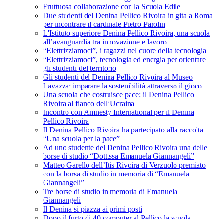
Fruttuosa collaborazione con la Scuola Edile
Due studenti del Denina Pellico Rivoira in gita a Roma
per incontrare il cardinale Pietro Parolin
L'Istituto superiore Denina Pellico Rivoira, una scuola
all’avanguardia tra innovazione e lavoro
“Elettrizziamoci”, i ragazzi nel cuore della tecnologia
“Elettrizziamoci”, tecnologia ed energia per orientare
gli studenti del territorio
Gli studenti del Denina Pellico Rivoira al Museo
Lavazza: imparare la sostenibilità attraverso il gioco
Una scuola che costruisce pace: il Denina Pellico
Rivoira al fianco dell’Ucraina
Incontro con Amnesty International per il Denina
Pellico Rivoira
Il Denina Pellico Rivoira ha partecipato alla raccolta
“Una scuola per la pace”
Ad uno studente del Denina Pellico Rivoira una delle
borse di studio “Dott.ssa Emanuela Giannangeli”
Matteo Garello dell’Itis Rivoira di Verzuolo premiato
con la borsa di studio in memoria di “Emanuela
Giannangeli”
Tre borse di studio in memoria di Emanuela
Giannangeli
Il Denina si piazza ai primi posti
Dopo il furto di 40 computer al Pellico la scuola