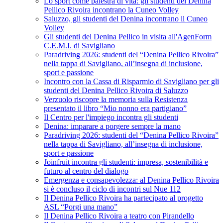
Lo sport come palestra di vita: gli studenti del Denina
Pellico Rivoira incontrano la Cuneo Volley
Saluzzo, gli studenti del Denina incontrano il Cuneo
Volley
Gli studenti del Denina Pellico in visita all'AgenForm
C.E.M.I. di Savigliano
Paradriving 2026: studenti del “Denina Pellico Rivoira”
nella tappa di Savigliano, all’insegna di inclusione,
sport e passione
Incontro con la Cassa di Risparmio di Savigliano per gli
studenti del Denina Pellico Rivoira di Saluzzo
Verzuolo riscopre la memoria sulla Resistenza
presentato il libro “Mio nonno era partigiano”
Il Centro per l'impiego incontra gli studenti
Denina: imparare a porgere sempre la mano
Paradriving 2026: studenti del “Denina Pellico Rivoira”
nella tappa di Savigliano, all’insegna di inclusione,
sport e passione
Joinfruit incontra gli studenti: impresa, sostenibilità e
futuro al centro del dialogo
Emergenza e consapevolezza: al Denina Pellico Rivoira
si è concluso il ciclo di incontri sul Nue 112
Il Denina Pellico Rivoira ha partecipato al progetto
ASL “Porgi una mano”
Il Denina Pellico Rivoira a teatro con Pirandello