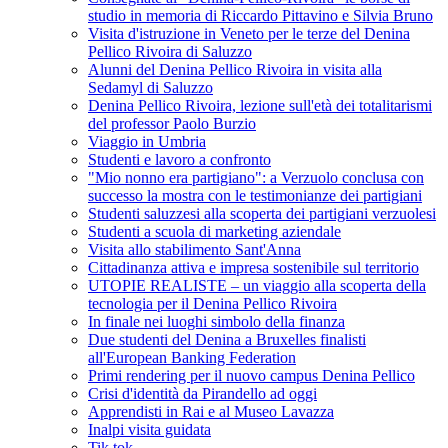
studio in memoria di Riccardo Pittavino e Silvia Bruno
Visita d'istruzione in Veneto per le terze del Denina
Pellico Rivoira di Saluzzo
Alunni del Denina Pellico Rivoira in visita alla
Sedamyl di Saluzzo
Denina Pellico Rivoira, lezione sull'età dei totalitarismi
del professor Paolo Burzio
Viaggio in Umbria
Studenti e lavoro a confronto
"Mio nonno era partigiano": a Verzuolo conclusa con
successo la mostra con le testimonianze dei partigiani
Studenti saluzzesi alla scoperta dei partigiani verzuolesi
Studenti a scuola di marketing aziendale
Visita allo stabilimento Sant'Anna
Cittadinanza attiva e impresa sostenibile sul territorio
UTOPIE REALISTE – un viaggio alla scoperta della
tecnologia per il Denina Pellico Rivoira
In finale nei luoghi simbolo della finanza
Due studenti del Denina a Bruxelles finalisti
all'European Banking Federation
Primi rendering per il nuovo campus Denina Pellico
Crisi d'identità da Pirandello ad oggi
Apprendisti in Rai e al Museo Lavazza
Inalpi visita guidata
Tik tok