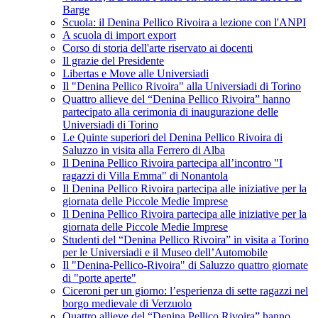
Barge
Scuola: il Denina Pellico Rivoira a lezione con l'ANPI
A scuola di import export
Corso di storia dell'arte riservato ai docenti
Il grazie del Presidente
Libertas e Move alle Universiadi
Il "Denina Pellico Rivoira" alla Universiadi di Torino
Quattro allieve del “Denina Pellico Rivoira” hanno
partecipato alla cerimonia di inaugurazione delle
Universiadi di Torino
Le Quinte superiori del Denina Pellico Rivoira di
Saluzzo in visita alla Ferrero di Alba
Il Denina Pellico Rivoira partecipa all’incontro "I
ragazzi di Villa Emma" di Nonantola
Il Denina Pellico Rivoira partecipa alle iniziative per la
giornata delle Piccole Medie Imprese
Il Denina Pellico Rivoira partecipa alle iniziative per la
giornata delle Piccole Medie Imprese
Studenti del “Denina Pellico Rivoira” in visita a Torino
per le Universiadi e il Museo dell’Automobile
Il "Denina-Pellico-Rivoira" di Saluzzo quattro giornate
di "porte aperte"
Ciceroni per un giorno: l’esperienza di sette ragazzi nel
borgo medievale di Verzuolo
Quattro allieve del “Denina Pellico Rivoira” hanno