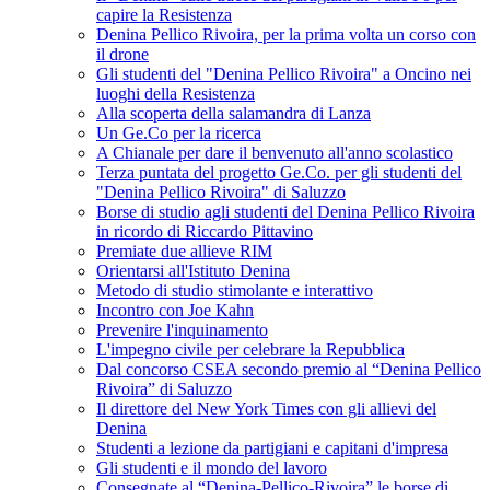
capire la Resistenza
Denina Pellico Rivoira, per la prima volta un corso con
il drone
Gli studenti del "Denina Pellico Rivoira" a Oncino nei
luoghi della Resistenza
Alla scoperta della salamandra di Lanza
Un Ge.Co per la ricerca
A Chianale per dare il benvenuto all'anno scolastico
Terza puntata del progetto Ge.Co. per gli studenti del
"Denina Pellico Rivoira" di Saluzzo
Borse di studio agli studenti del Denina Pellico Rivoira
in ricordo di Riccardo Pittavino
Premiate due allieve RIM
Orientarsi all'Istituto Denina
Metodo di studio stimolante e interattivo
Incontro con Joe Kahn
Prevenire l'inquinamento
L'impegno civile per celebrare la Repubblica
Dal concorso CSEA secondo premio al “Denina Pellico
Rivoira” di Saluzzo
Il direttore del New York Times con gli allievi del
Denina
Studenti a lezione da partigiani e capitani d'impresa
Gli studenti e il mondo del lavoro
Consegnate al “Denina-Pellico-Rivoira” le borse di