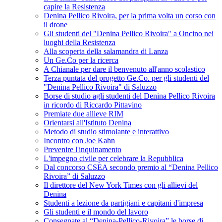
capire la Resistenza
Denina Pellico Rivoira, per la prima volta un corso con
il drone
Gli studenti del "Denina Pellico Rivoira" a Oncino nei
luoghi della Resistenza
Alla scoperta della salamandra di Lanza
Un Ge.Co per la ricerca
A Chianale per dare il benvenuto all'anno scolastico
Terza puntata del progetto Ge.Co. per gli studenti del
"Denina Pellico Rivoira" di Saluzzo
Borse di studio agli studenti del Denina Pellico Rivoira
in ricordo di Riccardo Pittavino
Premiate due allieve RIM
Orientarsi all'Istituto Denina
Metodo di studio stimolante e interattivo
Incontro con Joe Kahn
Prevenire l'inquinamento
L'impegno civile per celebrare la Repubblica
Dal concorso CSEA secondo premio al “Denina Pellico
Rivoira” di Saluzzo
Il direttore del New York Times con gli allievi del
Denina
Studenti a lezione da partigiani e capitani d'impresa
Gli studenti e il mondo del lavoro
Consegnate al “Denina-Pellico-Rivoira” le borse di