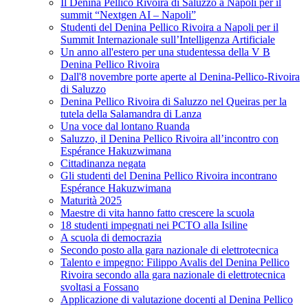
Il Denina Pellico Rivoira di Saluzzo a Napoli per il
summit “Nextgen AI – Napoli”
Studenti del Denina Pellico Rivoira a Napoli per il
Summit Internazionale sull’Intelligenza Artificiale
Un anno all'estero per una studentessa della V B
Denina Pellico Rivoira
Dall'8 novembre porte aperte al Denina-Pellico-Rivoira
di Saluzzo
Denina Pellico Rivoira di Saluzzo nel Queiras per la
tutela della Salamandra di Lanza
Una voce dal lontano Ruanda
Saluzzo, il Denina Pellico Rivoira all’incontro con
Espérance Hakuzwimana
Cittadinanza negata
Gli studenti del Denina Pellico Rivoira incontrano
Espérance Hakuzwimana
Maturità 2025
Maestre di vita hanno fatto crescere la scuola
18 studenti impegnati nei PCTO alla Isiline
A scuola di democrazia
Secondo posto alla gara nazionale di elettrotecnica
Talento e impegno: Filippo Avalis del Denina Pellico
Rivoira secondo alla gara nazionale di elettrotecnica
svoltasi a Fossano
Applicazione di valutazione docenti al Denina Pellico