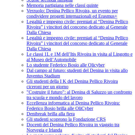
Memoria partigiana nelle classi quinte
Verzuolo: Denina Pellico Rivoira, un evento per
condividere progetti internazionali ed Erasmus+
Legalità e impegno civile: premiati al “Denina Pellico
Rivoira” i vincitori del concorso dedicato al Generale
Dalla Chiesa
Legalità e impegno civile: premiati al “Denina Pellico
Rivoira” i vincitori del concorso dedicato al Generale
Dalla Chiesa
Le classi 1L e 1M dell’Itis Rivoira in visita al Lingotto e
al Museo dell’Automobile
Lo studente Federico Bosio alle Olicyber
Dal campo al futuro: studenti del Denina in visita allo
Juventus Stadium
Gli studenti della I K del Denina Pellico Rivoira
ciceroni per un giorno
"Costruire il futuro": al Denina di Saluzzo un confronto
tra scuola e mondo del lavoro
Eccellenza informatica al Denina Pellico Rivoira:
Federico Bosio brilla alle OliCyber
Denibreak brilla alla fiera
Gli studenti scoprono la Fondazione CRS
Docenti del Denina Pellico Rivoira in viaggio tra
Norvegia e Irlanda