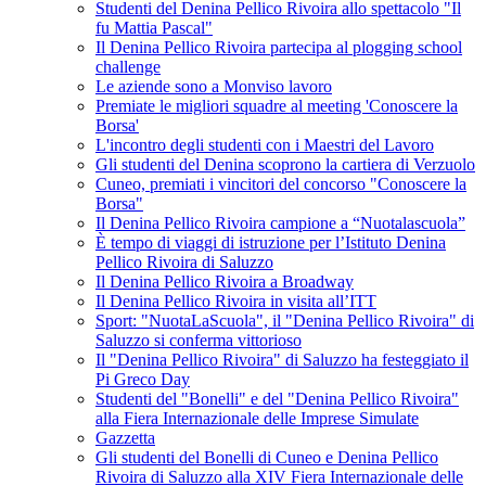
Studenti del Denina Pellico Rivoira allo spettacolo "Il
fu Mattia Pascal"
Il Denina Pellico Rivoira partecipa al plogging school
challenge
Le aziende sono a Monviso lavoro
Premiate le migliori squadre al meeting 'Conoscere la
Borsa'
L'incontro degli studenti con i Maestri del Lavoro
Gli studenti del Denina scoprono la cartiera di Verzuolo
Cuneo, premiati i vincitori del concorso "Conoscere la
Borsa"
Il Denina Pellico Rivoira campione a “Nuotalascuola”
È tempo di viaggi di istruzione per l’Istituto Denina
Pellico Rivoira di Saluzzo
Il Denina Pellico Rivoira a Broadway
Il Denina Pellico Rivoira in visita all’ITT
Sport: "NuotaLaScuola", il "Denina Pellico Rivoira" di
Saluzzo si conferma vittorioso
Il "Denina Pellico Rivoira" di Saluzzo ha festeggiato il
Pi Greco Day
Studenti del "Bonelli" e del "Denina Pellico Rivoira"
alla Fiera Internazionale delle Imprese Simulate
Gazzetta
Gli studenti del Bonelli di Cuneo e Denina Pellico
Rivoira di Saluzzo alla XIV Fiera Internazionale delle