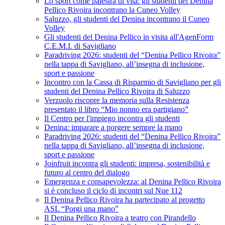
Lo sport come palestra di vita: gli studenti del Denina
Pellico Rivoira incontrano la Cuneo Volley
Saluzzo, gli studenti del Denina incontrano il Cuneo
Volley
Gli studenti del Denina Pellico in visita all'AgenForm
C.E.M.I. di Savigliano
Paradriving 2026: studenti del “Denina Pellico Rivoira”
nella tappa di Savigliano, all’insegna di inclusione,
sport e passione
Incontro con la Cassa di Risparmio di Savigliano per gli
studenti del Denina Pellico Rivoira di Saluzzo
Verzuolo riscopre la memoria sulla Resistenza
presentato il libro “Mio nonno era partigiano”
Il Centro per l'impiego incontra gli studenti
Denina: imparare a porgere sempre la mano
Paradriving 2026: studenti del “Denina Pellico Rivoira”
nella tappa di Savigliano, all’insegna di inclusione,
sport e passione
Joinfruit incontra gli studenti: impresa, sostenibilità e
futuro al centro del dialogo
Emergenza e consapevolezza: al Denina Pellico Rivoira
si è concluso il ciclo di incontri sul Nue 112
Il Denina Pellico Rivoira ha partecipato al progetto
ASL “Porgi una mano”
Il Denina Pellico Rivoira a teatro con Pirandello