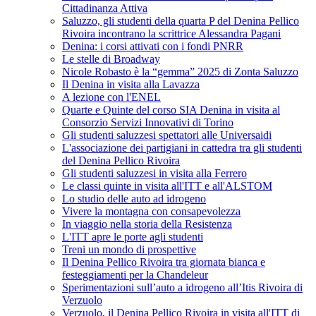
Cittadinanza Attiva
Saluzzo, gli studenti della quarta P del Denina Pellico
Rivoira incontrano la scrittrice Alessandra Pagani
Denina: i corsi attivati con i fondi PNRR
Le stelle di Broadway
Nicole Robasto è la “gemma” 2025 di Zonta Saluzzo
Il Denina in visita alla Lavazza
A lezione con l'ENEL
Quarte e Quinte del corso SIA Denina in visita al
Consorzio Servizi Innovativi di Torino
Gli studenti saluzzesi spettatori alle Universaidi
L'associazione dei partigiani in cattedra tra gli studenti
del Denina Pellico Rivoira
Gli studenti saluzzesi in visita alla Ferrero
Le classi quinte in visita all'ITT e all'ALSTOM
Lo studio delle auto ad idrogeno
Vivere la montagna con consapevolezza
In viaggio nella storia della Resistenza
L'ITT apre le porte agli studenti
Treni un mondo di prospettive
Il Denina Pellico Rivoira tra giornata bianca e
festeggiamenti per la Chandeleur
Sperimentazioni sull’auto a idrogeno all’Itis Rivoira di
Verzuolo
Verzuolo, il Denina Pellico Rivoira in visita all'ITT di