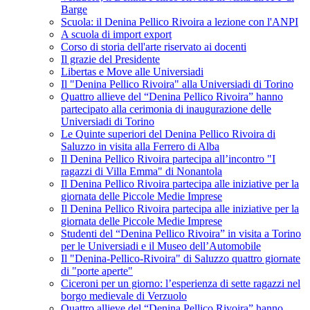
Barge
Scuola: il Denina Pellico Rivoira a lezione con l'ANPI
A scuola di import export
Corso di storia dell'arte riservato ai docenti
Il grazie del Presidente
Libertas e Move alle Universiadi
Il "Denina Pellico Rivoira" alla Universiadi di Torino
Quattro allieve del “Denina Pellico Rivoira” hanno
partecipato alla cerimonia di inaugurazione delle
Universiadi di Torino
Le Quinte superiori del Denina Pellico Rivoira di
Saluzzo in visita alla Ferrero di Alba
Il Denina Pellico Rivoira partecipa all’incontro "I
ragazzi di Villa Emma" di Nonantola
Il Denina Pellico Rivoira partecipa alle iniziative per la
giornata delle Piccole Medie Imprese
Il Denina Pellico Rivoira partecipa alle iniziative per la
giornata delle Piccole Medie Imprese
Studenti del “Denina Pellico Rivoira” in visita a Torino
per le Universiadi e il Museo dell’Automobile
Il "Denina-Pellico-Rivoira" di Saluzzo quattro giornate
di "porte aperte"
Ciceroni per un giorno: l’esperienza di sette ragazzi nel
borgo medievale di Verzuolo
Quattro allieve del “Denina Pellico Rivoira” hanno