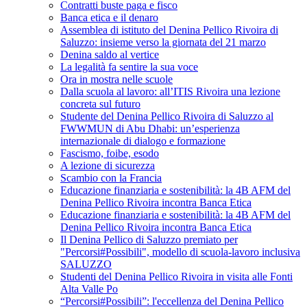
Contratti buste paga e fisco
Banca etica e il denaro
Assemblea di istituto del Denina Pellico Rivoira di
Saluzzo: insieme verso la giornata del 21 marzo
Denina saldo al vertice
La legalità fa sentire la sua voce
Ora in mostra nelle scuole
Dalla scuola al lavoro: all’ITIS Rivoira una lezione
concreta sul futuro
Studente del Denina Pellico Rivoira di Saluzzo al
FWWMUN di Abu Dhabi: un’esperienza
internazionale di dialogo e formazione
Fascismo, foibe, esodo
A lezione di sicurezza
Scambio con la Francia
Educazione finanziaria e sostenibilità: la 4B AFM del
Denina Pellico Rivoira incontra Banca Etica
Educazione finanziaria e sostenibilità: la 4B AFM del
Denina Pellico Rivoira incontra Banca Etica
Il Denina Pellico di Saluzzo premiato per
"Percorsi#Possibili", modello di scuola-lavoro inclusiva
SALUZZO
Studenti del Denina Pellico Rivoira in visita alle Fonti
Alta Valle Po
“Percorsi#Possibili”: l'eccellenza del Denina Pellico