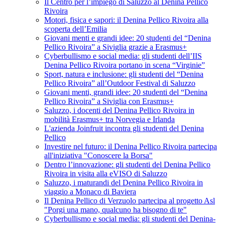
Il Centro per l’impiego di Saluzzo al Denina Pellico
Rivoira
Motori, fisica e sapori: il Denina Pellico Rivoira alla
scoperta dell’Emilia
Giovani menti e grandi idee: 20 studenti del “Denina
Pellico Rivoira” a Siviglia grazie a Erasmus+
Cyberbullismo e social media: gli studenti dell’IIS
Denina Pellico Rivoira portano in scena “Virginie”
Sport, natura e inclusione: gli studenti del “Denina
Pellico Rivoira” all’Outdoor Festival di Saluzzo
Giovani menti, grandi idee: 20 studenti del “Denina
Pellico Rivoira” a Siviglia con Erasmus+
Saluzzo, i docenti del Denina Pellico Rivoira in
mobilità Erasmus+ tra Norvegia e Irlanda
L'azienda Joinfruit incontra gli studenti del Denina
Pellico
Investire nel futuro: il Denina Pellico Rivoira partecipa
all'iniziativa "Conoscere la Borsa"
Dentro l’innovazione: gli studenti del Denina Pellico
Rivoira in visita alla eVISO di Saluzzo
Saluzzo, i maturandi del Denina Pellico Rivoira in
viaggio a Monaco di Baviera
Il Denina Pellico di Verzuolo partecipa al progetto Asl
"Porgi una mano, qualcuno ha bisogno di te"
Cyberbullismo e social media: gli studenti del Denina-