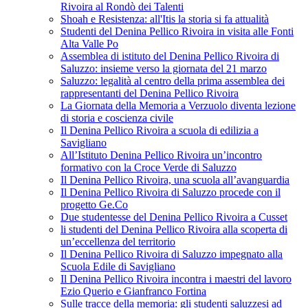
Rivoira al Rondò dei Talenti
Shoah e Resistenza: all'Itis la storia si fa attualità
Studenti del Denina Pellico Rivoira in visita alle Fonti
Alta Valle Po
Assemblea di istituto del Denina Pellico Rivoira di
Saluzzo: insieme verso la giornata del 21 marzo
Saluzzo: legalità al centro della prima assemblea dei
rappresentanti del Denina Pellico Rivoira
La Giornata della Memoria a Verzuolo diventa lezione
di storia e coscienza civile
Il Denina Pellico Rivoira a scuola di edilizia a
Savigliano
All’Istituto Denina Pellico Rivoira un’incontro
formativo con la Croce Verde di Saluzzo
Il Denina Pellico Rivoira, una scuola all’avanguardia
Il Denina Pellico Rivoira di Saluzzo procede con il
progetto Ge.Co
Due studentesse del Denina Pellico Rivoira a Cusset
li studenti del Denina Pellico Rivoira alla scoperta di
un’eccellenza del territorio
Il Denina Pellico Rivoira di Saluzzo impegnato alla
Scuola Edile di Savigliano
Il Denina Pellico Rivoira incontra i maestri del lavoro
Ezio Querio e Gianfranco Fortina
Sulle tracce della memoria: gli studenti saluzzesi ad