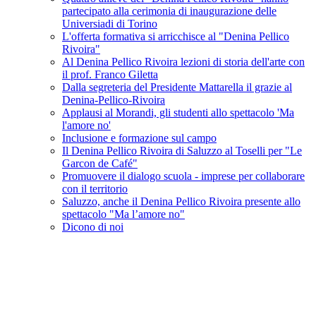
partecipato alla cerimonia di inaugurazione delle
Universiadi di Torino
L'offerta formativa si arricchisce al "Denina Pellico
Rivoira"
Al Denina Pellico Rivoira lezioni di storia dell'arte con
il prof. Franco Giletta
Dalla segreteria del Presidente Mattarella il grazie al
Denina-Pellico-Rivoira
Applausi al Morandi, gli studenti allo spettacolo 'Ma
l'amore no'
Inclusione e formazione sul campo
Il Denina Pellico Rivoira di Saluzzo al Toselli per "Le
Garcon de Café"
Promuovere il dialogo scuola - imprese per collaborare
con il territorio
Saluzzo, anche il Denina Pellico Rivoira presente allo
spettacolo "Ma l’amore no"
Dicono di noi