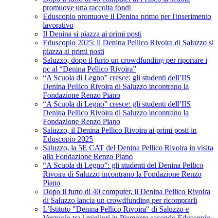
promuove una raccolta fondi
Eduscopio promuove il Denina primo per l'inserimento
lavorativo
Il Denina si piazza ai primi posti
Eduscopio 2025: il Denina Pellico Rivoira di Saluzzo si
piazza ai primi posti
Saluzzo, dopo il furto un crowdfunding per riportare i
pc al “Denina Pellico Rivoira”
“A Scuola di Legno” cresce: gli studenti dell’IIS
Denina Pellico Rivoira di Saluzzo incontrano la
Fondazione Renzo Piano
“A Scuola di Legno” cresce: gli studenti dell’IIS
Denina Pellico Rivoira di Saluzzo incontrano la
Fondazione Renzo Piano
Saluzzo, il Denina Pellico Rivoira ai primi posti in
Eduscopio 2025
Saluzzo, la 5E CAT del Denina Pellico Rivoira in visita
alla Fondazione Renzo Piano
“A Scuola di Legno”: gli studenti del Denina Pellico
Rivoira di Saluzzo incontrano la Fondazione Renzo
Piano
Dopo il furto di 40 computer, il Denina Pellico Rivoira
di Saluzzo lancia un crowdfunding per ricomprarli
L’Istituto "Denina Pellico Rivoira" di Saluzzo e
Verzuolo tra i migliori in Piemonte secondo Eduscopio