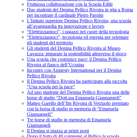
Fruttuosa collaborazione con la Scuola Edile
Due studenti del Denina Pellico Rivoira in gita a Roma
per incontrare il cardinale Pietro Parolin
L'Istituto superiore Denina Pellico Rivoira, una scuola
all’avanguardia tra innovazione e lavoro
“Elettrizziamoci”, i ragazzi nel cuore della tecnologia
“Elettrizziamoci”, tecnologia ed energia per orientare
gli studenti del territorio
Gli studenti del Denina Pellico Rivoira al Museo
Lavazza: imparare la sostenibilità attraverso il gioco
Una scuola che costruisce pace: il Denina Pellico
Rivoira al fianco dell’Ucraina
Incontro con Amnesty International per il Denina
Pellico Rivoira
Il Denina Pellico Rivoira ha partecipato alla raccolta
“Una scuola per la pace”
Ad uno studente del Denina Pellico Rivoira una delle
borse di studio “Dott.ssa Emanuela Giannangeli”
Matteo Garello dell’Itis Rivoira di Verzuolo premiato
con la borsa di studio in memoria di “Emanuela
Giannangeli”
Tre borse di studio in memoria di Emanuela
Giannangeli
Il Denina si piazza ai primi posti
Dopo il furto di 40 computer al Pellico la scuola