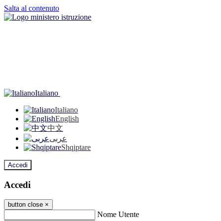
Salta al contenuto
Italiano
Italiano
English
中文
عربى
Shqiptare
Accedi
Accedi
button close
×
Nome Utente