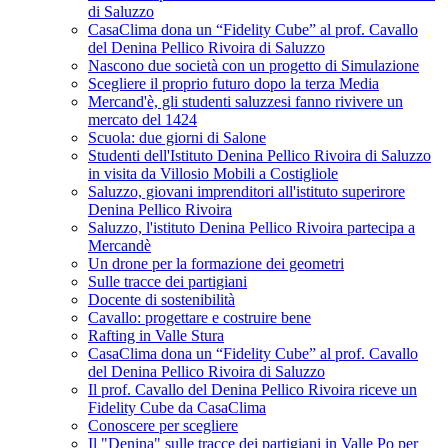
di Saluzzo
CasaClima dona un “Fidelity Cube” al prof. Cavallo
del Denina Pellico Rivoira di Saluzzo
Nascono due società con un progetto di Simulazione
Scegliere il proprio futuro dopo la terza Media
Mercand'è, gli studenti saluzzesi fanno rivivere un
mercato del 1424
Scuola: due giorni di Salone
Studenti dell'Istituto Denina Pellico Rivoira di Saluzzo
in visita da Villosio Mobili a Costigliole
Saluzzo, giovani imprenditori all'istituto superirore
Denina Pellico Rivoira
Saluzzo, l'istituto Denina Pellico Rivoira partecipa a
Mercandè
Un drone per la formazione dei geometri
Sulle tracce dei partigiani
Docente di sostenibilità
Cavallo: progettare e costruire bene
Rafting in Valle Stura
CasaClima dona un “Fidelity Cube” al prof. Cavallo
del Denina Pellico Rivoira di Saluzzo
Il prof. Cavallo del Denina Pellico Rivoira riceve un
Fidelity Cube da CasaClima
Conoscere per scegliere
Il "Denina" sulle tracce dei partigiani in Valle Po per