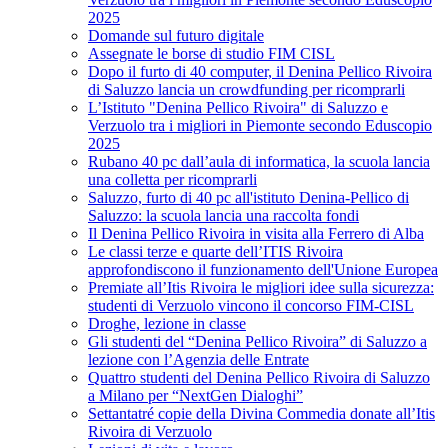
2025
Domande sul futuro digitale
Assegnate le borse di studio FIM CISL
Dopo il furto di 40 computer, il Denina Pellico Rivoira
di Saluzzo lancia un crowdfunding per ricomprarli
L’Istituto "Denina Pellico Rivoira" di Saluzzo e
Verzuolo tra i migliori in Piemonte secondo Eduscopio
2025
Rubano 40 pc dall’aula di informatica, la scuola lancia
una colletta per ricomprarli
Saluzzo, furto di 40 pc all'istituto Denina-Pellico di
Saluzzo: la scuola lancia una raccolta fondi
Il Denina Pellico Rivoira in visita alla Ferrero di Alba
Le classi terze e quarte dell’ITIS Rivoira
approfondiscono il funzionamento dell'Unione Europea
Premiate all’Itis Rivoira le migliori idee sulla sicurezza:
studenti di Verzuolo vincono il concorso FIM-CISL
Droghe, lezione in classe
Gli studenti del “Denina Pellico Rivoira” di Saluzzo a
lezione con l’Agenzia delle Entrate
Quattro studenti del Denina Pellico Rivoira di Saluzzo
a Milano per “NextGen Dialoghi”
Settantatré copie della Divina Commedia donate all’Itis
Rivoira di Verzuolo