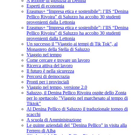
A lezione di giustizia al Denina
Esperti di economia
Erasmus+ “Impresa etica e sostenibile”: l’IIS “Denina
Pellico Rivoira” di Saluzzo ha accolto 30 studenti
provenienti dalla Lettonia
Erasmus+ “Impresa etica e sostenibile”: l’IIS “Denina
Pellico Rivoira” di Saluzzo ha accolto 30 studenti
provenienti dalla Lettonia
Un successo il "Viaggio ai tempi di Tik Tok", al
Monastero della Stella di Saluzzo
Viaggio nel tempo
Come cercare e trovare un lavoro
Ricerca attiva del lavoro
Il futuro è nella sicurezza
Percorsi di democrazia
Pronti per i provinciali
Viaggio nel tempo, versione 2.0
Saluzzo, il Denina Pellico Rivoira ospite dello Zonta
per lo spettacolo "Viaggio nel marchesato al tempo di
Tiktok"
Al Denina Pellico di Saluzzo il traduzionale torneo di
scacchi
A scuola di Amministrazione
Le quinte aziendali del "Denina Pellico" in visita alla
Ferrero di Alba