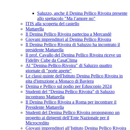
Saluzzo, anche il Denina Pellico Rivoira presente
allo spettacolo "Ma l’amore no"
ITIS alla scoperta del castello
Mattarella
Il Denina Pellico Rivoira partecipa a Mercandè
Giovani imprenditori al Denina Pellico Rivoira
Il Denina Pellico Rivoira di Saluzzo ha incontrato il
presidente Mattarella
Il prof. Cavallo del Denina Pellico Rivoira riceve un
Fidelity Cube da CasaClima
Al "Denina-Pellico-Rivoira" di Saluzzo quattro
giornate di "porte aperte"
Le classi quinte dell'Istituto Denina Pellico Rivoira in
gita d'istruzione a Monaco di Baviera
Denina e Pellico sul podio per Eduscopio 2024
Studenti del “Denina Pellico Rivoira” di Saluzzo
incontrano Mattarella
Il Denina Pellico Rivoira a Roma per incontrare il
Presidente Mattarella
Studenti del Denina Pellico Rivoira propongono un
progetto ai dirigenti dell’Ente Nazionale per il
Microcredito
Giovani imprenditori all’Istituto Denina Pellico Rivoira