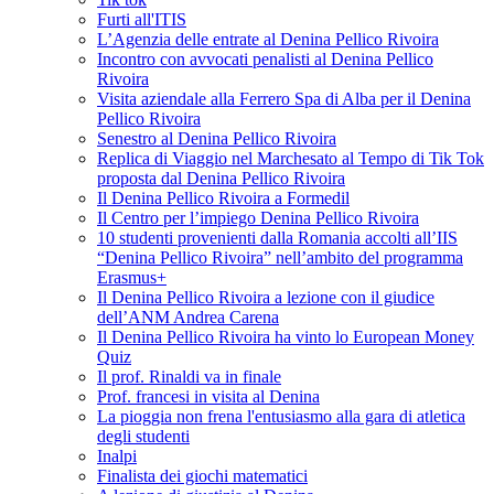
Furti all'ITIS
L’Agenzia delle entrate al Denina Pellico Rivoira
Incontro con avvocati penalisti al Denina Pellico
Rivoira
Visita aziendale alla Ferrero Spa di Alba per il Denina
Pellico Rivoira
Senestro al Denina Pellico Rivoira
Replica di Viaggio nel Marchesato al Tempo di Tik Tok
proposta dal Denina Pellico Rivoira
Il Denina Pellico Rivoira a Formedil
Il Centro per l’impiego Denina Pellico Rivoira
10 studenti provenienti dalla Romania accolti all’IIS
“Denina Pellico Rivoira” nell’ambito del programma
Erasmus+
Il Denina Pellico Rivoira a lezione con il giudice
dell’ANM Andrea Carena
Il Denina Pellico Rivoira ha vinto lo European Money
Quiz
Il prof. Rinaldi va in finale
Prof. francesi in visita al Denina
La pioggia non frena l'entusiasmo alla gara di atletica
degli studenti
Inalpi
Finalista dei giochi matematici