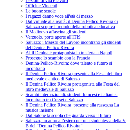
Lezioni di vita e lavoro
Officine Vincenti
Le buone scuole
I ragazzi danno voce all'età di mezzo
Dal virtuale alla realtà: il Denina Pellico Rivoira di
Saluzzo scopre il mondo della robotica educativa
Il Medioevo affascina gli studenti
Verzuolo, porte aperte all'ITIS
Saluzzo: i Maestri del Lavoro incontrano gli studenti
del Denina Pellico Rivoira
AI il Denina è protagonista in trasferta a Napoli
Prosegue lo scambio con la Francia
Denina-Pellico-Rivoira: dove talento e futuro si
incontrano
Il Denina Pellico Rivoira presente alla Festa del libro
medievale e antico di Saluzzo
Il Denina Pellico Rivoira protagonista alla Festa del
libro medievale di Saluzzo
Scambi internazionali: studenti francesi e italiani si
incontrano tra Cusset e Saluzzo
Il Denina Pellico Rivoira presente alla rassegna La
musica insieme
Dal Salone la scuola che guarda verso il futuro
Saluzzo, un anno all’estero per una studentessa della V
B del “Denina Pellico Rivoira”