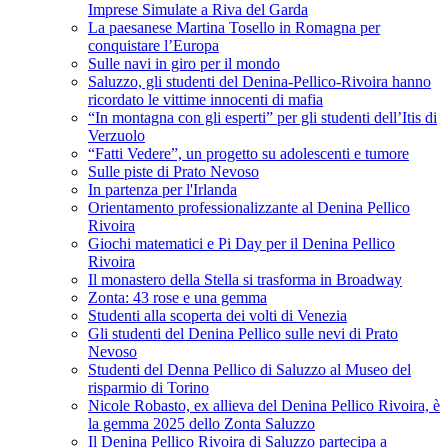
Imprese Simulate a Riva del Garda
La paesanese Martina Tosello in Romagna per
conquistare l’Europa
Sulle navi in giro per il mondo
Saluzzo, gli studenti del Denina-Pellico-Rivoira hanno
ricordato le vittime innocenti di mafia
“In montagna con gli esperti” per gli studenti dell’Itis di
Verzuolo
“Fatti Vedere”, un progetto su adolescenti e tumore
Sulle piste di Prato Nevoso
In partenza per l'Irlanda
Orientamento professionalizzante al Denina Pellico
Rivoira
Giochi matematici e Pi Day per il Denina Pellico
Rivoira
Il monastero della Stella si trasforma in Broadway
Zonta: 43 rose e una gemma
Studenti alla scoperta dei volti di Venezia
Gli studenti del Denina Pellico sulle nevi di Prato
Nevoso
Studenti del Denna Pellico di Saluzzo al Museo del
risparmio di Torino
Nicole Robasto, ex allieva del Denina Pellico Rivoira, è
la gemma 2025 dello Zonta Saluzzo
Il Denina Pellico Rivoira di Saluzzo partecipa a