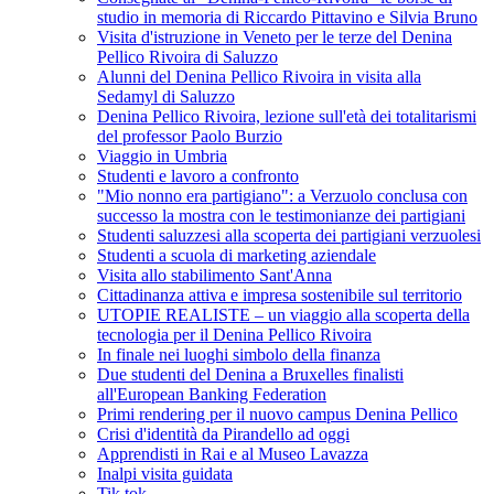
studio in memoria di Riccardo Pittavino e Silvia Bruno
Visita d'istruzione in Veneto per le terze del Denina
Pellico Rivoira di Saluzzo
Alunni del Denina Pellico Rivoira in visita alla
Sedamyl di Saluzzo
Denina Pellico Rivoira, lezione sull'età dei totalitarismi
del professor Paolo Burzio
Viaggio in Umbria
Studenti e lavoro a confronto
"Mio nonno era partigiano": a Verzuolo conclusa con
successo la mostra con le testimonianze dei partigiani
Studenti saluzzesi alla scoperta dei partigiani verzuolesi
Studenti a scuola di marketing aziendale
Visita allo stabilimento Sant'Anna
Cittadinanza attiva e impresa sostenibile sul territorio
UTOPIE REALISTE – un viaggio alla scoperta della
tecnologia per il Denina Pellico Rivoira
In finale nei luoghi simbolo della finanza
Due studenti del Denina a Bruxelles finalisti
all'European Banking Federation
Primi rendering per il nuovo campus Denina Pellico
Crisi d'identità da Pirandello ad oggi
Apprendisti in Rai e al Museo Lavazza
Inalpi visita guidata
Tik tok