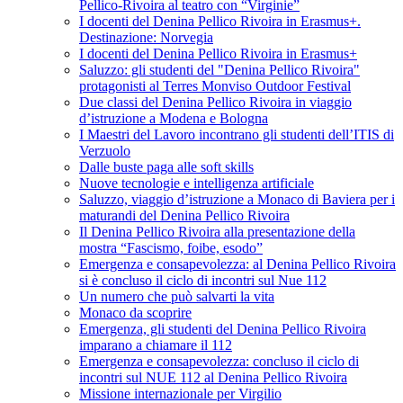
Pellico-Rivoira al teatro con “Virginie”
I docenti del Denina Pellico Rivoira in Erasmus+.
Destinazione: Norvegia
I docenti del Denina Pellico Rivoira in Erasmus+
Saluzzo: gli studenti del "Denina Pellico Rivoira"
protagonisti al Terres Monviso Outdoor Festival
Due classi del Denina Pellico Rivoira in viaggio
d’istruzione a Modena e Bologna
I Maestri del Lavoro incontrano gli studenti dell’ITIS di
Verzuolo
Dalle buste paga alle soft skills
Nuove tecnologie e intelligenza artificiale
Saluzzo, viaggio d’istruzione a Monaco di Baviera per i
maturandi del Denina Pellico Rivoira
Il Denina Pellico Rivoira alla presentazione della
mostra “Fascismo, foibe, esodo”
Emergenza e consapevolezza: al Denina Pellico Rivoira
si è concluso il ciclo di incontri sul Nue 112
Un numero che può salvarti la vita
Monaco da scoprire
Emergenza, gli studenti del Denina Pellico Rivoira
imparano a chiamare il 112
Emergenza e consapevolezza: concluso il ciclo di
incontri sul NUE 112 al Denina Pellico Rivoira
Missione internazionale per Virgilio