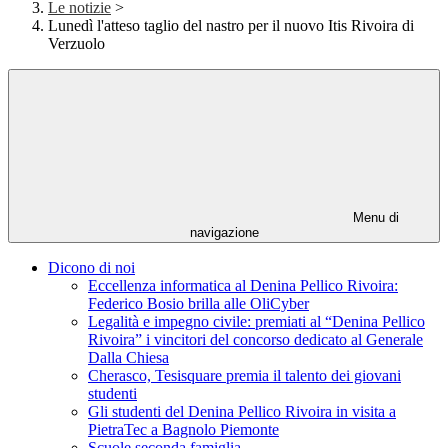
Le notizie
>
Lunedì l'atteso taglio del nastro per il nuovo Itis Rivoira di
Verzuolo
Menu di
navigazione
Dicono di noi
Eccellenza informatica al Denina Pellico Rivoira:
Federico Bosio brilla alle OliCyber
Legalità e impegno civile: premiati al “Denina Pellico
Rivoira” i vincitori del concorso dedicato al Generale
Dalla Chiesa
Cherasco, Tesisquare premia il talento dei giovani
studenti
Gli studenti del Denina Pellico Rivoira in visita a
PietraTec a Bagnolo Piemonte
Scuole seconda famiglia