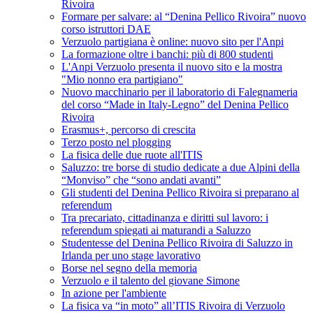
Rivoira
Formare per salvare: al “Denina Pellico Rivoira” nuovo
corso istruttori DAE
Verzuolo partigiana è online: nuovo sito per l'Anpi
La formazione oltre i banchi: più di 800 studenti
L'Anpi Verzuolo presenta il nuovo sito e la mostra
"Mio nonno era partigiano"
Nuovo macchinario per il laboratorio di Falegnameria
del corso “Made in Italy-Legno” del Denina Pellico
Rivoira
Erasmus+, percorso di crescita
Terzo posto nel plogging
La fisica delle due ruote all'ITIS
Saluzzo: tre borse di studio dedicate a due Alpini della
“Monviso” che “sono andati avanti”
Gli studenti del Denina Pellico Rivoira si preparano al
referendum
Tra precariato, cittadinanza e diritti sul lavoro: i
referendum spiegati ai maturandi a Saluzzo
Studentesse del Denina Pellico Rivoira di Saluzzo in
Irlanda per uno stage lavorativo
Borse nel segno della memoria
Verzuolo e il talento del giovane Simone
In azione per l'ambiente
La fisica va “in moto” all’ITIS Rivoira di Verzuolo