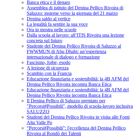
Banca etica e il denaro
Assemblea di istituto del Denina Pellico Rivoira di
Saluzzo: insieme verso la giornata del 21 marzo
Denina saldo al vertice
La legalità fa sentire la sua voce
Ora in mostra nelle scuole
Dalla scuola al lavoro: all’ITIS Rivoira una lezione
concreta sul futuro
Studente del Denina Pellico Rivoira di Saluzzo al
FWWMUN di Abu Dhabi: un’esperienza
internazionale di dialogo e formazione
Fascismo, foibe, esodo
A lezione di sicurezza
Scambio con la Francia
Educazione finanziaria e sostenibilità: la 4B AFM del
Denina Pellico Rivoira incontra Banca Etica
Educazione finanziaria e sostenibilità: la 4B AFM del
Denina Pellico Rivoira incontra Banca Etica
Il Denina Pellico di Saluzzo premiato per
"Percorsi#Possibili", modello di scuola-lavoro inclusiva
SALUZZO
Studenti del Denina Pellico Rivoira in visita alle Fonti
Alta Valle Po
“Percorsi#Possibili”: l'eccellenza del Denina Pellico
Rivoira al Rondò dei Talenti