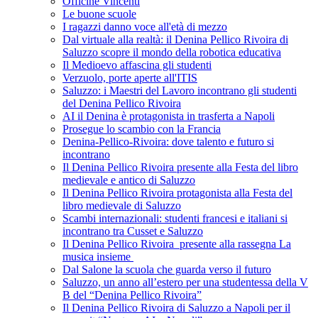
Officine Vincenti
Le buone scuole
I ragazzi danno voce all'età di mezzo
Dal virtuale alla realtà: il Denina Pellico Rivoira di
Saluzzo scopre il mondo della robotica educativa
Il Medioevo affascina gli studenti
Verzuolo, porte aperte all'ITIS
Saluzzo: i Maestri del Lavoro incontrano gli studenti
del Denina Pellico Rivoira
AI il Denina è protagonista in trasferta a Napoli
Prosegue lo scambio con la Francia
Denina-Pellico-Rivoira: dove talento e futuro si
incontrano
Il Denina Pellico Rivoira presente alla Festa del libro
medievale e antico di Saluzzo
Il Denina Pellico Rivoira protagonista alla Festa del
libro medievale di Saluzzo
Scambi internazionali: studenti francesi e italiani si
incontrano tra Cusset e Saluzzo
Il Denina Pellico Rivoira presente alla rassegna La
musica insieme
Dal Salone la scuola che guarda verso il futuro
Saluzzo, un anno all’estero per una studentessa della V
B del “Denina Pellico Rivoira”
Il Denina Pellico Rivoira di Saluzzo a Napoli per il