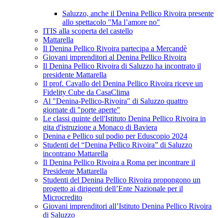
Saluzzo, anche il Denina Pellico Rivoira presente
allo spettacolo "Ma l’amore no"
ITIS alla scoperta del castello
Mattarella
Il Denina Pellico Rivoira partecipa a Mercandè
Giovani imprenditori al Denina Pellico Rivoira
Il Denina Pellico Rivoira di Saluzzo ha incontrato il
presidente Mattarella
Il prof. Cavallo del Denina Pellico Rivoira riceve un
Fidelity Cube da CasaClima
Al "Denina-Pellico-Rivoira" di Saluzzo quattro
giornate di "porte aperte"
Le classi quinte dell'Istituto Denina Pellico Rivoira in
gita d'istruzione a Monaco di Baviera
Denina e Pellico sul podio per Eduscopio 2024
Studenti del “Denina Pellico Rivoira” di Saluzzo
incontrano Mattarella
Il Denina Pellico Rivoira a Roma per incontrare il
Presidente Mattarella
Studenti del Denina Pellico Rivoira propongono un
progetto ai dirigenti dell’Ente Nazionale per il
Microcredito
Giovani imprenditori all’Istituto Denina Pellico Rivoira
di Saluzzo