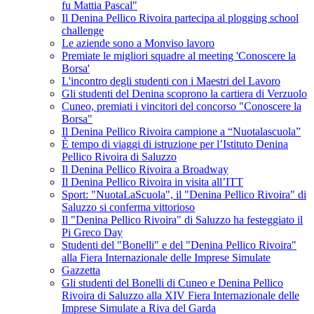
fu Mattia Pascal"
Il Denina Pellico Rivoira partecipa al plogging school
challenge
Le aziende sono a Monviso lavoro
Premiate le migliori squadre al meeting 'Conoscere la
Borsa'
L'incontro degli studenti con i Maestri del Lavoro
Gli studenti del Denina scoprono la cartiera di Verzuolo
Cuneo, premiati i vincitori del concorso "Conoscere la
Borsa"
Il Denina Pellico Rivoira campione a “Nuotalascuola”
È tempo di viaggi di istruzione per l’Istituto Denina
Pellico Rivoira di Saluzzo
Il Denina Pellico Rivoira a Broadway
Il Denina Pellico Rivoira in visita all’ITT
Sport: "NuotaLaScuola", il "Denina Pellico Rivoira" di
Saluzzo si conferma vittorioso
Il "Denina Pellico Rivoira" di Saluzzo ha festeggiato il
Pi Greco Day
Studenti del "Bonelli" e del "Denina Pellico Rivoira"
alla Fiera Internazionale delle Imprese Simulate
Gazzetta
Gli studenti del Bonelli di Cuneo e Denina Pellico
Rivoira di Saluzzo alla XIV Fiera Internazionale delle
Imprese Simulate a Riva del Garda