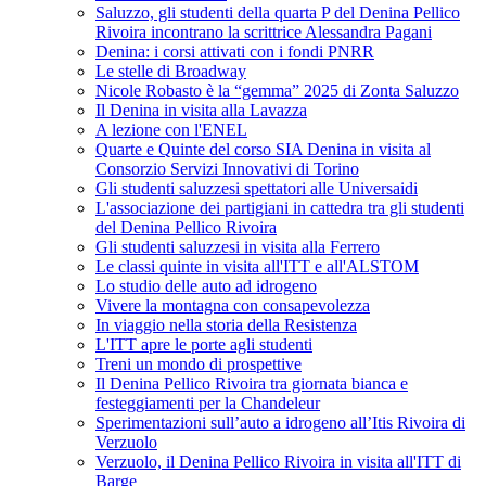
Saluzzo, gli studenti della quarta P del Denina Pellico
Rivoira incontrano la scrittrice Alessandra Pagani
Denina: i corsi attivati con i fondi PNRR
Le stelle di Broadway
Nicole Robasto è la “gemma” 2025 di Zonta Saluzzo
Il Denina in visita alla Lavazza
A lezione con l'ENEL
Quarte e Quinte del corso SIA Denina in visita al
Consorzio Servizi Innovativi di Torino
Gli studenti saluzzesi spettatori alle Universaidi
L'associazione dei partigiani in cattedra tra gli studenti
del Denina Pellico Rivoira
Gli studenti saluzzesi in visita alla Ferrero
Le classi quinte in visita all'ITT e all'ALSTOM
Lo studio delle auto ad idrogeno
Vivere la montagna con consapevolezza
In viaggio nella storia della Resistenza
L'ITT apre le porte agli studenti
Treni un mondo di prospettive
Il Denina Pellico Rivoira tra giornata bianca e
festeggiamenti per la Chandeleur
Sperimentazioni sull’auto a idrogeno all’Itis Rivoira di
Verzuolo
Verzuolo, il Denina Pellico Rivoira in visita all'ITT di
Barge