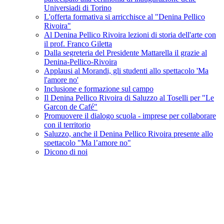
Universiadi di Torino
L'offerta formativa si arricchisce al "Denina Pellico
Rivoira"
Al Denina Pellico Rivoira lezioni di storia dell'arte con
il prof. Franco Giletta
Dalla segreteria del Presidente Mattarella il grazie al
Denina-Pellico-Rivoira
Applausi al Morandi, gli studenti allo spettacolo 'Ma
l'amore no'
Inclusione e formazione sul campo
Il Denina Pellico Rivoira di Saluzzo al Toselli per "Le
Garcon de Café"
Promuovere il dialogo scuola - imprese per collaborare
con il territorio
Saluzzo, anche il Denina Pellico Rivoira presente allo
spettacolo "Ma l’amore no"
Dicono di noi