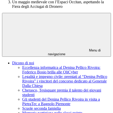
Un maggio medievale con l’Espaci Occitan, aspettando la
Fiera degli Acciugai di Dronero
Menu di
navigazione
Dicono di noi
Eccellenza informatica al Denina Pellico Rivoira:
Federico Bosio brilla alle OliCyber
Legalità e impegno civile: premiati al “Denina Pellico
Rivoira” i vincitori del concorso dedicato al Generale
Dalla Chiesa
Cherasco, Tesisquare premia il talento dei giovani
studenti
Gli studenti del Denina Pellico Rivoira in visita a
PietraTec a Bagnolo Piemonte
Scuole seconda famiglia
Memoria partigiana nelle classi quinte