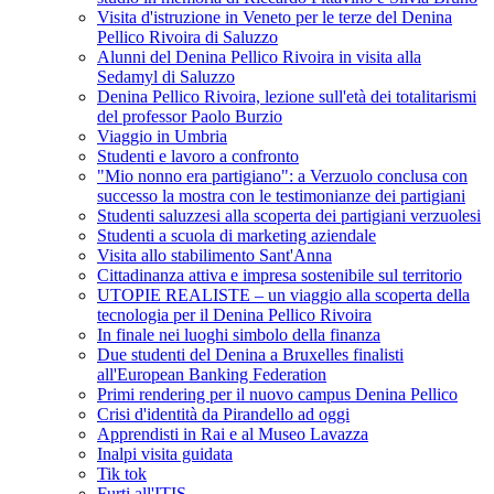
Visita d'istruzione in Veneto per le terze del Denina
Pellico Rivoira di Saluzzo
Alunni del Denina Pellico Rivoira in visita alla
Sedamyl di Saluzzo
Denina Pellico Rivoira, lezione sull'età dei totalitarismi
del professor Paolo Burzio
Viaggio in Umbria
Studenti e lavoro a confronto
"Mio nonno era partigiano": a Verzuolo conclusa con
successo la mostra con le testimonianze dei partigiani
Studenti saluzzesi alla scoperta dei partigiani verzuolesi
Studenti a scuola di marketing aziendale
Visita allo stabilimento Sant'Anna
Cittadinanza attiva e impresa sostenibile sul territorio
UTOPIE REALISTE – un viaggio alla scoperta della
tecnologia per il Denina Pellico Rivoira
In finale nei luoghi simbolo della finanza
Due studenti del Denina a Bruxelles finalisti
all'European Banking Federation
Primi rendering per il nuovo campus Denina Pellico
Crisi d'identità da Pirandello ad oggi
Apprendisti in Rai e al Museo Lavazza
Inalpi visita guidata
Tik tok
Furti all'ITIS