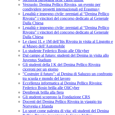
Verzuolo: Denina Pellico Rivoira, un evento per
condividere progetti internazionali ed Erasmus+
Legalità e impegno civile: premiati al “Denina Pellico
Rivoira” i vincitori del concorso dedicato al Generale
Dalla Chiesa
Legalità e impegno civile: premiati al “Denina Pellico
Rivoira” i vincitori del concorso dedicato al Generale
Dalla Chiesa
Le classi 1L e 1M dell’Itis Rivoira in visita al Lingotto e
al Museo dell’Automobile
Lo studente Federico Bosio alle Olicyber
Dal campo al futuro: studenti del Denina in visita allo
Juventus Stadium
Gli studenti della I K del Denina Pellico Rivoira
ciceroni per un giorno
"Costruire il futuro": al Denina di Saluzzo un confronto
tra scuola e mondo del lavoro
Eccellenza informatica al Denina Pellico Rivoira:
Federico Bosio brilla alle OliCyber
Denibreak brilla alla fiera
Gli studenti scoprono la Fondazione CRS
Docenti del Denina Pellico Rivoira in viaggio tra
Norvegia e Irlanda
Lo sport come palestra di vita: gli studenti del Denina