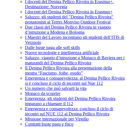
I docenti del Denina Pellico Rivoira in Erasmus+.
Destinazione: Norvegia
I docenti del Denina Pellico Rivoira in Erasmus+
Saluzzo: gli studenti del "Denina Pellico Rivoira"
protagonisti al Terres Monviso Outdoor Festival
Due classi del Denina Pellico Rivoira in viaggio
d’istruzione a Modena e Bologna
I Maestri del Lavoro incontrano gli studenti dell’ITIS di
Verzuolo
Dalle buste paga alle soft skills
Nuove tecnologie e intelligenza artificiale
Saluzzo, viaggio d’istruzione a Monaco di Baviera per i
maturandi del Denina Pellico Rivoira
Il Denina Pellico Rivoira alla presentazione della
mostra “Fascismo, foibe, esodo”
Emergenza e consapevolezza: al Denina Pellico Rivoira
si è concluso il ciclo di incontri sul Nue 112
Un numero che può salvarti la vita
Monaco da scoprire
Emergenza, gli studenti del Denina Pellico Rivoira
imparano a chiamare il 112
Emergenza e consapevolezza: concluso il ciclo di
incontri sul NUE 112 al Denina Pellico Rivoira
Missione internazionale per Virgilio
Contratti buste paga e fisco