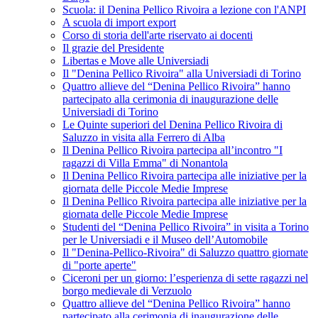
Scuola: il Denina Pellico Rivoira a lezione con l'ANPI
A scuola di import export
Corso di storia dell'arte riservato ai docenti
Il grazie del Presidente
Libertas e Move alle Universiadi
Il "Denina Pellico Rivoira" alla Universiadi di Torino
Quattro allieve del “Denina Pellico Rivoira” hanno
partecipato alla cerimonia di inaugurazione delle
Universiadi di Torino
Le Quinte superiori del Denina Pellico Rivoira di
Saluzzo in visita alla Ferrero di Alba
Il Denina Pellico Rivoira partecipa all’incontro "I
ragazzi di Villa Emma" di Nonantola
Il Denina Pellico Rivoira partecipa alle iniziative per la
giornata delle Piccole Medie Imprese
Il Denina Pellico Rivoira partecipa alle iniziative per la
giornata delle Piccole Medie Imprese
Studenti del “Denina Pellico Rivoira” in visita a Torino
per le Universiadi e il Museo dell’Automobile
Il "Denina-Pellico-Rivoira" di Saluzzo quattro giornate
di "porte aperte"
Ciceroni per un giorno: l’esperienza di sette ragazzi nel
borgo medievale di Verzuolo
Quattro allieve del “Denina Pellico Rivoira” hanno
partecipato alla cerimonia di inaugurazione delle