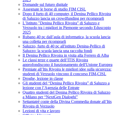
Domande sul futuro digitale
Assegnate le borse di studio FIM CISL
Dopo il furto di 40 computer, il Denina Pellico Rivoira
di Saluzzo lancia un crowdfunding per ricomprarli
L’Istituto "Denina Pellico Rivoira" di Saluzzo e
Verzuolo tra i migliori in Piemonte secondo Eduscopio
2025
Rubano 40 pc dall’aula di informatica, la scuola lancia
una colletta per ricomprarli
Saluzzo, furto di 40 pc all'istituto Denina-Pellico di
Saluzzo: la scuola lancia una raccolta fondi
Il Denina Pellico Rivoira in visita alla Ferrero di Alba
Le classi terze e quarte dell’ITIS Rivoira
approfondiscono il funzionamento dell'Unione Europea
Premiate all’Itis Rivoira le migliori idee sulla sicurezza:
studenti di Verzuolo vincono il concorso FIM-CISL
Droghe, lezione in classe
Gli studenti del “Denina Pellico Rivoira” di Saluzzo a
lezione con l’Agenzia delle Entrate
Quattro studenti del Denina Pellico Rivoira di Saluzzo
a Milano per “NextGen Dialoghi”
Settantatré copie della Divina Commedia donate all’Itis
Rivoira di Verzuolo
Lezioni di vita e lavoro