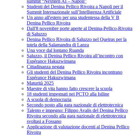
summit “Nextgen AI – Napoli”
Studenti del Denina Pellico Rivoira a Napoli per il
Summit Internazionale sull’Intelligenza Artificiale
Un anno all'estero per una studentessa della V B
Denina Pellico Rivoira
Dall'8 novembre porte aperte al Denina-Pellico-Rivoira
di Saluzzo
Denina Pellico Rivoira di Saluzzo nel Queiras per la
tutela della Salamandra di Lanza
Una voce dal lontano Ruanda
Saluzzo, il Denina Pellico Rivoira all’incontro con
Espérance Hakuzwimana
Cittadinanza negata
Gli studenti del Denina Pellico Rivoira incontrano
Espérance Hakuzwimana
Maturità 2025
Maestre di vita hanno fatto crescere la scuola
18 studenti impegnati nei PCTO alla Isiline
A scuola di democrazia
Secondo posto alla gara nazionale di elettrotecnica
Talento e impegno: Filippo Avalis del Denina Pellico
Rivoira secondo alla gara nazionale di elettrotecnica
svoltasi a Fossano
Applicazione di valutazione docenti al Denina Pellico
Rivoira