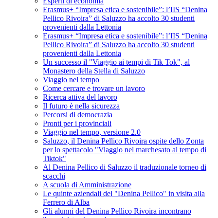
Esperti di economia
Erasmus+ “Impresa etica e sostenibile”: l’IIS “Denina
Pellico Rivoira” di Saluzzo ha accolto 30 studenti
provenienti dalla Lettonia
Erasmus+ “Impresa etica e sostenibile”: l’IIS “Denina
Pellico Rivoira” di Saluzzo ha accolto 30 studenti
provenienti dalla Lettonia
Un successo il "Viaggio ai tempi di Tik Tok", al
Monastero della Stella di Saluzzo
Viaggio nel tempo
Come cercare e trovare un lavoro
Ricerca attiva del lavoro
Il futuro è nella sicurezza
Percorsi di democrazia
Pronti per i provinciali
Viaggio nel tempo, versione 2.0
Saluzzo, il Denina Pellico Rivoira ospite dello Zonta
per lo spettacolo "Viaggio nel marchesato al tempo di
Tiktok"
Al Denina Pellico di Saluzzo il traduzionale torneo di
scacchi
A scuola di Amministrazione
Le quinte aziendali del "Denina Pellico" in visita alla
Ferrero di Alba
Gli alunni del Denina Pellico Rivoira incontrano