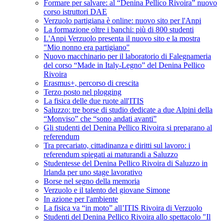
Formare per salvare: al “Denina Pellico Rivoira” nuovo
corso istruttori DAE
Verzuolo partigiana è online: nuovo sito per l'Anpi
La formazione oltre i banchi: più di 800 studenti
L'Anpi Verzuolo presenta il nuovo sito e la mostra
"Mio nonno era partigiano"
Nuovo macchinario per il laboratorio di Falegnameria
del corso “Made in Italy-Legno” del Denina Pellico
Rivoira
Erasmus+, percorso di crescita
Terzo posto nel plogging
La fisica delle due ruote all'ITIS
Saluzzo: tre borse di studio dedicate a due Alpini della
“Monviso” che “sono andati avanti”
Gli studenti del Denina Pellico Rivoira si preparano al
referendum
Tra precariato, cittadinanza e diritti sul lavoro: i
referendum spiegati ai maturandi a Saluzzo
Studentesse del Denina Pellico Rivoira di Saluzzo in
Irlanda per uno stage lavorativo
Borse nel segno della memoria
Verzuolo e il talento del giovane Simone
In azione per l'ambiente
La fisica va “in moto” all’ITIS Rivoira di Verzuolo
Studenti del Denina Pellico Rivoira allo spettacolo "Il