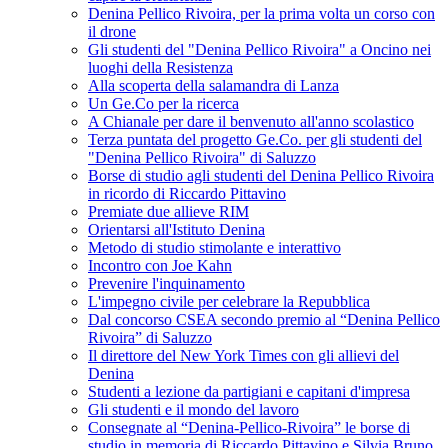
Denina Pellico Rivoira, per la prima volta un corso con
il drone
Gli studenti del "Denina Pellico Rivoira" a Oncino nei
luoghi della Resistenza
Alla scoperta della salamandra di Lanza
Un Ge.Co per la ricerca
A Chianale per dare il benvenuto all'anno scolastico
Terza puntata del progetto Ge.Co. per gli studenti del
"Denina Pellico Rivoira" di Saluzzo
Borse di studio agli studenti del Denina Pellico Rivoira
in ricordo di Riccardo Pittavino
Premiate due allieve RIM
Orientarsi all'Istituto Denina
Metodo di studio stimolante e interattivo
Incontro con Joe Kahn
Prevenire l'inquinamento
L'impegno civile per celebrare la Repubblica
Dal concorso CSEA secondo premio al “Denina Pellico
Rivoira” di Saluzzo
Il direttore del New York Times con gli allievi del
Denina
Studenti a lezione da partigiani e capitani d'impresa
Gli studenti e il mondo del lavoro
Consegnate al “Denina-Pellico-Rivoira” le borse di
studio in memoria di Riccardo Pittavino e Silvia Bruno