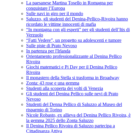
La paesanese Martina Tosello in Romagna per
conquistare l’Europa
Sulle navi in giro per il mondo
Saluzzo, gli studenti del Denina-Pellico-Rivoira hanno
ricordato le vittime innocenti di mafia
“In montagna con gli esperti” per gli studenti dell’Itis di
Verzuolo
“Fatti Vedere”, un progetto su adolescenti e tumore
Sulle piste di Prato Nevoso
In partenza per l'Irlanda
Orientamento professionalizzante al Denina Pellico
Rivoira
Giochi matematici e Pi Day per il Denina Pellico
Rivoira
Il monastero della Stella si trasforma in Broadway
Zonta: 43 rose e una gemma
Studenti alla scoperta dei volti di Venezia
Gli studenti del Denina Pellico sulle nevi di Prato
Nevoso
Studenti del Denna Pellico di Saluzzo al Museo del
risparmio di Torino
Nicole Robasto, ex allieva del Denina Pellico Rivoira, è
la gemma 2025 dello Zonta Saluzzo
Il Denina Pellico Rivoira di Saluzzo partecipa a
Cittadinanza Attiva