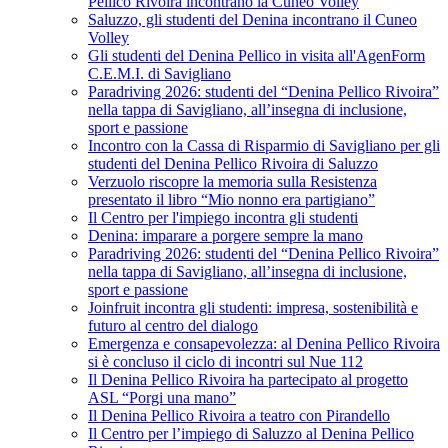
Pellico Rivoira incontrano la Cuneo Volley
Saluzzo, gli studenti del Denina incontrano il Cuneo
Volley
Gli studenti del Denina Pellico in visita all'AgenForm
C.E.M.I. di Savigliano
Paradriving 2026: studenti del “Denina Pellico Rivoira”
nella tappa di Savigliano, all’insegna di inclusione,
sport e passione
Incontro con la Cassa di Risparmio di Savigliano per gli
studenti del Denina Pellico Rivoira di Saluzzo
Verzuolo riscopre la memoria sulla Resistenza
presentato il libro “Mio nonno era partigiano”
Il Centro per l'impiego incontra gli studenti
Denina: imparare a porgere sempre la mano
Paradriving 2026: studenti del “Denina Pellico Rivoira”
nella tappa di Savigliano, all’insegna di inclusione,
sport e passione
Joinfruit incontra gli studenti: impresa, sostenibilità e
futuro al centro del dialogo
Emergenza e consapevolezza: al Denina Pellico Rivoira
si è concluso il ciclo di incontri sul Nue 112
Il Denina Pellico Rivoira ha partecipato al progetto
ASL “Porgi una mano”
Il Denina Pellico Rivoira a teatro con Pirandello
Il Centro per l’impiego di Saluzzo al Denina Pellico