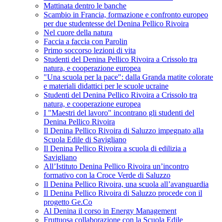
Mattinata dentro le banche
Scambio in Francia, formazione e confronto europeo
per due studentesse del Denina Pellico Rivoira
Nel cuore della natura
Faccia a faccia con Parolin
Primo soccorso lezioni di vita
Studenti del Denina Pellico Rivoira a Crissolo tra
natura, e cooperazione europea
"Una scuola per la pace": dalla Granda matite colorate
e materiali didattici per le scuole ucraine
Studenti del Denina Pellico Rivoira a Crissolo tra
natura, e cooperazione europea
I "Maestri del lavoro" incontrano gli studenti del
Denina Pellico Rivoira
Il Denina Pellico Rivoira di Saluzzo impegnato alla
Scuola Edile di Savigliano
Il Denina Pellico Rivoira a scuola di edilizia a
Savigliano
All’Istituto Denina Pellico Rivoira un’incontro
formativo con la Croce Verde di Saluzzo
Il Denina Pellico Rivoira, una scuola all’avanguardia
Il Denina Pellico Rivoira di Saluzzo procede con il
progetto Ge.Co
Al Denina il corso in Energy Management
Fruttuosa collaborazione con la Scuola Edile