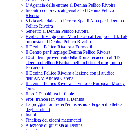
L’Agenzia delle entrate al Denina Pellico Rivoira
Incontro con avvocati penalisti al Denina Pellico
Rivoira
Visita aziendale alla Ferrero Spa di Alba per il Denina
Pellico Rivoira
Senestro al Denina Pellico Rivoira
Replica di Viaggio nel Marchesato al Tempo di Tik Tok
proposta dal Denina Pellico Rivoira
Il Denina Pellico Rivoira a Formedil
Il Centro per l’impiego Denina Pellico Rivoira
10 studenti provenienti dalla Romania accolti all’IIS
“Denina Pellico Rivoira” nell’ambito del programma
Erasmus+
Il Denina Pellico Rivoira a lezione con il giudice
dell’ANM Andrea Carena
Il Denina Pellico Rivoira ha vinto lo European Money
Quiz
Il prof. Rinaldi va in finale
Prof. francesi in visita al Denina
La pioggia non frena l'entusiasmo alla gara di atletica
degli studenti
Inalpi
Finalista dei giochi matematici
A lezione di giustizia al Denina