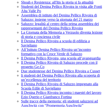
Shoah e Resistenza: all'Itis la storia si fa attualità
Studenti del Denina Pellico Rivoira in visita alle Fonti
Alta Valle Po
Assemblea di istituto del Denina Pellico Rivoira di
Saluzzo: insieme verso la giornata del 21 marzo
Saluzzo: legalità al centro della prima assemblea dei
rappresentanti del Denina Pellico Rivoira
La Giornata della Memoria a Verzuolo diventa lezione
di storia e coscienza civile
Il Denina Pellico Rivoira a scuola di edilizia a
Savigliano
All’Istituto Denina Pellico Rivoira un’incontro
formativo con la Croce Verde di Saluzzo
Il Denina Pellico Rivoira, una scuola all’avanguardia
Il Denina Pellico Rivoira di Saluzzo procede con il
progetto Ge.Co
Due studentesse del Denina Pellico Rivoira a Cusset
li studenti del Denina Pellico Rivoira alla scoperta di
un’eccellenza del territorio
Il Denina Pellico Rivoira di Saluzzo impegnato alla
Scuola Edile di Savigliano
Il Denina Pellico Rivoira incontra i maestri del lavoro
Ezio Querio e Gianfranco Fortina
Sulle tracce della memoria: gli studenti saluzzesi ad
Auschwitz con “Promemoria Auschwitz”