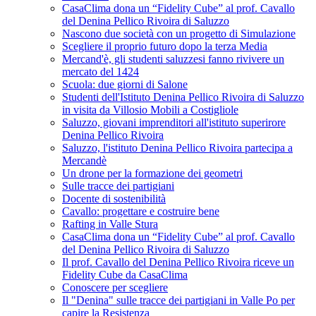
CasaClima dona un “Fidelity Cube” al prof. Cavallo
del Denina Pellico Rivoira di Saluzzo
Nascono due società con un progetto di Simulazione
Scegliere il proprio futuro dopo la terza Media
Mercand'è, gli studenti saluzzesi fanno rivivere un
mercato del 1424
Scuola: due giorni di Salone
Studenti dell'Istituto Denina Pellico Rivoira di Saluzzo
in visita da Villosio Mobili a Costigliole
Saluzzo, giovani imprenditori all'istituto superirore
Denina Pellico Rivoira
Saluzzo, l'istituto Denina Pellico Rivoira partecipa a
Mercandè
Un drone per la formazione dei geometri
Sulle tracce dei partigiani
Docente di sostenibilità
Cavallo: progettare e costruire bene
Rafting in Valle Stura
CasaClima dona un “Fidelity Cube” al prof. Cavallo
del Denina Pellico Rivoira di Saluzzo
Il prof. Cavallo del Denina Pellico Rivoira riceve un
Fidelity Cube da CasaClima
Conoscere per scegliere
Il "Denina" sulle tracce dei partigiani in Valle Po per
capire la Resistenza