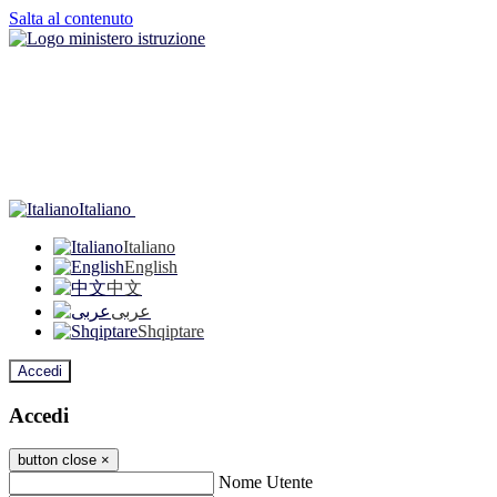
Salta al contenuto
Italiano
Italiano
English
中文
عربى
Shqiptare
Accedi
Accedi
button close
×
Nome Utente