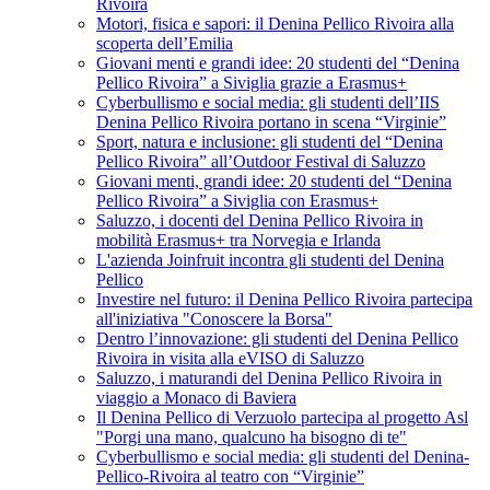
Rivoira
Motori, fisica e sapori: il Denina Pellico Rivoira alla
scoperta dell’Emilia
Giovani menti e grandi idee: 20 studenti del “Denina
Pellico Rivoira” a Siviglia grazie a Erasmus+
Cyberbullismo e social media: gli studenti dell’IIS
Denina Pellico Rivoira portano in scena “Virginie”
Sport, natura e inclusione: gli studenti del “Denina
Pellico Rivoira” all’Outdoor Festival di Saluzzo
Giovani menti, grandi idee: 20 studenti del “Denina
Pellico Rivoira” a Siviglia con Erasmus+
Saluzzo, i docenti del Denina Pellico Rivoira in
mobilità Erasmus+ tra Norvegia e Irlanda
L'azienda Joinfruit incontra gli studenti del Denina
Pellico
Investire nel futuro: il Denina Pellico Rivoira partecipa
all'iniziativa "Conoscere la Borsa"
Dentro l’innovazione: gli studenti del Denina Pellico
Rivoira in visita alla eVISO di Saluzzo
Saluzzo, i maturandi del Denina Pellico Rivoira in
viaggio a Monaco di Baviera
Il Denina Pellico di Verzuolo partecipa al progetto Asl
"Porgi una mano, qualcuno ha bisogno di te"
Cyberbullismo e social media: gli studenti del Denina-
Pellico-Rivoira al teatro con “Virginie”