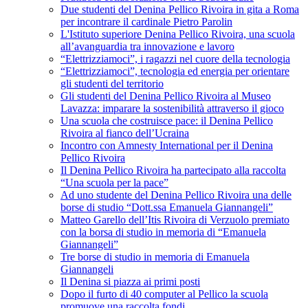
Due studenti del Denina Pellico Rivoira in gita a Roma
per incontrare il cardinale Pietro Parolin
L'Istituto superiore Denina Pellico Rivoira, una scuola
all’avanguardia tra innovazione e lavoro
“Elettrizziamoci”, i ragazzi nel cuore della tecnologia
“Elettrizziamoci”, tecnologia ed energia per orientare
gli studenti del territorio
Gli studenti del Denina Pellico Rivoira al Museo
Lavazza: imparare la sostenibilità attraverso il gioco
Una scuola che costruisce pace: il Denina Pellico
Rivoira al fianco dell’Ucraina
Incontro con Amnesty International per il Denina
Pellico Rivoira
Il Denina Pellico Rivoira ha partecipato alla raccolta
“Una scuola per la pace”
Ad uno studente del Denina Pellico Rivoira una delle
borse di studio “Dott.ssa Emanuela Giannangeli”
Matteo Garello dell’Itis Rivoira di Verzuolo premiato
con la borsa di studio in memoria di “Emanuela
Giannangeli”
Tre borse di studio in memoria di Emanuela
Giannangeli
Il Denina si piazza ai primi posti
Dopo il furto di 40 computer al Pellico la scuola
promuove una raccolta fondi