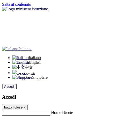
Salta al contenuto
Italiano
Italiano
English
中文
عربى
Shqiptare
Accedi
Accedi
button close
×
Nome Utente