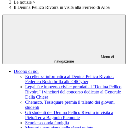
Le notizie
>
Il Denina Pellico Rivoira in visita alla Ferrero di Alba
Menu di
navigazione
Dicono di noi
Eccellenza informatica al Denina Pellico Rivoira:
Federico Bosio brilla alle OliCyber
Legalità e impegno civile: premiati al “Denina Pellico
Rivoira” i vincitori del concorso dedicato al Generale
Dalla Chiesa
Cherasco, Tesisquare premia il talento dei giovani
studenti
Gli studenti del Denina Pellico Rivoira in visita a
PietraTec a Bagnolo Piemonte
Scuole seconda famiglia
Memoria partigiana nelle classi quinte