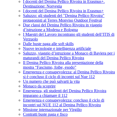
I docenti del Denina Pellico Rivoira in Erasmus+.
Destinazione: Norvegia
I docenti del Denina Pellico Rivoira in Erasmus+
Saluzzo: gli studenti del "Denina Pellico Rivoira"
protagonisti al Terres Monviso Outdoor Festival
Due classi del Denina Pellico Rivoira in viaggio
d’istruzione a Modena e Bologna
I Maestri del Lavoro incontrano gli studenti dell’ITIS di
Verzuolo
Dalle buste paga alle soft skills
Nuove tecnologie e intelligenza artificiale
Saluzzo, viaggio d’istruzione a Monaco di Baviera per i
maturandi del Denina Pellico Rivoira
Il Denina Pellico Rivoira alla presentazione della
mostra “Fascismo, foibe, esodo”
Emergenza e consapevolezza: al Denina Pellico Rivoira
si è concluso il ciclo di incontri sul Nue 112
Un numero che può salvarti la vita
Monaco da scoprire
Emergenza, gli studenti del Denina Pellico Rivoira
imparano a chiamare il 112
Emergenza e consapevolezza: concluso il ciclo di
incontri sul NUE 112 al Denina Pellico Rivoira
Missione internazionale per Virgilio
Contratti buste paga e fisco