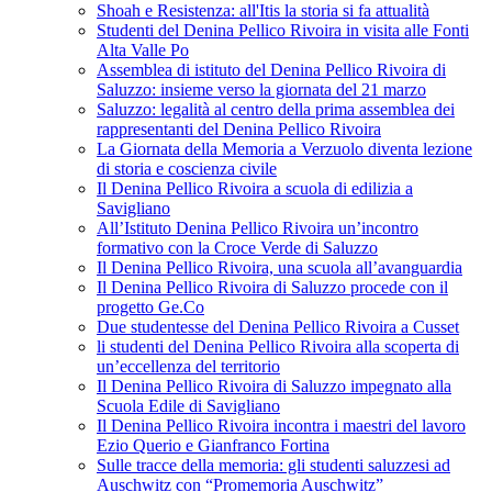
Shoah e Resistenza: all'Itis la storia si fa attualità
Studenti del Denina Pellico Rivoira in visita alle Fonti
Alta Valle Po
Assemblea di istituto del Denina Pellico Rivoira di
Saluzzo: insieme verso la giornata del 21 marzo
Saluzzo: legalità al centro della prima assemblea dei
rappresentanti del Denina Pellico Rivoira
La Giornata della Memoria a Verzuolo diventa lezione
di storia e coscienza civile
Il Denina Pellico Rivoira a scuola di edilizia a
Savigliano
All’Istituto Denina Pellico Rivoira un’incontro
formativo con la Croce Verde di Saluzzo
Il Denina Pellico Rivoira, una scuola all’avanguardia
Il Denina Pellico Rivoira di Saluzzo procede con il
progetto Ge.Co
Due studentesse del Denina Pellico Rivoira a Cusset
li studenti del Denina Pellico Rivoira alla scoperta di
un’eccellenza del territorio
Il Denina Pellico Rivoira di Saluzzo impegnato alla
Scuola Edile di Savigliano
Il Denina Pellico Rivoira incontra i maestri del lavoro
Ezio Querio e Gianfranco Fortina
Sulle tracce della memoria: gli studenti saluzzesi ad
Auschwitz con “Promemoria Auschwitz”