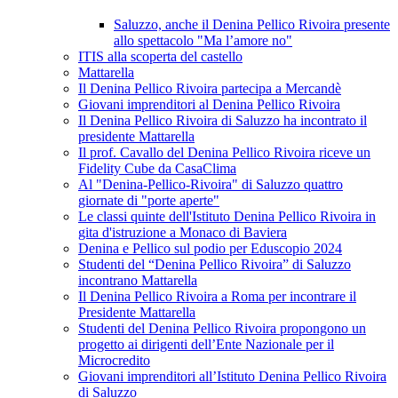
Saluzzo, anche il Denina Pellico Rivoira presente
allo spettacolo "Ma l’amore no"
ITIS alla scoperta del castello
Mattarella
Il Denina Pellico Rivoira partecipa a Mercandè
Giovani imprenditori al Denina Pellico Rivoira
Il Denina Pellico Rivoira di Saluzzo ha incontrato il
presidente Mattarella
Il prof. Cavallo del Denina Pellico Rivoira riceve un
Fidelity Cube da CasaClima
Al "Denina-Pellico-Rivoira" di Saluzzo quattro
giornate di "porte aperte"
Le classi quinte dell'Istituto Denina Pellico Rivoira in
gita d'istruzione a Monaco di Baviera
Denina e Pellico sul podio per Eduscopio 2024
Studenti del “Denina Pellico Rivoira” di Saluzzo
incontrano Mattarella
Il Denina Pellico Rivoira a Roma per incontrare il
Presidente Mattarella
Studenti del Denina Pellico Rivoira propongono un
progetto ai dirigenti dell’Ente Nazionale per il
Microcredito
Giovani imprenditori all’Istituto Denina Pellico Rivoira
di Saluzzo