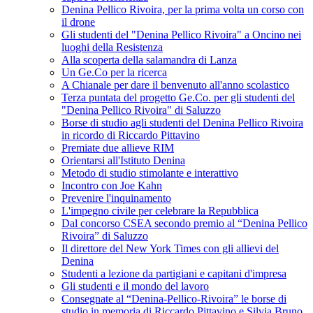
Denina Pellico Rivoira, per la prima volta un corso con
il drone
Gli studenti del "Denina Pellico Rivoira" a Oncino nei
luoghi della Resistenza
Alla scoperta della salamandra di Lanza
Un Ge.Co per la ricerca
A Chianale per dare il benvenuto all'anno scolastico
Terza puntata del progetto Ge.Co. per gli studenti del
"Denina Pellico Rivoira" di Saluzzo
Borse di studio agli studenti del Denina Pellico Rivoira
in ricordo di Riccardo Pittavino
Premiate due allieve RIM
Orientarsi all'Istituto Denina
Metodo di studio stimolante e interattivo
Incontro con Joe Kahn
Prevenire l'inquinamento
L'impegno civile per celebrare la Repubblica
Dal concorso CSEA secondo premio al “Denina Pellico
Rivoira” di Saluzzo
Il direttore del New York Times con gli allievi del
Denina
Studenti a lezione da partigiani e capitani d'impresa
Gli studenti e il mondo del lavoro
Consegnate al “Denina-Pellico-Rivoira” le borse di
studio in memoria di Riccardo Pittavino e Silvia Bruno