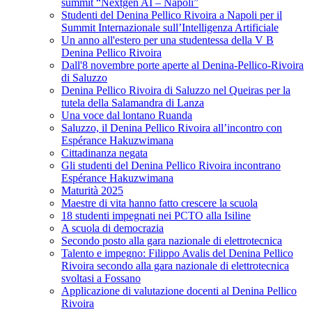
summit “Nextgen AI – Napoli”
Studenti del Denina Pellico Rivoira a Napoli per il
Summit Internazionale sull’Intelligenza Artificiale
Un anno all'estero per una studentessa della V B
Denina Pellico Rivoira
Dall'8 novembre porte aperte al Denina-Pellico-Rivoira
di Saluzzo
Denina Pellico Rivoira di Saluzzo nel Queiras per la
tutela della Salamandra di Lanza
Una voce dal lontano Ruanda
Saluzzo, il Denina Pellico Rivoira all’incontro con
Espérance Hakuzwimana
Cittadinanza negata
Gli studenti del Denina Pellico Rivoira incontrano
Espérance Hakuzwimana
Maturità 2025
Maestre di vita hanno fatto crescere la scuola
18 studenti impegnati nei PCTO alla Isiline
A scuola di democrazia
Secondo posto alla gara nazionale di elettrotecnica
Talento e impegno: Filippo Avalis del Denina Pellico
Rivoira secondo alla gara nazionale di elettrotecnica
svoltasi a Fossano
Applicazione di valutazione docenti al Denina Pellico
Rivoira