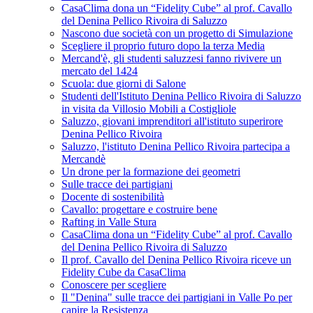
CasaClima dona un “Fidelity Cube” al prof. Cavallo
del Denina Pellico Rivoira di Saluzzo
Nascono due società con un progetto di Simulazione
Scegliere il proprio futuro dopo la terza Media
Mercand'è, gli studenti saluzzesi fanno rivivere un
mercato del 1424
Scuola: due giorni di Salone
Studenti dell'Istituto Denina Pellico Rivoira di Saluzzo
in visita da Villosio Mobili a Costigliole
Saluzzo, giovani imprenditori all'istituto superirore
Denina Pellico Rivoira
Saluzzo, l'istituto Denina Pellico Rivoira partecipa a
Mercandè
Un drone per la formazione dei geometri
Sulle tracce dei partigiani
Docente di sostenibilità
Cavallo: progettare e costruire bene
Rafting in Valle Stura
CasaClima dona un “Fidelity Cube” al prof. Cavallo
del Denina Pellico Rivoira di Saluzzo
Il prof. Cavallo del Denina Pellico Rivoira riceve un
Fidelity Cube da CasaClima
Conoscere per scegliere
Il "Denina" sulle tracce dei partigiani in Valle Po per
capire la Resistenza