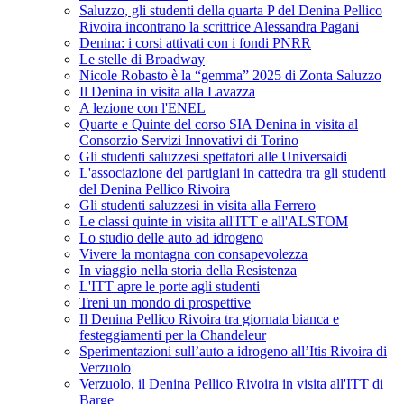
Saluzzo, gli studenti della quarta P del Denina Pellico
Rivoira incontrano la scrittrice Alessandra Pagani
Denina: i corsi attivati con i fondi PNRR
Le stelle di Broadway
Nicole Robasto è la “gemma” 2025 di Zonta Saluzzo
Il Denina in visita alla Lavazza
A lezione con l'ENEL
Quarte e Quinte del corso SIA Denina in visita al
Consorzio Servizi Innovativi di Torino
Gli studenti saluzzesi spettatori alle Universaidi
L'associazione dei partigiani in cattedra tra gli studenti
del Denina Pellico Rivoira
Gli studenti saluzzesi in visita alla Ferrero
Le classi quinte in visita all'ITT e all'ALSTOM
Lo studio delle auto ad idrogeno
Vivere la montagna con consapevolezza
In viaggio nella storia della Resistenza
L'ITT apre le porte agli studenti
Treni un mondo di prospettive
Il Denina Pellico Rivoira tra giornata bianca e
festeggiamenti per la Chandeleur
Sperimentazioni sull’auto a idrogeno all’Itis Rivoira di
Verzuolo
Verzuolo, il Denina Pellico Rivoira in visita all'ITT di
Barge