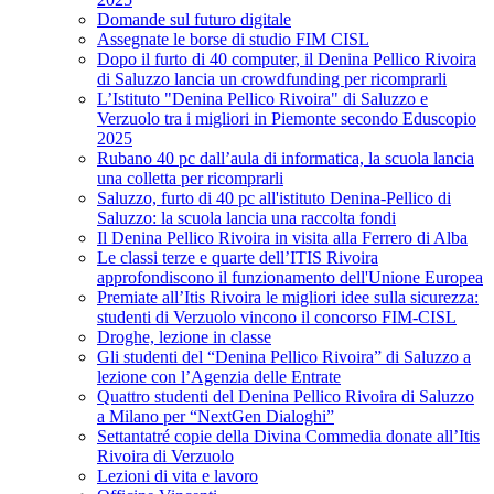
Domande sul futuro digitale
Assegnate le borse di studio FIM CISL
Dopo il furto di 40 computer, il Denina Pellico Rivoira
di Saluzzo lancia un crowdfunding per ricomprarli
L’Istituto "Denina Pellico Rivoira" di Saluzzo e
Verzuolo tra i migliori in Piemonte secondo Eduscopio
2025
Rubano 40 pc dall’aula di informatica, la scuola lancia
una colletta per ricomprarli
Saluzzo, furto di 40 pc all'istituto Denina-Pellico di
Saluzzo: la scuola lancia una raccolta fondi
Il Denina Pellico Rivoira in visita alla Ferrero di Alba
Le classi terze e quarte dell’ITIS Rivoira
approfondiscono il funzionamento dell'Unione Europea
Premiate all’Itis Rivoira le migliori idee sulla sicurezza:
studenti di Verzuolo vincono il concorso FIM-CISL
Droghe, lezione in classe
Gli studenti del “Denina Pellico Rivoira” di Saluzzo a
lezione con l’Agenzia delle Entrate
Quattro studenti del Denina Pellico Rivoira di Saluzzo
a Milano per “NextGen Dialoghi”
Settantatré copie della Divina Commedia donate all’Itis
Rivoira di Verzuolo
Lezioni di vita e lavoro