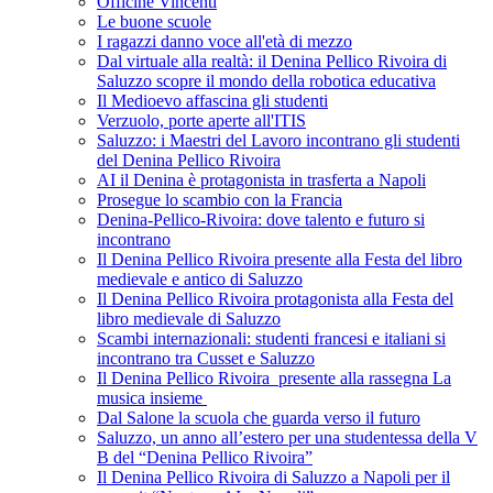
Officine Vincenti
Le buone scuole
I ragazzi danno voce all'età di mezzo
Dal virtuale alla realtà: il Denina Pellico Rivoira di
Saluzzo scopre il mondo della robotica educativa
Il Medioevo affascina gli studenti
Verzuolo, porte aperte all'ITIS
Saluzzo: i Maestri del Lavoro incontrano gli studenti
del Denina Pellico Rivoira
AI il Denina è protagonista in trasferta a Napoli
Prosegue lo scambio con la Francia
Denina-Pellico-Rivoira: dove talento e futuro si
incontrano
Il Denina Pellico Rivoira presente alla Festa del libro
medievale e antico di Saluzzo
Il Denina Pellico Rivoira protagonista alla Festa del
libro medievale di Saluzzo
Scambi internazionali: studenti francesi e italiani si
incontrano tra Cusset e Saluzzo
Il Denina Pellico Rivoira presente alla rassegna La
musica insieme
Dal Salone la scuola che guarda verso il futuro
Saluzzo, un anno all’estero per una studentessa della V
B del “Denina Pellico Rivoira”
Il Denina Pellico Rivoira di Saluzzo a Napoli per il