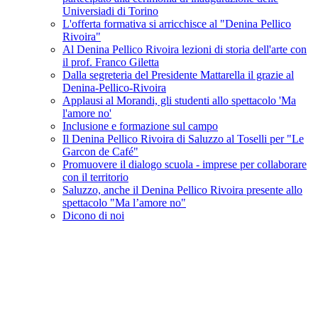
Universiadi di Torino
L'offerta formativa si arricchisce al "Denina Pellico
Rivoira"
Al Denina Pellico Rivoira lezioni di storia dell'arte con
il prof. Franco Giletta
Dalla segreteria del Presidente Mattarella il grazie al
Denina-Pellico-Rivoira
Applausi al Morandi, gli studenti allo spettacolo 'Ma
l'amore no'
Inclusione e formazione sul campo
Il Denina Pellico Rivoira di Saluzzo al Toselli per "Le
Garcon de Café"
Promuovere il dialogo scuola - imprese per collaborare
con il territorio
Saluzzo, anche il Denina Pellico Rivoira presente allo
spettacolo "Ma l’amore no"
Dicono di noi