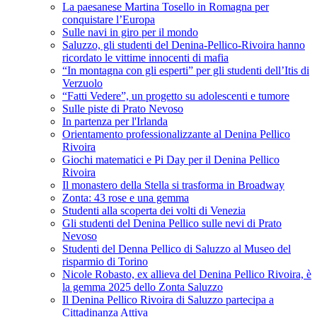
La paesanese Martina Tosello in Romagna per
conquistare l’Europa
Sulle navi in giro per il mondo
Saluzzo, gli studenti del Denina-Pellico-Rivoira hanno
ricordato le vittime innocenti di mafia
“In montagna con gli esperti” per gli studenti dell’Itis di
Verzuolo
“Fatti Vedere”, un progetto su adolescenti e tumore
Sulle piste di Prato Nevoso
In partenza per l'Irlanda
Orientamento professionalizzante al Denina Pellico
Rivoira
Giochi matematici e Pi Day per il Denina Pellico
Rivoira
Il monastero della Stella si trasforma in Broadway
Zonta: 43 rose e una gemma
Studenti alla scoperta dei volti di Venezia
Gli studenti del Denina Pellico sulle nevi di Prato
Nevoso
Studenti del Denna Pellico di Saluzzo al Museo del
risparmio di Torino
Nicole Robasto, ex allieva del Denina Pellico Rivoira, è
la gemma 2025 dello Zonta Saluzzo
Il Denina Pellico Rivoira di Saluzzo partecipa a
Cittadinanza Attiva