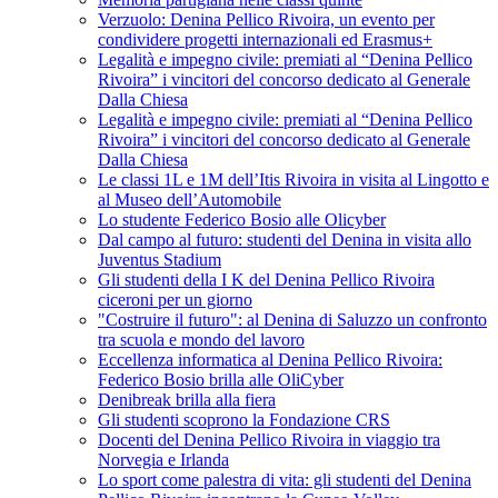
Verzuolo: Denina Pellico Rivoira, un evento per
condividere progetti internazionali ed Erasmus+
Legalità e impegno civile: premiati al “Denina Pellico
Rivoira” i vincitori del concorso dedicato al Generale
Dalla Chiesa
Legalità e impegno civile: premiati al “Denina Pellico
Rivoira” i vincitori del concorso dedicato al Generale
Dalla Chiesa
Le classi 1L e 1M dell’Itis Rivoira in visita al Lingotto e
al Museo dell’Automobile
Lo studente Federico Bosio alle Olicyber
Dal campo al futuro: studenti del Denina in visita allo
Juventus Stadium
Gli studenti della I K del Denina Pellico Rivoira
ciceroni per un giorno
"Costruire il futuro": al Denina di Saluzzo un confronto
tra scuola e mondo del lavoro
Eccellenza informatica al Denina Pellico Rivoira:
Federico Bosio brilla alle OliCyber
Denibreak brilla alla fiera
Gli studenti scoprono la Fondazione CRS
Docenti del Denina Pellico Rivoira in viaggio tra
Norvegia e Irlanda
Lo sport come palestra di vita: gli studenti del Denina