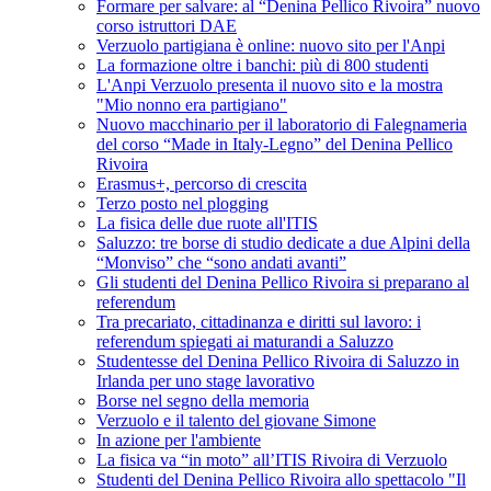
Formare per salvare: al “Denina Pellico Rivoira” nuovo
corso istruttori DAE
Verzuolo partigiana è online: nuovo sito per l'Anpi
La formazione oltre i banchi: più di 800 studenti
L'Anpi Verzuolo presenta il nuovo sito e la mostra
"Mio nonno era partigiano"
Nuovo macchinario per il laboratorio di Falegnameria
del corso “Made in Italy-Legno” del Denina Pellico
Rivoira
Erasmus+, percorso di crescita
Terzo posto nel plogging
La fisica delle due ruote all'ITIS
Saluzzo: tre borse di studio dedicate a due Alpini della
“Monviso” che “sono andati avanti”
Gli studenti del Denina Pellico Rivoira si preparano al
referendum
Tra precariato, cittadinanza e diritti sul lavoro: i
referendum spiegati ai maturandi a Saluzzo
Studentesse del Denina Pellico Rivoira di Saluzzo in
Irlanda per uno stage lavorativo
Borse nel segno della memoria
Verzuolo e il talento del giovane Simone
In azione per l'ambiente
La fisica va “in moto” all’ITIS Rivoira di Verzuolo
Studenti del Denina Pellico Rivoira allo spettacolo "Il