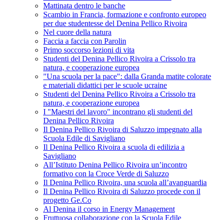
Mattinata dentro le banche
Scambio in Francia, formazione e confronto europeo
per due studentesse del Denina Pellico Rivoira
Nel cuore della natura
Faccia a faccia con Parolin
Primo soccorso lezioni di vita
Studenti del Denina Pellico Rivoira a Crissolo tra
natura, e cooperazione europea
"Una scuola per la pace": dalla Granda matite colorate
e materiali didattici per le scuole ucraine
Studenti del Denina Pellico Rivoira a Crissolo tra
natura, e cooperazione europea
I "Maestri del lavoro" incontrano gli studenti del
Denina Pellico Rivoira
Il Denina Pellico Rivoira di Saluzzo impegnato alla
Scuola Edile di Savigliano
Il Denina Pellico Rivoira a scuola di edilizia a
Savigliano
All’Istituto Denina Pellico Rivoira un’incontro
formativo con la Croce Verde di Saluzzo
Il Denina Pellico Rivoira, una scuola all’avanguardia
Il Denina Pellico Rivoira di Saluzzo procede con il
progetto Ge.Co
Al Denina il corso in Energy Management
Fruttuosa collaborazione con la Scuola Edile