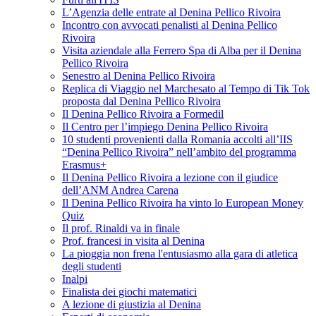
L’Agenzia delle entrate al Denina Pellico Rivoira
Incontro con avvocati penalisti al Denina Pellico
Rivoira
Visita aziendale alla Ferrero Spa di Alba per il Denina
Pellico Rivoira
Senestro al Denina Pellico Rivoira
Replica di Viaggio nel Marchesato al Tempo di Tik Tok
proposta dal Denina Pellico Rivoira
Il Denina Pellico Rivoira a Formedil
Il Centro per l’impiego Denina Pellico Rivoira
10 studenti provenienti dalla Romania accolti all’IIS
“Denina Pellico Rivoira” nell’ambito del programma
Erasmus+
Il Denina Pellico Rivoira a lezione con il giudice
dell’ANM Andrea Carena
Il Denina Pellico Rivoira ha vinto lo European Money
Quiz
Il prof. Rinaldi va in finale
Prof. francesi in visita al Denina
La pioggia non frena l'entusiasmo alla gara di atletica
degli studenti
Inalpi
Finalista dei giochi matematici
A lezione di giustizia al Denina