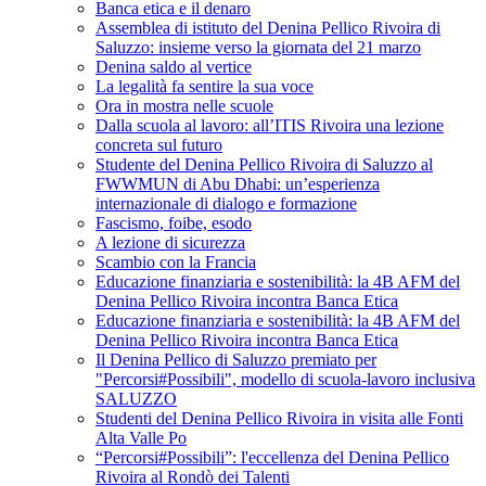
Banca etica e il denaro
Assemblea di istituto del Denina Pellico Rivoira di
Saluzzo: insieme verso la giornata del 21 marzo
Denina saldo al vertice
La legalità fa sentire la sua voce
Ora in mostra nelle scuole
Dalla scuola al lavoro: all’ITIS Rivoira una lezione
concreta sul futuro
Studente del Denina Pellico Rivoira di Saluzzo al
FWWMUN di Abu Dhabi: un’esperienza
internazionale di dialogo e formazione
Fascismo, foibe, esodo
A lezione di sicurezza
Scambio con la Francia
Educazione finanziaria e sostenibilità: la 4B AFM del
Denina Pellico Rivoira incontra Banca Etica
Educazione finanziaria e sostenibilità: la 4B AFM del
Denina Pellico Rivoira incontra Banca Etica
Il Denina Pellico di Saluzzo premiato per
"Percorsi#Possibili", modello di scuola-lavoro inclusiva
SALUZZO
Studenti del Denina Pellico Rivoira in visita alle Fonti
Alta Valle Po
“Percorsi#Possibili”: l'eccellenza del Denina Pellico
Rivoira al Rondò dei Talenti