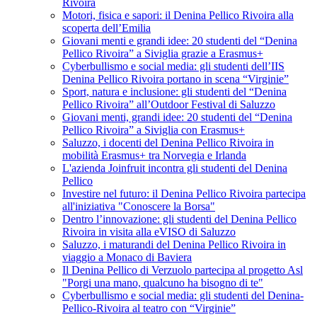
Rivoira
Motori, fisica e sapori: il Denina Pellico Rivoira alla
scoperta dell’Emilia
Giovani menti e grandi idee: 20 studenti del “Denina
Pellico Rivoira” a Siviglia grazie a Erasmus+
Cyberbullismo e social media: gli studenti dell’IIS
Denina Pellico Rivoira portano in scena “Virginie”
Sport, natura e inclusione: gli studenti del “Denina
Pellico Rivoira” all’Outdoor Festival di Saluzzo
Giovani menti, grandi idee: 20 studenti del “Denina
Pellico Rivoira” a Siviglia con Erasmus+
Saluzzo, i docenti del Denina Pellico Rivoira in
mobilità Erasmus+ tra Norvegia e Irlanda
L'azienda Joinfruit incontra gli studenti del Denina
Pellico
Investire nel futuro: il Denina Pellico Rivoira partecipa
all'iniziativa "Conoscere la Borsa"
Dentro l’innovazione: gli studenti del Denina Pellico
Rivoira in visita alla eVISO di Saluzzo
Saluzzo, i maturandi del Denina Pellico Rivoira in
viaggio a Monaco di Baviera
Il Denina Pellico di Verzuolo partecipa al progetto Asl
"Porgi una mano, qualcuno ha bisogno di te"
Cyberbullismo e social media: gli studenti del Denina-
Pellico-Rivoira al teatro con “Virginie”