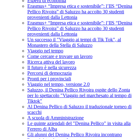
Esperti di economia
Erasmus+ “Impresa etica e sostenibile”: l’IIS “Denina
Pellico Rivoira” di Saluzzo ha accolto 30 studenti
provenienti dalla Lettonia
Erasmus+ “Impresa etica e sostenibile”: l’IIS “Denina
Pellico Rivoira” di Saluzzo ha accolto 30 studenti
provenienti dalla Lettonia
Un successo il "Viaggio ai tempi di Tik Tok", al
Monastero della Stella di Saluzzo
Viaggio nel tempo
Come cercare e trovare un lavoro
Ricerca attiva del lavoro
Il futuro è nella sicurezza
Percorsi di democrazia
Pronti per i provinciali
Viaggio nel tempo, versione 2.0
Saluzzo, il Denina Pellico Rivoira ospite dello Zonta
per lo spettacolo "Viaggio nel marchesato al tempo di
Tiktok"
Al Denina Pellico di Saluzzo il traduzionale torneo di
scacchi
A scuola di Amministrazione
Le quinte aziendali del "Denina Pellico" in visita alla
Ferrero di Alba
Gli alunni del Denina Pellico Rivoira incontrano