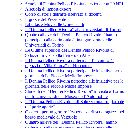
Scuola: il Denina Pellico Rivoira a lezione con l'ANPI
A scuola di import export
Corso di storia dell'arte riservato ai docenti
Il grazie del Presidente
Libertas e Move alle Universiadi
Il "Denina Pellico Rivoira" alla Universiadi di Torino
Quattro allieve del “Denina Pellico Rivoira” hanno
partecipato alla cerimonia di inaugurazione delle
Universiadi di Torino
Le Quinte superiori del Denina Pellico Rivoira di
Saluzzo in visita alla Ferrero di Alba
Il Denina Pellico Rivoira partecipa all’incontro "I
ragazzi di Villa Emma" di Nonantola
Il Denina Pellico Rivoira partecipa alle iniziative per la
giornata delle Piccole Medie Imprese
Il Denina Pellico Rivoira partecipa alle iniziative per la
giornata delle Piccole Medie Imprese
Studenti del “Denina Pellico Rivoira” in visita a Torino
per le Universiadi e il Museo dell’Automobile
Il "Denina-Pellico-Rivoira" di Saluzzo quattro giornate
di "porte aperte"
Ciceroni per un giorno: l’esperienza di sette ragazzi nel
borgo medievale di Verzuolo
Quattro allieve del “Denina Pellico Rivoira” hanno
partecipato alla cerimonia di inaugurazione delle