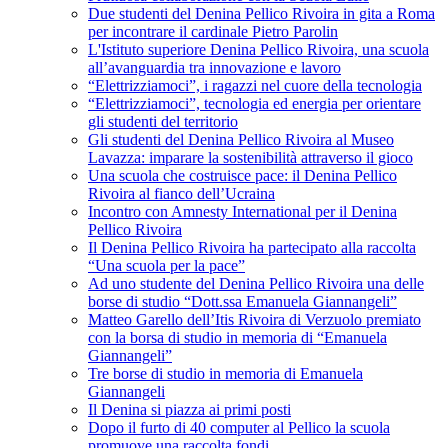
Due studenti del Denina Pellico Rivoira in gita a Roma
per incontrare il cardinale Pietro Parolin
L'Istituto superiore Denina Pellico Rivoira, una scuola
all’avanguardia tra innovazione e lavoro
“Elettrizziamoci”, i ragazzi nel cuore della tecnologia
“Elettrizziamoci”, tecnologia ed energia per orientare
gli studenti del territorio
Gli studenti del Denina Pellico Rivoira al Museo
Lavazza: imparare la sostenibilità attraverso il gioco
Una scuola che costruisce pace: il Denina Pellico
Rivoira al fianco dell’Ucraina
Incontro con Amnesty International per il Denina
Pellico Rivoira
Il Denina Pellico Rivoira ha partecipato alla raccolta
“Una scuola per la pace”
Ad uno studente del Denina Pellico Rivoira una delle
borse di studio “Dott.ssa Emanuela Giannangeli”
Matteo Garello dell’Itis Rivoira di Verzuolo premiato
con la borsa di studio in memoria di “Emanuela
Giannangeli”
Tre borse di studio in memoria di Emanuela
Giannangeli
Il Denina si piazza ai primi posti
Dopo il furto di 40 computer al Pellico la scuola
promuove una raccolta fondi