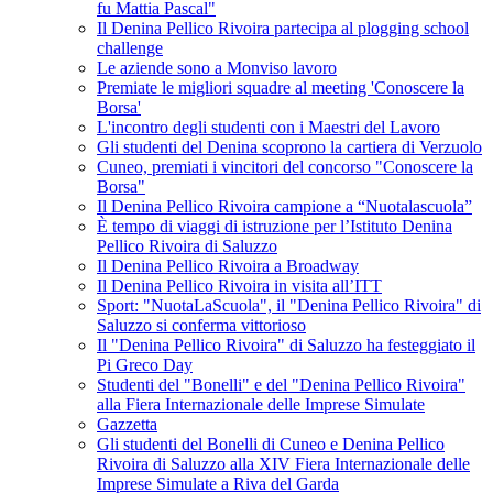
fu Mattia Pascal"
Il Denina Pellico Rivoira partecipa al plogging school
challenge
Le aziende sono a Monviso lavoro
Premiate le migliori squadre al meeting 'Conoscere la
Borsa'
L'incontro degli studenti con i Maestri del Lavoro
Gli studenti del Denina scoprono la cartiera di Verzuolo
Cuneo, premiati i vincitori del concorso "Conoscere la
Borsa"
Il Denina Pellico Rivoira campione a “Nuotalascuola”
È tempo di viaggi di istruzione per l’Istituto Denina
Pellico Rivoira di Saluzzo
Il Denina Pellico Rivoira a Broadway
Il Denina Pellico Rivoira in visita all’ITT
Sport: "NuotaLaScuola", il "Denina Pellico Rivoira" di
Saluzzo si conferma vittorioso
Il "Denina Pellico Rivoira" di Saluzzo ha festeggiato il
Pi Greco Day
Studenti del "Bonelli" e del "Denina Pellico Rivoira"
alla Fiera Internazionale delle Imprese Simulate
Gazzetta
Gli studenti del Bonelli di Cuneo e Denina Pellico
Rivoira di Saluzzo alla XIV Fiera Internazionale delle
Imprese Simulate a Riva del Garda