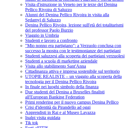
Visita d'istruzione in Veneto per le terze del Denina
Pellico Rivoira di Saluzzo
Alunni del Denina Pellico Rivoira in visita alla
Sedamyl di Saluzzo
Denina Pellico Rivoira, lezione sull'età dei totalitarismi
del professor Paolo Burzio
Viaggio in Umbria
Studenti e lavoro a confronto
"Mio nonno era partigiano": a Verzuolo conclusa con
successo la mostra con le testimonianze dei partigiani
Studenti saluzzesi alla scoperta dei partigiani verzuolesi
Studenti a scuola di marketing aziendale
Visita allo stabilimento Sant'Anna
Cittadinanza attiva e impresa sostenibile sul territorio
UTOPIE REALISTE – un viaggio alla scoperta della
tecnologia per il Denina Pellico Rivoira
In finale nei luoghi simbolo della finanza
Due studenti del Denina a Bruxelles finalisti
all'European Banking Federation
Primi rendering per il nuovo campus Denina Pellico
Crisi d'identità da Pirandello ad oggi
Apprendisti in Rai e al Museo Lavazza
Inalpi visita guidata
Tik tok
Furti all'ITIS