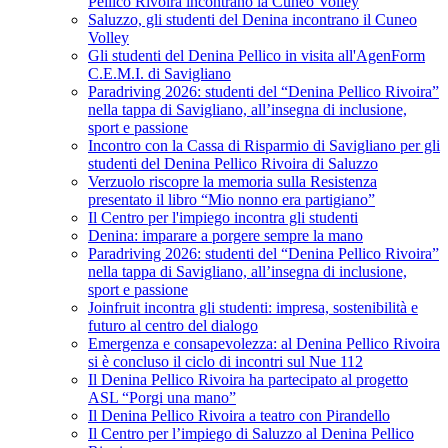
Pellico Rivoira incontrano la Cuneo Volley
Saluzzo, gli studenti del Denina incontrano il Cuneo
Volley
Gli studenti del Denina Pellico in visita all'AgenForm
C.E.M.I. di Savigliano
Paradriving 2026: studenti del “Denina Pellico Rivoira”
nella tappa di Savigliano, all’insegna di inclusione,
sport e passione
Incontro con la Cassa di Risparmio di Savigliano per gli
studenti del Denina Pellico Rivoira di Saluzzo
Verzuolo riscopre la memoria sulla Resistenza
presentato il libro “Mio nonno era partigiano”
Il Centro per l'impiego incontra gli studenti
Denina: imparare a porgere sempre la mano
Paradriving 2026: studenti del “Denina Pellico Rivoira”
nella tappa di Savigliano, all’insegna di inclusione,
sport e passione
Joinfruit incontra gli studenti: impresa, sostenibilità e
futuro al centro del dialogo
Emergenza e consapevolezza: al Denina Pellico Rivoira
si è concluso il ciclo di incontri sul Nue 112
Il Denina Pellico Rivoira ha partecipato al progetto
ASL “Porgi una mano”
Il Denina Pellico Rivoira a teatro con Pirandello
Il Centro per l’impiego di Saluzzo al Denina Pellico