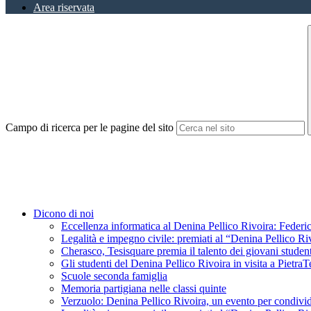
Area riservata
Campo di ricerca per le pagine del sito
Dicono di noi
Eccellenza informatica al Denina Pellico Rivoira: Federic
Legalità e impegno civile: premiati al “Denina Pellico Ri
Cherasco, Tesisquare premia il talento dei giovani student
Gli studenti del Denina Pellico Rivoira in visita a Pietr
Scuole seconda famiglia
Memoria partigiana nelle classi quinte
Verzuolo: Denina Pellico Rivoira, un evento per condivid