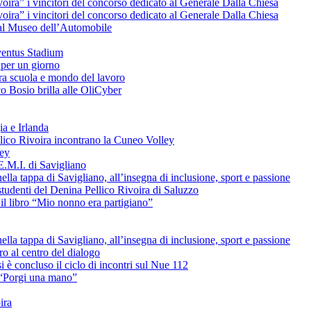
voira” i vincitori del concorso dedicato al Generale Dalla Chiesa
voira” i vincitori del concorso dedicato al Generale Dalla Chiesa
e al Museo dell’Automobile
uventus Stadium
 per un giorno
tra scuola e mondo del lavoro
o Bosio brilla alle OliCyber
ia e Irlanda
ellico Rivoira incontrano la Cuneo Volley
ley
E.M.I. di Savigliano
lla tappa di Savigliano, all’insegna di inclusione, sport e passione
studenti del Denina Pellico Rivoira di Saluzzo
il libro “Mio nonno era partigiano”
lla tappa di Savigliano, all’insegna di inclusione, sport e passione
uro al centro del dialogo
è concluso il ciclo di incontri sul Nue 112
L “Porgi una mano”
ira