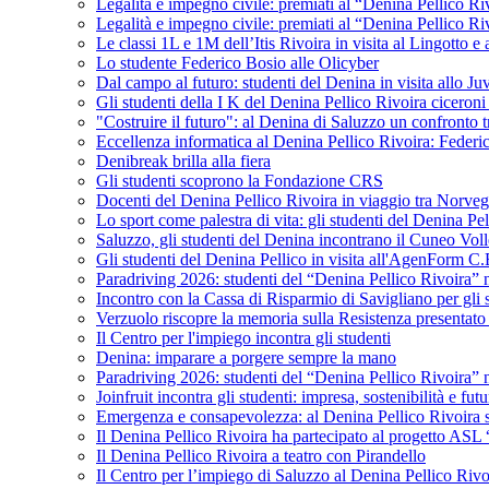
Legalità e impegno civile: premiati al “Denina Pellico Ri
Legalità e impegno civile: premiati al “Denina Pellico Ri
Le classi 1L e 1M dell’Itis Rivoira in visita al Lingotto 
Lo studente Federico Bosio alle Olicyber
Dal campo al futuro: studenti del Denina in visita allo J
Gli studenti della I K del Denina Pellico Rivoira ciceroni
"Costruire il futuro": al Denina di Saluzzo un confronto 
Eccellenza informatica al Denina Pellico Rivoira: Federic
Denibreak brilla alla fiera
Gli studenti scoprono la Fondazione CRS
Docenti del Denina Pellico Rivoira in viaggio tra Norveg
Lo sport come palestra di vita: gli studenti del Denina P
Saluzzo, gli studenti del Denina incontrano il Cuneo Vol
Gli studenti del Denina Pellico in visita all'AgenForm C.
Paradriving 2026: studenti del “Denina Pellico Rivoira” ne
Incontro con la Cassa di Risparmio di Savigliano per gli 
Verzuolo riscopre la memoria sulla Resistenza presentato 
Il Centro per l'impiego incontra gli studenti
Denina: imparare a porgere sempre la mano
Paradriving 2026: studenti del “Denina Pellico Rivoira” ne
Joinfruit incontra gli studenti: impresa, sostenibilità e fut
Emergenza e consapevolezza: al Denina Pellico Rivoira si 
Il Denina Pellico Rivoira ha partecipato al progetto AS
Il Denina Pellico Rivoira a teatro con Pirandello
Il Centro per l’impiego di Saluzzo al Denina Pellico Rivo