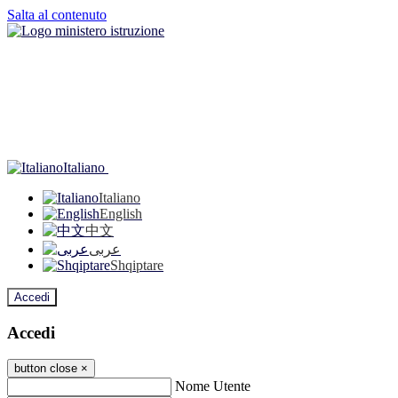
Salta al contenuto
Italiano
Italiano
English
中文
عربى
Shqiptare
Accedi
Accedi
button close
×
Nome Utente