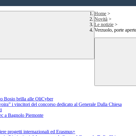
Home
>
Novità
>
Le notizie
>
Verzuolo, porte aperte
o Bosio brilla alle OliCyber
voira” i vincitori del concorso dedicato al Generale Dalla Chiesa
i
aTec a Bagnolo Piemonte
ere progetti internazionali ed Erasmus+