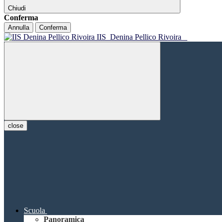
Chiudi
Conferma
Annulla
Conferma
IIS
Denina Pellico Rivoira
close
Scuola
Panoramica