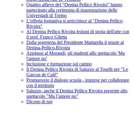
Quattro allieve del “Denina Pellico Rivoira” hanno
partecipato alla cerimonia di inaugurazione delle
Universiadi di Torino
L'offerta formativa si arricchisce al "Denina Pellico
Rivoira"
Al Denina Pellico Rivoira lezioni di storia dell'arte con
il prof. Franco Giletta
Dalla segreteria del Presidente Mattarella il grazie al
Denina-Pellico-Rivoira
Applausi al Morandi, gli studenti allo spettacolo 'Ma
l'amore no'
Inclusione e formazione sul campo
Il Denina Pellico Rivoira di Saluzzo al Toselli per "Le
Garcon de Café"
Promuovere il dialogo scuola - imprese per collaborare
con il territorio
Saluzzo, anche il Denina Pellico Rivoira presente allo
spettacolo "Ma l’amore no"
Dicono di noi