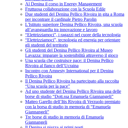
Al Denina il corso in Energy Management
Fruttuosa collaborazione con la Scuola Edile
Due studenti del Denina Pellico Rivoira in gita a Roma
per incontrare il cardinale Pietro Parolin
L'Istituto superiore Denina Pellico Rivoira, una scuola
all’avanguardia tra innovazione e lavoro
“Elettrizziamoci”, i ragazzi nel cuore della tecnologia
“Elettrizziamoci”, tecnologia ed energia per orientare
gli studenti del territorio
Gli studenti del Denina Pellico Rivoira al Museo
Lavazza: imparare la sostenibilità attraverso il gioco
Una scuola che costruisce pace: il Denina Pellico
Rivoira al fianco dell’Ucraina
Incontro con Amnesty International per il Denina
Pellico Rivoira
Il Denina Pellico Rivoira ha partecipato alla raccolta
“Una scuola per la pace”
Ad uno studente del Denina Pellico Rivoira una delle
borse di studio “Dott.ssa Emanuela Giannangeli”
Matteo Garello dell’Itis Rivoira di Verzuolo premiato
con la borsa di studio in memoria di “Emanuela
Giannangeli”
Tre borse di studio in memoria di Emanuela
Giannangeli
Il Denina si piazza ai primi posti