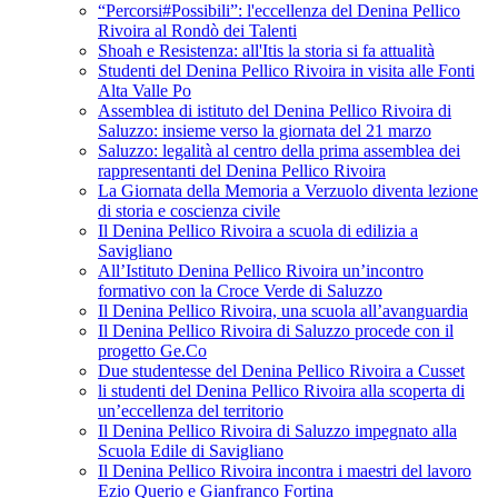
“Percorsi#Possibili”: l'eccellenza del Denina Pellico
Rivoira al Rondò dei Talenti
Shoah e Resistenza: all'Itis la storia si fa attualità
Studenti del Denina Pellico Rivoira in visita alle Fonti
Alta Valle Po
Assemblea di istituto del Denina Pellico Rivoira di
Saluzzo: insieme verso la giornata del 21 marzo
Saluzzo: legalità al centro della prima assemblea dei
rappresentanti del Denina Pellico Rivoira
La Giornata della Memoria a Verzuolo diventa lezione
di storia e coscienza civile
Il Denina Pellico Rivoira a scuola di edilizia a
Savigliano
All’Istituto Denina Pellico Rivoira un’incontro
formativo con la Croce Verde di Saluzzo
Il Denina Pellico Rivoira, una scuola all’avanguardia
Il Denina Pellico Rivoira di Saluzzo procede con il
progetto Ge.Co
Due studentesse del Denina Pellico Rivoira a Cusset
li studenti del Denina Pellico Rivoira alla scoperta di
un’eccellenza del territorio
Il Denina Pellico Rivoira di Saluzzo impegnato alla
Scuola Edile di Savigliano
Il Denina Pellico Rivoira incontra i maestri del lavoro
Ezio Querio e Gianfranco Fortina