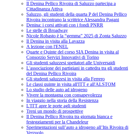
Il Denina Pellico Rivoira di Saluzzo partecipa a
Cittadinanza Attiva
Saluzzo, gli studenti della quarta P del Denina Pellico
Rivoira incontrano la scrittrice Alessandra Pagani
Denina: i corsi attivati con i fondi PNRR
Le stelle di Broadway
Nicole Robasto è la “gemma” 2025 di Zonta Saluzzo
Il Denina in visita alla Lavazza
A lezione con l'ENEL
Quarte e Quinte del corso SIA Denina in visita al
Consorzio Servizi Innovativi di Torino
Gli studenti saluzzesi spettatori alle Universaidi
L'associazione dei partigiani in cattedra tra gli studenti
del Denina Pellico Rivoira
Gli studenti saluzzesi in visita alla Ferrero
Le classi quinte in visita all'ITT e all'ALSTOM
Lo studio delle auto ad idrogeno
Vivere la montagna con consapevolezza
In viaggio nella storia della Resistenza
L'ITT apre le porte agli studenti
Treni un mondo di prospettive
Il Denina Pellico Rivoira tra giornata bianca e
festeggiamenti per la Chandeleur
Sperimentazioni sull’auto a idrogeno all’Itis Rivoira di
Verzuolo