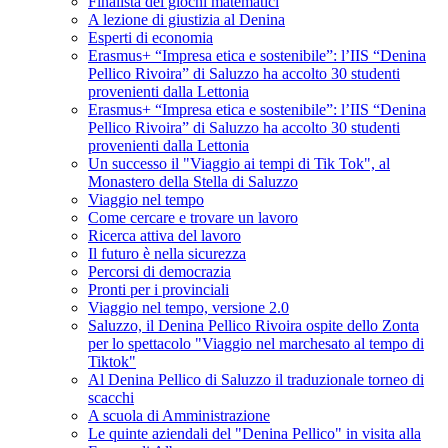
Finalista dei giochi matematici
A lezione di giustizia al Denina
Esperti di economia
Erasmus+ “Impresa etica e sostenibile”: l’IIS “Denina
Pellico Rivoira” di Saluzzo ha accolto 30 studenti
provenienti dalla Lettonia
Erasmus+ “Impresa etica e sostenibile”: l’IIS “Denina
Pellico Rivoira” di Saluzzo ha accolto 30 studenti
provenienti dalla Lettonia
Un successo il "Viaggio ai tempi di Tik Tok", al
Monastero della Stella di Saluzzo
Viaggio nel tempo
Come cercare e trovare un lavoro
Ricerca attiva del lavoro
Il futuro è nella sicurezza
Percorsi di democrazia
Pronti per i provinciali
Viaggio nel tempo, versione 2.0
Saluzzo, il Denina Pellico Rivoira ospite dello Zonta
per lo spettacolo "Viaggio nel marchesato al tempo di
Tiktok"
Al Denina Pellico di Saluzzo il traduzionale torneo di
scacchi
A scuola di Amministrazione
Le quinte aziendali del "Denina Pellico" in visita alla