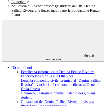
Le notizie
>
“A Scuola di Legno” cresce: gli studenti dell’IIS Denina
Pellico Rivoira di Saluzzo incontrano la Fondazione Renzo
Piano
Menu di
navigazione
Dicono di noi
Eccellenza informatica al Denina Pellico Rivoira:
Federico Bosio brilla alle OliCyber
Legalità e impegno civile: premiati al “Denina Pellico
Rivoira” i vincitori del concorso dedicato al Generale
Dalla Chiesa
Cherasco, Tesisquare premia il talento dei giovani
studenti
Gli studenti del Denina Pellico Rivoira in visita a
PietraTec a Bagnolo Piemonte