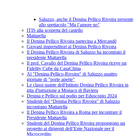
Saluzzo, anche il Denina Pellico Rivoira presente
allo spettacolo "Ma l’amore no"
ITIS alla scoperta del castello
Mattarella
Il Denina Pellico Rivoira partecipa a Mercandè
Giovani imprenditori al Denina Pellico Rivoira
Il Denina Pellico Rivoira di Saluzzo ha incontrato il
presidente Mattarella
Il prof. Cavallo del Denina Pellico Rivoira riceve un
Fidelity Cube da CasaClima
Al "Denina-Pellico-Rivoira" di Saluzzo quattro
giornate di "porte aperte"
Le classi quinte dell'Istituto Denina Pellico Rivoira in
gita d'istruzione a Monaco di Baviera
Denina e Pellico sul podio per Eduscopio 2024
Studenti del “Denina Pellico Rivoira” di Saluzzo
incontrano Mattarella
Il Denina Pellico Rivoira a Roma per incontrare il
Presidente Mattarella
Studenti del Denina Pellico Rivoira propongono un
progetto ai dirigenti dell’Ente Nazionale per il
Microcredito