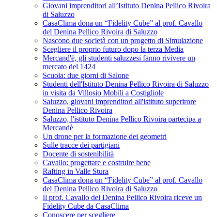
Giovani imprenditori all’Istituto Denina Pellico Rivoira
di Saluzzo
CasaClima dona un “Fidelity Cube” al prof. Cavallo
del Denina Pellico Rivoira di Saluzzo
Nascono due società con un progetto di Simulazione
Scegliere il proprio futuro dopo la terza Media
Mercand'è, gli studenti saluzzesi fanno rivivere un
mercato del 1424
Scuola: due giorni di Salone
Studenti dell'Istituto Denina Pellico Rivoira di Saluzzo
in visita da Villosio Mobili a Costigliole
Saluzzo, giovani imprenditori all'istituto superirore
Denina Pellico Rivoira
Saluzzo, l'istituto Denina Pellico Rivoira partecipa a
Mercandè
Un drone per la formazione dei geometri
Sulle tracce dei partigiani
Docente di sostenibilità
Cavallo: progettare e costruire bene
Rafting in Valle Stura
CasaClima dona un “Fidelity Cube” al prof. Cavallo
del Denina Pellico Rivoira di Saluzzo
Il prof. Cavallo del Denina Pellico Rivoira riceve un
Fidelity Cube da CasaClima
Conoscere per scegliere