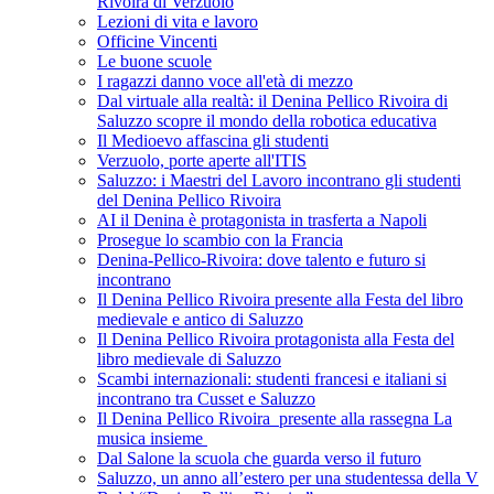
Rivoira di Verzuolo
Lezioni di vita e lavoro
Officine Vincenti
Le buone scuole
I ragazzi danno voce all'età di mezzo
Dal virtuale alla realtà: il Denina Pellico Rivoira di
Saluzzo scopre il mondo della robotica educativa
Il Medioevo affascina gli studenti
Verzuolo, porte aperte all'ITIS
Saluzzo: i Maestri del Lavoro incontrano gli studenti
del Denina Pellico Rivoira
AI il Denina è protagonista in trasferta a Napoli
Prosegue lo scambio con la Francia
Denina-Pellico-Rivoira: dove talento e futuro si
incontrano
Il Denina Pellico Rivoira presente alla Festa del libro
medievale e antico di Saluzzo
Il Denina Pellico Rivoira protagonista alla Festa del
libro medievale di Saluzzo
Scambi internazionali: studenti francesi e italiani si
incontrano tra Cusset e Saluzzo
Il Denina Pellico Rivoira presente alla rassegna La
musica insieme
Dal Salone la scuola che guarda verso il futuro
Saluzzo, un anno all’estero per una studentessa della V