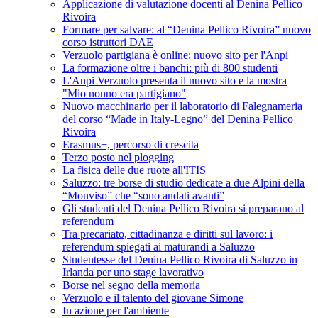
Applicazione di valutazione docenti al Denina Pellico
Rivoira
Formare per salvare: al “Denina Pellico Rivoira” nuovo
corso istruttori DAE
Verzuolo partigiana è online: nuovo sito per l'Anpi
La formazione oltre i banchi: più di 800 studenti
L'Anpi Verzuolo presenta il nuovo sito e la mostra
"Mio nonno era partigiano"
Nuovo macchinario per il laboratorio di Falegnameria
del corso “Made in Italy-Legno” del Denina Pellico
Rivoira
Erasmus+, percorso di crescita
Terzo posto nel plogging
La fisica delle due ruote all'ITIS
Saluzzo: tre borse di studio dedicate a due Alpini della
“Monviso” che “sono andati avanti”
Gli studenti del Denina Pellico Rivoira si preparano al
referendum
Tra precariato, cittadinanza e diritti sul lavoro: i
referendum spiegati ai maturandi a Saluzzo
Studentesse del Denina Pellico Rivoira di Saluzzo in
Irlanda per uno stage lavorativo
Borse nel segno della memoria
Verzuolo e il talento del giovane Simone
In azione per l'ambiente