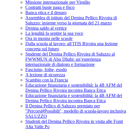
Missione internazionale per Virgilio
Contratti buste paga e fisco
Banca etica e il denaro
Assemblea di istituto del Denina Pellico Rivoira di
Saluzzo: insieme verso la giornata del 21 marzo
Denina saldo al vertice
La legalità fa sentire la sua voce
Ora in mostra nelle scuole
Dalla scuola al lavoro: all’ITIS Rivoira una lezione
concreta sul futuro
Studente del Denina Pellico Rivoira di Saluzzo al
FWWMUN di Abu Dhabi: un’esperienza
internazionale di dialogo e formazione
Fascismo, foibe, esodo
A lezione di sicurezza
Scambio con la Francia
Educazione finanziaria e sostenibilità: la 4B AFM del
Denina Pellico Rivoira incontra Banca Etica
Educazione finanziaria e sostenibilità: la 4B AFM del
Denina Pellico Rivoira incontra Banca Etica
Il Denina Pellico di Saluzzo premiato per
"Percorsi#Possibili", modello di scuola-lavoro inclusiva
SALUZZO
Studenti del Denina Pellico Rivoira in visita alle Fonti
Alta Valle Po