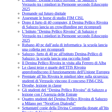
Verzuolo tra i migliori in Piemonte secondo Eduscopio
2025
Domande sul futuro digitale
Assegnate le borse di studio FIM CISL
Dopo il furto di 40 computer, il Denina Pellico Rivoira
di Saluzzo lancia un crowdfunding per ricomprarli
L’Istituto "Denina Pellico Rivoira" di Saluzzo e
Verzuolo tra i migliori in Piemonte secondo Eduscopio
2025
Rubano 40 pc dall’aula di informatica, la scuola lancia
una colletta per ricomprarli
Saluzzo, furto di 40 pc all'istituto Denina-Pellico di
Saluzzo: la scuola lancia una raccolta fondi
Il Denina Pellico Rivoira in visita alla Ferrero di Alba
Le classi terze e quarte dell’ITIS Rivoira
approfondiscono il funzionamento dell'Unione Europea
Premiate all’Itis Rivoira le migliori idee sulla sicurezza:
studenti di Verzuolo vincono il concorso FIM-CISL
Droghe, lezione in classe
Gli studenti del “Denina Pellico Rivoira” di Saluzzo a
lezione con l’Agenzia delle Entrate
Quattro studenti del Denina Pellico Rivoira di Saluzzo
a Milano per “NextGen Dialoghi”
Settantatré copie della Divina Commedia donate all’Itis