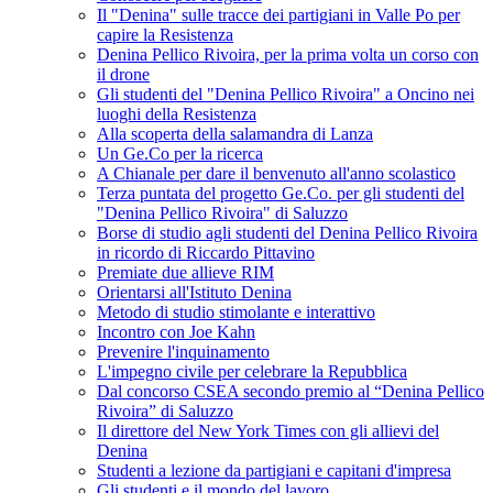
Il "Denina" sulle tracce dei partigiani in Valle Po per
capire la Resistenza
Denina Pellico Rivoira, per la prima volta un corso con
il drone
Gli studenti del "Denina Pellico Rivoira" a Oncino nei
luoghi della Resistenza
Alla scoperta della salamandra di Lanza
Un Ge.Co per la ricerca
A Chianale per dare il benvenuto all'anno scolastico
Terza puntata del progetto Ge.Co. per gli studenti del
"Denina Pellico Rivoira" di Saluzzo
Borse di studio agli studenti del Denina Pellico Rivoira
in ricordo di Riccardo Pittavino
Premiate due allieve RIM
Orientarsi all'Istituto Denina
Metodo di studio stimolante e interattivo
Incontro con Joe Kahn
Prevenire l'inquinamento
L'impegno civile per celebrare la Repubblica
Dal concorso CSEA secondo premio al “Denina Pellico
Rivoira” di Saluzzo
Il direttore del New York Times con gli allievi del
Denina
Studenti a lezione da partigiani e capitani d'impresa
Gli studenti e il mondo del lavoro