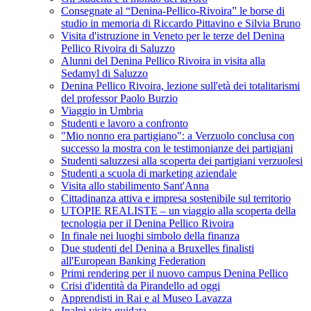
Consegnate al “Denina-Pellico-Rivoira” le borse di
studio in memoria di Riccardo Pittavino e Silvia Bruno
Visita d'istruzione in Veneto per le terze del Denina
Pellico Rivoira di Saluzzo
Alunni del Denina Pellico Rivoira in visita alla
Sedamyl di Saluzzo
Denina Pellico Rivoira, lezione sull'età dei totalitarismi
del professor Paolo Burzio
Viaggio in Umbria
Studenti e lavoro a confronto
"Mio nonno era partigiano": a Verzuolo conclusa con
successo la mostra con le testimonianze dei partigiani
Studenti saluzzesi alla scoperta dei partigiani verzuolesi
Studenti a scuola di marketing aziendale
Visita allo stabilimento Sant'Anna
Cittadinanza attiva e impresa sostenibile sul territorio
UTOPIE REALISTE – un viaggio alla scoperta della
tecnologia per il Denina Pellico Rivoira
In finale nei luoghi simbolo della finanza
Due studenti del Denina a Bruxelles finalisti
all'European Banking Federation
Primi rendering per il nuovo campus Denina Pellico
Crisi d'identità da Pirandello ad oggi
Apprendisti in Rai e al Museo Lavazza
Inalpi visita guidata