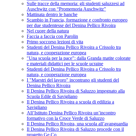
Sulle tracce della memoria: gli studenti saluzzesi ad
Auschwitz con “Promemoria Auschwitz”
Mattinata dentro le banche
Scambio in Francia, formazione e confronto europeo
per due studentesse del Denina Pellico Rivoira
Nel cuore della natura
Faccia a faccia con Parolin
Primo soccorso lezioni di vita
Studenti del Denina Pellico Rivoira a Crissolo tra
natura, e cooperazione europea
"Una scuola per la pace": dalla Granda matite colorate
e materiali didattici per le scuole ucraine
Studenti del Denina Pellico Rivoira a Crissolo tra
natura, e cooperazione europea
I "Maestri del lavoro" incontrano gli studenti del
Denina Pellico Rivoira
Il Denina Pellico Rivoira di Saluzzo impegnato alla
Scuola Edile di Savigliano
Il Denina Pellico Rivoira a scuola di edilizia a
Savigliano
All’Istituto Denina Pellico Rivoira un’incontro
formativo con la Croce Verde di Saluzzo
Il Denina Pellico Rivoira, una scuola all’avanguardia
Il Denina Pellico Rivoira di Saluzzo procede con il
progetto Ge.Co