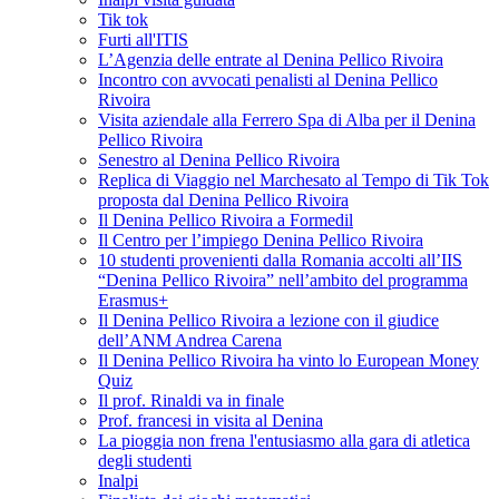
Tik tok
Furti all'ITIS
L’Agenzia delle entrate al Denina Pellico Rivoira
Incontro con avvocati penalisti al Denina Pellico
Rivoira
Visita aziendale alla Ferrero Spa di Alba per il Denina
Pellico Rivoira
Senestro al Denina Pellico Rivoira
Replica di Viaggio nel Marchesato al Tempo di Tik Tok
proposta dal Denina Pellico Rivoira
Il Denina Pellico Rivoira a Formedil
Il Centro per l’impiego Denina Pellico Rivoira
10 studenti provenienti dalla Romania accolti all’IIS
“Denina Pellico Rivoira” nell’ambito del programma
Erasmus+
Il Denina Pellico Rivoira a lezione con il giudice
dell’ANM Andrea Carena
Il Denina Pellico Rivoira ha vinto lo European Money
Quiz
Il prof. Rinaldi va in finale
Prof. francesi in visita al Denina
La pioggia non frena l'entusiasmo alla gara di atletica
degli studenti
Inalpi