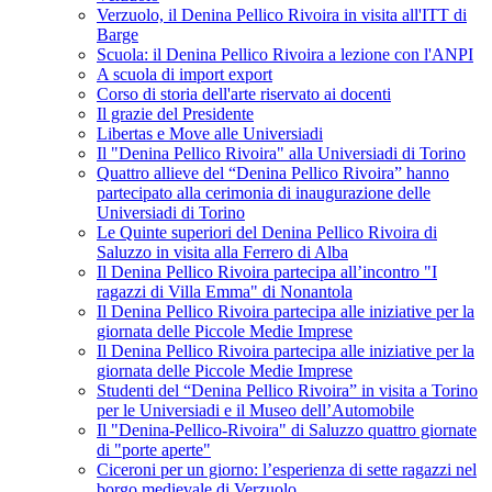
Verzuolo, il Denina Pellico Rivoira in visita all'ITT di
Barge
Scuola: il Denina Pellico Rivoira a lezione con l'ANPI
A scuola di import export
Corso di storia dell'arte riservato ai docenti
Il grazie del Presidente
Libertas e Move alle Universiadi
Il "Denina Pellico Rivoira" alla Universiadi di Torino
Quattro allieve del “Denina Pellico Rivoira” hanno
partecipato alla cerimonia di inaugurazione delle
Universiadi di Torino
Le Quinte superiori del Denina Pellico Rivoira di
Saluzzo in visita alla Ferrero di Alba
Il Denina Pellico Rivoira partecipa all’incontro "I
ragazzi di Villa Emma" di Nonantola
Il Denina Pellico Rivoira partecipa alle iniziative per la
giornata delle Piccole Medie Imprese
Il Denina Pellico Rivoira partecipa alle iniziative per la
giornata delle Piccole Medie Imprese
Studenti del “Denina Pellico Rivoira” in visita a Torino
per le Universiadi e il Museo dell’Automobile
Il "Denina-Pellico-Rivoira" di Saluzzo quattro giornate
di "porte aperte"
Ciceroni per un giorno: l’esperienza di sette ragazzi nel
borgo medievale di Verzuolo