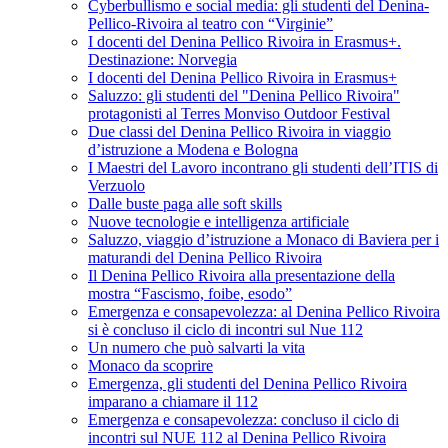
Cyberbullismo e social media: gli studenti del Denina-
Pellico-Rivoira al teatro con “Virginie”
I docenti del Denina Pellico Rivoira in Erasmus+.
Destinazione: Norvegia
I docenti del Denina Pellico Rivoira in Erasmus+
Saluzzo: gli studenti del "Denina Pellico Rivoira"
protagonisti al Terres Monviso Outdoor Festival
Due classi del Denina Pellico Rivoira in viaggio
d’istruzione a Modena e Bologna
I Maestri del Lavoro incontrano gli studenti dell’ITIS di
Verzuolo
Dalle buste paga alle soft skills
Nuove tecnologie e intelligenza artificiale
Saluzzo, viaggio d’istruzione a Monaco di Baviera per i
maturandi del Denina Pellico Rivoira
Il Denina Pellico Rivoira alla presentazione della
mostra “Fascismo, foibe, esodo”
Emergenza e consapevolezza: al Denina Pellico Rivoira
si è concluso il ciclo di incontri sul Nue 112
Un numero che può salvarti la vita
Monaco da scoprire
Emergenza, gli studenti del Denina Pellico Rivoira
imparano a chiamare il 112
Emergenza e consapevolezza: concluso il ciclo di
incontri sul NUE 112 al Denina Pellico Rivoira