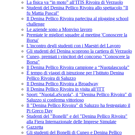
La fisica va “in moto” all’ITIS Rivoira di Verzuolo
Studenti del Denina Pellico Rivoira allo spettacolo "Il
fu Mattia Pascal"
Il Denina Pellico Rivoira partecipa al plogging school
challenge
Le aziende sono a Monviso lavoro
Premiate le migliori squadre al meeting 'Conoscere la
Borsa'
L'incontro degli studenti con i Maestri del Lavoro
Gli studenti del Denina scoprono la cartiera di Verzuolo
Cuneo, premiati i vincitori del concorso "Conoscere la
Borsa"
Il Denina Pellico Rivoira campione a “Nuotalascuola”
È tempo di viaggi di istruzione per l’Istituto Denina
Pellico Rivoira di Saluzzo
Il Denina Pellico Rivoira a Broadway
Il Denina Pellico Rivoira in visita all’ITT
Sport: "NuotaLaScuola", il "Denina Pellico Rivoira" di
Saluzzo si conferma vittorioso
Il "Denina Pellico Rivoira" di Saluzzo ha festeggiato il
Pi Greco Day
Studenti del "Bonelli" e del "Denina Pellico Rivoira"
alla Fiera Internazionale delle Imprese Simulate
Gazzetta
Gli studenti del Bonelli di Cuneo e Denina Pellico