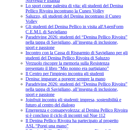
Norvegia e Irlanda
Lo sport come palestra di vita: gli studenti del Denina
Pellico Rivoira incontrano la Cuneo Volley
Saluzzo, gli studenti del Denina incontrano il Cuneo
Volley
Gli studenti del Denina Pellico in visita all'AgenForm
C.E.M.I. di Savigliano
Paradriving 2026: studenti del “Denina Pellico Rivoira”
nella tappa di Savigliano, all’insegna di inclusione,
sport e passione
Incontro con la Cassa di Risparmio di Savigliano per gli
studenti del Denina Pellico Rivoira di Saluzzo
Verzuolo riscopre la memoria sulla Resistenza
presentato il libro “Mio nonno era partigiano”
Il Centro per l'impiego incontra gli studenti
Denina: imparare a porgere sempre la mano
Paradriving 2026: studenti del “Denina Pellico Rivoira”
nella tappa di Savigliano, all’insegna di inclusione,
sport e passione
Joinfruit incontra gli studenti: impresa, sostenibilità e
futuro al centro del dialogo
Emergenza e consapevolezza: al Denina Pellico Rivoira
si è concluso il ciclo di incontri sul Nue 112
Il Denina Pellico Rivoira ha partecipato al progetto
ASL “Porgi una mano”