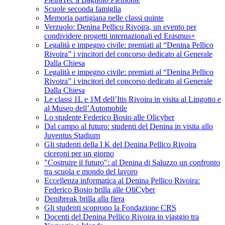
Scuole seconda famiglia
Memoria partigiana nelle classi quinte
Verzuolo: Denina Pellico Rivoira, un evento per
condividere progetti internazionali ed Erasmus+
Legalità e impegno civile: premiati al “Denina Pellico
Rivoira” i vincitori del concorso dedicato al Generale
Dalla Chiesa
Legalità e impegno civile: premiati al “Denina Pellico
Rivoira” i vincitori del concorso dedicato al Generale
Dalla Chiesa
Le classi 1L e 1M dell’Itis Rivoira in visita al Lingotto e
al Museo dell’Automobile
Lo studente Federico Bosio alle Olicyber
Dal campo al futuro: studenti del Denina in visita allo
Juventus Stadium
Gli studenti della I K del Denina Pellico Rivoira
ciceroni per un giorno
"Costruire il futuro": al Denina di Saluzzo un confronto
tra scuola e mondo del lavoro
Eccellenza informatica al Denina Pellico Rivoira:
Federico Bosio brilla alle OliCyber
Denibreak brilla alla fiera
Gli studenti scoprono la Fondazione CRS
Docenti del Denina Pellico Rivoira in viaggio tra