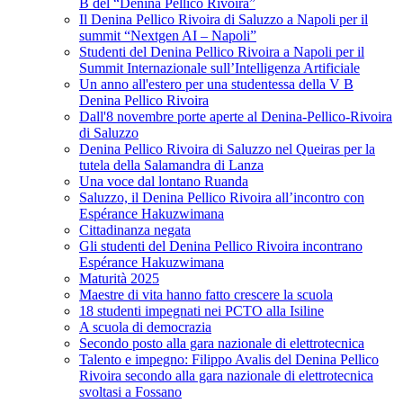
B del “Denina Pellico Rivoira”
Il Denina Pellico Rivoira di Saluzzo a Napoli per il
summit “Nextgen AI – Napoli”
Studenti del Denina Pellico Rivoira a Napoli per il
Summit Internazionale sull’Intelligenza Artificiale
Un anno all'estero per una studentessa della V B
Denina Pellico Rivoira
Dall'8 novembre porte aperte al Denina-Pellico-Rivoira
di Saluzzo
Denina Pellico Rivoira di Saluzzo nel Queiras per la
tutela della Salamandra di Lanza
Una voce dal lontano Ruanda
Saluzzo, il Denina Pellico Rivoira all’incontro con
Espérance Hakuzwimana
Cittadinanza negata
Gli studenti del Denina Pellico Rivoira incontrano
Espérance Hakuzwimana
Maturità 2025
Maestre di vita hanno fatto crescere la scuola
18 studenti impegnati nei PCTO alla Isiline
A scuola di democrazia
Secondo posto alla gara nazionale di elettrotecnica
Talento e impegno: Filippo Avalis del Denina Pellico
Rivoira secondo alla gara nazionale di elettrotecnica
svoltasi a Fossano