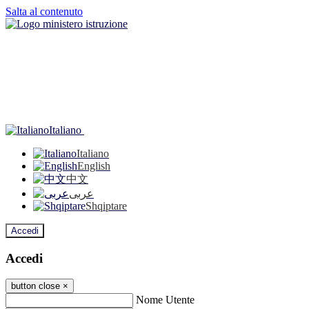
Salta al contenuto
Italiano
Italiano
English
中文
عربى
Shqiptare
Accedi
Accedi
button close
×
Nome Utente