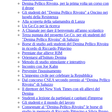
Denina Pellico Rivoira, per la prima volta un corso con
il drone
Gli studenti del "Denina Pellico Rivoira" a Oncino nei
luoghi della Resistenza
Alla scoperta della salamandra di Lanza
Un Ge.Co per la ricerca
A Chianale per dare il benvenuto all'anno scolastico
Terza puntata del progetto Ge.Co. per gli studenti del
"Denina Pellico Rivoira" di Saluzzo
Borse di studio agli studenti del Denina Pellico Rivoira
in ricordo di Riccardo Pittavino
Premiate due allieve RIM
Orientarsi all'Istituto Denina
Metodo di studio stimolante e interattivo
Incontro con Joe Kahn
Prevenire l'inquinamento
L'impegno civile per celebrare la Repubblica
Dal concorso CSEA secondo premio al “Denina Pellico
Rivoira” di Saluzzo
Il direttore del New York Times con gli allievi del
Denina
Studenti a lezione da partigiani e capitani d'impresa
Gli studenti e il mondo del lavoro
Consegnate al “Denina-Pellico-Rivoira” le borse di
studio in memoria di Riccardo Pittavino e Silvia Bruno