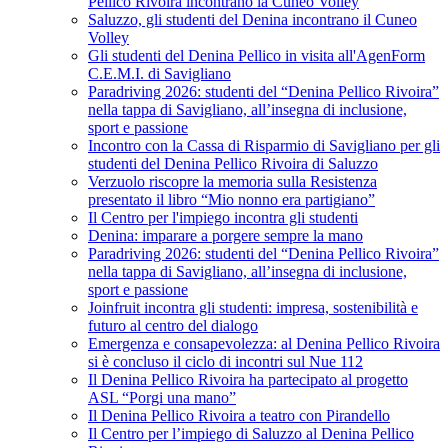
Pellico Rivoira incontrano la Cuneo Volley
Saluzzo, gli studenti del Denina incontrano il Cuneo
Volley
Gli studenti del Denina Pellico in visita all'AgenForm
C.E.M.I. di Savigliano
Paradriving 2026: studenti del “Denina Pellico Rivoira”
nella tappa di Savigliano, all’insegna di inclusione,
sport e passione
Incontro con la Cassa di Risparmio di Savigliano per gli
studenti del Denina Pellico Rivoira di Saluzzo
Verzuolo riscopre la memoria sulla Resistenza
presentato il libro “Mio nonno era partigiano”
Il Centro per l'impiego incontra gli studenti
Denina: imparare a porgere sempre la mano
Paradriving 2026: studenti del “Denina Pellico Rivoira”
nella tappa di Savigliano, all’insegna di inclusione,
sport e passione
Joinfruit incontra gli studenti: impresa, sostenibilità e
futuro al centro del dialogo
Emergenza e consapevolezza: al Denina Pellico Rivoira
si è concluso il ciclo di incontri sul Nue 112
Il Denina Pellico Rivoira ha partecipato al progetto
ASL “Porgi una mano”
Il Denina Pellico Rivoira a teatro con Pirandello
Il Centro per l’impiego di Saluzzo al Denina Pellico