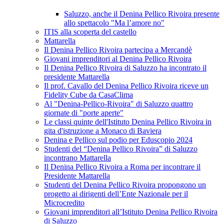
Saluzzo, anche il Denina Pellico Rivoira presente
allo spettacolo "Ma l’amore no"
ITIS alla scoperta del castello
Mattarella
Il Denina Pellico Rivoira partecipa a Mercandè
Giovani imprenditori al Denina Pellico Rivoira
Il Denina Pellico Rivoira di Saluzzo ha incontrato il
presidente Mattarella
Il prof. Cavallo del Denina Pellico Rivoira riceve un
Fidelity Cube da CasaClima
Al "Denina-Pellico-Rivoira" di Saluzzo quattro
giornate di "porte aperte"
Le classi quinte dell'Istituto Denina Pellico Rivoira in
gita d'istruzione a Monaco di Baviera
Denina e Pellico sul podio per Eduscopio 2024
Studenti del “Denina Pellico Rivoira” di Saluzzo
incontrano Mattarella
Il Denina Pellico Rivoira a Roma per incontrare il
Presidente Mattarella
Studenti del Denina Pellico Rivoira propongono un
progetto ai dirigenti dell’Ente Nazionale per il
Microcredito
Giovani imprenditori all’Istituto Denina Pellico Rivoira
di Saluzzo