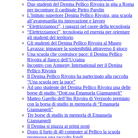
Due studenti del Denina Pellico Rivoira in gita a Roma
per incontrare il cardinale Pietro Parolin
L'Istituto superiore Denina Pellico Rivoira, una scuola
all’avanguardia tra innovazione e lavoro
“Elettrizziamoci”, i ragazzi nel cuore della tecnologia
“Elettrizziamoci”, tecnologia ed energia per orientare
gli studenti del territorio
Gli studenti del Denina Pellico Rivoira al Museo
Lavazza: imparare la sostenibilità attraverso il gioco
Una scuola che costruisce pace: il Denina Pellico
Rivoira al fianco dell’Ucraina
Incontro con Amnesty International per il Denina
Pellico Rivoira
Il Denina Pellico Rivoira ha partecipato alla raccolta
“Una scuola per la pace”
Ad uno studente del Denina Pellico Rivoira una delle
borse di studio “Dott.ssa Emanuela Giannangeli”
Matteo Garello dell’Itis Rivoira di Verzuolo premiato
con la borsa di studio in memoria di “Emanuela
Giannangeli”
Tre borse di studio in memoria di Emanuela
Giannangeli
Il Denina si piazza ai primi posti
Dopo il furto di 40 computer al Pellico la scuola
promuove una raccolta fondi