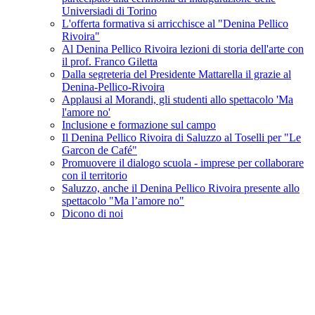
Universiadi di Torino
L'offerta formativa si arricchisce al "Denina Pellico
Rivoira"
Al Denina Pellico Rivoira lezioni di storia dell'arte con
il prof. Franco Giletta
Dalla segreteria del Presidente Mattarella il grazie al
Denina-Pellico-Rivoira
Applausi al Morandi, gli studenti allo spettacolo 'Ma
l'amore no'
Inclusione e formazione sul campo
Il Denina Pellico Rivoira di Saluzzo al Toselli per "Le
Garcon de Café"
Promuovere il dialogo scuola - imprese per collaborare
con il territorio
Saluzzo, anche il Denina Pellico Rivoira presente allo
spettacolo "Ma l’amore no"
Dicono di noi