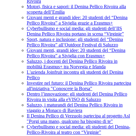
Rivoira
Motori, fisica e sapori: il Denina Pellico Rivoira alla
scoperta dell’Emilia
Giovani menti e grandi idee: 20 studenti del “Denina
Pellico Rivoira” a Siviglia grazie a Erasmus+
Cyberbullismo e social media: gli studenti dell’IIS
Denina Pellico Rivoira portano in scena “Virginie”
Sport, natura e inclusione: gli studenti del “Denina
Pellico Rivoira” all’Outdoor Festival di Saluzzo
Giovani menti, grandi idee: 20 studenti del “Denina
Pellico Rivoira” a Siviglia con Erasmus+
Saluzzo, i docenti del Denina Pellico Rivoira in
mobilità Erasmus+ tra Norvegia e Irlanda
L'azienda Joinfruit incontra gli studenti del Denina
Pellico
Investire nel futuro: il Denina Pellico Rivoira partecipa
all'iniziativa "Conoscere la Borsa"
Dentro l’innovazione: gli studenti del Denina Pellico
Rivoira in visita alla eVISO di Saluzzo
Saluzzo, i maturandi del Denina Pellico Rivoira in
viaggio a Monaco di Baviera
Il Denina Pellico di Verzuolo partecipa al progetto Asl
"Porgi una mano, qualcuno ha bisogno di te"
Cyberbullismo e social media: gli studenti del Denina-
Pellico-Rivoira al teatro con “Virginie”