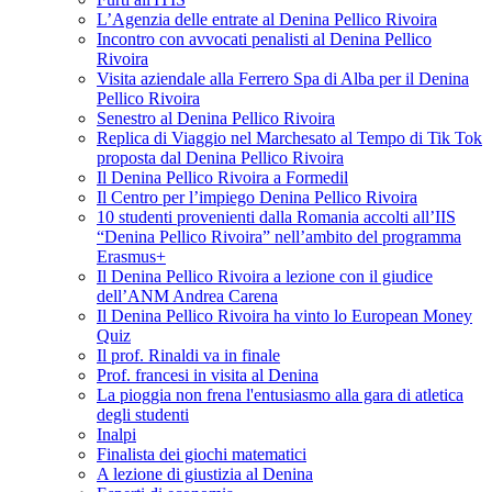
L’Agenzia delle entrate al Denina Pellico Rivoira
Incontro con avvocati penalisti al Denina Pellico
Rivoira
Visita aziendale alla Ferrero Spa di Alba per il Denina
Pellico Rivoira
Senestro al Denina Pellico Rivoira
Replica di Viaggio nel Marchesato al Tempo di Tik Tok
proposta dal Denina Pellico Rivoira
Il Denina Pellico Rivoira a Formedil
Il Centro per l’impiego Denina Pellico Rivoira
10 studenti provenienti dalla Romania accolti all’IIS
“Denina Pellico Rivoira” nell’ambito del programma
Erasmus+
Il Denina Pellico Rivoira a lezione con il giudice
dell’ANM Andrea Carena
Il Denina Pellico Rivoira ha vinto lo European Money
Quiz
Il prof. Rinaldi va in finale
Prof. francesi in visita al Denina
La pioggia non frena l'entusiasmo alla gara di atletica
degli studenti
Inalpi
Finalista dei giochi matematici
A lezione di giustizia al Denina