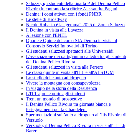
Saluzzo, gli studenti della quarta P del Denina Pellico
Rivoira incontrano la scrittrice Alessandra Pagani
Denina: i corsi attivati con i fondi PNRR
Le stelle di Broadway
Nicole Robasto è la “gemma” 2025 di Zonta Saluzzo
Il Denina in visita alla Lavazza
A lezione con l'ENEL
Quarte e Quinte del corso SIA Denina in visita al
Consorzio Servizi Innovativi di Torino
Gli studenti saluzzesi spettatori alle Universaidi
L'associazione dei partigiani in cattedra tra gli studenti
del Denina Pellico Rivoira
Gli studenti saluzzesi in visita alla Ferrero
Le classi quinte in visita all'ITT e all'ALSTOM
Lo studio delle auto ad idrogeno
Vivere la montagna con consapevolezza
In viaggio nella storia della Resistenza
L'ITT apre le porte agli studenti
Treni un mondo di prospettive
Il Denina Pellico Rivoira tra giornata bianca e
festeggiamenti per la Chandeleur
Sperimentazioni sull’auto a idrogeno all’Itis Rivoira di
Verzuolo
Verzuolo, il Denina Pellico Rivoira in visita all'ITT di
Barge