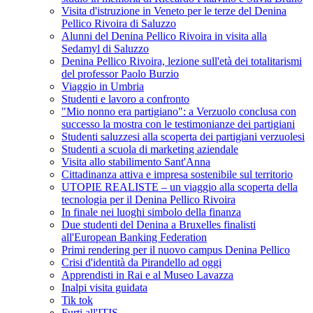
Visita d'istruzione in Veneto per le terze del Denina
Pellico Rivoira di Saluzzo
Alunni del Denina Pellico Rivoira in visita alla
Sedamyl di Saluzzo
Denina Pellico Rivoira, lezione sull'età dei totalitarismi
del professor Paolo Burzio
Viaggio in Umbria
Studenti e lavoro a confronto
"Mio nonno era partigiano": a Verzuolo conclusa con
successo la mostra con le testimonianze dei partigiani
Studenti saluzzesi alla scoperta dei partigiani verzuolesi
Studenti a scuola di marketing aziendale
Visita allo stabilimento Sant'Anna
Cittadinanza attiva e impresa sostenibile sul territorio
UTOPIE REALISTE – un viaggio alla scoperta della
tecnologia per il Denina Pellico Rivoira
In finale nei luoghi simbolo della finanza
Due studenti del Denina a Bruxelles finalisti
all'European Banking Federation
Primi rendering per il nuovo campus Denina Pellico
Crisi d'identità da Pirandello ad oggi
Apprendisti in Rai e al Museo Lavazza
Inalpi visita guidata
Tik tok
Furti all'ITIS