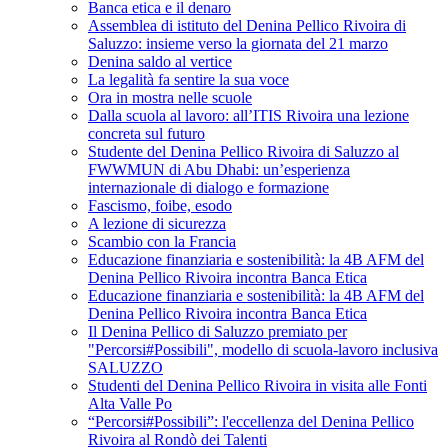
Banca etica e il denaro
Assemblea di istituto del Denina Pellico Rivoira di
Saluzzo: insieme verso la giornata del 21 marzo
Denina saldo al vertice
La legalità fa sentire la sua voce
Ora in mostra nelle scuole
Dalla scuola al lavoro: all’ITIS Rivoira una lezione
concreta sul futuro
Studente del Denina Pellico Rivoira di Saluzzo al
FWWMUN di Abu Dhabi: un’esperienza
internazionale di dialogo e formazione
Fascismo, foibe, esodo
A lezione di sicurezza
Scambio con la Francia
Educazione finanziaria e sostenibilità: la 4B AFM del
Denina Pellico Rivoira incontra Banca Etica
Educazione finanziaria e sostenibilità: la 4B AFM del
Denina Pellico Rivoira incontra Banca Etica
Il Denina Pellico di Saluzzo premiato per
"Percorsi#Possibili", modello di scuola-lavoro inclusiva
SALUZZO
Studenti del Denina Pellico Rivoira in visita alle Fonti
Alta Valle Po
“Percorsi#Possibili”: l'eccellenza del Denina Pellico
Rivoira al Rondò dei Talenti