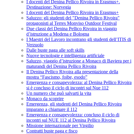
I docenti del Denina Pellico Rivoira in Erasmus+.
Destinazione: Norvegia
I docenti del Denina Pellico Rivoira in Erasmus+
Saluzzo: gli studenti del "Denina Pellico Rivoira"
protagonisti al Terres Monviso Outdoor Festival
Due classi del Denina Pellico Rivoira in viaggio
d’istruzione a Modena e Bologna
I Maestri del Lavoro incontrano gli studenti dell’ITIS di
Verzuolo
Dalle buste paga alle soft skills
Nuove tecnologie e intelligenza artificiale
Saluzzo, viaggio d’istruzione a Monaco di Baviera per i
maturandi del Denina Pellico Rivoira
Il Denina Pellico Rivoira alla presentazione della
mostra “Fascismo, foibe, esodo”
Emergenza e consapevolezza: al Denina Pellico Rivoira
si è concluso il ciclo di incontri sul Nue 112
Un numero che può salvarti la vita
Monaco da scoprire
Emergenza, gli studenti del Denina Pellico Rivoira
imparano a chiamare il 112
Emergenza e consapevolezza: concluso il ciclo di
incontri sul NUE 112 al Denina Pellico Rivoira
Missione internazionale per Virgilio
Contratti buste paga e fisco