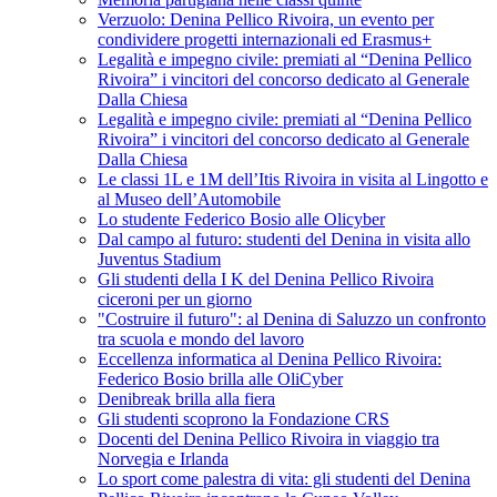
Verzuolo: Denina Pellico Rivoira, un evento per
condividere progetti internazionali ed Erasmus+
Legalità e impegno civile: premiati al “Denina Pellico
Rivoira” i vincitori del concorso dedicato al Generale
Dalla Chiesa
Legalità e impegno civile: premiati al “Denina Pellico
Rivoira” i vincitori del concorso dedicato al Generale
Dalla Chiesa
Le classi 1L e 1M dell’Itis Rivoira in visita al Lingotto e
al Museo dell’Automobile
Lo studente Federico Bosio alle Olicyber
Dal campo al futuro: studenti del Denina in visita allo
Juventus Stadium
Gli studenti della I K del Denina Pellico Rivoira
ciceroni per un giorno
"Costruire il futuro": al Denina di Saluzzo un confronto
tra scuola e mondo del lavoro
Eccellenza informatica al Denina Pellico Rivoira:
Federico Bosio brilla alle OliCyber
Denibreak brilla alla fiera
Gli studenti scoprono la Fondazione CRS
Docenti del Denina Pellico Rivoira in viaggio tra
Norvegia e Irlanda
Lo sport come palestra di vita: gli studenti del Denina