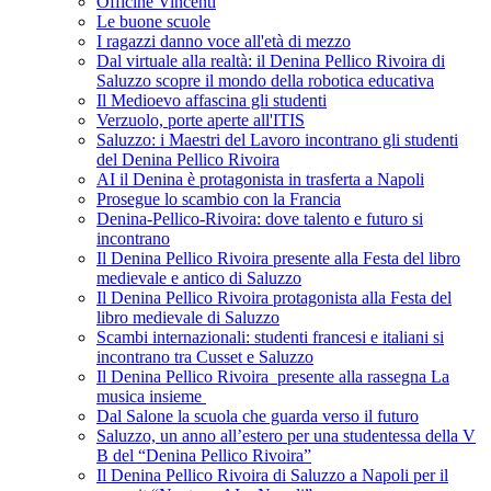
Officine Vincenti
Le buone scuole
I ragazzi danno voce all'età di mezzo
Dal virtuale alla realtà: il Denina Pellico Rivoira di
Saluzzo scopre il mondo della robotica educativa
Il Medioevo affascina gli studenti
Verzuolo, porte aperte all'ITIS
Saluzzo: i Maestri del Lavoro incontrano gli studenti
del Denina Pellico Rivoira
AI il Denina è protagonista in trasferta a Napoli
Prosegue lo scambio con la Francia
Denina-Pellico-Rivoira: dove talento e futuro si
incontrano
Il Denina Pellico Rivoira presente alla Festa del libro
medievale e antico di Saluzzo
Il Denina Pellico Rivoira protagonista alla Festa del
libro medievale di Saluzzo
Scambi internazionali: studenti francesi e italiani si
incontrano tra Cusset e Saluzzo
Il Denina Pellico Rivoira presente alla rassegna La
musica insieme
Dal Salone la scuola che guarda verso il futuro
Saluzzo, un anno all’estero per una studentessa della V
B del “Denina Pellico Rivoira”
Il Denina Pellico Rivoira di Saluzzo a Napoli per il