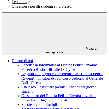
Le notizie
>
Una risorsa per gli studenti e i professori
Menu di
navigazione
Dicono di noi
Eccellenza informatica al Denina Pellico Rivoira:
Federico Bosio brilla alle OliCyber
Legalità e impegno civile: premiati al “Denina Pellico
Rivoira” i vincitori del concorso dedicato al Generale
Dalla Chiesa
Cherasco, Tesisquare premia il talento dei giovani
studenti
Gli studenti del Denina Pellico Rivoira in visita a
PietraTec a Bagnolo Piemonte
Scuole seconda famiglia
Memoria partigiana nelle classi quinte