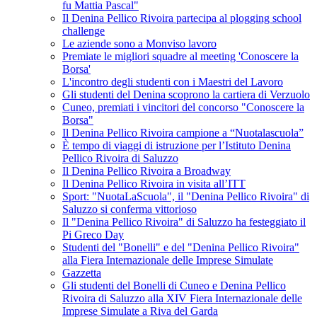
fu Mattia Pascal"
Il Denina Pellico Rivoira partecipa al plogging school
challenge
Le aziende sono a Monviso lavoro
Premiate le migliori squadre al meeting 'Conoscere la
Borsa'
L'incontro degli studenti con i Maestri del Lavoro
Gli studenti del Denina scoprono la cartiera di Verzuolo
Cuneo, premiati i vincitori del concorso "Conoscere la
Borsa"
Il Denina Pellico Rivoira campione a “Nuotalascuola”
È tempo di viaggi di istruzione per l’Istituto Denina
Pellico Rivoira di Saluzzo
Il Denina Pellico Rivoira a Broadway
Il Denina Pellico Rivoira in visita all’ITT
Sport: "NuotaLaScuola", il "Denina Pellico Rivoira" di
Saluzzo si conferma vittorioso
Il "Denina Pellico Rivoira" di Saluzzo ha festeggiato il
Pi Greco Day
Studenti del "Bonelli" e del "Denina Pellico Rivoira"
alla Fiera Internazionale delle Imprese Simulate
Gazzetta
Gli studenti del Bonelli di Cuneo e Denina Pellico
Rivoira di Saluzzo alla XIV Fiera Internazionale delle
Imprese Simulate a Riva del Garda