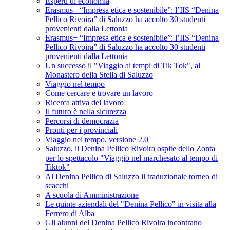
Esperti di economia
Erasmus+ “Impresa etica e sostenibile”: l’IIS “Denina
Pellico Rivoira” di Saluzzo ha accolto 30 studenti
provenienti dalla Lettonia
Erasmus+ “Impresa etica e sostenibile”: l’IIS “Denina
Pellico Rivoira” di Saluzzo ha accolto 30 studenti
provenienti dalla Lettonia
Un successo il "Viaggio ai tempi di Tik Tok", al
Monastero della Stella di Saluzzo
Viaggio nel tempo
Come cercare e trovare un lavoro
Ricerca attiva del lavoro
Il futuro è nella sicurezza
Percorsi di democrazia
Pronti per i provinciali
Viaggio nel tempo, versione 2.0
Saluzzo, il Denina Pellico Rivoira ospite dello Zonta
per lo spettacolo "Viaggio nel marchesato al tempo di
Tiktok"
Al Denina Pellico di Saluzzo il traduzionale torneo di
scacchi
A scuola di Amministrazione
Le quinte aziendali del "Denina Pellico" in visita alla
Ferrero di Alba
Gli alunni del Denina Pellico Rivoira incontrano