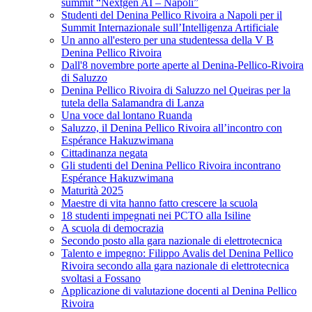
summit “Nextgen AI – Napoli”
Studenti del Denina Pellico Rivoira a Napoli per il
Summit Internazionale sull’Intelligenza Artificiale
Un anno all'estero per una studentessa della V B
Denina Pellico Rivoira
Dall'8 novembre porte aperte al Denina-Pellico-Rivoira
di Saluzzo
Denina Pellico Rivoira di Saluzzo nel Queiras per la
tutela della Salamandra di Lanza
Una voce dal lontano Ruanda
Saluzzo, il Denina Pellico Rivoira all’incontro con
Espérance Hakuzwimana
Cittadinanza negata
Gli studenti del Denina Pellico Rivoira incontrano
Espérance Hakuzwimana
Maturità 2025
Maestre di vita hanno fatto crescere la scuola
18 studenti impegnati nei PCTO alla Isiline
A scuola di democrazia
Secondo posto alla gara nazionale di elettrotecnica
Talento e impegno: Filippo Avalis del Denina Pellico
Rivoira secondo alla gara nazionale di elettrotecnica
svoltasi a Fossano
Applicazione di valutazione docenti al Denina Pellico
Rivoira