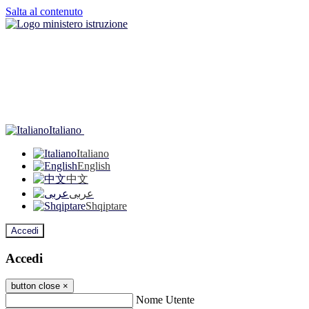
Salta al contenuto
Italiano
Italiano
English
中文
عربى
Shqiptare
Accedi
Accedi
button close
×
Nome Utente