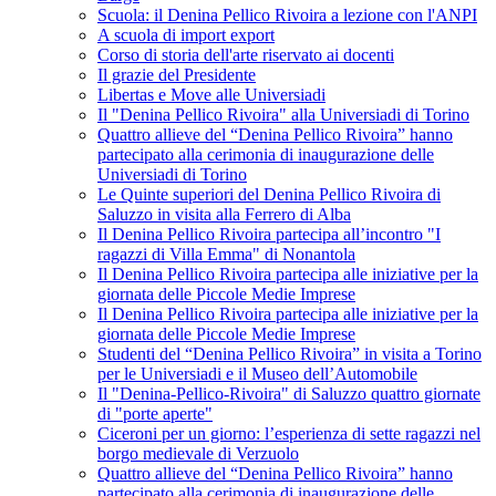
Scuola: il Denina Pellico Rivoira a lezione con l'ANPI
A scuola di import export
Corso di storia dell'arte riservato ai docenti
Il grazie del Presidente
Libertas e Move alle Universiadi
Il "Denina Pellico Rivoira" alla Universiadi di Torino
Quattro allieve del “Denina Pellico Rivoira” hanno
partecipato alla cerimonia di inaugurazione delle
Universiadi di Torino
Le Quinte superiori del Denina Pellico Rivoira di
Saluzzo in visita alla Ferrero di Alba
Il Denina Pellico Rivoira partecipa all’incontro "I
ragazzi di Villa Emma" di Nonantola
Il Denina Pellico Rivoira partecipa alle iniziative per la
giornata delle Piccole Medie Imprese
Il Denina Pellico Rivoira partecipa alle iniziative per la
giornata delle Piccole Medie Imprese
Studenti del “Denina Pellico Rivoira” in visita a Torino
per le Universiadi e il Museo dell’Automobile
Il "Denina-Pellico-Rivoira" di Saluzzo quattro giornate
di "porte aperte"
Ciceroni per un giorno: l’esperienza di sette ragazzi nel
borgo medievale di Verzuolo
Quattro allieve del “Denina Pellico Rivoira” hanno
partecipato alla cerimonia di inaugurazione delle