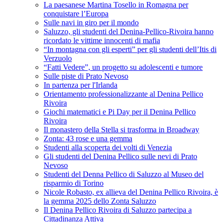
La paesanese Martina Tosello in Romagna per
conquistare l’Europa
Sulle navi in giro per il mondo
Saluzzo, gli studenti del Denina-Pellico-Rivoira hanno
ricordato le vittime innocenti di mafia
“In montagna con gli esperti” per gli studenti dell’Itis di
Verzuolo
“Fatti Vedere”, un progetto su adolescenti e tumore
Sulle piste di Prato Nevoso
In partenza per l'Irlanda
Orientamento professionalizzante al Denina Pellico
Rivoira
Giochi matematici e Pi Day per il Denina Pellico
Rivoira
Il monastero della Stella si trasforma in Broadway
Zonta: 43 rose e una gemma
Studenti alla scoperta dei volti di Venezia
Gli studenti del Denina Pellico sulle nevi di Prato
Nevoso
Studenti del Denna Pellico di Saluzzo al Museo del
risparmio di Torino
Nicole Robasto, ex allieva del Denina Pellico Rivoira, è
la gemma 2025 dello Zonta Saluzzo
Il Denina Pellico Rivoira di Saluzzo partecipa a
Cittadinanza Attiva