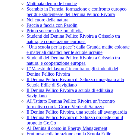
Mattinata dentro le banche
Scambio in Francia, formazione e confronto europeo
per due studentesse del Denina Pellico Rivoira
Nel cuore della natura
Faccia a faccia con Parolin
Primo soccorso lezioni di vita
Studenti del Denina Pellico Rivoira a Crissolo tra
natura, e cooperazione europea
"Una scuola per la pace": dalla Granda matite colorate
e materiali didattici per le scuole ucraine
Studenti del Denina Pellico Rivoira a Crissolo tra
natura, e cooperazione europea
I "Maestri del lavoro" incontrano gli studenti del
Denina Pellico Rivoira
Il Denina Pellico Rivoira di Saluzzo impegnato alla
Scuola Edile di Savigliano
Il Denina Pellico Rivoira a scuola di edilizia a
Savigliano
All’Istituto Denina Pellico Rivoira un’incontro
formativo con la Croce Verde di Saluzzo
Il Denina Pellico Rivoira, una scuola all’avanguardia
Il Denina Pellico Rivoira di Saluzzo procede con il
progetto Ge.Co
Al Denina il corso in Energy Management
Fruttuosa collaborazione con la Scuola Edile