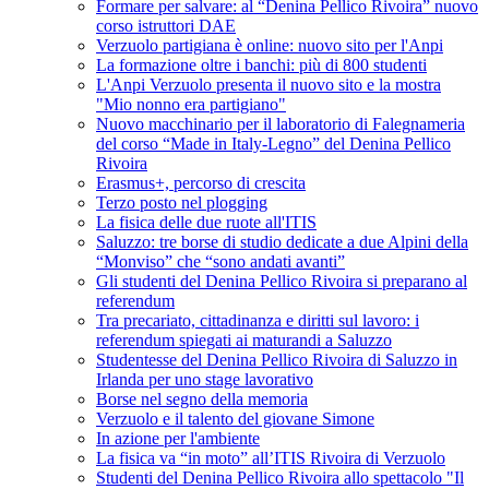
Formare per salvare: al “Denina Pellico Rivoira” nuovo
corso istruttori DAE
Verzuolo partigiana è online: nuovo sito per l'Anpi
La formazione oltre i banchi: più di 800 studenti
L'Anpi Verzuolo presenta il nuovo sito e la mostra
"Mio nonno era partigiano"
Nuovo macchinario per il laboratorio di Falegnameria
del corso “Made in Italy-Legno” del Denina Pellico
Rivoira
Erasmus+, percorso di crescita
Terzo posto nel plogging
La fisica delle due ruote all'ITIS
Saluzzo: tre borse di studio dedicate a due Alpini della
“Monviso” che “sono andati avanti”
Gli studenti del Denina Pellico Rivoira si preparano al
referendum
Tra precariato, cittadinanza e diritti sul lavoro: i
referendum spiegati ai maturandi a Saluzzo
Studentesse del Denina Pellico Rivoira di Saluzzo in
Irlanda per uno stage lavorativo
Borse nel segno della memoria
Verzuolo e il talento del giovane Simone
In azione per l'ambiente
La fisica va “in moto” all’ITIS Rivoira di Verzuolo
Studenti del Denina Pellico Rivoira allo spettacolo "Il