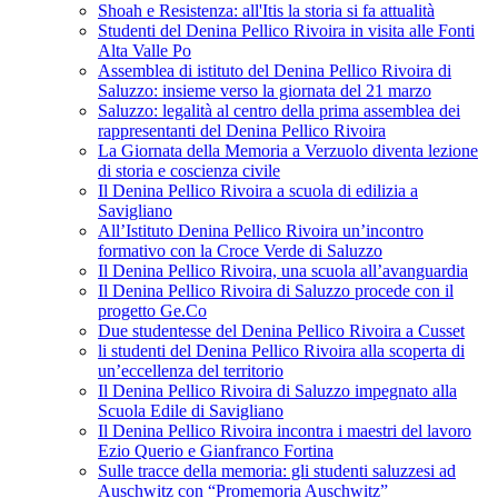
Shoah e Resistenza: all'Itis la storia si fa attualità
Studenti del Denina Pellico Rivoira in visita alle Fonti
Alta Valle Po
Assemblea di istituto del Denina Pellico Rivoira di
Saluzzo: insieme verso la giornata del 21 marzo
Saluzzo: legalità al centro della prima assemblea dei
rappresentanti del Denina Pellico Rivoira
La Giornata della Memoria a Verzuolo diventa lezione
di storia e coscienza civile
Il Denina Pellico Rivoira a scuola di edilizia a
Savigliano
All’Istituto Denina Pellico Rivoira un’incontro
formativo con la Croce Verde di Saluzzo
Il Denina Pellico Rivoira, una scuola all’avanguardia
Il Denina Pellico Rivoira di Saluzzo procede con il
progetto Ge.Co
Due studentesse del Denina Pellico Rivoira a Cusset
li studenti del Denina Pellico Rivoira alla scoperta di
un’eccellenza del territorio
Il Denina Pellico Rivoira di Saluzzo impegnato alla
Scuola Edile di Savigliano
Il Denina Pellico Rivoira incontra i maestri del lavoro
Ezio Querio e Gianfranco Fortina
Sulle tracce della memoria: gli studenti saluzzesi ad
Auschwitz con “Promemoria Auschwitz”