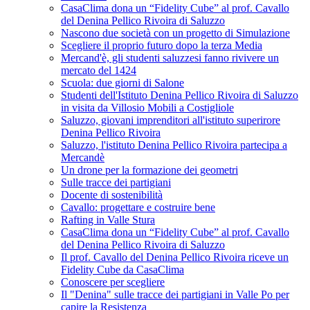
CasaClima dona un “Fidelity Cube” al prof. Cavallo
del Denina Pellico Rivoira di Saluzzo
Nascono due società con un progetto di Simulazione
Scegliere il proprio futuro dopo la terza Media
Mercand'è, gli studenti saluzzesi fanno rivivere un
mercato del 1424
Scuola: due giorni di Salone
Studenti dell'Istituto Denina Pellico Rivoira di Saluzzo
in visita da Villosio Mobili a Costigliole
Saluzzo, giovani imprenditori all'istituto superirore
Denina Pellico Rivoira
Saluzzo, l'istituto Denina Pellico Rivoira partecipa a
Mercandè
Un drone per la formazione dei geometri
Sulle tracce dei partigiani
Docente di sostenibilità
Cavallo: progettare e costruire bene
Rafting in Valle Stura
CasaClima dona un “Fidelity Cube” al prof. Cavallo
del Denina Pellico Rivoira di Saluzzo
Il prof. Cavallo del Denina Pellico Rivoira riceve un
Fidelity Cube da CasaClima
Conoscere per scegliere
Il "Denina" sulle tracce dei partigiani in Valle Po per
capire la Resistenza