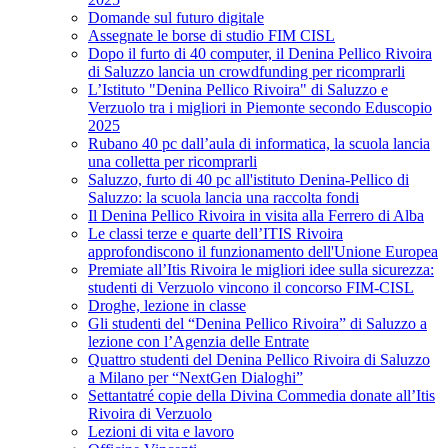
Domande sul futuro digitale
Assegnate le borse di studio FIM CISL
Dopo il furto di 40 computer, il Denina Pellico Rivoira
di Saluzzo lancia un crowdfunding per ricomprarli
L’Istituto "Denina Pellico Rivoira" di Saluzzo e
Verzuolo tra i migliori in Piemonte secondo Eduscopio
2025
Rubano 40 pc dall’aula di informatica, la scuola lancia
una colletta per ricomprarli
Saluzzo, furto di 40 pc all'istituto Denina-Pellico di
Saluzzo: la scuola lancia una raccolta fondi
Il Denina Pellico Rivoira in visita alla Ferrero di Alba
Le classi terze e quarte dell’ITIS Rivoira
approfondiscono il funzionamento dell'Unione Europea
Premiate all’Itis Rivoira le migliori idee sulla sicurezza:
studenti di Verzuolo vincono il concorso FIM-CISL
Droghe, lezione in classe
Gli studenti del “Denina Pellico Rivoira” di Saluzzo a
lezione con l’Agenzia delle Entrate
Quattro studenti del Denina Pellico Rivoira di Saluzzo
a Milano per “NextGen Dialoghi”
Settantatré copie della Divina Commedia donate all’Itis
Rivoira di Verzuolo
Lezioni di vita e lavoro