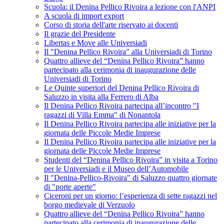
Scuola: il Denina Pellico Rivoira a lezione con l'ANPI
A scuola di import export
Corso di storia dell'arte riservato ai docenti
Il grazie del Presidente
Libertas e Move alle Universiadi
Il "Denina Pellico Rivoira" alla Universiadi di Torino
Quattro allieve del “Denina Pellico Rivoira” hanno
partecipato alla cerimonia di inaugurazione delle
Universiadi di Torino
Le Quinte superiori del Denina Pellico Rivoira di
Saluzzo in visita alla Ferrero di Alba
Il Denina Pellico Rivoira partecipa all’incontro "I
ragazzi di Villa Emma" di Nonantola
Il Denina Pellico Rivoira partecipa alle iniziative per la
giornata delle Piccole Medie Imprese
Il Denina Pellico Rivoira partecipa alle iniziative per la
giornata delle Piccole Medie Imprese
Studenti del “Denina Pellico Rivoira” in visita a Torino
per le Universiadi e il Museo dell’Automobile
Il "Denina-Pellico-Rivoira" di Saluzzo quattro giornate
di "porte aperte"
Ciceroni per un giorno: l’esperienza di sette ragazzi nel
borgo medievale di Verzuolo
Quattro allieve del “Denina Pellico Rivoira” hanno
partecipato alla cerimonia di inaugurazione delle