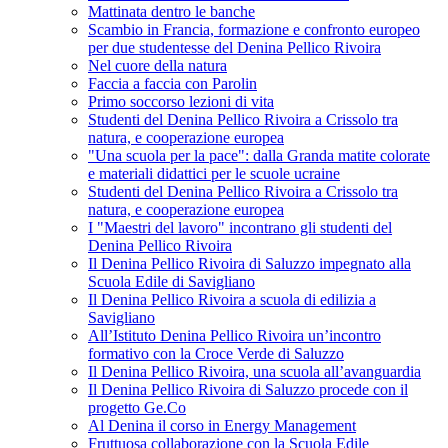
Mattinata dentro le banche
Scambio in Francia, formazione e confronto europeo
per due studentesse del Denina Pellico Rivoira
Nel cuore della natura
Faccia a faccia con Parolin
Primo soccorso lezioni di vita
Studenti del Denina Pellico Rivoira a Crissolo tra
natura, e cooperazione europea
"Una scuola per la pace": dalla Granda matite colorate
e materiali didattici per le scuole ucraine
Studenti del Denina Pellico Rivoira a Crissolo tra
natura, e cooperazione europea
I "Maestri del lavoro" incontrano gli studenti del
Denina Pellico Rivoira
Il Denina Pellico Rivoira di Saluzzo impegnato alla
Scuola Edile di Savigliano
Il Denina Pellico Rivoira a scuola di edilizia a
Savigliano
All’Istituto Denina Pellico Rivoira un’incontro
formativo con la Croce Verde di Saluzzo
Il Denina Pellico Rivoira, una scuola all’avanguardia
Il Denina Pellico Rivoira di Saluzzo procede con il
progetto Ge.Co
Al Denina il corso in Energy Management
Fruttuosa collaborazione con la Scuola Edile