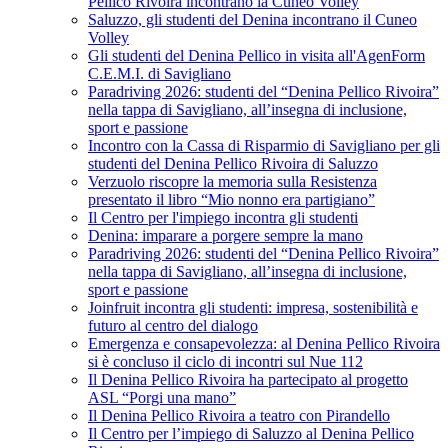
Pellico Rivoira incontrano la Cuneo Volley
Saluzzo, gli studenti del Denina incontrano il Cuneo
Volley
Gli studenti del Denina Pellico in visita all'AgenForm
C.E.M.I. di Savigliano
Paradriving 2026: studenti del “Denina Pellico Rivoira”
nella tappa di Savigliano, all’insegna di inclusione,
sport e passione
Incontro con la Cassa di Risparmio di Savigliano per gli
studenti del Denina Pellico Rivoira di Saluzzo
Verzuolo riscopre la memoria sulla Resistenza
presentato il libro “Mio nonno era partigiano”
Il Centro per l'impiego incontra gli studenti
Denina: imparare a porgere sempre la mano
Paradriving 2026: studenti del “Denina Pellico Rivoira”
nella tappa di Savigliano, all’insegna di inclusione,
sport e passione
Joinfruit incontra gli studenti: impresa, sostenibilità e
futuro al centro del dialogo
Emergenza e consapevolezza: al Denina Pellico Rivoira
si è concluso il ciclo di incontri sul Nue 112
Il Denina Pellico Rivoira ha partecipato al progetto
ASL “Porgi una mano”
Il Denina Pellico Rivoira a teatro con Pirandello
Il Centro per l’impiego di Saluzzo al Denina Pellico