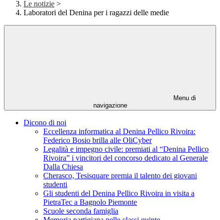
Le notizie
>
Laboratori del Denina per i ragazzi delle medie
Menu di
navigazione
Dicono di noi
Eccellenza informatica al Denina Pellico Rivoira:
Federico Bosio brilla alle OliCyber
Legalità e impegno civile: premiati al “Denina Pellico
Rivoira” i vincitori del concorso dedicato al Generale
Dalla Chiesa
Cherasco, Tesisquare premia il talento dei giovani
studenti
Gli studenti del Denina Pellico Rivoira in visita a
PietraTec a Bagnolo Piemonte
Scuole seconda famiglia
Memoria partigiana nelle classi quinte