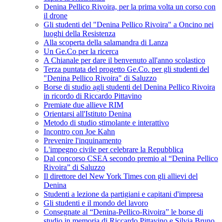
Denina Pellico Rivoira, per la prima volta un corso con
il drone
Gli studenti del "Denina Pellico Rivoira" a Oncino nei
luoghi della Resistenza
Alla scoperta della salamandra di Lanza
Un Ge.Co per la ricerca
A Chianale per dare il benvenuto all'anno scolastico
Terza puntata del progetto Ge.Co. per gli studenti del
"Denina Pellico Rivoira" di Saluzzo
Borse di studio agli studenti del Denina Pellico Rivoira
in ricordo di Riccardo Pittavino
Premiate due allieve RIM
Orientarsi all'Istituto Denina
Metodo di studio stimolante e interattivo
Incontro con Joe Kahn
Prevenire l'inquinamento
L'impegno civile per celebrare la Repubblica
Dal concorso CSEA secondo premio al “Denina Pellico
Rivoira” di Saluzzo
Il direttore del New York Times con gli allievi del
Denina
Studenti a lezione da partigiani e capitani d'impresa
Gli studenti e il mondo del lavoro
Consegnate al “Denina-Pellico-Rivoira” le borse di
studio in memoria di Riccardo Pittavino e Silvia Bruno