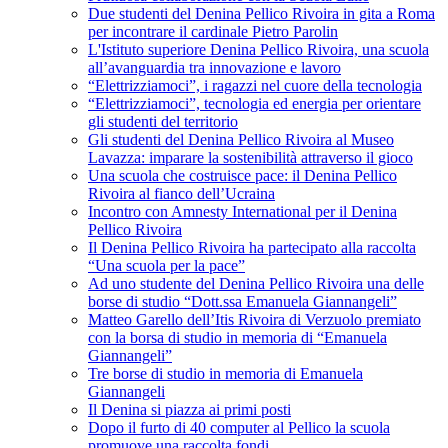
Due studenti del Denina Pellico Rivoira in gita a Roma
per incontrare il cardinale Pietro Parolin
L'Istituto superiore Denina Pellico Rivoira, una scuola
all’avanguardia tra innovazione e lavoro
“Elettrizziamoci”, i ragazzi nel cuore della tecnologia
“Elettrizziamoci”, tecnologia ed energia per orientare
gli studenti del territorio
Gli studenti del Denina Pellico Rivoira al Museo
Lavazza: imparare la sostenibilità attraverso il gioco
Una scuola che costruisce pace: il Denina Pellico
Rivoira al fianco dell’Ucraina
Incontro con Amnesty International per il Denina
Pellico Rivoira
Il Denina Pellico Rivoira ha partecipato alla raccolta
“Una scuola per la pace”
Ad uno studente del Denina Pellico Rivoira una delle
borse di studio “Dott.ssa Emanuela Giannangeli”
Matteo Garello dell’Itis Rivoira di Verzuolo premiato
con la borsa di studio in memoria di “Emanuela
Giannangeli”
Tre borse di studio in memoria di Emanuela
Giannangeli
Il Denina si piazza ai primi posti
Dopo il furto di 40 computer al Pellico la scuola
promuove una raccolta fondi