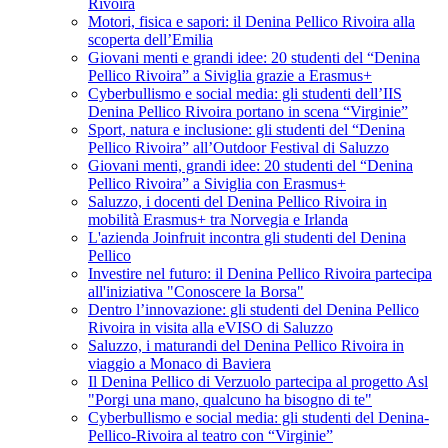
Rivoira
Motori, fisica e sapori: il Denina Pellico Rivoira alla
scoperta dell’Emilia
Giovani menti e grandi idee: 20 studenti del “Denina
Pellico Rivoira” a Siviglia grazie a Erasmus+
Cyberbullismo e social media: gli studenti dell’IIS
Denina Pellico Rivoira portano in scena “Virginie”
Sport, natura e inclusione: gli studenti del “Denina
Pellico Rivoira” all’Outdoor Festival di Saluzzo
Giovani menti, grandi idee: 20 studenti del “Denina
Pellico Rivoira” a Siviglia con Erasmus+
Saluzzo, i docenti del Denina Pellico Rivoira in
mobilità Erasmus+ tra Norvegia e Irlanda
L'azienda Joinfruit incontra gli studenti del Denina
Pellico
Investire nel futuro: il Denina Pellico Rivoira partecipa
all'iniziativa "Conoscere la Borsa"
Dentro l’innovazione: gli studenti del Denina Pellico
Rivoira in visita alla eVISO di Saluzzo
Saluzzo, i maturandi del Denina Pellico Rivoira in
viaggio a Monaco di Baviera
Il Denina Pellico di Verzuolo partecipa al progetto Asl
"Porgi una mano, qualcuno ha bisogno di te"
Cyberbullismo e social media: gli studenti del Denina-
Pellico-Rivoira al teatro con “Virginie”