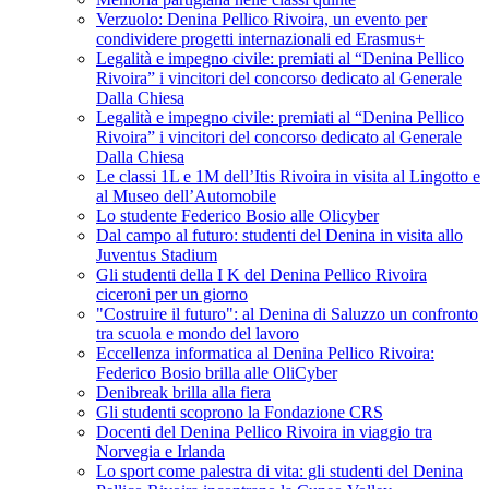
Verzuolo: Denina Pellico Rivoira, un evento per
condividere progetti internazionali ed Erasmus+
Legalità e impegno civile: premiati al “Denina Pellico
Rivoira” i vincitori del concorso dedicato al Generale
Dalla Chiesa
Legalità e impegno civile: premiati al “Denina Pellico
Rivoira” i vincitori del concorso dedicato al Generale
Dalla Chiesa
Le classi 1L e 1M dell’Itis Rivoira in visita al Lingotto e
al Museo dell’Automobile
Lo studente Federico Bosio alle Olicyber
Dal campo al futuro: studenti del Denina in visita allo
Juventus Stadium
Gli studenti della I K del Denina Pellico Rivoira
ciceroni per un giorno
"Costruire il futuro": al Denina di Saluzzo un confronto
tra scuola e mondo del lavoro
Eccellenza informatica al Denina Pellico Rivoira:
Federico Bosio brilla alle OliCyber
Denibreak brilla alla fiera
Gli studenti scoprono la Fondazione CRS
Docenti del Denina Pellico Rivoira in viaggio tra
Norvegia e Irlanda
Lo sport come palestra di vita: gli studenti del Denina