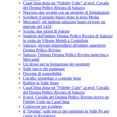
CasaClima dona un “Fidelity Cube” al prof. Cavallo
del Denina Pellico Rivoira di Saluzzo
Nascono due società con un progetto di Simulazione
Scegliere il proprio futuro dopo la terza Media
Mercand'è, gli studenti saluzzesi fanno rivivere un
mercato del 1424
Scuola: due giorni di Salone
Studenti dell'Istituto Denina Pellico Rivoira di Saluzzo
in visita da Villosio Mobili a Costigliole
Saluzzo, giovani imprenditori all'istituto superirore
Denina Pellico Rivoira
Saluzzo, l'istituto Denina Pellico Rivoira partecipa a
Mercandè
Un drone per la formazione dei geometri
Sulle tracce dei partigiani
Docente di sostenibilità
Cavallo: progettare e costruire bene
Rafting in Valle Stura
CasaClima dona un “Fidelity Cube” al prof. Cavallo
del Denina Pellico Rivoira di Saluzzo
Il prof. Cavallo del Denina Pellico Rivoira riceve un
Fidelity Cube da CasaClima
Conoscere per scegliere
Il "Denina" sulle tracce dei partigiani in Valle Po per
capire la Resistenza