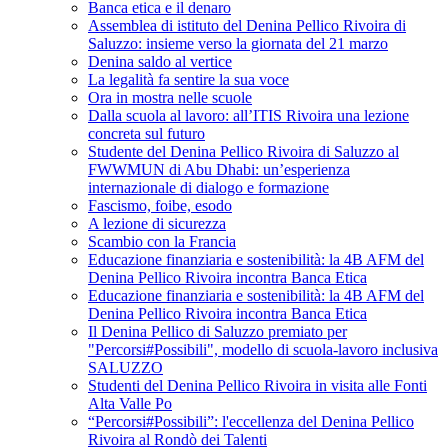
Banca etica e il denaro
Assemblea di istituto del Denina Pellico Rivoira di
Saluzzo: insieme verso la giornata del 21 marzo
Denina saldo al vertice
La legalità fa sentire la sua voce
Ora in mostra nelle scuole
Dalla scuola al lavoro: all’ITIS Rivoira una lezione
concreta sul futuro
Studente del Denina Pellico Rivoira di Saluzzo al
FWWMUN di Abu Dhabi: un’esperienza
internazionale di dialogo e formazione
Fascismo, foibe, esodo
A lezione di sicurezza
Scambio con la Francia
Educazione finanziaria e sostenibilità: la 4B AFM del
Denina Pellico Rivoira incontra Banca Etica
Educazione finanziaria e sostenibilità: la 4B AFM del
Denina Pellico Rivoira incontra Banca Etica
Il Denina Pellico di Saluzzo premiato per
"Percorsi#Possibili", modello di scuola-lavoro inclusiva
SALUZZO
Studenti del Denina Pellico Rivoira in visita alle Fonti
Alta Valle Po
“Percorsi#Possibili”: l'eccellenza del Denina Pellico
Rivoira al Rondò dei Talenti