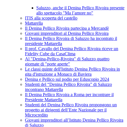
Saluzzo, anche il Denina Pellico Rivoira presente
allo spettacolo "Ma l’amore no"
ITIS alla scoperta del castello
Mattarella
Il Denina Pellico Rivoira partecipa a Mercandè
Giovani imprenditori al Denina Pellico Rivoira
Il Denina Pellico Rivoira di Saluzzo ha incontrato il
presidente Mattarella
Il prof. Cavallo del Denina Pellico Rivoira riceve un
Fidelity Cube da CasaClima
Al "Denina-Pellico-Rivoira" di Saluzzo quattro
giornate di "porte aperte"
Le classi quinte dell'Istituto Denina Pellico Rivoira in
gita d'istruzione a Monaco di Baviera
Denina e Pellico sul podio per Eduscopio 2024
Studenti del “Denina Pellico Rivoira” di Saluzzo
incontrano Mattarella
Il Denina Pellico Rivoira a Roma per incontrare il
Presidente Mattarella
Studenti del Denina Pellico Rivoira propongono un
progetto ai dirigenti dell’Ente Nazionale per il
Microcredito
Giovani imprenditori all’Istituto Denina Pellico Rivoira
di Saluzzo