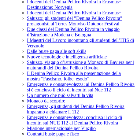
I docenti del Denina Pellico Rivoira in Erasmus+.
Destinazione: Norvegia
I docenti del Denina Pellico Rivoira in Erasmus+
Saluzzo: gli studenti del "Denina Pellico Rivoira"
protagonisti al Terres Monviso Outdoor Festival
Due classi del Denina Pellico Rivoira in viaggio
d’istruzione a Modena e Bologna
I Maestri del Lavoro incontrano gli studenti dell’ITIS di
Verzuolo
Dalle buste paga alle soft skills
Nuove tecnologie e intelligenza artificiale
Saluzzo, viaggio d’istruzione a Monaco di Baviera per i
maturandi del Denina Pellico Rivoira
Il Denina Pellico Rivoira alla presentazione della
mostra “Fascismo, foibe, esodo”
Emergenza e consapevolezza: al Denina Pellico Rivoira
si è concluso il ciclo di incontri sul Nue 112
Un numero che può salvarti la vita
Monaco da scoprire
Emergenza, gli studenti del Denina Pellico Rivoira
imparano a chiamare il 112
Emergenza e consapevolezza: concluso il ciclo di
incontri sul NUE 112 al Denina Pellico Rivoira
Missione internazionale per Virgilio
Contratti buste paga e fisco