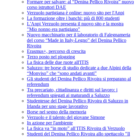
Formare per salvare: al “Denina Pellico Rivoira” nuovo
corso istruttori DAE
Verzuolo partigiana è online: nuovo sito per l'Anpi
La formazione oltre i banchi: più di 800 studenti
L'Anpi Verzuolo presenta il nuovo sito e la mostra
"Mio nonno era partigiano"
Nuovo macchinario per il laboratorio di Falegnameria
del corso “Made in Italy-Legno” del Denina Pellico
Rivoira
Erasmus+, percorso di crescita
Terzo posto nel plogging
La fisica delle due ruote all'ITIS
Saluzzo: tre borse di studio dedicate a due Alpini della
“Monviso” che “sono andati avanti”
Gli studenti del Denina Pellico Rivoira si preparano al
referendum
Tra precariato, cittadinanza e diritti sul lavoro: i
referendum spiegati ai maturandi a Saluzzo
Studentesse del Denina Pellico Rivoira di Saluzzo in
Irlanda per uno stage lavorativo
Borse nel segno della memoria
Verzuolo e il talento del giovane Simone
In azione per l'ambiente
La fisica va “in moto” all’ITIS Rivoira di Verzuolo
Studenti del Denina Pellico Rivoira allo spettacolo "Il