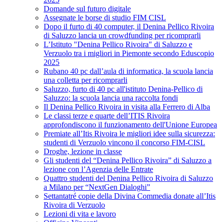
Domande sul futuro digitale
Assegnate le borse di studio FIM CISL
Dopo il furto di 40 computer, il Denina Pellico Rivoira
di Saluzzo lancia un crowdfunding per ricomprarli
L’Istituto "Denina Pellico Rivoira" di Saluzzo e
Verzuolo tra i migliori in Piemonte secondo Eduscopio
2025
Rubano 40 pc dall’aula di informatica, la scuola lancia
una colletta per ricomprarli
Saluzzo, furto di 40 pc all'istituto Denina-Pellico di
Saluzzo: la scuola lancia una raccolta fondi
Il Denina Pellico Rivoira in visita alla Ferrero di Alba
Le classi terze e quarte dell’ITIS Rivoira
approfondiscono il funzionamento dell'Unione Europea
Premiate all’Itis Rivoira le migliori idee sulla sicurezza:
studenti di Verzuolo vincono il concorso FIM-CISL
Droghe, lezione in classe
Gli studenti del “Denina Pellico Rivoira” di Saluzzo a
lezione con l’Agenzia delle Entrate
Quattro studenti del Denina Pellico Rivoira di Saluzzo
a Milano per “NextGen Dialoghi”
Settantatré copie della Divina Commedia donate all’Itis
Rivoira di Verzuolo
Lezioni di vita e lavoro