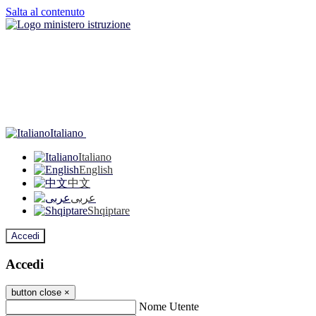
Salta al contenuto
Italiano
Italiano
English
中文
عربى
Shqiptare
Accedi
Accedi
button close
×
Nome Utente