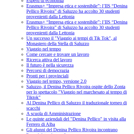
Esperti di economia
Erasmus+ “Impresa etica e sostenibile”: l’IIS “Denina
Pellico Rivoira” di Saluzzo ha accolto 30 studenti
provenienti dalla Lettonia
Erasmus+ “Impresa etica e sostenibile”: l’IIS “Denina
Pellico Rivoira” di Saluzzo ha accolto 30 studenti
provenienti dalla Lettonia
Un successo il "Viaggio ai tempi di Tik Tok", al
Monastero della Stella di Saluzzo
Viaggio nel tempo
Come cercare e trovare un lavoro
Ricerca attiva del lavoro
Il futuro è nella sicurezza
Percorsi di democrazia
Pronti per i provinciali
Viaggio nel tempo, versione 2.0
Saluzzo, il Denina Pellico Rivoira ospite dello Zonta
per lo spettacolo "Viaggio nel marchesato al tempo di
Tiktok"
Al Denina Pellico di Saluzzo il traduzionale torneo di
scacchi
A scuola di Amministrazione
Le quinte aziendali del "Denina Pellico" in visita alla
Ferrero di Alba
Gli alunni del Denina Pellico Rivoira incontrano