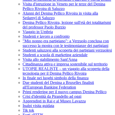
Visita d'istruzione in Veneto per le terze del Denina
Pellico Rivoira di Saluzzo
Alunni del Denina Pellico Rivoira in visita alla
Sedamyl di Saluzzo
Denina Pellico Rivoira, lezione sull'età dei totalitarismi
del professor Paolo Burzio
Viaggio in Umbria
Studenti e lavoro a confronto
"Mio nonno era partigiano": a Verzuolo conclusa con
successo la mostra con le testimonianze dei partigiani
Studenti saluzzesi alla scoperta dei partigiani verzuolesi
Studenti a scuola di marketing aziendale
Visita allo stabilimento Sant'Anna
Cittadinanza attiva e impresa sostenibile sul territorio
UTOPIE REALISTE – un viaggio alla scoperta della
tecnologia per il Denina Pellico Rivoira
In finale nei luoghi simbolo della finanza
Due studenti del Denina a Bruxelles finalisti
all'European Banking Federation
Primi rendering per il nuovo campus Denina Pellico
Crisi d'identità da Pirandello ad oggi
Apprendisti in Rai e al Museo Lavazza
Inalpi visita guidata
Tik tok
Furti all'ITIS