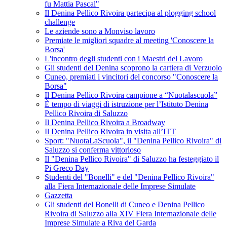
fu Mattia Pascal"
Il Denina Pellico Rivoira partecipa al plogging school
challenge
Le aziende sono a Monviso lavoro
Premiate le migliori squadre al meeting 'Conoscere la
Borsa'
L'incontro degli studenti con i Maestri del Lavoro
Gli studenti del Denina scoprono la cartiera di Verzuolo
Cuneo, premiati i vincitori del concorso "Conoscere la
Borsa"
Il Denina Pellico Rivoira campione a “Nuotalascuola”
È tempo di viaggi di istruzione per l’Istituto Denina
Pellico Rivoira di Saluzzo
Il Denina Pellico Rivoira a Broadway
Il Denina Pellico Rivoira in visita all’ITT
Sport: "NuotaLaScuola", il "Denina Pellico Rivoira" di
Saluzzo si conferma vittorioso
Il "Denina Pellico Rivoira" di Saluzzo ha festeggiato il
Pi Greco Day
Studenti del "Bonelli" e del "Denina Pellico Rivoira"
alla Fiera Internazionale delle Imprese Simulate
Gazzetta
Gli studenti del Bonelli di Cuneo e Denina Pellico
Rivoira di Saluzzo alla XIV Fiera Internazionale delle
Imprese Simulate a Riva del Garda