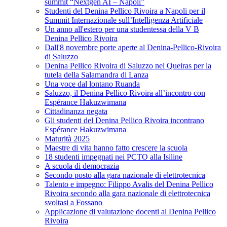
summit “Nextgen AI – Napoli”
Studenti del Denina Pellico Rivoira a Napoli per il
Summit Internazionale sull’Intelligenza Artificiale
Un anno all'estero per una studentessa della V B
Denina Pellico Rivoira
Dall'8 novembre porte aperte al Denina-Pellico-Rivoira
di Saluzzo
Denina Pellico Rivoira di Saluzzo nel Queiras per la
tutela della Salamandra di Lanza
Una voce dal lontano Ruanda
Saluzzo, il Denina Pellico Rivoira all’incontro con
Espérance Hakuzwimana
Cittadinanza negata
Gli studenti del Denina Pellico Rivoira incontrano
Espérance Hakuzwimana
Maturità 2025
Maestre di vita hanno fatto crescere la scuola
18 studenti impegnati nei PCTO alla Isiline
A scuola di democrazia
Secondo posto alla gara nazionale di elettrotecnica
Talento e impegno: Filippo Avalis del Denina Pellico
Rivoira secondo alla gara nazionale di elettrotecnica
svoltasi a Fossano
Applicazione di valutazione docenti al Denina Pellico
Rivoira