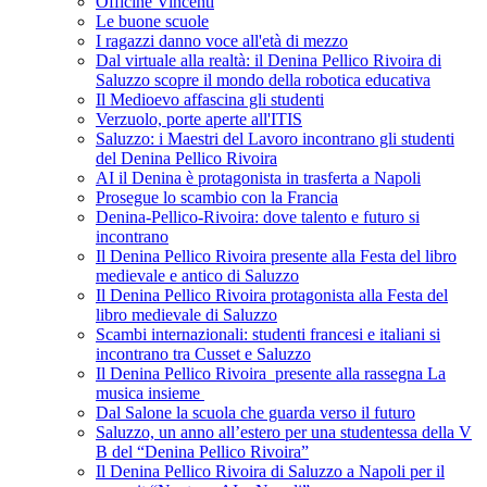
Officine Vincenti
Le buone scuole
I ragazzi danno voce all'età di mezzo
Dal virtuale alla realtà: il Denina Pellico Rivoira di
Saluzzo scopre il mondo della robotica educativa
Il Medioevo affascina gli studenti
Verzuolo, porte aperte all'ITIS
Saluzzo: i Maestri del Lavoro incontrano gli studenti
del Denina Pellico Rivoira
AI il Denina è protagonista in trasferta a Napoli
Prosegue lo scambio con la Francia
Denina-Pellico-Rivoira: dove talento e futuro si
incontrano
Il Denina Pellico Rivoira presente alla Festa del libro
medievale e antico di Saluzzo
Il Denina Pellico Rivoira protagonista alla Festa del
libro medievale di Saluzzo
Scambi internazionali: studenti francesi e italiani si
incontrano tra Cusset e Saluzzo
Il Denina Pellico Rivoira presente alla rassegna La
musica insieme
Dal Salone la scuola che guarda verso il futuro
Saluzzo, un anno all’estero per una studentessa della V
B del “Denina Pellico Rivoira”
Il Denina Pellico Rivoira di Saluzzo a Napoli per il