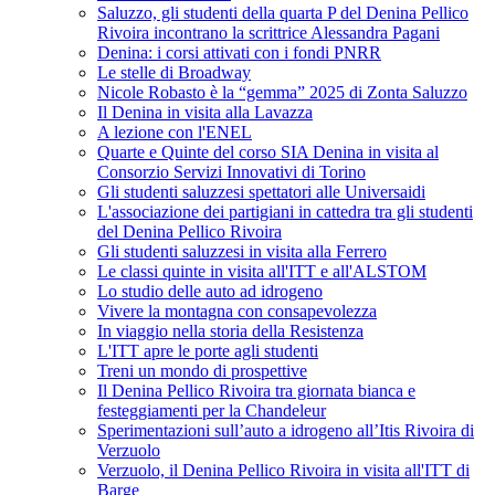
Saluzzo, gli studenti della quarta P del Denina Pellico
Rivoira incontrano la scrittrice Alessandra Pagani
Denina: i corsi attivati con i fondi PNRR
Le stelle di Broadway
Nicole Robasto è la “gemma” 2025 di Zonta Saluzzo
Il Denina in visita alla Lavazza
A lezione con l'ENEL
Quarte e Quinte del corso SIA Denina in visita al
Consorzio Servizi Innovativi di Torino
Gli studenti saluzzesi spettatori alle Universaidi
L'associazione dei partigiani in cattedra tra gli studenti
del Denina Pellico Rivoira
Gli studenti saluzzesi in visita alla Ferrero
Le classi quinte in visita all'ITT e all'ALSTOM
Lo studio delle auto ad idrogeno
Vivere la montagna con consapevolezza
In viaggio nella storia della Resistenza
L'ITT apre le porte agli studenti
Treni un mondo di prospettive
Il Denina Pellico Rivoira tra giornata bianca e
festeggiamenti per la Chandeleur
Sperimentazioni sull’auto a idrogeno all’Itis Rivoira di
Verzuolo
Verzuolo, il Denina Pellico Rivoira in visita all'ITT di
Barge