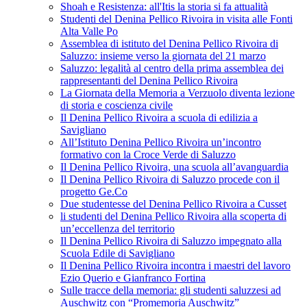
Shoah e Resistenza: all'Itis la storia si fa attualità
Studenti del Denina Pellico Rivoira in visita alle Fonti
Alta Valle Po
Assemblea di istituto del Denina Pellico Rivoira di
Saluzzo: insieme verso la giornata del 21 marzo
Saluzzo: legalità al centro della prima assemblea dei
rappresentanti del Denina Pellico Rivoira
La Giornata della Memoria a Verzuolo diventa lezione
di storia e coscienza civile
Il Denina Pellico Rivoira a scuola di edilizia a
Savigliano
All’Istituto Denina Pellico Rivoira un’incontro
formativo con la Croce Verde di Saluzzo
Il Denina Pellico Rivoira, una scuola all’avanguardia
Il Denina Pellico Rivoira di Saluzzo procede con il
progetto Ge.Co
Due studentesse del Denina Pellico Rivoira a Cusset
li studenti del Denina Pellico Rivoira alla scoperta di
un’eccellenza del territorio
Il Denina Pellico Rivoira di Saluzzo impegnato alla
Scuola Edile di Savigliano
Il Denina Pellico Rivoira incontra i maestri del lavoro
Ezio Querio e Gianfranco Fortina
Sulle tracce della memoria: gli studenti saluzzesi ad
Auschwitz con “Promemoria Auschwitz”