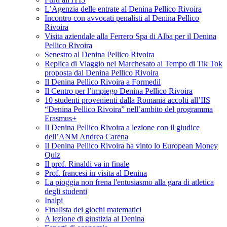
L’Agenzia delle entrate al Denina Pellico Rivoira
Incontro con avvocati penalisti al Denina Pellico
Rivoira
Visita aziendale alla Ferrero Spa di Alba per il Denina
Pellico Rivoira
Senestro al Denina Pellico Rivoira
Replica di Viaggio nel Marchesato al Tempo di Tik Tok
proposta dal Denina Pellico Rivoira
Il Denina Pellico Rivoira a Formedil
Il Centro per l’impiego Denina Pellico Rivoira
10 studenti provenienti dalla Romania accolti all’IIS
“Denina Pellico Rivoira” nell’ambito del programma
Erasmus+
Il Denina Pellico Rivoira a lezione con il giudice
dell’ANM Andrea Carena
Il Denina Pellico Rivoira ha vinto lo European Money
Quiz
Il prof. Rinaldi va in finale
Prof. francesi in visita al Denina
La pioggia non frena l'entusiasmo alla gara di atletica
degli studenti
Inalpi
Finalista dei giochi matematici
A lezione di giustizia al Denina