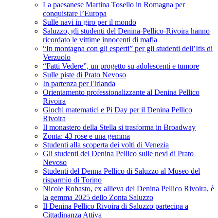
La paesanese Martina Tosello in Romagna per
conquistare l’Europa
Sulle navi in giro per il mondo
Saluzzo, gli studenti del Denina-Pellico-Rivoira hanno
ricordato le vittime innocenti di mafia
“In montagna con gli esperti” per gli studenti dell’Itis di
Verzuolo
“Fatti Vedere”, un progetto su adolescenti e tumore
Sulle piste di Prato Nevoso
In partenza per l'Irlanda
Orientamento professionalizzante al Denina Pellico
Rivoira
Giochi matematici e Pi Day per il Denina Pellico
Rivoira
Il monastero della Stella si trasforma in Broadway
Zonta: 43 rose e una gemma
Studenti alla scoperta dei volti di Venezia
Gli studenti del Denina Pellico sulle nevi di Prato
Nevoso
Studenti del Denna Pellico di Saluzzo al Museo del
risparmio di Torino
Nicole Robasto, ex allieva del Denina Pellico Rivoira, è
la gemma 2025 dello Zonta Saluzzo
Il Denina Pellico Rivoira di Saluzzo partecipa a
Cittadinanza Attiva