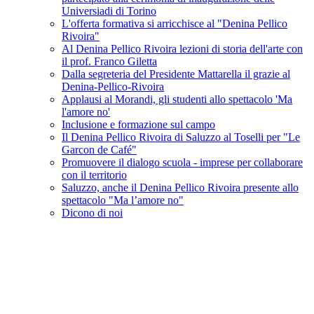
Universiadi di Torino
L'offerta formativa si arricchisce al "Denina Pellico
Rivoira"
Al Denina Pellico Rivoira lezioni di storia dell'arte con
il prof. Franco Giletta
Dalla segreteria del Presidente Mattarella il grazie al
Denina-Pellico-Rivoira
Applausi al Morandi, gli studenti allo spettacolo 'Ma
l'amore no'
Inclusione e formazione sul campo
Il Denina Pellico Rivoira di Saluzzo al Toselli per "Le
Garcon de Café"
Promuovere il dialogo scuola - imprese per collaborare
con il territorio
Saluzzo, anche il Denina Pellico Rivoira presente allo
spettacolo "Ma l’amore no"
Dicono di noi