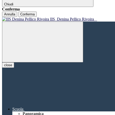
Chiudi
Conferma
Annulla
Conferma
IIS
Denina Pellico Rivoira
close
Scuola
Panoramica