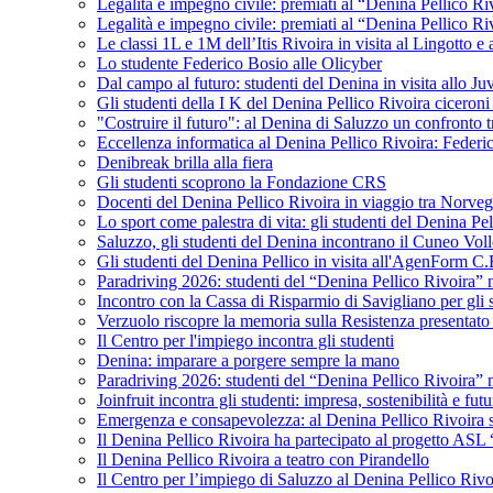
Legalità e impegno civile: premiati al “Denina Pellico Ri
Legalità e impegno civile: premiati al “Denina Pellico Ri
Le classi 1L e 1M dell’Itis Rivoira in visita al Lingotto 
Lo studente Federico Bosio alle Olicyber
Dal campo al futuro: studenti del Denina in visita allo J
Gli studenti della I K del Denina Pellico Rivoira ciceroni
"Costruire il futuro": al Denina di Saluzzo un confronto 
Eccellenza informatica al Denina Pellico Rivoira: Federic
Denibreak brilla alla fiera
Gli studenti scoprono la Fondazione CRS
Docenti del Denina Pellico Rivoira in viaggio tra Norveg
Lo sport come palestra di vita: gli studenti del Denina P
Saluzzo, gli studenti del Denina incontrano il Cuneo Vol
Gli studenti del Denina Pellico in visita all'AgenForm C.
Paradriving 2026: studenti del “Denina Pellico Rivoira” ne
Incontro con la Cassa di Risparmio di Savigliano per gli 
Verzuolo riscopre la memoria sulla Resistenza presentato 
Il Centro per l'impiego incontra gli studenti
Denina: imparare a porgere sempre la mano
Paradriving 2026: studenti del “Denina Pellico Rivoira” ne
Joinfruit incontra gli studenti: impresa, sostenibilità e fut
Emergenza e consapevolezza: al Denina Pellico Rivoira si 
Il Denina Pellico Rivoira ha partecipato al progetto AS
Il Denina Pellico Rivoira a teatro con Pirandello
Il Centro per l’impiego di Saluzzo al Denina Pellico Rivo