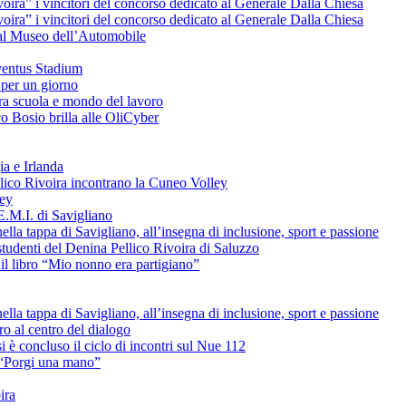
voira” i vincitori del concorso dedicato al Generale Dalla Chiesa
voira” i vincitori del concorso dedicato al Generale Dalla Chiesa
e al Museo dell’Automobile
uventus Stadium
 per un giorno
tra scuola e mondo del lavoro
o Bosio brilla alle OliCyber
ia e Irlanda
ellico Rivoira incontrano la Cuneo Volley
ley
E.M.I. di Savigliano
lla tappa di Savigliano, all’insegna di inclusione, sport e passione
studenti del Denina Pellico Rivoira di Saluzzo
il libro “Mio nonno era partigiano”
lla tappa di Savigliano, all’insegna di inclusione, sport e passione
uro al centro del dialogo
è concluso il ciclo di incontri sul Nue 112
L “Porgi una mano”
ira