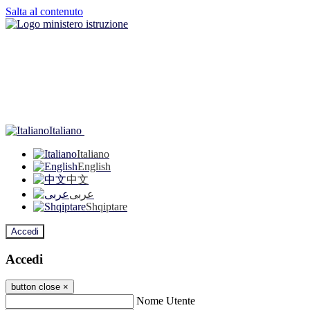
Salta al contenuto
Italiano
Italiano
English
中文
عربى
Shqiptare
Accedi
Accedi
button close
×
Nome Utente