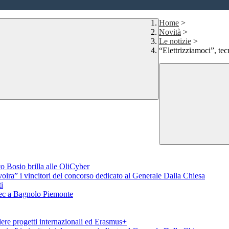
Home
>
Novità
>
Le notizie
>
“Elettrizziamoci”, tecn
o Bosio brilla alle OliCyber
voira” i vincitori del concorso dedicato al Generale Dalla Chiesa
i
aTec a Bagnolo Piemonte
ere progetti internazionali ed Erasmus+