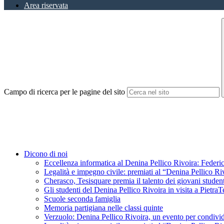
Area riservata
Campo di ricerca per le pagine del sito
Dicono di noi
Eccellenza informatica al Denina Pellico Rivoira: Federic
Legalità e impegno civile: premiati al “Denina Pellico Ri
Cherasco, Tesisquare premia il talento dei giovani student
Gli studenti del Denina Pellico Rivoira in visita a Pietr
Scuole seconda famiglia
Memoria partigiana nelle classi quinte
Verzuolo: Denina Pellico Rivoira, un evento per condivid