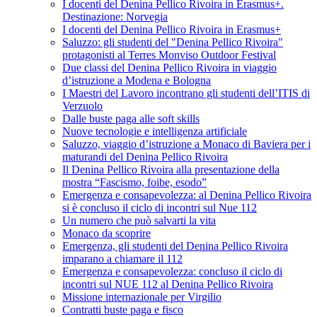
I docenti del Denina Pellico Rivoira in Erasmus+.
Destinazione: Norvegia
I docenti del Denina Pellico Rivoira in Erasmus+
Saluzzo: gli studenti del "Denina Pellico Rivoira"
protagonisti al Terres Monviso Outdoor Festival
Due classi del Denina Pellico Rivoira in viaggio
d’istruzione a Modena e Bologna
I Maestri del Lavoro incontrano gli studenti dell’ITIS di
Verzuolo
Dalle buste paga alle soft skills
Nuove tecnologie e intelligenza artificiale
Saluzzo, viaggio d’istruzione a Monaco di Baviera per i
maturandi del Denina Pellico Rivoira
Il Denina Pellico Rivoira alla presentazione della
mostra “Fascismo, foibe, esodo”
Emergenza e consapevolezza: al Denina Pellico Rivoira
si è concluso il ciclo di incontri sul Nue 112
Un numero che può salvarti la vita
Monaco da scoprire
Emergenza, gli studenti del Denina Pellico Rivoira
imparano a chiamare il 112
Emergenza e consapevolezza: concluso il ciclo di
incontri sul NUE 112 al Denina Pellico Rivoira
Missione internazionale per Virgilio
Contratti buste paga e fisco