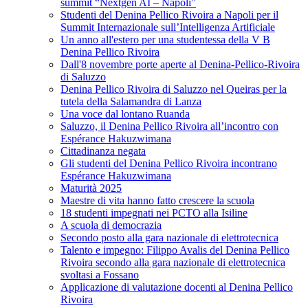
summit “Nextgen AI – Napoli”
Studenti del Denina Pellico Rivoira a Napoli per il
Summit Internazionale sull’Intelligenza Artificiale
Un anno all'estero per una studentessa della V B
Denina Pellico Rivoira
Dall'8 novembre porte aperte al Denina-Pellico-Rivoira
di Saluzzo
Denina Pellico Rivoira di Saluzzo nel Queiras per la
tutela della Salamandra di Lanza
Una voce dal lontano Ruanda
Saluzzo, il Denina Pellico Rivoira all’incontro con
Espérance Hakuzwimana
Cittadinanza negata
Gli studenti del Denina Pellico Rivoira incontrano
Espérance Hakuzwimana
Maturità 2025
Maestre di vita hanno fatto crescere la scuola
18 studenti impegnati nei PCTO alla Isiline
A scuola di democrazia
Secondo posto alla gara nazionale di elettrotecnica
Talento e impegno: Filippo Avalis del Denina Pellico
Rivoira secondo alla gara nazionale di elettrotecnica
svoltasi a Fossano
Applicazione di valutazione docenti al Denina Pellico
Rivoira