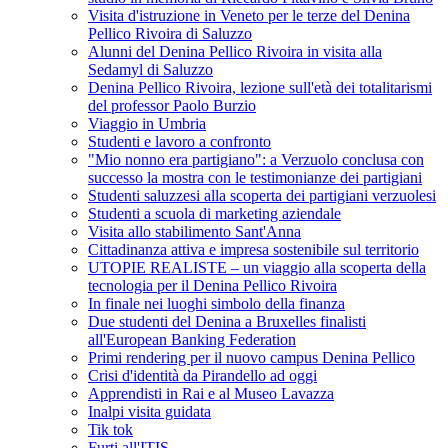
Visita d'istruzione in Veneto per le terze del Denina
Pellico Rivoira di Saluzzo
Alunni del Denina Pellico Rivoira in visita alla
Sedamyl di Saluzzo
Denina Pellico Rivoira, lezione sull'età dei totalitarismi
del professor Paolo Burzio
Viaggio in Umbria
Studenti e lavoro a confronto
"Mio nonno era partigiano": a Verzuolo conclusa con
successo la mostra con le testimonianze dei partigiani
Studenti saluzzesi alla scoperta dei partigiani verzuolesi
Studenti a scuola di marketing aziendale
Visita allo stabilimento Sant'Anna
Cittadinanza attiva e impresa sostenibile sul territorio
UTOPIE REALISTE – un viaggio alla scoperta della
tecnologia per il Denina Pellico Rivoira
In finale nei luoghi simbolo della finanza
Due studenti del Denina a Bruxelles finalisti
all'European Banking Federation
Primi rendering per il nuovo campus Denina Pellico
Crisi d'identità da Pirandello ad oggi
Apprendisti in Rai e al Museo Lavazza
Inalpi visita guidata
Tik tok
Furti all'ITIS