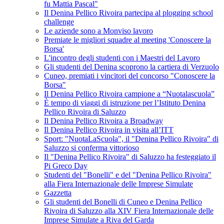
fu Mattia Pascal"
Il Denina Pellico Rivoira partecipa al plogging school
challenge
Le aziende sono a Monviso lavoro
Premiate le migliori squadre al meeting 'Conoscere la
Borsa'
L'incontro degli studenti con i Maestri del Lavoro
Gli studenti del Denina scoprono la cartiera di Verzuolo
Cuneo, premiati i vincitori del concorso "Conoscere la
Borsa"
Il Denina Pellico Rivoira campione a “Nuotalascuola”
È tempo di viaggi di istruzione per l’Istituto Denina
Pellico Rivoira di Saluzzo
Il Denina Pellico Rivoira a Broadway
Il Denina Pellico Rivoira in visita all’ITT
Sport: "NuotaLaScuola", il "Denina Pellico Rivoira" di
Saluzzo si conferma vittorioso
Il "Denina Pellico Rivoira" di Saluzzo ha festeggiato il
Pi Greco Day
Studenti del "Bonelli" e del "Denina Pellico Rivoira"
alla Fiera Internazionale delle Imprese Simulate
Gazzetta
Gli studenti del Bonelli di Cuneo e Denina Pellico
Rivoira di Saluzzo alla XIV Fiera Internazionale delle
Imprese Simulate a Riva del Garda