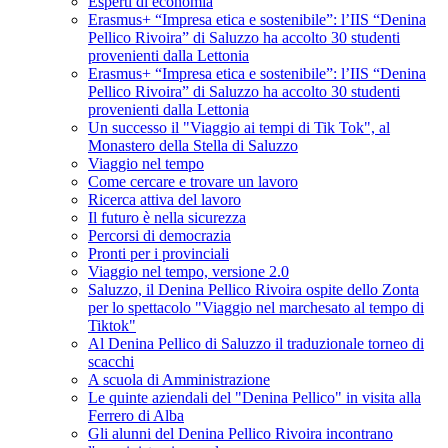
Esperti di economia
Erasmus+ “Impresa etica e sostenibile”: l’IIS “Denina
Pellico Rivoira” di Saluzzo ha accolto 30 studenti
provenienti dalla Lettonia
Erasmus+ “Impresa etica e sostenibile”: l’IIS “Denina
Pellico Rivoira” di Saluzzo ha accolto 30 studenti
provenienti dalla Lettonia
Un successo il "Viaggio ai tempi di Tik Tok", al
Monastero della Stella di Saluzzo
Viaggio nel tempo
Come cercare e trovare un lavoro
Ricerca attiva del lavoro
Il futuro è nella sicurezza
Percorsi di democrazia
Pronti per i provinciali
Viaggio nel tempo, versione 2.0
Saluzzo, il Denina Pellico Rivoira ospite dello Zonta
per lo spettacolo "Viaggio nel marchesato al tempo di
Tiktok"
Al Denina Pellico di Saluzzo il traduzionale torneo di
scacchi
A scuola di Amministrazione
Le quinte aziendali del "Denina Pellico" in visita alla
Ferrero di Alba
Gli alunni del Denina Pellico Rivoira incontrano