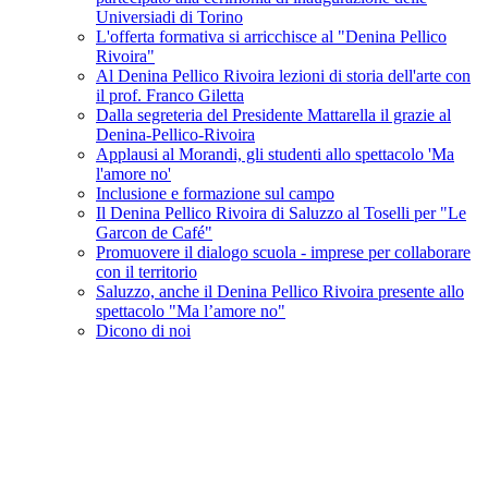
Universiadi di Torino
L'offerta formativa si arricchisce al "Denina Pellico
Rivoira"
Al Denina Pellico Rivoira lezioni di storia dell'arte con
il prof. Franco Giletta
Dalla segreteria del Presidente Mattarella il grazie al
Denina-Pellico-Rivoira
Applausi al Morandi, gli studenti allo spettacolo 'Ma
l'amore no'
Inclusione e formazione sul campo
Il Denina Pellico Rivoira di Saluzzo al Toselli per "Le
Garcon de Café"
Promuovere il dialogo scuola - imprese per collaborare
con il territorio
Saluzzo, anche il Denina Pellico Rivoira presente allo
spettacolo "Ma l’amore no"
Dicono di noi