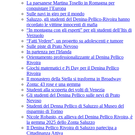
La paesanese Martina Tosello in Romagna per
conquistare l’Europa
Sulle navi in giro per il mondo
Saluzzo, gli studenti del Denina-Pellico-Rivoira hanno
ricordato le vittime innocenti di mafia
“In montagna con gli esperti” per gli studenti dell’Itis di
Verzuolo
“Fatti Vedere”, un progetto su adolescenti e tumore
Sulle piste di Prato Nevoso
In partenza per l'Irlanda
Orientamento professionalizzante al Denina Pellico
Rivoira
Giochi matematici e Pi Day per il Denina Pellico
Rivoira
Il monastero della Stella si trasforma in Broadway
Zonta: 43 rose e una gemma
Studenti alla scoperta dei volti di Venezia
Gli studenti del Denina Pellico sulle nevi di Prato
Nevoso
Studenti del Denna Pellico di Saluzzo al Museo del
risparmio di Torino
Nicole Robasto, ex allieva del Denina Pellico Rivoira, è
la gemma 2025 dello Zonta Saluzzo
Il Denina Pellico Rivoira di Saluzzo partecipa a
Cittadinanza Attiva