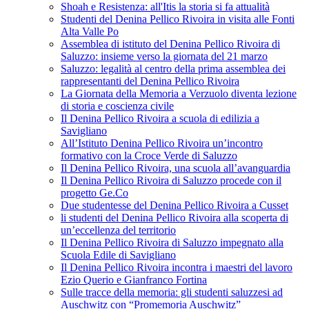
Shoah e Resistenza: all'Itis la storia si fa attualità
Studenti del Denina Pellico Rivoira in visita alle Fonti
Alta Valle Po
Assemblea di istituto del Denina Pellico Rivoira di
Saluzzo: insieme verso la giornata del 21 marzo
Saluzzo: legalità al centro della prima assemblea dei
rappresentanti del Denina Pellico Rivoira
La Giornata della Memoria a Verzuolo diventa lezione
di storia e coscienza civile
Il Denina Pellico Rivoira a scuola di edilizia a
Savigliano
All’Istituto Denina Pellico Rivoira un’incontro
formativo con la Croce Verde di Saluzzo
Il Denina Pellico Rivoira, una scuola all’avanguardia
Il Denina Pellico Rivoira di Saluzzo procede con il
progetto Ge.Co
Due studentesse del Denina Pellico Rivoira a Cusset
li studenti del Denina Pellico Rivoira alla scoperta di
un’eccellenza del territorio
Il Denina Pellico Rivoira di Saluzzo impegnato alla
Scuola Edile di Savigliano
Il Denina Pellico Rivoira incontra i maestri del lavoro
Ezio Querio e Gianfranco Fortina
Sulle tracce della memoria: gli studenti saluzzesi ad
Auschwitz con “Promemoria Auschwitz”