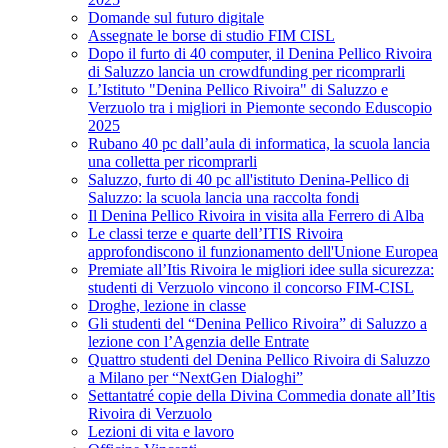
Domande sul futuro digitale
Assegnate le borse di studio FIM CISL
Dopo il furto di 40 computer, il Denina Pellico Rivoira
di Saluzzo lancia un crowdfunding per ricomprarli
L’Istituto "Denina Pellico Rivoira" di Saluzzo e
Verzuolo tra i migliori in Piemonte secondo Eduscopio
2025
Rubano 40 pc dall’aula di informatica, la scuola lancia
una colletta per ricomprarli
Saluzzo, furto di 40 pc all'istituto Denina-Pellico di
Saluzzo: la scuola lancia una raccolta fondi
Il Denina Pellico Rivoira in visita alla Ferrero di Alba
Le classi terze e quarte dell’ITIS Rivoira
approfondiscono il funzionamento dell'Unione Europea
Premiate all’Itis Rivoira le migliori idee sulla sicurezza:
studenti di Verzuolo vincono il concorso FIM-CISL
Droghe, lezione in classe
Gli studenti del “Denina Pellico Rivoira” di Saluzzo a
lezione con l’Agenzia delle Entrate
Quattro studenti del Denina Pellico Rivoira di Saluzzo
a Milano per “NextGen Dialoghi”
Settantatré copie della Divina Commedia donate all’Itis
Rivoira di Verzuolo
Lezioni di vita e lavoro