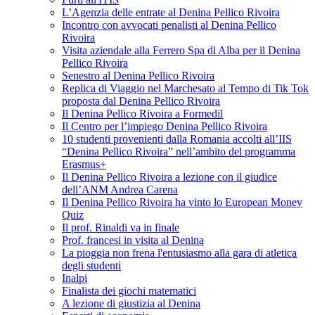
L’Agenzia delle entrate al Denina Pellico Rivoira
Incontro con avvocati penalisti al Denina Pellico
Rivoira
Visita aziendale alla Ferrero Spa di Alba per il Denina
Pellico Rivoira
Senestro al Denina Pellico Rivoira
Replica di Viaggio nel Marchesato al Tempo di Tik Tok
proposta dal Denina Pellico Rivoira
Il Denina Pellico Rivoira a Formedil
Il Centro per l’impiego Denina Pellico Rivoira
10 studenti provenienti dalla Romania accolti all’IIS
“Denina Pellico Rivoira” nell’ambito del programma
Erasmus+
Il Denina Pellico Rivoira a lezione con il giudice
dell’ANM Andrea Carena
Il Denina Pellico Rivoira ha vinto lo European Money
Quiz
Il prof. Rinaldi va in finale
Prof. francesi in visita al Denina
La pioggia non frena l'entusiasmo alla gara di atletica
degli studenti
Inalpi
Finalista dei giochi matematici
A lezione di giustizia al Denina