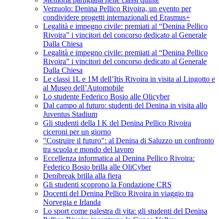
Verzuolo: Denina Pellico Rivoira, un evento per
condividere progetti internazionali ed Erasmus+
Legalità e impegno civile: premiati al “Denina Pellico
Rivoira” i vincitori del concorso dedicato al Generale
Dalla Chiesa
Legalità e impegno civile: premiati al “Denina Pellico
Rivoira” i vincitori del concorso dedicato al Generale
Dalla Chiesa
Le classi 1L e 1M dell’Itis Rivoira in visita al Lingotto e
al Museo dell’Automobile
Lo studente Federico Bosio alle Olicyber
Dal campo al futuro: studenti del Denina in visita allo
Juventus Stadium
Gli studenti della I K del Denina Pellico Rivoira
ciceroni per un giorno
"Costruire il futuro": al Denina di Saluzzo un confronto
tra scuola e mondo del lavoro
Eccellenza informatica al Denina Pellico Rivoira:
Federico Bosio brilla alle OliCyber
Denibreak brilla alla fiera
Gli studenti scoprono la Fondazione CRS
Docenti del Denina Pellico Rivoira in viaggio tra
Norvegia e Irlanda
Lo sport come palestra di vita: gli studenti del Denina