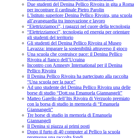
Due studenti del Denina Pellico Rivoira in gita a Roma
per incontrare il cardinale Pietro Parolin
L'Istituto superiore Denina Pellico Rivoira, una scuola
all’avanguardia tra innovazione e lavoro
“Elettrizziamoci”, i ragazzi nel cuore della tecnologia
“Elettrizziamoci”, tecnologia ed energia per orientare
gli studenti del territorio
Gli studenti del Denina Pellico Rivoira al Museo
Lavazza: imparare la sostenibilità attraverso il gioco
Una scuola che costruisce pace: il Denina Pellico
Rivoira al fianco dell’Ucraina
Incontro con Amnesty International per il Denina
Pellico Rivoira
Il Denina Pellico Rivoira ha partecipato alla raccolta
“Una scuola per la pace”
Ad uno studente del Denina Pellico Rivoira una delle
borse di studio “Dott.ssa Emanuela Giannangeli”
Matteo Garello dell’Itis Rivoira di Verzuolo premiato
con la borsa di studio in memoria di “Emanuela
Giannangeli”
Tre borse di studio in memoria di Emanuela
Giannangeli
Il Denina si piazza ai primi posti
Dopo il furto di 40 computer al Pellico la scuola
promuove una raccolta fondi