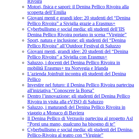
Rivoira
Motori, fisica e sapori: il Denina Pellico Rivoira alla
scoperta dell’Emilia
Giovani menti e grandi idee: 20 studenti del “Denina
Pellico Rivoira” a Siviglia grazie a Erasmus+
Cyberbullismo e social media: gli studenti dell’IIS
Denina Pellico Rivoira portano in scena “Virginie”
Sport, natura e inclusione: gli studenti del “Denina
Pellico Rivoira” all’Outdoor Festival di Saluzzo
Giovani menti, grandi idee: 20 studenti del “Denina
Pellico Rivoira” a Siviglia con Erasmus+
Saluzzo, i docenti del Denina Pellico Rivoira in
mobilità Erasmus+ tra Norvegia e Irlanda
L'azienda Joinfruit incontra gli studenti del Denina
Pellico
Investire nel futuro: il Denina Pellico Rivoira partecipa
all'iniziativa "Conoscere la Borsa"
Dentro l’innovazione: gli studenti del Denina Pellico
Rivoira in visita alla eVISO di Saluzzo
Saluzzo, i maturandi del Denina Pellico Rivoira in
viaggio a Monaco di Baviera
Il Denina Pellico di Verzuolo partecipa al progetto Asl
"Porgi una mano, qualcuno ha bisogno di te"
Cyberbullismo e social media: gli studenti del Denina-
Pellico-Rivoira al teatro con “Virginie”