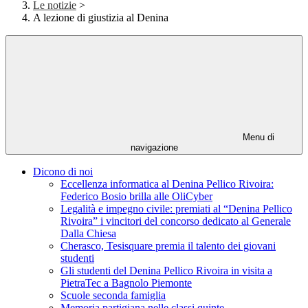
Le notizie
>
A lezione di giustizia al Denina
Menu di
navigazione
Dicono di noi
Eccellenza informatica al Denina Pellico Rivoira:
Federico Bosio brilla alle OliCyber
Legalità e impegno civile: premiati al “Denina Pellico
Rivoira” i vincitori del concorso dedicato al Generale
Dalla Chiesa
Cherasco, Tesisquare premia il talento dei giovani
studenti
Gli studenti del Denina Pellico Rivoira in visita a
PietraTec a Bagnolo Piemonte
Scuole seconda famiglia
Memoria partigiana nelle classi quinte