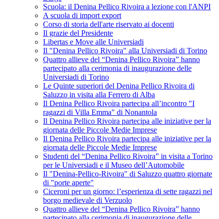
Scuola: il Denina Pellico Rivoira a lezione con l'ANPI
A scuola di import export
Corso di storia dell'arte riservato ai docenti
Il grazie del Presidente
Libertas e Move alle Universiadi
Il "Denina Pellico Rivoira" alla Universiadi di Torino
Quattro allieve del “Denina Pellico Rivoira” hanno
partecipato alla cerimonia di inaugurazione delle
Universiadi di Torino
Le Quinte superiori del Denina Pellico Rivoira di
Saluzzo in visita alla Ferrero di Alba
Il Denina Pellico Rivoira partecipa all’incontro "I
ragazzi di Villa Emma" di Nonantola
Il Denina Pellico Rivoira partecipa alle iniziative per la
giornata delle Piccole Medie Imprese
Il Denina Pellico Rivoira partecipa alle iniziative per la
giornata delle Piccole Medie Imprese
Studenti del “Denina Pellico Rivoira” in visita a Torino
per le Universiadi e il Museo dell’Automobile
Il "Denina-Pellico-Rivoira" di Saluzzo quattro giornate
di "porte aperte"
Ciceroni per un giorno: l’esperienza di sette ragazzi nel
borgo medievale di Verzuolo
Quattro allieve del “Denina Pellico Rivoira” hanno
partecipato alla cerimonia di inaugurazione delle