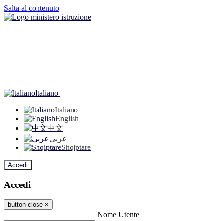
Salta al contenuto
Italiano
Italiano
English
中文
عربى
Shqiptare
Accedi
Accedi
button close
×
Nome Utente