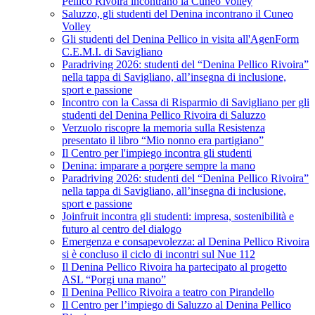
Pellico Rivoira incontrano la Cuneo Volley
Saluzzo, gli studenti del Denina incontrano il Cuneo
Volley
Gli studenti del Denina Pellico in visita all'AgenForm
C.E.M.I. di Savigliano
Paradriving 2026: studenti del “Denina Pellico Rivoira”
nella tappa di Savigliano, all’insegna di inclusione,
sport e passione
Incontro con la Cassa di Risparmio di Savigliano per gli
studenti del Denina Pellico Rivoira di Saluzzo
Verzuolo riscopre la memoria sulla Resistenza
presentato il libro “Mio nonno era partigiano”
Il Centro per l'impiego incontra gli studenti
Denina: imparare a porgere sempre la mano
Paradriving 2026: studenti del “Denina Pellico Rivoira”
nella tappa di Savigliano, all’insegna di inclusione,
sport e passione
Joinfruit incontra gli studenti: impresa, sostenibilità e
futuro al centro del dialogo
Emergenza e consapevolezza: al Denina Pellico Rivoira
si è concluso il ciclo di incontri sul Nue 112
Il Denina Pellico Rivoira ha partecipato al progetto
ASL “Porgi una mano”
Il Denina Pellico Rivoira a teatro con Pirandello
Il Centro per l’impiego di Saluzzo al Denina Pellico