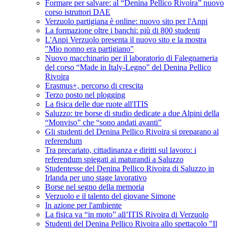
Formare per salvare: al “Denina Pellico Rivoira” nuovo
corso istruttori DAE
Verzuolo partigiana è online: nuovo sito per l'Anpi
La formazione oltre i banchi: più di 800 studenti
L'Anpi Verzuolo presenta il nuovo sito e la mostra
"Mio nonno era partigiano"
Nuovo macchinario per il laboratorio di Falegnameria
del corso “Made in Italy-Legno” del Denina Pellico
Rivoira
Erasmus+, percorso di crescita
Terzo posto nel plogging
La fisica delle due ruote all'ITIS
Saluzzo: tre borse di studio dedicate a due Alpini della
“Monviso” che “sono andati avanti”
Gli studenti del Denina Pellico Rivoira si preparano al
referendum
Tra precariato, cittadinanza e diritti sul lavoro: i
referendum spiegati ai maturandi a Saluzzo
Studentesse del Denina Pellico Rivoira di Saluzzo in
Irlanda per uno stage lavorativo
Borse nel segno della memoria
Verzuolo e il talento del giovane Simone
In azione per l'ambiente
La fisica va “in moto” all’ITIS Rivoira di Verzuolo
Studenti del Denina Pellico Rivoira allo spettacolo "Il