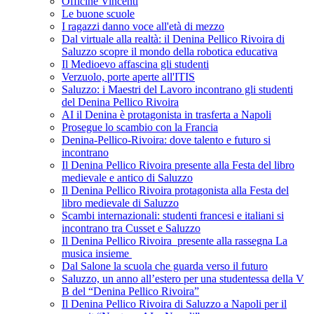
Officine Vincenti
Le buone scuole
I ragazzi danno voce all'età di mezzo
Dal virtuale alla realtà: il Denina Pellico Rivoira di
Saluzzo scopre il mondo della robotica educativa
Il Medioevo affascina gli studenti
Verzuolo, porte aperte all'ITIS
Saluzzo: i Maestri del Lavoro incontrano gli studenti
del Denina Pellico Rivoira
AI il Denina è protagonista in trasferta a Napoli
Prosegue lo scambio con la Francia
Denina-Pellico-Rivoira: dove talento e futuro si
incontrano
Il Denina Pellico Rivoira presente alla Festa del libro
medievale e antico di Saluzzo
Il Denina Pellico Rivoira protagonista alla Festa del
libro medievale di Saluzzo
Scambi internazionali: studenti francesi e italiani si
incontrano tra Cusset e Saluzzo
Il Denina Pellico Rivoira presente alla rassegna La
musica insieme
Dal Salone la scuola che guarda verso il futuro
Saluzzo, un anno all’estero per una studentessa della V
B del “Denina Pellico Rivoira”
Il Denina Pellico Rivoira di Saluzzo a Napoli per il