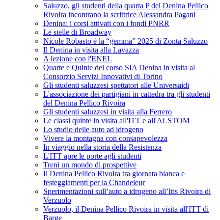
Saluzzo, gli studenti della quarta P del Denina Pellico
Rivoira incontrano la scrittrice Alessandra Pagani
Denina: i corsi attivati con i fondi PNRR
Le stelle di Broadway
Nicole Robasto è la “gemma” 2025 di Zonta Saluzzo
Il Denina in visita alla Lavazza
A lezione con l'ENEL
Quarte e Quinte del corso SIA Denina in visita al
Consorzio Servizi Innovativi di Torino
Gli studenti saluzzesi spettatori alle Universaidi
L'associazione dei partigiani in cattedra tra gli studenti
del Denina Pellico Rivoira
Gli studenti saluzzesi in visita alla Ferrero
Le classi quinte in visita all'ITT e all'ALSTOM
Lo studio delle auto ad idrogeno
Vivere la montagna con consapevolezza
In viaggio nella storia della Resistenza
L'ITT apre le porte agli studenti
Treni un mondo di prospettive
Il Denina Pellico Rivoira tra giornata bianca e
festeggiamenti per la Chandeleur
Sperimentazioni sull’auto a idrogeno all’Itis Rivoira di
Verzuolo
Verzuolo, il Denina Pellico Rivoira in visita all'ITT di
Barge