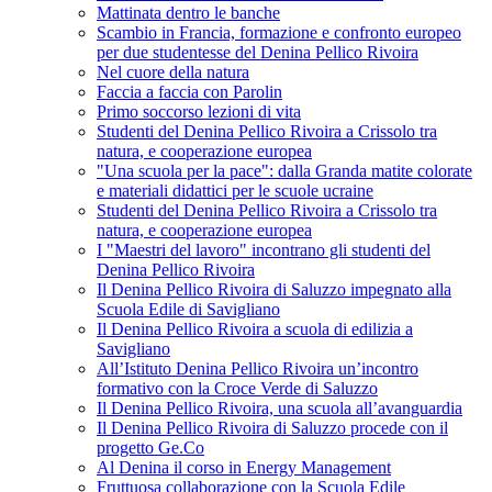
Mattinata dentro le banche
Scambio in Francia, formazione e confronto europeo
per due studentesse del Denina Pellico Rivoira
Nel cuore della natura
Faccia a faccia con Parolin
Primo soccorso lezioni di vita
Studenti del Denina Pellico Rivoira a Crissolo tra
natura, e cooperazione europea
"Una scuola per la pace": dalla Granda matite colorate
e materiali didattici per le scuole ucraine
Studenti del Denina Pellico Rivoira a Crissolo tra
natura, e cooperazione europea
I "Maestri del lavoro" incontrano gli studenti del
Denina Pellico Rivoira
Il Denina Pellico Rivoira di Saluzzo impegnato alla
Scuola Edile di Savigliano
Il Denina Pellico Rivoira a scuola di edilizia a
Savigliano
All’Istituto Denina Pellico Rivoira un’incontro
formativo con la Croce Verde di Saluzzo
Il Denina Pellico Rivoira, una scuola all’avanguardia
Il Denina Pellico Rivoira di Saluzzo procede con il
progetto Ge.Co
Al Denina il corso in Energy Management
Fruttuosa collaborazione con la Scuola Edile