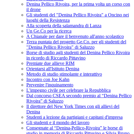
Denina Pellico Rivoira, per la prima volta un corso con
il drone
Gli studenti del "Denina Pellico Rivoira" a Oncino nei
luoghi della Resistenza
Alla scoperta della salamandra di Lanza
Un Ge.Co per la ricerca
A Chianale per dare il benvenuto all'anno scolastico
Terza puntata del progetto Ge.Co. per gli studenti del
"Denina Pellico Rivoira" di Saluzzo
Borse di studio agli studenti del Denina Pellico Rivoira
in ricordo di Riccardo Pittavino
Premiate due allieve RIM
Orientarsi all'Istituto Denina
Metodo di studio stimolante e interattivo
Incontro con Joe Kahn
Prevenire l'inquinamento
L'impegno civile per celebrare la Repubblica
Dal concorso CSEA secondo premio al “Denina Pellico
Rivoira” di Saluzzo
Il direttore del New York Times con gli allievi del
Denina
Studenti a lezione da partigiani e capitani d'impresa
Gli studenti e il mondo del lavoro
Consegnate al “Denina-Pellico-Rivoira” le borse di
studio in memoria di Riccardo Pittavino e Silvia Bruno