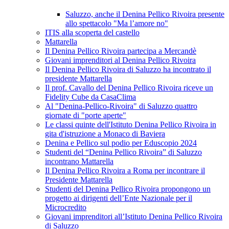
Saluzzo, anche il Denina Pellico Rivoira presente
allo spettacolo "Ma l’amore no"
ITIS alla scoperta del castello
Mattarella
Il Denina Pellico Rivoira partecipa a Mercandè
Giovani imprenditori al Denina Pellico Rivoira
Il Denina Pellico Rivoira di Saluzzo ha incontrato il
presidente Mattarella
Il prof. Cavallo del Denina Pellico Rivoira riceve un
Fidelity Cube da CasaClima
Al "Denina-Pellico-Rivoira" di Saluzzo quattro
giornate di "porte aperte"
Le classi quinte dell'Istituto Denina Pellico Rivoira in
gita d'istruzione a Monaco di Baviera
Denina e Pellico sul podio per Eduscopio 2024
Studenti del “Denina Pellico Rivoira” di Saluzzo
incontrano Mattarella
Il Denina Pellico Rivoira a Roma per incontrare il
Presidente Mattarella
Studenti del Denina Pellico Rivoira propongono un
progetto ai dirigenti dell’Ente Nazionale per il
Microcredito
Giovani imprenditori all’Istituto Denina Pellico Rivoira
di Saluzzo