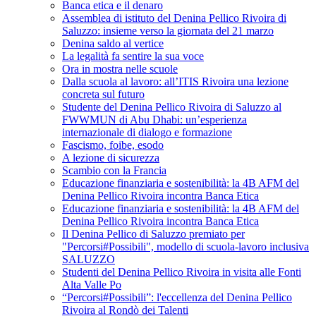
Banca etica e il denaro
Assemblea di istituto del Denina Pellico Rivoira di
Saluzzo: insieme verso la giornata del 21 marzo
Denina saldo al vertice
La legalità fa sentire la sua voce
Ora in mostra nelle scuole
Dalla scuola al lavoro: all’ITIS Rivoira una lezione
concreta sul futuro
Studente del Denina Pellico Rivoira di Saluzzo al
FWWMUN di Abu Dhabi: un’esperienza
internazionale di dialogo e formazione
Fascismo, foibe, esodo
A lezione di sicurezza
Scambio con la Francia
Educazione finanziaria e sostenibilità: la 4B AFM del
Denina Pellico Rivoira incontra Banca Etica
Educazione finanziaria e sostenibilità: la 4B AFM del
Denina Pellico Rivoira incontra Banca Etica
Il Denina Pellico di Saluzzo premiato per
"Percorsi#Possibili", modello di scuola-lavoro inclusiva
SALUZZO
Studenti del Denina Pellico Rivoira in visita alle Fonti
Alta Valle Po
“Percorsi#Possibili”: l'eccellenza del Denina Pellico
Rivoira al Rondò dei Talenti