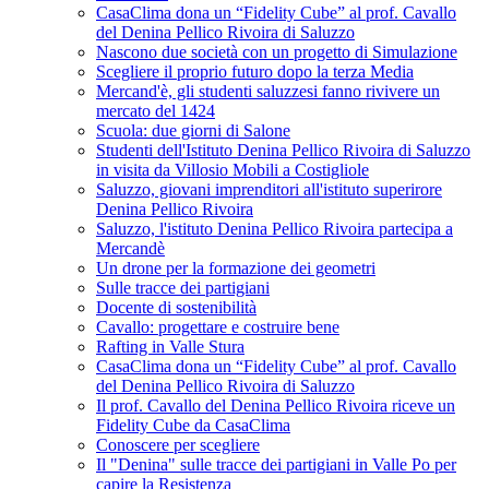
CasaClima dona un “Fidelity Cube” al prof. Cavallo
del Denina Pellico Rivoira di Saluzzo
Nascono due società con un progetto di Simulazione
Scegliere il proprio futuro dopo la terza Media
Mercand'è, gli studenti saluzzesi fanno rivivere un
mercato del 1424
Scuola: due giorni di Salone
Studenti dell'Istituto Denina Pellico Rivoira di Saluzzo
in visita da Villosio Mobili a Costigliole
Saluzzo, giovani imprenditori all'istituto superirore
Denina Pellico Rivoira
Saluzzo, l'istituto Denina Pellico Rivoira partecipa a
Mercandè
Un drone per la formazione dei geometri
Sulle tracce dei partigiani
Docente di sostenibilità
Cavallo: progettare e costruire bene
Rafting in Valle Stura
CasaClima dona un “Fidelity Cube” al prof. Cavallo
del Denina Pellico Rivoira di Saluzzo
Il prof. Cavallo del Denina Pellico Rivoira riceve un
Fidelity Cube da CasaClima
Conoscere per scegliere
Il "Denina" sulle tracce dei partigiani in Valle Po per
capire la Resistenza