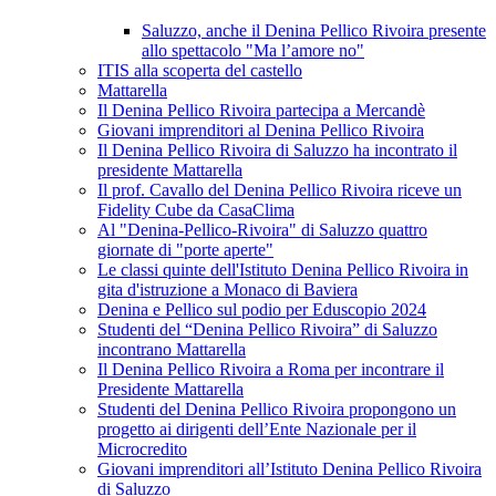
Saluzzo, anche il Denina Pellico Rivoira presente
allo spettacolo "Ma l’amore no"
ITIS alla scoperta del castello
Mattarella
Il Denina Pellico Rivoira partecipa a Mercandè
Giovani imprenditori al Denina Pellico Rivoira
Il Denina Pellico Rivoira di Saluzzo ha incontrato il
presidente Mattarella
Il prof. Cavallo del Denina Pellico Rivoira riceve un
Fidelity Cube da CasaClima
Al "Denina-Pellico-Rivoira" di Saluzzo quattro
giornate di "porte aperte"
Le classi quinte dell'Istituto Denina Pellico Rivoira in
gita d'istruzione a Monaco di Baviera
Denina e Pellico sul podio per Eduscopio 2024
Studenti del “Denina Pellico Rivoira” di Saluzzo
incontrano Mattarella
Il Denina Pellico Rivoira a Roma per incontrare il
Presidente Mattarella
Studenti del Denina Pellico Rivoira propongono un
progetto ai dirigenti dell’Ente Nazionale per il
Microcredito
Giovani imprenditori all’Istituto Denina Pellico Rivoira
di Saluzzo