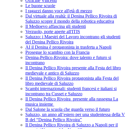
Officine Vincenti
Le buone scuole
I ragazzi danno voce all'età di mezzo
Dal virtuale alla realtà: il Denina Pellico Rivoira di
Saluzzo scopre il mondo della robotica educativa
Il Medioevo affascina gli studenti
Verzuolo, porte aperte all'ITIS
Saluzzo: i Maestri del Lavoro incontrano gli studenti
del Denina Pellico Rivoira
AI il Denina è protagonista in trasferta a Napoli
Prosegue lo scambio con la Francia
Denina-Pellico-Rivoira: dove talento e futuro si
incontrano
Il Denina Pellico Rivoira presente alla Festa del libro
medievale e antico di Saluzzo
Il Denina Pellico Rivoira protagonista alla Festa del
libro medievale di Saluzzo
Scambi internazionali: studenti francesi e italiani si
incontrano tra Cusset e Saluzzo
Il Denina Pellico Rivoira presente alla rassegna La
musica insieme
Dal Salone la scuola che guarda verso il futuro
Saluzzo, un anno all’estero per una studentessa della V
B del “Denina Pellico Rivoira”
Il Denina Pellico Rivoira di Saluzzo a Napoli per il