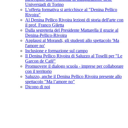
Universiadi di Torino
L'offerta formativa si arricchisce al "Denina Pellico
Rivoira"
Al Denina Pellico Rivoira lezioni di storia dell'arte con
il prof. Franco Giletta
Dalla segreteria del Presidente Mattarella il grazie al
Denina-Pellico-Rivoira
Applausi al Morandi, gli studenti allo spettacolo 'Ma
l'amore no'
Inclusione e formazione sul campo
Il Denina Pellico Rivoira di Saluzzo al Toselli per "Le
Garcon de Café"
Promuovere il dialogo scuola - imprese per collaborare
con il territorio
Saluzzo, anche il Denina Pellico Rivoira presente allo
spettacolo "Ma l’amore no"
Dicono di noi