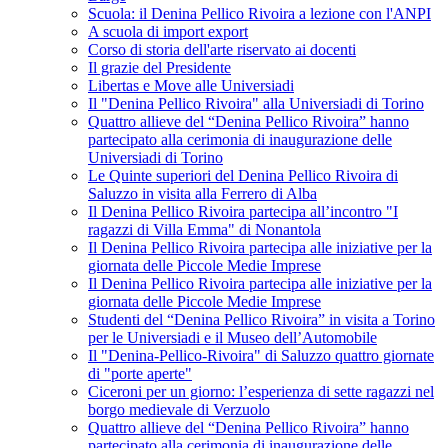
Scuola: il Denina Pellico Rivoira a lezione con l'ANPI
A scuola di import export
Corso di storia dell'arte riservato ai docenti
Il grazie del Presidente
Libertas e Move alle Universiadi
Il "Denina Pellico Rivoira" alla Universiadi di Torino
Quattro allieve del “Denina Pellico Rivoira” hanno
partecipato alla cerimonia di inaugurazione delle
Universiadi di Torino
Le Quinte superiori del Denina Pellico Rivoira di
Saluzzo in visita alla Ferrero di Alba
Il Denina Pellico Rivoira partecipa all’incontro "I
ragazzi di Villa Emma" di Nonantola
Il Denina Pellico Rivoira partecipa alle iniziative per la
giornata delle Piccole Medie Imprese
Il Denina Pellico Rivoira partecipa alle iniziative per la
giornata delle Piccole Medie Imprese
Studenti del “Denina Pellico Rivoira” in visita a Torino
per le Universiadi e il Museo dell’Automobile
Il "Denina-Pellico-Rivoira" di Saluzzo quattro giornate
di "porte aperte"
Ciceroni per un giorno: l’esperienza di sette ragazzi nel
borgo medievale di Verzuolo
Quattro allieve del “Denina Pellico Rivoira” hanno
partecipato alla cerimonia di inaugurazione delle