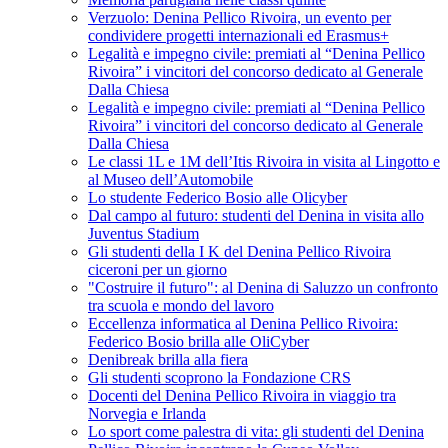
Verzuolo: Denina Pellico Rivoira, un evento per
condividere progetti internazionali ed Erasmus+
Legalità e impegno civile: premiati al “Denina Pellico
Rivoira” i vincitori del concorso dedicato al Generale
Dalla Chiesa
Legalità e impegno civile: premiati al “Denina Pellico
Rivoira” i vincitori del concorso dedicato al Generale
Dalla Chiesa
Le classi 1L e 1M dell’Itis Rivoira in visita al Lingotto e
al Museo dell’Automobile
Lo studente Federico Bosio alle Olicyber
Dal campo al futuro: studenti del Denina in visita allo
Juventus Stadium
Gli studenti della I K del Denina Pellico Rivoira
ciceroni per un giorno
"Costruire il futuro": al Denina di Saluzzo un confronto
tra scuola e mondo del lavoro
Eccellenza informatica al Denina Pellico Rivoira:
Federico Bosio brilla alle OliCyber
Denibreak brilla alla fiera
Gli studenti scoprono la Fondazione CRS
Docenti del Denina Pellico Rivoira in viaggio tra
Norvegia e Irlanda
Lo sport come palestra di vita: gli studenti del Denina