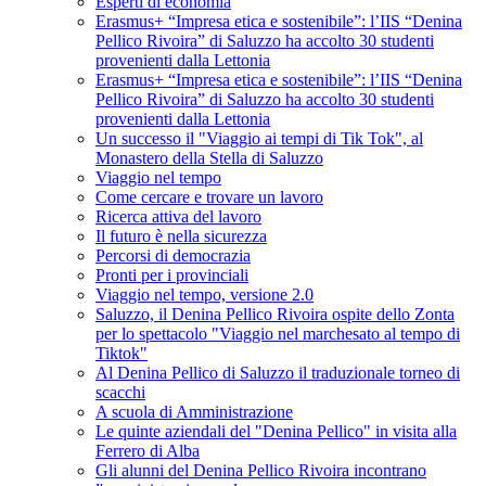
Esperti di economia
Erasmus+ “Impresa etica e sostenibile”: l’IIS “Denina
Pellico Rivoira” di Saluzzo ha accolto 30 studenti
provenienti dalla Lettonia
Erasmus+ “Impresa etica e sostenibile”: l’IIS “Denina
Pellico Rivoira” di Saluzzo ha accolto 30 studenti
provenienti dalla Lettonia
Un successo il "Viaggio ai tempi di Tik Tok", al
Monastero della Stella di Saluzzo
Viaggio nel tempo
Come cercare e trovare un lavoro
Ricerca attiva del lavoro
Il futuro è nella sicurezza
Percorsi di democrazia
Pronti per i provinciali
Viaggio nel tempo, versione 2.0
Saluzzo, il Denina Pellico Rivoira ospite dello Zonta
per lo spettacolo "Viaggio nel marchesato al tempo di
Tiktok"
Al Denina Pellico di Saluzzo il traduzionale torneo di
scacchi
A scuola di Amministrazione
Le quinte aziendali del "Denina Pellico" in visita alla
Ferrero di Alba
Gli alunni del Denina Pellico Rivoira incontrano