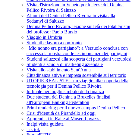
Visita d'istruzione in Veneto per le terze del Denina
Pellico Rivoira di Saluzzo
Alunni del Denina Pellico Rivoira in visita alla
Sedamyl di Saluzzo
Denina Pellico Rivoira, lezione sull'età dei totalitarismi
del professor Paolo Burzio
Viaggio in Umbria
Studenti e lavoro a confronto
"Mio nonno era partigiano": a Verzuolo conclusa con
successo la mostra con le testimonianze dei partigiani
Studenti saluzzesi alla scoperta dei partigiani verzuolesi
Studenti a scuola di marketing aziendale
Visita allo stabilimento Sant'Anna
Cittadinanza attiva e impresa sostenibile sul territorio
UTOPIE REALISTE – un viaggio alla scoperta della
tecnologia per il Denina Pellico Rivoira
In finale nei luoghi simbolo della finanza
Due studenti del Denina a Bruxelles finalisti
all'European Banking Federation
Primi rendering per il nuovo campus Denina Pellico
Crisi d'identità da Pirandello ad oggi
Apprendisti in Rai e al Museo Lavazza
Inalpi visita guidata
Tik tok
Furti all'ITIS