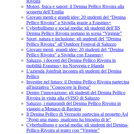
Rivoira
Motori, fisica e sapori: il Denina Pellico Rivoira alla
scoperta dell’Emilia
Giovani menti e grandi idee: 20 studenti del “Denina
Pellico Rivoira” a Siviglia grazie a Erasmus+
Cyberbullismo e social media: gli studenti dell’IIS
Denina Pellico Rivoira portano in scena “Virginie”
Sport, natura e inclusione: gli studenti del “Denina
Pellico Rivoira” all’Outdoor Festival di Saluzzo
Giovani menti, grandi idee: 20 studenti del “Denina
Pellico Rivoira” a Siviglia con Erasmus+
Saluzzo, i docenti del Denina Pellico Rivoira in
mobilità Erasmus+ tra Norvegia e Irlanda
L'azienda Joinfruit incontra gli studenti del Denina
Pellico
Investire nel futuro: il Denina Pellico Rivoira partecipa
all'iniziativa "Conoscere la Borsa"
Dentro l’innovazione: gli studenti del Denina Pellico
Rivoira in visita alla eVISO di Saluzzo
Saluzzo, i maturandi del Denina Pellico Rivoira in
viaggio a Monaco di Baviera
Il Denina Pellico di Verzuolo partecipa al progetto Asl
"Porgi una mano, qualcuno ha bisogno di te"
Cyberbullismo e social media: gli studenti del Denina-
Pellico-Rivoira al teatro con “Virginie”