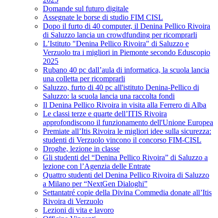
Domande sul futuro digitale
Assegnate le borse di studio FIM CISL
Dopo il furto di 40 computer, il Denina Pellico Rivoira
di Saluzzo lancia un crowdfunding per ricomprarli
L’Istituto "Denina Pellico Rivoira" di Saluzzo e
Verzuolo tra i migliori in Piemonte secondo Eduscopio
2025
Rubano 40 pc dall’aula di informatica, la scuola lancia
una colletta per ricomprarli
Saluzzo, furto di 40 pc all'istituto Denina-Pellico di
Saluzzo: la scuola lancia una raccolta fondi
Il Denina Pellico Rivoira in visita alla Ferrero di Alba
Le classi terze e quarte dell’ITIS Rivoira
approfondiscono il funzionamento dell'Unione Europea
Premiate all’Itis Rivoira le migliori idee sulla sicurezza:
studenti di Verzuolo vincono il concorso FIM-CISL
Droghe, lezione in classe
Gli studenti del “Denina Pellico Rivoira” di Saluzzo a
lezione con l’Agenzia delle Entrate
Quattro studenti del Denina Pellico Rivoira di Saluzzo
a Milano per “NextGen Dialoghi”
Settantatré copie della Divina Commedia donate all’Itis
Rivoira di Verzuolo
Lezioni di vita e lavoro