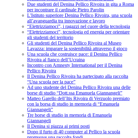
Due studenti del Denina Pellico Rivoira in gita a Roma
per incontrare il cardinale Pietro Parolin
L'Istituto superiore Denina Pellico Rivoira, una scuola
all’avanguardia tra innovazione e lavoro
“Elettrizziamoci”, i ragazzi nel cuore della tecnologia
“Elettrizziamoci”, tecnologia ed energia per orientare
gli studenti del territorio
Gli studenti del Denina Pellico Rivoira al Museo
Lavazza: imparare la sostenibilità attraverso il gioco
Una scuola che costruisce pace: il Denina Pellico
Rivoira al fianco dell’Ucraina
Incontro con Amnesty International per il Denina
Pellico Rivoira
Il Denina Pellico Rivoira ha partecipato alla raccolta
“Una scuola per la pace”
Ad uno studente del Denina Pellico Rivoira una delle
borse di studio “Dott.ssa Emanuela Giannangeli”
Matteo Garello dell’Itis Rivoira di Verzuolo premiato
con la borsa di studio in memoria di “Emanuela
Giannangeli”
Tre borse di studio in memoria di Emanuela
Giannangeli
Il Denina si piazza ai primi posti
Dopo il furto di 40 computer al Pellico la scuola
promuove una raccolta fondi