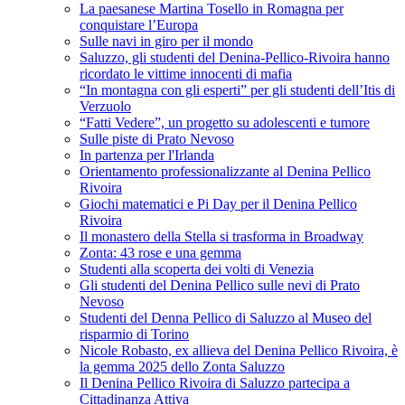
La paesanese Martina Tosello in Romagna per
conquistare l’Europa
Sulle navi in giro per il mondo
Saluzzo, gli studenti del Denina-Pellico-Rivoira hanno
ricordato le vittime innocenti di mafia
“In montagna con gli esperti” per gli studenti dell’Itis di
Verzuolo
“Fatti Vedere”, un progetto su adolescenti e tumore
Sulle piste di Prato Nevoso
In partenza per l'Irlanda
Orientamento professionalizzante al Denina Pellico
Rivoira
Giochi matematici e Pi Day per il Denina Pellico
Rivoira
Il monastero della Stella si trasforma in Broadway
Zonta: 43 rose e una gemma
Studenti alla scoperta dei volti di Venezia
Gli studenti del Denina Pellico sulle nevi di Prato
Nevoso
Studenti del Denna Pellico di Saluzzo al Museo del
risparmio di Torino
Nicole Robasto, ex allieva del Denina Pellico Rivoira, è
la gemma 2025 dello Zonta Saluzzo
Il Denina Pellico Rivoira di Saluzzo partecipa a
Cittadinanza Attiva