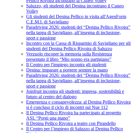
Pellico Rivoira incontrano la Cuneo Volley
Saluzzo, gli studenti del Denina incontrano il Cuneo
Volley
Gli studenti del Denina Pellico in visita all'AgenForm
C.E.M.I. di Savigliano
Paradriving 2026: studenti del “Denina Pellico Rivoira”
nella tappa di Savigliano, all’insegna di inclusione,
sport e passione
Incontro con la Cassa di Risparmio di Savigliano per gli
studenti del Denina Pellico Rivoira di Saluzzo
Verzuolo riscopre la memoria sulla Resistenza
presentato il libro “Mio nonno era partigiano”
Il Centro per l'impiego incontra gli studenti
Denina: imparare a porgere sempre la mano
Paradriving 2026: studenti del “Denina Pellico Rivoira”
nella tappa di Savigliano, all’insegna di inclusione,
sport e passione
Joinfruit incontra gli studenti: impresa, sostenibilità e
futuro al centro del dialogo
Emergenza e consapevolezza: al Denina Pellico Rivoira
si è concluso il ciclo di incontri sul Nue 112
Il Denina Pellico Rivoira ha partecipato al progetto
ASL “Porgi una mano”
Il Denina Pellico Rivoira a teatro con Pirandello
Il Centro per l’impiego di Saluzzo al Denina Pellico