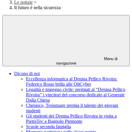
Le notizie
>
Il futuro è nella sicurezza
Menu di
navigazione
Dicono di noi
Eccellenza informatica al Denina Pellico Rivoira:
Federico Bosio brilla alle OliCyber
Legalità e impegno civile: premiati al “Denina Pellico
Rivoira” i vincitori del concorso dedicato al Generale
Dalla Chiesa
Cherasco, Tesisquare premia il talento dei giovani
studenti
Gli studenti del Denina Pellico Rivoira in visita a
PietraTec a Bagnolo Piemonte
Scuole seconda famiglia
Memoria partigiana nelle classi quinte