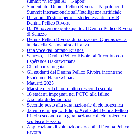
summit “Nextgen AI – Napoli”
Studenti del Denina Pellico Rivoira a Napoli per il
Summit Internazionale sull’Intelligenza Artificiale
Un anno all'estero per una studentessa della V B
Denina Pellico Rivoira
Dall'8 novembre porte aperte al Denina-Pellico-Rivoira
di Saluzzo
Denina Pellico Rivoira di Saluzzo nel Queiras per la
tutela della Salamandra di Lanza
Una voce dal lontano Ruanda
Saluzzo, il Denina Pellico Rivoira all’incontro con
Espérance Hakuzwimana
Cittadinanza negata
Gli studenti del Denina Pellico Rivoira incontrano
Espérance Hakuzwimana
Maturità 2025
Maestre di vita hanno fatto crescere la scuola
18 studenti impegnati nei PCTO alla Isiline
A scuola di democrazia
Secondo posto alla gara nazionale di elettrotecnica
Talento e impegno: Filippo Avalis del Denina Pellico
Rivoira secondo alla gara nazionale di elettrotecnica
svoltasi a Fossano
Applicazione di valutazione docenti al Denina Pellico
Rivoira