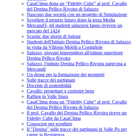
CasaClima dona un “Fidelity Cube” al prof. Cavallo
del Denina Pellico Rivoira di Saluzzo
Nascono due società con un progetto di Simulazione
Scegliere il proprio futuro dopo la terza Media
Mercand'è, gli studenti saluzzesi fanno rivivere un
mercato del 1424
Scuola: due giorni di Salone
Studenti dell'Istituto Denina Pellico Rivoira di Saluzzo
in visita da Villosio Mobili a Costigliole
Saluzzo, giovani imprenditori all'istituto superirore
Denina Pellico Rivoira
Saluzzo, l'istituto Denina Pellico Rivoira partecipa a
Mercandè
Un drone per la formazione dei geometri
Sulle tracce dei partigiani
Docente di sostenibilità
Cavallo: progettare e costruire bene
Rafting in Valle Stura
CasaClima dona un “Fidelity Cube” al prof. Cavallo
del Denina Pellico Rivoira di Saluzzo
Il prof. Cavallo del Denina Pellico Rivoira riceve un
Fidelity Cube da CasaClima
Conoscere per scegliere
Il "Denina" sulle tracce dei partigiani in Valle Po per
capire la Resistenza