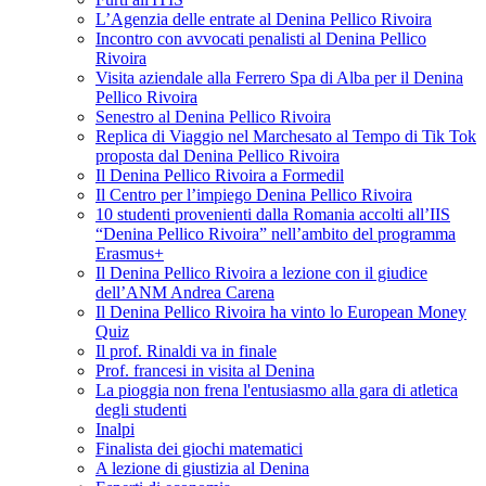
L’Agenzia delle entrate al Denina Pellico Rivoira
Incontro con avvocati penalisti al Denina Pellico
Rivoira
Visita aziendale alla Ferrero Spa di Alba per il Denina
Pellico Rivoira
Senestro al Denina Pellico Rivoira
Replica di Viaggio nel Marchesato al Tempo di Tik Tok
proposta dal Denina Pellico Rivoira
Il Denina Pellico Rivoira a Formedil
Il Centro per l’impiego Denina Pellico Rivoira
10 studenti provenienti dalla Romania accolti all’IIS
“Denina Pellico Rivoira” nell’ambito del programma
Erasmus+
Il Denina Pellico Rivoira a lezione con il giudice
dell’ANM Andrea Carena
Il Denina Pellico Rivoira ha vinto lo European Money
Quiz
Il prof. Rinaldi va in finale
Prof. francesi in visita al Denina
La pioggia non frena l'entusiasmo alla gara di atletica
degli studenti
Inalpi
Finalista dei giochi matematici
A lezione di giustizia al Denina