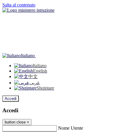
Salta al contenuto
Italiano
Italiano
English
中文
عربى
Shqiptare
Accedi
Accedi
button close
×
Nome Utente