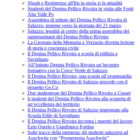
Shoah e Resistenza: all'Itis la storia si fa attualità
Studenti del Denina Pellico Rivoira in visita alle Fonti
Alta Valle Po
Assemblea di istituto del Denina Pellico Rivoira di
Saluzzo: insieme verso la giornata del 21 marzo
Saluzzo: legalità al centro della prima assemblea dei
rappresentanti del Denina Pellico Rivoira
La Giornata della Memoria a Verzuolo diventa lezione
di storia e coscienza civile
Il Denina Pellico Rivoira a scuola di edilizia a
Savigliano
All’Istituto Denina Pellico Rivoira un’incontro
formativo con la Croce Verde di Saluzzo
Il Denina Pellico Rivoira, una scuola all’avanguardia
Il Denina Pellico Rivoira di Saluzzo procede con il
progetto Ge.Co
Due studentesse del Denina Pellico Rivoira a Cusset
li studenti del Denina Pellico Rivoira alla scoperta di
un’eccellenza del territorio
Il Denina Pellico Rivoira di Saluzzo impegnato alla
Scuola Edile di Savigliano
Il Denina Pellico Rivoira incontra i maestri del lavoro
Ezio Querio e Gianfranco Fortina
Sulle tracce della memoria: gli studenti saluzzesi ad
Auschwitz con “Promemoria Auschwitz”