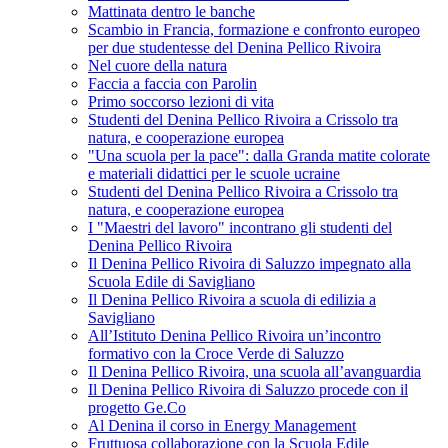
Mattinata dentro le banche
Scambio in Francia, formazione e confronto europeo
per due studentesse del Denina Pellico Rivoira
Nel cuore della natura
Faccia a faccia con Parolin
Primo soccorso lezioni di vita
Studenti del Denina Pellico Rivoira a Crissolo tra
natura, e cooperazione europea
"Una scuola per la pace": dalla Granda matite colorate
e materiali didattici per le scuole ucraine
Studenti del Denina Pellico Rivoira a Crissolo tra
natura, e cooperazione europea
I "Maestri del lavoro" incontrano gli studenti del
Denina Pellico Rivoira
Il Denina Pellico Rivoira di Saluzzo impegnato alla
Scuola Edile di Savigliano
Il Denina Pellico Rivoira a scuola di edilizia a
Savigliano
All’Istituto Denina Pellico Rivoira un’incontro
formativo con la Croce Verde di Saluzzo
Il Denina Pellico Rivoira, una scuola all’avanguardia
Il Denina Pellico Rivoira di Saluzzo procede con il
progetto Ge.Co
Al Denina il corso in Energy Management
Fruttuosa collaborazione con la Scuola Edile