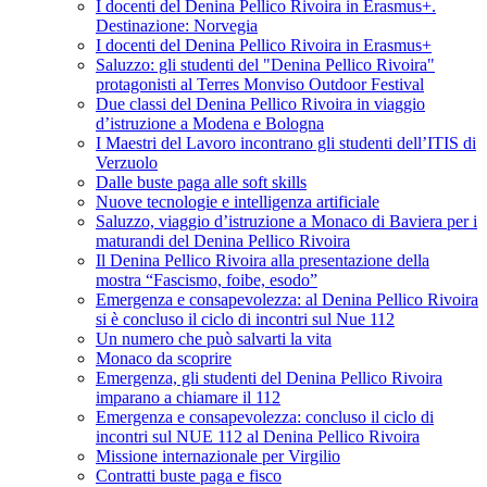
I docenti del Denina Pellico Rivoira in Erasmus+.
Destinazione: Norvegia
I docenti del Denina Pellico Rivoira in Erasmus+
Saluzzo: gli studenti del "Denina Pellico Rivoira"
protagonisti al Terres Monviso Outdoor Festival
Due classi del Denina Pellico Rivoira in viaggio
d’istruzione a Modena e Bologna
I Maestri del Lavoro incontrano gli studenti dell’ITIS di
Verzuolo
Dalle buste paga alle soft skills
Nuove tecnologie e intelligenza artificiale
Saluzzo, viaggio d’istruzione a Monaco di Baviera per i
maturandi del Denina Pellico Rivoira
Il Denina Pellico Rivoira alla presentazione della
mostra “Fascismo, foibe, esodo”
Emergenza e consapevolezza: al Denina Pellico Rivoira
si è concluso il ciclo di incontri sul Nue 112
Un numero che può salvarti la vita
Monaco da scoprire
Emergenza, gli studenti del Denina Pellico Rivoira
imparano a chiamare il 112
Emergenza e consapevolezza: concluso il ciclo di
incontri sul NUE 112 al Denina Pellico Rivoira
Missione internazionale per Virgilio
Contratti buste paga e fisco