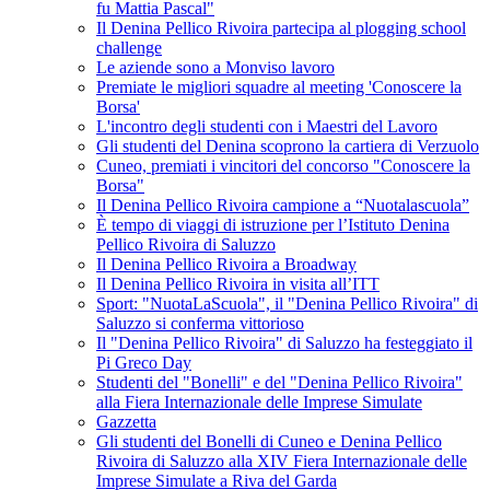
fu Mattia Pascal"
Il Denina Pellico Rivoira partecipa al plogging school
challenge
Le aziende sono a Monviso lavoro
Premiate le migliori squadre al meeting 'Conoscere la
Borsa'
L'incontro degli studenti con i Maestri del Lavoro
Gli studenti del Denina scoprono la cartiera di Verzuolo
Cuneo, premiati i vincitori del concorso "Conoscere la
Borsa"
Il Denina Pellico Rivoira campione a “Nuotalascuola”
È tempo di viaggi di istruzione per l’Istituto Denina
Pellico Rivoira di Saluzzo
Il Denina Pellico Rivoira a Broadway
Il Denina Pellico Rivoira in visita all’ITT
Sport: "NuotaLaScuola", il "Denina Pellico Rivoira" di
Saluzzo si conferma vittorioso
Il "Denina Pellico Rivoira" di Saluzzo ha festeggiato il
Pi Greco Day
Studenti del "Bonelli" e del "Denina Pellico Rivoira"
alla Fiera Internazionale delle Imprese Simulate
Gazzetta
Gli studenti del Bonelli di Cuneo e Denina Pellico
Rivoira di Saluzzo alla XIV Fiera Internazionale delle
Imprese Simulate a Riva del Garda