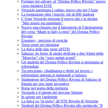
Formare per salvare: al “Denina Pellico Rivoira” nuovo
corso istruttori DAE
Verzuolo partigiana è online: nuovo sito per l'Anpi
La formazione oltre i banchi: più di 800 studenti
L'Anpi Verzuolo presenta il nuovo sito e la mostra
"Mio nonno era partigiano"
Nuovo macchinario per il laboratorio di Falegnameria
del corso “Made in Italy-Legno” del Denina Pellico
Rivoira
Erasmus+, percorso di crescita
Terzo posto nel plogging
La fisica delle due ruote all'ITIS
Saluzzo: tre borse di studio dedicate a due Alpini della
“Monviso” che “sono andati avanti”
Gli studenti del Denina Pellico Rivoira si preparano al
referendum
Tra precariato, cittadinanza e diritti sul lavoro: i
referendum spiegati ai maturandi a Saluzzo
Studentesse del Denina Pellico Rivoira di Saluzzo in
Irlanda per uno stage lavorativo
Borse nel segno della memoria
Verzuolo e il talento del giovane Simone
In azione per l'ambiente
La fisica va “in moto” all’ITIS Rivoira di Verzuolo
Studenti del Denina Pellico Rivoira allo spettacolo "Il