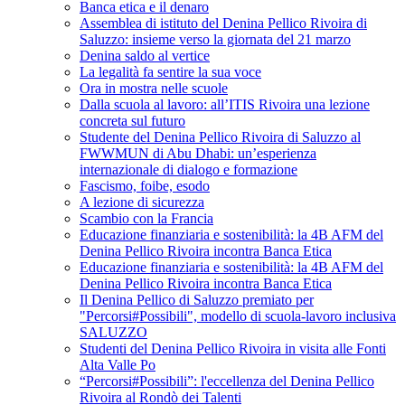
Banca etica e il denaro
Assemblea di istituto del Denina Pellico Rivoira di
Saluzzo: insieme verso la giornata del 21 marzo
Denina saldo al vertice
La legalità fa sentire la sua voce
Ora in mostra nelle scuole
Dalla scuola al lavoro: all’ITIS Rivoira una lezione
concreta sul futuro
Studente del Denina Pellico Rivoira di Saluzzo al
FWWMUN di Abu Dhabi: un’esperienza
internazionale di dialogo e formazione
Fascismo, foibe, esodo
A lezione di sicurezza
Scambio con la Francia
Educazione finanziaria e sostenibilità: la 4B AFM del
Denina Pellico Rivoira incontra Banca Etica
Educazione finanziaria e sostenibilità: la 4B AFM del
Denina Pellico Rivoira incontra Banca Etica
Il Denina Pellico di Saluzzo premiato per
"Percorsi#Possibili", modello di scuola-lavoro inclusiva
SALUZZO
Studenti del Denina Pellico Rivoira in visita alle Fonti
Alta Valle Po
“Percorsi#Possibili”: l'eccellenza del Denina Pellico
Rivoira al Rondò dei Talenti