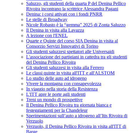
Saluzzo, gli studenti della quarta P del Denina Pellico
Rivoira incontrano la scrittrice Alessandra Pagani
Denina: i corsi attivati con i fondi PNRR
Le stelle di Broadway
Nicole Robasto è la “gemma” 2025 di Zonta Saluzzo
Il Denina in visita alla Lavazza
A lezione con l'ENEL
Quarte e Quinte del corso SIA Denina in visita al
Consorzio Servizi Innovativi di Torino
Gli studenti saluzzesi spettatori alle Universaidi
L'associazione dei partigiani in cattedra tra gli studenti
del Denina Pellico Rivoira
Gli studenti saluzzesi in visita alla Ferrero
Le classi quinte in visita all'ITT e all'ALSTOM
Lo studio delle auto ad idrogeno
Vivere la montagna con consapevolezza
In viaggio nella storia della Resistenza
L'ITT apre le porte agli studenti
Treni un mondo di prospettive
Il Denina Pellico Rivoira tra giornata bianca e
festeggiamenti per la Chandeleur
Sperimentazioni sull’auto a idrogeno all’Itis Rivoira di
Verzuolo
Verzuolo, il Denina Pellico Rivoira in visita all'ITT di
Barge