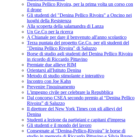
Denina Pellico Rivoira, per la prima volta un corso con
il drone
Gli studenti del "Denina Pellico Rivoira" a Oncino nei
luoghi della Resistenza
Alla scoperta della salamandra di Lanza
Un Ge.Co per la ricerca
A Chianale per dare il benvenuto all'anno scolastico
Terza puntata del progetto Ge.Co. per gli studenti del
"Denina Pellico Rivoira" di Saluzzo
Borse di studio agli studenti del Denina Pellico Rivoira
in ricordo di Riccardo Pittavino
Premiate due allieve RIM
Orientarsi all'Istituto Denina
Metodo di studio stimolante e interattivo
Incontro con Joe Kahn
Prevenire l'inquinamento
L'impegno civile per celebrare la Repubblica
Dal concorso CSEA secondo premio al “Denina Pellico
Rivoira” di Saluzzo
Il direttore del New York Times con gli allievi del
Denina
Studenti a lezione da partigiani e capitani d'impresa
Gli studenti e il mondo del lavoro
Consegnate al “Denina-Pellico-Rivoira” le borse di
studio in memoria di Riccardo Pittavino e Silvia Bruno