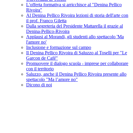
L'offerta formativa si arricchisce al "Denina Pellico
Rivoira"
Al Denina Pellico Rivoira lezioni di storia dell'arte con
il prof. Franco Giletta
Dalla segreteria del Presidente Mattarella il grazie al
Denina-Pellico-Rivoira
Applausi al Morandi, gli studenti allo spettacolo 'Ma
l'amore no'
Inclusione e formazione sul campo
Il Denina Pellico Rivoira di Saluzzo al Toselli per "Le
Garcon de Café"
Promuovere il dialogo scuola - imprese per collaborare
con il territorio
Saluzzo, anche il Denina Pellico Rivoira presente allo
spettacolo "Ma l’amore no"
Dicono di noi