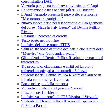
corso istruttori DAE
Verzuolo partigiana è online: nuovo sito per l'Anpi
La formazione oltre i banchi: più di 800 studenti
L'Anpi Verzuolo presenta il nuovo sito e la mostra
"Mio nonno era partigiano"
Nuovo macchinario per il laboratorio di Falegnameria
del corso “Made in Italy-Legno” del Denina Pellico
Rivoira
Erasmus+, percorso di crescita
Terzo posto nel plogging
La fisica delle due ruote all'ITIS
Saluzzo: tre borse di studio dedicate a due Alpini della
“Monviso” che “sono andati avanti”
Gli studenti del Denina Pellico Rivoira si preparano al
referendum
Tra precariato, cittadinanza e diritti sul lavoro: i
referendum spiegati ai maturandi a Saluzzo
Studentesse del Denina Pellico Rivoira di Saluzzo in
Irlanda per uno stage lavorativo
Borse nel segno della memoria
Verzuolo e il talento del giovane Simone
In azione per l'ambiente
La fisica va “in moto” all’ITIS Rivoira di Verzuolo
Studenti del Denina Pellico Rivoira allo spettacolo "Il
fu Mattia Pascal"