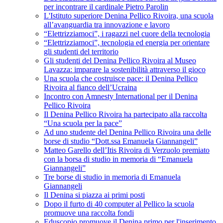
per incontrare il cardinale Pietro Parolin
L'Istituto superiore Denina Pellico Rivoira, una scuola
all’avanguardia tra innovazione e lavoro
“Elettrizziamoci”, i ragazzi nel cuore della tecnologia
“Elettrizziamoci”, tecnologia ed energia per orientare
gli studenti del territorio
Gli studenti del Denina Pellico Rivoira al Museo
Lavazza: imparare la sostenibilità attraverso il gioco
Una scuola che costruisce pace: il Denina Pellico
Rivoira al fianco dell’Ucraina
Incontro con Amnesty International per il Denina
Pellico Rivoira
Il Denina Pellico Rivoira ha partecipato alla raccolta
“Una scuola per la pace”
Ad uno studente del Denina Pellico Rivoira una delle
borse di studio “Dott.ssa Emanuela Giannangeli”
Matteo Garello dell’Itis Rivoira di Verzuolo premiato
con la borsa di studio in memoria di “Emanuela
Giannangeli”
Tre borse di studio in memoria di Emanuela
Giannangeli
Il Denina si piazza ai primi posti
Dopo il furto di 40 computer al Pellico la scuola
promuove una raccolta fondi
Eduscopio promuove il Denina primo per l'inserimento