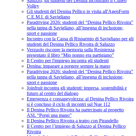
Saluzzo, gli studenti del Denina incontrano il Cuneo
Volley
Gli studenti del Denina Pellico in visita all'AgenForm
C.E.M.I. di Savigliano
Paradriving 2026: studenti del “Denina Pellico Rivoira”
nella tappa di Savigliano, all’insegna di inclusione,
sport e passione
Incontro con la Cassa di Risparmio di Savigliano per gli
studenti del Denina Pellico Rivoira di Saluzzo
Verzuolo riscopre la memoria sulla Resistenza
presentato il libro “Mio nonno era partigiano”
Il Centro per l'impiego incontra gli studenti
Denina: imparare a porgere sempre la mano
Paradriving 2026: studenti del “Denina Pellico Rivoira”
nella tappa di Savigliano, all’insegna di inclusione,
sport e passione
Joinfruit incontra gli studenti: impresa, sostenibilità e
futuro al centro del dialogo
Emergenza e consapevolezza: al Denina Pellico Rivoira
si è concluso il ciclo di incontri sul Nue 112
Il Denina Pellico Rivoira ha partecipato al progetto
ASL “Porgi una mano”
Il Denina Pellico Rivoira a teatro con Pirandello
Il Centro per l’impiego di Saluzzo al Denina Pellico
Rivoira