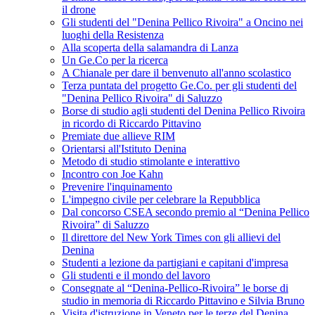
il drone
Gli studenti del "Denina Pellico Rivoira" a Oncino nei
luoghi della Resistenza
Alla scoperta della salamandra di Lanza
Un Ge.Co per la ricerca
A Chianale per dare il benvenuto all'anno scolastico
Terza puntata del progetto Ge.Co. per gli studenti del
"Denina Pellico Rivoira" di Saluzzo
Borse di studio agli studenti del Denina Pellico Rivoira
in ricordo di Riccardo Pittavino
Premiate due allieve RIM
Orientarsi all'Istituto Denina
Metodo di studio stimolante e interattivo
Incontro con Joe Kahn
Prevenire l'inquinamento
L'impegno civile per celebrare la Repubblica
Dal concorso CSEA secondo premio al “Denina Pellico
Rivoira” di Saluzzo
Il direttore del New York Times con gli allievi del
Denina
Studenti a lezione da partigiani e capitani d'impresa
Gli studenti e il mondo del lavoro
Consegnate al “Denina-Pellico-Rivoira” le borse di
studio in memoria di Riccardo Pittavino e Silvia Bruno
Visita d'istruzione in Veneto per le terze del Denina