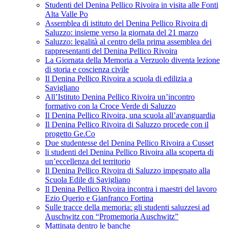
Studenti del Denina Pellico Rivoira in visita alle Fonti
Alta Valle Po
Assemblea di istituto del Denina Pellico Rivoira di
Saluzzo: insieme verso la giornata del 21 marzo
Saluzzo: legalità al centro della prima assemblea dei
rappresentanti del Denina Pellico Rivoira
La Giornata della Memoria a Verzuolo diventa lezione
di storia e coscienza civile
Il Denina Pellico Rivoira a scuola di edilizia a
Savigliano
All’Istituto Denina Pellico Rivoira un’incontro
formativo con la Croce Verde di Saluzzo
Il Denina Pellico Rivoira, una scuola all’avanguardia
Il Denina Pellico Rivoira di Saluzzo procede con il
progetto Ge.Co
Due studentesse del Denina Pellico Rivoira a Cusset
li studenti del Denina Pellico Rivoira alla scoperta di
un’eccellenza del territorio
Il Denina Pellico Rivoira di Saluzzo impegnato alla
Scuola Edile di Savigliano
Il Denina Pellico Rivoira incontra i maestri del lavoro
Ezio Querio e Gianfranco Fortina
Sulle tracce della memoria: gli studenti saluzzesi ad
Auschwitz con “Promemoria Auschwitz”
Mattinata dentro le banche