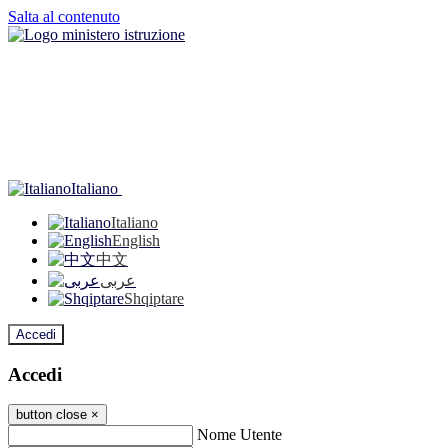
Salta al contenuto
Italiano
Italiano
English
中文
عربى
Shqiptare
Accedi
Accedi
button close
×
Nome Utente