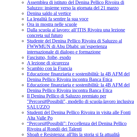
Assemblea di istituto del Denina Pellico Rivoira di
Saluzzo: insieme verso la giornata del 21 marzo
Denina saldo al vertice
La legalità fa sentire la sua voce
Ora in mostra nelle scuole
Dalla scuola al lavoro: all’ITIS Rivoira una lezione
concreta sul futuro
Studente del Denina Pellico Rivoira di Saluzzo al
FWWMUN di Abu Dhabi: un’esperienza
internazionale di dialogo e formazione
Fascismo, foibe, esodo
A lezione di sicurezza
Scambio con la Francia
Educazione finanziaria e sostenibilità: la 4B AFM del
Denina Pellico Rivoira incontra Banca Etica
Educazione finanziaria e sostenibilità: la 4B AFM del
Denina Pellico Rivoira incontra Banca Etica
Il Denina Pellico di Saluzzo premiato per
"Percorsi#Possibili", modello di scuola-lavoro inclusiva
SALUZZO
Studenti del Denina Pellico Rivoira in visita alle Fonti
Alta Valle Po
“Percorsi#Possibili”: l'eccellenza del Denina Pellico
Rivoira al Rondò dei Talenti
Shoah e Resistenza: all'Itis la storia si fa attualità