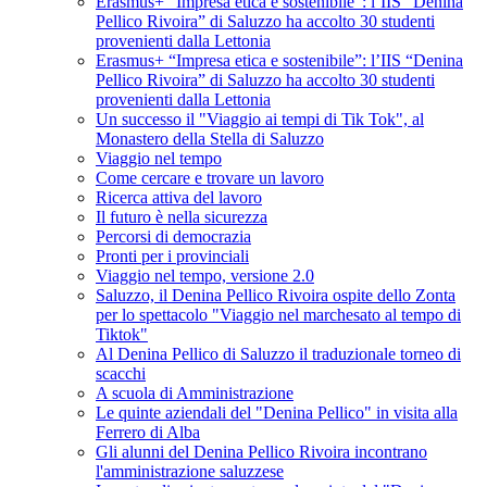
Erasmus+ “Impresa etica e sostenibile”: l’IIS “Denina
Pellico Rivoira” di Saluzzo ha accolto 30 studenti
provenienti dalla Lettonia
Erasmus+ “Impresa etica e sostenibile”: l’IIS “Denina
Pellico Rivoira” di Saluzzo ha accolto 30 studenti
provenienti dalla Lettonia
Un successo il "Viaggio ai tempi di Tik Tok", al
Monastero della Stella di Saluzzo
Viaggio nel tempo
Come cercare e trovare un lavoro
Ricerca attiva del lavoro
Il futuro è nella sicurezza
Percorsi di democrazia
Pronti per i provinciali
Viaggio nel tempo, versione 2.0
Saluzzo, il Denina Pellico Rivoira ospite dello Zonta
per lo spettacolo "Viaggio nel marchesato al tempo di
Tiktok"
Al Denina Pellico di Saluzzo il traduzionale torneo di
scacchi
A scuola di Amministrazione
Le quinte aziendali del "Denina Pellico" in visita alla
Ferrero di Alba
Gli alunni del Denina Pellico Rivoira incontrano
l'amministrazione saluzzese