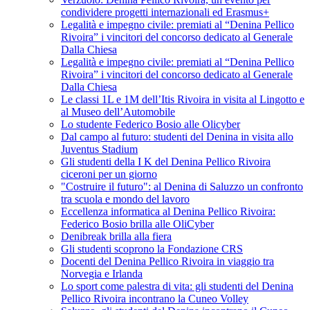
condividere progetti internazionali ed Erasmus+
Legalità e impegno civile: premiati al “Denina Pellico
Rivoira” i vincitori del concorso dedicato al Generale
Dalla Chiesa
Legalità e impegno civile: premiati al “Denina Pellico
Rivoira” i vincitori del concorso dedicato al Generale
Dalla Chiesa
Le classi 1L e 1M dell’Itis Rivoira in visita al Lingotto e
al Museo dell’Automobile
Lo studente Federico Bosio alle Olicyber
Dal campo al futuro: studenti del Denina in visita allo
Juventus Stadium
Gli studenti della I K del Denina Pellico Rivoira
ciceroni per un giorno
"Costruire il futuro": al Denina di Saluzzo un confronto
tra scuola e mondo del lavoro
Eccellenza informatica al Denina Pellico Rivoira:
Federico Bosio brilla alle OliCyber
Denibreak brilla alla fiera
Gli studenti scoprono la Fondazione CRS
Docenti del Denina Pellico Rivoira in viaggio tra
Norvegia e Irlanda
Lo sport come palestra di vita: gli studenti del Denina
Pellico Rivoira incontrano la Cuneo Volley