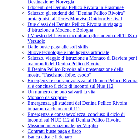
Destinazione: Norvegia
I docenti del Denina Pellico Rivoira in Erasmus+
Saluzzo: gli studenti del "Denina Pellico Rivoira"
protagonisti al Terres Monviso Outdoor Festival
Due classi del Denina Pellico Rivoira in viaggio
d’istruzione a Modena e Bologna
I Maestri del Lavoro incontrano gli studenti dell’ITIS di
Verzuolo
Dalle buste paga alle soft skills
Nuove tecnologie e intelligenza artificiale
Saluzzo, viaggio d’istruzione a Monaco di Baviera per i
maturandi del Denina Pellico Rivoira
Il Denina Pellico Rivoira alla presentazione della
mostra “Fascismo, foibe, esodo”
Emergenza e consapevolezza: al Denina Pellico Rivoira
si è concluso il ciclo di incontri sul Nue 112
Un numero che può salvarti la vita
Monaco da scoprire
Emergenza, gli studenti del Denina Pellico Rivoira
imparano a chiamare il 112
Emergenza e consapevolezza: concluso il ciclo di
incontri sul NUE 112 al Denina Pellico Rivoira
Missione internazionale per Virgilio
Contratti buste paga e fisco
Banca etica e il denaro