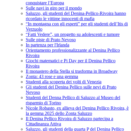
conquistare l’Europa
Sulle navi in giro per il mondo
Saluzzo, gli studenti del Denina-Pellico-Rivoira hanno
ricordato le vittime innocenti di mafia
“In montagna con gli esperti” per gli studenti dell’Itis di
Verzuolo
“Fatti Vedere”, un progetto su adolescenti e tumore
Sulle piste di Prato Nevoso
In partenza per l'Irlanda
Orientamento professionalizzante al Denina Pellico
Rivoira
Giochi matematici e Pi Day per il Denina Pellico
Rivoira
Il monastero della Stella si trasforma in Broadway
Zonta: 43 rose e una gemma
Studenti alla scoperta dei volti di Venezia
Gli studenti del Denina Pellico sulle nevi di Prato
Nevoso
Studenti del Denna Pellico di Saluzzo al Museo del
risparmio di Torino
Nicole Robasto, ex allieva del Denina Pellico Rivoira, è
la gemma 2025 dello Zonta Saluzzo
Il Denina Pellico Rivoira di Saluzzo partecipa a
Cittadinanza Attiva
Saluzzo, gli studenti della quarta P del Denina Pellico