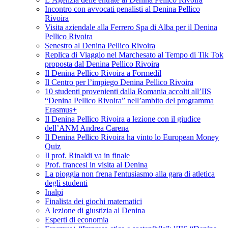
Incontro con avvocati penalisti al Denina Pellico
Rivoira
Visita aziendale alla Ferrero Spa di Alba per il Denina
Pellico Rivoira
Senestro al Denina Pellico Rivoira
Replica di Viaggio nel Marchesato al Tempo di Tik Tok
proposta dal Denina Pellico Rivoira
Il Denina Pellico Rivoira a Formedil
Il Centro per l’impiego Denina Pellico Rivoira
10 studenti provenienti dalla Romania accolti all’IIS
“Denina Pellico Rivoira” nell’ambito del programma
Erasmus+
Il Denina Pellico Rivoira a lezione con il giudice
dell’ANM Andrea Carena
Il Denina Pellico Rivoira ha vinto lo European Money
Quiz
Il prof. Rinaldi va in finale
Prof. francesi in visita al Denina
La pioggia non frena l'entusiasmo alla gara di atletica
degli studenti
Inalpi
Finalista dei giochi matematici
A lezione di giustizia al Denina
Esperti di economia