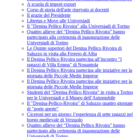
A scuola di import export
Corso di storia dell'arte riservato ai docenti
Il grazie del Presidente
Libertas e Move alle Universiadi
Il "Denina Pellico Rivoira" alla Universiadi di Torino
Quattro allieve del “Denina Pellico Rivoira” hanno
partecipato alla cerimonia di inaugurazione delle
Universiadi di Torino
Le Quinte superiori del Denina Pellico Rivoira di
Saluzzo in visita alla Ferrero di Alba
Il Denina Pellico Rivoira partecipa all’incontro "I
ragazzi di Villa Emma" di Nonantola
Il Denina Pellico Rivoira partecipa alle iniziative per la
giornata delle Piccole Medie Imprese
Il Denina Pellico Rivoira partecipa alle iniziative per la
giornata delle Piccole Medie Imprese
Studenti del “Denina Pellico Rivoira” in visita a Torino
per le Universiadi e il Museo dell’Automobile
Il "Denina-Pellico-Rivoira" di Saluzzo quattro giornate
di "porte aperte"
Ciceroni per un giorno: l’esperienza di sette ragazzi nel
borgo medievale di Verzuolo
Quattro allieve del “Denina Pellico Rivoira” hanno
partecipato alla cerimonia di inaugurazione delle
Universiadi di Torino