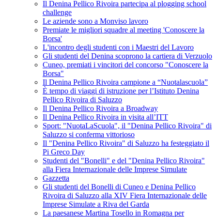
Il Denina Pellico Rivoira partecipa al plogging school
challenge
Le aziende sono a Monviso lavoro
Premiate le migliori squadre al meeting 'Conoscere la
Borsa'
L'incontro degli studenti con i Maestri del Lavoro
Gli studenti del Denina scoprono la cartiera di Verzuolo
Cuneo, premiati i vincitori del concorso "Conoscere la
Borsa"
Il Denina Pellico Rivoira campione a “Nuotalascuola”
È tempo di viaggi di istruzione per l’Istituto Denina
Pellico Rivoira di Saluzzo
Il Denina Pellico Rivoira a Broadway
Il Denina Pellico Rivoira in visita all’ITT
Sport: "NuotaLaScuola", il "Denina Pellico Rivoira" di
Saluzzo si conferma vittorioso
Il "Denina Pellico Rivoira" di Saluzzo ha festeggiato il
Pi Greco Day
Studenti del "Bonelli" e del "Denina Pellico Rivoira"
alla Fiera Internazionale delle Imprese Simulate
Gazzetta
Gli studenti del Bonelli di Cuneo e Denina Pellico
Rivoira di Saluzzo alla XIV Fiera Internazionale delle
Imprese Simulate a Riva del Garda
La paesanese Martina Tosello in Romagna per