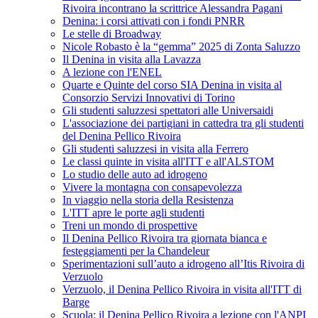
Rivoira incontrano la scrittrice Alessandra Pagani
Denina: i corsi attivati con i fondi PNRR
Le stelle di Broadway
Nicole Robasto è la “gemma” 2025 di Zonta Saluzzo
Il Denina in visita alla Lavazza
A lezione con l'ENEL
Quarte e Quinte del corso SIA Denina in visita al
Consorzio Servizi Innovativi di Torino
Gli studenti saluzzesi spettatori alle Universaidi
L'associazione dei partigiani in cattedra tra gli studenti
del Denina Pellico Rivoira
Gli studenti saluzzesi in visita alla Ferrero
Le classi quinte in visita all'ITT e all'ALSTOM
Lo studio delle auto ad idrogeno
Vivere la montagna con consapevolezza
In viaggio nella storia della Resistenza
L'ITT apre le porte agli studenti
Treni un mondo di prospettive
Il Denina Pellico Rivoira tra giornata bianca e
festeggiamenti per la Chandeleur
Sperimentazioni sull’auto a idrogeno all’Itis Rivoira di
Verzuolo
Verzuolo, il Denina Pellico Rivoira in visita all'ITT di
Barge
Scuola: il Denina Pellico Rivoira a lezione con l'ANPI