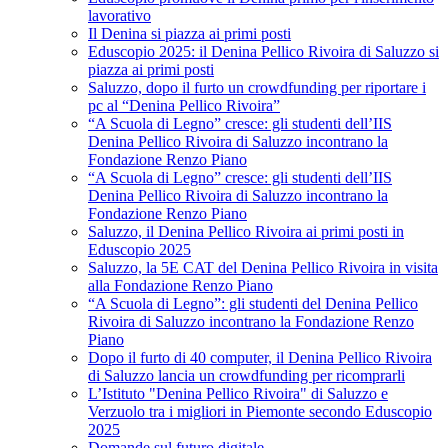
lavorativo
Il Denina si piazza ai primi posti
Eduscopio 2025: il Denina Pellico Rivoira di Saluzzo si
piazza ai primi posti
Saluzzo, dopo il furto un crowdfunding per riportare i
pc al “Denina Pellico Rivoira”
“A Scuola di Legno” cresce: gli studenti dell’IIS
Denina Pellico Rivoira di Saluzzo incontrano la
Fondazione Renzo Piano
“A Scuola di Legno” cresce: gli studenti dell’IIS
Denina Pellico Rivoira di Saluzzo incontrano la
Fondazione Renzo Piano
Saluzzo, il Denina Pellico Rivoira ai primi posti in
Eduscopio 2025
Saluzzo, la 5E CAT del Denina Pellico Rivoira in visita
alla Fondazione Renzo Piano
“A Scuola di Legno”: gli studenti del Denina Pellico
Rivoira di Saluzzo incontrano la Fondazione Renzo
Piano
Dopo il furto di 40 computer, il Denina Pellico Rivoira
di Saluzzo lancia un crowdfunding per ricomprarli
L’Istituto "Denina Pellico Rivoira" di Saluzzo e
Verzuolo tra i migliori in Piemonte secondo Eduscopio
2025
Domande sul futuro digitale