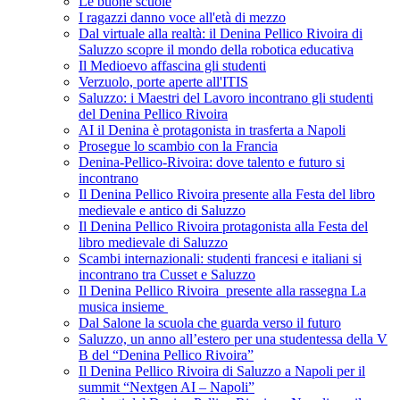
Le buone scuole
I ragazzi danno voce all'età di mezzo
Dal virtuale alla realtà: il Denina Pellico Rivoira di
Saluzzo scopre il mondo della robotica educativa
Il Medioevo affascina gli studenti
Verzuolo, porte aperte all'ITIS
Saluzzo: i Maestri del Lavoro incontrano gli studenti
del Denina Pellico Rivoira
AI il Denina è protagonista in trasferta a Napoli
Prosegue lo scambio con la Francia
Denina-Pellico-Rivoira: dove talento e futuro si
incontrano
Il Denina Pellico Rivoira presente alla Festa del libro
medievale e antico di Saluzzo
Il Denina Pellico Rivoira protagonista alla Festa del
libro medievale di Saluzzo
Scambi internazionali: studenti francesi e italiani si
incontrano tra Cusset e Saluzzo
Il Denina Pellico Rivoira presente alla rassegna La
musica insieme
Dal Salone la scuola che guarda verso il futuro
Saluzzo, un anno all’estero per una studentessa della V
B del “Denina Pellico Rivoira”
Il Denina Pellico Rivoira di Saluzzo a Napoli per il
summit “Nextgen AI – Napoli”