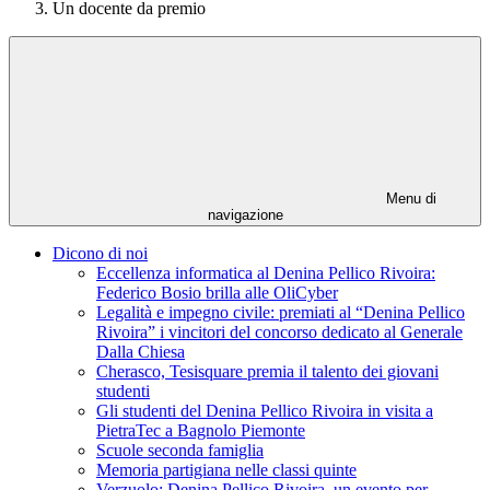
Un docente da premio
Menu di
navigazione
Dicono di noi
Eccellenza informatica al Denina Pellico Rivoira:
Federico Bosio brilla alle OliCyber
Legalità e impegno civile: premiati al “Denina Pellico
Rivoira” i vincitori del concorso dedicato al Generale
Dalla Chiesa
Cherasco, Tesisquare premia il talento dei giovani
studenti
Gli studenti del Denina Pellico Rivoira in visita a
PietraTec a Bagnolo Piemonte
Scuole seconda famiglia
Memoria partigiana nelle classi quinte
Verzuolo: Denina Pellico Rivoira, un evento per