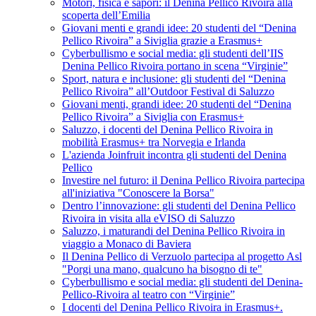
Motori, fisica e sapori: il Denina Pellico Rivoira alla
scoperta dell’Emilia
Giovani menti e grandi idee: 20 studenti del “Denina
Pellico Rivoira” a Siviglia grazie a Erasmus+
Cyberbullismo e social media: gli studenti dell’IIS
Denina Pellico Rivoira portano in scena “Virginie”
Sport, natura e inclusione: gli studenti del “Denina
Pellico Rivoira” all’Outdoor Festival di Saluzzo
Giovani menti, grandi idee: 20 studenti del “Denina
Pellico Rivoira” a Siviglia con Erasmus+
Saluzzo, i docenti del Denina Pellico Rivoira in
mobilità Erasmus+ tra Norvegia e Irlanda
L'azienda Joinfruit incontra gli studenti del Denina
Pellico
Investire nel futuro: il Denina Pellico Rivoira partecipa
all'iniziativa "Conoscere la Borsa"
Dentro l’innovazione: gli studenti del Denina Pellico
Rivoira in visita alla eVISO di Saluzzo
Saluzzo, i maturandi del Denina Pellico Rivoira in
viaggio a Monaco di Baviera
Il Denina Pellico di Verzuolo partecipa al progetto Asl
"Porgi una mano, qualcuno ha bisogno di te"
Cyberbullismo e social media: gli studenti del Denina-
Pellico-Rivoira al teatro con “Virginie”
I docenti del Denina Pellico Rivoira in Erasmus+.