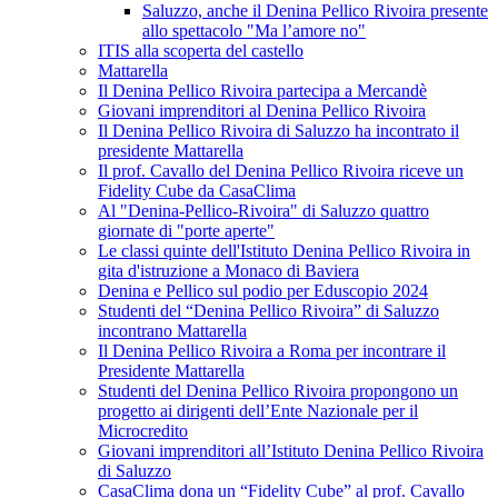
Saluzzo, anche il Denina Pellico Rivoira presente
allo spettacolo "Ma l’amore no"
ITIS alla scoperta del castello
Mattarella
Il Denina Pellico Rivoira partecipa a Mercandè
Giovani imprenditori al Denina Pellico Rivoira
Il Denina Pellico Rivoira di Saluzzo ha incontrato il
presidente Mattarella
Il prof. Cavallo del Denina Pellico Rivoira riceve un
Fidelity Cube da CasaClima
Al "Denina-Pellico-Rivoira" di Saluzzo quattro
giornate di "porte aperte"
Le classi quinte dell'Istituto Denina Pellico Rivoira in
gita d'istruzione a Monaco di Baviera
Denina e Pellico sul podio per Eduscopio 2024
Studenti del “Denina Pellico Rivoira” di Saluzzo
incontrano Mattarella
Il Denina Pellico Rivoira a Roma per incontrare il
Presidente Mattarella
Studenti del Denina Pellico Rivoira propongono un
progetto ai dirigenti dell’Ente Nazionale per il
Microcredito
Giovani imprenditori all’Istituto Denina Pellico Rivoira
di Saluzzo
CasaClima dona un “Fidelity Cube” al prof. Cavallo