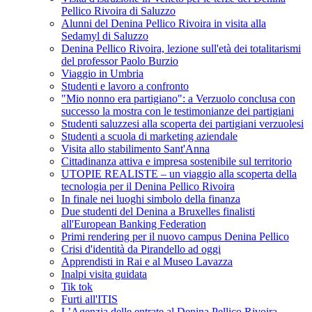
Pellico Rivoira di Saluzzo
Alunni del Denina Pellico Rivoira in visita alla
Sedamyl di Saluzzo
Denina Pellico Rivoira, lezione sull'età dei totalitarismi
del professor Paolo Burzio
Viaggio in Umbria
Studenti e lavoro a confronto
"Mio nonno era partigiano": a Verzuolo conclusa con
successo la mostra con le testimonianze dei partigiani
Studenti saluzzesi alla scoperta dei partigiani verzuolesi
Studenti a scuola di marketing aziendale
Visita allo stabilimento Sant'Anna
Cittadinanza attiva e impresa sostenibile sul territorio
UTOPIE REALISTE – un viaggio alla scoperta della
tecnologia per il Denina Pellico Rivoira
In finale nei luoghi simbolo della finanza
Due studenti del Denina a Bruxelles finalisti
all'European Banking Federation
Primi rendering per il nuovo campus Denina Pellico
Crisi d'identità da Pirandello ad oggi
Apprendisti in Rai e al Museo Lavazza
Inalpi visita guidata
Tik tok
Furti all'ITIS
L’Agenzia delle entrate al Denina Pellico Rivoira