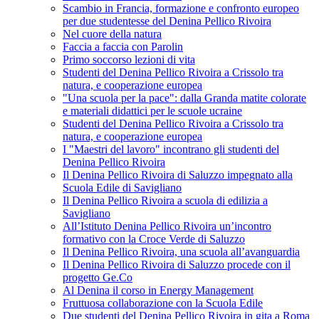
Scambio in Francia, formazione e confronto europeo
per due studentesse del Denina Pellico Rivoira
Nel cuore della natura
Faccia a faccia con Parolin
Primo soccorso lezioni di vita
Studenti del Denina Pellico Rivoira a Crissolo tra
natura, e cooperazione europea
"Una scuola per la pace": dalla Granda matite colorate
e materiali didattici per le scuole ucraine
Studenti del Denina Pellico Rivoira a Crissolo tra
natura, e cooperazione europea
I "Maestri del lavoro" incontrano gli studenti del
Denina Pellico Rivoira
Il Denina Pellico Rivoira di Saluzzo impegnato alla
Scuola Edile di Savigliano
Il Denina Pellico Rivoira a scuola di edilizia a
Savigliano
All’Istituto Denina Pellico Rivoira un’incontro
formativo con la Croce Verde di Saluzzo
Il Denina Pellico Rivoira, una scuola all’avanguardia
Il Denina Pellico Rivoira di Saluzzo procede con il
progetto Ge.Co
Al Denina il corso in Energy Management
Fruttuosa collaborazione con la Scuola Edile
Due studenti del Denina Pellico Rivoira in gita a Roma