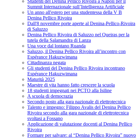
Studenti del Denina Pellico Rivoira a Napoli per il
Summit Internazionale sull’Intelligenza Artificiale
Un anno all'estero per una studentessa della V B
Denina Pellico Rivoira
Dall'8 novembre porte aperte al Denina-Pellico-Rivoira
di Saluzzo
Denina Pellico Rivoira di Saluzzo nel Queiras per la
tutela della Salamandra di Lanza
Una voce dal lontano Ruanda
Saluzzo, il Denina Pellico Rivoira all’incontro con
Espérance Hakuzwimana
Cittadinanza negata
Gli studenti del Denina Pellico Rivoira incontrano
Espérance Hakuzwimana
Maturità 2025
Maestre di vita hanno fatto crescere la scuola
18 studenti impegnati nei PCTO alla Isiline
A scuola di democrazia
Secondo posto alla gara nazionale di elettrotecnica
Talento e impegno: Filippo Avalis del Denina Pellico
Rivoira secondo alla gara nazionale di elettrotecnica
svoltasi a Fossano
Applicazione di valutazione docenti al Denina Pellico
Rivoira
Formare per salvare: al “Denina Pellico Rivoira” nuovo