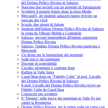
del Denina Pellico Rivoira di Saluzzo
Nascono due società con un progetto di Simulazione
Scegliere il proprio futuro dopo la terza Media
Mercand'è, gli studenti saluzzesi fanno rivivere un
mercato del 1424
Scuola: due giorni di Salone
Studenti dell'Istituto Denina Pellico Rivoira di Saluzzo
in visita da Villosio Mobili a Costigliole
Saluzzo, giovani imprenditori all'istituto superirore
Denina Pellico Rivoira
Saluzzo, l'istituto Denina Pellico Rivoira partecipa a
Mercandè
Un drone per la formazione dei geometri
Sulle tracce dei partigiani
Docente di sostenibilità
Cavallo: progettare e costruire bene
Rafting in Valle Stura
CasaClima dona un “Fidelity Cube” al prof. Cavallo
del Denina Pellico Rivoira di Saluzzo
Il prof. Cavallo del Denina Pellico Rivoira riceve un
Fidelity Cube da CasaClima
Conoscere per scegliere
Il "Denina" sulle tracce dei partigiani in Valle Po per
capire la Resistenza
Denina Pellico Rivoira, per la prima volta un corso con