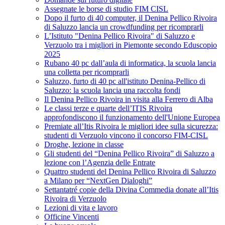
Assegnate le borse di studio FIM CISL
Dopo il furto di 40 computer, il Denina Pellico Rivoira
di Saluzzo lancia un crowdfunding per ricomprarli
L’Istituto "Denina Pellico Rivoira" di Saluzzo e
Verzuolo tra i migliori in Piemonte secondo Eduscopio
2025
Rubano 40 pc dall’aula di informatica, la scuola lancia
una colletta per ricomprarli
Saluzzo, furto di 40 pc all'istituto Denina-Pellico di
Saluzzo: la scuola lancia una raccolta fondi
Il Denina Pellico Rivoira in visita alla Ferrero di Alba
Le classi terze e quarte dell’ITIS Rivoira
approfondiscono il funzionamento dell'Unione Europea
Premiate all’Itis Rivoira le migliori idee sulla sicurezza:
studenti di Verzuolo vincono il concorso FIM-CISL
Droghe, lezione in classe
Gli studenti del “Denina Pellico Rivoira” di Saluzzo a
lezione con l’Agenzia delle Entrate
Quattro studenti del Denina Pellico Rivoira di Saluzzo
a Milano per “NextGen Dialoghi”
Settantatré copie della Divina Commedia donate all’Itis
Rivoira di Verzuolo
Lezioni di vita e lavoro
Officine Vincenti