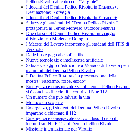
Pellico-Rivoira al teatro con “Virginie”
I docenti del Denina Pellico Rivoira in Erasmus+.
Destinazione: Norvegia
I docenti del Denina Pellico Rivoira in Erasmus+
Saluzzo: gli studenti del "Denina Pellico Rivoira"
protagonisti al Terres Monviso Outdoor Festival
Due classi del Denina Pellico Rivoira in viaggio
d’istruzione a Modena e Bologna
I Maestri del Lavoro incontrano gli studenti dell’ITIS di
Verzuolo
Dalle buste paga alle soft skills
Nuove tecnologie e intelligenza artificiale
Saluzzo, viaggio d’istruzione a Monaco di Baviera per i
maturandi del Denina Pellico Rivoira
Il Denina Pellico Rivoira alla presentazione della
mostra “Fascismo, foibe, esodo”
Emergenza e consapevolezza: al Denina Pellico Rivoira
si è concluso il ciclo di incontri sul Nue 112
Un numero che può salvarti la vita
Monaco da scoprire
Emergenza, gli studenti del Denina Pellico Rivoira
imparano a chiamare il 112
Emergenza e consapevolezza: concluso il ciclo di
incontri sul NUE 112 al Denina Pellico Rivoira
Missione internazionale per Virgilio