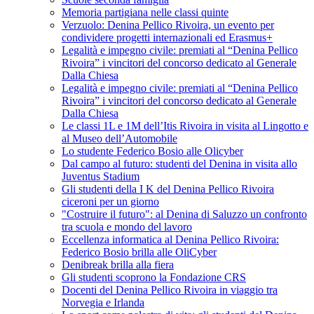
Memoria partigiana nelle classi quinte
Verzuolo: Denina Pellico Rivoira, un evento per
condividere progetti internazionali ed Erasmus+
Legalità e impegno civile: premiati al “Denina Pellico
Rivoira” i vincitori del concorso dedicato al Generale
Dalla Chiesa
Legalità e impegno civile: premiati al “Denina Pellico
Rivoira” i vincitori del concorso dedicato al Generale
Dalla Chiesa
Le classi 1L e 1M dell’Itis Rivoira in visita al Lingotto e
al Museo dell’Automobile
Lo studente Federico Bosio alle Olicyber
Dal campo al futuro: studenti del Denina in visita allo
Juventus Stadium
Gli studenti della I K del Denina Pellico Rivoira
ciceroni per un giorno
"Costruire il futuro": al Denina di Saluzzo un confronto
tra scuola e mondo del lavoro
Eccellenza informatica al Denina Pellico Rivoira:
Federico Bosio brilla alle OliCyber
Denibreak brilla alla fiera
Gli studenti scoprono la Fondazione CRS
Docenti del Denina Pellico Rivoira in viaggio tra
Norvegia e Irlanda