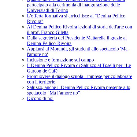
partecipato alla cerimonia di inaugurazione delle
Universiadi di Torino
L'offerta formativa si arricchisce al "Denina Pellico
Rivoira"
Al Denina Pellico Rivoira lezioni di storia dell'arte con
il prof. Franco Giletta
Dalla segreteria del Presidente Mattarella il grazie al
Denina-Pellico-Rivoira
Applausi al Morandi, gli studenti allo spettacolo 'Ma
l'amore no'
Inclusione e formazione sul campo
Il Denina Pellico Rivoira di Saluzzo al Toselli per "Le
Garcon de Café"
Promuovere il dialogo scuola - imprese per collaborare
con il territorio
Saluzzo, anche il Denina Pellico Rivoira presente allo
spettacolo "Ma l’amore no"
Dicono di noi