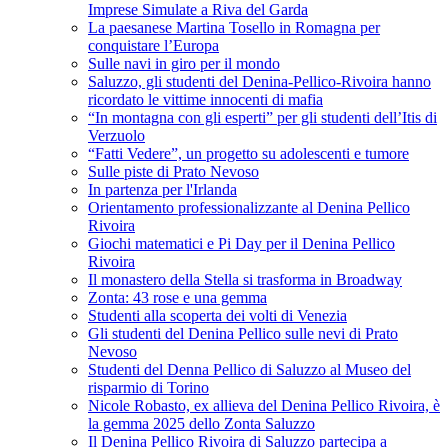
Imprese Simulate a Riva del Garda
La paesanese Martina Tosello in Romagna per
conquistare l’Europa
Sulle navi in giro per il mondo
Saluzzo, gli studenti del Denina-Pellico-Rivoira hanno
ricordato le vittime innocenti di mafia
“In montagna con gli esperti” per gli studenti dell’Itis di
Verzuolo
“Fatti Vedere”, un progetto su adolescenti e tumore
Sulle piste di Prato Nevoso
In partenza per l'Irlanda
Orientamento professionalizzante al Denina Pellico
Rivoira
Giochi matematici e Pi Day per il Denina Pellico
Rivoira
Il monastero della Stella si trasforma in Broadway
Zonta: 43 rose e una gemma
Studenti alla scoperta dei volti di Venezia
Gli studenti del Denina Pellico sulle nevi di Prato
Nevoso
Studenti del Denna Pellico di Saluzzo al Museo del
risparmio di Torino
Nicole Robasto, ex allieva del Denina Pellico Rivoira, è
la gemma 2025 dello Zonta Saluzzo
Il Denina Pellico Rivoira di Saluzzo partecipa a