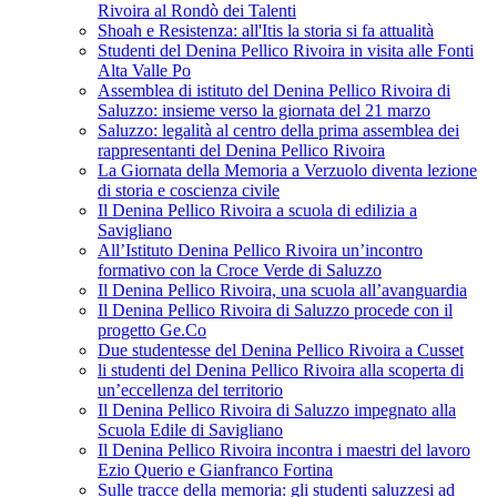
Rivoira al Rondò dei Talenti
Shoah e Resistenza: all'Itis la storia si fa attualità
Studenti del Denina Pellico Rivoira in visita alle Fonti
Alta Valle Po
Assemblea di istituto del Denina Pellico Rivoira di
Saluzzo: insieme verso la giornata del 21 marzo
Saluzzo: legalità al centro della prima assemblea dei
rappresentanti del Denina Pellico Rivoira
La Giornata della Memoria a Verzuolo diventa lezione
di storia e coscienza civile
Il Denina Pellico Rivoira a scuola di edilizia a
Savigliano
All’Istituto Denina Pellico Rivoira un’incontro
formativo con la Croce Verde di Saluzzo
Il Denina Pellico Rivoira, una scuola all’avanguardia
Il Denina Pellico Rivoira di Saluzzo procede con il
progetto Ge.Co
Due studentesse del Denina Pellico Rivoira a Cusset
li studenti del Denina Pellico Rivoira alla scoperta di
un’eccellenza del territorio
Il Denina Pellico Rivoira di Saluzzo impegnato alla
Scuola Edile di Savigliano
Il Denina Pellico Rivoira incontra i maestri del lavoro
Ezio Querio e Gianfranco Fortina
Sulle tracce della memoria: gli studenti saluzzesi ad