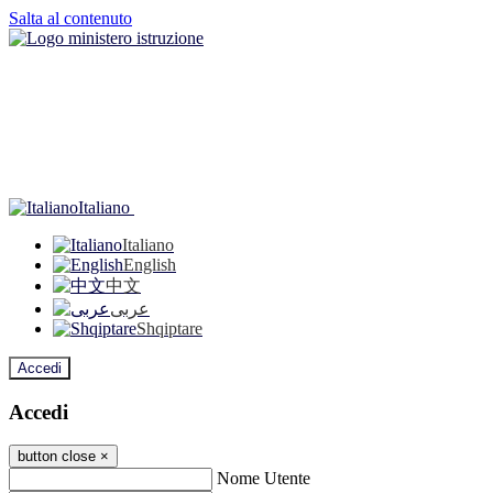
Salta al contenuto
Italiano
Italiano
English
中文
عربى
Shqiptare
Accedi
Accedi
button close
×
Nome Utente