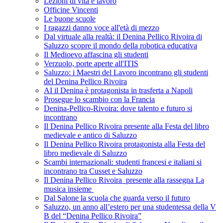
Lezioni di vita e lavoro
Officine Vincenti
Le buone scuole
I ragazzi danno voce all'età di mezzo
Dal virtuale alla realtà: il Denina Pellico Rivoira di
Saluzzo scopre il mondo della robotica educativa
Il Medioevo affascina gli studenti
Verzuolo, porte aperte all'ITIS
Saluzzo: i Maestri del Lavoro incontrano gli studenti
del Denina Pellico Rivoira
AI il Denina è protagonista in trasferta a Napoli
Prosegue lo scambio con la Francia
Denina-Pellico-Rivoira: dove talento e futuro si
incontrano
Il Denina Pellico Rivoira presente alla Festa del libro
medievale e antico di Saluzzo
Il Denina Pellico Rivoira protagonista alla Festa del
libro medievale di Saluzzo
Scambi internazionali: studenti francesi e italiani si
incontrano tra Cusset e Saluzzo
Il Denina Pellico Rivoira presente alla rassegna La
musica insieme
Dal Salone la scuola che guarda verso il futuro
Saluzzo, un anno all’estero per una studentessa della V
B del “Denina Pellico Rivoira”