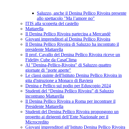
Saluzzo, anche il Denina Pellico Rivoira presente
allo spettacolo "Ma l’amore no"
ITIS alla scoperta del castello
Mattarella
Il Denina Pellico Rivoira partecipa a Mercandè
Giovani imprenditori al Denina Pellico Rivoira
Il Denina Pellico Rivoira di Saluzzo ha incontrato il
presidente Mattarella
Il prof. Cavallo del Denina Pellico Rivoira riceve un
Fidelity Cube da CasaClima
Al "Denina-Pellico-Rivoira" di Saluzzo quattro
giornate di "porte aperte"
Le classi quinte dell'Istituto Denina Pellico Rivoira in
gita d'istruzione a Monaco di Baviera
Denina e Pellico sul podio per Eduscopio 2024
Studenti del “Denina Pellico Rivoira” di Saluzzo
incontrano Mattarella
Il Denina Pellico Rivoira a Roma per incontrare il
Presidente Mattarella
Studenti del Denina Pellico Rivoira propongono un
progetto ai dirigenti dell’Ente Nazionale per il
Microcredito
Giovani imprenditori all’Istituto Denina Pellico Rivoira