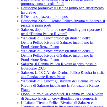
promuove una raccolta fondi
Eduscopio promuove il Denina primo per l'inserimento
lavorativo
Il Denina si piazza ai primi posti
Eduscopio 2025: il Denina Pellico Rivoira di Saluzzo si
piazza ai primi posti
Saluzzo, dopo il furto un crowdfunding per riportare i
pc al “Denina Pellico Rivoira”
“A Scuola di Legno” cresce: gli studenti dell’IIS
Denina Pellico Rivoira di Saluzzo incontrano la
Fondazione Renzo Piano
“A Scuola di Legno” cresce: gli studenti dell’IIS
Denina Pellico Rivoira di Saluzzo incontrano la
Fondazione Renzo Piano
Saluzzo, il Denina Pellico Rivoira ai primi posti in
Eduscopio 2025
Saluzzo, la 5E CAT del Denina Pellico Rivoira in visita
alla Fondazione Renzo Piano
“A Scuola di Legno”: gli studenti del Denina Pellico
Rivoira di Saluzzo incontrano la Fondazione Renzo
Piano
Dopo il furto di 40 computer, il Denina Pellico Rivoira
di Saluzzo lancia un crowdfunding per ricomprarli
L’Istituto "Denina Pellico Rivoira" di Saluzzo e
Verzuolo tra i migliori in Piemonte secondo Eduscopio