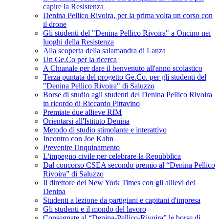
capire la Resistenza
Denina Pellico Rivoira, per la prima volta un corso con
il drone
Gli studenti del "Denina Pellico Rivoira" a Oncino nei
luoghi della Resistenza
Alla scoperta della salamandra di Lanza
Un Ge.Co per la ricerca
A Chianale per dare il benvenuto all'anno scolastico
Terza puntata del progetto Ge.Co. per gli studenti del
"Denina Pellico Rivoira" di Saluzzo
Borse di studio agli studenti del Denina Pellico Rivoira
in ricordo di Riccardo Pittavino
Premiate due allieve RIM
Orientarsi all'Istituto Denina
Metodo di studio stimolante e interattivo
Incontro con Joe Kahn
Prevenire l'inquinamento
L'impegno civile per celebrare la Repubblica
Dal concorso CSEA secondo premio al “Denina Pellico
Rivoira” di Saluzzo
Il direttore del New York Times con gli allievi del
Denina
Studenti a lezione da partigiani e capitani d'impresa
Gli studenti e il mondo del lavoro
Consegnate al “Denina-Pellico-Rivoira” le borse di