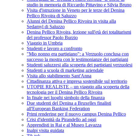
studio in memoria di Riccardo Pittavino e Silvia Bruno
Visita d'istruzione in Veneto per le terze del Denina
Pellico Rivoira di Saluzzo
Alunni del Denina Pellico Rivoira in visita alla
Sedamyl di Saluzzo
Denina Pellico Rivoira, lezione sull'età dei totalitarismi
del professor Paolo Burzio
Viaggio in Umbria
Studenti e lavoro a confronto
"Mio nonno era partigiano": a Verzuolo conclusa con
successo la mostra con le testimonianze dei partigiani
Studenti saluzzesi alla scoperta dei partigiani verzuolesi
Studenti a scuola di marketing aziendale
Visita allo stabilimento Sant'Anna
Cittadinanza attiva e impresa sostenibile sul territorio
UTOPIE REALISTE – un viaggio alla scoperta della
tecnologia per il Denina Pellico Rivoira
In finale nei luoghi simbolo della finanza
Due studenti del Denina a Bruxelles finalisti
all'European Banking Federation
Primi rendering per il nuovo campus Denina Pellico
Crisi d'identità da Pirandello ad oggi
Apprendisti in Rai e al Museo Lavazza
Inalpi visita guidata
Tik tok