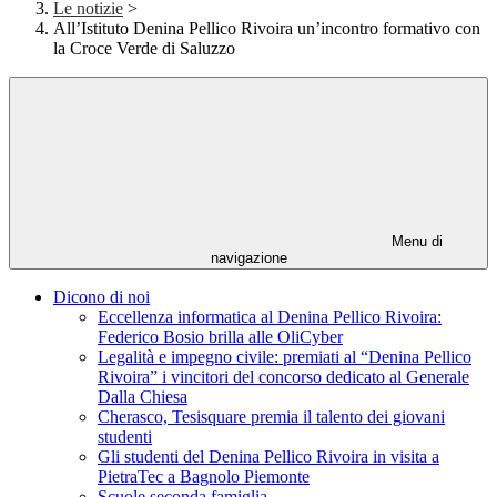
Le notizie
>
All’Istituto Denina Pellico Rivoira un’incontro formativo con
la Croce Verde di Saluzzo
Menu di
navigazione
Dicono di noi
Eccellenza informatica al Denina Pellico Rivoira:
Federico Bosio brilla alle OliCyber
Legalità e impegno civile: premiati al “Denina Pellico
Rivoira” i vincitori del concorso dedicato al Generale
Dalla Chiesa
Cherasco, Tesisquare premia il talento dei giovani
studenti
Gli studenti del Denina Pellico Rivoira in visita a
PietraTec a Bagnolo Piemonte
Scuole seconda famiglia