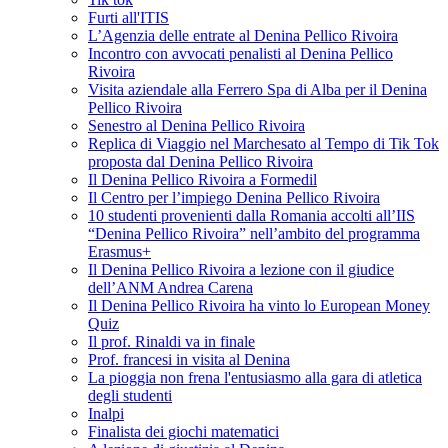
Furti all'ITIS
L’Agenzia delle entrate al Denina Pellico Rivoira
Incontro con avvocati penalisti al Denina Pellico
Rivoira
Visita aziendale alla Ferrero Spa di Alba per il Denina
Pellico Rivoira
Senestro al Denina Pellico Rivoira
Replica di Viaggio nel Marchesato al Tempo di Tik Tok
proposta dal Denina Pellico Rivoira
Il Denina Pellico Rivoira a Formedil
Il Centro per l’impiego Denina Pellico Rivoira
10 studenti provenienti dalla Romania accolti all’IIS
“Denina Pellico Rivoira” nell’ambito del programma
Erasmus+
Il Denina Pellico Rivoira a lezione con il giudice
dell’ANM Andrea Carena
Il Denina Pellico Rivoira ha vinto lo European Money
Quiz
Il prof. Rinaldi va in finale
Prof. francesi in visita al Denina
La pioggia non frena l'entusiasmo alla gara di atletica
degli studenti
Inalpi
Finalista dei giochi matematici