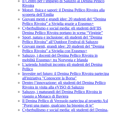
Il Centro per l’impiego di Saluzzo al Denina Pellico
Rivoira
Motori, fisica e sapori: il Denina Pellico Rivoira alla
scoperta dell’Emilia
Giovani menti e grandi idee: 20 studenti del “Denina
Pellico Rivoira” a Siviglia grazie a Erasmus+
Cyberbullismo e social media: gli studenti dell’IIS
Denina Pellico Rivoira portano in scena “Virginie”
Sport, natura e inclusione: gli studenti del “Denina
Pellico Rivoira” all’Outdoor Festival di Saluzzo
Giovani menti, grandi idee: 20 studenti del “Denina
Pellico Rivoira” a Siviglia con Erasmus+
Saluzzo, i docenti del Denina Pellico Rivoira in
mobilità Erasmus+ tra Norvegia e Irlanda
L'azienda Joinfruit incontra gli studenti del Denina
Pellico
Investire nel futuro: il Denina Pellico Rivoira partecipa
all'iniziativa "Conoscere la Borsa"
Dentro l’innovazione: gli studenti del Denina Pellico
Rivoira in visita alla eVISO di Saluzzo
Saluzzo, i maturandi del Denina Pellico Rivoira in
viaggio a Monaco di Baviera
Il Denina Pellico di Verzuolo partecipa al progetto Asl
"Porgi una mano, qualcuno ha bisogno di te"
Cyberbullismo e social media: gli studenti del Denina-