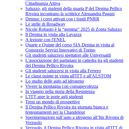
Cittadinanza Attiva
Saluzzo, gli studenti della quarta P del Denina Pellico
Rivoira incontrano la scrittrice Alessandra Pagani
Denina: i corsi attivati con i fondi PNRR
Le stelle di Broadway
Nicole Robasto è la “gemma” 2025 di Zonta Saluzzo
Il Denina in visita alla Lavazza
A lezione con l'ENEL
Quarte e Quinte del corso SIA Denina in visita al
Consorzio Servizi Innovativi di Torino
Gli studenti saluzzesi spettatori alle Universaidi
L'associazione dei partigiani in cattedra tra gli studenti
del Denina Pellico Rivoira
Gli studenti saluzzesi in visita alla Ferrero
Le classi quinte in visita all'ITT e all'ALSTOM
Lo studio delle auto ad idrogeno
Vivere la montagna con consapevolezza
In viaggio nella storia della Resistenza
L'ITT apre le porte agli studenti
Treni un mondo di prospettive
Il Denina Pellico Rivoira tra giornata bianca e
festeggiamenti per la Chandeleur
Sperimentazioni sull’auto a idrogeno all’Itis Rivoira di
Verzuolo
Verzuolo, il Denina Pellico Rivoira in visita all'ITT di