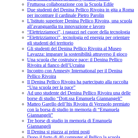
Fruttuosa collaborazione con la Scuola Edile
Due studenti del Denina Pellico Rivoira in gita a Roma
per incontrare il cardinale Pietro Parolin
L'Istituto superiore Denina Pellico Rivoira, una scuola
all’avanguardia tra innovazione e lavoro
“Elettrizziamoci”, i ragazzi nel cuore della tecnologia
“Elettrizziamoci”, tecnologia ed energia per orientare
gli studenti del territorio
Gli studenti del Denina Pellico Rivoira al Museo
Lavazza: imparare la sostenibilità attraverso il gioco
Una scuola che costruisce pace: il Denina Pellico
Rivoira al fianco dell’Ucraina
Incontro con Amnesty International per il Denina
Pellico Rivoira
Il Denina Pellico Rivoira ha partecipato alla raccolta
“Una scuola per la pace”
Ad uno studente del Denina Pellico Rivoira una delle
borse di studio “Dott.ssa Emanuela Giannangeli”
Matteo Garello dell’Itis Rivoira di Verzuolo premiato
con la borsa di studio in memoria di “Emanuela
Giannangeli”
Tre borse di studio in memoria di Emanuela
Giannangeli
Il Denina si piazza ai primi posti
Dopo il furto di 40 computer al Pellico la scuola