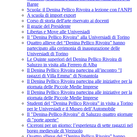
Barge
Scuola: il Denina Pellico Rivoira a lezione con l'ANPI
A scuola di import export
Corso di storia dell'arte riservato ai docenti
Il grazie del Presidente
Libertas e Move alle Universiadi
Il "Denina Pellico Rivoira" alla Universiadi di Torino
Quattro allieve del “Denina Pellico Rivoira” hanno
partecipato alla cerimonia di inaugurazione delle
Universiadi di Torino
Le Quinte superiori del Denina Pellico Rivoira di
Saluzzo in visita alla Ferrero di Alba
Il Denina Pellico Rivoira partecipa all’incontro "I
ragazzi di Villa Emma" di Nonantola
Il Denina Pellico Rivoira partecipa alle iniziative per la
giornata delle Piccole Medie Imprese
Il Denina Pellico Rivoira partecipa alle iniziative per la
giornata delle Piccole Medie Imprese
Studenti del “Denina Pellico Rivoira” in visita a Torino
per le Universiadi e il Museo dell’Automobile
Il "Denina-Pellico-Rivoira" di Saluzzo quattro giornate
di "porte aperte"
Ciceroni per un giorno: l’esperienza di sette ragazzi nel
borgo medievale di Verzuolo
Quattro allieve del “Denina Pellico Rivoira” hanno