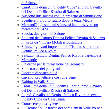
di Saluzzo
CasaClima dona un “Fidelity Cube” al prof. Cavallo
del Denina Pellico Rivoira di Saluzzo
Nascono due società con un progetto di Simulazione
Scegliere il proprio futuro dopo la terza Media
Mercand'è, gli studenti saluzzesi fanno rivivere un
mercato del 1424
Scuola: due giorni di Salone
Studenti dell'Istituto Denina Pellico Rivoira di Saluzzo
in visita da Villosio Mobili a Costigliole
Saluzzo, giovani imprenditori all'istituto superirore
Denina Pellico Rivoira
Saluzzo, l'istituto Denina Pellico Rivoira partecipa a
Mercandè
Un drone per la formazione dei geometri
Sulle tracce dei partigiani
Docente di sostenibilità
Cavallo: progettare e costruire bene
Rafting in Valle Stura
CasaClima dona un “Fidelity Cube” al prof. Cavallo
del Denina Pellico Rivoira di Saluzzo
Il prof. Cavallo del Denina Pellico Rivoira riceve un
Fidelity Cube da CasaClima
Conoscere per scegliere
Il "Denina" sulle tracce dei partigiani in Valle Po per