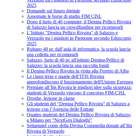
2025
Domande sul futuro digitale
Assegnate le borse di studio FIM CISL
Dopo il furto di 40 computer, il Denina Pellico Rivoira
di Saluzzo lancia un crowdfunding per ricomprarli
L’Istituto "Denina Pellico Rivoira" di Saluzzo e
Verzuolo tra i migliori in Piemonte secondo Eduscopio
2025
Rubano 40 pc dall’aula di informatica, la scuola lancia
una colletta per ricomprarli
Saluzzo, furto di 40 pc all'istituto Denina-Pellico di
Saluzzo: la scuola lancia una raccolta fondi
Il Denina Pellico Rivoira in visita alla Ferrero di Alba
Le classi terze e quarte dell’ITIS Rivoira
approfondiscono il funzionamento dell'Unione Europea
Premiate all’Itis Rivoira le migliori idee sulla sicurezza:
studenti di Verzuolo vincono il concorso FIM-CISL
Droghe, lezione in classe
Gli studenti del “Denina Pellico Rivoira” di Saluzzo a
lezione con l’Agenzia delle Entrate
Quattro studenti del Denina Pellico Rivoira di Saluzzo
a Milano per “NextGen Dialoghi”
Settantatré copie della Divina Commedia donate all’Itis
Rivoira di Verzuolo