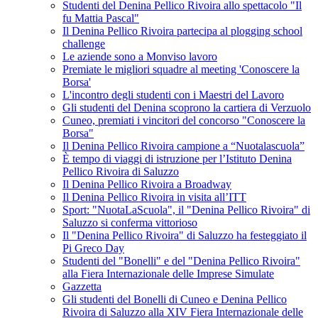
Studenti del Denina Pellico Rivoira allo spettacolo "Il
fu Mattia Pascal"
Il Denina Pellico Rivoira partecipa al plogging school
challenge
Le aziende sono a Monviso lavoro
Premiate le migliori squadre al meeting 'Conoscere la
Borsa'
L'incontro degli studenti con i Maestri del Lavoro
Gli studenti del Denina scoprono la cartiera di Verzuolo
Cuneo, premiati i vincitori del concorso "Conoscere la
Borsa"
Il Denina Pellico Rivoira campione a “Nuotalascuola”
È tempo di viaggi di istruzione per l’Istituto Denina
Pellico Rivoira di Saluzzo
Il Denina Pellico Rivoira a Broadway
Il Denina Pellico Rivoira in visita all’ITT
Sport: "NuotaLaScuola", il "Denina Pellico Rivoira" di
Saluzzo si conferma vittorioso
Il "Denina Pellico Rivoira" di Saluzzo ha festeggiato il
Pi Greco Day
Studenti del "Bonelli" e del "Denina Pellico Rivoira"
alla Fiera Internazionale delle Imprese Simulate
Gazzetta
Gli studenti del Bonelli di Cuneo e Denina Pellico
Rivoira di Saluzzo alla XIV Fiera Internazionale delle