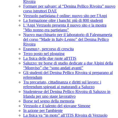
Rivoira
Formare per salvare: al “Denina Pellico Rivoira” nuovo
corso istruttori DAE
Verzuolo partigiana è online: nuovo sito per l'Anpi
La formazione oltre i banchi: più di 800 studenti
L'Anpi Verzuolo presenta il nuovo sito e la mostra
"Mio nonno era partigiano"
Nuovo macchinario per il laboratorio di Falegnameria
del corso “Made in Italy-Legno” del Denina Pellico
Rivoira
Erasmus+, percorso di crescita
Terzo posto nel plogging
La fisica delle due ruote all'ITIS
Saluzzo: tre borse di studio dedicate a due Alpini della
“Monviso” che “sono andati avanti”
Gli studenti del Denina Pellico Rivoira si preparano al
referendum
Tra precariato, cittadinanza e diritti sul lavoro: i
referendum spiegati ai maturandi a Saluzzo
Studentesse del Denina Pellico Rivoira di Saluzzo in
Irlanda per uno stage lavorativo
Borse nel segno della memoria
Verzuolo e il talento del giovane Simone
In azione per l'ambiente
La fisica va “in moto” all’ITIS Rivoira di Verzuolo