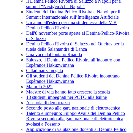
Il Denina Pellico Rivoira di Saluzzo a Napoli per il
summit “Nextgen AI – Napoli”
Studenti del Denina Pellico Rivoira a Napoli per il
Summit Internazionale sull’Intelligenza Artificiale
Un anno all'estero per una studentessa della V B
Denina Pellico Rivoira
Dall'8 novembre porte aperte al Denina-Pellico-Rivoira
di Saluzzo
Denina Pellico Rivoira di Saluzzo nel Queiras per la
tutela della Salamandra di Lanza
Una voce dal lontano Ruanda
Saluzzo, il Denina Pellico Rivoira all’incontro con
Espérance Hakuzwimana
Cittadinanza negata
Gli studenti del Denina Pellico Rivoira incontrano
Espérance Hakuzwimana
Maturità 2025
Maestre di vita hanno fatto crescere la scuola
18 studenti impegnati nei PCTO alla Isiline
A scuola di democrazia
Secondo posto alla gara nazionale di elettrotecnica
Talento e impegno: Filippo Avalis del Denina Pellico
Rivoira secondo alla gara nazionale di elettrotecnica
svoltasi a Fossano
Applicazione di valutazione docenti al Denina Pellico