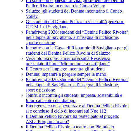
Lo sport come palestra di vita: gli studenti del Denina
Pellico Rivoira incontrano la Cuneo Volley
Saluzzo, gli studenti del Denina incontrano il Cuneo
Volley
Gli studenti del Denina Pellico in visita all'AgenForm
C.E.M.I. di Savigliano
Paradriving 2026: studenti del “Denina Pellico Rivoira”
nella tappa di Savigliano, all’insegna di inclusione,
sport e passione
Incontro con la Cassa di Risparmio di Savigliano per gli
studenti del Denina Pellico Rivoira di Saluzzo
Verzuolo riscopre la memoria sulla Resistenza
presentato il libro “Mio nonno era partigiano”
Il Centro per l'impiego incontra gli studenti
Denina: imparare a porgere sempre la mano
Paradriving 2026: studenti del “Denina Pellico Rivoira”
nella tappa di Savigliano, all’insegna di inclusione,
sport e passione
Joinfruit incontra gli studenti: impresa, sostenibilità e
futuro al centro del dialogo
Emergenza e consapevolezza: al Denina Pellico Rivoira
si è concluso il ciclo di incontri sul Nue 112
Il Denina Pellico Rivoira ha partecipato al progetto
ASL “Porgi una mano”
Il Denina Pellico Rivoira a teatro con Pirandello