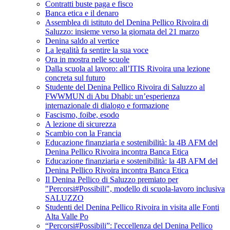
Contratti buste paga e fisco
Banca etica e il denaro
Assemblea di istituto del Denina Pellico Rivoira di
Saluzzo: insieme verso la giornata del 21 marzo
Denina saldo al vertice
La legalità fa sentire la sua voce
Ora in mostra nelle scuole
Dalla scuola al lavoro: all’ITIS Rivoira una lezione
concreta sul futuro
Studente del Denina Pellico Rivoira di Saluzzo al
FWWMUN di Abu Dhabi: un’esperienza
internazionale di dialogo e formazione
Fascismo, foibe, esodo
A lezione di sicurezza
Scambio con la Francia
Educazione finanziaria e sostenibilità: la 4B AFM del
Denina Pellico Rivoira incontra Banca Etica
Educazione finanziaria e sostenibilità: la 4B AFM del
Denina Pellico Rivoira incontra Banca Etica
Il Denina Pellico di Saluzzo premiato per
"Percorsi#Possibili", modello di scuola-lavoro inclusiva
SALUZZO
Studenti del Denina Pellico Rivoira in visita alle Fonti
Alta Valle Po
“Percorsi#Possibili”: l'eccellenza del Denina Pellico