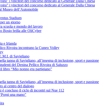
voira” i vincitori del concorso dedicato al Generale Dalla Chiesa
voira” i vincitori del concorso dedicato al Generale Dalla Chiesa
e al Museo dell’Automobile
uventus Stadium
 per un giorno
tra scuola e mondo del lavoro
o Bosio brilla alle OliCyber
ia e Irlanda
ellico Rivoira incontrano la Cuneo Volley
ley
E.M.I. di Savigliano
lla tappa di Savigliano, all’insegna di inclusione, sport e passione
studenti del Denina Pellico Rivoira di Saluzzo
il libro “Mio nonno era partigiano”
lla tappa di Savigliano, all’insegna di inclusione, sport e passione
uro al centro del dialogo
è concluso il ciclo di incontri sul Nue 112
L “Porgi una mano”
ira