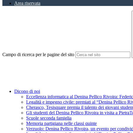
Area riservata
Campo di ricerca per le pagine del sito
Dicono di noi
Eccellenza informatica al Denina Pellico Rivoira: Federic
Legalità e impegno civile: premiati al “Denina Pellico Ri
Cherasco, Tesisquare premia il talento dei giovani student
Gli studenti del Denina Pellico Rivoira in visita a Pietr
Scuole seconda famiglia
Memoria partigiana nelle classi quinte
Verzuolo: Denina Pellico Rivoira, un evento per condivid