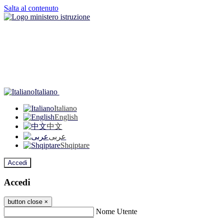
Salta al contenuto
Italiano
Italiano
English
中文
عربى
Shqiptare
Accedi
Accedi
button close
×
Nome Utente