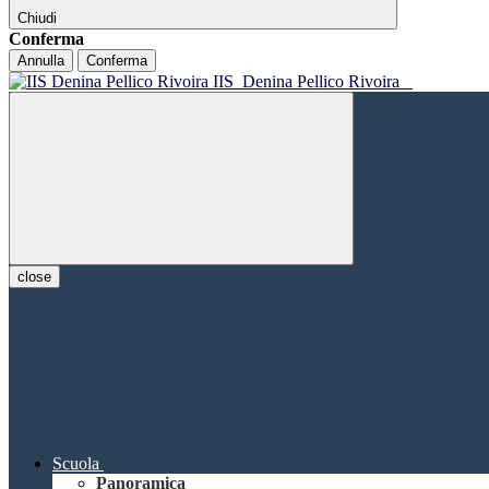
Chiudi
Conferma
Annulla
Conferma
IIS
Denina Pellico Rivoira
close
Scuola
Panoramica