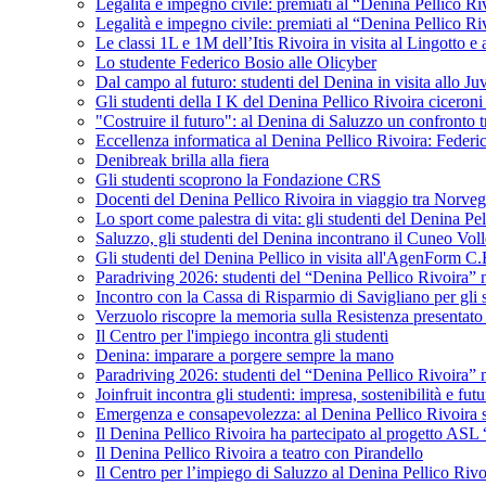
Legalità e impegno civile: premiati al “Denina Pellico Ri
Legalità e impegno civile: premiati al “Denina Pellico Ri
Le classi 1L e 1M dell’Itis Rivoira in visita al Lingotto 
Lo studente Federico Bosio alle Olicyber
Dal campo al futuro: studenti del Denina in visita allo J
Gli studenti della I K del Denina Pellico Rivoira ciceroni
"Costruire il futuro": al Denina di Saluzzo un confronto 
Eccellenza informatica al Denina Pellico Rivoira: Federic
Denibreak brilla alla fiera
Gli studenti scoprono la Fondazione CRS
Docenti del Denina Pellico Rivoira in viaggio tra Norveg
Lo sport come palestra di vita: gli studenti del Denina P
Saluzzo, gli studenti del Denina incontrano il Cuneo Vol
Gli studenti del Denina Pellico in visita all'AgenForm C.
Paradriving 2026: studenti del “Denina Pellico Rivoira” ne
Incontro con la Cassa di Risparmio di Savigliano per gli 
Verzuolo riscopre la memoria sulla Resistenza presentato 
Il Centro per l'impiego incontra gli studenti
Denina: imparare a porgere sempre la mano
Paradriving 2026: studenti del “Denina Pellico Rivoira” ne
Joinfruit incontra gli studenti: impresa, sostenibilità e fut
Emergenza e consapevolezza: al Denina Pellico Rivoira si 
Il Denina Pellico Rivoira ha partecipato al progetto AS
Il Denina Pellico Rivoira a teatro con Pirandello
Il Centro per l’impiego di Saluzzo al Denina Pellico Rivo