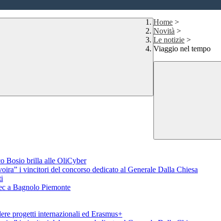
Home
>
Novità
>
Le notizie
>
Viaggio nel tempo
o Bosio brilla alle OliCyber
voira” i vincitori del concorso dedicato al Generale Dalla Chiesa
i
aTec a Bagnolo Piemonte
ere progetti internazionali ed Erasmus+