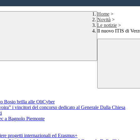
Home
>
Novità
>
Le notizie
>
Il nuovo ITIS di Verz
o Bosio brilla alle OliCyber
voira” i vincitori del concorso dedicato al Generale Dalla Chiesa
i
aTec a Bagnolo Piemonte
ere progetti internazionali ed Erasmus+