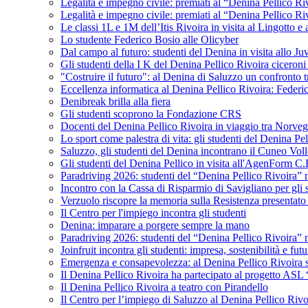
Legalità e impegno civile: premiati al “Denina Pellico Ri
Legalità e impegno civile: premiati al “Denina Pellico Ri
Le classi 1L e 1M dell’Itis Rivoira in visita al Lingotto 
Lo studente Federico Bosio alle Olicyber
Dal campo al futuro: studenti del Denina in visita allo J
Gli studenti della I K del Denina Pellico Rivoira ciceroni
"Costruire il futuro": al Denina di Saluzzo un confronto 
Eccellenza informatica al Denina Pellico Rivoira: Federic
Denibreak brilla alla fiera
Gli studenti scoprono la Fondazione CRS
Docenti del Denina Pellico Rivoira in viaggio tra Norveg
Lo sport come palestra di vita: gli studenti del Denina P
Saluzzo, gli studenti del Denina incontrano il Cuneo Vol
Gli studenti del Denina Pellico in visita all'AgenForm C.
Paradriving 2026: studenti del “Denina Pellico Rivoira” ne
Incontro con la Cassa di Risparmio di Savigliano per gli 
Verzuolo riscopre la memoria sulla Resistenza presentato 
Il Centro per l'impiego incontra gli studenti
Denina: imparare a porgere sempre la mano
Paradriving 2026: studenti del “Denina Pellico Rivoira” ne
Joinfruit incontra gli studenti: impresa, sostenibilità e fut
Emergenza e consapevolezza: al Denina Pellico Rivoira si 
Il Denina Pellico Rivoira ha partecipato al progetto AS
Il Denina Pellico Rivoira a teatro con Pirandello
Il Centro per l’impiego di Saluzzo al Denina Pellico Rivo