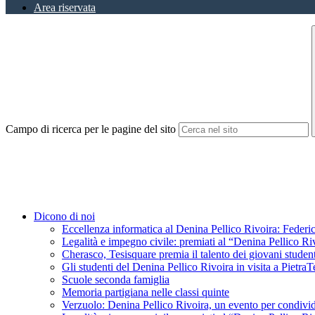
Area riservata
Campo di ricerca per le pagine del sito
Dicono di noi
Eccellenza informatica al Denina Pellico Rivoira: Federic
Legalità e impegno civile: premiati al “Denina Pellico Ri
Cherasco, Tesisquare premia il talento dei giovani student
Gli studenti del Denina Pellico Rivoira in visita a Pietr
Scuole seconda famiglia
Memoria partigiana nelle classi quinte
Verzuolo: Denina Pellico Rivoira, un evento per condivid