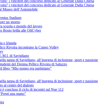
voira” i vincitori del concorso dedicato al Generale Dalla Chiesa
voira” i vincitori del concorso dedicato al Generale Dalla Chiesa
e al Museo dell’Automobile
uventus Stadium
 per un giorno
tra scuola e mondo del lavoro
o Bosio brilla alle OliCyber
ia e Irlanda
ellico Rivoira incontrano la Cuneo Volley
ley
E.M.I. di Savigliano
lla tappa di Savigliano, all’insegna di inclusione, sport e passione
studenti del Denina Pellico Rivoira di Saluzzo
il libro “Mio nonno era partigiano”
lla tappa di Savigliano, all’insegna di inclusione, sport e passione
uro al centro del dialogo
è concluso il ciclo di incontri sul Nue 112
L “Porgi una mano”
ira