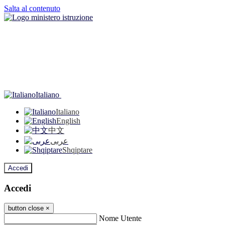
Salta al contenuto
Italiano
Italiano
English
中文
عربى
Shqiptare
Accedi
Accedi
button close
×
Nome Utente