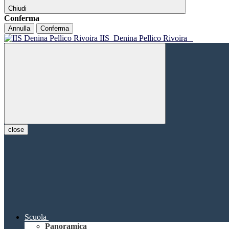
Chiudi
Conferma
Annulla
Conferma
IIS
Denina Pellico Rivoira
close
Scuola
Panoramica