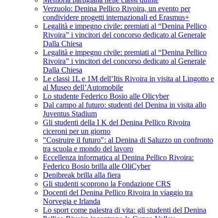
Verzuolo: Denina Pellico Rivoira, un evento per
condividere progetti internazionali ed Erasmus+
Legalità e impegno civile: premiati al “Denina Pellico
Rivoira” i vincitori del concorso dedicato al Generale
Dalla Chiesa
Legalità e impegno civile: premiati al “Denina Pellico
Rivoira” i vincitori del concorso dedicato al Generale
Dalla Chiesa
Le classi 1L e 1M dell’Itis Rivoira in visita al Lingotto e
al Museo dell’Automobile
Lo studente Federico Bosio alle Olicyber
Dal campo al futuro: studenti del Denina in visita allo
Juventus Stadium
Gli studenti della I K del Denina Pellico Rivoira
ciceroni per un giorno
"Costruire il futuro": al Denina di Saluzzo un confronto
tra scuola e mondo del lavoro
Eccellenza informatica al Denina Pellico Rivoira:
Federico Bosio brilla alle OliCyber
Denibreak brilla alla fiera
Gli studenti scoprono la Fondazione CRS
Docenti del Denina Pellico Rivoira in viaggio tra
Norvegia e Irlanda
Lo sport come palestra di vita: gli studenti del Denina