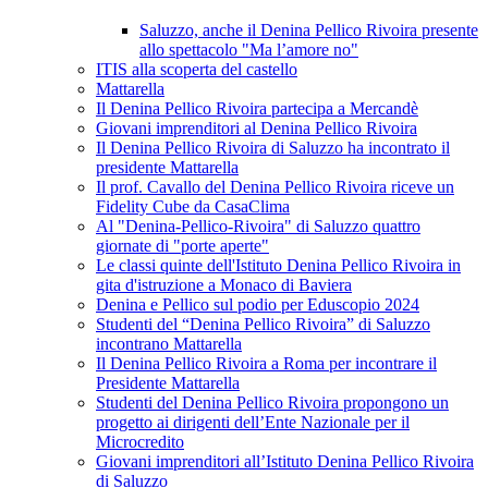
Saluzzo, anche il Denina Pellico Rivoira presente
allo spettacolo "Ma l’amore no"
ITIS alla scoperta del castello
Mattarella
Il Denina Pellico Rivoira partecipa a Mercandè
Giovani imprenditori al Denina Pellico Rivoira
Il Denina Pellico Rivoira di Saluzzo ha incontrato il
presidente Mattarella
Il prof. Cavallo del Denina Pellico Rivoira riceve un
Fidelity Cube da CasaClima
Al "Denina-Pellico-Rivoira" di Saluzzo quattro
giornate di "porte aperte"
Le classi quinte dell'Istituto Denina Pellico Rivoira in
gita d'istruzione a Monaco di Baviera
Denina e Pellico sul podio per Eduscopio 2024
Studenti del “Denina Pellico Rivoira” di Saluzzo
incontrano Mattarella
Il Denina Pellico Rivoira a Roma per incontrare il
Presidente Mattarella
Studenti del Denina Pellico Rivoira propongono un
progetto ai dirigenti dell’Ente Nazionale per il
Microcredito
Giovani imprenditori all’Istituto Denina Pellico Rivoira
di Saluzzo