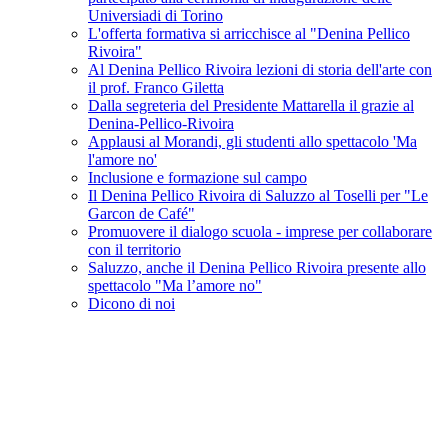
Universiadi di Torino
L'offerta formativa si arricchisce al "Denina Pellico
Rivoira"
Al Denina Pellico Rivoira lezioni di storia dell'arte con
il prof. Franco Giletta
Dalla segreteria del Presidente Mattarella il grazie al
Denina-Pellico-Rivoira
Applausi al Morandi, gli studenti allo spettacolo 'Ma
l'amore no'
Inclusione e formazione sul campo
Il Denina Pellico Rivoira di Saluzzo al Toselli per "Le
Garcon de Café"
Promuovere il dialogo scuola - imprese per collaborare
con il territorio
Saluzzo, anche il Denina Pellico Rivoira presente allo
spettacolo "Ma l’amore no"
Dicono di noi