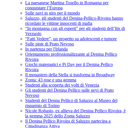
La paesanese Martina Tosello in Romagna per
conquistare l’Europa
Sulle navi in giro per il mondo
Saluzzo, gli studenti del Denina-Pellico-Rivoira hanno
ricordato le vittime innocenti di mafia
“In montagna con gli esperti” per gli studenti dell’Itis di
Verzuolo
“Fatti Vedere”, un progetto su adolescenti e tumore
Sulle piste di Prato Nevoso
In partenza per l'Irlanda
Orientamento professionalizzante al Denina Pellico
Rivoira
Giochi matematici e Pi Day per il Denina Pellico
Rivoira
Il monastero della Stella si trasforma in Broadway
Zonta: 43 rose e una gemma
Studenti alla scoperta dei volti di Venezia
Gli studenti del Denina Pellico sulle nevi di Prato
Nevoso
Studenti del Denna Pellico di Saluzzo al Museo del
risparmio di Torino
Nicole Robasto, ex allieva del Denina Pellico Rivoira, è
la gemma 2025 dello Zonta Saluzzo
Il Denina Pellico Rivoira di Saluzzo partecipa a
Cittadinanza Attiva