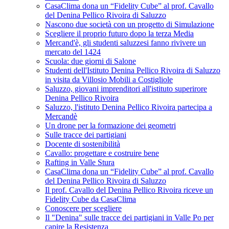
CasaClima dona un “Fidelity Cube” al prof. Cavallo
del Denina Pellico Rivoira di Saluzzo
Nascono due società con un progetto di Simulazione
Scegliere il proprio futuro dopo la terza Media
Mercand'è, gli studenti saluzzesi fanno rivivere un
mercato del 1424
Scuola: due giorni di Salone
Studenti dell'Istituto Denina Pellico Rivoira di Saluzzo
in visita da Villosio Mobili a Costigliole
Saluzzo, giovani imprenditori all'istituto superirore
Denina Pellico Rivoira
Saluzzo, l'istituto Denina Pellico Rivoira partecipa a
Mercandè
Un drone per la formazione dei geometri
Sulle tracce dei partigiani
Docente di sostenibilità
Cavallo: progettare e costruire bene
Rafting in Valle Stura
CasaClima dona un “Fidelity Cube” al prof. Cavallo
del Denina Pellico Rivoira di Saluzzo
Il prof. Cavallo del Denina Pellico Rivoira riceve un
Fidelity Cube da CasaClima
Conoscere per scegliere
Il "Denina" sulle tracce dei partigiani in Valle Po per
capire la Resistenza