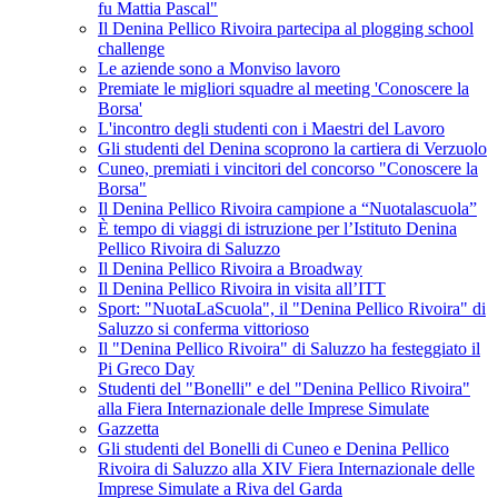
fu Mattia Pascal"
Il Denina Pellico Rivoira partecipa al plogging school
challenge
Le aziende sono a Monviso lavoro
Premiate le migliori squadre al meeting 'Conoscere la
Borsa'
L'incontro degli studenti con i Maestri del Lavoro
Gli studenti del Denina scoprono la cartiera di Verzuolo
Cuneo, premiati i vincitori del concorso "Conoscere la
Borsa"
Il Denina Pellico Rivoira campione a “Nuotalascuola”
È tempo di viaggi di istruzione per l’Istituto Denina
Pellico Rivoira di Saluzzo
Il Denina Pellico Rivoira a Broadway
Il Denina Pellico Rivoira in visita all’ITT
Sport: "NuotaLaScuola", il "Denina Pellico Rivoira" di
Saluzzo si conferma vittorioso
Il "Denina Pellico Rivoira" di Saluzzo ha festeggiato il
Pi Greco Day
Studenti del "Bonelli" e del "Denina Pellico Rivoira"
alla Fiera Internazionale delle Imprese Simulate
Gazzetta
Gli studenti del Bonelli di Cuneo e Denina Pellico
Rivoira di Saluzzo alla XIV Fiera Internazionale delle
Imprese Simulate a Riva del Garda