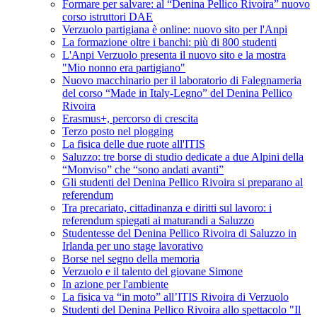
Formare per salvare: al “Denina Pellico Rivoira” nuovo
corso istruttori DAE
Verzuolo partigiana è online: nuovo sito per l'Anpi
La formazione oltre i banchi: più di 800 studenti
L'Anpi Verzuolo presenta il nuovo sito e la mostra
"Mio nonno era partigiano"
Nuovo macchinario per il laboratorio di Falegnameria
del corso “Made in Italy-Legno” del Denina Pellico
Rivoira
Erasmus+, percorso di crescita
Terzo posto nel plogging
La fisica delle due ruote all'ITIS
Saluzzo: tre borse di studio dedicate a due Alpini della
“Monviso” che “sono andati avanti”
Gli studenti del Denina Pellico Rivoira si preparano al
referendum
Tra precariato, cittadinanza e diritti sul lavoro: i
referendum spiegati ai maturandi a Saluzzo
Studentesse del Denina Pellico Rivoira di Saluzzo in
Irlanda per uno stage lavorativo
Borse nel segno della memoria
Verzuolo e il talento del giovane Simone
In azione per l'ambiente
La fisica va “in moto” all’ITIS Rivoira di Verzuolo
Studenti del Denina Pellico Rivoira allo spettacolo "Il