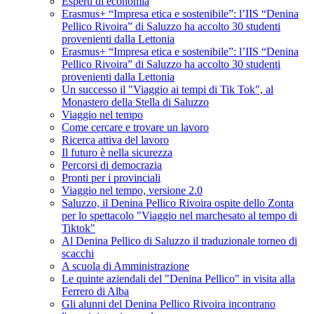
Esperti di economia
Erasmus+ “Impresa etica e sostenibile”: l’IIS “Denina
Pellico Rivoira” di Saluzzo ha accolto 30 studenti
provenienti dalla Lettonia
Erasmus+ “Impresa etica e sostenibile”: l’IIS “Denina
Pellico Rivoira” di Saluzzo ha accolto 30 studenti
provenienti dalla Lettonia
Un successo il "Viaggio ai tempi di Tik Tok", al
Monastero della Stella di Saluzzo
Viaggio nel tempo
Come cercare e trovare un lavoro
Ricerca attiva del lavoro
Il futuro è nella sicurezza
Percorsi di democrazia
Pronti per i provinciali
Viaggio nel tempo, versione 2.0
Saluzzo, il Denina Pellico Rivoira ospite dello Zonta
per lo spettacolo "Viaggio nel marchesato al tempo di
Tiktok"
Al Denina Pellico di Saluzzo il traduzionale torneo di
scacchi
A scuola di Amministrazione
Le quinte aziendali del "Denina Pellico" in visita alla
Ferrero di Alba
Gli alunni del Denina Pellico Rivoira incontrano