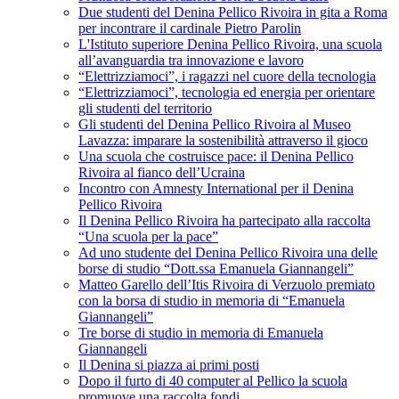
Due studenti del Denina Pellico Rivoira in gita a Roma
per incontrare il cardinale Pietro Parolin
L'Istituto superiore Denina Pellico Rivoira, una scuola
all’avanguardia tra innovazione e lavoro
“Elettrizziamoci”, i ragazzi nel cuore della tecnologia
“Elettrizziamoci”, tecnologia ed energia per orientare
gli studenti del territorio
Gli studenti del Denina Pellico Rivoira al Museo
Lavazza: imparare la sostenibilità attraverso il gioco
Una scuola che costruisce pace: il Denina Pellico
Rivoira al fianco dell’Ucraina
Incontro con Amnesty International per il Denina
Pellico Rivoira
Il Denina Pellico Rivoira ha partecipato alla raccolta
“Una scuola per la pace”
Ad uno studente del Denina Pellico Rivoira una delle
borse di studio “Dott.ssa Emanuela Giannangeli”
Matteo Garello dell’Itis Rivoira di Verzuolo premiato
con la borsa di studio in memoria di “Emanuela
Giannangeli”
Tre borse di studio in memoria di Emanuela
Giannangeli
Il Denina si piazza ai primi posti
Dopo il furto di 40 computer al Pellico la scuola
promuove una raccolta fondi