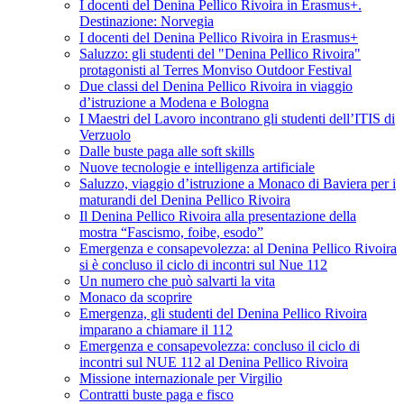
I docenti del Denina Pellico Rivoira in Erasmus+.
Destinazione: Norvegia
I docenti del Denina Pellico Rivoira in Erasmus+
Saluzzo: gli studenti del "Denina Pellico Rivoira"
protagonisti al Terres Monviso Outdoor Festival
Due classi del Denina Pellico Rivoira in viaggio
d’istruzione a Modena e Bologna
I Maestri del Lavoro incontrano gli studenti dell’ITIS di
Verzuolo
Dalle buste paga alle soft skills
Nuove tecnologie e intelligenza artificiale
Saluzzo, viaggio d’istruzione a Monaco di Baviera per i
maturandi del Denina Pellico Rivoira
Il Denina Pellico Rivoira alla presentazione della
mostra “Fascismo, foibe, esodo”
Emergenza e consapevolezza: al Denina Pellico Rivoira
si è concluso il ciclo di incontri sul Nue 112
Un numero che può salvarti la vita
Monaco da scoprire
Emergenza, gli studenti del Denina Pellico Rivoira
imparano a chiamare il 112
Emergenza e consapevolezza: concluso il ciclo di
incontri sul NUE 112 al Denina Pellico Rivoira
Missione internazionale per Virgilio
Contratti buste paga e fisco