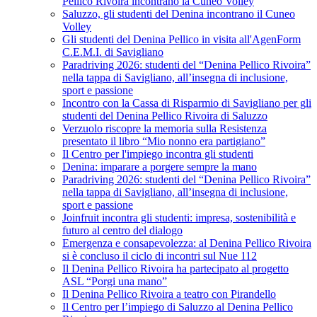
Pellico Rivoira incontrano la Cuneo Volley
Saluzzo, gli studenti del Denina incontrano il Cuneo
Volley
Gli studenti del Denina Pellico in visita all'AgenForm
C.E.M.I. di Savigliano
Paradriving 2026: studenti del “Denina Pellico Rivoira”
nella tappa di Savigliano, all’insegna di inclusione,
sport e passione
Incontro con la Cassa di Risparmio di Savigliano per gli
studenti del Denina Pellico Rivoira di Saluzzo
Verzuolo riscopre la memoria sulla Resistenza
presentato il libro “Mio nonno era partigiano”
Il Centro per l'impiego incontra gli studenti
Denina: imparare a porgere sempre la mano
Paradriving 2026: studenti del “Denina Pellico Rivoira”
nella tappa di Savigliano, all’insegna di inclusione,
sport e passione
Joinfruit incontra gli studenti: impresa, sostenibilità e
futuro al centro del dialogo
Emergenza e consapevolezza: al Denina Pellico Rivoira
si è concluso il ciclo di incontri sul Nue 112
Il Denina Pellico Rivoira ha partecipato al progetto
ASL “Porgi una mano”
Il Denina Pellico Rivoira a teatro con Pirandello
Il Centro per l’impiego di Saluzzo al Denina Pellico