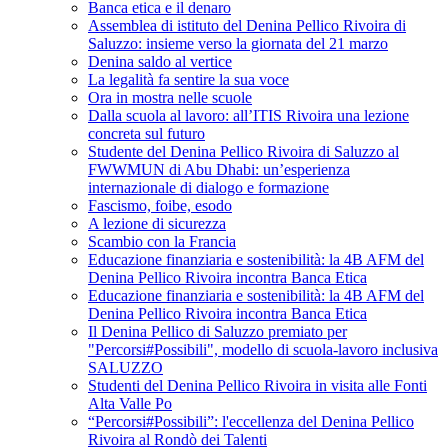
Banca etica e il denaro
Assemblea di istituto del Denina Pellico Rivoira di
Saluzzo: insieme verso la giornata del 21 marzo
Denina saldo al vertice
La legalità fa sentire la sua voce
Ora in mostra nelle scuole
Dalla scuola al lavoro: all’ITIS Rivoira una lezione
concreta sul futuro
Studente del Denina Pellico Rivoira di Saluzzo al
FWWMUN di Abu Dhabi: un’esperienza
internazionale di dialogo e formazione
Fascismo, foibe, esodo
A lezione di sicurezza
Scambio con la Francia
Educazione finanziaria e sostenibilità: la 4B AFM del
Denina Pellico Rivoira incontra Banca Etica
Educazione finanziaria e sostenibilità: la 4B AFM del
Denina Pellico Rivoira incontra Banca Etica
Il Denina Pellico di Saluzzo premiato per
"Percorsi#Possibili", modello di scuola-lavoro inclusiva
SALUZZO
Studenti del Denina Pellico Rivoira in visita alle Fonti
Alta Valle Po
“Percorsi#Possibili”: l'eccellenza del Denina Pellico
Rivoira al Rondò dei Talenti