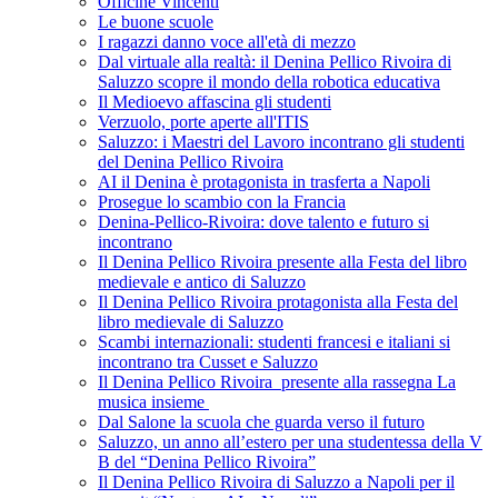
Officine Vincenti
Le buone scuole
I ragazzi danno voce all'età di mezzo
Dal virtuale alla realtà: il Denina Pellico Rivoira di
Saluzzo scopre il mondo della robotica educativa
Il Medioevo affascina gli studenti
Verzuolo, porte aperte all'ITIS
Saluzzo: i Maestri del Lavoro incontrano gli studenti
del Denina Pellico Rivoira
AI il Denina è protagonista in trasferta a Napoli
Prosegue lo scambio con la Francia
Denina-Pellico-Rivoira: dove talento e futuro si
incontrano
Il Denina Pellico Rivoira presente alla Festa del libro
medievale e antico di Saluzzo
Il Denina Pellico Rivoira protagonista alla Festa del
libro medievale di Saluzzo
Scambi internazionali: studenti francesi e italiani si
incontrano tra Cusset e Saluzzo
Il Denina Pellico Rivoira presente alla rassegna La
musica insieme
Dal Salone la scuola che guarda verso il futuro
Saluzzo, un anno all’estero per una studentessa della V
B del “Denina Pellico Rivoira”
Il Denina Pellico Rivoira di Saluzzo a Napoli per il