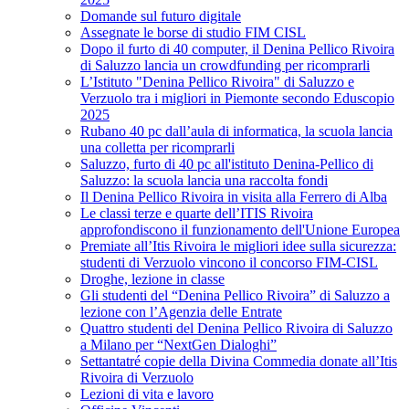
Domande sul futuro digitale
Assegnate le borse di studio FIM CISL
Dopo il furto di 40 computer, il Denina Pellico Rivoira
di Saluzzo lancia un crowdfunding per ricomprarli
L’Istituto "Denina Pellico Rivoira" di Saluzzo e
Verzuolo tra i migliori in Piemonte secondo Eduscopio
2025
Rubano 40 pc dall’aula di informatica, la scuola lancia
una colletta per ricomprarli
Saluzzo, furto di 40 pc all'istituto Denina-Pellico di
Saluzzo: la scuola lancia una raccolta fondi
Il Denina Pellico Rivoira in visita alla Ferrero di Alba
Le classi terze e quarte dell’ITIS Rivoira
approfondiscono il funzionamento dell'Unione Europea
Premiate all’Itis Rivoira le migliori idee sulla sicurezza:
studenti di Verzuolo vincono il concorso FIM-CISL
Droghe, lezione in classe
Gli studenti del “Denina Pellico Rivoira” di Saluzzo a
lezione con l’Agenzia delle Entrate
Quattro studenti del Denina Pellico Rivoira di Saluzzo
a Milano per “NextGen Dialoghi”
Settantatré copie della Divina Commedia donate all’Itis
Rivoira di Verzuolo
Lezioni di vita e lavoro