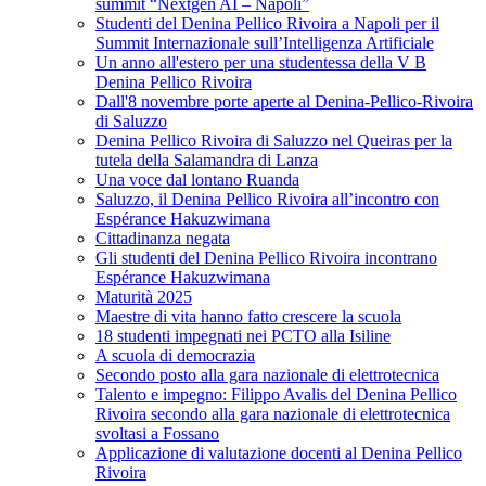
summit “Nextgen AI – Napoli”
Studenti del Denina Pellico Rivoira a Napoli per il
Summit Internazionale sull’Intelligenza Artificiale
Un anno all'estero per una studentessa della V B
Denina Pellico Rivoira
Dall'8 novembre porte aperte al Denina-Pellico-Rivoira
di Saluzzo
Denina Pellico Rivoira di Saluzzo nel Queiras per la
tutela della Salamandra di Lanza
Una voce dal lontano Ruanda
Saluzzo, il Denina Pellico Rivoira all’incontro con
Espérance Hakuzwimana
Cittadinanza negata
Gli studenti del Denina Pellico Rivoira incontrano
Espérance Hakuzwimana
Maturità 2025
Maestre di vita hanno fatto crescere la scuola
18 studenti impegnati nei PCTO alla Isiline
A scuola di democrazia
Secondo posto alla gara nazionale di elettrotecnica
Talento e impegno: Filippo Avalis del Denina Pellico
Rivoira secondo alla gara nazionale di elettrotecnica
svoltasi a Fossano
Applicazione di valutazione docenti al Denina Pellico
Rivoira