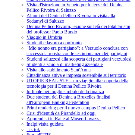
Visita d'istruzione in Veneto per le terze del Denina
Pellico Rivoira di Saluzzo
Alunni del Denina Pellico Rivoira in visita alla
Sedamyl di Saluzzo
Denina Pellico Rivoira, lezione sull'età dei totalitarismi
del professor Paolo Burzio
Viaggio in Umbria
Studenti e lavoro a confronto
"Mio nonno era partigiano": a Verzuolo conclusa con
successo la mostra con le testimonianze dei partigiani
Studenti saluzzesi alla scoperta dei partigiani verzuolesi
Studenti a scuola di marketing aziendale
Visita allo stabilimento Sant'Anna
Cittadinanza attiva e impresa sostenibile sul territorio
UTOPIE REALISTE – un viaggio alla scoperta della
tecnologia per il Denina Pellico Rivoira
In finale nei luoghi simbolo della finanza
Due studenti del Denina a Bruxelles finalisti
all'European Banking Federation
Primi rendering per il nuovo campus Denina Pellico
Crisi d'identità da Pirandello ad oggi
Apprendisti in Rai e al Museo Lavazza
Inalpi visita guidata
Tik tok
Furti all'ITIS