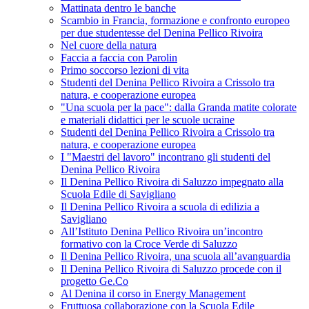
Mattinata dentro le banche
Scambio in Francia, formazione e confronto europeo
per due studentesse del Denina Pellico Rivoira
Nel cuore della natura
Faccia a faccia con Parolin
Primo soccorso lezioni di vita
Studenti del Denina Pellico Rivoira a Crissolo tra
natura, e cooperazione europea
"Una scuola per la pace": dalla Granda matite colorate
e materiali didattici per le scuole ucraine
Studenti del Denina Pellico Rivoira a Crissolo tra
natura, e cooperazione europea
I "Maestri del lavoro" incontrano gli studenti del
Denina Pellico Rivoira
Il Denina Pellico Rivoira di Saluzzo impegnato alla
Scuola Edile di Savigliano
Il Denina Pellico Rivoira a scuola di edilizia a
Savigliano
All’Istituto Denina Pellico Rivoira un’incontro
formativo con la Croce Verde di Saluzzo
Il Denina Pellico Rivoira, una scuola all’avanguardia
Il Denina Pellico Rivoira di Saluzzo procede con il
progetto Ge.Co
Al Denina il corso in Energy Management
Fruttuosa collaborazione con la Scuola Edile