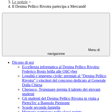
Le notizie
>
Il Denina Pellico Rivoira partecipa a Mercandè
Menu di
navigazione
Dicono di noi
Eccellenza informatica al Denina Pellico Rivoira:
Federico Bosio brilla alle OliCyber
Legalità e impegno civile: premiati al “Denina Pellico
Rivoira” i vincitori del concorso dedicato al Generale
Dalla Chiesa
Cherasco, Tesisquare premia il talento dei giovani
studenti
Gli studenti del Denina Pellico Rivoira in visita a
PietraTec a Bagnolo Piemonte
Scuole seconda famiglia
Memoria partigiana nelle classi quinte