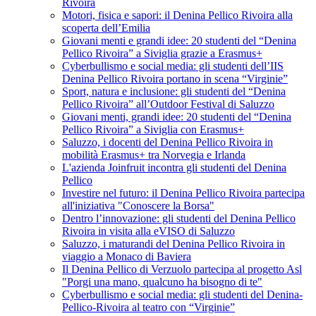
Rivoira
Motori, fisica e sapori: il Denina Pellico Rivoira alla
scoperta dell’Emilia
Giovani menti e grandi idee: 20 studenti del “Denina
Pellico Rivoira” a Siviglia grazie a Erasmus+
Cyberbullismo e social media: gli studenti dell’IIS
Denina Pellico Rivoira portano in scena “Virginie”
Sport, natura e inclusione: gli studenti del “Denina
Pellico Rivoira” all’Outdoor Festival di Saluzzo
Giovani menti, grandi idee: 20 studenti del “Denina
Pellico Rivoira” a Siviglia con Erasmus+
Saluzzo, i docenti del Denina Pellico Rivoira in
mobilità Erasmus+ tra Norvegia e Irlanda
L'azienda Joinfruit incontra gli studenti del Denina
Pellico
Investire nel futuro: il Denina Pellico Rivoira partecipa
all'iniziativa "Conoscere la Borsa"
Dentro l’innovazione: gli studenti del Denina Pellico
Rivoira in visita alla eVISO di Saluzzo
Saluzzo, i maturandi del Denina Pellico Rivoira in
viaggio a Monaco di Baviera
Il Denina Pellico di Verzuolo partecipa al progetto Asl
"Porgi una mano, qualcuno ha bisogno di te"
Cyberbullismo e social media: gli studenti del Denina-
Pellico-Rivoira al teatro con “Virginie”