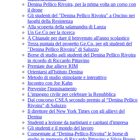
Denina Pellico Rivoira, per la prima volta un corso con
il drone
Gli studenti del "Denina Pellico Rivoira" a Oncino nei
luoghi della Resistenza
Alla scoperta della salamandra di Lanza
Un Ge.Co per la ricerca
A Chianale per dare il benvenuto all'anno scolastico
Terza puntata del progetto Ge.Co. per gli studenti del
"Denina Pellico Rivoira" di Saluzzo
Borse di studio agli studenti del Denina Pellico Rivoira
in ricordo di Riccardo Pittavino
Premiate due allieve RIM
Orientarsi all'Istituto Denina
Metodo di studio stimolante e interattivo
Incontro con Joe Kahn
Prevenire l'inquinamento
L'impegno civile per celebrare la Repubblica
Dal concorso CSEA secondo premio al “Denina Pellico
Rivoira” di Saluzzo
Il direttore del New York Times con gli allievi del
Denina
Studenti a lezione da partigiani e capitani d'impresa
Gli studenti e il mondo del lavoro
Consegnate al “Denina-Pellico-Rivoira” le borse di
studio in memoria di Riccardo Pittavino e Silvia Bruno