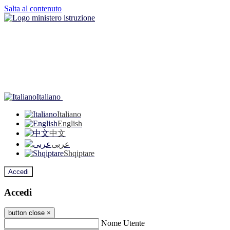
Salta al contenuto
Italiano
Italiano
English
中文
عربى
Shqiptare
Accedi
Accedi
button close
×
Nome Utente