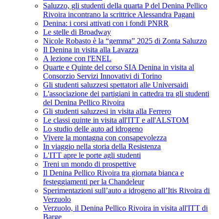
Saluzzo, gli studenti della quarta P del Denina Pellico
Rivoira incontrano la scrittrice Alessandra Pagani
Denina: i corsi attivati con i fondi PNRR
Le stelle di Broadway
Nicole Robasto è la “gemma” 2025 di Zonta Saluzzo
Il Denina in visita alla Lavazza
A lezione con l'ENEL
Quarte e Quinte del corso SIA Denina in visita al
Consorzio Servizi Innovativi di Torino
Gli studenti saluzzesi spettatori alle Universaidi
L'associazione dei partigiani in cattedra tra gli studenti
del Denina Pellico Rivoira
Gli studenti saluzzesi in visita alla Ferrero
Le classi quinte in visita all'ITT e all'ALSTOM
Lo studio delle auto ad idrogeno
Vivere la montagna con consapevolezza
In viaggio nella storia della Resistenza
L'ITT apre le porte agli studenti
Treni un mondo di prospettive
Il Denina Pellico Rivoira tra giornata bianca e
festeggiamenti per la Chandeleur
Sperimentazioni sull’auto a idrogeno all’Itis Rivoira di
Verzuolo
Verzuolo, il Denina Pellico Rivoira in visita all'ITT di
Barge