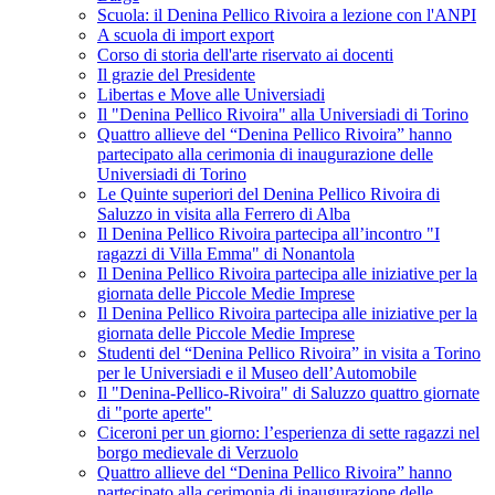
Scuola: il Denina Pellico Rivoira a lezione con l'ANPI
A scuola di import export
Corso di storia dell'arte riservato ai docenti
Il grazie del Presidente
Libertas e Move alle Universiadi
Il "Denina Pellico Rivoira" alla Universiadi di Torino
Quattro allieve del “Denina Pellico Rivoira” hanno
partecipato alla cerimonia di inaugurazione delle
Universiadi di Torino
Le Quinte superiori del Denina Pellico Rivoira di
Saluzzo in visita alla Ferrero di Alba
Il Denina Pellico Rivoira partecipa all’incontro "I
ragazzi di Villa Emma" di Nonantola
Il Denina Pellico Rivoira partecipa alle iniziative per la
giornata delle Piccole Medie Imprese
Il Denina Pellico Rivoira partecipa alle iniziative per la
giornata delle Piccole Medie Imprese
Studenti del “Denina Pellico Rivoira” in visita a Torino
per le Universiadi e il Museo dell’Automobile
Il "Denina-Pellico-Rivoira" di Saluzzo quattro giornate
di "porte aperte"
Ciceroni per un giorno: l’esperienza di sette ragazzi nel
borgo medievale di Verzuolo
Quattro allieve del “Denina Pellico Rivoira” hanno
partecipato alla cerimonia di inaugurazione delle