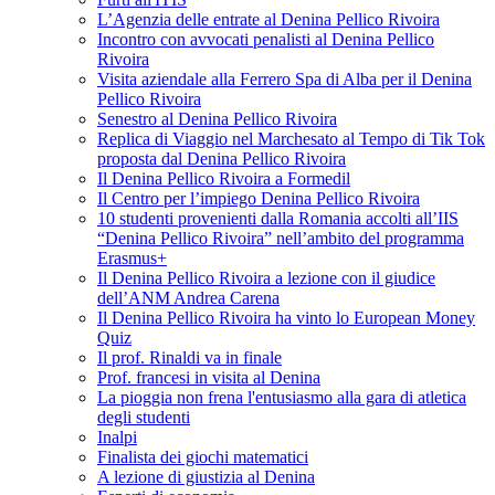
L’Agenzia delle entrate al Denina Pellico Rivoira
Incontro con avvocati penalisti al Denina Pellico
Rivoira
Visita aziendale alla Ferrero Spa di Alba per il Denina
Pellico Rivoira
Senestro al Denina Pellico Rivoira
Replica di Viaggio nel Marchesato al Tempo di Tik Tok
proposta dal Denina Pellico Rivoira
Il Denina Pellico Rivoira a Formedil
Il Centro per l’impiego Denina Pellico Rivoira
10 studenti provenienti dalla Romania accolti all’IIS
“Denina Pellico Rivoira” nell’ambito del programma
Erasmus+
Il Denina Pellico Rivoira a lezione con il giudice
dell’ANM Andrea Carena
Il Denina Pellico Rivoira ha vinto lo European Money
Quiz
Il prof. Rinaldi va in finale
Prof. francesi in visita al Denina
La pioggia non frena l'entusiasmo alla gara di atletica
degli studenti
Inalpi
Finalista dei giochi matematici
A lezione di giustizia al Denina