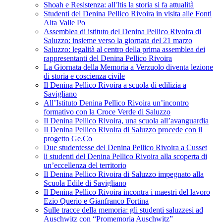
Shoah e Resistenza: all'Itis la storia si fa attualità
Studenti del Denina Pellico Rivoira in visita alle Fonti
Alta Valle Po
Assemblea di istituto del Denina Pellico Rivoira di
Saluzzo: insieme verso la giornata del 21 marzo
Saluzzo: legalità al centro della prima assemblea dei
rappresentanti del Denina Pellico Rivoira
La Giornata della Memoria a Verzuolo diventa lezione
di storia e coscienza civile
Il Denina Pellico Rivoira a scuola di edilizia a
Savigliano
All’Istituto Denina Pellico Rivoira un’incontro
formativo con la Croce Verde di Saluzzo
Il Denina Pellico Rivoira, una scuola all’avanguardia
Il Denina Pellico Rivoira di Saluzzo procede con il
progetto Ge.Co
Due studentesse del Denina Pellico Rivoira a Cusset
li studenti del Denina Pellico Rivoira alla scoperta di
un’eccellenza del territorio
Il Denina Pellico Rivoira di Saluzzo impegnato alla
Scuola Edile di Savigliano
Il Denina Pellico Rivoira incontra i maestri del lavoro
Ezio Querio e Gianfranco Fortina
Sulle tracce della memoria: gli studenti saluzzesi ad
Auschwitz con “Promemoria Auschwitz”