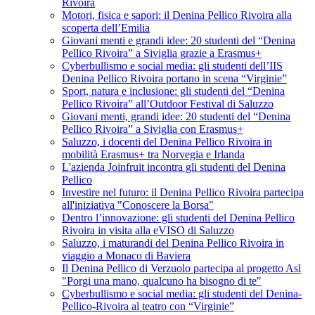
Rivoira
Motori, fisica e sapori: il Denina Pellico Rivoira alla
scoperta dell’Emilia
Giovani menti e grandi idee: 20 studenti del “Denina
Pellico Rivoira” a Siviglia grazie a Erasmus+
Cyberbullismo e social media: gli studenti dell’IIS
Denina Pellico Rivoira portano in scena “Virginie”
Sport, natura e inclusione: gli studenti del “Denina
Pellico Rivoira” all’Outdoor Festival di Saluzzo
Giovani menti, grandi idee: 20 studenti del “Denina
Pellico Rivoira” a Siviglia con Erasmus+
Saluzzo, i docenti del Denina Pellico Rivoira in
mobilità Erasmus+ tra Norvegia e Irlanda
L'azienda Joinfruit incontra gli studenti del Denina
Pellico
Investire nel futuro: il Denina Pellico Rivoira partecipa
all'iniziativa "Conoscere la Borsa"
Dentro l’innovazione: gli studenti del Denina Pellico
Rivoira in visita alla eVISO di Saluzzo
Saluzzo, i maturandi del Denina Pellico Rivoira in
viaggio a Monaco di Baviera
Il Denina Pellico di Verzuolo partecipa al progetto Asl
"Porgi una mano, qualcuno ha bisogno di te"
Cyberbullismo e social media: gli studenti del Denina-
Pellico-Rivoira al teatro con “Virginie”