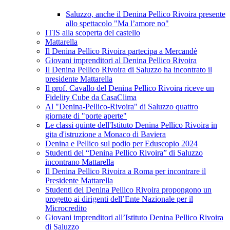
Saluzzo, anche il Denina Pellico Rivoira presente
allo spettacolo "Ma l’amore no"
ITIS alla scoperta del castello
Mattarella
Il Denina Pellico Rivoira partecipa a Mercandè
Giovani imprenditori al Denina Pellico Rivoira
Il Denina Pellico Rivoira di Saluzzo ha incontrato il
presidente Mattarella
Il prof. Cavallo del Denina Pellico Rivoira riceve un
Fidelity Cube da CasaClima
Al "Denina-Pellico-Rivoira" di Saluzzo quattro
giornate di "porte aperte"
Le classi quinte dell'Istituto Denina Pellico Rivoira in
gita d'istruzione a Monaco di Baviera
Denina e Pellico sul podio per Eduscopio 2024
Studenti del “Denina Pellico Rivoira” di Saluzzo
incontrano Mattarella
Il Denina Pellico Rivoira a Roma per incontrare il
Presidente Mattarella
Studenti del Denina Pellico Rivoira propongono un
progetto ai dirigenti dell’Ente Nazionale per il
Microcredito
Giovani imprenditori all’Istituto Denina Pellico Rivoira
di Saluzzo