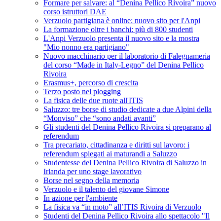
Formare per salvare: al “Denina Pellico Rivoira” nuovo
corso istruttori DAE
Verzuolo partigiana è online: nuovo sito per l'Anpi
La formazione oltre i banchi: più di 800 studenti
L'Anpi Verzuolo presenta il nuovo sito e la mostra
"Mio nonno era partigiano"
Nuovo macchinario per il laboratorio di Falegnameria
del corso “Made in Italy-Legno” del Denina Pellico
Rivoira
Erasmus+, percorso di crescita
Terzo posto nel plogging
La fisica delle due ruote all'ITIS
Saluzzo: tre borse di studio dedicate a due Alpini della
“Monviso” che “sono andati avanti”
Gli studenti del Denina Pellico Rivoira si preparano al
referendum
Tra precariato, cittadinanza e diritti sul lavoro: i
referendum spiegati ai maturandi a Saluzzo
Studentesse del Denina Pellico Rivoira di Saluzzo in
Irlanda per uno stage lavorativo
Borse nel segno della memoria
Verzuolo e il talento del giovane Simone
In azione per l'ambiente
La fisica va “in moto” all’ITIS Rivoira di Verzuolo
Studenti del Denina Pellico Rivoira allo spettacolo "Il