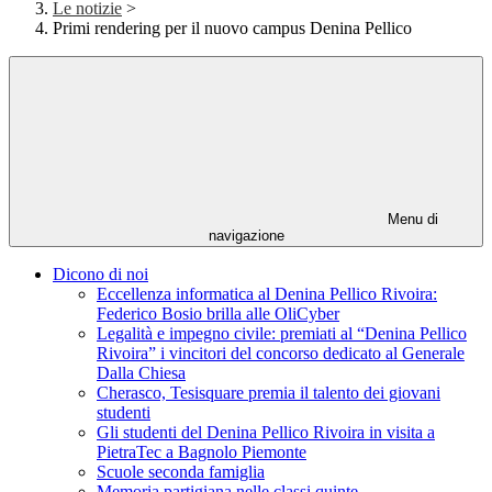
Le notizie
>
Primi rendering per il nuovo campus Denina Pellico
Menu di
navigazione
Dicono di noi
Eccellenza informatica al Denina Pellico Rivoira:
Federico Bosio brilla alle OliCyber
Legalità e impegno civile: premiati al “Denina Pellico
Rivoira” i vincitori del concorso dedicato al Generale
Dalla Chiesa
Cherasco, Tesisquare premia il talento dei giovani
studenti
Gli studenti del Denina Pellico Rivoira in visita a
PietraTec a Bagnolo Piemonte
Scuole seconda famiglia
Memoria partigiana nelle classi quinte