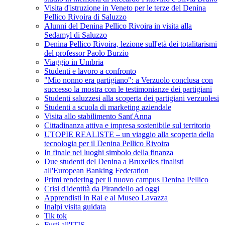
Visita d'istruzione in Veneto per le terze del Denina
Pellico Rivoira di Saluzzo
Alunni del Denina Pellico Rivoira in visita alla
Sedamyl di Saluzzo
Denina Pellico Rivoira, lezione sull'età dei totalitarismi
del professor Paolo Burzio
Viaggio in Umbria
Studenti e lavoro a confronto
"Mio nonno era partigiano": a Verzuolo conclusa con
successo la mostra con le testimonianze dei partigiani
Studenti saluzzesi alla scoperta dei partigiani verzuolesi
Studenti a scuola di marketing aziendale
Visita allo stabilimento Sant'Anna
Cittadinanza attiva e impresa sostenibile sul territorio
UTOPIE REALISTE – un viaggio alla scoperta della
tecnologia per il Denina Pellico Rivoira
In finale nei luoghi simbolo della finanza
Due studenti del Denina a Bruxelles finalisti
all'European Banking Federation
Primi rendering per il nuovo campus Denina Pellico
Crisi d'identità da Pirandello ad oggi
Apprendisti in Rai e al Museo Lavazza
Inalpi visita guidata
Tik tok
Furti all'ITIS