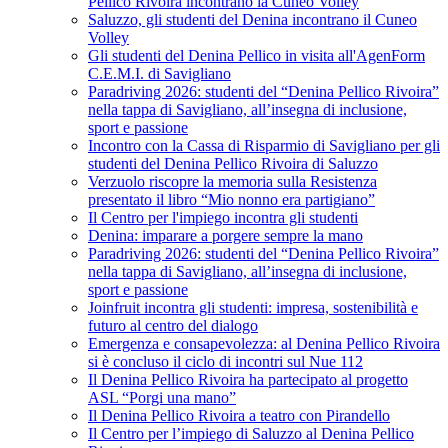
Pellico Rivoira incontrano la Cuneo Volley
Saluzzo, gli studenti del Denina incontrano il Cuneo
Volley
Gli studenti del Denina Pellico in visita all'AgenForm
C.E.M.I. di Savigliano
Paradriving 2026: studenti del “Denina Pellico Rivoira”
nella tappa di Savigliano, all’insegna di inclusione,
sport e passione
Incontro con la Cassa di Risparmio di Savigliano per gli
studenti del Denina Pellico Rivoira di Saluzzo
Verzuolo riscopre la memoria sulla Resistenza
presentato il libro “Mio nonno era partigiano”
Il Centro per l'impiego incontra gli studenti
Denina: imparare a porgere sempre la mano
Paradriving 2026: studenti del “Denina Pellico Rivoira”
nella tappa di Savigliano, all’insegna di inclusione,
sport e passione
Joinfruit incontra gli studenti: impresa, sostenibilità e
futuro al centro del dialogo
Emergenza e consapevolezza: al Denina Pellico Rivoira
si è concluso il ciclo di incontri sul Nue 112
Il Denina Pellico Rivoira ha partecipato al progetto
ASL “Porgi una mano”
Il Denina Pellico Rivoira a teatro con Pirandello
Il Centro per l’impiego di Saluzzo al Denina Pellico