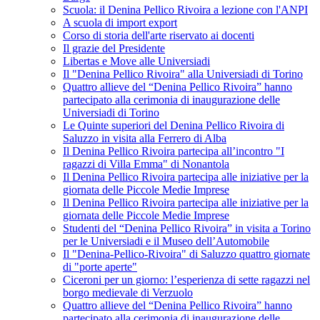
Scuola: il Denina Pellico Rivoira a lezione con l'ANPI
A scuola di import export
Corso di storia dell'arte riservato ai docenti
Il grazie del Presidente
Libertas e Move alle Universiadi
Il "Denina Pellico Rivoira" alla Universiadi di Torino
Quattro allieve del “Denina Pellico Rivoira” hanno
partecipato alla cerimonia di inaugurazione delle
Universiadi di Torino
Le Quinte superiori del Denina Pellico Rivoira di
Saluzzo in visita alla Ferrero di Alba
Il Denina Pellico Rivoira partecipa all’incontro "I
ragazzi di Villa Emma" di Nonantola
Il Denina Pellico Rivoira partecipa alle iniziative per la
giornata delle Piccole Medie Imprese
Il Denina Pellico Rivoira partecipa alle iniziative per la
giornata delle Piccole Medie Imprese
Studenti del “Denina Pellico Rivoira” in visita a Torino
per le Universiadi e il Museo dell’Automobile
Il "Denina-Pellico-Rivoira" di Saluzzo quattro giornate
di "porte aperte"
Ciceroni per un giorno: l’esperienza di sette ragazzi nel
borgo medievale di Verzuolo
Quattro allieve del “Denina Pellico Rivoira” hanno
partecipato alla cerimonia di inaugurazione delle