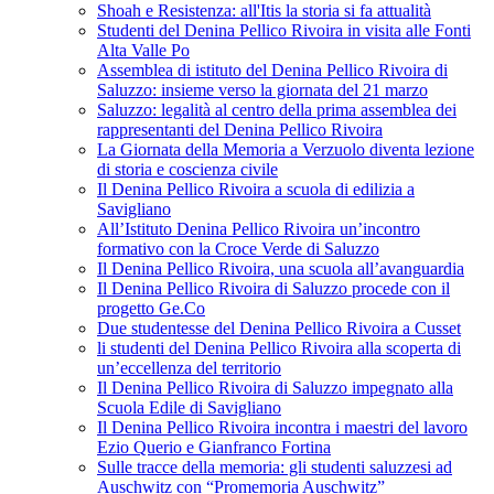
Shoah e Resistenza: all'Itis la storia si fa attualità
Studenti del Denina Pellico Rivoira in visita alle Fonti
Alta Valle Po
Assemblea di istituto del Denina Pellico Rivoira di
Saluzzo: insieme verso la giornata del 21 marzo
Saluzzo: legalità al centro della prima assemblea dei
rappresentanti del Denina Pellico Rivoira
La Giornata della Memoria a Verzuolo diventa lezione
di storia e coscienza civile
Il Denina Pellico Rivoira a scuola di edilizia a
Savigliano
All’Istituto Denina Pellico Rivoira un’incontro
formativo con la Croce Verde di Saluzzo
Il Denina Pellico Rivoira, una scuola all’avanguardia
Il Denina Pellico Rivoira di Saluzzo procede con il
progetto Ge.Co
Due studentesse del Denina Pellico Rivoira a Cusset
li studenti del Denina Pellico Rivoira alla scoperta di
un’eccellenza del territorio
Il Denina Pellico Rivoira di Saluzzo impegnato alla
Scuola Edile di Savigliano
Il Denina Pellico Rivoira incontra i maestri del lavoro
Ezio Querio e Gianfranco Fortina
Sulle tracce della memoria: gli studenti saluzzesi ad
Auschwitz con “Promemoria Auschwitz”