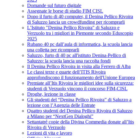
Domande sul futuro digitale
Assegnate le borse di studio FIM CISL
Dopo il furto di 40 computer, il Denina Pellico Rivoira
di Saluzzo lancia un crowdfunding per ricomprarli
L’Istituto "Denina Pellico Rivoira" di Saluzzo e
Verzuolo tra i migliori in Piemonte secondo Eduscopio
2025
Rubano 40 pc dall’aula di informatica, la scuola lancia
una colletta per ricomprarli
Saluzzo, furto di 40 pc all'istituto Denina-Pellico di
Saluzzo: la scuola lancia una raccolta fondi
Il Denina Pellico Rivoira in visita alla Ferrero di Alba
Le classi terze e quarte dell’ITIS Rivoira
approfondiscono il funzionamento dell'Unione Europea
Premiate all’Itis Rivoira le migliori idee sulla sicurezza:
studenti di Verzuolo vincono il concorso FIM-CISL
Droghe, lezione in classe
Gli studenti del “Denina Pellico Rivoira” di Saluzzo a
lezione con l’Agenzia delle Entrate
Quattro studenti del Denina Pellico Rivoira di Saluzzo
a Milano per “NextGen Dialoghi”
Settantatré copie della Divina Commedia donate all’Itis
Rivoira di Verzuolo
Lezioni di vita e lavoro