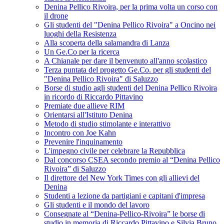
Denina Pellico Rivoira, per la prima volta un corso con
il drone
Gli studenti del "Denina Pellico Rivoira" a Oncino nei
luoghi della Resistenza
Alla scoperta della salamandra di Lanza
Un Ge.Co per la ricerca
A Chianale per dare il benvenuto all'anno scolastico
Terza puntata del progetto Ge.Co. per gli studenti del
"Denina Pellico Rivoira" di Saluzzo
Borse di studio agli studenti del Denina Pellico Rivoira
in ricordo di Riccardo Pittavino
Premiate due allieve RIM
Orientarsi all'Istituto Denina
Metodo di studio stimolante e interattivo
Incontro con Joe Kahn
Prevenire l'inquinamento
L'impegno civile per celebrare la Repubblica
Dal concorso CSEA secondo premio al “Denina Pellico
Rivoira” di Saluzzo
Il direttore del New York Times con gli allievi del
Denina
Studenti a lezione da partigiani e capitani d'impresa
Gli studenti e il mondo del lavoro
Consegnate al “Denina-Pellico-Rivoira” le borse di
studio in memoria di Riccardo Pittavino e Silvia Bruno