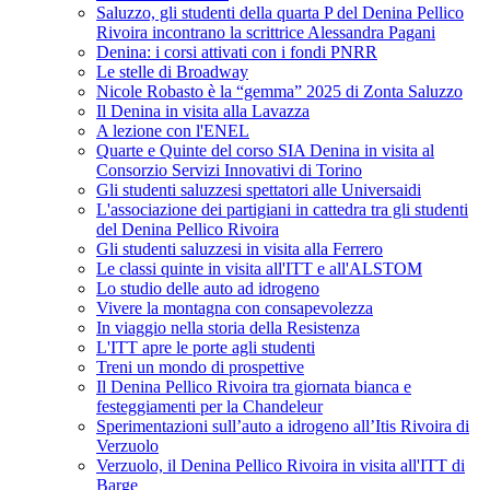
Saluzzo, gli studenti della quarta P del Denina Pellico
Rivoira incontrano la scrittrice Alessandra Pagani
Denina: i corsi attivati con i fondi PNRR
Le stelle di Broadway
Nicole Robasto è la “gemma” 2025 di Zonta Saluzzo
Il Denina in visita alla Lavazza
A lezione con l'ENEL
Quarte e Quinte del corso SIA Denina in visita al
Consorzio Servizi Innovativi di Torino
Gli studenti saluzzesi spettatori alle Universaidi
L'associazione dei partigiani in cattedra tra gli studenti
del Denina Pellico Rivoira
Gli studenti saluzzesi in visita alla Ferrero
Le classi quinte in visita all'ITT e all'ALSTOM
Lo studio delle auto ad idrogeno
Vivere la montagna con consapevolezza
In viaggio nella storia della Resistenza
L'ITT apre le porte agli studenti
Treni un mondo di prospettive
Il Denina Pellico Rivoira tra giornata bianca e
festeggiamenti per la Chandeleur
Sperimentazioni sull’auto a idrogeno all’Itis Rivoira di
Verzuolo
Verzuolo, il Denina Pellico Rivoira in visita all'ITT di
Barge