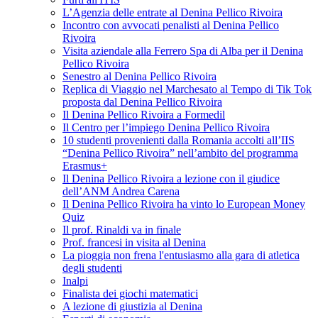
L’Agenzia delle entrate al Denina Pellico Rivoira
Incontro con avvocati penalisti al Denina Pellico
Rivoira
Visita aziendale alla Ferrero Spa di Alba per il Denina
Pellico Rivoira
Senestro al Denina Pellico Rivoira
Replica di Viaggio nel Marchesato al Tempo di Tik Tok
proposta dal Denina Pellico Rivoira
Il Denina Pellico Rivoira a Formedil
Il Centro per l’impiego Denina Pellico Rivoira
10 studenti provenienti dalla Romania accolti all’IIS
“Denina Pellico Rivoira” nell’ambito del programma
Erasmus+
Il Denina Pellico Rivoira a lezione con il giudice
dell’ANM Andrea Carena
Il Denina Pellico Rivoira ha vinto lo European Money
Quiz
Il prof. Rinaldi va in finale
Prof. francesi in visita al Denina
La pioggia non frena l'entusiasmo alla gara di atletica
degli studenti
Inalpi
Finalista dei giochi matematici
A lezione di giustizia al Denina