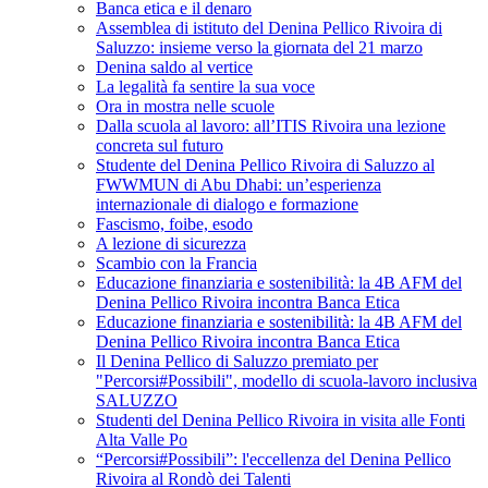
Banca etica e il denaro
Assemblea di istituto del Denina Pellico Rivoira di
Saluzzo: insieme verso la giornata del 21 marzo
Denina saldo al vertice
La legalità fa sentire la sua voce
Ora in mostra nelle scuole
Dalla scuola al lavoro: all’ITIS Rivoira una lezione
concreta sul futuro
Studente del Denina Pellico Rivoira di Saluzzo al
FWWMUN di Abu Dhabi: un’esperienza
internazionale di dialogo e formazione
Fascismo, foibe, esodo
A lezione di sicurezza
Scambio con la Francia
Educazione finanziaria e sostenibilità: la 4B AFM del
Denina Pellico Rivoira incontra Banca Etica
Educazione finanziaria e sostenibilità: la 4B AFM del
Denina Pellico Rivoira incontra Banca Etica
Il Denina Pellico di Saluzzo premiato per
"Percorsi#Possibili", modello di scuola-lavoro inclusiva
SALUZZO
Studenti del Denina Pellico Rivoira in visita alle Fonti
Alta Valle Po
“Percorsi#Possibili”: l'eccellenza del Denina Pellico
Rivoira al Rondò dei Talenti