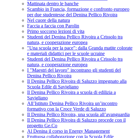
Mattinata dentro le banche
Scambio in Francia, formazione e confronto europeo
per due studentesse del Denina Pellico Rivoira
Nel cuore della natura
Faccia a faccia con Parolin
Primo soccorso lezioni di vita
Studenti del Denina Pellico Rivoira a Crissolo tra
natura, e cooperazione europea
"Una scuola per la pace": dalla Granda matite colorate
e materiali didattici per le scuole ucraine
Studenti del Denina Pellico Rivoira a Crissolo tra
natura, e cooperazione europea
I "Maestri del lavoro" incontrano gli studenti del
Denina Pellico Rivoira
Il Denina Pellico Rivoira di Saluzzo impegnato alla
Scuola Edile di Savigliano
Il Denina Pellico Rivoira a scuola di edilizia a
Savigliano
All’Istituto Denina Pellico Rivoira un’incontro
formativo con la Croce Verde di Saluzzo
Il Denina Pellico Rivoira, una scuola all’avanguardia
Il Denina Pellico Rivoira di Saluzzo procede con il
progetto Ge.Co
Al Denina il corso in Energy Management
Fruttuosa collaborazione con la Scuola Edile