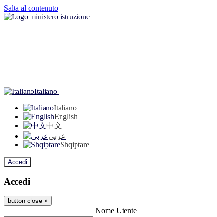
Salta al contenuto
Italiano
Italiano
English
中文
عربى
Shqiptare
Accedi
Accedi
button close
×
Nome Utente