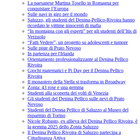
La paesanese Martina Tosello in Romagna per
conquistare l’Europa
Sulle navi in giro per il mondo
Saluzzo, gli studenti del Denina-Pellico-Rivoira hanno
ricordato le vittime innocenti di mafia
“In montagna con gli esperti” per gli studenti dell’Itis di
Verzuolo
“Fatti Vedere”, un progetto su adolescenti e tumore
Sulle piste di Prato Nevoso
In partenza per l'Irlanda
Orientamento professionalizzante al Denina Pellico
Rivoira
Giochi matematici e Pi Day per il Denina Pellico
Rivoira
Il monastero della Stella si trasforma in Broadway
Zonta: 43 rose e una gemma
Studenti alla scoperta dei volti di Venezia
Gli studenti del Denina Pellico sulle nevi di Prato
Nevoso
Studenti del Denna Pellico di Saluzzo al Museo del
risparmio di Torino
Nicole Robasto, ex allieva del Denina Pellico Rivoira, è
la gemma 2025 dello Zonta Saluzzo
Il Denina Pellico Rivoira di Saluzzo partecipa a
Cittadinanza Attiva