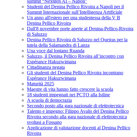
summit “Nextgen AI – Napoli”
Studenti del Denina Pellico Rivoira a Napoli per il
Summit Internazionale sull’Intelligenza Artificiale
Un anno all'estero per una studentessa della V B
Denina Pellico Rivoira
Dall'8 novembre porte aperte al Denina-Pellico-Rivoira
di Saluzzo
Denina Pellico Rivoira di Saluzzo nel Queiras per la
tutela della Salamandra di Lanza
Una voce dal lontano Ruanda
Saluzzo, il Denina Pellico Rivoira all’incontro con
Espérance Hakuzwimana
Cittadinanza negata
Gli studenti del Denina Pellico Rivoira incontrano
Espérance Hakuzwimana
Maturità 2025
Maestre di vita hanno fatto crescere la scuola
18 studenti impegnati nei PCTO alla Isiline
A scuola di democrazia
Secondo posto alla gara nazionale di elettrotecnica
Talento e impegno: Filippo Avalis del Denina Pellico
Rivoira secondo alla gara nazionale di elettrotecnica
svoltasi a Fossano
Applicazione di valutazione docenti al Denina Pellico
Rivoira