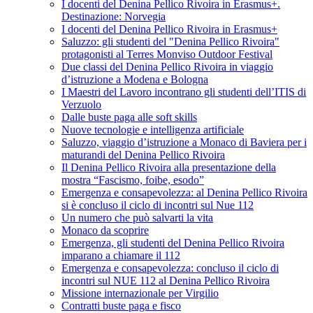
I docenti del Denina Pellico Rivoira in Erasmus+.
Destinazione: Norvegia
I docenti del Denina Pellico Rivoira in Erasmus+
Saluzzo: gli studenti del "Denina Pellico Rivoira"
protagonisti al Terres Monviso Outdoor Festival
Due classi del Denina Pellico Rivoira in viaggio
d’istruzione a Modena e Bologna
I Maestri del Lavoro incontrano gli studenti dell’ITIS di
Verzuolo
Dalle buste paga alle soft skills
Nuove tecnologie e intelligenza artificiale
Saluzzo, viaggio d’istruzione a Monaco di Baviera per i
maturandi del Denina Pellico Rivoira
Il Denina Pellico Rivoira alla presentazione della
mostra “Fascismo, foibe, esodo”
Emergenza e consapevolezza: al Denina Pellico Rivoira
si è concluso il ciclo di incontri sul Nue 112
Un numero che può salvarti la vita
Monaco da scoprire
Emergenza, gli studenti del Denina Pellico Rivoira
imparano a chiamare il 112
Emergenza e consapevolezza: concluso il ciclo di
incontri sul NUE 112 al Denina Pellico Rivoira
Missione internazionale per Virgilio
Contratti buste paga e fisco