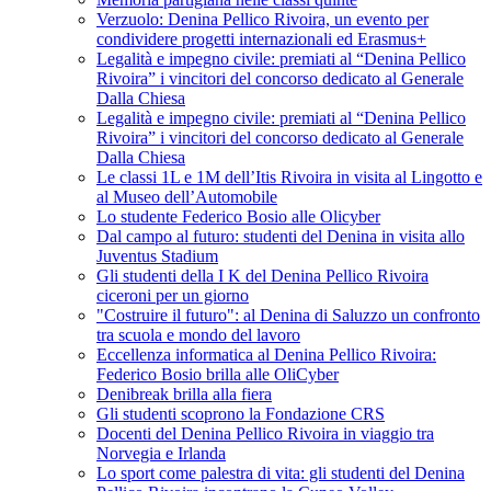
Verzuolo: Denina Pellico Rivoira, un evento per
condividere progetti internazionali ed Erasmus+
Legalità e impegno civile: premiati al “Denina Pellico
Rivoira” i vincitori del concorso dedicato al Generale
Dalla Chiesa
Legalità e impegno civile: premiati al “Denina Pellico
Rivoira” i vincitori del concorso dedicato al Generale
Dalla Chiesa
Le classi 1L e 1M dell’Itis Rivoira in visita al Lingotto e
al Museo dell’Automobile
Lo studente Federico Bosio alle Olicyber
Dal campo al futuro: studenti del Denina in visita allo
Juventus Stadium
Gli studenti della I K del Denina Pellico Rivoira
ciceroni per un giorno
"Costruire il futuro": al Denina di Saluzzo un confronto
tra scuola e mondo del lavoro
Eccellenza informatica al Denina Pellico Rivoira:
Federico Bosio brilla alle OliCyber
Denibreak brilla alla fiera
Gli studenti scoprono la Fondazione CRS
Docenti del Denina Pellico Rivoira in viaggio tra
Norvegia e Irlanda
Lo sport come palestra di vita: gli studenti del Denina