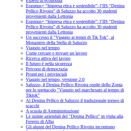
Esperti di economia
Erasmus+ “Impresa etica e sostenibile”: l’IIS “Denina
Pellico Rivoira” di Saluzzo ha accolto 30 studenti
provenienti dalla Lettonia
Erasmus+ “Impresa etica e sostenibile”: l’IIS “Denina
Pellico Rivoira” di Saluzzo ha accolto 30 studenti
provenienti dalla Lettonia
Un successo il "Viaggio ai tempi di Tik Tok", al
Monastero della Stella di Saluzzo
Viaggio nel tempo
Come cercare e trovare un lavoro
Ricerca attiva del lavoro
Il futuro è nella sicurezza
Percorsi di democrazia
Pronti per i provinciali
Viaggio nel tempo, versione 2.0
Saluzzo, il Denina Pellico Rivoira ospite dello Zonta
per lo spettacolo "Viaggio nel marchesato al tempo di
Tiktok"
Al Denina Pellico di Saluzzo il traduzionale torneo di
scacchi
A scuola di Amministrazione
Le quinte aziendali del "Denina Pellico" in visita alla
Ferrero di Alba
Gli alunni del Denina Pellico Rivoira incontrano