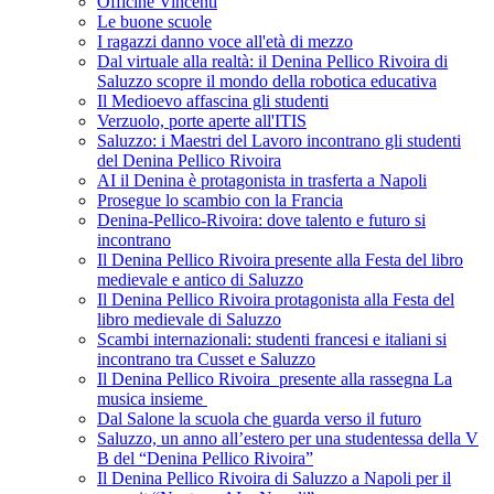
Officine Vincenti
Le buone scuole
I ragazzi danno voce all'età di mezzo
Dal virtuale alla realtà: il Denina Pellico Rivoira di
Saluzzo scopre il mondo della robotica educativa
Il Medioevo affascina gli studenti
Verzuolo, porte aperte all'ITIS
Saluzzo: i Maestri del Lavoro incontrano gli studenti
del Denina Pellico Rivoira
AI il Denina è protagonista in trasferta a Napoli
Prosegue lo scambio con la Francia
Denina-Pellico-Rivoira: dove talento e futuro si
incontrano
Il Denina Pellico Rivoira presente alla Festa del libro
medievale e antico di Saluzzo
Il Denina Pellico Rivoira protagonista alla Festa del
libro medievale di Saluzzo
Scambi internazionali: studenti francesi e italiani si
incontrano tra Cusset e Saluzzo
Il Denina Pellico Rivoira presente alla rassegna La
musica insieme
Dal Salone la scuola che guarda verso il futuro
Saluzzo, un anno all’estero per una studentessa della V
B del “Denina Pellico Rivoira”
Il Denina Pellico Rivoira di Saluzzo a Napoli per il