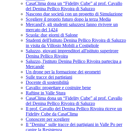
CasaClima dona un “Fidelity Cube” al prof. Cavallo
del Denina Pellico Rivoira di Saluzzo
Nascono due società con un progetto di Simulazione
Scegliere il proprio futuro dopo la terza Media
Mercand'è, gli studenti saluzzesi fanno rivivere un
mercato del 1424
Scuola: due giorni di Salone
Studenti dell'Istituto Denina Pellico Rivoira di Saluzzo
in visita da Villosio Mobili a Costigliole
Saluzzo, giovani imprenditori all'istituto superirore
Denina Pellico Rivoira
Saluzzo, l'istituto Denina Pellico Rivoira partecipa a
Mercandè
Un drone per la formazione dei geometri
Sulle tracce dei partigiani
Docente di sostenibilità
Cavallo: progettare e costruire bene
Rafting in Valle Stura
CasaClima dona un “Fidelity Cube” al prof. Cavallo
del Denina Pellico Rivoira di Saluzzo
Il prof. Cavallo del Denina Pellico Rivoira riceve un
Fidelity Cube da CasaClima
Conoscere per scegliere
Il "Denina" sulle tracce dei partigiani in Valle Po per
capire la Resistenza