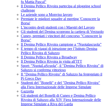
fu Mattia Pascal"
Il Denina Pellico Rivoira partecipa al plogging school
challenge
Le aziende sono a Monviso lavoro
Premiate le migliori squadre al meeting 'Conoscere la
Borsa'
L'incontro degli studenti con i Maestri del Lavoro
Gli studenti del Denina scoprono la cartiera di Verzuolo
Cuneo, premiati i vincitori del concorso "Conoscere la
Borsa"
Il Denina Pellico Rivoira campione a “Nuotalascuola”
È tempo di viaggi di istruzione per l’Istituto Denina
Pellico Rivoira di Saluzzo
Il Denina Pellico Rivoira a Broadway
Il Denina Pellico Rivoira in visita all’ITT
Sport: "NuotaLaScuola", il "Denina Pellico Rivoira" di
Saluzzo si conferma vittorioso
Il "Denina Pellico Rivoira" di Saluzzo ha festeggiato il
Pi Greco Day
Studenti del "Bonelli" e del "Denina Pellico Rivoira"
alla Fiera Internazionale delle Imprese Simulate
Gazzetta
Gli studenti del Bonelli di Cuneo e Denina Pellico
Rivoira di Saluzzo alla XIV Fiera Internazionale delle
Imprese Simulate a Riva del Garda