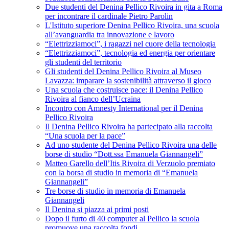
Due studenti del Denina Pellico Rivoira in gita a Roma
per incontrare il cardinale Pietro Parolin
L'Istituto superiore Denina Pellico Rivoira, una scuola
all’avanguardia tra innovazione e lavoro
“Elettrizziamoci”, i ragazzi nel cuore della tecnologia
“Elettrizziamoci”, tecnologia ed energia per orientare
gli studenti del territorio
Gli studenti del Denina Pellico Rivoira al Museo
Lavazza: imparare la sostenibilità attraverso il gioco
Una scuola che costruisce pace: il Denina Pellico
Rivoira al fianco dell’Ucraina
Incontro con Amnesty International per il Denina
Pellico Rivoira
Il Denina Pellico Rivoira ha partecipato alla raccolta
“Una scuola per la pace”
Ad uno studente del Denina Pellico Rivoira una delle
borse di studio “Dott.ssa Emanuela Giannangeli”
Matteo Garello dell’Itis Rivoira di Verzuolo premiato
con la borsa di studio in memoria di “Emanuela
Giannangeli”
Tre borse di studio in memoria di Emanuela
Giannangeli
Il Denina si piazza ai primi posti
Dopo il furto di 40 computer al Pellico la scuola
promuove una raccolta fondi