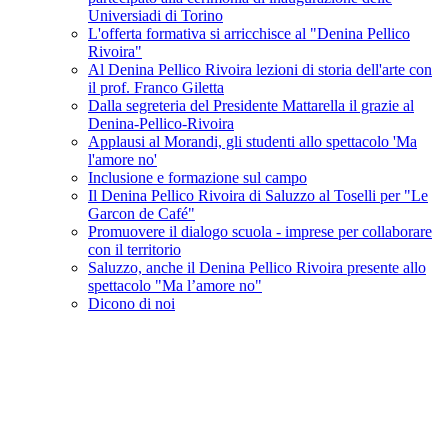
Universiadi di Torino
L'offerta formativa si arricchisce al "Denina Pellico
Rivoira"
Al Denina Pellico Rivoira lezioni di storia dell'arte con
il prof. Franco Giletta
Dalla segreteria del Presidente Mattarella il grazie al
Denina-Pellico-Rivoira
Applausi al Morandi, gli studenti allo spettacolo 'Ma
l'amore no'
Inclusione e formazione sul campo
Il Denina Pellico Rivoira di Saluzzo al Toselli per "Le
Garcon de Café"
Promuovere il dialogo scuola - imprese per collaborare
con il territorio
Saluzzo, anche il Denina Pellico Rivoira presente allo
spettacolo "Ma l’amore no"
Dicono di noi