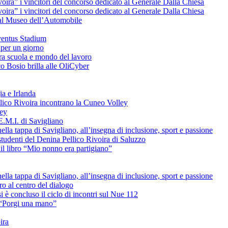
voira” i vincitori del concorso dedicato al Generale Dalla Chiesa
voira” i vincitori del concorso dedicato al Generale Dalla Chiesa
e al Museo dell’Automobile
uventus Stadium
 per un giorno
tra scuola e mondo del lavoro
o Bosio brilla alle OliCyber
ia e Irlanda
ellico Rivoira incontrano la Cuneo Volley
ley
E.M.I. di Savigliano
lla tappa di Savigliano, all’insegna di inclusione, sport e passione
studenti del Denina Pellico Rivoira di Saluzzo
il libro “Mio nonno era partigiano”
lla tappa di Savigliano, all’insegna di inclusione, sport e passione
uro al centro del dialogo
è concluso il ciclo di incontri sul Nue 112
L “Porgi una mano”
ira