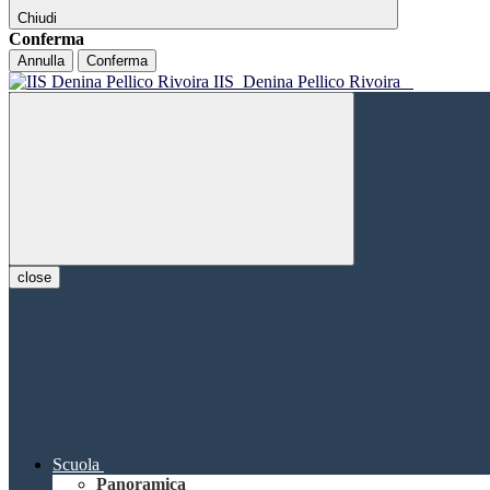
Chiudi
Conferma
Annulla
Conferma
IIS
Denina Pellico Rivoira
close
Scuola
Panoramica