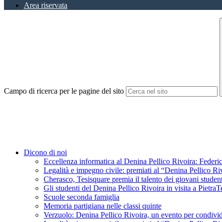
Area riservata
Campo di ricerca per le pagine del sito
Dicono di noi
Eccellenza informatica al Denina Pellico Rivoira: Federic
Legalità e impegno civile: premiati al “Denina Pellico Ri
Cherasco, Tesisquare premia il talento dei giovani student
Gli studenti del Denina Pellico Rivoira in visita a Pietr
Scuole seconda famiglia
Memoria partigiana nelle classi quinte
Verzuolo: Denina Pellico Rivoira, un evento per condivid