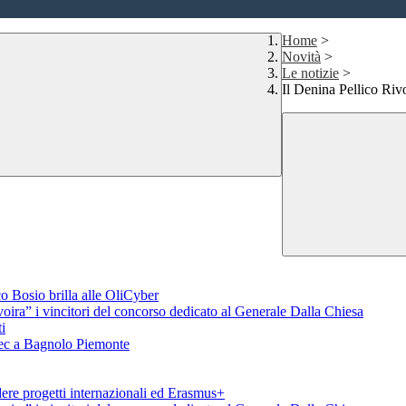
Home
>
Novità
>
Le notizie
>
Il Denina Pellico Riv
o Bosio brilla alle OliCyber
voira” i vincitori del concorso dedicato al Generale Dalla Chiesa
i
aTec a Bagnolo Piemonte
ere progetti internazionali ed Erasmus+