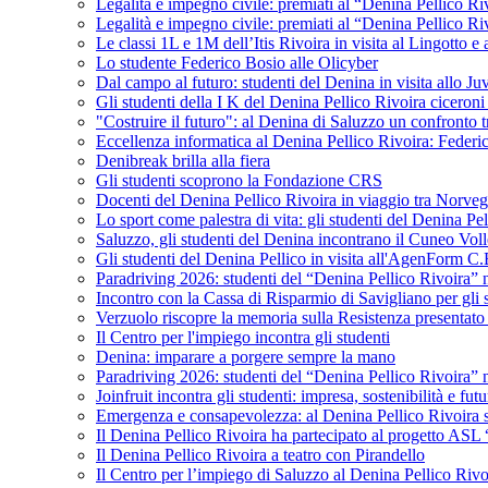
Legalità e impegno civile: premiati al “Denina Pellico Ri
Legalità e impegno civile: premiati al “Denina Pellico Ri
Le classi 1L e 1M dell’Itis Rivoira in visita al Lingotto 
Lo studente Federico Bosio alle Olicyber
Dal campo al futuro: studenti del Denina in visita allo J
Gli studenti della I K del Denina Pellico Rivoira ciceroni
"Costruire il futuro": al Denina di Saluzzo un confronto 
Eccellenza informatica al Denina Pellico Rivoira: Federic
Denibreak brilla alla fiera
Gli studenti scoprono la Fondazione CRS
Docenti del Denina Pellico Rivoira in viaggio tra Norveg
Lo sport come palestra di vita: gli studenti del Denina P
Saluzzo, gli studenti del Denina incontrano il Cuneo Vol
Gli studenti del Denina Pellico in visita all'AgenForm C.
Paradriving 2026: studenti del “Denina Pellico Rivoira” ne
Incontro con la Cassa di Risparmio di Savigliano per gli 
Verzuolo riscopre la memoria sulla Resistenza presentato 
Il Centro per l'impiego incontra gli studenti
Denina: imparare a porgere sempre la mano
Paradriving 2026: studenti del “Denina Pellico Rivoira” ne
Joinfruit incontra gli studenti: impresa, sostenibilità e fut
Emergenza e consapevolezza: al Denina Pellico Rivoira si 
Il Denina Pellico Rivoira ha partecipato al progetto AS
Il Denina Pellico Rivoira a teatro con Pirandello
Il Centro per l’impiego di Saluzzo al Denina Pellico Rivo