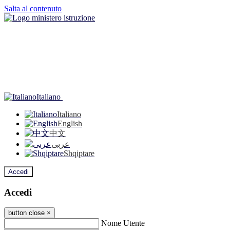
Salta al contenuto
Italiano
Italiano
English
中文
عربى
Shqiptare
Accedi
Accedi
button close
×
Nome Utente