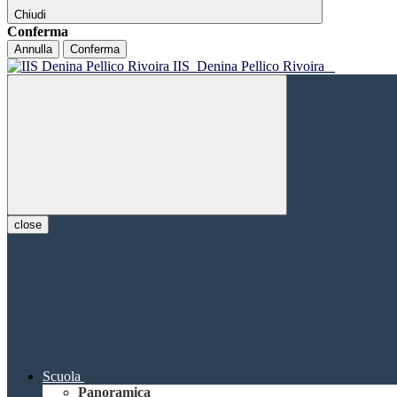
Chiudi
Conferma
Annulla
Conferma
IIS
Denina Pellico Rivoira
close
Scuola
Panoramica