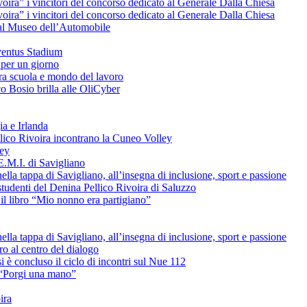
voira” i vincitori del concorso dedicato al Generale Dalla Chiesa
voira” i vincitori del concorso dedicato al Generale Dalla Chiesa
e al Museo dell’Automobile
uventus Stadium
 per un giorno
tra scuola e mondo del lavoro
o Bosio brilla alle OliCyber
ia e Irlanda
ellico Rivoira incontrano la Cuneo Volley
ley
E.M.I. di Savigliano
lla tappa di Savigliano, all’insegna di inclusione, sport e passione
studenti del Denina Pellico Rivoira di Saluzzo
il libro “Mio nonno era partigiano”
lla tappa di Savigliano, all’insegna di inclusione, sport e passione
uro al centro del dialogo
è concluso il ciclo di incontri sul Nue 112
L “Porgi una mano”
ira