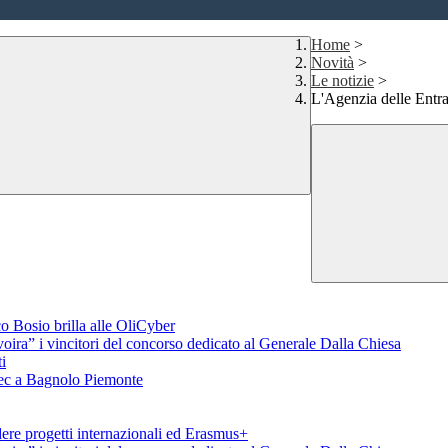
Home
>
Novità
>
Le notizie
>
L'Agenzia delle Entra
o Bosio brilla alle OliCyber
voira” i vincitori del concorso dedicato al Generale Dalla Chiesa
i
aTec a Bagnolo Piemonte
ere progetti internazionali ed Erasmus+