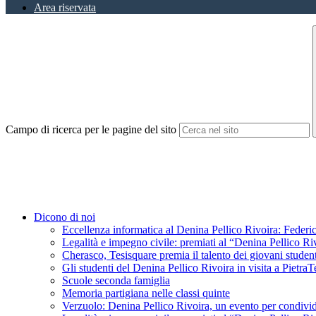
Area riservata
Campo di ricerca per le pagine del sito
Dicono di noi
Eccellenza informatica al Denina Pellico Rivoira: Federic
Legalità e impegno civile: premiati al “Denina Pellico Ri
Cherasco, Tesisquare premia il talento dei giovani student
Gli studenti del Denina Pellico Rivoira in visita a Pietr
Scuole seconda famiglia
Memoria partigiana nelle classi quinte
Verzuolo: Denina Pellico Rivoira, un evento per condivid