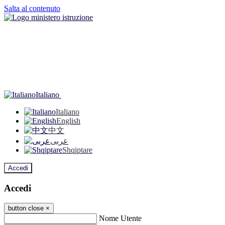
Salta al contenuto
Italiano
Italiano
English
中文
عربى
Shqiptare
Accedi
Accedi
button close
×
Nome Utente