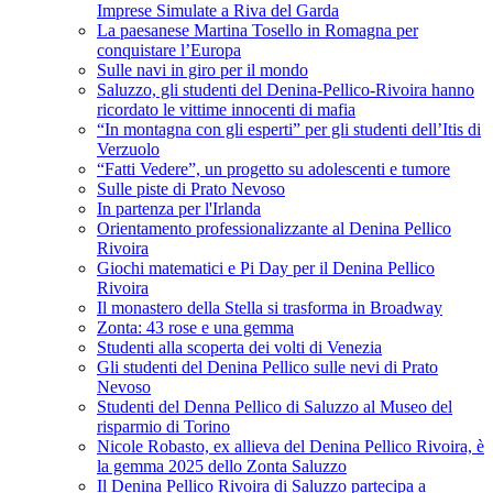
Imprese Simulate a Riva del Garda
La paesanese Martina Tosello in Romagna per
conquistare l’Europa
Sulle navi in giro per il mondo
Saluzzo, gli studenti del Denina-Pellico-Rivoira hanno
ricordato le vittime innocenti di mafia
“In montagna con gli esperti” per gli studenti dell’Itis di
Verzuolo
“Fatti Vedere”, un progetto su adolescenti e tumore
Sulle piste di Prato Nevoso
In partenza per l'Irlanda
Orientamento professionalizzante al Denina Pellico
Rivoira
Giochi matematici e Pi Day per il Denina Pellico
Rivoira
Il monastero della Stella si trasforma in Broadway
Zonta: 43 rose e una gemma
Studenti alla scoperta dei volti di Venezia
Gli studenti del Denina Pellico sulle nevi di Prato
Nevoso
Studenti del Denna Pellico di Saluzzo al Museo del
risparmio di Torino
Nicole Robasto, ex allieva del Denina Pellico Rivoira, è
la gemma 2025 dello Zonta Saluzzo
Il Denina Pellico Rivoira di Saluzzo partecipa a