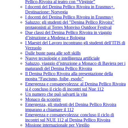
Pellico-Rivoira al teatro con “Virginie”
I docenti del Denina Pellico Rivoira in Erasmus+.
Destinazione: Norvegia
I docenti del Denina Pellico Rivoira in Erasmus+
Saluzzo: gli studenti del "Denina Pellico Rivoira"
protagonisti al Terres Monviso Outdoor Festival
Due classi del Denina Pellico Rivoira in viaggio
d’istruzione a Modena e Bologna
I Maestri del Lavoro incontrano gli studenti dell’ITIS di
Verzuolo
Dalle buste paga alle soft skills
Nuove tecnologie e intelligenza artificiale
Saluzzo, viaggio d’istruzione a Monaco di Baviera per i
maturandi del Denina Pellico Rivoira
Il Denina Pellico Rivoira alla presentazione della
mostra “Fascismo, foibe, esodo”
Emergenza e consapevolezza: al Denina Pellico Rivoira
si è concluso il ciclo di incontri sul Nue 112
Un numero che può salvarti la vita
Monaco da scoprire
Emergenza, gli studenti del Denina Pellico Rivoira
imparano a chiamare il 112
Emergenza e consapevolezza: concluso il ciclo di
incontri sul NUE 112 al Denina Pellico Rivoira
Missione internazionale per Virgilio