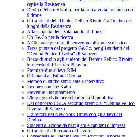
capire la Resistenza
Denina Pellico Rivoira, per la prima volta un corso con
il drone
Gli studenti del "Denina Pellico Rivoira" a Oncino nei
luoghi della Resistenza
Alla scoperta della salamandra di Lanza
Un Ge.Co per la ricerca
A Chianale per dare il benvenuto all'anno scolastico
Terza puntata del progetto Ge.Co. per gli studenti del
"Denina Pellico Rivoira" di Saluzzo
Borse di studio agli studenti del Denina Pellico Rivoira
in ricordo di Riccardo Pittavino
Premiate due allieve RIM
Orientarsi all'Istituto Denina
Metodo di studio stimolante e interattivo
Incontro con Joe Kahn
Prevenire l'inquinamento
L'impegno civile per celebrare la Repubblica
Dal concorso CSEA secondo premio al “Denina Pellico
Rivoira” di Saluzzo
Il direttore del New York Times con gli allievi del
Denina
Studenti a lezione da partigiani e capitani d'impresa
Gli studenti e il mondo del lavoro
Consegnate al “Denina-Pellico-Rivoira” le borse di