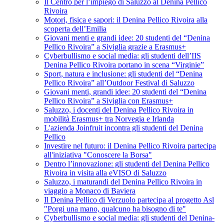
Il Centro per l’impiego di Saluzzo al Denina Pellico
Rivoira
Motori, fisica e sapori: il Denina Pellico Rivoira alla
scoperta dell’Emilia
Giovani menti e grandi idee: 20 studenti del “Denina
Pellico Rivoira” a Siviglia grazie a Erasmus+
Cyberbullismo e social media: gli studenti dell’IIS
Denina Pellico Rivoira portano in scena “Virginie”
Sport, natura e inclusione: gli studenti del “Denina
Pellico Rivoira” all’Outdoor Festival di Saluzzo
Giovani menti, grandi idee: 20 studenti del “Denina
Pellico Rivoira” a Siviglia con Erasmus+
Saluzzo, i docenti del Denina Pellico Rivoira in
mobilità Erasmus+ tra Norvegia e Irlanda
L'azienda Joinfruit incontra gli studenti del Denina
Pellico
Investire nel futuro: il Denina Pellico Rivoira partecipa
all'iniziativa "Conoscere la Borsa"
Dentro l’innovazione: gli studenti del Denina Pellico
Rivoira in visita alla eVISO di Saluzzo
Saluzzo, i maturandi del Denina Pellico Rivoira in
viaggio a Monaco di Baviera
Il Denina Pellico di Verzuolo partecipa al progetto Asl
"Porgi una mano, qualcuno ha bisogno di te"
Cyberbullismo e social media: gli studenti del Denina-