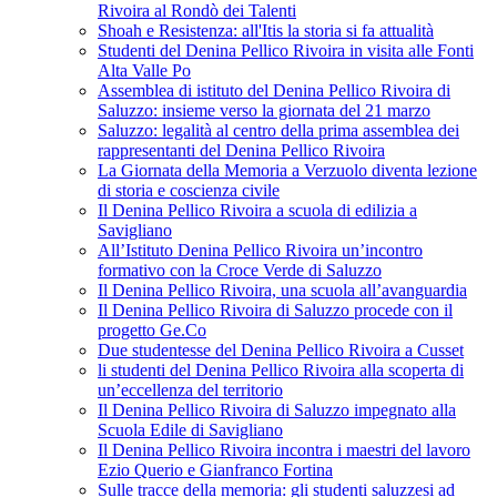
Rivoira al Rondò dei Talenti
Shoah e Resistenza: all'Itis la storia si fa attualità
Studenti del Denina Pellico Rivoira in visita alle Fonti
Alta Valle Po
Assemblea di istituto del Denina Pellico Rivoira di
Saluzzo: insieme verso la giornata del 21 marzo
Saluzzo: legalità al centro della prima assemblea dei
rappresentanti del Denina Pellico Rivoira
La Giornata della Memoria a Verzuolo diventa lezione
di storia e coscienza civile
Il Denina Pellico Rivoira a scuola di edilizia a
Savigliano
All’Istituto Denina Pellico Rivoira un’incontro
formativo con la Croce Verde di Saluzzo
Il Denina Pellico Rivoira, una scuola all’avanguardia
Il Denina Pellico Rivoira di Saluzzo procede con il
progetto Ge.Co
Due studentesse del Denina Pellico Rivoira a Cusset
li studenti del Denina Pellico Rivoira alla scoperta di
un’eccellenza del territorio
Il Denina Pellico Rivoira di Saluzzo impegnato alla
Scuola Edile di Savigliano
Il Denina Pellico Rivoira incontra i maestri del lavoro
Ezio Querio e Gianfranco Fortina
Sulle tracce della memoria: gli studenti saluzzesi ad