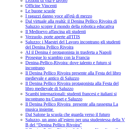
Lezioni di vita e lavoro
Officine Vincenti
Le buone scuole
I ragazzi danno voce all'età di mezzo
Dal virtuale alla realtà: il Denina Pellico Rivoira di
Saluzzo scopre il mondo della robotica educativa
Il Medioevo affascina gli studenti
Verzuolo, porte aperte all'ITIS
Saluzzo: i Maestri del Lavoro incontrano gli studenti
del Denina Pellico Rivoira
AI il Denina è protagonista in trasferta a Napoli
Prosegue lo scambio con la Francia
Denina-Pellico-Rivoira: dove talento e futuro si
incontrano
Il Denina Pellico Rivoira presente alla Festa del libro
medievale e antico di Saluzzo
Il Denina Pellico Rivoira protagonista alla Festa del
libro medievale di Saluzzo
Scambi internazionali: studenti francesi e italiani si
incontrano tra Cusset e Saluzzo
Il Denina Pellico Rivoira presente alla rassegna La
musica insieme
Dal Salone la scuola che guarda verso il futuro
Saluzzo, un anno all’estero per una studentessa della V
B del “Denina Pellico Rivoira”