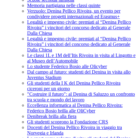
Memoria partigiana nelle classi quinte
Verzuolo: Denina Pellico Rivoira, un evento per
condividere progetti internazionali ed Erasmus+
Legalità e impegno civile: premiati al “Denina Pellico
Rivoira” i vincitori del concorso dedicato al Generale
Dalla Chiesa
Legalità e impegno civile: premiati al “Denina Pellico
Rivoira” i vincitori del concorso dedicato al Generale
Dalla Chiesa
Le classi 1L e 1M dell’Itis Rivoira in visita al Lingotto e
al Museo dell’Automobile
Lo studente Federico Bosio alle Olicyber
Dal campo al futuro: studenti del Denina in visita allo
Juventus Stadium
Gli studenti della I K del Denina Pellico Rivoira
ciceroni per un giorno
"Costruire il futuro": al Denina di Saluzzo un confronto
tra scuola e mondo del lavoro
Eccellenza informatica al Denina Pellico Rivoira:
Federico Bosio brilla alle OliCyber
Denibreak brilla alla fiera
Gli studenti scoprono la Fondazione CRS
Docenti del Denina Pellico Rivoira in viaggio tra
Norvegia e Irlanda