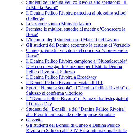
Studenti del Denina Pellico Rivoira allo spettacolo "Il
fu Mattia Pascal"
Il Denina Pellico Rivoira partecipa al plogging school
challenge
Le aziende sono a Monviso lavoro
Premiate le migliori squadre al meeting 'Conoscere la
Borsa'
L'incontro degli studenti con i Maestri del Lavoro
Gli studenti del Denina scoprono la cartiera di Verzuolo
Cuneo, premiati i vincitori del concorso "Conoscere la
Borsa"
Il Denina Pellico Rivoira campione a “Nuotalascuola”
È tempo di viaggi di istruzione per l’Istituto Denina
Pellico Rivoira di Saluzzo
Il Denina Pellico Rivoira a Broadway
Il Denina Pellico Rivoira in visita all’ITT
Sport: "NuotaLaScuola", il "Denina Pellico Rivoira" di
Saluzzo si conferma vittorioso
Il "Denina Pellico Rivoira" di Saluzzo ha festeggiato il
Pi Greco Day
Studenti del "Bonelli" e del "Denina Pellico Rivoira"
alla Fiera Internazionale delle Imprese Simulate
Gazzetta
Gli studenti del Bonelli di Cuneo e Denina Pellico
Rivoira di Saluzzo alla XIV Fiera Internazionale delle