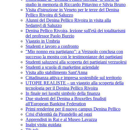
studio in memoria di Riccardo Pittavino e Silvia Bruno
Visita d'istruzione in Veneto per le terze del Denina
Pellico Rivoira di Saluzzo
Alunni del Denina Pellico Rivoira in visita alla
Sedamyl di Saluzzo
Denina Pellico Rivoira, lezione sull'età dei totalitarismi
del professor Paolo Burzio
Viaggio in Umbria
Studenti e lavoro a confronto
"Mio nonno era partigiano": a Verzuolo conclusa con
successo la mostra con le testimonianze dei partigiani
Studenti saluzzesi alla scoperta dei partigiani verzuolesi
Studenti a scuola di marketing aziendale
Visita allo stabilimento Sant'Anna
Cittadinanza attiva e impresa sostenibile sul territorio
UTOPIE REALISTE – un viaggio alla scoperta della
tecnologia per il Denina Pellico Rivoira
In finale nei luoghi simbolo della finanza
Due studenti del Denina a Bruxelles finalisti
all'European Banking Federation
Primi rendering per il nuovo campus Denina Pellico
Crisi d'identità da Pirandello ad oggi
Apprendisti in Rai e al Museo Lavazza
Inalpi visita guidata
Tik tok