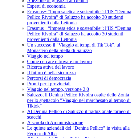
A lezione di giustizia al Denina
Esperti di economia
Erasmus+ “Impresa etica e sostenibile”: l’IIS “Denina
Pellico Rivoira” di Saluzzo ha accolto 30 studenti
provenienti dalla Lettonia
Erasmus+ “Impresa etica e sostenibile”: l’IIS “Denina
Pellico Rivoira” di Saluzzo ha accolto 30 studenti
provenienti dalla Lettonia
Un successo il "Viaggio ai tempi di Tik Tok", al
Monastero della Stella di Saluzzo
Viaggio nel tempo
Come cercare e trovare un lavoro
Ricerca attiva del lavoro
Il futuro è nella sicurezza
Percorsi di democrazia
Pronti per i provinciali
Viaggio nel tempo, versione 2.0
Saluzzo, il Denina Pellico Rivoira ospite dello Zonta
per lo spettacolo "Viaggio nel marchesato al tempo di
Tiktok"
Al Denina Pellico di Saluzzo il traduzionale torneo di
scacchi
A scuola di Amministrazione
Le quinte aziendali del "Denina Pellico" in visita alla
Ferrero di Alba