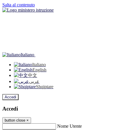
Salta al contenuto
Italiano
Italiano
English
中文
عربى
Shqiptare
Accedi
Accedi
button close
×
Nome Utente