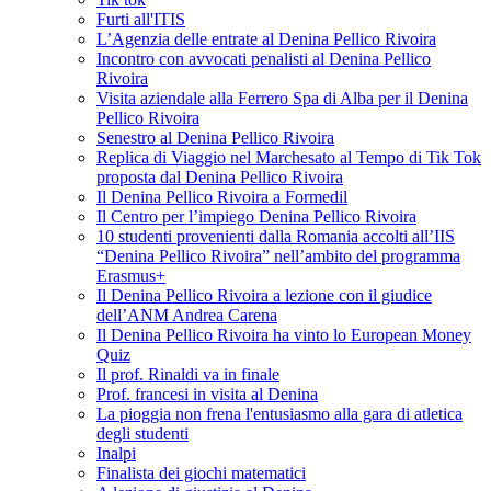
Furti all'ITIS
L’Agenzia delle entrate al Denina Pellico Rivoira
Incontro con avvocati penalisti al Denina Pellico
Rivoira
Visita aziendale alla Ferrero Spa di Alba per il Denina
Pellico Rivoira
Senestro al Denina Pellico Rivoira
Replica di Viaggio nel Marchesato al Tempo di Tik Tok
proposta dal Denina Pellico Rivoira
Il Denina Pellico Rivoira a Formedil
Il Centro per l’impiego Denina Pellico Rivoira
10 studenti provenienti dalla Romania accolti all’IIS
“Denina Pellico Rivoira” nell’ambito del programma
Erasmus+
Il Denina Pellico Rivoira a lezione con il giudice
dell’ANM Andrea Carena
Il Denina Pellico Rivoira ha vinto lo European Money
Quiz
Il prof. Rinaldi va in finale
Prof. francesi in visita al Denina
La pioggia non frena l'entusiasmo alla gara di atletica
degli studenti
Inalpi
Finalista dei giochi matematici