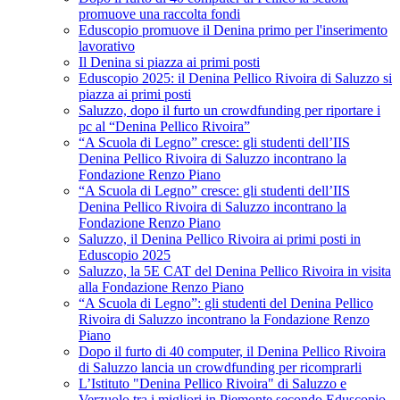
promuove una raccolta fondi
Eduscopio promuove il Denina primo per l'inserimento
lavorativo
Il Denina si piazza ai primi posti
Eduscopio 2025: il Denina Pellico Rivoira di Saluzzo si
piazza ai primi posti
Saluzzo, dopo il furto un crowdfunding per riportare i
pc al “Denina Pellico Rivoira”
“A Scuola di Legno” cresce: gli studenti dell’IIS
Denina Pellico Rivoira di Saluzzo incontrano la
Fondazione Renzo Piano
“A Scuola di Legno” cresce: gli studenti dell’IIS
Denina Pellico Rivoira di Saluzzo incontrano la
Fondazione Renzo Piano
Saluzzo, il Denina Pellico Rivoira ai primi posti in
Eduscopio 2025
Saluzzo, la 5E CAT del Denina Pellico Rivoira in visita
alla Fondazione Renzo Piano
“A Scuola di Legno”: gli studenti del Denina Pellico
Rivoira di Saluzzo incontrano la Fondazione Renzo
Piano
Dopo il furto di 40 computer, il Denina Pellico Rivoira
di Saluzzo lancia un crowdfunding per ricomprarli
L’Istituto "Denina Pellico Rivoira" di Saluzzo e
Verzuolo tra i migliori in Piemonte secondo Eduscopio