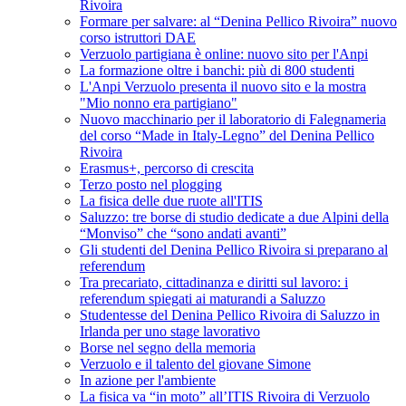
Rivoira
Formare per salvare: al “Denina Pellico Rivoira” nuovo
corso istruttori DAE
Verzuolo partigiana è online: nuovo sito per l'Anpi
La formazione oltre i banchi: più di 800 studenti
L'Anpi Verzuolo presenta il nuovo sito e la mostra
"Mio nonno era partigiano"
Nuovo macchinario per il laboratorio di Falegnameria
del corso “Made in Italy-Legno” del Denina Pellico
Rivoira
Erasmus+, percorso di crescita
Terzo posto nel plogging
La fisica delle due ruote all'ITIS
Saluzzo: tre borse di studio dedicate a due Alpini della
“Monviso” che “sono andati avanti”
Gli studenti del Denina Pellico Rivoira si preparano al
referendum
Tra precariato, cittadinanza e diritti sul lavoro: i
referendum spiegati ai maturandi a Saluzzo
Studentesse del Denina Pellico Rivoira di Saluzzo in
Irlanda per uno stage lavorativo
Borse nel segno della memoria
Verzuolo e il talento del giovane Simone
In azione per l'ambiente
La fisica va “in moto” all’ITIS Rivoira di Verzuolo