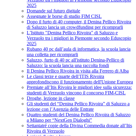
2025
Domande sul futuro digitale
Assegnate le borse di studio FIM CISL
Dopo il furto di 40 computer, il Denina Pellico Rivoira
di Saluzzo lancia un crowdfunding per ricomprarli
L’Istituto "Denina Pellico Rivoira" di Saluzzo e
Verzuolo tra i migliori in Piemonte secondo Eduscopio
2025
Rubano 40 pc dall’aula di informatica, la scuola lancia
una colletta per ricomprarli
Saluzzo, furto di 40 pc all'istituto Denina-Pellico di
Saluzzo: la scuola lancia una raccolta fondi
Il Denina Pellico Rivoira in visita alla Ferrero di Alba
Le classi terze e quarte dell’ITIS Rivoira
approfondiscono il funzionamento dell'Unione Europea
Premiate all’Itis Rivoira le migliori idee sulla sicurezza:
studenti di Verzuolo vincono il concorso FIM-CISL
Droghe, lezione in classe
Gli studenti del “Denina Pellico Rivoira” di Saluzzo a
lezione con l’Agenzia delle Entrate
Quattro studenti del Denina Pellico Rivoira di Saluzzo
a Milano per “NextGen Dialoghi”
Settantatré copie della Divina Commedia donate all’Itis
Rivoira di Verzuolo