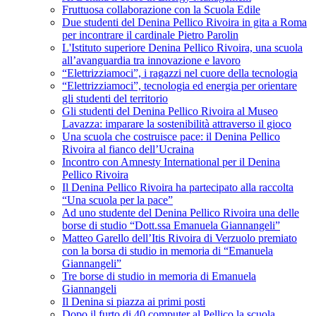
Fruttuosa collaborazione con la Scuola Edile
Due studenti del Denina Pellico Rivoira in gita a Roma
per incontrare il cardinale Pietro Parolin
L'Istituto superiore Denina Pellico Rivoira, una scuola
all’avanguardia tra innovazione e lavoro
“Elettrizziamoci”, i ragazzi nel cuore della tecnologia
“Elettrizziamoci”, tecnologia ed energia per orientare
gli studenti del territorio
Gli studenti del Denina Pellico Rivoira al Museo
Lavazza: imparare la sostenibilità attraverso il gioco
Una scuola che costruisce pace: il Denina Pellico
Rivoira al fianco dell’Ucraina
Incontro con Amnesty International per il Denina
Pellico Rivoira
Il Denina Pellico Rivoira ha partecipato alla raccolta
“Una scuola per la pace”
Ad uno studente del Denina Pellico Rivoira una delle
borse di studio “Dott.ssa Emanuela Giannangeli”
Matteo Garello dell’Itis Rivoira di Verzuolo premiato
con la borsa di studio in memoria di “Emanuela
Giannangeli”
Tre borse di studio in memoria di Emanuela
Giannangeli
Il Denina si piazza ai primi posti
Dopo il furto di 40 computer al Pellico la scuola