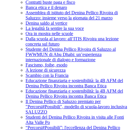
Contratti buste paga e fisco
Banca etica e il denaro
Assemblea di istituto del Denina Pellico Rivoira di
Saluzzo: insieme verso la giornata del 21 marzo
Denina saldo al vertice
La legalità fa sentire la sua voce
Ora in mostra nelle scuole
Dalla scuola al lavoro: all’ITIS Rivoira una lezione
concreta sul futuro
Studente del Denina Pellico Rivoira di Saluzzo al
FWWMUN di Abu Dhabi: un’esperienza
internazionale di dialogo e formazione
Fascismo, foibe, esodo
A lezione di sicurezza
Scambio con la Francia
Educazione finanziaria e sostenibilità: la 4B AFM del
Denina Pellico Rivoira incontra Banca Etica
Educazione finanziaria e sostenibilità: la 4B AFM del
Denina Pellico Rivoira incontra Banca Etica
Il Denina Pellico di Saluzzo premiato per
"Percorsi#Possibili", modello di scuola-lavoro inclusiva
SALUZZO
Studenti del Denina Pellico Rivoira in visita alle Fonti
Alta Valle Po
“Percorsi#Possibili”: l'eccellenza del Denina Pellico