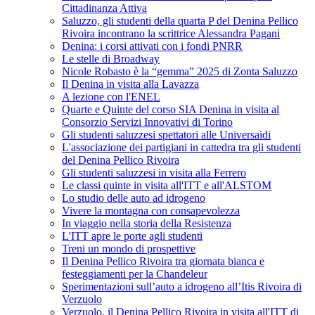
Cittadinanza Attiva
Saluzzo, gli studenti della quarta P del Denina Pellico
Rivoira incontrano la scrittrice Alessandra Pagani
Denina: i corsi attivati con i fondi PNRR
Le stelle di Broadway
Nicole Robasto è la “gemma” 2025 di Zonta Saluzzo
Il Denina in visita alla Lavazza
A lezione con l'ENEL
Quarte e Quinte del corso SIA Denina in visita al
Consorzio Servizi Innovativi di Torino
Gli studenti saluzzesi spettatori alle Universaidi
L'associazione dei partigiani in cattedra tra gli studenti
del Denina Pellico Rivoira
Gli studenti saluzzesi in visita alla Ferrero
Le classi quinte in visita all'ITT e all'ALSTOM
Lo studio delle auto ad idrogeno
Vivere la montagna con consapevolezza
In viaggio nella storia della Resistenza
L'ITT apre le porte agli studenti
Treni un mondo di prospettive
Il Denina Pellico Rivoira tra giornata bianca e
festeggiamenti per la Chandeleur
Sperimentazioni sull’auto a idrogeno all’Itis Rivoira di
Verzuolo
Verzuolo, il Denina Pellico Rivoira in visita all'ITT di