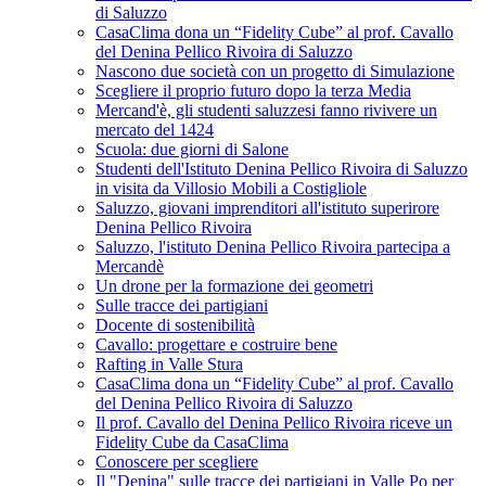
di Saluzzo
CasaClima dona un “Fidelity Cube” al prof. Cavallo
del Denina Pellico Rivoira di Saluzzo
Nascono due società con un progetto di Simulazione
Scegliere il proprio futuro dopo la terza Media
Mercand'è, gli studenti saluzzesi fanno rivivere un
mercato del 1424
Scuola: due giorni di Salone
Studenti dell'Istituto Denina Pellico Rivoira di Saluzzo
in visita da Villosio Mobili a Costigliole
Saluzzo, giovani imprenditori all'istituto superirore
Denina Pellico Rivoira
Saluzzo, l'istituto Denina Pellico Rivoira partecipa a
Mercandè
Un drone per la formazione dei geometri
Sulle tracce dei partigiani
Docente di sostenibilità
Cavallo: progettare e costruire bene
Rafting in Valle Stura
CasaClima dona un “Fidelity Cube” al prof. Cavallo
del Denina Pellico Rivoira di Saluzzo
Il prof. Cavallo del Denina Pellico Rivoira riceve un
Fidelity Cube da CasaClima
Conoscere per scegliere
Il "Denina" sulle tracce dei partigiani in Valle Po per