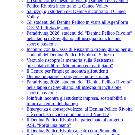
Lo sport come palestra di vita: gli studenti del Denina
Pellico Rivoira incontrano la Cuneo Volley
Saluzzo, gli studenti del Denina incontrano il Cuneo
Volley
Gli studenti del Denina Pellico in visita all'AgenForm
C.E.M.I. di Savigliano
Paradriving 2026: studenti del “Denina Pellico Rivoira”
nella tappa di Savigliano, all’insegna di inclusione,
sport e passione
Incontro con la Cassa di Risparmio di Savigliano per gli
studenti del Denina Pellico Rivoira di Saluzzo
Verzuolo riscopre la memoria sulla Resistenza
presentato il libro “Mio nonno era partigiano”
Il Centro per l'impiego incontra gli studenti
Denina: imparare a porgere sempre la mano
Paradriving 2026: studenti del “Denina Pellico Rivoira”
nella tappa di Savigliano, all’insegna di inclusione,
sport e passione
Joinfruit incontra gli studenti: impresa, sostenibilità e
futuro al centro del dialogo
Emergenza e consapevolezza: al Denina Pellico Rivoira
si è concluso il ciclo di incontri sul Nue 112
Il Denina Pellico Rivoira ha partecipato al progetto
ASL “Porgi una mano”
Il Denina Pellico Rivoira a teatro con Pirandello