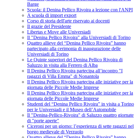
Barge
Scuola: il Denina Pellico Rivoira a lezione con l'ANPI
A scuola di import export
Corso di storia dell'arte riservato ai docenti
Il grazie del Presidente
Libertas e Move alle Universiadi
Il "Denina Pellico Rivoira" alla Universiadi di Torino
Quattro allieve del “Denina Pellico Rivoira” hanno
partecipato alla cerimonia di inaugurazione delle
Universiadi di Torino
Le Quinte superiori del Denina Pellico Rivoira di
Saluzzo in visita alla Ferrero di Alba
Il Denina Pellico Rivoira partecipa all’incontro "I
ragazzi di Villa Emma" di Nonantola
Il Denina Pellico Rivoira partecipa alle iniziative per la
giornata delle Piccole Medie Imprese
Il Denina Pellico Rivoira partecipa alle iniziative per la
giornata delle Piccole Medie Imprese
Studenti del “Denina Pellico Rivoira” in visita a Torino
per le Universiadi e il Museo dell’Automobile
Il "Denina-Pellico-Rivoira" di Saluzzo quattro giornate
di "porte aperte"
Ciceroni per un giorno: l’esperienza di sette ragazzi nel
borgo medievale di Verzuolo
Quattro allieve del “Denina Pellico Rivoira” hanno