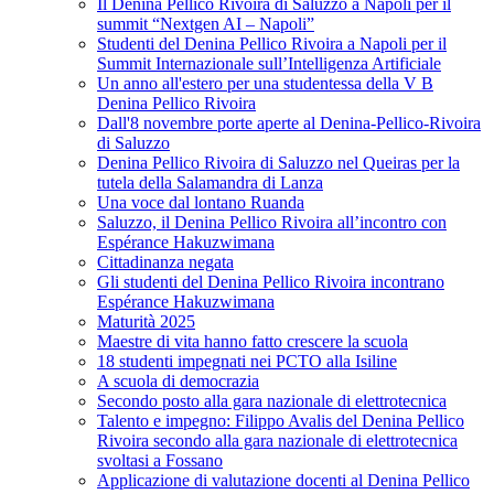
Il Denina Pellico Rivoira di Saluzzo a Napoli per il
summit “Nextgen AI – Napoli”
Studenti del Denina Pellico Rivoira a Napoli per il
Summit Internazionale sull’Intelligenza Artificiale
Un anno all'estero per una studentessa della V B
Denina Pellico Rivoira
Dall'8 novembre porte aperte al Denina-Pellico-Rivoira
di Saluzzo
Denina Pellico Rivoira di Saluzzo nel Queiras per la
tutela della Salamandra di Lanza
Una voce dal lontano Ruanda
Saluzzo, il Denina Pellico Rivoira all’incontro con
Espérance Hakuzwimana
Cittadinanza negata
Gli studenti del Denina Pellico Rivoira incontrano
Espérance Hakuzwimana
Maturità 2025
Maestre di vita hanno fatto crescere la scuola
18 studenti impegnati nei PCTO alla Isiline
A scuola di democrazia
Secondo posto alla gara nazionale di elettrotecnica
Talento e impegno: Filippo Avalis del Denina Pellico
Rivoira secondo alla gara nazionale di elettrotecnica
svoltasi a Fossano
Applicazione di valutazione docenti al Denina Pellico