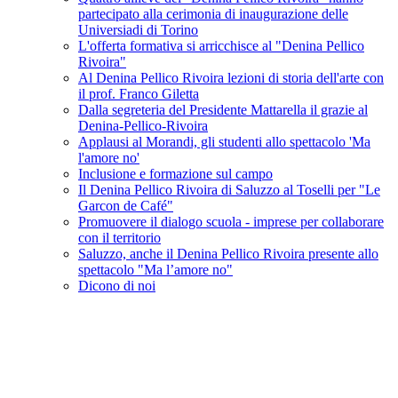
partecipato alla cerimonia di inaugurazione delle
Universiadi di Torino
L'offerta formativa si arricchisce al "Denina Pellico
Rivoira"
Al Denina Pellico Rivoira lezioni di storia dell'arte con
il prof. Franco Giletta
Dalla segreteria del Presidente Mattarella il grazie al
Denina-Pellico-Rivoira
Applausi al Morandi, gli studenti allo spettacolo 'Ma
l'amore no'
Inclusione e formazione sul campo
Il Denina Pellico Rivoira di Saluzzo al Toselli per "Le
Garcon de Café"
Promuovere il dialogo scuola - imprese per collaborare
con il territorio
Saluzzo, anche il Denina Pellico Rivoira presente allo
spettacolo "Ma l’amore no"
Dicono di noi