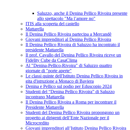
Saluzzo, anche il Denina Pellico Rivoira presente
allo spettacolo "Ma l’amore no"
ITIS alla scoperta del castello
Mattarella
Il Denina Pellico Rivoira partecipa a Mercandè
Giovani imprenditori al Denina Pellico Rivoira
Il Denina Pellico Rivoira di Saluzzo ha incontrato il
presidente Mattarella
Il prof. Cavallo del Denina Pellico Rivoira riceve un
Fidelity Cube da CasaClima
Al "Denina-Pellico-Rivoira" di Saluzzo quattro
giornate di "porte aperte"
Le classi quinte dell'Istituto Denina Pellico Rivoira in
gita d'istruzione a Monaco di Baviera
Denina e Pellico sul podio per Eduscopio 2024
Studenti del “Denina Pellico Rivoira” di Saluzzo
incontrano Mattarella
Il Denina Pellico Rivoira a Roma per incontrare il
Presidente Mattarella
Studenti del Denina Pellico Rivoira propongono un
progetto ai dirigenti dell’Ente Nazionale per il
Microcredito
Giovani imprenditori all’Istituto Denina Pellico Rivoira