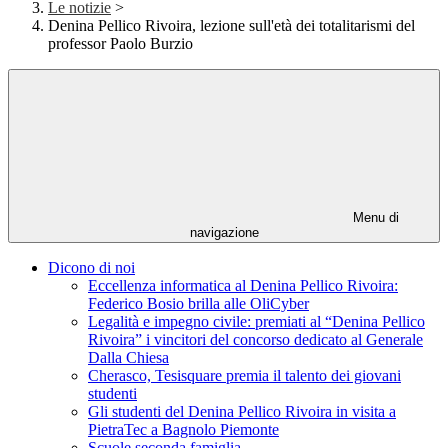
Le notizie
>
Denina Pellico Rivoira, lezione sull'età dei totalitarismi del
professor Paolo Burzio
Menu di
navigazione
Dicono di noi
Eccellenza informatica al Denina Pellico Rivoira:
Federico Bosio brilla alle OliCyber
Legalità e impegno civile: premiati al “Denina Pellico
Rivoira” i vincitori del concorso dedicato al Generale
Dalla Chiesa
Cherasco, Tesisquare premia il talento dei giovani
studenti
Gli studenti del Denina Pellico Rivoira in visita a
PietraTec a Bagnolo Piemonte
Scuole seconda famiglia