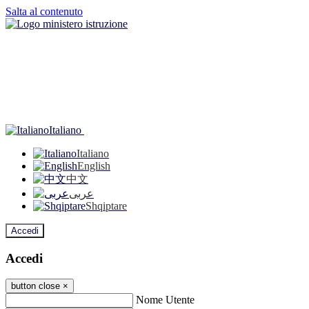
Salta al contenuto
Italiano
Italiano
English
中文
عربى
Shqiptare
Accedi
Accedi
button close
×
Nome Utente