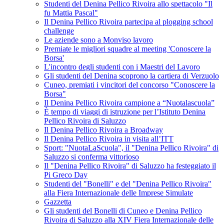
Studenti del Denina Pellico Rivoira allo spettacolo "Il
fu Mattia Pascal"
Il Denina Pellico Rivoira partecipa al plogging school
challenge
Le aziende sono a Monviso lavoro
Premiate le migliori squadre al meeting 'Conoscere la
Borsa'
L'incontro degli studenti con i Maestri del Lavoro
Gli studenti del Denina scoprono la cartiera di Verzuolo
Cuneo, premiati i vincitori del concorso "Conoscere la
Borsa"
Il Denina Pellico Rivoira campione a “Nuotalascuola”
È tempo di viaggi di istruzione per l’Istituto Denina
Pellico Rivoira di Saluzzo
Il Denina Pellico Rivoira a Broadway
Il Denina Pellico Rivoira in visita all’ITT
Sport: "NuotaLaScuola", il "Denina Pellico Rivoira" di
Saluzzo si conferma vittorioso
Il "Denina Pellico Rivoira" di Saluzzo ha festeggiato il
Pi Greco Day
Studenti del "Bonelli" e del "Denina Pellico Rivoira"
alla Fiera Internazionale delle Imprese Simulate
Gazzetta
Gli studenti del Bonelli di Cuneo e Denina Pellico
Rivoira di Saluzzo alla XIV Fiera Internazionale delle