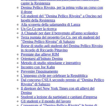
capire la Resistenza
Denina Pellico Rivoira, per la prima volta un corso con
il drone
Gli studenti del "Denina Pellico Rivoira" a Oncino nei
luoghi della Resistenza
Alla scoperta della salamandra di Lanza
Un Ge.Co per la ricerca
A Chianale per dare il benvenuto all'anno scolastico
Terza puntata del progetto Ge.Co. per gli studenti del
"Denina Pellico Rivoira" di Saluzzo
Borse di studio agli studenti del Denina Pellico Rivoira
in ricordo di Riccardo Pittavino
Premiate due allieve RIM
Orientarsi all'Istituto Denina
Metodo di studio stimolante e interattivo
Incontro con Joe Kahn
Prevenire l'inquinamento
L'impegno civile per celebrare la Repubblica
Dal concorso CSEA secondo premio al “Denina Pellico
Rivoira” di Saluzzo
Il direttore del New York Times con gli allievi del
Denina
Studenti a lezione da partigiani e capitani d'impresa
Gli studenti e il mondo del lavoro
Consegnate al “Denina-Pellico-Rivoira” le borse di