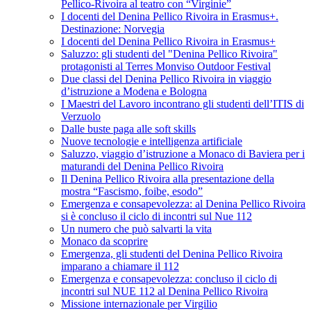
Pellico-Rivoira al teatro con “Virginie”
I docenti del Denina Pellico Rivoira in Erasmus+.
Destinazione: Norvegia
I docenti del Denina Pellico Rivoira in Erasmus+
Saluzzo: gli studenti del "Denina Pellico Rivoira"
protagonisti al Terres Monviso Outdoor Festival
Due classi del Denina Pellico Rivoira in viaggio
d’istruzione a Modena e Bologna
I Maestri del Lavoro incontrano gli studenti dell’ITIS di
Verzuolo
Dalle buste paga alle soft skills
Nuove tecnologie e intelligenza artificiale
Saluzzo, viaggio d’istruzione a Monaco di Baviera per i
maturandi del Denina Pellico Rivoira
Il Denina Pellico Rivoira alla presentazione della
mostra “Fascismo, foibe, esodo”
Emergenza e consapevolezza: al Denina Pellico Rivoira
si è concluso il ciclo di incontri sul Nue 112
Un numero che può salvarti la vita
Monaco da scoprire
Emergenza, gli studenti del Denina Pellico Rivoira
imparano a chiamare il 112
Emergenza e consapevolezza: concluso il ciclo di
incontri sul NUE 112 al Denina Pellico Rivoira
Missione internazionale per Virgilio