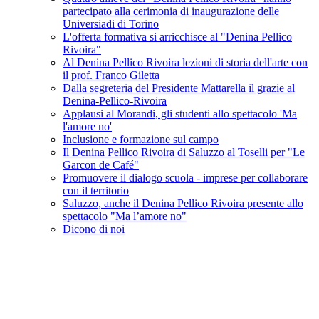
partecipato alla cerimonia di inaugurazione delle
Universiadi di Torino
L'offerta formativa si arricchisce al "Denina Pellico
Rivoira"
Al Denina Pellico Rivoira lezioni di storia dell'arte con
il prof. Franco Giletta
Dalla segreteria del Presidente Mattarella il grazie al
Denina-Pellico-Rivoira
Applausi al Morandi, gli studenti allo spettacolo 'Ma
l'amore no'
Inclusione e formazione sul campo
Il Denina Pellico Rivoira di Saluzzo al Toselli per "Le
Garcon de Café"
Promuovere il dialogo scuola - imprese per collaborare
con il territorio
Saluzzo, anche il Denina Pellico Rivoira presente allo
spettacolo "Ma l’amore no"
Dicono di noi