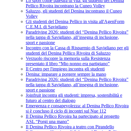
Lo sport come palestra di vita: gli studenti del Denina
Pellico Rivoira incontrano la Cuneo Volley
Saluzzo, gli studenti del Denina incontrano il Cuneo
Volley
Gli studenti del Denina Pellico in visita all'AgenForm
C.E.M.I. di Savigliano
Paradriving 2026: studenti del “Denina Pellico Rivoira”
nella tappa di Savigliano, all’insegna di inclusione,
sport e passione
Incontro con la Cassa di Risparmio di Savigliano per gli
studenti del Denina Pellico Rivoira di Saluzzo
Verzuolo riscopre la memoria sulla Resistenza
presentato il libro “Mio nonno era partigiano”
Il Centro per l'impiego incontra gli studenti
Denina: imparare a porgere sempre la mano
Paradriving 2026: studenti del “Denina Pellico Rivoira”
nella tappa di Savigliano, all’insegna di inclusione,
sport e passione
Joinfruit incontra gli studenti: impresa, sostenibilità e
futuro al centro del dialogo
Emergenza e consapevolezza: al Denina Pellico Rivoira
si è concluso il ciclo di incontri sul Nue 112
Il Denina Pellico Rivoira ha partecipato al progetto
ASL “Porgi una mano”
Il Denina Pellico Rivoira a teatro con Pirandello