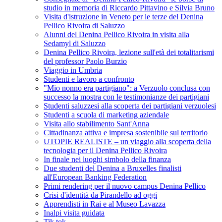
studio in memoria di Riccardo Pittavino e Silvia Bruno
Visita d'istruzione in Veneto per le terze del Denina
Pellico Rivoira di Saluzzo
Alunni del Denina Pellico Rivoira in visita alla
Sedamyl di Saluzzo
Denina Pellico Rivoira, lezione sull'età dei totalitarismi
del professor Paolo Burzio
Viaggio in Umbria
Studenti e lavoro a confronto
"Mio nonno era partigiano": a Verzuolo conclusa con
successo la mostra con le testimonianze dei partigiani
Studenti saluzzesi alla scoperta dei partigiani verzuolesi
Studenti a scuola di marketing aziendale
Visita allo stabilimento Sant'Anna
Cittadinanza attiva e impresa sostenibile sul territorio
UTOPIE REALISTE – un viaggio alla scoperta della
tecnologia per il Denina Pellico Rivoira
In finale nei luoghi simbolo della finanza
Due studenti del Denina a Bruxelles finalisti
all'European Banking Federation
Primi rendering per il nuovo campus Denina Pellico
Crisi d'identità da Pirandello ad oggi
Apprendisti in Rai e al Museo Lavazza
Inalpi visita guidata
Tik tok