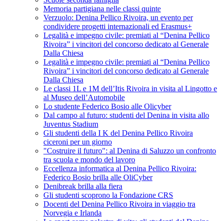
Memoria partigiana nelle classi quinte
Verzuolo: Denina Pellico Rivoira, un evento per
condividere progetti internazionali ed Erasmus+
Legalità e impegno civile: premiati al “Denina Pellico
Rivoira” i vincitori del concorso dedicato al Generale
Dalla Chiesa
Legalità e impegno civile: premiati al “Denina Pellico
Rivoira” i vincitori del concorso dedicato al Generale
Dalla Chiesa
Le classi 1L e 1M dell’Itis Rivoira in visita al Lingotto e
al Museo dell’Automobile
Lo studente Federico Bosio alle Olicyber
Dal campo al futuro: studenti del Denina in visita allo
Juventus Stadium
Gli studenti della I K del Denina Pellico Rivoira
ciceroni per un giorno
"Costruire il futuro": al Denina di Saluzzo un confronto
tra scuola e mondo del lavoro
Eccellenza informatica al Denina Pellico Rivoira:
Federico Bosio brilla alle OliCyber
Denibreak brilla alla fiera
Gli studenti scoprono la Fondazione CRS
Docenti del Denina Pellico Rivoira in viaggio tra
Norvegia e Irlanda