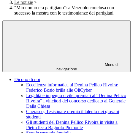
Le notizie
>
"Mio nonno era partigiano": a Verzuolo conclusa con
successo la mostra con le testimonianze dei partigiani
Menu di
navigazione
Dicono di noi
Eccellenza informatica al Denina Pellico Rivoira:
Federico Bosio brilla alle OliCyber
Legalità e impegno civile: premiati al “Denina Pellico
Rivoira” i vincitori del concorso dedicato al Generale
Dalla Chiesa
Cherasco, Tesisquare premia il talento dei giovani
studenti
Gli studenti del Denina Pellico Rivoira in visita a
PietraTec a Bagnolo Piemonte
Scuole seconda famiglia