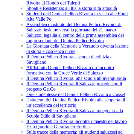
Rivoira al Rondò dei Talenti
Shoah e Resistenza: all'Itis la storia si fa attualità
Studenti del Denina Pellico Rivoira in visita alle Fonti
Alta Valle Po
Assemblea di istituto del Denina Pellico Rivoira di
Saluzzo: insieme verso la giornata del 21 marzo
Saluzzo: legalità al centro della prima assemblea dei
rappresentanti del Denina Pellico Rivoira
La Giornata della Memoria a Verzuolo diventa lezione
di storia e coscienza civile
Il Denina Pellico Rivoira a scuola di edilizia a
Savigliano
All’Istituto Denina Pellico Rivoira un’incontro
formativo con la Croce Verde di Saluzzo
Il Denina Pellico Rivoira, una scuola all’avanguardia
Il Denina Pellico Rivoira di Saluzzo procede con il
progetto Ge.Co
Due studentesse del Denina Pellico Rivoira a Cusset
li studenti del Denina Pellico Rivoira alla scoperta di
un’eccellenza del territorio
Il Denina Pellico Rivoira di Saluzzo impegnato alla
Scuola Edile di Savigliano
Il Denina Pellico Rivoira incontra i maestri del lavoro
Ezio Querio e Gianfranco Fortina
Sulle tracce della memoria: gli studenti saluzzesi ad