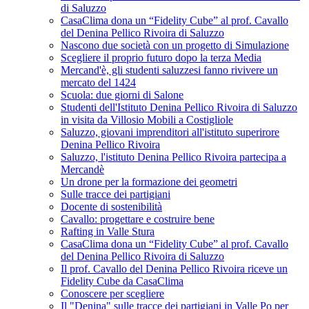
di Saluzzo
CasaClima dona un “Fidelity Cube” al prof. Cavallo
del Denina Pellico Rivoira di Saluzzo
Nascono due società con un progetto di Simulazione
Scegliere il proprio futuro dopo la terza Media
Mercand'è, gli studenti saluzzesi fanno rivivere un
mercato del 1424
Scuola: due giorni di Salone
Studenti dell'Istituto Denina Pellico Rivoira di Saluzzo
in visita da Villosio Mobili a Costigliole
Saluzzo, giovani imprenditori all'istituto superirore
Denina Pellico Rivoira
Saluzzo, l'istituto Denina Pellico Rivoira partecipa a
Mercandè
Un drone per la formazione dei geometri
Sulle tracce dei partigiani
Docente di sostenibilità
Cavallo: progettare e costruire bene
Rafting in Valle Stura
CasaClima dona un “Fidelity Cube” al prof. Cavallo
del Denina Pellico Rivoira di Saluzzo
Il prof. Cavallo del Denina Pellico Rivoira riceve un
Fidelity Cube da CasaClima
Conoscere per scegliere
Il "Denina" sulle tracce dei partigiani in Valle Po per