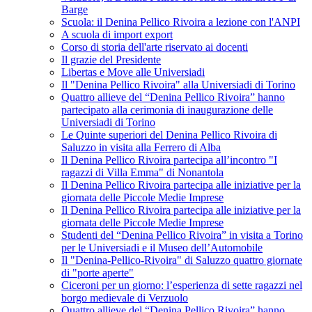
Barge
Scuola: il Denina Pellico Rivoira a lezione con l'ANPI
A scuola di import export
Corso di storia dell'arte riservato ai docenti
Il grazie del Presidente
Libertas e Move alle Universiadi
Il "Denina Pellico Rivoira" alla Universiadi di Torino
Quattro allieve del “Denina Pellico Rivoira” hanno
partecipato alla cerimonia di inaugurazione delle
Universiadi di Torino
Le Quinte superiori del Denina Pellico Rivoira di
Saluzzo in visita alla Ferrero di Alba
Il Denina Pellico Rivoira partecipa all’incontro "I
ragazzi di Villa Emma" di Nonantola
Il Denina Pellico Rivoira partecipa alle iniziative per la
giornata delle Piccole Medie Imprese
Il Denina Pellico Rivoira partecipa alle iniziative per la
giornata delle Piccole Medie Imprese
Studenti del “Denina Pellico Rivoira” in visita a Torino
per le Universiadi e il Museo dell’Automobile
Il "Denina-Pellico-Rivoira" di Saluzzo quattro giornate
di "porte aperte"
Ciceroni per un giorno: l’esperienza di sette ragazzi nel
borgo medievale di Verzuolo
Quattro allieve del “Denina Pellico Rivoira” hanno