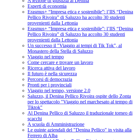
A lezione di giustizia al Denina
Esperti di economia
Erasmus+ “Impresa etica e sostenibile”: l’IIS “Denina
Pellico Rivoira” di Saluzzo ha accolto 30 studenti
provenienti dalla Lettonia
Erasmus+ “Impresa etica e sostenibile”: l’IIS “Denina
Pellico Rivoira” di Saluzzo ha accolto 30 studenti
provenienti dalla Lettonia
Un successo il "Viaggio ai tempi di Tik Tok", al
Monastero della Stella di Saluzzo
Viaggio nel tempo
Come cercare e trovare un lavoro
Ricerca attiva del lavoro
Il futuro è nella sicurezza
Percorsi di democrazia
Pronti per i provinciali
Viaggio nel tempo, versione 2.0
Saluzzo, il Denina Pellico Rivoira ospite dello Zonta
per lo spettacolo "Viaggio nel marchesato al tempo di
Tiktok"
Al Denina Pellico di Saluzzo il traduzionale torneo di
scacchi
A scuola di Amministrazione
Le quinte aziendali del "Denina Pellico" in visita alla
Ferrero di Alba