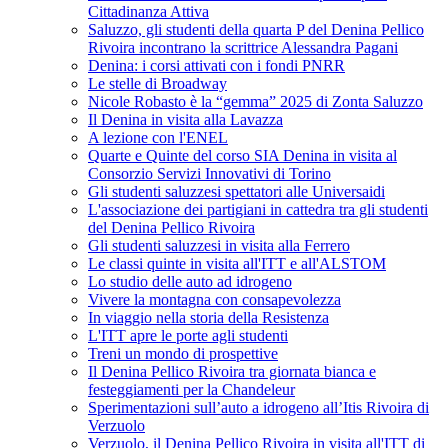
Cittadinanza Attiva
Saluzzo, gli studenti della quarta P del Denina Pellico
Rivoira incontrano la scrittrice Alessandra Pagani
Denina: i corsi attivati con i fondi PNRR
Le stelle di Broadway
Nicole Robasto è la “gemma” 2025 di Zonta Saluzzo
Il Denina in visita alla Lavazza
A lezione con l'ENEL
Quarte e Quinte del corso SIA Denina in visita al
Consorzio Servizi Innovativi di Torino
Gli studenti saluzzesi spettatori alle Universaidi
L'associazione dei partigiani in cattedra tra gli studenti
del Denina Pellico Rivoira
Gli studenti saluzzesi in visita alla Ferrero
Le classi quinte in visita all'ITT e all'ALSTOM
Lo studio delle auto ad idrogeno
Vivere la montagna con consapevolezza
In viaggio nella storia della Resistenza
L'ITT apre le porte agli studenti
Treni un mondo di prospettive
Il Denina Pellico Rivoira tra giornata bianca e
festeggiamenti per la Chandeleur
Sperimentazioni sull’auto a idrogeno all’Itis Rivoira di
Verzuolo
Verzuolo, il Denina Pellico Rivoira in visita all'ITT di