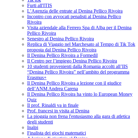
Furti all'ITIS
L’Agenzia delle entrate al Denina Pellico Rivoira
Incontro con avvocati penalisti al Denina Pellico
Rivoira
Visita aziendale alla Ferrero Spa di Alba per il Denina
Pellico Rivoira
Senestro al Denina Pellico Rivoira
Replica di Viaggio nel Marchesato al Tempo di Tik Tok
proposta dal Denina Pellico Rivoira
Il Denina Pellico Rivoira a Formedil
Il Centro per l’impiego Denina Pellico Rivoira
10 studenti provenienti dalla Romania accolti all’IIS
“Denina Pellico Rivoira” nell’ambito del programma
Erasmus+
Il Denina Pellico Rivoira a lezione con il giudice
dell’ANM Andrea Carena
Il Denina Pellico Rivoira ha vinto lo European Money
Quiz
Il prof. Rinaldi va in finale
Prof. francesi in visita al Denina
La pioggia non frena l'entusiasmo alla gara di atletica
degli studenti
Inalpi
Finalista dei giochi matematici