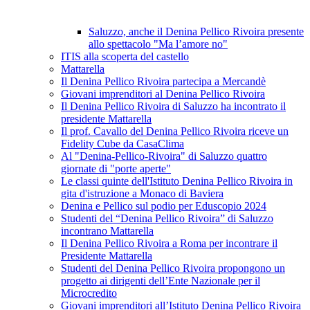
Saluzzo, anche il Denina Pellico Rivoira presente
allo spettacolo "Ma l’amore no"
ITIS alla scoperta del castello
Mattarella
Il Denina Pellico Rivoira partecipa a Mercandè
Giovani imprenditori al Denina Pellico Rivoira
Il Denina Pellico Rivoira di Saluzzo ha incontrato il
presidente Mattarella
Il prof. Cavallo del Denina Pellico Rivoira riceve un
Fidelity Cube da CasaClima
Al "Denina-Pellico-Rivoira" di Saluzzo quattro
giornate di "porte aperte"
Le classi quinte dell'Istituto Denina Pellico Rivoira in
gita d'istruzione a Monaco di Baviera
Denina e Pellico sul podio per Eduscopio 2024
Studenti del “Denina Pellico Rivoira” di Saluzzo
incontrano Mattarella
Il Denina Pellico Rivoira a Roma per incontrare il
Presidente Mattarella
Studenti del Denina Pellico Rivoira propongono un
progetto ai dirigenti dell’Ente Nazionale per il
Microcredito
Giovani imprenditori all’Istituto Denina Pellico Rivoira