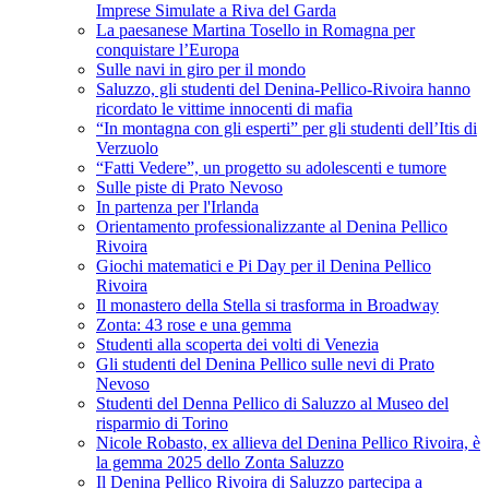
Imprese Simulate a Riva del Garda
La paesanese Martina Tosello in Romagna per
conquistare l’Europa
Sulle navi in giro per il mondo
Saluzzo, gli studenti del Denina-Pellico-Rivoira hanno
ricordato le vittime innocenti di mafia
“In montagna con gli esperti” per gli studenti dell’Itis di
Verzuolo
“Fatti Vedere”, un progetto su adolescenti e tumore
Sulle piste di Prato Nevoso
In partenza per l'Irlanda
Orientamento professionalizzante al Denina Pellico
Rivoira
Giochi matematici e Pi Day per il Denina Pellico
Rivoira
Il monastero della Stella si trasforma in Broadway
Zonta: 43 rose e una gemma
Studenti alla scoperta dei volti di Venezia
Gli studenti del Denina Pellico sulle nevi di Prato
Nevoso
Studenti del Denna Pellico di Saluzzo al Museo del
risparmio di Torino
Nicole Robasto, ex allieva del Denina Pellico Rivoira, è
la gemma 2025 dello Zonta Saluzzo
Il Denina Pellico Rivoira di Saluzzo partecipa a