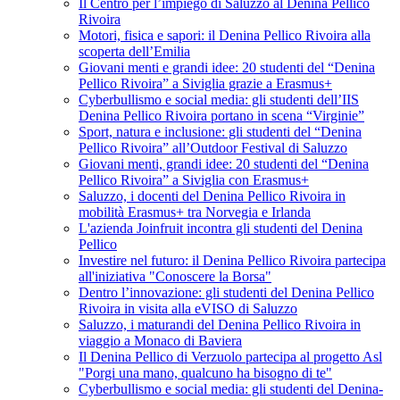
Il Centro per l’impiego di Saluzzo al Denina Pellico
Rivoira
Motori, fisica e sapori: il Denina Pellico Rivoira alla
scoperta dell’Emilia
Giovani menti e grandi idee: 20 studenti del “Denina
Pellico Rivoira” a Siviglia grazie a Erasmus+
Cyberbullismo e social media: gli studenti dell’IIS
Denina Pellico Rivoira portano in scena “Virginie”
Sport, natura e inclusione: gli studenti del “Denina
Pellico Rivoira” all’Outdoor Festival di Saluzzo
Giovani menti, grandi idee: 20 studenti del “Denina
Pellico Rivoira” a Siviglia con Erasmus+
Saluzzo, i docenti del Denina Pellico Rivoira in
mobilità Erasmus+ tra Norvegia e Irlanda
L'azienda Joinfruit incontra gli studenti del Denina
Pellico
Investire nel futuro: il Denina Pellico Rivoira partecipa
all'iniziativa "Conoscere la Borsa"
Dentro l’innovazione: gli studenti del Denina Pellico
Rivoira in visita alla eVISO di Saluzzo
Saluzzo, i maturandi del Denina Pellico Rivoira in
viaggio a Monaco di Baviera
Il Denina Pellico di Verzuolo partecipa al progetto Asl
"Porgi una mano, qualcuno ha bisogno di te"
Cyberbullismo e social media: gli studenti del Denina-