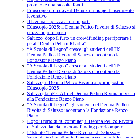
promuove una raccolta fondi
Eduscopio promuove il Denina primo per l'inserimento
lavorativo
Il Denina si piazza ai primi posti
Eduscopio 2025: il Denina Pellico Rivoira di Saluzzo si
piazza ai primi posti
Saluzzo, dopo il furto un crowdfunding per riportare i
pc al “Denina Pellico Rivoira”
“A Scuola di Legno” cresce: gli studenti dell’IIS
Denina Pellico Rivoira di Saluzzo incontrano la
Fondazione Renzo Piano
“A Scuola di Legno” cresce: gli studenti dell’IIS
Denina Pellico Rivoira di Saluzzo incontrano la
Fondazione Renzo Piano
Saluzzo, il Denina Pellico Rivoira ai primi posti in
Eduscopio 2025
Saluzzo, la 5E CAT del Denina Pellico Rivoira in visita
alla Fondazione Renzo Piano
“A Scuola di Legno”: gli studenti del Denina Pellico
Rivoira di Saluzzo incontrano la Fondazione Renzo
Piano
Dopo il furto di 40 computer, il Denina Pellico Rivoira
di Saluzzo lancia un crowdfunding per ricomprarli
L’Istituto "Denina Pellico Rivoira" di Saluzzo e
Verzuolo tra i migliori in Piemonte secondo Eduscopio