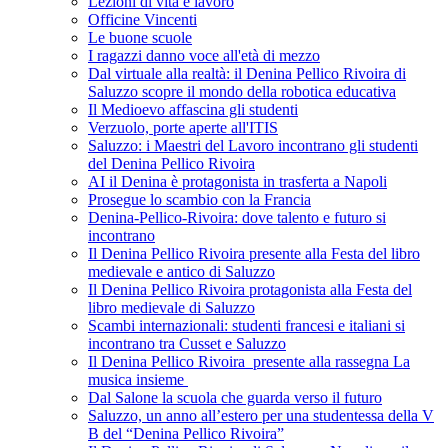
Lezioni di vita e lavoro
Officine Vincenti
Le buone scuole
I ragazzi danno voce all'età di mezzo
Dal virtuale alla realtà: il Denina Pellico Rivoira di
Saluzzo scopre il mondo della robotica educativa
Il Medioevo affascina gli studenti
Verzuolo, porte aperte all'ITIS
Saluzzo: i Maestri del Lavoro incontrano gli studenti
del Denina Pellico Rivoira
AI il Denina è protagonista in trasferta a Napoli
Prosegue lo scambio con la Francia
Denina-Pellico-Rivoira: dove talento e futuro si
incontrano
Il Denina Pellico Rivoira presente alla Festa del libro
medievale e antico di Saluzzo
Il Denina Pellico Rivoira protagonista alla Festa del
libro medievale di Saluzzo
Scambi internazionali: studenti francesi e italiani si
incontrano tra Cusset e Saluzzo
Il Denina Pellico Rivoira presente alla rassegna La
musica insieme
Dal Salone la scuola che guarda verso il futuro
Saluzzo, un anno all’estero per una studentessa della V
B del “Denina Pellico Rivoira”