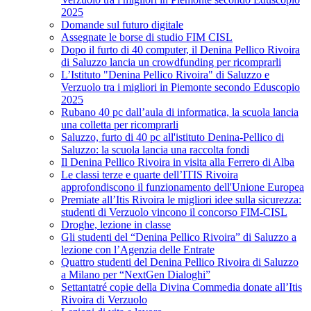
2025
Domande sul futuro digitale
Assegnate le borse di studio FIM CISL
Dopo il furto di 40 computer, il Denina Pellico Rivoira
di Saluzzo lancia un crowdfunding per ricomprarli
L’Istituto "Denina Pellico Rivoira" di Saluzzo e
Verzuolo tra i migliori in Piemonte secondo Eduscopio
2025
Rubano 40 pc dall’aula di informatica, la scuola lancia
una colletta per ricomprarli
Saluzzo, furto di 40 pc all'istituto Denina-Pellico di
Saluzzo: la scuola lancia una raccolta fondi
Il Denina Pellico Rivoira in visita alla Ferrero di Alba
Le classi terze e quarte dell’ITIS Rivoira
approfondiscono il funzionamento dell'Unione Europea
Premiate all’Itis Rivoira le migliori idee sulla sicurezza:
studenti di Verzuolo vincono il concorso FIM-CISL
Droghe, lezione in classe
Gli studenti del “Denina Pellico Rivoira” di Saluzzo a
lezione con l’Agenzia delle Entrate
Quattro studenti del Denina Pellico Rivoira di Saluzzo
a Milano per “NextGen Dialoghi”
Settantatré copie della Divina Commedia donate all’Itis
Rivoira di Verzuolo