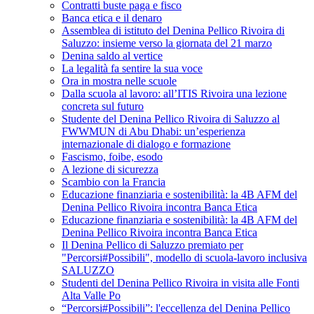
Contratti buste paga e fisco
Banca etica e il denaro
Assemblea di istituto del Denina Pellico Rivoira di
Saluzzo: insieme verso la giornata del 21 marzo
Denina saldo al vertice
La legalità fa sentire la sua voce
Ora in mostra nelle scuole
Dalla scuola al lavoro: all’ITIS Rivoira una lezione
concreta sul futuro
Studente del Denina Pellico Rivoira di Saluzzo al
FWWMUN di Abu Dhabi: un’esperienza
internazionale di dialogo e formazione
Fascismo, foibe, esodo
A lezione di sicurezza
Scambio con la Francia
Educazione finanziaria e sostenibilità: la 4B AFM del
Denina Pellico Rivoira incontra Banca Etica
Educazione finanziaria e sostenibilità: la 4B AFM del
Denina Pellico Rivoira incontra Banca Etica
Il Denina Pellico di Saluzzo premiato per
"Percorsi#Possibili", modello di scuola-lavoro inclusiva
SALUZZO
Studenti del Denina Pellico Rivoira in visita alle Fonti
Alta Valle Po
“Percorsi#Possibili”: l'eccellenza del Denina Pellico