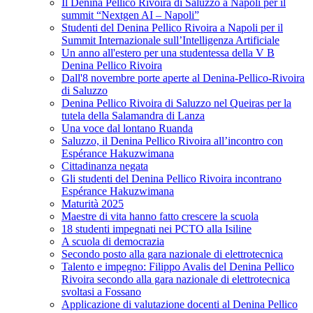
Il Denina Pellico Rivoira di Saluzzo a Napoli per il
summit “Nextgen AI – Napoli”
Studenti del Denina Pellico Rivoira a Napoli per il
Summit Internazionale sull’Intelligenza Artificiale
Un anno all'estero per una studentessa della V B
Denina Pellico Rivoira
Dall'8 novembre porte aperte al Denina-Pellico-Rivoira
di Saluzzo
Denina Pellico Rivoira di Saluzzo nel Queiras per la
tutela della Salamandra di Lanza
Una voce dal lontano Ruanda
Saluzzo, il Denina Pellico Rivoira all’incontro con
Espérance Hakuzwimana
Cittadinanza negata
Gli studenti del Denina Pellico Rivoira incontrano
Espérance Hakuzwimana
Maturità 2025
Maestre di vita hanno fatto crescere la scuola
18 studenti impegnati nei PCTO alla Isiline
A scuola di democrazia
Secondo posto alla gara nazionale di elettrotecnica
Talento e impegno: Filippo Avalis del Denina Pellico
Rivoira secondo alla gara nazionale di elettrotecnica
svoltasi a Fossano
Applicazione di valutazione docenti al Denina Pellico