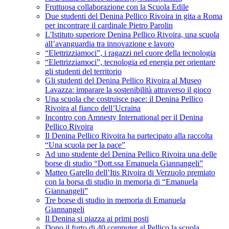
Fruttuosa collaborazione con la Scuola Edile
Due studenti del Denina Pellico Rivoira in gita a Roma
per incontrare il cardinale Pietro Parolin
L'Istituto superiore Denina Pellico Rivoira, una scuola
all’avanguardia tra innovazione e lavoro
“Elettrizziamoci”, i ragazzi nel cuore della tecnologia
“Elettrizziamoci”, tecnologia ed energia per orientare
gli studenti del territorio
Gli studenti del Denina Pellico Rivoira al Museo
Lavazza: imparare la sostenibilità attraverso il gioco
Una scuola che costruisce pace: il Denina Pellico
Rivoira al fianco dell’Ucraina
Incontro con Amnesty International per il Denina
Pellico Rivoira
Il Denina Pellico Rivoira ha partecipato alla raccolta
“Una scuola per la pace”
Ad uno studente del Denina Pellico Rivoira una delle
borse di studio “Dott.ssa Emanuela Giannangeli”
Matteo Garello dell’Itis Rivoira di Verzuolo premiato
con la borsa di studio in memoria di “Emanuela
Giannangeli”
Tre borse di studio in memoria di Emanuela
Giannangeli
Il Denina si piazza ai primi posti
Dopo il furto di 40 computer al Pellico la scuola