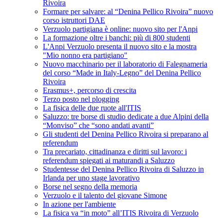
Rivoira
Formare per salvare: al “Denina Pellico Rivoira” nuovo
corso istruttori DAE
Verzuolo partigiana è online: nuovo sito per l'Anpi
La formazione oltre i banchi: più di 800 studenti
L'Anpi Verzuolo presenta il nuovo sito e la mostra
"Mio nonno era partigiano"
Nuovo macchinario per il laboratorio di Falegnameria
del corso “Made in Italy-Legno” del Denina Pellico
Rivoira
Erasmus+, percorso di crescita
Terzo posto nel plogging
La fisica delle due ruote all'ITIS
Saluzzo: tre borse di studio dedicate a due Alpini della
“Monviso” che “sono andati avanti”
Gli studenti del Denina Pellico Rivoira si preparano al
referendum
Tra precariato, cittadinanza e diritti sul lavoro: i
referendum spiegati ai maturandi a Saluzzo
Studentesse del Denina Pellico Rivoira di Saluzzo in
Irlanda per uno stage lavorativo
Borse nel segno della memoria
Verzuolo e il talento del giovane Simone
In azione per l'ambiente
La fisica va “in moto” all’ITIS Rivoira di Verzuolo