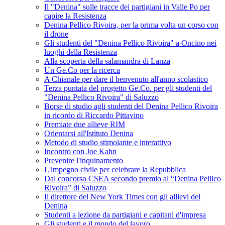
Il "Denina" sulle tracce dei partigiani in Valle Po per
capire la Resistenza
Denina Pellico Rivoira, per la prima volta un corso con
il drone
Gli studenti del "Denina Pellico Rivoira" a Oncino nei
luoghi della Resistenza
Alla scoperta della salamandra di Lanza
Un Ge.Co per la ricerca
A Chianale per dare il benvenuto all'anno scolastico
Terza puntata del progetto Ge.Co. per gli studenti del
"Denina Pellico Rivoira" di Saluzzo
Borse di studio agli studenti del Denina Pellico Rivoira
in ricordo di Riccardo Pittavino
Premiate due allieve RIM
Orientarsi all'Istituto Denina
Metodo di studio stimolante e interattivo
Incontro con Joe Kahn
Prevenire l'inquinamento
L'impegno civile per celebrare la Repubblica
Dal concorso CSEA secondo premio al “Denina Pellico
Rivoira” di Saluzzo
Il direttore del New York Times con gli allievi del
Denina
Studenti a lezione da partigiani e capitani d'impresa
Gli studenti e il mondo del lavoro