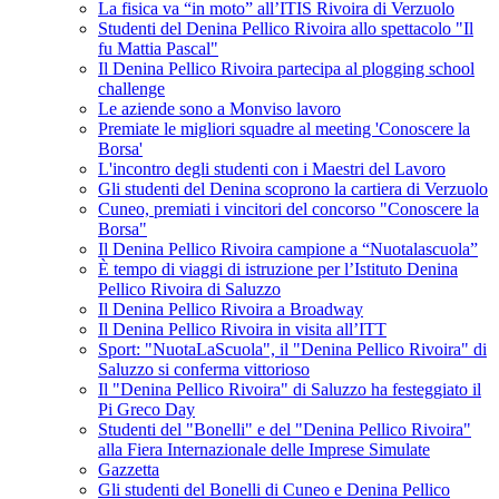
La fisica va “in moto” all’ITIS Rivoira di Verzuolo
Studenti del Denina Pellico Rivoira allo spettacolo "Il
fu Mattia Pascal"
Il Denina Pellico Rivoira partecipa al plogging school
challenge
Le aziende sono a Monviso lavoro
Premiate le migliori squadre al meeting 'Conoscere la
Borsa'
L'incontro degli studenti con i Maestri del Lavoro
Gli studenti del Denina scoprono la cartiera di Verzuolo
Cuneo, premiati i vincitori del concorso "Conoscere la
Borsa"
Il Denina Pellico Rivoira campione a “Nuotalascuola”
È tempo di viaggi di istruzione per l’Istituto Denina
Pellico Rivoira di Saluzzo
Il Denina Pellico Rivoira a Broadway
Il Denina Pellico Rivoira in visita all’ITT
Sport: "NuotaLaScuola", il "Denina Pellico Rivoira" di
Saluzzo si conferma vittorioso
Il "Denina Pellico Rivoira" di Saluzzo ha festeggiato il
Pi Greco Day
Studenti del "Bonelli" e del "Denina Pellico Rivoira"
alla Fiera Internazionale delle Imprese Simulate
Gazzetta
Gli studenti del Bonelli di Cuneo e Denina Pellico