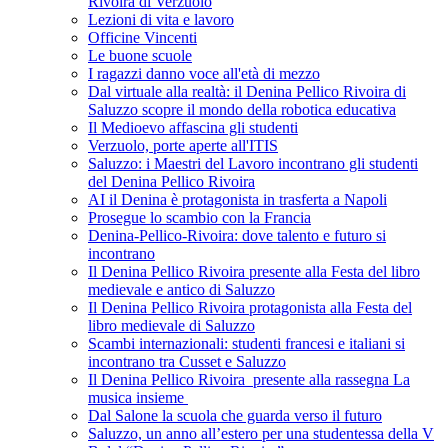
Rivoira di Verzuolo
Lezioni di vita e lavoro
Officine Vincenti
Le buone scuole
I ragazzi danno voce all'età di mezzo
Dal virtuale alla realtà: il Denina Pellico Rivoira di
Saluzzo scopre il mondo della robotica educativa
Il Medioevo affascina gli studenti
Verzuolo, porte aperte all'ITIS
Saluzzo: i Maestri del Lavoro incontrano gli studenti
del Denina Pellico Rivoira
AI il Denina è protagonista in trasferta a Napoli
Prosegue lo scambio con la Francia
Denina-Pellico-Rivoira: dove talento e futuro si
incontrano
Il Denina Pellico Rivoira presente alla Festa del libro
medievale e antico di Saluzzo
Il Denina Pellico Rivoira protagonista alla Festa del
libro medievale di Saluzzo
Scambi internazionali: studenti francesi e italiani si
incontrano tra Cusset e Saluzzo
Il Denina Pellico Rivoira presente alla rassegna La
musica insieme
Dal Salone la scuola che guarda verso il futuro
Saluzzo, un anno all’estero per una studentessa della V