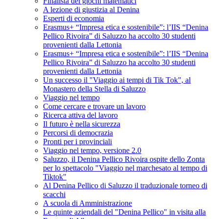
Finalista dei giochi matematici
A lezione di giustizia al Denina
Esperti di economia
Erasmus+ “Impresa etica e sostenibile”: l’IIS “Denina
Pellico Rivoira” di Saluzzo ha accolto 30 studenti
provenienti dalla Lettonia
Erasmus+ “Impresa etica e sostenibile”: l’IIS “Denina
Pellico Rivoira” di Saluzzo ha accolto 30 studenti
provenienti dalla Lettonia
Un successo il "Viaggio ai tempi di Tik Tok", al
Monastero della Stella di Saluzzo
Viaggio nel tempo
Come cercare e trovare un lavoro
Ricerca attiva del lavoro
Il futuro è nella sicurezza
Percorsi di democrazia
Pronti per i provinciali
Viaggio nel tempo, versione 2.0
Saluzzo, il Denina Pellico Rivoira ospite dello Zonta
per lo spettacolo "Viaggio nel marchesato al tempo di
Tiktok"
Al Denina Pellico di Saluzzo il traduzionale torneo di
scacchi
A scuola di Amministrazione
Le quinte aziendali del "Denina Pellico" in visita alla