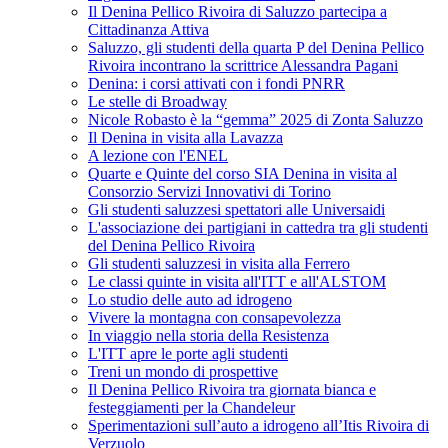
Il Denina Pellico Rivoira di Saluzzo partecipa a
Cittadinanza Attiva
Saluzzo, gli studenti della quarta P del Denina Pellico
Rivoira incontrano la scrittrice Alessandra Pagani
Denina: i corsi attivati con i fondi PNRR
Le stelle di Broadway
Nicole Robasto è la “gemma” 2025 di Zonta Saluzzo
Il Denina in visita alla Lavazza
A lezione con l'ENEL
Quarte e Quinte del corso SIA Denina in visita al
Consorzio Servizi Innovativi di Torino
Gli studenti saluzzesi spettatori alle Universaidi
L'associazione dei partigiani in cattedra tra gli studenti
del Denina Pellico Rivoira
Gli studenti saluzzesi in visita alla Ferrero
Le classi quinte in visita all'ITT e all'ALSTOM
Lo studio delle auto ad idrogeno
Vivere la montagna con consapevolezza
In viaggio nella storia della Resistenza
L'ITT apre le porte agli studenti
Treni un mondo di prospettive
Il Denina Pellico Rivoira tra giornata bianca e
festeggiamenti per la Chandeleur
Sperimentazioni sull’auto a idrogeno all’Itis Rivoira di
Verzuolo