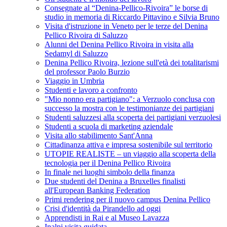
Consegnate al “Denina-Pellico-Rivoira” le borse di
studio in memoria di Riccardo Pittavino e Silvia Bruno
Visita d'istruzione in Veneto per le terze del Denina
Pellico Rivoira di Saluzzo
Alunni del Denina Pellico Rivoira in visita alla
Sedamyl di Saluzzo
Denina Pellico Rivoira, lezione sull'età dei totalitarismi
del professor Paolo Burzio
Viaggio in Umbria
Studenti e lavoro a confronto
"Mio nonno era partigiano": a Verzuolo conclusa con
successo la mostra con le testimonianze dei partigiani
Studenti saluzzesi alla scoperta dei partigiani verzuolesi
Studenti a scuola di marketing aziendale
Visita allo stabilimento Sant'Anna
Cittadinanza attiva e impresa sostenibile sul territorio
UTOPIE REALISTE – un viaggio alla scoperta della
tecnologia per il Denina Pellico Rivoira
In finale nei luoghi simbolo della finanza
Due studenti del Denina a Bruxelles finalisti
all'European Banking Federation
Primi rendering per il nuovo campus Denina Pellico
Crisi d'identità da Pirandello ad oggi
Apprendisti in Rai e al Museo Lavazza
Inalpi visita guidata