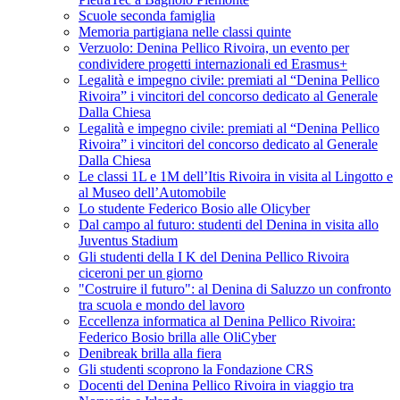
Scuole seconda famiglia
Memoria partigiana nelle classi quinte
Verzuolo: Denina Pellico Rivoira, un evento per
condividere progetti internazionali ed Erasmus+
Legalità e impegno civile: premiati al “Denina Pellico
Rivoira” i vincitori del concorso dedicato al Generale
Dalla Chiesa
Legalità e impegno civile: premiati al “Denina Pellico
Rivoira” i vincitori del concorso dedicato al Generale
Dalla Chiesa
Le classi 1L e 1M dell’Itis Rivoira in visita al Lingotto e
al Museo dell’Automobile
Lo studente Federico Bosio alle Olicyber
Dal campo al futuro: studenti del Denina in visita allo
Juventus Stadium
Gli studenti della I K del Denina Pellico Rivoira
ciceroni per un giorno
"Costruire il futuro": al Denina di Saluzzo un confronto
tra scuola e mondo del lavoro
Eccellenza informatica al Denina Pellico Rivoira:
Federico Bosio brilla alle OliCyber
Denibreak brilla alla fiera
Gli studenti scoprono la Fondazione CRS
Docenti del Denina Pellico Rivoira in viaggio tra