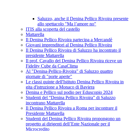
Saluzzo, anche il Denina Pellico Rivoira presente
allo spettacolo "Ma l’amore no"
ITIS alla scoperta del castello
Mattarella
Il Denina Pellico Rivoira partecipa a Mercandè
Giovani imprenditori al Denina Pellico Rivoira
Il Denina Pellico Rivoira di Saluzzo ha incontrato il
presidente Mattarella
Il prof. Cavallo del Denina Pellico Rivoira riceve un
Fidelity Cube da CasaClima
Al "Denina-Pellico-Rivoira" di Saluzzo quattro
giornate di "porte aperte"
Le classi quinte dell'Istituto Denina Pellico Rivoira in
gita d'istruzione a Monaco di Baviera
Denina e Pellico sul podio per Eduscopio 2024
Studenti del “Denina Pellico Rivoira” di Saluzzo
incontrano Mattarella
Il Denina Pellico Rivoira a Roma per incontrare il
Presidente Mattarella
Studenti del Denina Pellico Rivoira propongono un
progetto ai dirigenti dell’Ente Nazionale per il
Microcredito