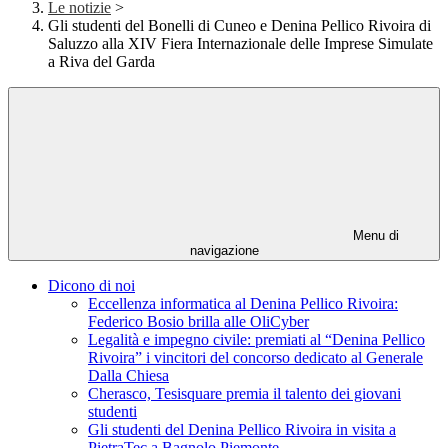
Le notizie
>
Gli studenti del Bonelli di Cuneo e Denina Pellico Rivoira di
Saluzzo alla XIV Fiera Internazionale delle Imprese Simulate
a Riva del Garda
Menu di
navigazione
Dicono di noi
Eccellenza informatica al Denina Pellico Rivoira:
Federico Bosio brilla alle OliCyber
Legalità e impegno civile: premiati al “Denina Pellico
Rivoira” i vincitori del concorso dedicato al Generale
Dalla Chiesa
Cherasco, Tesisquare premia il talento dei giovani
studenti
Gli studenti del Denina Pellico Rivoira in visita a
PietraTec a Bagnolo Piemonte