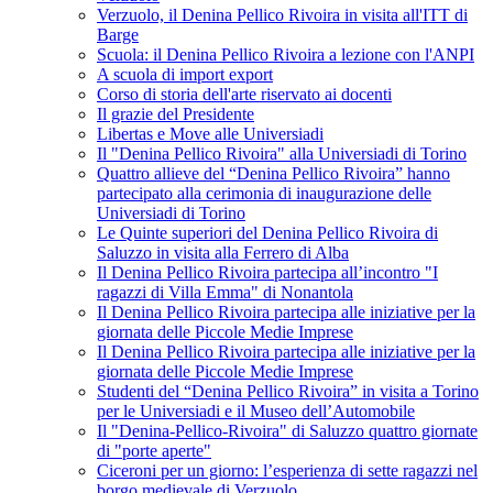
Verzuolo, il Denina Pellico Rivoira in visita all'ITT di
Barge
Scuola: il Denina Pellico Rivoira a lezione con l'ANPI
A scuola di import export
Corso di storia dell'arte riservato ai docenti
Il grazie del Presidente
Libertas e Move alle Universiadi
Il "Denina Pellico Rivoira" alla Universiadi di Torino
Quattro allieve del “Denina Pellico Rivoira” hanno
partecipato alla cerimonia di inaugurazione delle
Universiadi di Torino
Le Quinte superiori del Denina Pellico Rivoira di
Saluzzo in visita alla Ferrero di Alba
Il Denina Pellico Rivoira partecipa all’incontro "I
ragazzi di Villa Emma" di Nonantola
Il Denina Pellico Rivoira partecipa alle iniziative per la
giornata delle Piccole Medie Imprese
Il Denina Pellico Rivoira partecipa alle iniziative per la
giornata delle Piccole Medie Imprese
Studenti del “Denina Pellico Rivoira” in visita a Torino
per le Universiadi e il Museo dell’Automobile
Il "Denina-Pellico-Rivoira" di Saluzzo quattro giornate
di "porte aperte"
Ciceroni per un giorno: l’esperienza di sette ragazzi nel
borgo medievale di Verzuolo