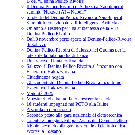
B del “Denina Pellico Rivoira”
Il Denina Pellico Rivoira di Saluzzo a Napoli per il
summit “Nextgen AI – Napoli”
Studenti del Denina Pellico Rivoira a Napoli per il
Summit Internazionale sull’Intelligenza Artificiale
Un anno all'estero per una studentessa della V B
Denina Pellico Rivoira
Dall'8 novembre porte aperte al Denina-Pellico-Rivoira
di Saluzzo
Denina Pellico Rivoira di Saluzzo nel Queiras per la
tutela della Salamandra di Lanza
Una voce dal lontano Ruanda
Saluzzo, il Denina Pellico Rivoira all’incontro con
Espérance Hakuzwimana
Cittadinanza negata
Gli studenti del Denina Pellico Rivoira incontrano
Espérance Hakuzwimana
Maturità 2025
Maestre di vita hanno fatto crescere la scuola
18 studenti impegnati nei PCTO alla Isiline
A scuola di democrazia
Secondo posto alla gara nazionale di elettrotecnica
Talento e impegno: Filippo Avalis del Denina Pellico
Rivoira secondo alla gara nazionale di elettrotecnica
svoltasi a Fossano