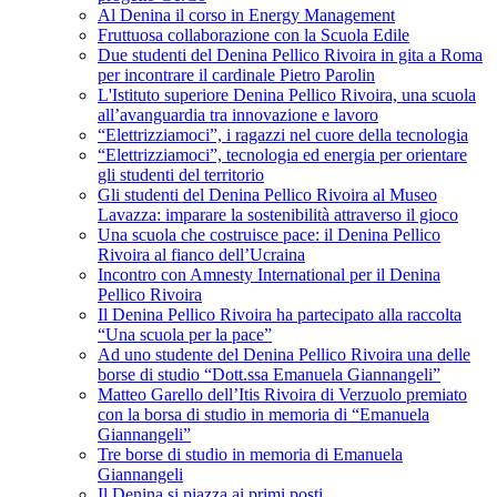
Al Denina il corso in Energy Management
Fruttuosa collaborazione con la Scuola Edile
Due studenti del Denina Pellico Rivoira in gita a Roma
per incontrare il cardinale Pietro Parolin
L'Istituto superiore Denina Pellico Rivoira, una scuola
all’avanguardia tra innovazione e lavoro
“Elettrizziamoci”, i ragazzi nel cuore della tecnologia
“Elettrizziamoci”, tecnologia ed energia per orientare
gli studenti del territorio
Gli studenti del Denina Pellico Rivoira al Museo
Lavazza: imparare la sostenibilità attraverso il gioco
Una scuola che costruisce pace: il Denina Pellico
Rivoira al fianco dell’Ucraina
Incontro con Amnesty International per il Denina
Pellico Rivoira
Il Denina Pellico Rivoira ha partecipato alla raccolta
“Una scuola per la pace”
Ad uno studente del Denina Pellico Rivoira una delle
borse di studio “Dott.ssa Emanuela Giannangeli”
Matteo Garello dell’Itis Rivoira di Verzuolo premiato
con la borsa di studio in memoria di “Emanuela
Giannangeli”
Tre borse di studio in memoria di Emanuela
Giannangeli
Il Denina si piazza ai primi posti