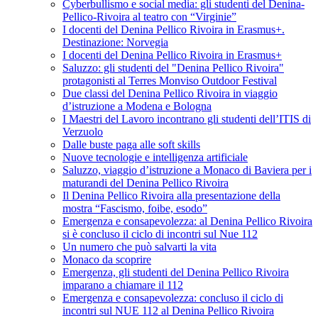
Cyberbullismo e social media: gli studenti del Denina-
Pellico-Rivoira al teatro con “Virginie”
I docenti del Denina Pellico Rivoira in Erasmus+.
Destinazione: Norvegia
I docenti del Denina Pellico Rivoira in Erasmus+
Saluzzo: gli studenti del "Denina Pellico Rivoira"
protagonisti al Terres Monviso Outdoor Festival
Due classi del Denina Pellico Rivoira in viaggio
d’istruzione a Modena e Bologna
I Maestri del Lavoro incontrano gli studenti dell’ITIS di
Verzuolo
Dalle buste paga alle soft skills
Nuove tecnologie e intelligenza artificiale
Saluzzo, viaggio d’istruzione a Monaco di Baviera per i
maturandi del Denina Pellico Rivoira
Il Denina Pellico Rivoira alla presentazione della
mostra “Fascismo, foibe, esodo”
Emergenza e consapevolezza: al Denina Pellico Rivoira
si è concluso il ciclo di incontri sul Nue 112
Un numero che può salvarti la vita
Monaco da scoprire
Emergenza, gli studenti del Denina Pellico Rivoira
imparano a chiamare il 112
Emergenza e consapevolezza: concluso il ciclo di
incontri sul NUE 112 al Denina Pellico Rivoira