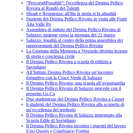
“Percorsi#Possibili”: l'eccellenza del Denina Pellico
Rivoira al Rondò dei Talenti
Shoah e Resistenza: all'Itis la storia si fa attualità
Studenti del Denina Pellico Rivoira in visita alle Fonti
Alta Valle Po
Assemblea di istituto del Denina Pellico Rivoira di
Saluzzo: insieme verso la giornata del 21 marzo
Saluzzo: legalità al centro della prima assemblea dei
rappresentanti del Denina Pellico Rivoira
La Giornata della Memoria a Verzuolo diventa lezione
di storia e coscienza civile
Il Denina Pellico Rivoira a scuola di edilizia a
Savigliano
All’Istituto Denina Pellico Rivoira un’incontro
formativo con la Croce Verde di Saluzzo
Il Denina Pellico Rivoira, una scuola all’avanguardia
Il Denina Pellico Rivoira di Saluzzo procede con il
progetto Ge.Co
Due studentesse del Denina Pellico Rivoira a Cusset
li studenti del Denina Pellico Rivoira alla scoperta di
un’eccellenza del territorio
Il Denina Pellico Rivoira di Saluzzo impegnato alla
Scuola Edile di Savigliano
Il Denina Pellico Rivoira incontra i maestri del lavoro
Ezio Querio e Gianfranco Fortina