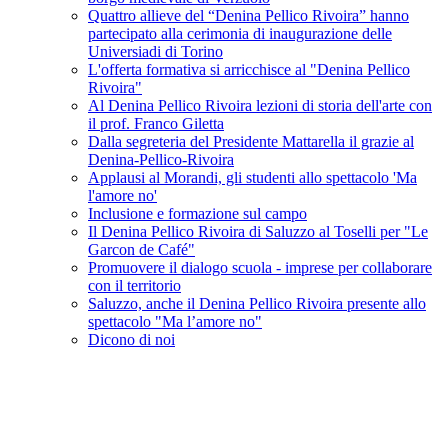
Quattro allieve del “Denina Pellico Rivoira” hanno
partecipato alla cerimonia di inaugurazione delle
Universiadi di Torino
L'offerta formativa si arricchisce al "Denina Pellico
Rivoira"
Al Denina Pellico Rivoira lezioni di storia dell'arte con
il prof. Franco Giletta
Dalla segreteria del Presidente Mattarella il grazie al
Denina-Pellico-Rivoira
Applausi al Morandi, gli studenti allo spettacolo 'Ma
l'amore no'
Inclusione e formazione sul campo
Il Denina Pellico Rivoira di Saluzzo al Toselli per "Le
Garcon de Café"
Promuovere il dialogo scuola - imprese per collaborare
con il territorio
Saluzzo, anche il Denina Pellico Rivoira presente allo
spettacolo "Ma l’amore no"
Dicono di noi