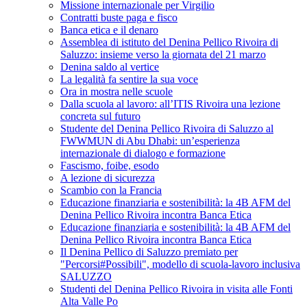
Missione internazionale per Virgilio
Contratti buste paga e fisco
Banca etica e il denaro
Assemblea di istituto del Denina Pellico Rivoira di
Saluzzo: insieme verso la giornata del 21 marzo
Denina saldo al vertice
La legalità fa sentire la sua voce
Ora in mostra nelle scuole
Dalla scuola al lavoro: all’ITIS Rivoira una lezione
concreta sul futuro
Studente del Denina Pellico Rivoira di Saluzzo al
FWWMUN di Abu Dhabi: un’esperienza
internazionale di dialogo e formazione
Fascismo, foibe, esodo
A lezione di sicurezza
Scambio con la Francia
Educazione finanziaria e sostenibilità: la 4B AFM del
Denina Pellico Rivoira incontra Banca Etica
Educazione finanziaria e sostenibilità: la 4B AFM del
Denina Pellico Rivoira incontra Banca Etica
Il Denina Pellico di Saluzzo premiato per
"Percorsi#Possibili", modello di scuola-lavoro inclusiva
SALUZZO
Studenti del Denina Pellico Rivoira in visita alle Fonti
Alta Valle Po