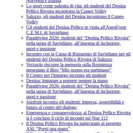
Norvegia e Irlanda
Lo sport come palestra di vita: gli studenti del Denina
Pellico Rivoira incontrano la Cuneo Volley
Saluzzo, gli studenti del Denina incontrano il Cuneo
Volley
Gli studenti del Denina Pellico in visita all'AgenForm
C.E.M.I. di Savigliano
Paradriving 2026: studenti del “Denina Pellico Rivoira”
nella tappa di Savigliano, all’insegna di inclusione,
sport e passione
Incontro con la Cassa di Risparmio di Savigliano per gli
studenti del Denina Pellico Rivoira di Saluzzo
Verzuolo riscopre la memoria sulla Resistenza
presentato il libro “Mio nonno era partigiano”
Il Centro per l'impiego incontra gli studenti
Denina: imparare a porgere sempre la mano
Paradriving 2026: studenti del “Denina Pellico Rivoira”
nella tappa di Savigliano, all’insegna di inclusione,
sport e passione
Joinfruit incontra gli studenti: impresa, sostenibilità e
futuro al centro del dialogo
Emergenza e consapevolezza: al Denina Pellico Rivoira
si è concluso il ciclo di incontri sul Nue 112
Il Denina Pellico Rivoira ha partecipato al progetto
ASL “Porgi una mano”