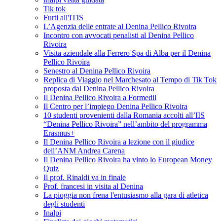
Tik tok
Furti all'ITIS
L’Agenzia delle entrate al Denina Pellico Rivoira
Incontro con avvocati penalisti al Denina Pellico
Rivoira
Visita aziendale alla Ferrero Spa di Alba per il Denina
Pellico Rivoira
Senestro al Denina Pellico Rivoira
Replica di Viaggio nel Marchesato al Tempo di Tik Tok
proposta dal Denina Pellico Rivoira
Il Denina Pellico Rivoira a Formedil
Il Centro per l’impiego Denina Pellico Rivoira
10 studenti provenienti dalla Romania accolti all’IIS
“Denina Pellico Rivoira” nell’ambito del programma
Erasmus+
Il Denina Pellico Rivoira a lezione con il giudice
dell’ANM Andrea Carena
Il Denina Pellico Rivoira ha vinto lo European Money
Quiz
Il prof. Rinaldi va in finale
Prof. francesi in visita al Denina
La pioggia non frena l'entusiasmo alla gara di atletica
degli studenti
Inalpi