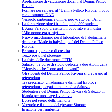
Applicazione di valutazione docenti al Denina Pellico
Rivoira
Formare per salvare: al “Denina Pellico Rivoira” nuovo
corso istruttori DAE
Verzuolo partigiana è online: nuovo sito per l'Anpi
La formazione oltre i banchi: più di 800 studenti
L'Anpi Verzuolo presenta il nuovo sito e la mostra
"Mio nonno era partigiano"
Nuovo macchinario per il laboratorio di Falegnameria
del corso “Made in Italy-Legno” del Denina Pellico
Rivoira
Erasmus+, percorso di crescita
Terzo posto nel plogging
La fisica delle due ruote all'ITIS
Saluzzo: tre borse di studio dedicate a due Alpini della
“Monviso” che “sono andati avanti”
Gli studenti del Denina Pellico Rivoira si preparano al
referendum
Tra precariato, cittadinanza e diritti sul lavoro: i
referendum spiegati ai maturandi a Saluzzo
Studentesse del Denina Pellico Rivoira di Saluzzo in
Irlanda per uno stage lavorativo
Borse nel segno della memoria
Verzuolo e il talento del giovane Simone
In azione per l'ambiente