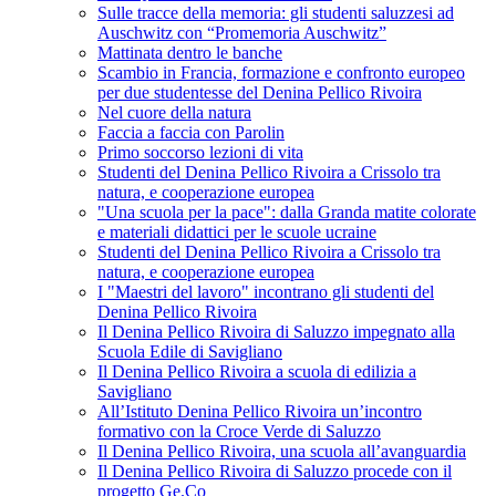
Sulle tracce della memoria: gli studenti saluzzesi ad
Auschwitz con “Promemoria Auschwitz”
Mattinata dentro le banche
Scambio in Francia, formazione e confronto europeo
per due studentesse del Denina Pellico Rivoira
Nel cuore della natura
Faccia a faccia con Parolin
Primo soccorso lezioni di vita
Studenti del Denina Pellico Rivoira a Crissolo tra
natura, e cooperazione europea
"Una scuola per la pace": dalla Granda matite colorate
e materiali didattici per le scuole ucraine
Studenti del Denina Pellico Rivoira a Crissolo tra
natura, e cooperazione europea
I "Maestri del lavoro" incontrano gli studenti del
Denina Pellico Rivoira
Il Denina Pellico Rivoira di Saluzzo impegnato alla
Scuola Edile di Savigliano
Il Denina Pellico Rivoira a scuola di edilizia a
Savigliano
All’Istituto Denina Pellico Rivoira un’incontro
formativo con la Croce Verde di Saluzzo
Il Denina Pellico Rivoira, una scuola all’avanguardia
Il Denina Pellico Rivoira di Saluzzo procede con il
progetto Ge.Co