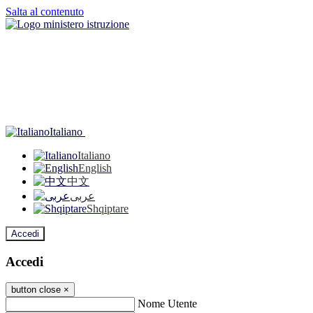
Salta al contenuto
Italiano
Italiano
English
中文
عربى
Shqiptare
Accedi
Accedi
button close
×
Nome Utente