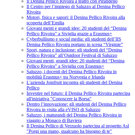
Il Denina Pellico Rivoira a teatro con Pirandello
Il Centro per l’impiego di Saluzzo al Denina Pellico
Rivoira
Motori, fisica e sapori: il Denina Pellico Rivoira alla
scoperta dell’Emilia
Giovani menti e grandi idee: 20 studenti del “Denina
Pellico Rivoira” a Siviglia grazie a Erasmus+
Cyberbullismo e social media: gli studenti dell’IIS
Denina Pellico Rivoira portano in scena “Virginie”
Sport, natura e inclusione: gli studenti del “Denina
Pellico Rivoira” all’Outdoor Festival di Saluzzo
Giovani menti, grandi idee: 20 studenti del “Denina
Pellico Rivoira” a Siviglia con Erasmus+
Saluzzo, i docenti del Denina Pellico Rivoira in
mobilità Erasmus+ tra Norvegia e Irlanda
L'azienda Joinfruit incontra gli studenti del Denina
Pellico
Investire nel futuro: il Denina Pellico Rivoira partecipa
all'iniziativa "Conoscere la Borsa"
Dentro l’innovazione: gli studenti del Denina Pellico
Rivoira in visita alla eVISO di Saluzzo
Saluzzo, i maturandi del Denina Pellico Rivoira in
viaggio a Monaco di Baviera
Il Denina Pellico di Verzuolo partecipa al progetto Asl
"Porgi una mano, qualcuno ha bisogno di te"