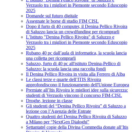
Verzuolo tra i migliori in Piemonte secondo Eduscopio
2025
Domande sul futuro digitale
Assegnate le borse di studio FIM CISL
Dopo il furto di 40 computer, il Denina Pellico Rivoira
di Saluzzo lancia un crowdfunding per ricomprarli
L’Istituto "Denina Pellico Rivoira" di Saluzzo e
Verzuolo tra i migliori in Piemonte secondo Eduscopio
2025
Rubano 40 pc dall’aula di informatica, la scuola lancia
una colletta per ricomprarli
Saluzzo, furto di 40 pc all'istituto Denina-Pellico di
Saluzzo: la scuola lancia una raccolta fondi
Il Denina Pellico Rivoira in visita alla Ferrero di Alba
Le classi terze e quarte dell’ITIS Rivoira
approfondiscono il funzionamento dell'Unione Europea
Premiate all’Itis Rivoira le migliori idee sulla sicurezza:
studenti di Verzuolo vincono il concorso FIM-CISL
Droghe, lezione in classe
Gli studenti del “Denina Pellico Rivoira” di Saluzzo a
lezione con l’Agenzia delle Entrate
Quattro studenti del Denina Pellico Rivoira di Saluzzo
a Milano per “NextGen Dialoghi”
Settantatré copie della Divina Commedia donate all’Itis