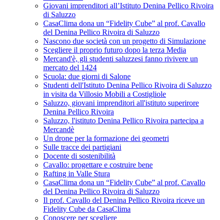
Giovani imprenditori all’Istituto Denina Pellico Rivoira
di Saluzzo
CasaClima dona un “Fidelity Cube” al prof. Cavallo
del Denina Pellico Rivoira di Saluzzo
Nascono due società con un progetto di Simulazione
Scegliere il proprio futuro dopo la terza Media
Mercand'è, gli studenti saluzzesi fanno rivivere un
mercato del 1424
Scuola: due giorni di Salone
Studenti dell'Istituto Denina Pellico Rivoira di Saluzzo
in visita da Villosio Mobili a Costigliole
Saluzzo, giovani imprenditori all'istituto superirore
Denina Pellico Rivoira
Saluzzo, l'istituto Denina Pellico Rivoira partecipa a
Mercandè
Un drone per la formazione dei geometri
Sulle tracce dei partigiani
Docente di sostenibilità
Cavallo: progettare e costruire bene
Rafting in Valle Stura
CasaClima dona un “Fidelity Cube” al prof. Cavallo
del Denina Pellico Rivoira di Saluzzo
Il prof. Cavallo del Denina Pellico Rivoira riceve un
Fidelity Cube da CasaClima
Conoscere per scegliere