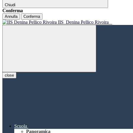
Chiudi
Conferma
Annulla
Conferma
IIS
Denina Pellico Rivoira
close
Scuola
Panoramica