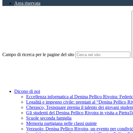
Area riservata
Campo di ricerca per le pagine del sito
Dicono di noi
Eccellenza informatica al Denina Pellico Rivoira: Federic
Legalità e impegno civile: premiati al “Denina Pellico Ri
Cherasco, Tesisquare premia il talento dei giovani student
Gli studenti del Denina Pellico Rivoira in visita a Pietr
Scuole seconda famiglia
Memoria partigiana nelle classi quinte
Verzuolo: Denina Pellico Rivoira, un evento per condivid