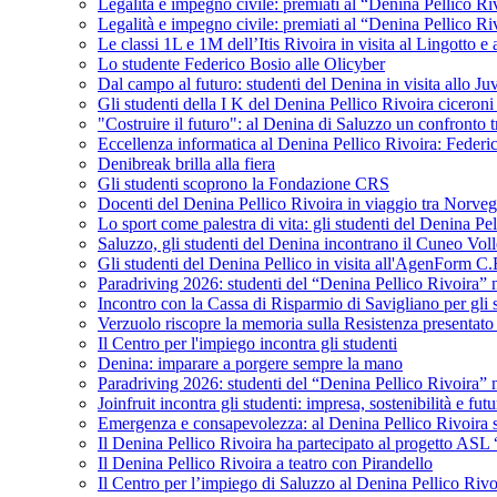
Legalità e impegno civile: premiati al “Denina Pellico Ri
Legalità e impegno civile: premiati al “Denina Pellico Ri
Le classi 1L e 1M dell’Itis Rivoira in visita al Lingotto 
Lo studente Federico Bosio alle Olicyber
Dal campo al futuro: studenti del Denina in visita allo J
Gli studenti della I K del Denina Pellico Rivoira ciceroni
"Costruire il futuro": al Denina di Saluzzo un confronto 
Eccellenza informatica al Denina Pellico Rivoira: Federic
Denibreak brilla alla fiera
Gli studenti scoprono la Fondazione CRS
Docenti del Denina Pellico Rivoira in viaggio tra Norveg
Lo sport come palestra di vita: gli studenti del Denina P
Saluzzo, gli studenti del Denina incontrano il Cuneo Vol
Gli studenti del Denina Pellico in visita all'AgenForm C.
Paradriving 2026: studenti del “Denina Pellico Rivoira” ne
Incontro con la Cassa di Risparmio di Savigliano per gli 
Verzuolo riscopre la memoria sulla Resistenza presentato 
Il Centro per l'impiego incontra gli studenti
Denina: imparare a porgere sempre la mano
Paradriving 2026: studenti del “Denina Pellico Rivoira” ne
Joinfruit incontra gli studenti: impresa, sostenibilità e fut
Emergenza e consapevolezza: al Denina Pellico Rivoira si 
Il Denina Pellico Rivoira ha partecipato al progetto AS
Il Denina Pellico Rivoira a teatro con Pirandello
Il Centro per l’impiego di Saluzzo al Denina Pellico Rivo