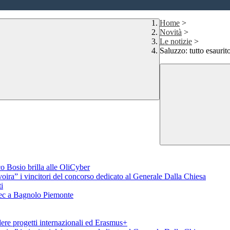
Home
>
Novità
>
Le notizie
>
Saluzzo: tutto esaurit
o Bosio brilla alle OliCyber
voira” i vincitori del concorso dedicato al Generale Dalla Chiesa
i
aTec a Bagnolo Piemonte
ere progetti internazionali ed Erasmus+