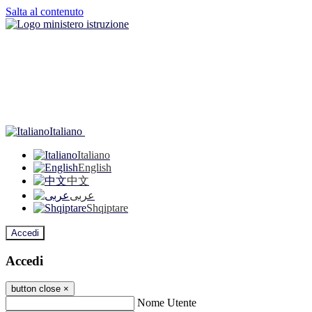
Salta al contenuto
Italiano
Italiano
English
中文
عربى
Shqiptare
Accedi
Accedi
button close
×
Nome Utente