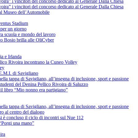
voira” i vincitori del concorso dedicato al Generale Dalla Chiesa
voira” i vincitori del concorso dedicato al Generale Dalla Chiesa
e al Museo dell’Automobile
uventus Stadium
 per un giorno
tra scuola e mondo del lavoro
o Bosio brilla alle OliCyber
ia e Irlanda
ellico Rivoira incontrano la Cuneo Volley
ley
E.M.I. di Savigliano
lla tappa di Savigliano, all’insegna di inclusione, sport e passione
studenti del Denina Pellico Rivoira di Saluzzo
il libro “Mio nonno era partigiano”
lla tappa di Savigliano, all’insegna di inclusione, sport e passione
uro al centro del dialogo
è concluso il ciclo di incontri sul Nue 112
L “Porgi una mano”
ira