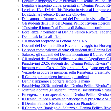
Legalità e impegno civile: premiati al “Denina Pellico Ri
Legalità e impegno civile: premiati al “Denina Pellico Ri
Le classi 1L e 1M dell’Itis Rivoira in visita al Lingotto 
Lo studente Federico Bosio alle Olicyber
Dal campo al futuro: studenti del Denina in visita allo J
Gli studenti della I K del Denina Pellico Rivoira ciceroni
"Costruire il futuro": al Denina di Saluzzo un confronto 
Eccellenza informatica al Denina Pellico Rivoira: Federic
Denibreak brilla alla fiera
Gli studenti scoprono la Fondazione CRS
Docenti del Denina Pellico Rivoira in viaggio tra Norveg
Lo sport come palestra di vita: gli studenti del Denina P
Saluzzo, gli studenti del Denina incontrano il Cuneo Vol
Gli studenti del Denina Pellico in visita all'AgenForm C.
Paradriving 2026: studenti del “Denina Pellico Rivoira” ne
Incontro con la Cassa di Risparmio di Savigliano per gli 
Verzuolo riscopre la memoria sulla Resistenza presentato 
Il Centro per l'impiego incontra gli studenti
Denina: imparare a porgere sempre la mano
Paradriving 2026: studenti del “Denina Pellico Rivoira” ne
Joinfruit incontra gli studenti: impresa, sostenibilità e fut
Emergenza e consapevolezza: al Denina Pellico Rivoira si 
Il Denina Pellico Rivoira ha partecipato al progetto AS
Il Denina Pellico Rivoira a teatro con Pirandello
Il Centro per l’impiego di Saluzzo al Denina Pellico Rivo