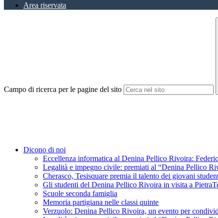
Area riservata
Campo di ricerca per le pagine del sito
Dicono di noi
Eccellenza informatica al Denina Pellico Rivoira: Federic
Legalità e impegno civile: premiati al “Denina Pellico Ri
Cherasco, Tesisquare premia il talento dei giovani student
Gli studenti del Denina Pellico Rivoira in visita a Pietr
Scuole seconda famiglia
Memoria partigiana nelle classi quinte
Verzuolo: Denina Pellico Rivoira, un evento per condivid