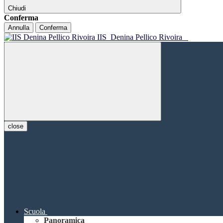
Chiudi
Conferma
Annulla
Conferma
IIS
Denina Pellico Rivoira
close
Scuola
Panoramica