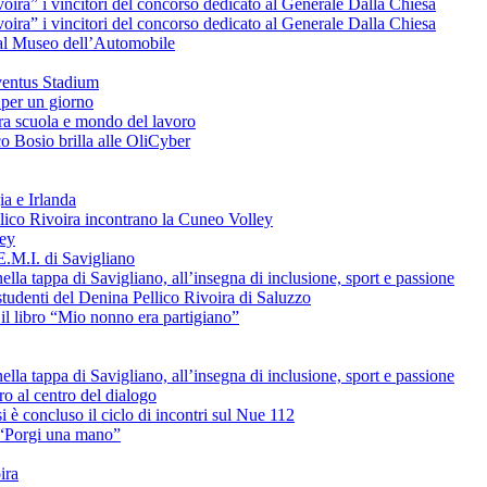
voira” i vincitori del concorso dedicato al Generale Dalla Chiesa
voira” i vincitori del concorso dedicato al Generale Dalla Chiesa
e al Museo dell’Automobile
uventus Stadium
 per un giorno
tra scuola e mondo del lavoro
o Bosio brilla alle OliCyber
ia e Irlanda
ellico Rivoira incontrano la Cuneo Volley
ley
E.M.I. di Savigliano
lla tappa di Savigliano, all’insegna di inclusione, sport e passione
studenti del Denina Pellico Rivoira di Saluzzo
il libro “Mio nonno era partigiano”
lla tappa di Savigliano, all’insegna di inclusione, sport e passione
uro al centro del dialogo
è concluso il ciclo di incontri sul Nue 112
L “Porgi una mano”
ira