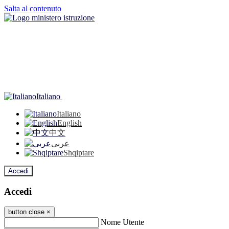
Salta al contenuto
Italiano
Italiano
English
中文
عربى
Shqiptare
Accedi
Accedi
button close
×
Nome Utente