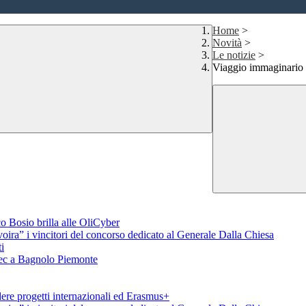
Home
>
Novità
>
Le notizie
>
Viaggio immaginario 
o Bosio brilla alle OliCyber
voira” i vincitori del concorso dedicato al Generale Dalla Chiesa
i
aTec a Bagnolo Piemonte
ere progetti internazionali ed Erasmus+