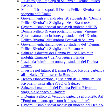
Il Centro per l’impiego di Saluzzo al Denina Pellico
Rivoira
Motori, fisica e sapori: il Denina Pellico Rivoira alla
scoperta dell’Emilia
Giovani menti e grandi idee: 20 studenti del “Denina
Pellico Rivoira” a Siviglia grazie a Erasmus+
Cyberbullismo e social media: gli studenti dell’IIS
Denina Pellico Rivoira portano in scena “Virginie”
Sport, natura e inclusione: gli studenti del “Denina
Pellico Rivoira” all’Outdoor Festival di Saluzzo
Giovani menti, grandi idee: 20 studenti del “Denina
Pellico Rivoira” a Siviglia con Erasmus+
Saluzzo, i docenti del Denina Pellico Rivoira in
mobilità Erasmus+ tra Norvegia e Irlanda
L'azienda Joinfruit incontra gli studenti del Denina
Pellico
Investire nel futuro: il Denina Pellico Rivoira partecipa
all'iniziativa "Conoscere la Borsa"
Dentro l’innovazione: gli studenti del Denina Pellico
Rivoira in visita alla eVISO di Saluzzo
Saluzzo, i maturandi del Denina Pellico Rivoira in
viaggio a Monaco di Baviera
Il Denina Pellico di Verzuolo partecipa al progetto Asl
"Porgi una mano, qualcuno ha bisogno di te"
Cyberbullismo e social media: gli studenti del Denina-