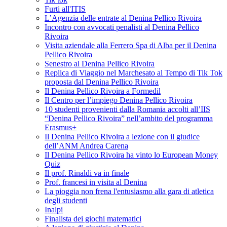
Furti all'ITIS
L’Agenzia delle entrate al Denina Pellico Rivoira
Incontro con avvocati penalisti al Denina Pellico
Rivoira
Visita aziendale alla Ferrero Spa di Alba per il Denina
Pellico Rivoira
Senestro al Denina Pellico Rivoira
Replica di Viaggio nel Marchesato al Tempo di Tik Tok
proposta dal Denina Pellico Rivoira
Il Denina Pellico Rivoira a Formedil
Il Centro per l’impiego Denina Pellico Rivoira
10 studenti provenienti dalla Romania accolti all’IIS
“Denina Pellico Rivoira” nell’ambito del programma
Erasmus+
Il Denina Pellico Rivoira a lezione con il giudice
dell’ANM Andrea Carena
Il Denina Pellico Rivoira ha vinto lo European Money
Quiz
Il prof. Rinaldi va in finale
Prof. francesi in visita al Denina
La pioggia non frena l'entusiasmo alla gara di atletica
degli studenti
Inalpi
Finalista dei giochi matematici