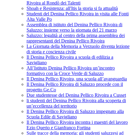
Rivoira al Rondò dei Talenti
Shoah e Resistenza: all'Itis la storia si fa attualità
Studenti del Denina Pellico Rivoira in visita alle Fonti
Alta Valle Po
Assemblea di istituto del Denina Pellico Rivoira di
Saluzzo: insieme verso la giornata del 21 marzo
Saluzzo: legalità al centro della prima assemblea dei
rappresentanti del Denina Pellico Rivoira
La Giornata della Memoria a Verzuolo diventa lezione
di storia e coscienza civile
Il Denina Pellico Rivoira a scuola di edilizia a
Savigliano
All’Istituto Denina Pellico Rivoira un’incontro
formativo con la Croce Verde di Saluzzo
Il Denina Pellico Rivoira, una scuola all’avanguardia
Il Denina Pellico Rivoira di Saluzzo procede con il
progetto Ge.Co
Due studentesse del Denina Pellico Rivoira a Cusset
li studenti del Denina Pellico Rivoira alla scoperta di
un’eccellenza del territorio
Il Denina Pellico Rivoira di Saluzzo impegnato alla
Scuola Edile di Savigliano
Il Denina Pellico Rivoira incontra i maestri del lavoro
Ezio Querio e Gianfranco Fortina
Sulle tracce della memoria: gli studenti saluzzesi ad