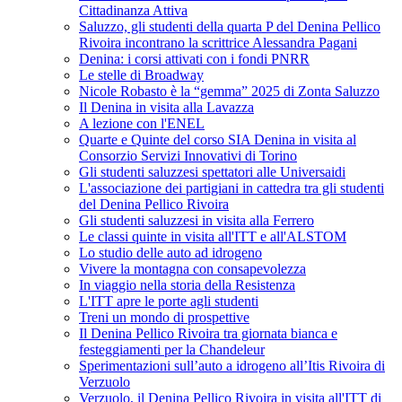
Cittadinanza Attiva
Saluzzo, gli studenti della quarta P del Denina Pellico
Rivoira incontrano la scrittrice Alessandra Pagani
Denina: i corsi attivati con i fondi PNRR
Le stelle di Broadway
Nicole Robasto è la “gemma” 2025 di Zonta Saluzzo
Il Denina in visita alla Lavazza
A lezione con l'ENEL
Quarte e Quinte del corso SIA Denina in visita al
Consorzio Servizi Innovativi di Torino
Gli studenti saluzzesi spettatori alle Universaidi
L'associazione dei partigiani in cattedra tra gli studenti
del Denina Pellico Rivoira
Gli studenti saluzzesi in visita alla Ferrero
Le classi quinte in visita all'ITT e all'ALSTOM
Lo studio delle auto ad idrogeno
Vivere la montagna con consapevolezza
In viaggio nella storia della Resistenza
L'ITT apre le porte agli studenti
Treni un mondo di prospettive
Il Denina Pellico Rivoira tra giornata bianca e
festeggiamenti per la Chandeleur
Sperimentazioni sull’auto a idrogeno all’Itis Rivoira di
Verzuolo
Verzuolo, il Denina Pellico Rivoira in visita all'ITT di