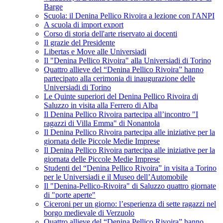
Barge
Scuola: il Denina Pellico Rivoira a lezione con l'ANPI
A scuola di import export
Corso di storia dell'arte riservato ai docenti
Il grazie del Presidente
Libertas e Move alle Universiadi
Il "Denina Pellico Rivoira" alla Universiadi di Torino
Quattro allieve del “Denina Pellico Rivoira” hanno
partecipato alla cerimonia di inaugurazione delle
Universiadi di Torino
Le Quinte superiori del Denina Pellico Rivoira di
Saluzzo in visita alla Ferrero di Alba
Il Denina Pellico Rivoira partecipa all’incontro "I
ragazzi di Villa Emma" di Nonantola
Il Denina Pellico Rivoira partecipa alle iniziative per la
giornata delle Piccole Medie Imprese
Il Denina Pellico Rivoira partecipa alle iniziative per la
giornata delle Piccole Medie Imprese
Studenti del “Denina Pellico Rivoira” in visita a Torino
per le Universiadi e il Museo dell’Automobile
Il "Denina-Pellico-Rivoira" di Saluzzo quattro giornate
di "porte aperte"
Ciceroni per un giorno: l’esperienza di sette ragazzi nel
borgo medievale di Verzuolo
Quattro allieve del “Denina Pellico Rivoira” hanno