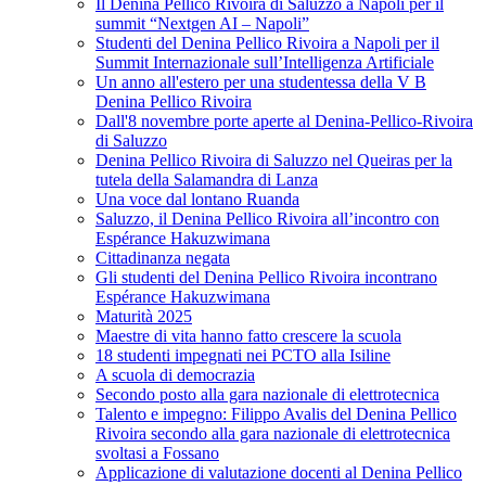
Il Denina Pellico Rivoira di Saluzzo a Napoli per il
summit “Nextgen AI – Napoli”
Studenti del Denina Pellico Rivoira a Napoli per il
Summit Internazionale sull’Intelligenza Artificiale
Un anno all'estero per una studentessa della V B
Denina Pellico Rivoira
Dall'8 novembre porte aperte al Denina-Pellico-Rivoira
di Saluzzo
Denina Pellico Rivoira di Saluzzo nel Queiras per la
tutela della Salamandra di Lanza
Una voce dal lontano Ruanda
Saluzzo, il Denina Pellico Rivoira all’incontro con
Espérance Hakuzwimana
Cittadinanza negata
Gli studenti del Denina Pellico Rivoira incontrano
Espérance Hakuzwimana
Maturità 2025
Maestre di vita hanno fatto crescere la scuola
18 studenti impegnati nei PCTO alla Isiline
A scuola di democrazia
Secondo posto alla gara nazionale di elettrotecnica
Talento e impegno: Filippo Avalis del Denina Pellico
Rivoira secondo alla gara nazionale di elettrotecnica
svoltasi a Fossano
Applicazione di valutazione docenti al Denina Pellico