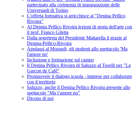
partecipato alla cerimonia di inaugurazione delle
Universiadi di Torino
L'offerta formativa si arricchisce al "Denina Pellico
Rivoira"
Al Denina Pellico Rivoira lezioni di storia dell'arte con
il prof. Franco Giletta
Dalla segreteria del Presidente Mattarella il grazie al
Denina-Pellico-Rivoira
Applausi al Morandi, gli studenti allo spettacolo 'Ma
l'amore no'
Inclusione e formazione sul campo
Il Denina Pellico Rivoira di Saluzzo al Toselli per "Le
Garcon de Café"
Promuovere il dialogo scuola - imprese per collaborare
con il territorio
Saluzzo, anche il Denina Pellico Rivoira presente allo
spettacolo "Ma l’amore no"
Dicono di noi