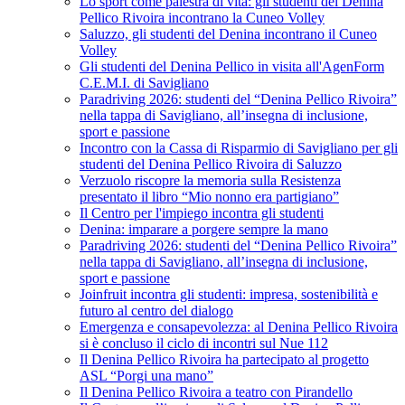
Lo sport come palestra di vita: gli studenti del Denina
Pellico Rivoira incontrano la Cuneo Volley
Saluzzo, gli studenti del Denina incontrano il Cuneo
Volley
Gli studenti del Denina Pellico in visita all'AgenForm
C.E.M.I. di Savigliano
Paradriving 2026: studenti del “Denina Pellico Rivoira”
nella tappa di Savigliano, all’insegna di inclusione,
sport e passione
Incontro con la Cassa di Risparmio di Savigliano per gli
studenti del Denina Pellico Rivoira di Saluzzo
Verzuolo riscopre la memoria sulla Resistenza
presentato il libro “Mio nonno era partigiano”
Il Centro per l'impiego incontra gli studenti
Denina: imparare a porgere sempre la mano
Paradriving 2026: studenti del “Denina Pellico Rivoira”
nella tappa di Savigliano, all’insegna di inclusione,
sport e passione
Joinfruit incontra gli studenti: impresa, sostenibilità e
futuro al centro del dialogo
Emergenza e consapevolezza: al Denina Pellico Rivoira
si è concluso il ciclo di incontri sul Nue 112
Il Denina Pellico Rivoira ha partecipato al progetto
ASL “Porgi una mano”
Il Denina Pellico Rivoira a teatro con Pirandello