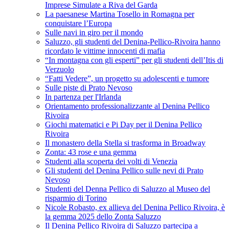
Imprese Simulate a Riva del Garda
La paesanese Martina Tosello in Romagna per
conquistare l’Europa
Sulle navi in giro per il mondo
Saluzzo, gli studenti del Denina-Pellico-Rivoira hanno
ricordato le vittime innocenti di mafia
“In montagna con gli esperti” per gli studenti dell’Itis di
Verzuolo
“Fatti Vedere”, un progetto su adolescenti e tumore
Sulle piste di Prato Nevoso
In partenza per l'Irlanda
Orientamento professionalizzante al Denina Pellico
Rivoira
Giochi matematici e Pi Day per il Denina Pellico
Rivoira
Il monastero della Stella si trasforma in Broadway
Zonta: 43 rose e una gemma
Studenti alla scoperta dei volti di Venezia
Gli studenti del Denina Pellico sulle nevi di Prato
Nevoso
Studenti del Denna Pellico di Saluzzo al Museo del
risparmio di Torino
Nicole Robasto, ex allieva del Denina Pellico Rivoira, è
la gemma 2025 dello Zonta Saluzzo
Il Denina Pellico Rivoira di Saluzzo partecipa a