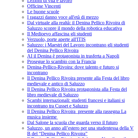
Lezioni di vita e lavoro
Officine Vincenti
Le buone scuole
I ragazzi danno voce all'età di mezzo
Dal virtuale alla realtà: il Denina Pellico Rivoira di
Saluzzo scopre il mondo della robotica educativa
Il Medioevo affascina gli studenti
Verzuolo, porte aperte all'ITIS
Saluzzo: i Maestri del Lavoro incontrano gli studenti
del Denina Pellico Rivoira
AI il Denina è protagonista in trasferta a Napoli
Prosegue lo scambio con la Francia
Denina-Pellico-Rivoira: dove talento e futuro si
incontrano
Il Denina Pellico Rivoira presente alla Festa del libro
medievale e antico di Saluzzo
Il Denina Pellico Rivoira protagonista alla Festa del
libro medievale di Saluzzo
Scambi internazionali: studenti francesi e italiani si
incontrano tra Cusset e Saluzzo
Il Denina Pellico Rivoira presente alla rassegna La
musica insieme
Dal Salone la scuola che guarda verso il futuro
Saluzzo, un anno all’estero per una studentessa della V
B del “Denina Pellico Rivoira”