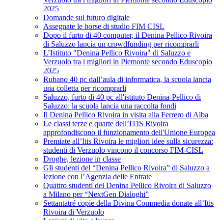
2025
Domande sul futuro digitale
Assegnate le borse di studio FIM CISL
Dopo il furto di 40 computer, il Denina Pellico Rivoira
di Saluzzo lancia un crowdfunding per ricomprarli
L’Istituto "Denina Pellico Rivoira" di Saluzzo e
Verzuolo tra i migliori in Piemonte secondo Eduscopio
2025
Rubano 40 pc dall’aula di informatica, la scuola lancia
una colletta per ricomprarli
Saluzzo, furto di 40 pc all'istituto Denina-Pellico di
Saluzzo: la scuola lancia una raccolta fondi
Il Denina Pellico Rivoira in visita alla Ferrero di Alba
Le classi terze e quarte dell’ITIS Rivoira
approfondiscono il funzionamento dell'Unione Europea
Premiate all’Itis Rivoira le migliori idee sulla sicurezza:
studenti di Verzuolo vincono il concorso FIM-CISL
Droghe, lezione in classe
Gli studenti del “Denina Pellico Rivoira” di Saluzzo a
lezione con l’Agenzia delle Entrate
Quattro studenti del Denina Pellico Rivoira di Saluzzo
a Milano per “NextGen Dialoghi”
Settantatré copie della Divina Commedia donate all’Itis
Rivoira di Verzuolo