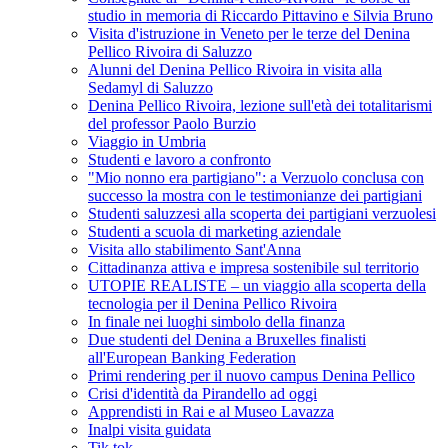
studio in memoria di Riccardo Pittavino e Silvia Bruno
Visita d'istruzione in Veneto per le terze del Denina
Pellico Rivoira di Saluzzo
Alunni del Denina Pellico Rivoira in visita alla
Sedamyl di Saluzzo
Denina Pellico Rivoira, lezione sull'età dei totalitarismi
del professor Paolo Burzio
Viaggio in Umbria
Studenti e lavoro a confronto
"Mio nonno era partigiano": a Verzuolo conclusa con
successo la mostra con le testimonianze dei partigiani
Studenti saluzzesi alla scoperta dei partigiani verzuolesi
Studenti a scuola di marketing aziendale
Visita allo stabilimento Sant'Anna
Cittadinanza attiva e impresa sostenibile sul territorio
UTOPIE REALISTE – un viaggio alla scoperta della
tecnologia per il Denina Pellico Rivoira
In finale nei luoghi simbolo della finanza
Due studenti del Denina a Bruxelles finalisti
all'European Banking Federation
Primi rendering per il nuovo campus Denina Pellico
Crisi d'identità da Pirandello ad oggi
Apprendisti in Rai e al Museo Lavazza
Inalpi visita guidata
Tik tok