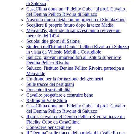
di Saluzzo
CasaClima dona un “Fidelity Cube” al prof. Cavallo
del Denina Pellico Rivoira di Saluzzo
Nascono due società con un progetto di Simulazione
Scegliere il proprio futuro dopo la terza Media
Mercand'è, gli studenti saluzzesi fanno rivivere un
mercato del 1424
Scuola: due giorni di Salone
Studenti dell'Istituto Denina Pellico Rivoira di Saluzzo
in visita da Villosio Mobili a Costigliole
Saluzzo, giovani imprenditori all'istituto superirore
Denina Pellico Rivoira
Saluzzo, l'istituto Denina Pellico Rivoira partecipa a
Mercandè
Un drone per la formazione dei geometri
Sulle tracce dei partigiani
Docente di sostenibilità
Cavallo: progettare e costruire bene
Rafting in Valle Stura
CasaClima dona un “Fidelity Cube” al prof. Cavallo
del Denina Pellico Rivoira di Saluzzo
Il prof. Cavallo del Denina Pellico Rivoira riceve un
Fidelity Cube da CasaClima
Conoscere per scegliere
Il "Denina" sulle tracce dei partigiani in Valle Po per