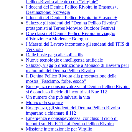
Pellico-Rivoira al teatro con “Virginie”
I docenti del Denina Pellico Rivoira in Erasmus+.
Destinazione: Norvegia
I docenti del Denina Pellico Rivoira in Erasmus+
Saluzzo: gli studenti del "Denina Pellico Rivoira"
protagonisti al Terres Monviso Outdoor Festival
Due classi del Denina Pellico Rivoira in viaggio
d’istruzione a Modena e Bologna
I Maestri del Lavoro incontrano gli studenti dell’ITIS di
Verzuolo
Dalle buste paga alle soft skills
Nuove tecnologie e intelligenza artificiale
Saluzzo, viaggio d’istruzione a Monaco di Baviera per i
maturandi del Denina Pellico Rivoira
Il Denina Pellico Rivoira alla presentazione della
mostra “Fascismo, foibe, esodo”
Emergenza e consapevolezza: al Denina Pellico Rivoira
si è concluso il ciclo di incontri sul Nue 112
Un numero che può salvarti la vita
Monaco da scoprire
Emergenza, gli studenti del Denina Pellico Rivoira
imparano a chiamare il 112
Emergenza e consapevolezza: concluso il ciclo di
incontri sul NUE 112 al Denina Pellico Rivoira
Missione internazionale per Virgilio