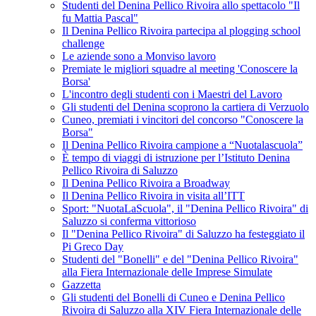
Studenti del Denina Pellico Rivoira allo spettacolo "Il
fu Mattia Pascal"
Il Denina Pellico Rivoira partecipa al plogging school
challenge
Le aziende sono a Monviso lavoro
Premiate le migliori squadre al meeting 'Conoscere la
Borsa'
L'incontro degli studenti con i Maestri del Lavoro
Gli studenti del Denina scoprono la cartiera di Verzuolo
Cuneo, premiati i vincitori del concorso "Conoscere la
Borsa"
Il Denina Pellico Rivoira campione a “Nuotalascuola”
È tempo di viaggi di istruzione per l’Istituto Denina
Pellico Rivoira di Saluzzo
Il Denina Pellico Rivoira a Broadway
Il Denina Pellico Rivoira in visita all’ITT
Sport: "NuotaLaScuola", il "Denina Pellico Rivoira" di
Saluzzo si conferma vittorioso
Il "Denina Pellico Rivoira" di Saluzzo ha festeggiato il
Pi Greco Day
Studenti del "Bonelli" e del "Denina Pellico Rivoira"
alla Fiera Internazionale delle Imprese Simulate
Gazzetta
Gli studenti del Bonelli di Cuneo e Denina Pellico
Rivoira di Saluzzo alla XIV Fiera Internazionale delle