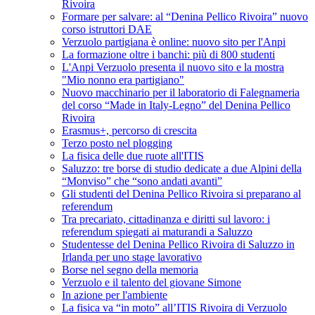
Rivoira
Formare per salvare: al “Denina Pellico Rivoira” nuovo
corso istruttori DAE
Verzuolo partigiana è online: nuovo sito per l'Anpi
La formazione oltre i banchi: più di 800 studenti
L'Anpi Verzuolo presenta il nuovo sito e la mostra
"Mio nonno era partigiano"
Nuovo macchinario per il laboratorio di Falegnameria
del corso “Made in Italy-Legno” del Denina Pellico
Rivoira
Erasmus+, percorso di crescita
Terzo posto nel plogging
La fisica delle due ruote all'ITIS
Saluzzo: tre borse di studio dedicate a due Alpini della
“Monviso” che “sono andati avanti”
Gli studenti del Denina Pellico Rivoira si preparano al
referendum
Tra precariato, cittadinanza e diritti sul lavoro: i
referendum spiegati ai maturandi a Saluzzo
Studentesse del Denina Pellico Rivoira di Saluzzo in
Irlanda per uno stage lavorativo
Borse nel segno della memoria
Verzuolo e il talento del giovane Simone
In azione per l'ambiente
La fisica va “in moto” all’ITIS Rivoira di Verzuolo