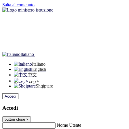
Salta al contenuto
Italiano
Italiano
English
中文
عربى
Shqiptare
Accedi
Accedi
button close
×
Nome Utente