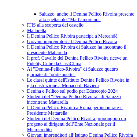
Saluzzo, anche il Denina Pellico Rivoira presente
allo spettacolo "Ma l’amore no"
ITIS alla scoperta del castello
Mattarella
Il Denina Pellico Rivoira partecipa a Mercandè
Giovani imprenditori al Denina Pellico Rivoira
Il Denina Pellico Rivoira di Saluzzo ha incontrato il
presidente Mattarella
Il prof. Cavallo del Denina Pellico Rivoira riceve un
Fidelity Cube da CasaClima
Al "Denina-Pellico-Rivoira" di Saluzzo quattro
giornate di "porte aperte"
Le classi quinte dell'Istituto Denina Pellico Rivoira in
gita d'istruzione a Monaco di Baviera
Denina e Pellico sul podio per Eduscopio 2024
Studenti del “Denina Pellico Rivoira” di Saluzzo
incontrano Mattarella
Il Denina Pellico Rivoira a Roma per incontrare il
Presidente Mattarella
Studenti del Denina Pellico Rivoira propongono un
progetto ai dirigenti dell’Ente Nazionale per il
Microcredito
Giovani imprenditori all’Istituto Denina Pellico Rivoira