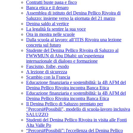
Contratti buste paga e fisco
Banca etica e il denaro
Assemblea di istituto del Denina Pellico Rivoira di
Saluzzo: insieme verso la giornata del 21 marzo
Denina saldo al vertice
La legalità fa sentire la sua voce
Ora in mostra nelle scuole
Dalla scuola al lavoro: all’ITIS Rivoira una lezione
concreta sul futuro
Studente del Denina Pellico Rivoira di Saluzzo al
FWWMUN di Abu Dhabi: un’esperienza
internazionale di dialogo e formazione
Fascismo, foibe, esodo
A lezione di sicurezza
Scambio con la Francia
Educazione finanziaria e sostenibilità: la 4B AFM del
Denina Pellico Rivoira incontra Banca Etica
Educazione finanziaria e sostenibilità: la 4B AFM del
Denina Pellico Rivoira incontra Banca Etica
Il Denina Pellico di Saluzzo premiato per
"Percorsi#Possibili", modello di scuola-lavoro inclusiva
SALUZZO
Studenti del Denina Pellico Rivoira in visita alle Fonti
Alta Valle Po
“Percorsi#Possibili”: l'eccellenza del Denina Pellico