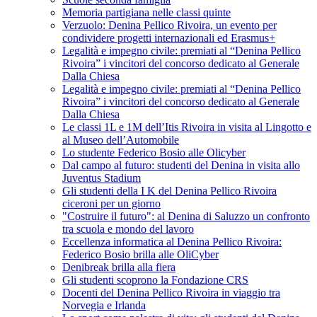
Memoria partigiana nelle classi quinte
Verzuolo: Denina Pellico Rivoira, un evento per
condividere progetti internazionali ed Erasmus+
Legalità e impegno civile: premiati al “Denina Pellico
Rivoira” i vincitori del concorso dedicato al Generale
Dalla Chiesa
Legalità e impegno civile: premiati al “Denina Pellico
Rivoira” i vincitori del concorso dedicato al Generale
Dalla Chiesa
Le classi 1L e 1M dell’Itis Rivoira in visita al Lingotto e
al Museo dell’Automobile
Lo studente Federico Bosio alle Olicyber
Dal campo al futuro: studenti del Denina in visita allo
Juventus Stadium
Gli studenti della I K del Denina Pellico Rivoira
ciceroni per un giorno
"Costruire il futuro": al Denina di Saluzzo un confronto
tra scuola e mondo del lavoro
Eccellenza informatica al Denina Pellico Rivoira:
Federico Bosio brilla alle OliCyber
Denibreak brilla alla fiera
Gli studenti scoprono la Fondazione CRS
Docenti del Denina Pellico Rivoira in viaggio tra
Norvegia e Irlanda