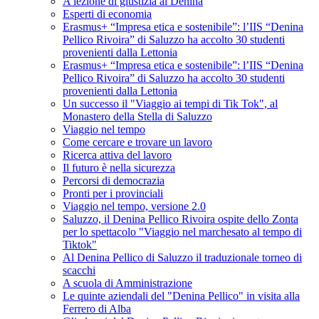
A lezione di giustizia al Denina
Esperti di economia
Erasmus+ “Impresa etica e sostenibile”: l’IIS “Denina
Pellico Rivoira” di Saluzzo ha accolto 30 studenti
provenienti dalla Lettonia
Erasmus+ “Impresa etica e sostenibile”: l’IIS “Denina
Pellico Rivoira” di Saluzzo ha accolto 30 studenti
provenienti dalla Lettonia
Un successo il "Viaggio ai tempi di Tik Tok", al
Monastero della Stella di Saluzzo
Viaggio nel tempo
Come cercare e trovare un lavoro
Ricerca attiva del lavoro
Il futuro è nella sicurezza
Percorsi di democrazia
Pronti per i provinciali
Viaggio nel tempo, versione 2.0
Saluzzo, il Denina Pellico Rivoira ospite dello Zonta
per lo spettacolo "Viaggio nel marchesato al tempo di
Tiktok"
Al Denina Pellico di Saluzzo il traduzionale torneo di
scacchi
A scuola di Amministrazione
Le quinte aziendali del "Denina Pellico" in visita alla
Ferrero di Alba