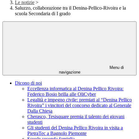
Le notizie
>
Saluzzo, collaborazione tra il Denina-Pellico-Rivoira e la
scuola Secondaria di I grado
Menu di
navigazione
Dicono di noi
Eccellenza informatica al Denina Pellico Rivoira:
Federico Bosio brilla alle OliCyber
Legalità e impegno civile: premiati al “Denina Pellico
Rivoira” i vincitori del concorso dedicato al Generale
Dalla Chiesa
Cherasco, Tesisquare premia il talento dei giovani
studenti
Gli studenti del Denina Pellico Rivoira in visita a
PietraTec a Bagnolo Piemonte
Scuole seconda famiglia