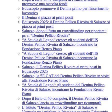
promuove una raccolta fondi
Eduscopio promuove il Denina primo per l'inserimento
lavorativo
Il Denina si piazza ai primi posti
Eduscopio 2025: il Denina Pellico Rivoira di Saluzzo si
piazza ai primi posti
Saluzzo, dopo il furto un crowdfunding per riportare i
pc al “Denina Pellico Rivoira”
“A Scuola di Legno” cresce: gli studenti dell’IIS
Denina Pellico Rivoira di Saluzzo incontrano la
Fondazione Renzo Piano
“A Scuola di Legno” cresce: gli studenti dell’IIS
Denina Pellico Rivoira di Saluzzo incontrano la
Fondazione Renzo Piano
Saluzzo, il Denina Pellico Rivoira ai primi posti in
Eduscopio 2025
Saluzzo, la 5E CAT del Denina Pellico Rivoira in visita
alla Fondazione Renzo Piano
“A Scuola di Legno”: gli studenti del Denina Pellico
Rivoira di Saluzzo incontrano la Fondazione Renzo
Piano
Dopo il furto di 40 computer, il Denina Pellico Rivoira
di Saluzzo lancia un crowdfunding per ricomprarli
L’Istituto "Denina Pellico Rivoira" di Saluzzo e
Verzuolo tra i migliori in Piemonte secondo Eduscopio