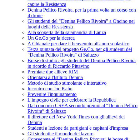
capire la Resistenza
Denina Pellico Rivoira, per la prima volta un corso con
il drone
Gli studenti del "Denina Pellico Rivoira" a Oncino nei
luoghi della Resistenza
Alla scoperta della salamandra di Lanza
Un Ge.Co per la ricerca
A Chianale per dare il benvenuto all'anno scolastico
Terza puntata del progetto Ge.Co. per gli studenti del
"Denina Pellico Rivoira" di Saluzzo
Borse di studio agli studenti del Denina Pellico Rivoira
in ricordo di Riccardo Pittavino
Premiate due allieve RIM
Orientarsi all'Istituto Denina
Metodo di studio stimolante e interattivo
Incontro con Joe Kahn
Prevenire l'inquinamento
L'impegno civile per celebrare la Repubblica
Dal concorso CSEA secondo premio al “Denina Pellico
Rivoira” di Saluzzo
Il direttore del New York Times con gli allievi del
Denina
Studenti a lezione da partigiani e capitani d'impresa
Gli studenti e il mondo del lavoro
Consegnate al “Denina-Pellico-Rivoira” le borse di