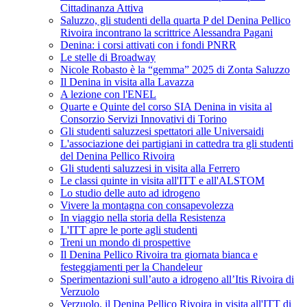
Cittadinanza Attiva
Saluzzo, gli studenti della quarta P del Denina Pellico
Rivoira incontrano la scrittrice Alessandra Pagani
Denina: i corsi attivati con i fondi PNRR
Le stelle di Broadway
Nicole Robasto è la “gemma” 2025 di Zonta Saluzzo
Il Denina in visita alla Lavazza
A lezione con l'ENEL
Quarte e Quinte del corso SIA Denina in visita al
Consorzio Servizi Innovativi di Torino
Gli studenti saluzzesi spettatori alle Universaidi
L'associazione dei partigiani in cattedra tra gli studenti
del Denina Pellico Rivoira
Gli studenti saluzzesi in visita alla Ferrero
Le classi quinte in visita all'ITT e all'ALSTOM
Lo studio delle auto ad idrogeno
Vivere la montagna con consapevolezza
In viaggio nella storia della Resistenza
L'ITT apre le porte agli studenti
Treni un mondo di prospettive
Il Denina Pellico Rivoira tra giornata bianca e
festeggiamenti per la Chandeleur
Sperimentazioni sull’auto a idrogeno all’Itis Rivoira di
Verzuolo
Verzuolo, il Denina Pellico Rivoira in visita all'ITT di