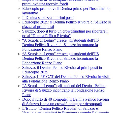
promuove una raccolta fondi
Eduscopio promuove il Denina primo per l'inserimento
lavorativo
Il Denina si piazza ai primi posti
Eduscopio 2025: il Denina Pellico Rivoira di Saluzzo si
piazza ai primi posti
Saluzzo, dopo il furto un crowdfunding per riportare i
pc al “Denina Pellico Rivoira”
“A Scuola di Legno” cresce: gli studenti dell’IIS
Denina Pellico Rivoira di Saluzzo incontrano la
Fondazione Renzo Piano
“A Scuola di Legno” cresce: gli studenti dell’IIS
Denina Pellico Rivoira di Saluzzo incontrano la
Fondazione Renzo Piano
Saluzzo, il Denina Pellico Rivoira ai primi posti in
Eduscopio 2025
Saluzzo, la 5E CAT del Denina Pellico Rivoira in visita
alla Fondazione Renzo Piano
“A Scuola di Legno”: gli studenti del Denina Pellico
Rivoira di Saluzzo incontrano la Fondazione Renzo
Piano
Dopo il furto di 40 computer, il Denina Pellico Rivoira
di Saluzzo lancia un crowdfunding per ricomprarli
L’Istituto "Denina Pellico Rivoira" di Saluzzo e
Verzuolo tra i migliori in Piemonte secondo Eduscopio