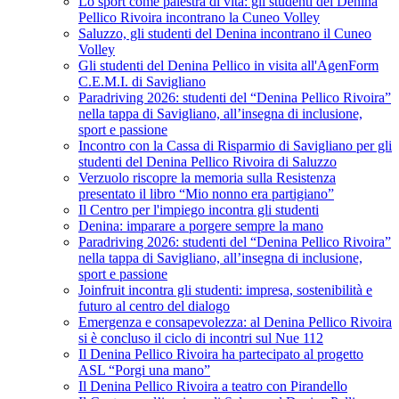
Lo sport come palestra di vita: gli studenti del Denina
Pellico Rivoira incontrano la Cuneo Volley
Saluzzo, gli studenti del Denina incontrano il Cuneo
Volley
Gli studenti del Denina Pellico in visita all'AgenForm
C.E.M.I. di Savigliano
Paradriving 2026: studenti del “Denina Pellico Rivoira”
nella tappa di Savigliano, all’insegna di inclusione,
sport e passione
Incontro con la Cassa di Risparmio di Savigliano per gli
studenti del Denina Pellico Rivoira di Saluzzo
Verzuolo riscopre la memoria sulla Resistenza
presentato il libro “Mio nonno era partigiano”
Il Centro per l'impiego incontra gli studenti
Denina: imparare a porgere sempre la mano
Paradriving 2026: studenti del “Denina Pellico Rivoira”
nella tappa di Savigliano, all’insegna di inclusione,
sport e passione
Joinfruit incontra gli studenti: impresa, sostenibilità e
futuro al centro del dialogo
Emergenza e consapevolezza: al Denina Pellico Rivoira
si è concluso il ciclo di incontri sul Nue 112
Il Denina Pellico Rivoira ha partecipato al progetto
ASL “Porgi una mano”
Il Denina Pellico Rivoira a teatro con Pirandello