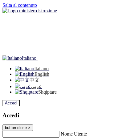
Salta al contenuto
Italiano
Italiano
English
中文
عربى
Shqiptare
Accedi
Accedi
button close
×
Nome Utente