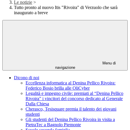
Le notizie
>
Tutto pronto al nuovo Itis "Rivoira" di Verzuolo che sarà
inaugurato a breve
Menu di
navigazione
Dicono di noi
Eccellenza informatica al Denina Pellico Rivoira:
Federico Bosio brilla alle OliCyber
Legalità e impegno civile: premiati al “Denina Pellico
Rivoira” i vincitori del concorso dedicato al Generale
Dalla Chiesa
Cherasco, Tesisquare premia il talento dei giovani
studenti
Gli studenti del Denina Pellico Rivoira in visita a
PietraTec a Bagnolo Piemonte
Scuole seconda famiglia