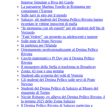
Imprese Simulate a Riva del Garda
La paesanese Martina Tosello in Romagna per
conquistare l’Europa
Sulle navi in giro per il mondo
Saluzzo, gli studenti del Denina-Pellico-Rivoira hanno
ricordato le vittime innocenti di mafia
“In montagna con gli esperti” per gli studenti dell’Itis di
Verzuolo
“Fatti Vedere”, un progetto su adolescenti e tumore
Sulle piste di Prato Nevoso
In partenza per l'Irlanda
Orientamento professionalizzante al Denina Pellico
Rivoira
Giochi matematici e Pi Day per il Denina Pellico
Rivoira
Il monastero della Stella si trasforma in Broadway
Zonta: 43 rose e una gemma
Studenti alla scoperta dei volti di Venezia
Gli studenti del Denina Pellico sulle nevi di Prato
Nevoso
Studenti del Denna Pellico di Saluzzo al Museo del
risparmio di Torino
Nicole Robasto, ex allieva del Denina Pellico Rivoira, è
la gemma 2025 dello Zonta Saluzzo
Il Denina Pellico Rivoira di Saluzzo partecipa a