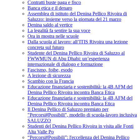
Contratti buste paga e fisco
Banca etica e il denaro
Assemblea di istituto del Denina Pellico Rivoira di
Saluzzo: insieme verso la giornata del 21 marzo
Denina saldo al vertice
La legalità fa sentire la sua voce
Ora in mostra nelle scuole
Dalla scuola al lavoro: all’ITIS Rivoira una lezione
concreta sul futuro
Studente del Denina Pellico Rivoira di Saluzzo al
FWWMUN di Abu Dhabi: un’esperienza
internazionale di dialogo e formazione
Fascismo, foibe, esodo
A lezione di sicurezza
Scambio con la Francia
Educazione finanziaria e sostenibilità: la 4B AFM del
Denina Pellico Rivoira incontra Banca Etica
Educazione finanziaria e sostenibilità: la 4B AFM del
Denina Pellico Rivoira incontra Banca Etica
Il Denina Pellico di Saluzzo premiato per
"Percorsi#Possibili", modello di scuola-lavoro inclusiva
SALUZZO
Studenti del Denina Pellico Rivoira in visita alle Fonti
Alta Valle Po
“Percorsi#Possibili”: l'eccellenza del Denina Pellico