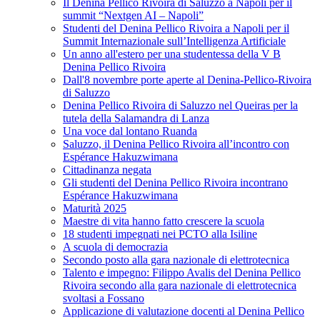
Il Denina Pellico Rivoira di Saluzzo a Napoli per il
summit “Nextgen AI – Napoli”
Studenti del Denina Pellico Rivoira a Napoli per il
Summit Internazionale sull’Intelligenza Artificiale
Un anno all'estero per una studentessa della V B
Denina Pellico Rivoira
Dall'8 novembre porte aperte al Denina-Pellico-Rivoira
di Saluzzo
Denina Pellico Rivoira di Saluzzo nel Queiras per la
tutela della Salamandra di Lanza
Una voce dal lontano Ruanda
Saluzzo, il Denina Pellico Rivoira all’incontro con
Espérance Hakuzwimana
Cittadinanza negata
Gli studenti del Denina Pellico Rivoira incontrano
Espérance Hakuzwimana
Maturità 2025
Maestre di vita hanno fatto crescere la scuola
18 studenti impegnati nei PCTO alla Isiline
A scuola di democrazia
Secondo posto alla gara nazionale di elettrotecnica
Talento e impegno: Filippo Avalis del Denina Pellico
Rivoira secondo alla gara nazionale di elettrotecnica
svoltasi a Fossano
Applicazione di valutazione docenti al Denina Pellico