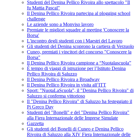
Studenti del Denina Pellico Rivoira allo spettacolo "Il
fu Mattia Pascal"
Il Denina Pellico Rivoira partecipa al plogging school
challenge
Le aziende sono a Monviso lavoro
Premiate le migliori squadre al meeting 'Conoscere la
Borsa'
L'incontro degli studenti con i Maestri del Lavoro
Gli studenti del Denina scoprono la cartiera di Verzuolo
Cuneo, premiati i vincitori del concorso "Conoscere la
Borsa"
Il Denina Pellico Rivoira campione a “Nuotalascuola”
È tempo di viaggi di istruzione per l’Istituto Denina
Pellico Rivoira di Saluzzo
Il Denina Pellico Rivoira a Broadway
Il Denina Pellico Rivoira in visita all’ITT
Sport: "NuotaLaScuola", il "Denina Pellico Rivoira" di
Saluzzo si conferma vittorioso
Il "Denina Pellico Rivoira" di Saluzzo ha festeggiato il
Pi Greco Day
Studenti del "Bonelli" e del "Denina Pellico Rivoira"
alla Fiera Internazionale delle Imprese Simulate
Gazzetta
Gli studenti del Bonelli di Cuneo e Denina Pellico
Rivoira di Saluzzo alla XIV Fiera Internazionale delle