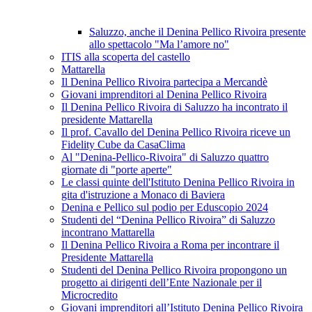
Saluzzo, anche il Denina Pellico Rivoira presente
allo spettacolo "Ma l’amore no"
ITIS alla scoperta del castello
Mattarella
Il Denina Pellico Rivoira partecipa a Mercandè
Giovani imprenditori al Denina Pellico Rivoira
Il Denina Pellico Rivoira di Saluzzo ha incontrato il
presidente Mattarella
Il prof. Cavallo del Denina Pellico Rivoira riceve un
Fidelity Cube da CasaClima
Al "Denina-Pellico-Rivoira" di Saluzzo quattro
giornate di "porte aperte"
Le classi quinte dell'Istituto Denina Pellico Rivoira in
gita d'istruzione a Monaco di Baviera
Denina e Pellico sul podio per Eduscopio 2024
Studenti del “Denina Pellico Rivoira” di Saluzzo
incontrano Mattarella
Il Denina Pellico Rivoira a Roma per incontrare il
Presidente Mattarella
Studenti del Denina Pellico Rivoira propongono un
progetto ai dirigenti dell’Ente Nazionale per il
Microcredito
Giovani imprenditori all’Istituto Denina Pellico Rivoira