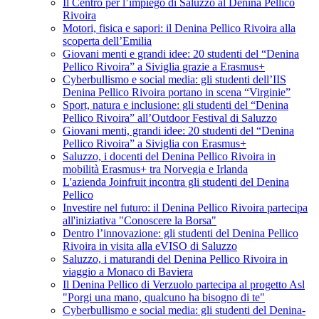
Il Centro per l’impiego di Saluzzo al Denina Pellico
Rivoira
Motori, fisica e sapori: il Denina Pellico Rivoira alla
scoperta dell’Emilia
Giovani menti e grandi idee: 20 studenti del “Denina
Pellico Rivoira” a Siviglia grazie a Erasmus+
Cyberbullismo e social media: gli studenti dell’IIS
Denina Pellico Rivoira portano in scena “Virginie”
Sport, natura e inclusione: gli studenti del “Denina
Pellico Rivoira” all’Outdoor Festival di Saluzzo
Giovani menti, grandi idee: 20 studenti del “Denina
Pellico Rivoira” a Siviglia con Erasmus+
Saluzzo, i docenti del Denina Pellico Rivoira in
mobilità Erasmus+ tra Norvegia e Irlanda
L'azienda Joinfruit incontra gli studenti del Denina
Pellico
Investire nel futuro: il Denina Pellico Rivoira partecipa
all'iniziativa "Conoscere la Borsa"
Dentro l’innovazione: gli studenti del Denina Pellico
Rivoira in visita alla eVISO di Saluzzo
Saluzzo, i maturandi del Denina Pellico Rivoira in
viaggio a Monaco di Baviera
Il Denina Pellico di Verzuolo partecipa al progetto Asl
"Porgi una mano, qualcuno ha bisogno di te"
Cyberbullismo e social media: gli studenti del Denina-