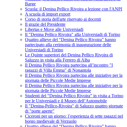
Barge
Scuola: il Denina Pellico Rivoira a lezione con l'ANPI
A scuola di import export
Corso di storia dell'arte riservato ai docenti
Il grazie del Presidente
Libertas e Move alle Universiadi
Il "Denina Pellico Rivoira" alla Universiadi di Torino
Quattro allieve del “Denina Pellico Rivoira” hanno
partecipato alla cerimonia di inaugurazione delle
Universiadi di Torino
Le Quinte superiori del Denina Pellico Rivoira di
Saluzzo in visita alla Ferrero di Alba
Il Denina Pellico Rivoira partecipa all’incontro "I
ragazzi di Villa Emma" di Nonantola
Il Denina Pellico Rivoira partecipa alle iniziative per la
giornata delle Piccole Medie Imprese
Il Denina Pellico Rivoira partecipa alle iniziative per la
giornata delle Piccole Medie Imprese
Studenti del “Denina Pellico Rivoira” in visita a Torino
per le Universiadi e il Museo dell’Automobile
Il "Denina-Pellico-Rivoira" di Saluzzo quattro giornate
di "porte aperte"
Ciceroni per un giorno: l’esperienza di sette ragazzi nel
borgo medievale di Verzuolo
Quattro allieve del “Denina Pellico Rivoira” hanno