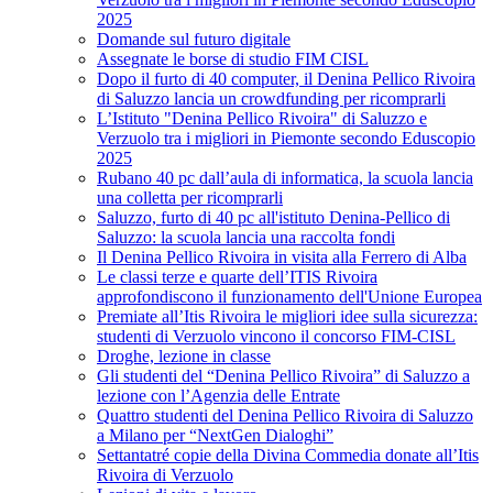
2025
Domande sul futuro digitale
Assegnate le borse di studio FIM CISL
Dopo il furto di 40 computer, il Denina Pellico Rivoira
di Saluzzo lancia un crowdfunding per ricomprarli
L’Istituto "Denina Pellico Rivoira" di Saluzzo e
Verzuolo tra i migliori in Piemonte secondo Eduscopio
2025
Rubano 40 pc dall’aula di informatica, la scuola lancia
una colletta per ricomprarli
Saluzzo, furto di 40 pc all'istituto Denina-Pellico di
Saluzzo: la scuola lancia una raccolta fondi
Il Denina Pellico Rivoira in visita alla Ferrero di Alba
Le classi terze e quarte dell’ITIS Rivoira
approfondiscono il funzionamento dell'Unione Europea
Premiate all’Itis Rivoira le migliori idee sulla sicurezza:
studenti di Verzuolo vincono il concorso FIM-CISL
Droghe, lezione in classe
Gli studenti del “Denina Pellico Rivoira” di Saluzzo a
lezione con l’Agenzia delle Entrate
Quattro studenti del Denina Pellico Rivoira di Saluzzo
a Milano per “NextGen Dialoghi”
Settantatré copie della Divina Commedia donate all’Itis
Rivoira di Verzuolo