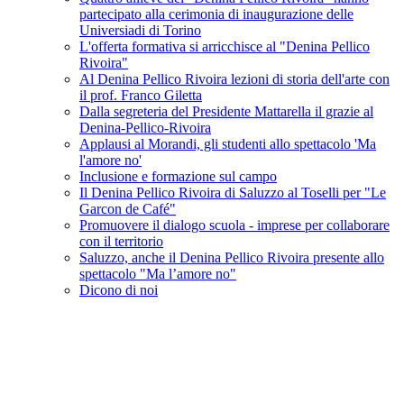
partecipato alla cerimonia di inaugurazione delle
Universiadi di Torino
L'offerta formativa si arricchisce al "Denina Pellico
Rivoira"
Al Denina Pellico Rivoira lezioni di storia dell'arte con
il prof. Franco Giletta
Dalla segreteria del Presidente Mattarella il grazie al
Denina-Pellico-Rivoira
Applausi al Morandi, gli studenti allo spettacolo 'Ma
l'amore no'
Inclusione e formazione sul campo
Il Denina Pellico Rivoira di Saluzzo al Toselli per "Le
Garcon de Café"
Promuovere il dialogo scuola - imprese per collaborare
con il territorio
Saluzzo, anche il Denina Pellico Rivoira presente allo
spettacolo "Ma l’amore no"
Dicono di noi