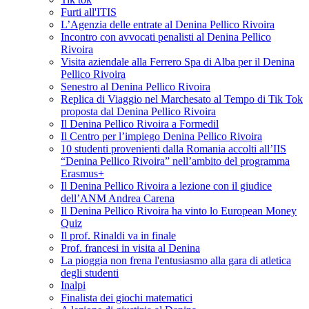
Furti all'ITIS
L’Agenzia delle entrate al Denina Pellico Rivoira
Incontro con avvocati penalisti al Denina Pellico
Rivoira
Visita aziendale alla Ferrero Spa di Alba per il Denina
Pellico Rivoira
Senestro al Denina Pellico Rivoira
Replica di Viaggio nel Marchesato al Tempo di Tik Tok
proposta dal Denina Pellico Rivoira
Il Denina Pellico Rivoira a Formedil
Il Centro per l’impiego Denina Pellico Rivoira
10 studenti provenienti dalla Romania accolti all’IIS
“Denina Pellico Rivoira” nell’ambito del programma
Erasmus+
Il Denina Pellico Rivoira a lezione con il giudice
dell’ANM Andrea Carena
Il Denina Pellico Rivoira ha vinto lo European Money
Quiz
Il prof. Rinaldi va in finale
Prof. francesi in visita al Denina
La pioggia non frena l'entusiasmo alla gara di atletica
degli studenti
Inalpi
Finalista dei giochi matematici