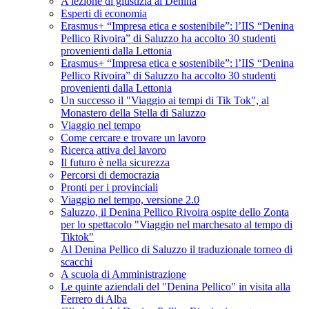
A lezione di giustizia al Denina
Esperti di economia
Erasmus+ “Impresa etica e sostenibile”: l’IIS “Denina
Pellico Rivoira” di Saluzzo ha accolto 30 studenti
provenienti dalla Lettonia
Erasmus+ “Impresa etica e sostenibile”: l’IIS “Denina
Pellico Rivoira” di Saluzzo ha accolto 30 studenti
provenienti dalla Lettonia
Un successo il "Viaggio ai tempi di Tik Tok", al
Monastero della Stella di Saluzzo
Viaggio nel tempo
Come cercare e trovare un lavoro
Ricerca attiva del lavoro
Il futuro è nella sicurezza
Percorsi di democrazia
Pronti per i provinciali
Viaggio nel tempo, versione 2.0
Saluzzo, il Denina Pellico Rivoira ospite dello Zonta
per lo spettacolo "Viaggio nel marchesato al tempo di
Tiktok"
Al Denina Pellico di Saluzzo il traduzionale torneo di
scacchi
A scuola di Amministrazione
Le quinte aziendali del "Denina Pellico" in visita alla
Ferrero di Alba