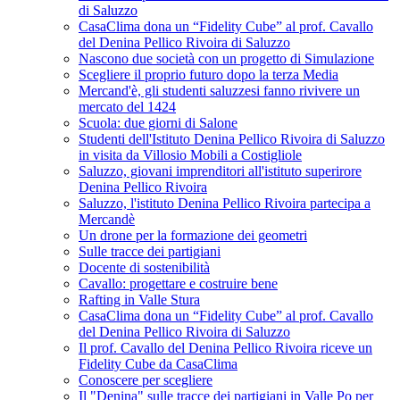
di Saluzzo
CasaClima dona un “Fidelity Cube” al prof. Cavallo
del Denina Pellico Rivoira di Saluzzo
Nascono due società con un progetto di Simulazione
Scegliere il proprio futuro dopo la terza Media
Mercand'è, gli studenti saluzzesi fanno rivivere un
mercato del 1424
Scuola: due giorni di Salone
Studenti dell'Istituto Denina Pellico Rivoira di Saluzzo
in visita da Villosio Mobili a Costigliole
Saluzzo, giovani imprenditori all'istituto superirore
Denina Pellico Rivoira
Saluzzo, l'istituto Denina Pellico Rivoira partecipa a
Mercandè
Un drone per la formazione dei geometri
Sulle tracce dei partigiani
Docente di sostenibilità
Cavallo: progettare e costruire bene
Rafting in Valle Stura
CasaClima dona un “Fidelity Cube” al prof. Cavallo
del Denina Pellico Rivoira di Saluzzo
Il prof. Cavallo del Denina Pellico Rivoira riceve un
Fidelity Cube da CasaClima
Conoscere per scegliere
Il "Denina" sulle tracce dei partigiani in Valle Po per