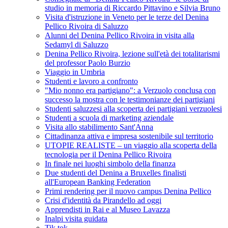
studio in memoria di Riccardo Pittavino e Silvia Bruno
Visita d'istruzione in Veneto per le terze del Denina
Pellico Rivoira di Saluzzo
Alunni del Denina Pellico Rivoira in visita alla
Sedamyl di Saluzzo
Denina Pellico Rivoira, lezione sull'età dei totalitarismi
del professor Paolo Burzio
Viaggio in Umbria
Studenti e lavoro a confronto
"Mio nonno era partigiano": a Verzuolo conclusa con
successo la mostra con le testimonianze dei partigiani
Studenti saluzzesi alla scoperta dei partigiani verzuolesi
Studenti a scuola di marketing aziendale
Visita allo stabilimento Sant'Anna
Cittadinanza attiva e impresa sostenibile sul territorio
UTOPIE REALISTE – un viaggio alla scoperta della
tecnologia per il Denina Pellico Rivoira
In finale nei luoghi simbolo della finanza
Due studenti del Denina a Bruxelles finalisti
all'European Banking Federation
Primi rendering per il nuovo campus Denina Pellico
Crisi d'identità da Pirandello ad oggi
Apprendisti in Rai e al Museo Lavazza
Inalpi visita guidata
Tik tok