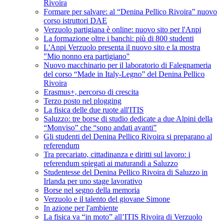
Rivoira
Formare per salvare: al “Denina Pellico Rivoira” nuovo
corso istruttori DAE
Verzuolo partigiana è online: nuovo sito per l'Anpi
La formazione oltre i banchi: più di 800 studenti
L'Anpi Verzuolo presenta il nuovo sito e la mostra
"Mio nonno era partigiano"
Nuovo macchinario per il laboratorio di Falegnameria
del corso “Made in Italy-Legno” del Denina Pellico
Rivoira
Erasmus+, percorso di crescita
Terzo posto nel plogging
La fisica delle due ruote all'ITIS
Saluzzo: tre borse di studio dedicate a due Alpini della
“Monviso” che “sono andati avanti”
Gli studenti del Denina Pellico Rivoira si preparano al
referendum
Tra precariato, cittadinanza e diritti sul lavoro: i
referendum spiegati ai maturandi a Saluzzo
Studentesse del Denina Pellico Rivoira di Saluzzo in
Irlanda per uno stage lavorativo
Borse nel segno della memoria
Verzuolo e il talento del giovane Simone
In azione per l'ambiente
La fisica va “in moto” all’ITIS Rivoira di Verzuolo