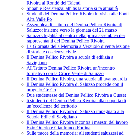
Rivoira al Rondò dei Talenti
Shoah e Resistenza: all'Itis la storia si fa attualità
Studenti del Denina Pellico Rivoira in visita alle Fonti
Alta Valle Po
Assemblea di istituto del Denina Pellico Rivoira di
Saluzzo: insieme verso la giornata del 21 marzo
Saluzzo: legalità al centro della prima assemblea dei
rappresentanti del Denina Pellico Rivoira
La Giornata della Memoria a Verzuolo diventa lezione
di storia e coscienza civile
Il Denina Pellico Rivoira a scuola di edilizia a
Savigliano
All’Istituto Denina Pellico Rivoira un’incontro
formativo con la Croce Verde di Saluzzo
Il Denina Pellico Rivoira, una scuola all’avanguardia
Il Denina Pellico Rivoira di Saluzzo procede con il
progetto Ge.Co
Due studentesse del Denina Pellico Rivoira a Cusset
li studenti del Denina Pellico Rivoira alla scoperta di
un’eccellenza del territorio
Il Denina Pellico Rivoira di Saluzzo impegnato alla
Scuola Edile di Savigliano
Il Denina Pellico Rivoira incontra i maestri del lavoro
Ezio Querio e Gianfranco Fortina
Sulle tracce della memoria: gli studenti saluzzesi ad