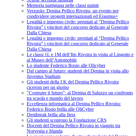
Memoria partigiana nelle classi quinte
Verzuolo: Denina Pellico Rivoira, un evento per
condividere progetti internazionali ed Erasmus+
Legalità e impegno civile: premiati al “Denina Pellico
Rivoira” i vincitori del concorso dedicato al Generale
Dalla Chiesa
Legalità e impegno civile: premiati al “Denina Pellico
Rivoira” i vincitori del concorso dedicato al Generale
Dalla Chiesa
Le classi 1L e 1M dell’Itis Rivoira in visita al Lingotto e
al Museo dell’Automobile
Lo studente Federico Bosio alle Olicyber
Dal campo al futuro: studenti del Denina in visita allo
Juventus Stadium
Gli studenti della I K del Denina Pellico Rivoira
ciceroni per un giorno
"Costruire il futuro": al Denina di Saluzzo un confronto
tra scuola e mondo del lavoro
Eccellenza informatica al Denina Pellico Rivoira:
Federico Bosio brilla alle OliCyber
Denibreak brilla alla fiera
Gli studenti scoprono la Fondazione CRS
Docenti del Denina Pellico Rivoira in viaggio tra
Norvegia e Irlanda