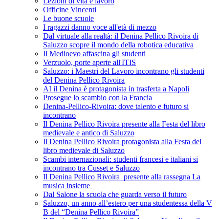
Lezioni di vita e lavoro
Officine Vincenti
Le buone scuole
I ragazzi danno voce all'età di mezzo
Dal virtuale alla realtà: il Denina Pellico Rivoira di
Saluzzo scopre il mondo della robotica educativa
Il Medioevo affascina gli studenti
Verzuolo, porte aperte all'ITIS
Saluzzo: i Maestri del Lavoro incontrano gli studenti
del Denina Pellico Rivoira
AI il Denina è protagonista in trasferta a Napoli
Prosegue lo scambio con la Francia
Denina-Pellico-Rivoira: dove talento e futuro si
incontrano
Il Denina Pellico Rivoira presente alla Festa del libro
medievale e antico di Saluzzo
Il Denina Pellico Rivoira protagonista alla Festa del
libro medievale di Saluzzo
Scambi internazionali: studenti francesi e italiani si
incontrano tra Cusset e Saluzzo
Il Denina Pellico Rivoira presente alla rassegna La
musica insieme
Dal Salone la scuola che guarda verso il futuro
Saluzzo, un anno all’estero per una studentessa della V
B del “Denina Pellico Rivoira”