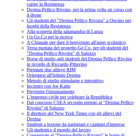
capire la Resistenza
Denina Pellico Rivoira, per la prima volta un corso con
il drone
Gli studenti del "Denina Pellico Rivoira" a Oncino nei
luoghi della Resistenza
Alla scoperta della salamandra di Lanza
Un Ge.Co per la ricerca
A Chianale per dare il benvenuto all'anno scolastico
Terza puntata del progetto Ge.Co. per gli studenti del
"Denina Pellico Rivoira" di Saluzzo
Borse di studio agli studenti del Denina Pellico Rivoira
in ricordo di Riccardo Pittavino
Premiate due allieve RIM
Orientarsi all'Istituto Denina
Metodo di studio stimolante e interattivo
Incontro con Joe Kahn
Prevenire l'inquinamento
L'impegno civile per celebrare la Repubblica
Dal concorso CSEA secondo premio al “Denina Pellico
Rivoira” di Saluzzo
Il direttore del New York Times con gli allievi del
Denina
Studenti a lezione da partigiani e capitani d'impresa
Gli studenti e il mondo del lavoro
Consegnate al “Denina-Pellico-Rivoira” le borse di