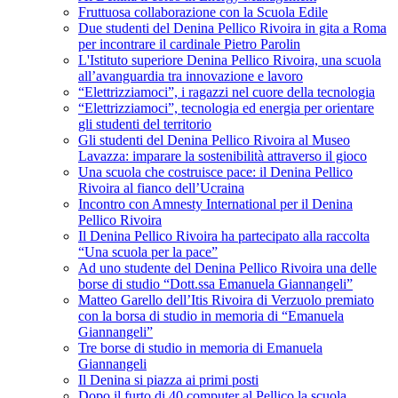
Fruttuosa collaborazione con la Scuola Edile
Due studenti del Denina Pellico Rivoira in gita a Roma
per incontrare il cardinale Pietro Parolin
L'Istituto superiore Denina Pellico Rivoira, una scuola
all’avanguardia tra innovazione e lavoro
“Elettrizziamoci”, i ragazzi nel cuore della tecnologia
“Elettrizziamoci”, tecnologia ed energia per orientare
gli studenti del territorio
Gli studenti del Denina Pellico Rivoira al Museo
Lavazza: imparare la sostenibilità attraverso il gioco
Una scuola che costruisce pace: il Denina Pellico
Rivoira al fianco dell’Ucraina
Incontro con Amnesty International per il Denina
Pellico Rivoira
Il Denina Pellico Rivoira ha partecipato alla raccolta
“Una scuola per la pace”
Ad uno studente del Denina Pellico Rivoira una delle
borse di studio “Dott.ssa Emanuela Giannangeli”
Matteo Garello dell’Itis Rivoira di Verzuolo premiato
con la borsa di studio in memoria di “Emanuela
Giannangeli”
Tre borse di studio in memoria di Emanuela
Giannangeli
Il Denina si piazza ai primi posti
Dopo il furto di 40 computer al Pellico la scuola