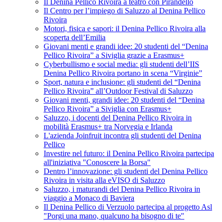
Il Denina Pellico Rivoira a teatro con Pirandello
Il Centro per l’impiego di Saluzzo al Denina Pellico
Rivoira
Motori, fisica e sapori: il Denina Pellico Rivoira alla
scoperta dell’Emilia
Giovani menti e grandi idee: 20 studenti del “Denina
Pellico Rivoira” a Siviglia grazie a Erasmus+
Cyberbullismo e social media: gli studenti dell’IIS
Denina Pellico Rivoira portano in scena “Virginie”
Sport, natura e inclusione: gli studenti del “Denina
Pellico Rivoira” all’Outdoor Festival di Saluzzo
Giovani menti, grandi idee: 20 studenti del “Denina
Pellico Rivoira” a Siviglia con Erasmus+
Saluzzo, i docenti del Denina Pellico Rivoira in
mobilità Erasmus+ tra Norvegia e Irlanda
L'azienda Joinfruit incontra gli studenti del Denina
Pellico
Investire nel futuro: il Denina Pellico Rivoira partecipa
all'iniziativa "Conoscere la Borsa"
Dentro l’innovazione: gli studenti del Denina Pellico
Rivoira in visita alla eVISO di Saluzzo
Saluzzo, i maturandi del Denina Pellico Rivoira in
viaggio a Monaco di Baviera
Il Denina Pellico di Verzuolo partecipa al progetto Asl
"Porgi una mano, qualcuno ha bisogno di te"