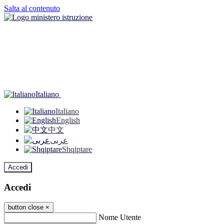
Salta al contenuto
Italiano
Italiano
English
中文
عربى
Shqiptare
Accedi
Accedi
button close
×
Nome Utente