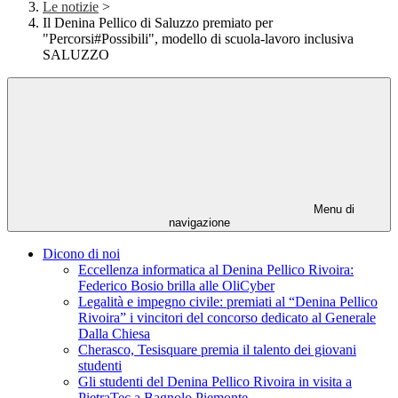
Le notizie
>
Il Denina Pellico di Saluzzo premiato per
"Percorsi#Possibili", modello di scuola-lavoro inclusiva
SALUZZO
Menu di
navigazione
Dicono di noi
Eccellenza informatica al Denina Pellico Rivoira:
Federico Bosio brilla alle OliCyber
Legalità e impegno civile: premiati al “Denina Pellico
Rivoira” i vincitori del concorso dedicato al Generale
Dalla Chiesa
Cherasco, Tesisquare premia il talento dei giovani
studenti
Gli studenti del Denina Pellico Rivoira in visita a
PietraTec a Bagnolo Piemonte