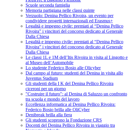
Scuole seconda famiglia
Memoria partigiana nelle classi quinte
Verzuolo: Denina Pellico Rivoira, un evento per
condividere progetti internazionali ed Erasmus+
Legalità e impegno civile: premiati al “Denina Pellico
Rivoira” i vincitori del concorso dedicato al Generale
Dalla Chiesa
Legalità e impegno civile: premiati al “Denina Pellico
Rivoira” i vincitori del concorso dedicato al Generale
Dalla Chiesa
Le classi 1L e 1M dell’Itis Rivoira in visita al Lingotto e
al Museo dell’Automobile
Lo studente Federico Bosio alle Olicyber
Dal campo al futuro: studenti del Denina in visita allo
Juventus Stadium
Gli studenti della I K del Denina Pellico Rivoira
ciceroni per un giorno
"Costruire il futuro": al Denina di Saluzzo un confronto
tra scuola e mondo del lavoro
Eccellenza informatica al Denina Pellico Rivoira:
Federico Bosio brilla alle OliCyber
Denibreak brilla alla fiera
Gli studenti scoprono la Fondazione CRS
Docenti del Denina Pellico Rivoira in viaggio tra