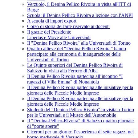
Verzuolo, il Denina Pellico Rivoira in visita all'ITT di
Barge
Scuola: il Denina Pellico Rivoira a lezione con l'ANPI
A scuola di import export
Corso di storia dell'arte riservato ai docenti
Il grazie del Presidente
Libertas e Move alle Universiadi
Il "Denina Pellico Rivoira" alla Universiadi di Torino
Quattro allieve del “Denina Pellico Rivoira” hanno
partecipato alla cerimonia di inaugurazione delle
Universiadi di Torino
Le Quinte superiori del Denina Pellico Rivoira di
Saluzzo in visita alla Ferrero di Alba
Il Denina Pellico Rivoira partecipa all’incontro "I
ragazzi di Villa Emma" di Nonantola
Il Denina Pellico Rivoira partecipa alle iniziative per la
giornata delle Piccole Medie Imprese
Il Denina Pellico Rivoira partecipa alle iniziative per la
giornata delle Piccole Medie Imprese
Studenti del “Denina Pellico Rivoira” in visita a Torino
per le Universiadi e il Museo dell’Automobile
Il "Denina-Pellico-Rivoira" di Saluzzo quattro giornate
di "porte aperte"
Ciceroni per un giorno: l’esperienza di sette ragazzi nel
borgo medievale di Verzuolo