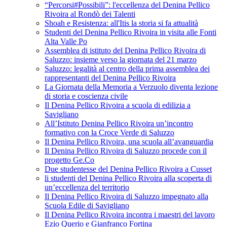
“Percorsi#Possibili”: l'eccellenza del Denina Pellico
Rivoira al Rondò dei Talenti
Shoah e Resistenza: all'Itis la storia si fa attualità
Studenti del Denina Pellico Rivoira in visita alle Fonti
Alta Valle Po
Assemblea di istituto del Denina Pellico Rivoira di
Saluzzo: insieme verso la giornata del 21 marzo
Saluzzo: legalità al centro della prima assemblea dei
rappresentanti del Denina Pellico Rivoira
La Giornata della Memoria a Verzuolo diventa lezione
di storia e coscienza civile
Il Denina Pellico Rivoira a scuola di edilizia a
Savigliano
All’Istituto Denina Pellico Rivoira un’incontro
formativo con la Croce Verde di Saluzzo
Il Denina Pellico Rivoira, una scuola all’avanguardia
Il Denina Pellico Rivoira di Saluzzo procede con il
progetto Ge.Co
Due studentesse del Denina Pellico Rivoira a Cusset
li studenti del Denina Pellico Rivoira alla scoperta di
un’eccellenza del territorio
Il Denina Pellico Rivoira di Saluzzo impegnato alla
Scuola Edile di Savigliano
Il Denina Pellico Rivoira incontra i maestri del lavoro
Ezio Querio e Gianfranco Fortina