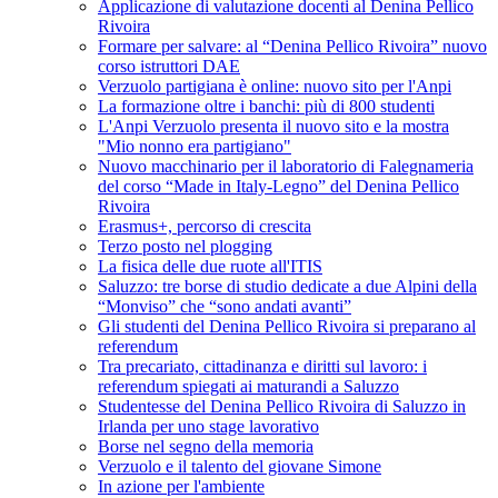
Applicazione di valutazione docenti al Denina Pellico
Rivoira
Formare per salvare: al “Denina Pellico Rivoira” nuovo
corso istruttori DAE
Verzuolo partigiana è online: nuovo sito per l'Anpi
La formazione oltre i banchi: più di 800 studenti
L'Anpi Verzuolo presenta il nuovo sito e la mostra
"Mio nonno era partigiano"
Nuovo macchinario per il laboratorio di Falegnameria
del corso “Made in Italy-Legno” del Denina Pellico
Rivoira
Erasmus+, percorso di crescita
Terzo posto nel plogging
La fisica delle due ruote all'ITIS
Saluzzo: tre borse di studio dedicate a due Alpini della
“Monviso” che “sono andati avanti”
Gli studenti del Denina Pellico Rivoira si preparano al
referendum
Tra precariato, cittadinanza e diritti sul lavoro: i
referendum spiegati ai maturandi a Saluzzo
Studentesse del Denina Pellico Rivoira di Saluzzo in
Irlanda per uno stage lavorativo
Borse nel segno della memoria
Verzuolo e il talento del giovane Simone
In azione per l'ambiente