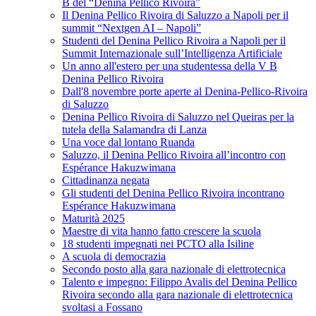
B del “Denina Pellico Rivoira”
Il Denina Pellico Rivoira di Saluzzo a Napoli per il
summit “Nextgen AI – Napoli”
Studenti del Denina Pellico Rivoira a Napoli per il
Summit Internazionale sull’Intelligenza Artificiale
Un anno all'estero per una studentessa della V B
Denina Pellico Rivoira
Dall'8 novembre porte aperte al Denina-Pellico-Rivoira
di Saluzzo
Denina Pellico Rivoira di Saluzzo nel Queiras per la
tutela della Salamandra di Lanza
Una voce dal lontano Ruanda
Saluzzo, il Denina Pellico Rivoira all’incontro con
Espérance Hakuzwimana
Cittadinanza negata
Gli studenti del Denina Pellico Rivoira incontrano
Espérance Hakuzwimana
Maturità 2025
Maestre di vita hanno fatto crescere la scuola
18 studenti impegnati nei PCTO alla Isiline
A scuola di democrazia
Secondo posto alla gara nazionale di elettrotecnica
Talento e impegno: Filippo Avalis del Denina Pellico
Rivoira secondo alla gara nazionale di elettrotecnica
svoltasi a Fossano