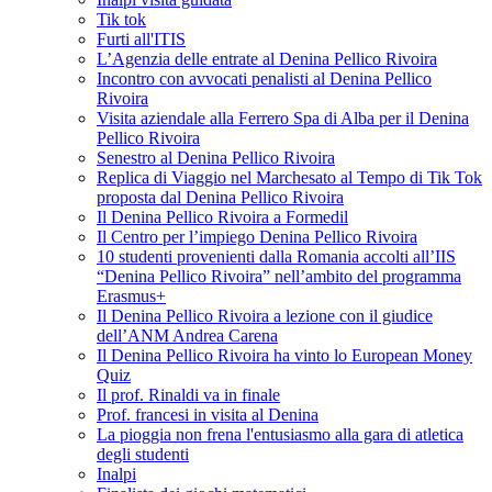
Tik tok
Furti all'ITIS
L’Agenzia delle entrate al Denina Pellico Rivoira
Incontro con avvocati penalisti al Denina Pellico
Rivoira
Visita aziendale alla Ferrero Spa di Alba per il Denina
Pellico Rivoira
Senestro al Denina Pellico Rivoira
Replica di Viaggio nel Marchesato al Tempo di Tik Tok
proposta dal Denina Pellico Rivoira
Il Denina Pellico Rivoira a Formedil
Il Centro per l’impiego Denina Pellico Rivoira
10 studenti provenienti dalla Romania accolti all’IIS
“Denina Pellico Rivoira” nell’ambito del programma
Erasmus+
Il Denina Pellico Rivoira a lezione con il giudice
dell’ANM Andrea Carena
Il Denina Pellico Rivoira ha vinto lo European Money
Quiz
Il prof. Rinaldi va in finale
Prof. francesi in visita al Denina
La pioggia non frena l'entusiasmo alla gara di atletica
degli studenti
Inalpi