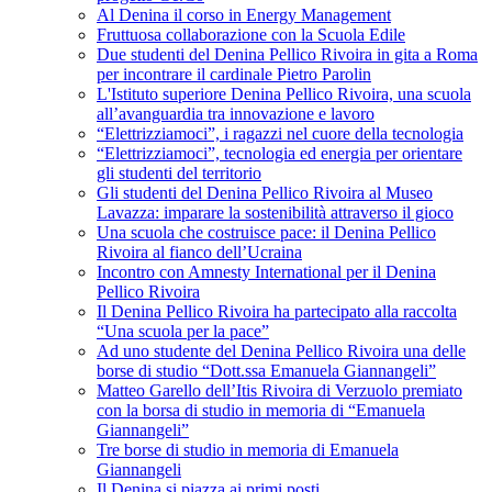
Al Denina il corso in Energy Management
Fruttuosa collaborazione con la Scuola Edile
Due studenti del Denina Pellico Rivoira in gita a Roma
per incontrare il cardinale Pietro Parolin
L'Istituto superiore Denina Pellico Rivoira, una scuola
all’avanguardia tra innovazione e lavoro
“Elettrizziamoci”, i ragazzi nel cuore della tecnologia
“Elettrizziamoci”, tecnologia ed energia per orientare
gli studenti del territorio
Gli studenti del Denina Pellico Rivoira al Museo
Lavazza: imparare la sostenibilità attraverso il gioco
Una scuola che costruisce pace: il Denina Pellico
Rivoira al fianco dell’Ucraina
Incontro con Amnesty International per il Denina
Pellico Rivoira
Il Denina Pellico Rivoira ha partecipato alla raccolta
“Una scuola per la pace”
Ad uno studente del Denina Pellico Rivoira una delle
borse di studio “Dott.ssa Emanuela Giannangeli”
Matteo Garello dell’Itis Rivoira di Verzuolo premiato
con la borsa di studio in memoria di “Emanuela
Giannangeli”
Tre borse di studio in memoria di Emanuela
Giannangeli
Il Denina si piazza ai primi posti