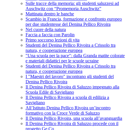
Sulle tracce della memoria: gli studenti saluzzesi ad
Auschwitz con “Promemoria Auschwitz”
Mattinata dentro le banche
Scambio in Francia, formazione e confronto europeo
per due studentesse del Denina Pellico Rivoira
Nel cuore della natura
Faccia a faccia con Parolin
Primo soccorso lezioni di vita
Studenti del Denina Pellico Rivoira a Crissolo tra
natura, e cooperazione europea
"Una scuola per la pace": dalla Granda matite colorate
e materiali didattici per le scuole ucraine
Studenti del Denina Pellico Rivoira a Crissolo tra
natura, e cooperazione europea
I "Maestri del lavoro" incontrano gli studenti del
Denina Pellico Rivoira
Il Denina Pellico Rivoira di Saluzzo impegnato alla
Scuola Edile di Savigliano
Il Denina Pellico Rivoira a scuola di edilizia a
Savigliano
All’Istituto Denina Pellico Rivoira un’incontro
formativo con la Croce Verde di Saluzzo
Il Denina Pellico Rivoira, una scuola all’avanguardia
Il Denina Pellico Rivoira di Saluzzo procede con il
progetto Ge.Co