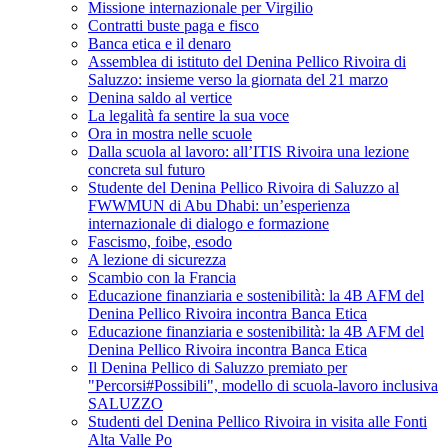
Missione internazionale per Virgilio
Contratti buste paga e fisco
Banca etica e il denaro
Assemblea di istituto del Denina Pellico Rivoira di
Saluzzo: insieme verso la giornata del 21 marzo
Denina saldo al vertice
La legalità fa sentire la sua voce
Ora in mostra nelle scuole
Dalla scuola al lavoro: all’ITIS Rivoira una lezione
concreta sul futuro
Studente del Denina Pellico Rivoira di Saluzzo al
FWWMUN di Abu Dhabi: un’esperienza
internazionale di dialogo e formazione
Fascismo, foibe, esodo
A lezione di sicurezza
Scambio con la Francia
Educazione finanziaria e sostenibilità: la 4B AFM del
Denina Pellico Rivoira incontra Banca Etica
Educazione finanziaria e sostenibilità: la 4B AFM del
Denina Pellico Rivoira incontra Banca Etica
Il Denina Pellico di Saluzzo premiato per
"Percorsi#Possibili", modello di scuola-lavoro inclusiva
SALUZZO
Studenti del Denina Pellico Rivoira in visita alle Fonti
Alta Valle Po