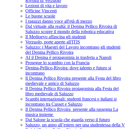
Rivoira di Verzuolo
Lezioni di vita e lavoro
Officine Vincenti
Le buone scuole
I ragazzi danno voce all'età di mezzo
Dal virtuale alla realtà: il Denina Pellico Rivoira di
Saluzzo scopre il mondo della robotica educativa
Il Medioevo affascina gli studenti
Verzuolo, porte aperte all'ITIS
Saluzzo: i Maestri del Lavoro incontrano gli studenti
del Denina Pellico Rivoira
AI il Denina è protagonista in trasferta a Napoli
Prosegue lo scambio con la Francia
Denina-Pellico-Rivoira: dove talento e futuro si
incontrano
Il Denina Pellico Rivoira presente alla Festa del libro
medievale e antico di Saluzzo
Il Denina Pellico Rivoira protagonista alla Festa del
libro medievale di Saluzzo
Scambi internazionali: studenti francesi e italiani si
incontrano tra Cusset e Saluzzo
Il Denina Pellico Rivoira presente alla rassegna La
musica insieme
Dal Salone la scuola che guarda verso il futuro
Saluzzo, un anno all’estero per una studentessa della V