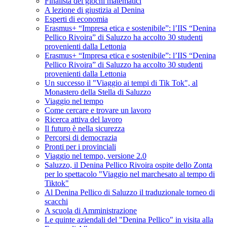
Finalista dei giochi matematici
A lezione di giustizia al Denina
Esperti di economia
Erasmus+ “Impresa etica e sostenibile”: l’IIS “Denina
Pellico Rivoira” di Saluzzo ha accolto 30 studenti
provenienti dalla Lettonia
Erasmus+ “Impresa etica e sostenibile”: l’IIS “Denina
Pellico Rivoira” di Saluzzo ha accolto 30 studenti
provenienti dalla Lettonia
Un successo il "Viaggio ai tempi di Tik Tok", al
Monastero della Stella di Saluzzo
Viaggio nel tempo
Come cercare e trovare un lavoro
Ricerca attiva del lavoro
Il futuro è nella sicurezza
Percorsi di democrazia
Pronti per i provinciali
Viaggio nel tempo, versione 2.0
Saluzzo, il Denina Pellico Rivoira ospite dello Zonta
per lo spettacolo "Viaggio nel marchesato al tempo di
Tiktok"
Al Denina Pellico di Saluzzo il traduzionale torneo di
scacchi
A scuola di Amministrazione
Le quinte aziendali del "Denina Pellico" in visita alla