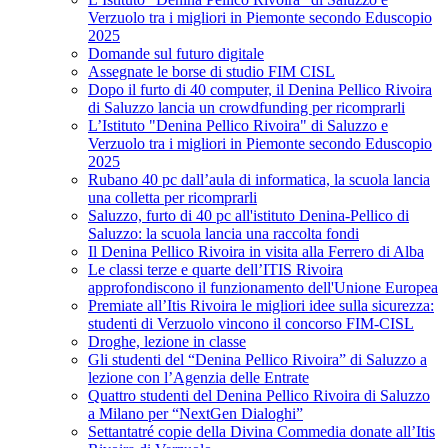
Verzuolo tra i migliori in Piemonte secondo Eduscopio
2025
Domande sul futuro digitale
Assegnate le borse di studio FIM CISL
Dopo il furto di 40 computer, il Denina Pellico Rivoira
di Saluzzo lancia un crowdfunding per ricomprarli
L’Istituto "Denina Pellico Rivoira" di Saluzzo e
Verzuolo tra i migliori in Piemonte secondo Eduscopio
2025
Rubano 40 pc dall’aula di informatica, la scuola lancia
una colletta per ricomprarli
Saluzzo, furto di 40 pc all'istituto Denina-Pellico di
Saluzzo: la scuola lancia una raccolta fondi
Il Denina Pellico Rivoira in visita alla Ferrero di Alba
Le classi terze e quarte dell’ITIS Rivoira
approfondiscono il funzionamento dell'Unione Europea
Premiate all’Itis Rivoira le migliori idee sulla sicurezza:
studenti di Verzuolo vincono il concorso FIM-CISL
Droghe, lezione in classe
Gli studenti del “Denina Pellico Rivoira” di Saluzzo a
lezione con l’Agenzia delle Entrate
Quattro studenti del Denina Pellico Rivoira di Saluzzo
a Milano per “NextGen Dialoghi”
Settantatré copie della Divina Commedia donate all’Itis