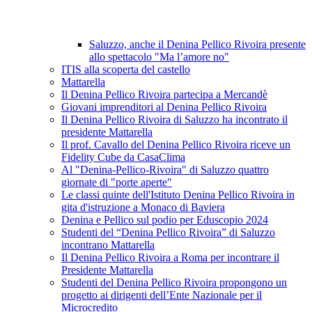
Saluzzo, anche il Denina Pellico Rivoira presente
allo spettacolo "Ma l’amore no"
ITIS alla scoperta del castello
Mattarella
Il Denina Pellico Rivoira partecipa a Mercandè
Giovani imprenditori al Denina Pellico Rivoira
Il Denina Pellico Rivoira di Saluzzo ha incontrato il
presidente Mattarella
Il prof. Cavallo del Denina Pellico Rivoira riceve un
Fidelity Cube da CasaClima
Al "Denina-Pellico-Rivoira" di Saluzzo quattro
giornate di "porte aperte"
Le classi quinte dell'Istituto Denina Pellico Rivoira in
gita d'istruzione a Monaco di Baviera
Denina e Pellico sul podio per Eduscopio 2024
Studenti del “Denina Pellico Rivoira” di Saluzzo
incontrano Mattarella
Il Denina Pellico Rivoira a Roma per incontrare il
Presidente Mattarella
Studenti del Denina Pellico Rivoira propongono un
progetto ai dirigenti dell’Ente Nazionale per il
Microcredito