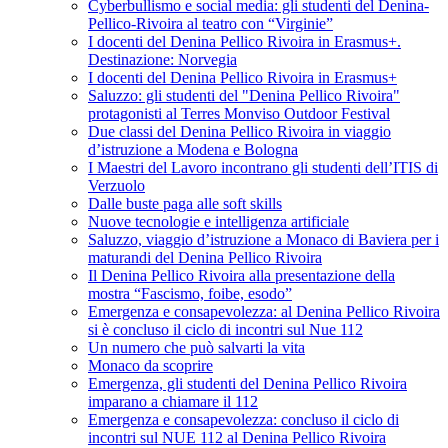
Cyberbullismo e social media: gli studenti del Denina-
Pellico-Rivoira al teatro con “Virginie”
I docenti del Denina Pellico Rivoira in Erasmus+.
Destinazione: Norvegia
I docenti del Denina Pellico Rivoira in Erasmus+
Saluzzo: gli studenti del "Denina Pellico Rivoira"
protagonisti al Terres Monviso Outdoor Festival
Due classi del Denina Pellico Rivoira in viaggio
d’istruzione a Modena e Bologna
I Maestri del Lavoro incontrano gli studenti dell’ITIS di
Verzuolo
Dalle buste paga alle soft skills
Nuove tecnologie e intelligenza artificiale
Saluzzo, viaggio d’istruzione a Monaco di Baviera per i
maturandi del Denina Pellico Rivoira
Il Denina Pellico Rivoira alla presentazione della
mostra “Fascismo, foibe, esodo”
Emergenza e consapevolezza: al Denina Pellico Rivoira
si è concluso il ciclo di incontri sul Nue 112
Un numero che può salvarti la vita
Monaco da scoprire
Emergenza, gli studenti del Denina Pellico Rivoira
imparano a chiamare il 112
Emergenza e consapevolezza: concluso il ciclo di
incontri sul NUE 112 al Denina Pellico Rivoira