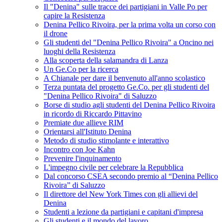
Il "Denina" sulle tracce dei partigiani in Valle Po per
capire la Resistenza
Denina Pellico Rivoira, per la prima volta un corso con
il drone
Gli studenti del "Denina Pellico Rivoira" a Oncino nei
luoghi della Resistenza
Alla scoperta della salamandra di Lanza
Un Ge.Co per la ricerca
A Chianale per dare il benvenuto all'anno scolastico
Terza puntata del progetto Ge.Co. per gli studenti del
"Denina Pellico Rivoira" di Saluzzo
Borse di studio agli studenti del Denina Pellico Rivoira
in ricordo di Riccardo Pittavino
Premiate due allieve RIM
Orientarsi all'Istituto Denina
Metodo di studio stimolante e interattivo
Incontro con Joe Kahn
Prevenire l'inquinamento
L'impegno civile per celebrare la Repubblica
Dal concorso CSEA secondo premio al “Denina Pellico
Rivoira” di Saluzzo
Il direttore del New York Times con gli allievi del
Denina
Studenti a lezione da partigiani e capitani d'impresa
Gli studenti e il mondo del lavoro