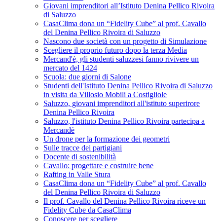
Giovani imprenditori all’Istituto Denina Pellico Rivoira
di Saluzzo
CasaClima dona un “Fidelity Cube” al prof. Cavallo
del Denina Pellico Rivoira di Saluzzo
Nascono due società con un progetto di Simulazione
Scegliere il proprio futuro dopo la terza Media
Mercand'è, gli studenti saluzzesi fanno rivivere un
mercato del 1424
Scuola: due giorni di Salone
Studenti dell'Istituto Denina Pellico Rivoira di Saluzzo
in visita da Villosio Mobili a Costigliole
Saluzzo, giovani imprenditori all'istituto superirore
Denina Pellico Rivoira
Saluzzo, l'istituto Denina Pellico Rivoira partecipa a
Mercandè
Un drone per la formazione dei geometri
Sulle tracce dei partigiani
Docente di sostenibilità
Cavallo: progettare e costruire bene
Rafting in Valle Stura
CasaClima dona un “Fidelity Cube” al prof. Cavallo
del Denina Pellico Rivoira di Saluzzo
Il prof. Cavallo del Denina Pellico Rivoira riceve un
Fidelity Cube da CasaClima
Conoscere per scegliere