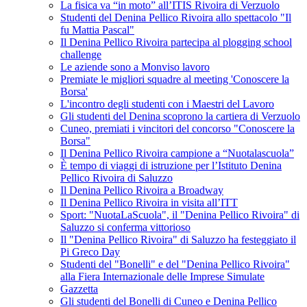
La fisica va “in moto” all’ITIS Rivoira di Verzuolo
Studenti del Denina Pellico Rivoira allo spettacolo "Il
fu Mattia Pascal"
Il Denina Pellico Rivoira partecipa al plogging school
challenge
Le aziende sono a Monviso lavoro
Premiate le migliori squadre al meeting 'Conoscere la
Borsa'
L'incontro degli studenti con i Maestri del Lavoro
Gli studenti del Denina scoprono la cartiera di Verzuolo
Cuneo, premiati i vincitori del concorso "Conoscere la
Borsa"
Il Denina Pellico Rivoira campione a “Nuotalascuola”
È tempo di viaggi di istruzione per l’Istituto Denina
Pellico Rivoira di Saluzzo
Il Denina Pellico Rivoira a Broadway
Il Denina Pellico Rivoira in visita all’ITT
Sport: "NuotaLaScuola", il "Denina Pellico Rivoira" di
Saluzzo si conferma vittorioso
Il "Denina Pellico Rivoira" di Saluzzo ha festeggiato il
Pi Greco Day
Studenti del "Bonelli" e del "Denina Pellico Rivoira"
alla Fiera Internazionale delle Imprese Simulate
Gazzetta
Gli studenti del Bonelli di Cuneo e Denina Pellico