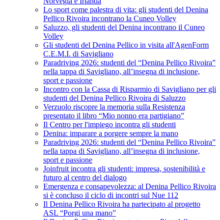
Norvegia e Irlanda
Lo sport come palestra di vita: gli studenti del Denina
Pellico Rivoira incontrano la Cuneo Volley
Saluzzo, gli studenti del Denina incontrano il Cuneo
Volley
Gli studenti del Denina Pellico in visita all'AgenForm
C.E.M.I. di Savigliano
Paradriving 2026: studenti del “Denina Pellico Rivoira”
nella tappa di Savigliano, all’insegna di inclusione,
sport e passione
Incontro con la Cassa di Risparmio di Savigliano per gli
studenti del Denina Pellico Rivoira di Saluzzo
Verzuolo riscopre la memoria sulla Resistenza
presentato il libro “Mio nonno era partigiano”
Il Centro per l'impiego incontra gli studenti
Denina: imparare a porgere sempre la mano
Paradriving 2026: studenti del “Denina Pellico Rivoira”
nella tappa di Savigliano, all’insegna di inclusione,
sport e passione
Joinfruit incontra gli studenti: impresa, sostenibilità e
futuro al centro del dialogo
Emergenza e consapevolezza: al Denina Pellico Rivoira
si è concluso il ciclo di incontri sul Nue 112
Il Denina Pellico Rivoira ha partecipato al progetto
ASL “Porgi una mano”