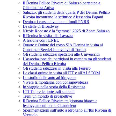
Il Denina Pellico Rivoira di Saluzzo partecipa a
Cittadinanza Attiva
Saluzzo, gli studenti della quarta P del Denina Pellico
Rivoira incontrano la scrittrice Alessandra Pagani
Denina: i corsi attivati con i fondi PNRR
Le stelle di Broadway
Nicole Robasto è la “gemma” 2025 di Zonta Saluzzo
Il Denina in visita alla Lavazza
A lezione con l'ENEL
Quarte e Quinte del corso SIA Denina in visita al
Consorzio Servizi Innovativi di Torino
Gli studenti saluzzesi spettatori alle Universaidi
L'associazione dei partigiani in cattedra tra gli studenti
del Denina Pellico Rivoira
Gli studenti saluzzesi in visita alla Ferrero
Le classi quinte in visita all'ITT e all'ALSTOM
Lo studio delle auto ad idrogeno
Vivere la montagna con consapevolezza
In viaggio nella storia della Resistenza
L'ITT apre le porte agli studenti
Treni un mondo di prospettive
Il Denina Pellico Rivoira tra giornata bianca e
festeggiamenti per la Chandeleur
Sperimentazioni sull’auto a idrogeno all’Itis Rivoira di
Verzuolo