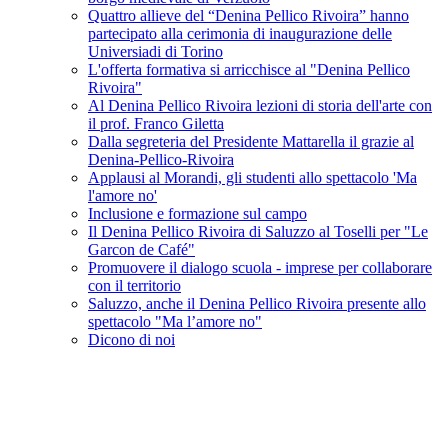
Quattro allieve del “Denina Pellico Rivoira” hanno
partecipato alla cerimonia di inaugurazione delle
Universiadi di Torino
L'offerta formativa si arricchisce al "Denina Pellico
Rivoira"
Al Denina Pellico Rivoira lezioni di storia dell'arte con
il prof. Franco Giletta
Dalla segreteria del Presidente Mattarella il grazie al
Denina-Pellico-Rivoira
Applausi al Morandi, gli studenti allo spettacolo 'Ma
l'amore no'
Inclusione e formazione sul campo
Il Denina Pellico Rivoira di Saluzzo al Toselli per "Le
Garcon de Café"
Promuovere il dialogo scuola - imprese per collaborare
con il territorio
Saluzzo, anche il Denina Pellico Rivoira presente allo
spettacolo "Ma l’amore no"
Dicono di noi