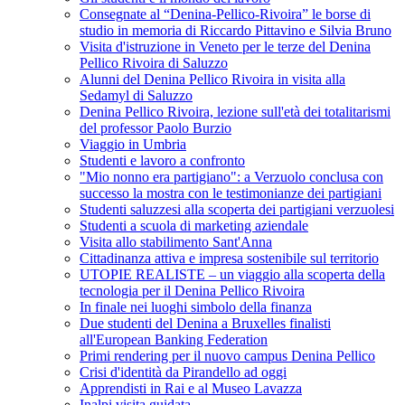
Consegnate al “Denina-Pellico-Rivoira” le borse di
studio in memoria di Riccardo Pittavino e Silvia Bruno
Visita d'istruzione in Veneto per le terze del Denina
Pellico Rivoira di Saluzzo
Alunni del Denina Pellico Rivoira in visita alla
Sedamyl di Saluzzo
Denina Pellico Rivoira, lezione sull'età dei totalitarismi
del professor Paolo Burzio
Viaggio in Umbria
Studenti e lavoro a confronto
"Mio nonno era partigiano": a Verzuolo conclusa con
successo la mostra con le testimonianze dei partigiani
Studenti saluzzesi alla scoperta dei partigiani verzuolesi
Studenti a scuola di marketing aziendale
Visita allo stabilimento Sant'Anna
Cittadinanza attiva e impresa sostenibile sul territorio
UTOPIE REALISTE – un viaggio alla scoperta della
tecnologia per il Denina Pellico Rivoira
In finale nei luoghi simbolo della finanza
Due studenti del Denina a Bruxelles finalisti
all'European Banking Federation
Primi rendering per il nuovo campus Denina Pellico
Crisi d'identità da Pirandello ad oggi
Apprendisti in Rai e al Museo Lavazza
Inalpi visita guidata