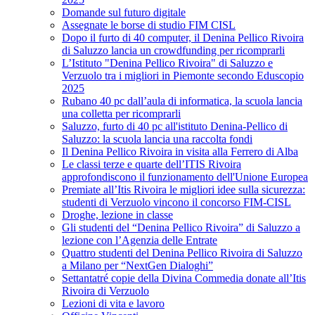
Domande sul futuro digitale
Assegnate le borse di studio FIM CISL
Dopo il furto di 40 computer, il Denina Pellico Rivoira
di Saluzzo lancia un crowdfunding per ricomprarli
L’Istituto "Denina Pellico Rivoira" di Saluzzo e
Verzuolo tra i migliori in Piemonte secondo Eduscopio
2025
Rubano 40 pc dall’aula di informatica, la scuola lancia
una colletta per ricomprarli
Saluzzo, furto di 40 pc all'istituto Denina-Pellico di
Saluzzo: la scuola lancia una raccolta fondi
Il Denina Pellico Rivoira in visita alla Ferrero di Alba
Le classi terze e quarte dell’ITIS Rivoira
approfondiscono il funzionamento dell'Unione Europea
Premiate all’Itis Rivoira le migliori idee sulla sicurezza:
studenti di Verzuolo vincono il concorso FIM-CISL
Droghe, lezione in classe
Gli studenti del “Denina Pellico Rivoira” di Saluzzo a
lezione con l’Agenzia delle Entrate
Quattro studenti del Denina Pellico Rivoira di Saluzzo
a Milano per “NextGen Dialoghi”
Settantatré copie della Divina Commedia donate all’Itis
Rivoira di Verzuolo
Lezioni di vita e lavoro