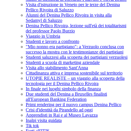
Visita d'istruzione in Veneto per le terze del Denina
Pellico Rivoira di Saluzzo
Alunni del Denina Pellico Rivoira in visita alla
Sedamyl di Saluzzo
Denina Pellico Rivoira, lezione sull'età dei totalitarismi
del professor Paolo Burzio
Viaggio in Umbria
Studenti e lavoro a confronto
"Mio nonno era partigiano": a Verzuolo conclusa con
successo la mostra con le testimonianze dei partigiani
Studenti saluzzesi alla scoperta dei partigiani verzuolesi
Studenti a scuola di marketing aziendale
Visita allo stabilimento Sant'Anna
Cittadinanza attiva e impresa sostenibile sul territorio
UTOPIE REALISTE – un viaggio alla scoperta della
tecnologia per il Denina Pellico Rivoira
In finale nei luoghi simbolo della finanza
Due studenti del Denina a Bruxelles finalisti
all'European Banking Federation
Primi rendering per il nuovo campus Denina Pellico
Crisi d'identità da Pirandello ad oggi
Apprendisti in Rai e al Museo Lavazza
Inalpi visita guidata
Tik tok
Furti all'ITIS