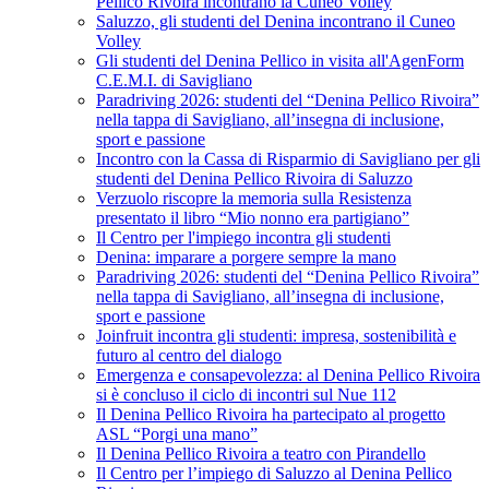
Pellico Rivoira incontrano la Cuneo Volley
Saluzzo, gli studenti del Denina incontrano il Cuneo
Volley
Gli studenti del Denina Pellico in visita all'AgenForm
C.E.M.I. di Savigliano
Paradriving 2026: studenti del “Denina Pellico Rivoira”
nella tappa di Savigliano, all’insegna di inclusione,
sport e passione
Incontro con la Cassa di Risparmio di Savigliano per gli
studenti del Denina Pellico Rivoira di Saluzzo
Verzuolo riscopre la memoria sulla Resistenza
presentato il libro “Mio nonno era partigiano”
Il Centro per l'impiego incontra gli studenti
Denina: imparare a porgere sempre la mano
Paradriving 2026: studenti del “Denina Pellico Rivoira”
nella tappa di Savigliano, all’insegna di inclusione,
sport e passione
Joinfruit incontra gli studenti: impresa, sostenibilità e
futuro al centro del dialogo
Emergenza e consapevolezza: al Denina Pellico Rivoira
si è concluso il ciclo di incontri sul Nue 112
Il Denina Pellico Rivoira ha partecipato al progetto
ASL “Porgi una mano”
Il Denina Pellico Rivoira a teatro con Pirandello
Il Centro per l’impiego di Saluzzo al Denina Pellico