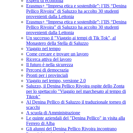
Esperti di economia
Erasmus+ “Impresa etica e sostenibile”: l’IIS “Denina
Pellico Rivoira” di Saluzzo ha accolto 30 studenti
provenienti dalla Lettonia
Erasmus+ “Impresa etica e sostenibile”: l’IIS “Denina
Pellico Rivoira” di Saluzzo ha accolto 30 studenti
provenienti dalla Lettonia
Un successo il "Viaggio ai tempi di Tik Tok", al
Monastero della Stella di Saluzzo
Viaggio nel tempo
Come cercare e trovare un lavoro
Ricerca attiva del lavoro
Il futuro è nella sicurezza
Percorsi di democrazia
Pronti per i provinciali
Viaggio nel tempo, versione 2.0
Saluzzo, il Denina Pellico Rivoira ospite dello Zonta
per lo spettacolo "Viaggio nel marchesato al tempo di
Tiktok"
Al Denina Pellico di Saluzzo il traduzionale torneo di
scacchi
A scuola di Amministrazione
Le quinte aziendali del "Denina Pellico" in visita alla
Ferrero di Alba
Gli alunni del Denina Pellico Rivoira incontrano