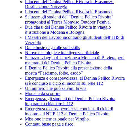
I docenti del Denina Pellico Rivoira in Erasmus+.
Destinazione: Norvegia
I docenti del Denina Pellico Rivoira in Erasmus+
Saluzzo: gli studenti del "Denina Pellico Rivoira"
protagonisti al Terres Monviso Outdoor Festival
Due classi del Denina Pellico Rivoira in viaggio
d’istruzione a Modena e Bologna
I Maestri del Lavoro incontrano gli studenti dell’ITIS di
Verzuolo
Dalle buste paga alle soft skills
Nuove tecnologie e intelligenza artificiale
Saluzzo, viaggio d’istruzione a Monaco di Baviera per i
maturandi del Denina Pellico Rivoira
Il Denina Pellico Rivoira alla presentazione della
mostra “Fascismo, foibe, esodo”
Emergenza e consapevolezza: al Denina Pellico Rivoira
si è concluso il ciclo di incontri sul Nue 112
Un numero che può salvarti la vita
Monaco da scoprire
Emergenza, gli studenti del Denina Pellico Rivoira
imparano a chiamare il 112
Emergenza e consapevolezza: concluso il ciclo di
incontri sul NUE 112 al Denina Pellico Rivoira
Missione internazionale per Virgilio
Contratti buste paga e fisco