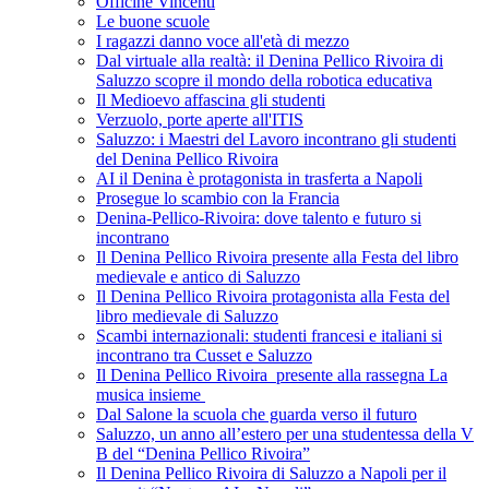
Officine Vincenti
Le buone scuole
I ragazzi danno voce all'età di mezzo
Dal virtuale alla realtà: il Denina Pellico Rivoira di
Saluzzo scopre il mondo della robotica educativa
Il Medioevo affascina gli studenti
Verzuolo, porte aperte all'ITIS
Saluzzo: i Maestri del Lavoro incontrano gli studenti
del Denina Pellico Rivoira
AI il Denina è protagonista in trasferta a Napoli
Prosegue lo scambio con la Francia
Denina-Pellico-Rivoira: dove talento e futuro si
incontrano
Il Denina Pellico Rivoira presente alla Festa del libro
medievale e antico di Saluzzo
Il Denina Pellico Rivoira protagonista alla Festa del
libro medievale di Saluzzo
Scambi internazionali: studenti francesi e italiani si
incontrano tra Cusset e Saluzzo
Il Denina Pellico Rivoira presente alla rassegna La
musica insieme
Dal Salone la scuola che guarda verso il futuro
Saluzzo, un anno all’estero per una studentessa della V
B del “Denina Pellico Rivoira”
Il Denina Pellico Rivoira di Saluzzo a Napoli per il