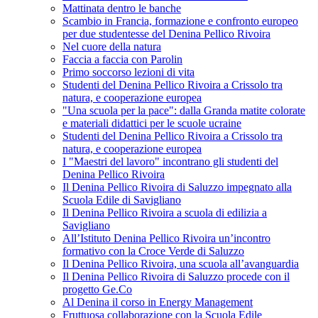
Mattinata dentro le banche
Scambio in Francia, formazione e confronto europeo
per due studentesse del Denina Pellico Rivoira
Nel cuore della natura
Faccia a faccia con Parolin
Primo soccorso lezioni di vita
Studenti del Denina Pellico Rivoira a Crissolo tra
natura, e cooperazione europea
"Una scuola per la pace": dalla Granda matite colorate
e materiali didattici per le scuole ucraine
Studenti del Denina Pellico Rivoira a Crissolo tra
natura, e cooperazione europea
I "Maestri del lavoro" incontrano gli studenti del
Denina Pellico Rivoira
Il Denina Pellico Rivoira di Saluzzo impegnato alla
Scuola Edile di Savigliano
Il Denina Pellico Rivoira a scuola di edilizia a
Savigliano
All’Istituto Denina Pellico Rivoira un’incontro
formativo con la Croce Verde di Saluzzo
Il Denina Pellico Rivoira, una scuola all’avanguardia
Il Denina Pellico Rivoira di Saluzzo procede con il
progetto Ge.Co
Al Denina il corso in Energy Management
Fruttuosa collaborazione con la Scuola Edile