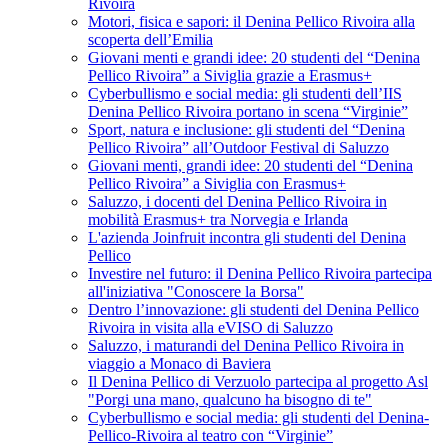
Rivoira
Motori, fisica e sapori: il Denina Pellico Rivoira alla
scoperta dell’Emilia
Giovani menti e grandi idee: 20 studenti del “Denina
Pellico Rivoira” a Siviglia grazie a Erasmus+
Cyberbullismo e social media: gli studenti dell’IIS
Denina Pellico Rivoira portano in scena “Virginie”
Sport, natura e inclusione: gli studenti del “Denina
Pellico Rivoira” all’Outdoor Festival di Saluzzo
Giovani menti, grandi idee: 20 studenti del “Denina
Pellico Rivoira” a Siviglia con Erasmus+
Saluzzo, i docenti del Denina Pellico Rivoira in
mobilità Erasmus+ tra Norvegia e Irlanda
L'azienda Joinfruit incontra gli studenti del Denina
Pellico
Investire nel futuro: il Denina Pellico Rivoira partecipa
all'iniziativa "Conoscere la Borsa"
Dentro l’innovazione: gli studenti del Denina Pellico
Rivoira in visita alla eVISO di Saluzzo
Saluzzo, i maturandi del Denina Pellico Rivoira in
viaggio a Monaco di Baviera
Il Denina Pellico di Verzuolo partecipa al progetto Asl
"Porgi una mano, qualcuno ha bisogno di te"
Cyberbullismo e social media: gli studenti del Denina-
Pellico-Rivoira al teatro con “Virginie”