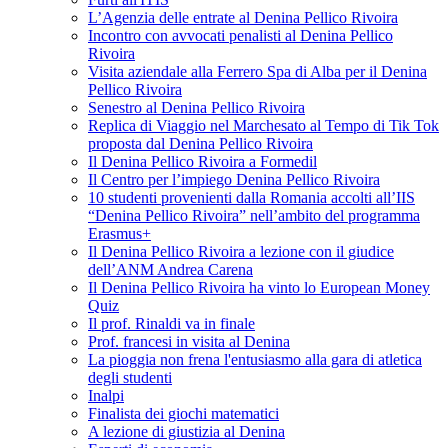
L’Agenzia delle entrate al Denina Pellico Rivoira
Incontro con avvocati penalisti al Denina Pellico
Rivoira
Visita aziendale alla Ferrero Spa di Alba per il Denina
Pellico Rivoira
Senestro al Denina Pellico Rivoira
Replica di Viaggio nel Marchesato al Tempo di Tik Tok
proposta dal Denina Pellico Rivoira
Il Denina Pellico Rivoira a Formedil
Il Centro per l’impiego Denina Pellico Rivoira
10 studenti provenienti dalla Romania accolti all’IIS
“Denina Pellico Rivoira” nell’ambito del programma
Erasmus+
Il Denina Pellico Rivoira a lezione con il giudice
dell’ANM Andrea Carena
Il Denina Pellico Rivoira ha vinto lo European Money
Quiz
Il prof. Rinaldi va in finale
Prof. francesi in visita al Denina
La pioggia non frena l'entusiasmo alla gara di atletica
degli studenti
Inalpi
Finalista dei giochi matematici
A lezione di giustizia al Denina