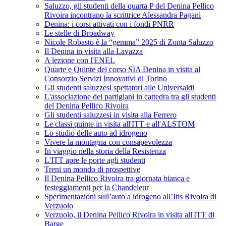
Saluzzo, gli studenti della quarta P del Denina Pellico
Rivoira incontrano la scrittrice Alessandra Pagani
Denina: i corsi attivati con i fondi PNRR
Le stelle di Broadway
Nicole Robasto è la “gemma” 2025 di Zonta Saluzzo
Il Denina in visita alla Lavazza
A lezione con l'ENEL
Quarte e Quinte del corso SIA Denina in visita al
Consorzio Servizi Innovativi di Torino
Gli studenti saluzzesi spettatori alle Universaidi
L'associazione dei partigiani in cattedra tra gli studenti
del Denina Pellico Rivoira
Gli studenti saluzzesi in visita alla Ferrero
Le classi quinte in visita all'ITT e all'ALSTOM
Lo studio delle auto ad idrogeno
Vivere la montagna con consapevolezza
In viaggio nella storia della Resistenza
L'ITT apre le porte agli studenti
Treni un mondo di prospettive
Il Denina Pellico Rivoira tra giornata bianca e
festeggiamenti per la Chandeleur
Sperimentazioni sull’auto a idrogeno all’Itis Rivoira di
Verzuolo
Verzuolo, il Denina Pellico Rivoira in visita all'ITT di
Barge