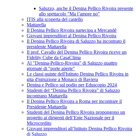
Saluzzo, anche il Denina Pellico Rivoira presente
allo spettacolo "Ma l’amore no"
ITIS alla scoperta del castello
Mattarella
Il Denina Pellico Rivoira partecipa a Mercandè
Giovani imprenditori al Denina Pellico Rivoira
Il Denina Pellico Rivoira di Saluzzo ha incontrato il
presidente Mattarella
Il prof. Cavallo del Denina Pellico Rivoira riceve un
Fidelity Cube da CasaClima
Al "Denina-Pellico-Rivoira" di Saluzzo quattro
giornate di "porte aperte"
Le classi quinte dell'Istituto Denina Pellico Rivoira in
gita d'istruzione a Monaco di Baviera
Denina e Pellico sul podio per Eduscopio 2024
Studenti del “Denina Pellico Rivoira” di Saluzzo
incontrano Mattarella
Il Denina Pellico Rivoira a Roma per incontrare il
Presidente Mattarella
Studenti del Denina Pellico Rivoira propongono un
progetto ai dirigenti dell’Ente Nazionale per il
Microcredito
Giovani imprenditori all’Istituto Denina Pellico Rivoira
di Saluzzo