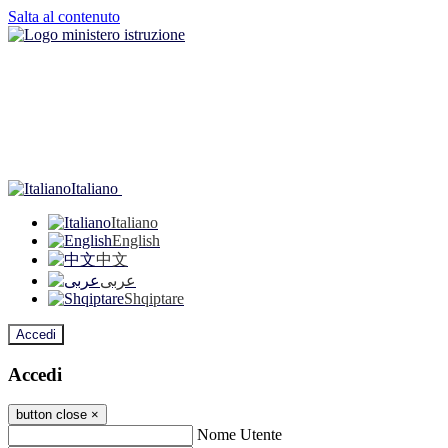
Salta al contenuto
Italiano
Italiano
English
中文
عربى
Shqiptare
Accedi
Accedi
button close
×
Nome Utente