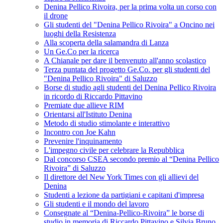
Denina Pellico Rivoira, per la prima volta un corso con
il drone
Gli studenti del "Denina Pellico Rivoira" a Oncino nei
luoghi della Resistenza
Alla scoperta della salamandra di Lanza
Un Ge.Co per la ricerca
A Chianale per dare il benvenuto all'anno scolastico
Terza puntata del progetto Ge.Co. per gli studenti del
"Denina Pellico Rivoira" di Saluzzo
Borse di studio agli studenti del Denina Pellico Rivoira
in ricordo di Riccardo Pittavino
Premiate due allieve RIM
Orientarsi all'Istituto Denina
Metodo di studio stimolante e interattivo
Incontro con Joe Kahn
Prevenire l'inquinamento
L'impegno civile per celebrare la Repubblica
Dal concorso CSEA secondo premio al “Denina Pellico
Rivoira” di Saluzzo
Il direttore del New York Times con gli allievi del
Denina
Studenti a lezione da partigiani e capitani d'impresa
Gli studenti e il mondo del lavoro
Consegnate al “Denina-Pellico-Rivoira” le borse di
studio in memoria di Riccardo Pittavino e Silvia Bruno