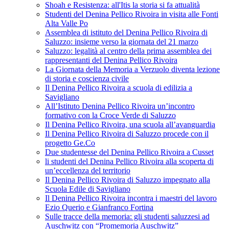
Shoah e Resistenza: all'Itis la storia si fa attualità
Studenti del Denina Pellico Rivoira in visita alle Fonti
Alta Valle Po
Assemblea di istituto del Denina Pellico Rivoira di
Saluzzo: insieme verso la giornata del 21 marzo
Saluzzo: legalità al centro della prima assemblea dei
rappresentanti del Denina Pellico Rivoira
La Giornata della Memoria a Verzuolo diventa lezione
di storia e coscienza civile
Il Denina Pellico Rivoira a scuola di edilizia a
Savigliano
All’Istituto Denina Pellico Rivoira un’incontro
formativo con la Croce Verde di Saluzzo
Il Denina Pellico Rivoira, una scuola all’avanguardia
Il Denina Pellico Rivoira di Saluzzo procede con il
progetto Ge.Co
Due studentesse del Denina Pellico Rivoira a Cusset
li studenti del Denina Pellico Rivoira alla scoperta di
un’eccellenza del territorio
Il Denina Pellico Rivoira di Saluzzo impegnato alla
Scuola Edile di Savigliano
Il Denina Pellico Rivoira incontra i maestri del lavoro
Ezio Querio e Gianfranco Fortina
Sulle tracce della memoria: gli studenti saluzzesi ad
Auschwitz con “Promemoria Auschwitz”