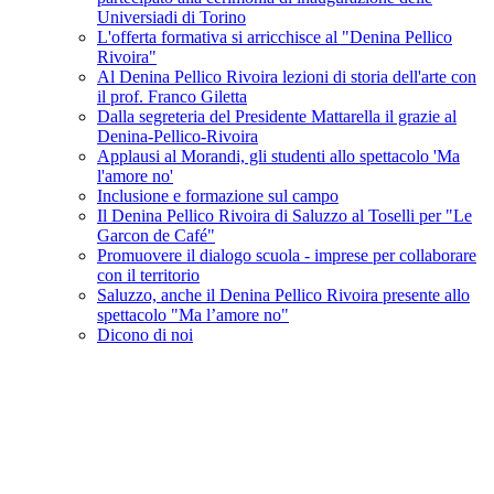
Universiadi di Torino
L'offerta formativa si arricchisce al "Denina Pellico
Rivoira"
Al Denina Pellico Rivoira lezioni di storia dell'arte con
il prof. Franco Giletta
Dalla segreteria del Presidente Mattarella il grazie al
Denina-Pellico-Rivoira
Applausi al Morandi, gli studenti allo spettacolo 'Ma
l'amore no'
Inclusione e formazione sul campo
Il Denina Pellico Rivoira di Saluzzo al Toselli per "Le
Garcon de Café"
Promuovere il dialogo scuola - imprese per collaborare
con il territorio
Saluzzo, anche il Denina Pellico Rivoira presente allo
spettacolo "Ma l’amore no"
Dicono di noi