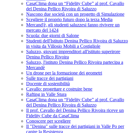
CasaClima dona un “Fidelity Cube” al prof. Cavallo
del Denina Pellico Rivoira di Saluzzo
Nascono due società con un progetto di Simulazione
Scegliere il proprio futuro dopo la terza Media
Mercand'è, gli studenti saluzzesi fanno rivivere un
mercato del 1424
Scuola: due giorni di Salone
Studenti dell'Istituto Denina Pellico Rivoira di Saluzzo
in visita da Villosio Mobili a Costigliole
Saluzzo, giovani imprenditori all'istituto superirore
Denina Pellico Rivoira
Saluzzo, l'istituto Denina Pellico Rivoira partecipa a
Mercandè
Un drone per la formazione dei geometri
Sulle tracce dei partigiani
Docente di sostenibilità
Cavallo: progettare e costruire bene
Rafting in Valle Stura
CasaClima dona un “Fidelity Cube” al prof. Cavallo
del Denina Pellico Rivoira di Saluzzo
Il prof. Cavallo del Denina Pellico Rivoira riceve un
Fidelity Cube da CasaClima
Conoscere per scegliere
Il "Denina" sulle tracce dei partigiani in Valle Po per
capire la Resistenza