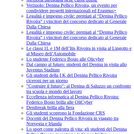
Verzuolo: Denina Pellico Rivoira, un evento per
condividere progetti internazionali ed Erasmus+
Legalità e impegno civile: premiati al “Denina Pellico
Rivoira” i vincitori del concorso dedicato al Generale
Dalla Chiesa
Legalità e impegno civile: premiati al “Denina Pellico
Rivoira” i vincitori del concorso dedicato al Generale
Dalla Chiesa
Le classi 1L e 1M dell’Itis Rivoira in visita al Lingotto e
al Museo dell’Automobile
Lo studente Federico Bosio alle Olicyber
Dal campo al futuro: studenti del Denina in visita allo
Juventus Stadium
Gli studenti della I K del Denina Pellico Rivoira
ciceroni per un giorno
"Costruire il futuro": al Denina di Saluzzo un confronto
tra scuola e mondo del lavoro
Eccellenza informatica al Denina Pellico Rivoira:
Federico Bosio brilla alle OliCyber
Denibreak brilla alla fiera
Gli studenti scoprono la Fondazione CRS
Docenti del Denina Pellico Rivoira in viaggio tra
Norvegia e Irlanda
Lo sport come palestra di vita: gli studenti del Denina