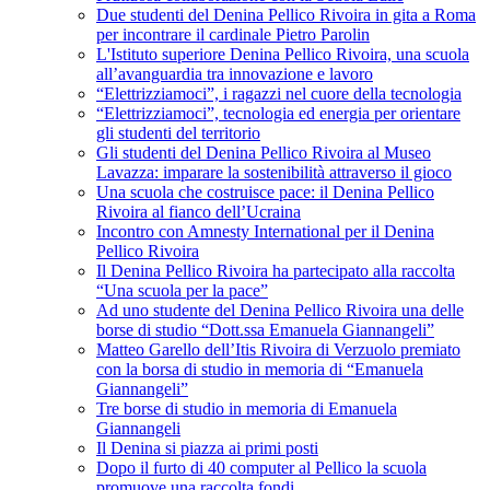
Due studenti del Denina Pellico Rivoira in gita a Roma
per incontrare il cardinale Pietro Parolin
L'Istituto superiore Denina Pellico Rivoira, una scuola
all’avanguardia tra innovazione e lavoro
“Elettrizziamoci”, i ragazzi nel cuore della tecnologia
“Elettrizziamoci”, tecnologia ed energia per orientare
gli studenti del territorio
Gli studenti del Denina Pellico Rivoira al Museo
Lavazza: imparare la sostenibilità attraverso il gioco
Una scuola che costruisce pace: il Denina Pellico
Rivoira al fianco dell’Ucraina
Incontro con Amnesty International per il Denina
Pellico Rivoira
Il Denina Pellico Rivoira ha partecipato alla raccolta
“Una scuola per la pace”
Ad uno studente del Denina Pellico Rivoira una delle
borse di studio “Dott.ssa Emanuela Giannangeli”
Matteo Garello dell’Itis Rivoira di Verzuolo premiato
con la borsa di studio in memoria di “Emanuela
Giannangeli”
Tre borse di studio in memoria di Emanuela
Giannangeli
Il Denina si piazza ai primi posti
Dopo il furto di 40 computer al Pellico la scuola
promuove una raccolta fondi