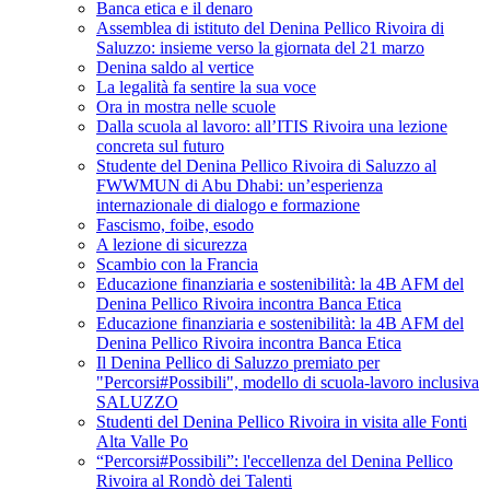
Banca etica e il denaro
Assemblea di istituto del Denina Pellico Rivoira di
Saluzzo: insieme verso la giornata del 21 marzo
Denina saldo al vertice
La legalità fa sentire la sua voce
Ora in mostra nelle scuole
Dalla scuola al lavoro: all’ITIS Rivoira una lezione
concreta sul futuro
Studente del Denina Pellico Rivoira di Saluzzo al
FWWMUN di Abu Dhabi: un’esperienza
internazionale di dialogo e formazione
Fascismo, foibe, esodo
A lezione di sicurezza
Scambio con la Francia
Educazione finanziaria e sostenibilità: la 4B AFM del
Denina Pellico Rivoira incontra Banca Etica
Educazione finanziaria e sostenibilità: la 4B AFM del
Denina Pellico Rivoira incontra Banca Etica
Il Denina Pellico di Saluzzo premiato per
"Percorsi#Possibili", modello di scuola-lavoro inclusiva
SALUZZO
Studenti del Denina Pellico Rivoira in visita alle Fonti
Alta Valle Po
“Percorsi#Possibili”: l'eccellenza del Denina Pellico
Rivoira al Rondò dei Talenti