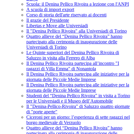
Scuola: il Denina Pellico Rivoira a lezione con l'ANPI
A scuola di import export
Corso di storia dell'arte riservato ai docenti
Il grazie del Presidente
Libertas e Move alle Universiadi
Il "Denina Pellico Rivoira" alla Universiadi di Torino
Quattro allieve del “Denina Pellico Rivoira” hanno
partecipato alla cerimonia di inaugurazione delle
Universiadi di Torino
Le Quinte superiori del Denina Pellico Rivoira di
Saluzzo in visita alla Ferrero di Alba
Il Denina Pellico Rivoira partecipa all’incontro "I
ragazzi di Villa Emma" di Nonantola
Il Denina Pellico Rivoira partecipa alle iniziative per la
giornata delle Piccole Medie Imprese
Il Denina Pellico Rivoira partecipa alle iniziative per la
giornata delle Piccole Medie Imprese
Studenti del “Denina Pellico Rivoira” in visita a Torino
per le Universiadi e il Museo dell’Automobile
Il "Denina-Pellico-Rivoira" di Saluzzo quattro giornate
di "porte aperte"
Ciceroni per un giorno: l’esperienza di sette ragazzi nel
borgo medievale di Verzuolo
Quattro allieve del “Denina Pellico Rivoira” hanno
partecipato alla cerimonia di inaugurazione delle