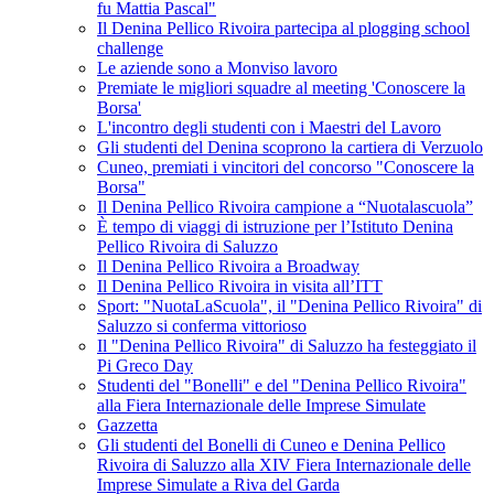
fu Mattia Pascal"
Il Denina Pellico Rivoira partecipa al plogging school
challenge
Le aziende sono a Monviso lavoro
Premiate le migliori squadre al meeting 'Conoscere la
Borsa'
L'incontro degli studenti con i Maestri del Lavoro
Gli studenti del Denina scoprono la cartiera di Verzuolo
Cuneo, premiati i vincitori del concorso "Conoscere la
Borsa"
Il Denina Pellico Rivoira campione a “Nuotalascuola”
È tempo di viaggi di istruzione per l’Istituto Denina
Pellico Rivoira di Saluzzo
Il Denina Pellico Rivoira a Broadway
Il Denina Pellico Rivoira in visita all’ITT
Sport: "NuotaLaScuola", il "Denina Pellico Rivoira" di
Saluzzo si conferma vittorioso
Il "Denina Pellico Rivoira" di Saluzzo ha festeggiato il
Pi Greco Day
Studenti del "Bonelli" e del "Denina Pellico Rivoira"
alla Fiera Internazionale delle Imprese Simulate
Gazzetta
Gli studenti del Bonelli di Cuneo e Denina Pellico
Rivoira di Saluzzo alla XIV Fiera Internazionale delle
Imprese Simulate a Riva del Garda