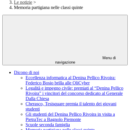
Le notizie
>
Memoria partigiana nelle classi quinte
Menu di
navigazione
Dicono di noi
Eccellenza informatica al Denina Pellico Rivoira:
Federico Bosio brilla alle OliCyber
Legalità e impegno civile: premiati al “Denina Pellico
Rivoira” i vincitori del concorso dedicato al Generale
Dalla Chiesa
Cherasco, Tesisquare premia il talento dei giovani
studenti
Gli studenti del Denina Pellico Rivoira in visita a
PietraTec a Bagnolo Piemonte
Scuole seconda famiglia
Memoria partigiana nelle classi quinte