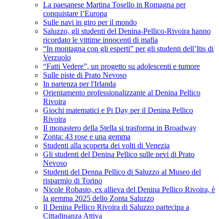
La paesanese Martina Tosello in Romagna per
conquistare l’Europa
Sulle navi in giro per il mondo
Saluzzo, gli studenti del Denina-Pellico-Rivoira hanno
ricordato le vittime innocenti di mafia
“In montagna con gli esperti” per gli studenti dell’Itis di
Verzuolo
“Fatti Vedere”, un progetto su adolescenti e tumore
Sulle piste di Prato Nevoso
In partenza per l'Irlanda
Orientamento professionalizzante al Denina Pellico
Rivoira
Giochi matematici e Pi Day per il Denina Pellico
Rivoira
Il monastero della Stella si trasforma in Broadway
Zonta: 43 rose e una gemma
Studenti alla scoperta dei volti di Venezia
Gli studenti del Denina Pellico sulle nevi di Prato
Nevoso
Studenti del Denna Pellico di Saluzzo al Museo del
risparmio di Torino
Nicole Robasto, ex allieva del Denina Pellico Rivoira, è
la gemma 2025 dello Zonta Saluzzo
Il Denina Pellico Rivoira di Saluzzo partecipa a
Cittadinanza Attiva