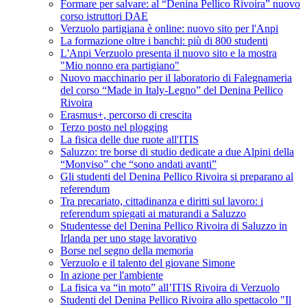
Formare per salvare: al “Denina Pellico Rivoira” nuovo
corso istruttori DAE
Verzuolo partigiana è online: nuovo sito per l'Anpi
La formazione oltre i banchi: più di 800 studenti
L'Anpi Verzuolo presenta il nuovo sito e la mostra
"Mio nonno era partigiano"
Nuovo macchinario per il laboratorio di Falegnameria
del corso “Made in Italy-Legno” del Denina Pellico
Rivoira
Erasmus+, percorso di crescita
Terzo posto nel plogging
La fisica delle due ruote all'ITIS
Saluzzo: tre borse di studio dedicate a due Alpini della
“Monviso” che “sono andati avanti”
Gli studenti del Denina Pellico Rivoira si preparano al
referendum
Tra precariato, cittadinanza e diritti sul lavoro: i
referendum spiegati ai maturandi a Saluzzo
Studentesse del Denina Pellico Rivoira di Saluzzo in
Irlanda per uno stage lavorativo
Borse nel segno della memoria
Verzuolo e il talento del giovane Simone
In azione per l'ambiente
La fisica va “in moto” all’ITIS Rivoira di Verzuolo
Studenti del Denina Pellico Rivoira allo spettacolo "Il