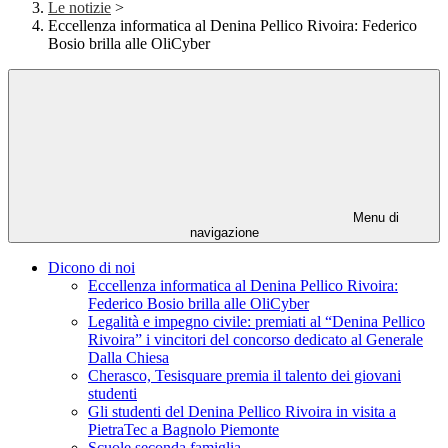
Le notizie
>
Eccellenza informatica al Denina Pellico Rivoira: Federico
Bosio brilla alle OliCyber
Menu di
navigazione
Dicono di noi
Eccellenza informatica al Denina Pellico Rivoira:
Federico Bosio brilla alle OliCyber
Legalità e impegno civile: premiati al “Denina Pellico
Rivoira” i vincitori del concorso dedicato al Generale
Dalla Chiesa
Cherasco, Tesisquare premia il talento dei giovani
studenti
Gli studenti del Denina Pellico Rivoira in visita a
PietraTec a Bagnolo Piemonte
Scuole seconda famiglia