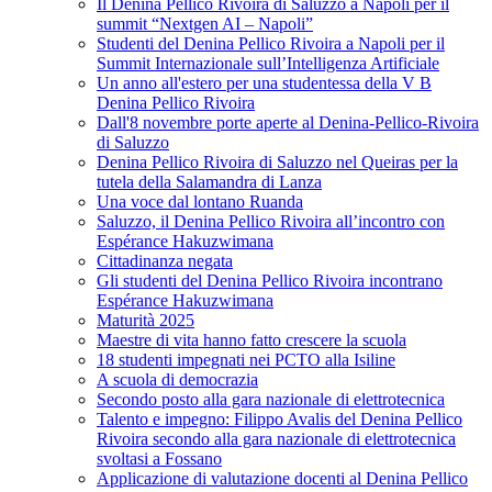
Il Denina Pellico Rivoira di Saluzzo a Napoli per il
summit “Nextgen AI – Napoli”
Studenti del Denina Pellico Rivoira a Napoli per il
Summit Internazionale sull’Intelligenza Artificiale
Un anno all'estero per una studentessa della V B
Denina Pellico Rivoira
Dall'8 novembre porte aperte al Denina-Pellico-Rivoira
di Saluzzo
Denina Pellico Rivoira di Saluzzo nel Queiras per la
tutela della Salamandra di Lanza
Una voce dal lontano Ruanda
Saluzzo, il Denina Pellico Rivoira all’incontro con
Espérance Hakuzwimana
Cittadinanza negata
Gli studenti del Denina Pellico Rivoira incontrano
Espérance Hakuzwimana
Maturità 2025
Maestre di vita hanno fatto crescere la scuola
18 studenti impegnati nei PCTO alla Isiline
A scuola di democrazia
Secondo posto alla gara nazionale di elettrotecnica
Talento e impegno: Filippo Avalis del Denina Pellico
Rivoira secondo alla gara nazionale di elettrotecnica
svoltasi a Fossano
Applicazione di valutazione docenti al Denina Pellico