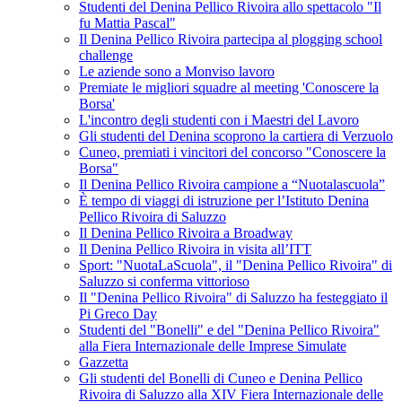
Studenti del Denina Pellico Rivoira allo spettacolo "Il
fu Mattia Pascal"
Il Denina Pellico Rivoira partecipa al plogging school
challenge
Le aziende sono a Monviso lavoro
Premiate le migliori squadre al meeting 'Conoscere la
Borsa'
L'incontro degli studenti con i Maestri del Lavoro
Gli studenti del Denina scoprono la cartiera di Verzuolo
Cuneo, premiati i vincitori del concorso "Conoscere la
Borsa"
Il Denina Pellico Rivoira campione a “Nuotalascuola”
È tempo di viaggi di istruzione per l’Istituto Denina
Pellico Rivoira di Saluzzo
Il Denina Pellico Rivoira a Broadway
Il Denina Pellico Rivoira in visita all’ITT
Sport: "NuotaLaScuola", il "Denina Pellico Rivoira" di
Saluzzo si conferma vittorioso
Il "Denina Pellico Rivoira" di Saluzzo ha festeggiato il
Pi Greco Day
Studenti del "Bonelli" e del "Denina Pellico Rivoira"
alla Fiera Internazionale delle Imprese Simulate
Gazzetta
Gli studenti del Bonelli di Cuneo e Denina Pellico
Rivoira di Saluzzo alla XIV Fiera Internazionale delle