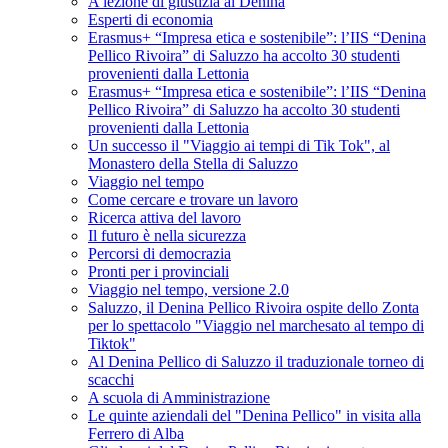
A lezione di giustizia al Denina
Esperti di economia
Erasmus+ “Impresa etica e sostenibile”: l’IIS “Denina
Pellico Rivoira” di Saluzzo ha accolto 30 studenti
provenienti dalla Lettonia
Erasmus+ “Impresa etica e sostenibile”: l’IIS “Denina
Pellico Rivoira” di Saluzzo ha accolto 30 studenti
provenienti dalla Lettonia
Un successo il "Viaggio ai tempi di Tik Tok", al
Monastero della Stella di Saluzzo
Viaggio nel tempo
Come cercare e trovare un lavoro
Ricerca attiva del lavoro
Il futuro è nella sicurezza
Percorsi di democrazia
Pronti per i provinciali
Viaggio nel tempo, versione 2.0
Saluzzo, il Denina Pellico Rivoira ospite dello Zonta
per lo spettacolo "Viaggio nel marchesato al tempo di
Tiktok"
Al Denina Pellico di Saluzzo il traduzionale torneo di
scacchi
A scuola di Amministrazione
Le quinte aziendali del "Denina Pellico" in visita alla
Ferrero di Alba