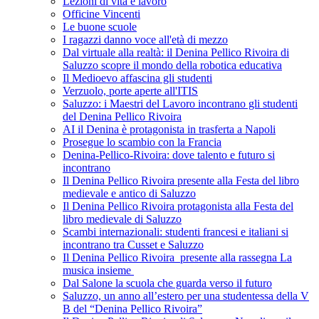
Lezioni di vita e lavoro
Officine Vincenti
Le buone scuole
I ragazzi danno voce all'età di mezzo
Dal virtuale alla realtà: il Denina Pellico Rivoira di
Saluzzo scopre il mondo della robotica educativa
Il Medioevo affascina gli studenti
Verzuolo, porte aperte all'ITIS
Saluzzo: i Maestri del Lavoro incontrano gli studenti
del Denina Pellico Rivoira
AI il Denina è protagonista in trasferta a Napoli
Prosegue lo scambio con la Francia
Denina-Pellico-Rivoira: dove talento e futuro si
incontrano
Il Denina Pellico Rivoira presente alla Festa del libro
medievale e antico di Saluzzo
Il Denina Pellico Rivoira protagonista alla Festa del
libro medievale di Saluzzo
Scambi internazionali: studenti francesi e italiani si
incontrano tra Cusset e Saluzzo
Il Denina Pellico Rivoira presente alla rassegna La
musica insieme
Dal Salone la scuola che guarda verso il futuro
Saluzzo, un anno all’estero per una studentessa della V
B del “Denina Pellico Rivoira”