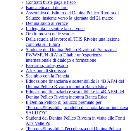
Contratti buste paga e fisco
Banca etica e il denaro
Assemblea di istituto del Denina Pellico Rivoira di
Saluzzo: insieme verso la giornata del 21 marzo
Denina saldo al vertice
La legalità fa sentire la sua voce
Ora in mostra nelle scuole
Dalla scuola al lavoro: all’ITIS Rivoira una lezione
concreta sul futuro
Studente del Denina Pellico Rivoira di Saluzzo al
FWWMUN di Abu Dhabi: un’esperienza
internazionale di dialogo e formazione
Fascismo, foibe, esodo
A lezione di sicurezza
Scambio con la Francia
Educazione finanziaria e sostenibilità: la 4B AFM del
Denina Pellico Rivoira incontra Banca Etica
Educazione finanziaria e sostenibilità: la 4B AFM del
Denina Pellico Rivoira incontra Banca Etica
Il Denina Pellico di Saluzzo premiato per
"Percorsi#Possibili", modello di scuola-lavoro inclusiva
SALUZZO
Studenti del Denina Pellico Rivoira in visita alle Fonti
Alta Valle Po
“Percorsi#Possibili”: l'eccellenza del Denina Pellico