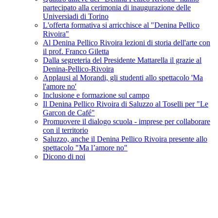
partecipato alla cerimonia di inaugurazione delle
Universiadi di Torino
L'offerta formativa si arricchisce al "Denina Pellico
Rivoira"
Al Denina Pellico Rivoira lezioni di storia dell'arte con
il prof. Franco Giletta
Dalla segreteria del Presidente Mattarella il grazie al
Denina-Pellico-Rivoira
Applausi al Morandi, gli studenti allo spettacolo 'Ma
l'amore no'
Inclusione e formazione sul campo
Il Denina Pellico Rivoira di Saluzzo al Toselli per "Le
Garcon de Café"
Promuovere il dialogo scuola - imprese per collaborare
con il territorio
Saluzzo, anche il Denina Pellico Rivoira presente allo
spettacolo "Ma l’amore no"
Dicono di noi