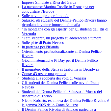
Imprese Simulate a Riva del Garda
La paesanese Martina Tosello in Romagna per
conquistare l’Europa
Sulle navi in giro per il mondo
Saluzzo, gli studenti del Denina-Pellico-Rivoira hanno
ricordato le vittime innocenti di mafia
“In montagna con gli esperti” per gli studenti dell’Itis di
Verzuolo
“Fatti Vedere”, un progetto su adolescenti e tumore
Sulle piste di Prato Nevoso
In partenza per l'Irlanda
Orientamento professionalizzante al Denina Pellico
Rivoira
Giochi matematici e Pi Day per il Denina Pellico
Rivoira
Il monastero della Stella si trasforma in Broadway
Zonta: 43 rose e una gemma
Studenti alla scoperta dei volti di Venezia
Gli studenti del Denina Pellico sulle nevi di Prato
Nevoso
Studenti del Denna Pellico di Saluzzo al Museo del
risparmio di Torino
Nicole Robasto, ex allieva del Denina Pellico Rivoira, è
la gemma 2025 dello Zonta Saluzzo
Il Denina Pellico Rivoira di Saluzzo partecipa a