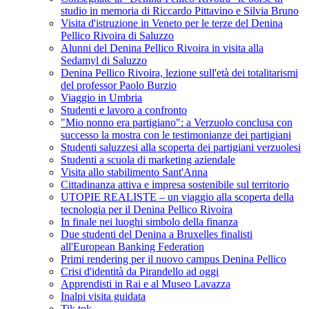
studio in memoria di Riccardo Pittavino e Silvia Bruno
Visita d'istruzione in Veneto per le terze del Denina
Pellico Rivoira di Saluzzo
Alunni del Denina Pellico Rivoira in visita alla
Sedamyl di Saluzzo
Denina Pellico Rivoira, lezione sull'età dei totalitarismi
del professor Paolo Burzio
Viaggio in Umbria
Studenti e lavoro a confronto
"Mio nonno era partigiano": a Verzuolo conclusa con
successo la mostra con le testimonianze dei partigiani
Studenti saluzzesi alla scoperta dei partigiani verzuolesi
Studenti a scuola di marketing aziendale
Visita allo stabilimento Sant'Anna
Cittadinanza attiva e impresa sostenibile sul territorio
UTOPIE REALISTE – un viaggio alla scoperta della
tecnologia per il Denina Pellico Rivoira
In finale nei luoghi simbolo della finanza
Due studenti del Denina a Bruxelles finalisti
all'European Banking Federation
Primi rendering per il nuovo campus Denina Pellico
Crisi d'identità da Pirandello ad oggi
Apprendisti in Rai e al Museo Lavazza
Inalpi visita guidata
Tik tok