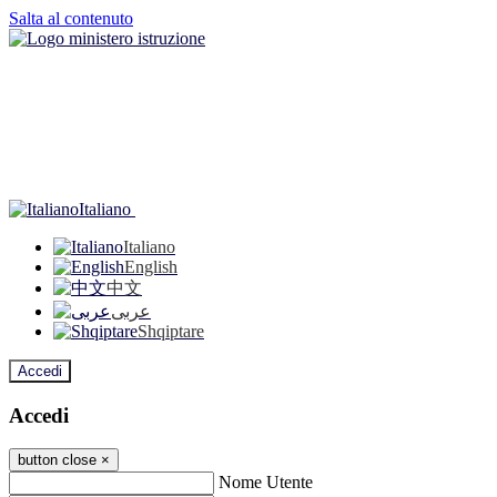
Salta al contenuto
Italiano
Italiano
English
中文
عربى
Shqiptare
Accedi
Accedi
button close
×
Nome Utente