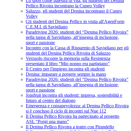
Lo sport come palestra di vita: gli studenti del Denina
Pellico Rivoira incontrano la Cuneo Volley
Saluzzo, gli studenti del Denina incontrano il Cuneo
Volley
Gli studenti del Denina Pellico in visita all'AgenForm
C.E.M.I. di Savigliano
Paradriving 2026: studenti del “Denina Pellico Rivoira”
nella tappa di Savigliano, all’insegna di inclusione,
sport e passione
Incontro con la Cassa di Risparmio di Savigliano per gli
studenti del Denina Pellico Rivoira di Saluzzo
Verzuolo riscopre la memoria sulla Resistenza
presentato il libro “Mio nonno era partigiano”
Il Centro per l'impiego incontra gli studenti
Denina: imparare a porgere sempre la mano
Paradriving 2026: studenti del “Denina Pellico Rivoira”
nella tappa di Savigliano, all’insegna di inclusione,
sport e passione
Joinfruit incontra gli studenti: impresa, sostenibilità e
futuro al centro del dialogo
Emergenza e consapevolezza: al Denina Pellico Rivoira
si è concluso il ciclo di incontri sul Nue 112
Il Denina Pellico Rivoira ha partecipato al progetto
ASL “Porgi una mano”
Il Denina Pellico Rivoira a teatro con Pirandello