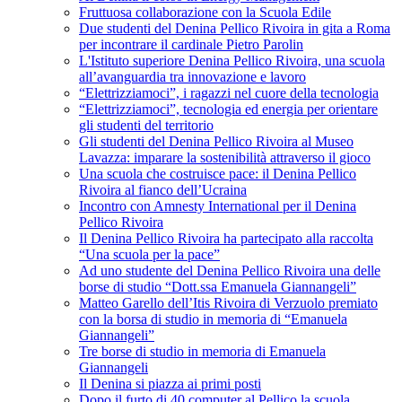
Fruttuosa collaborazione con la Scuola Edile
Due studenti del Denina Pellico Rivoira in gita a Roma
per incontrare il cardinale Pietro Parolin
L'Istituto superiore Denina Pellico Rivoira, una scuola
all’avanguardia tra innovazione e lavoro
“Elettrizziamoci”, i ragazzi nel cuore della tecnologia
“Elettrizziamoci”, tecnologia ed energia per orientare
gli studenti del territorio
Gli studenti del Denina Pellico Rivoira al Museo
Lavazza: imparare la sostenibilità attraverso il gioco
Una scuola che costruisce pace: il Denina Pellico
Rivoira al fianco dell’Ucraina
Incontro con Amnesty International per il Denina
Pellico Rivoira
Il Denina Pellico Rivoira ha partecipato alla raccolta
“Una scuola per la pace”
Ad uno studente del Denina Pellico Rivoira una delle
borse di studio “Dott.ssa Emanuela Giannangeli”
Matteo Garello dell’Itis Rivoira di Verzuolo premiato
con la borsa di studio in memoria di “Emanuela
Giannangeli”
Tre borse di studio in memoria di Emanuela
Giannangeli
Il Denina si piazza ai primi posti
Dopo il furto di 40 computer al Pellico la scuola