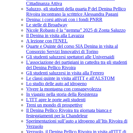
Cittadinanza Attiva
Saluzzo, gli studenti della quarta P del Denina Pellico
Rivoira incontrano la scrittrice Alessandra Pagani
Denina: i corsi attivati con i fondi PNRR
Le stelle di Broadway
Nicole Robasto è la “gemma” 2025 di Zonta Saluzzo
Il Denina in visita alla Lavazza
A lezione con l'ENEL
Quarte e Quinte del corso SIA Denina in visita al
Consorzio Servizi Innovativi di Torino
Gli studenti saluzzesi spettatori alle Universaidi
L'associazione dei partigiani in cattedra tra gli studenti
del Denina Pellico Rivoira
Gli studenti saluzzesi in visita alla Ferrero
Le classi quinte in visita all'ITT e all'ALSTOM
Lo studio delle auto ad idrogeno
Vivere la montagna con consapevolezza
In viaggio nella storia della Resistenza
L'ITT apre le porte agli studenti
Treni un mondo di prospettive
Il Denina Pellico Rivoira tra giornata bianca e
festeggiamenti per la Chandeleur
Sperimentazioni sull’auto a idrogeno all’Itis Rivoira di
Verzuolo
Verzuolo, il Denina Pellico Rivoira in visita all'ITT di