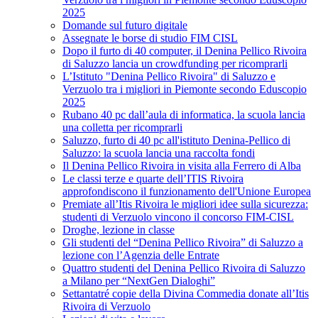
2025
Domande sul futuro digitale
Assegnate le borse di studio FIM CISL
Dopo il furto di 40 computer, il Denina Pellico Rivoira
di Saluzzo lancia un crowdfunding per ricomprarli
L’Istituto "Denina Pellico Rivoira" di Saluzzo e
Verzuolo tra i migliori in Piemonte secondo Eduscopio
2025
Rubano 40 pc dall’aula di informatica, la scuola lancia
una colletta per ricomprarli
Saluzzo, furto di 40 pc all'istituto Denina-Pellico di
Saluzzo: la scuola lancia una raccolta fondi
Il Denina Pellico Rivoira in visita alla Ferrero di Alba
Le classi terze e quarte dell’ITIS Rivoira
approfondiscono il funzionamento dell'Unione Europea
Premiate all’Itis Rivoira le migliori idee sulla sicurezza:
studenti di Verzuolo vincono il concorso FIM-CISL
Droghe, lezione in classe
Gli studenti del “Denina Pellico Rivoira” di Saluzzo a
lezione con l’Agenzia delle Entrate
Quattro studenti del Denina Pellico Rivoira di Saluzzo
a Milano per “NextGen Dialoghi”
Settantatré copie della Divina Commedia donate all’Itis
Rivoira di Verzuolo