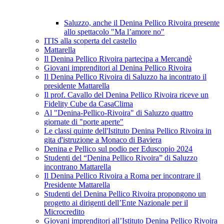
Saluzzo, anche il Denina Pellico Rivoira presente
allo spettacolo "Ma l’amore no"
ITIS alla scoperta del castello
Mattarella
Il Denina Pellico Rivoira partecipa a Mercandè
Giovani imprenditori al Denina Pellico Rivoira
Il Denina Pellico Rivoira di Saluzzo ha incontrato il
presidente Mattarella
Il prof. Cavallo del Denina Pellico Rivoira riceve un
Fidelity Cube da CasaClima
Al "Denina-Pellico-Rivoira" di Saluzzo quattro
giornate di "porte aperte"
Le classi quinte dell'Istituto Denina Pellico Rivoira in
gita d'istruzione a Monaco di Baviera
Denina e Pellico sul podio per Eduscopio 2024
Studenti del “Denina Pellico Rivoira” di Saluzzo
incontrano Mattarella
Il Denina Pellico Rivoira a Roma per incontrare il
Presidente Mattarella
Studenti del Denina Pellico Rivoira propongono un
progetto ai dirigenti dell’Ente Nazionale per il
Microcredito
Giovani imprenditori all’Istituto Denina Pellico Rivoira