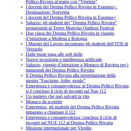
Pellico-Rivoira al teatro con “Virginie”
I docenti del Denina Pellico Rivoira in Erasmus+.
Destinazione: Norvegia
I docenti del Denina Pellico Rivoira in Erasmus+
Saluzzo: gli studenti del "Denina Pellico Rivoira"
protagonisti al Terres Monviso Outdoor Festival
Due classi del Denina Pellico Rivoira in viaggio
d’istruzione a Modena e Bologna
I Maestri del Lavoro incontrano gli studenti dell’ITIS di
Verzuolo
Dalle buste paga alle soft skills
Nuove tecnologie e intelligenza artificiale
Saluzzo, viaggio d’istruzione a Monaco di Baviera per i
maturandi del Denina Pellico Rivoira
Il Denina Pellico Rivoira alla presentazione della
mostra “Fascismo, foibe, esodo”
Emergenza e consapevolezza: al Denina Pellico Rivoira
si è concluso il ciclo di incontri sul Nue 112
Un numero che può salvarti la vita
Monaco da scoprire
Emergenza, gli studenti del Denina Pellico Rivoira
imparano a chiamare il 112
Emergenza e consapevolezza: concluso il ciclo di
incontri sul NUE 112 al Denina Pellico Rivoira
Missione internazionale per Virgilio