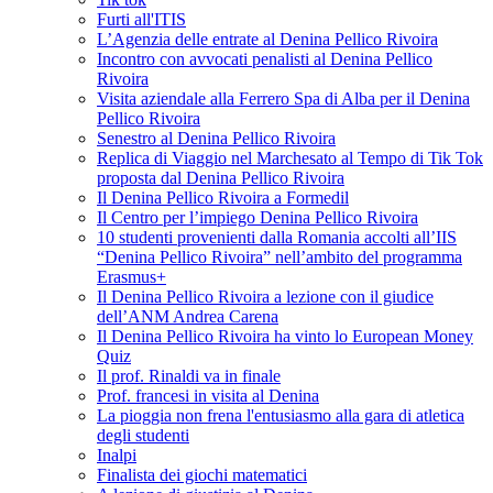
Furti all'ITIS
L’Agenzia delle entrate al Denina Pellico Rivoira
Incontro con avvocati penalisti al Denina Pellico
Rivoira
Visita aziendale alla Ferrero Spa di Alba per il Denina
Pellico Rivoira
Senestro al Denina Pellico Rivoira
Replica di Viaggio nel Marchesato al Tempo di Tik Tok
proposta dal Denina Pellico Rivoira
Il Denina Pellico Rivoira a Formedil
Il Centro per l’impiego Denina Pellico Rivoira
10 studenti provenienti dalla Romania accolti all’IIS
“Denina Pellico Rivoira” nell’ambito del programma
Erasmus+
Il Denina Pellico Rivoira a lezione con il giudice
dell’ANM Andrea Carena
Il Denina Pellico Rivoira ha vinto lo European Money
Quiz
Il prof. Rinaldi va in finale
Prof. francesi in visita al Denina
La pioggia non frena l'entusiasmo alla gara di atletica
degli studenti
Inalpi
Finalista dei giochi matematici