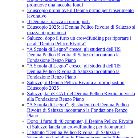
promuove una raccolta fondi
Eduscopio promuove il Denina primo per l'inserimento
lavorativo
Il Denina si piazza ai primi posti
Eduscopio 2025: il Denina Pellico Rivoira di Saluzzo si
piazza ai primi posti
Saluzzo, dopo il furto un crowdfunding per riportare i
pc al “Denina Pellico Rivoira”
“A Scuola di Legno” cresce: gli studenti dell’IIS
Denina Pellico Rivoira di Saluzzo incontrano la
Fondazione Renzo Piano
“A Scuola di Legno” cresce: gli studenti dell’IIS
Denina Pellico Rivoira di Saluzzo incontrano la
Fondazione Renzo Piano
Saluzzo, il Denina Pellico Rivoira ai primi posti in
Eduscopio 2025
Saluzzo, la 5E CAT del Denina Pellico Rivoira in visita
alla Fondazione Renzo Piano
“A Scuola di Legno”: gli studenti del Denina Pellico
Rivoira di Saluzzo incontrano la Fondazione Renzo
Piano
Dopo il furto di 40 computer, il Denina Pellico Rivoira
di Saluzzo lancia un crowdfunding per ricomprarli
L’Istituto "Denina Pellico Rivoira" di Saluzzo e
Verzuolo tra i migliori in Piemonte secondo Eduscopio