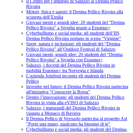
Il Centro per l’impiego di Saluzzo al Denina Pellico
Rivoira
Motori, fisica e sapori: il Denina Pellico Rivoira alla
scoperta dell’Emilia
Giovani menti e grandi idee: 20 studenti del “Denina
Pellico Rivoira” a Siviglia grazie a Erasmus+
Cyberbullismo e social media: gli studenti dell’IIS
Denina Pellico Rivoira portano in scena “Virginie”
Sport, natura e inclusione: gli studenti del “Denina
Pellico Rivoira” all’Outdoor Festival di Saluzzo
Giovani menti, grandi idee: 20 studenti del “Denina
Pellico Rivoira” a Siviglia con Erasmus+
Saluzzo, i docenti del Denina Pellico Rivoira in
mobilità Erasmus+ tra Norvegia e Irlanda
L'azienda Joinfruit incontra gli studenti del Denina
Pellico
Investire nel futuro: il Denina Pellico Rivoira partecipa
all'iniziativa "Conoscere la Borsa"
Dentro l’innovazione: gli studenti del Denina Pellico
Rivoira in visita alla eVISO di Saluzzo
Saluzzo, i maturandi del Denina Pellico Rivoira in
viaggio a Monaco di Baviera
Il Denina Pellico di Verzuolo partecipa al progetto Asl
"Porgi una mano, qualcuno ha bisogno di te"
Cyberbullismo e social media: gli studenti del Denina-