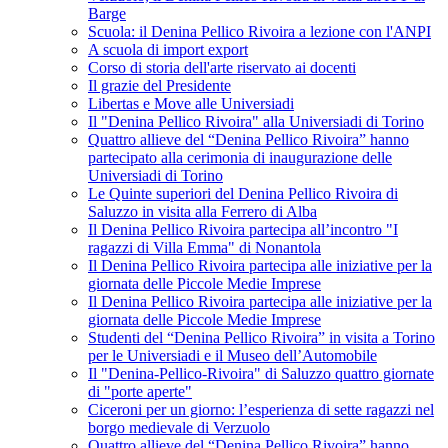
Barge
Scuola: il Denina Pellico Rivoira a lezione con l'ANPI
A scuola di import export
Corso di storia dell'arte riservato ai docenti
Il grazie del Presidente
Libertas e Move alle Universiadi
Il "Denina Pellico Rivoira" alla Universiadi di Torino
Quattro allieve del “Denina Pellico Rivoira” hanno
partecipato alla cerimonia di inaugurazione delle
Universiadi di Torino
Le Quinte superiori del Denina Pellico Rivoira di
Saluzzo in visita alla Ferrero di Alba
Il Denina Pellico Rivoira partecipa all’incontro "I
ragazzi di Villa Emma" di Nonantola
Il Denina Pellico Rivoira partecipa alle iniziative per la
giornata delle Piccole Medie Imprese
Il Denina Pellico Rivoira partecipa alle iniziative per la
giornata delle Piccole Medie Imprese
Studenti del “Denina Pellico Rivoira” in visita a Torino
per le Universiadi e il Museo dell’Automobile
Il "Denina-Pellico-Rivoira" di Saluzzo quattro giornate
di "porte aperte"
Ciceroni per un giorno: l’esperienza di sette ragazzi nel
borgo medievale di Verzuolo
Quattro allieve del “Denina Pellico Rivoira” hanno