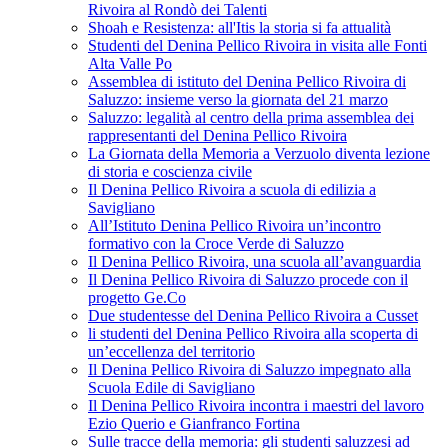
Rivoira al Rondò dei Talenti
Shoah e Resistenza: all'Itis la storia si fa attualità
Studenti del Denina Pellico Rivoira in visita alle Fonti
Alta Valle Po
Assemblea di istituto del Denina Pellico Rivoira di
Saluzzo: insieme verso la giornata del 21 marzo
Saluzzo: legalità al centro della prima assemblea dei
rappresentanti del Denina Pellico Rivoira
La Giornata della Memoria a Verzuolo diventa lezione
di storia e coscienza civile
Il Denina Pellico Rivoira a scuola di edilizia a
Savigliano
All’Istituto Denina Pellico Rivoira un’incontro
formativo con la Croce Verde di Saluzzo
Il Denina Pellico Rivoira, una scuola all’avanguardia
Il Denina Pellico Rivoira di Saluzzo procede con il
progetto Ge.Co
Due studentesse del Denina Pellico Rivoira a Cusset
li studenti del Denina Pellico Rivoira alla scoperta di
un’eccellenza del territorio
Il Denina Pellico Rivoira di Saluzzo impegnato alla
Scuola Edile di Savigliano
Il Denina Pellico Rivoira incontra i maestri del lavoro
Ezio Querio e Gianfranco Fortina
Sulle tracce della memoria: gli studenti saluzzesi ad