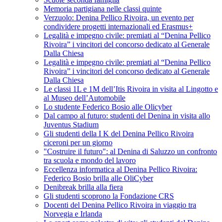
Memoria partigiana nelle classi quinte
Verzuolo: Denina Pellico Rivoira, un evento per
condividere progetti internazionali ed Erasmus+
Legalità e impegno civile: premiati al “Denina Pellico
Rivoira” i vincitori del concorso dedicato al Generale
Dalla Chiesa
Legalità e impegno civile: premiati al “Denina Pellico
Rivoira” i vincitori del concorso dedicato al Generale
Dalla Chiesa
Le classi 1L e 1M dell’Itis Rivoira in visita al Lingotto e
al Museo dell’Automobile
Lo studente Federico Bosio alle Olicyber
Dal campo al futuro: studenti del Denina in visita allo
Juventus Stadium
Gli studenti della I K del Denina Pellico Rivoira
ciceroni per un giorno
"Costruire il futuro": al Denina di Saluzzo un confronto
tra scuola e mondo del lavoro
Eccellenza informatica al Denina Pellico Rivoira:
Federico Bosio brilla alle OliCyber
Denibreak brilla alla fiera
Gli studenti scoprono la Fondazione CRS
Docenti del Denina Pellico Rivoira in viaggio tra
Norvegia e Irlanda