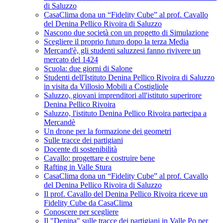
di Saluzzo
CasaClima dona un “Fidelity Cube” al prof. Cavallo
del Denina Pellico Rivoira di Saluzzo
Nascono due società con un progetto di Simulazione
Scegliere il proprio futuro dopo la terza Media
Mercand'è, gli studenti saluzzesi fanno rivivere un
mercato del 1424
Scuola: due giorni di Salone
Studenti dell'Istituto Denina Pellico Rivoira di Saluzzo
in visita da Villosio Mobili a Costigliole
Saluzzo, giovani imprenditori all'istituto superirore
Denina Pellico Rivoira
Saluzzo, l'istituto Denina Pellico Rivoira partecipa a
Mercandè
Un drone per la formazione dei geometri
Sulle tracce dei partigiani
Docente di sostenibilità
Cavallo: progettare e costruire bene
Rafting in Valle Stura
CasaClima dona un “Fidelity Cube” al prof. Cavallo
del Denina Pellico Rivoira di Saluzzo
Il prof. Cavallo del Denina Pellico Rivoira riceve un
Fidelity Cube da CasaClima
Conoscere per scegliere
Il "Denina" sulle tracce dei partigiani in Valle Po per