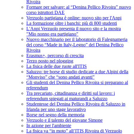
Rivoira
Formare per salvare: al “Denina Pellico Rivoira” nuovo
corso istruttori DAE
Verzuolo partigiana è online: nuovo sito per l'Anpi
La formazione oltre i banchi: più di 800 studenti
L'Anpi Verzuolo presenta il nuovo sito e la mostra
"Mio nonno era partigiano"
Nuovo macchinario per il laboratorio di Falegnameria
del corso “Made in Italy-Legno” del Denina Pellico
Rivoira
Erasmus+, percorso di crescita
Terzo posto nel plogging
La fisica delle due ruote all'ITIS
Saluzzo: tre borse di studio dedicate a due Alpini della
“Monviso” che “sono andati avanti”
Gli studenti del Denina Pellico Rivoira si preparano al
referendum
Tra precariato, cittadinanza e diritti sul lavoro: i
referendum spiegati ai maturandi a Saluzzo
Studentesse del Denina Pellico Rivoira di Saluzzo in
Irlanda per uno stage lavorativo
Borse nel segno della memoria
Verzuolo e il talento del giovane Simone
In azione per l'ambiente
La fisica va “in moto” all’ITIS Rivoira di Verzuolo