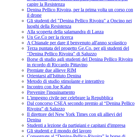
capire la Resistenza
Denina Pellico Rivoira, per la prima volta un corso con
il drone
Gli studenti del "Denina Pellico Rivoira" a Oncino nei
luoghi della Resistenza
Alla scoperta della salamandra di Lanza
Un Ge.Co per la ricerca
A Chianale per dare il benvenuto all'anno scolastico
Terza puntata del progetto Ge.Co. per gli studenti del
"Denina Pellico Rivoira" di Saluzzo
Borse di studio agli studenti del Denina Pellico Rivoira
in ricordo di Riccardo Pittavino
Premiate due allieve RIM
Orientarsi all'Istituto Denina
Metodo di studio stimolante e interattivo
Incontro con Joe Kahn
Prevenire l'inquinamento
L'impegno civile per celebrare la Repubblica
Dal concorso CSEA secondo premio al “Denina Pellico
Rivoira” di Saluzzo
Il direttore del New York Times con gli allievi del
Denina
Studenti a lezione da partigiani e capitani d'impresa
Gli studenti e il mondo del lavoro
Consegnate al “Denina-Pellico-Rivoira” le borse di