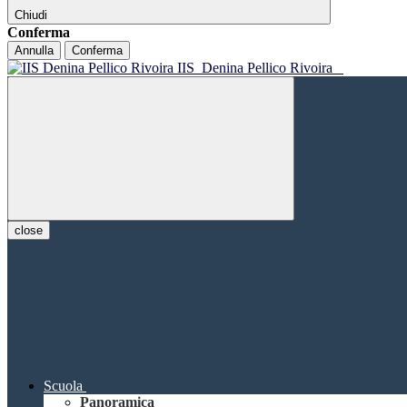
Chiudi
Conferma
Annulla
Conferma
IIS
Denina Pellico Rivoira
close
Scuola
Panoramica