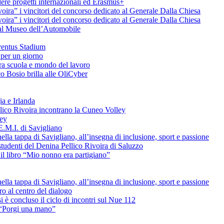
ere progetti internazionali ed Erasmus+
voira” i vincitori del concorso dedicato al Generale Dalla Chiesa
voira” i vincitori del concorso dedicato al Generale Dalla Chiesa
e al Museo dell’Automobile
uventus Stadium
 per un giorno
tra scuola e mondo del lavoro
o Bosio brilla alle OliCyber
ia e Irlanda
ellico Rivoira incontrano la Cuneo Volley
ley
E.M.I. di Savigliano
lla tappa di Savigliano, all’insegna di inclusione, sport e passione
studenti del Denina Pellico Rivoira di Saluzzo
il libro “Mio nonno era partigiano”
lla tappa di Savigliano, all’insegna di inclusione, sport e passione
uro al centro del dialogo
è concluso il ciclo di incontri sul Nue 112
L “Porgi una mano”