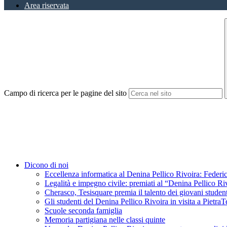
Area riservata
Campo di ricerca per le pagine del sito
Dicono di noi
Eccellenza informatica al Denina Pellico Rivoira: Federic
Legalità e impegno civile: premiati al “Denina Pellico Ri
Cherasco, Tesisquare premia il talento dei giovani student
Gli studenti del Denina Pellico Rivoira in visita a Pietr
Scuole seconda famiglia
Memoria partigiana nelle classi quinte