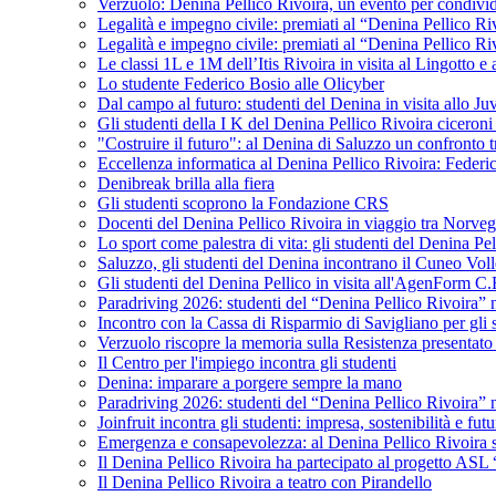
Verzuolo: Denina Pellico Rivoira, un evento per condivid
Legalità e impegno civile: premiati al “Denina Pellico Ri
Legalità e impegno civile: premiati al “Denina Pellico Ri
Le classi 1L e 1M dell’Itis Rivoira in visita al Lingotto 
Lo studente Federico Bosio alle Olicyber
Dal campo al futuro: studenti del Denina in visita allo J
Gli studenti della I K del Denina Pellico Rivoira ciceroni
"Costruire il futuro": al Denina di Saluzzo un confronto 
Eccellenza informatica al Denina Pellico Rivoira: Federic
Denibreak brilla alla fiera
Gli studenti scoprono la Fondazione CRS
Docenti del Denina Pellico Rivoira in viaggio tra Norveg
Lo sport come palestra di vita: gli studenti del Denina P
Saluzzo, gli studenti del Denina incontrano il Cuneo Vol
Gli studenti del Denina Pellico in visita all'AgenForm C.
Paradriving 2026: studenti del “Denina Pellico Rivoira” ne
Incontro con la Cassa di Risparmio di Savigliano per gli 
Verzuolo riscopre la memoria sulla Resistenza presentato 
Il Centro per l'impiego incontra gli studenti
Denina: imparare a porgere sempre la mano
Paradriving 2026: studenti del “Denina Pellico Rivoira” ne
Joinfruit incontra gli studenti: impresa, sostenibilità e fut
Emergenza e consapevolezza: al Denina Pellico Rivoira si 
Il Denina Pellico Rivoira ha partecipato al progetto AS
Il Denina Pellico Rivoira a teatro con Pirandello