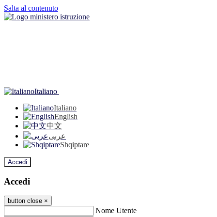
Salta al contenuto
Italiano
Italiano
English
中文
عربى
Shqiptare
Accedi
Accedi
button close
×
Nome Utente