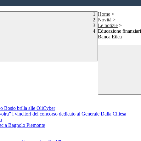
Home
>
Novità
>
Le notizie
>
Educazione finanziari
Banca Etica
o Bosio brilla alle OliCyber
voira” i vincitori del concorso dedicato al Generale Dalla Chiesa
i
aTec a Bagnolo Piemonte