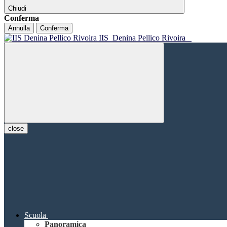
Chiudi
Conferma
Annulla
Conferma
IIS
Denina Pellico Rivoira
close
Scuola
Panoramica