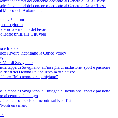
voira” i vincitori del concorso dedicato al Generale Dalla Chiesa
voira” i vincitori del concorso dedicato al Generale Dalla Chiesa
e al Museo dell’Automobile
uventus Stadium
 per un giorno
tra scuola e mondo del lavoro
o Bosio brilla alle OliCyber
ia e Irlanda
ellico Rivoira incontrano la Cuneo Volley
ley
E.M.I. di Savigliano
lla tappa di Savigliano, all’insegna di inclusione, sport e passione
studenti del Denina Pellico Rivoira di Saluzzo
il libro “Mio nonno era partigiano”
lla tappa di Savigliano, all’insegna di inclusione, sport e passione
uro al centro del dialogo
è concluso il ciclo di incontri sul Nue 112
L “Porgi una mano”
ira