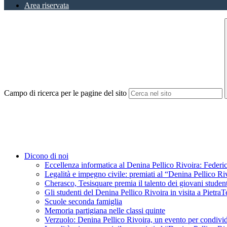
Area riservata
Campo di ricerca per le pagine del sito
Dicono di noi
Eccellenza informatica al Denina Pellico Rivoira: Federic
Legalità e impegno civile: premiati al “Denina Pellico Ri
Cherasco, Tesisquare premia il talento dei giovani student
Gli studenti del Denina Pellico Rivoira in visita a Pietr
Scuole seconda famiglia
Memoria partigiana nelle classi quinte
Verzuolo: Denina Pellico Rivoira, un evento per condivid