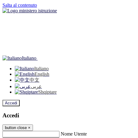
Salta al contenuto
Italiano
Italiano
English
中文
عربى
Shqiptare
Accedi
Accedi
button close
×
Nome Utente