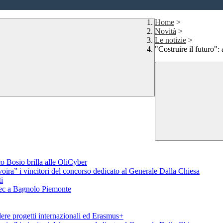
Home
>
Novità
>
Le notizie
>
"Costruire il futuro"
o Bosio brilla alle OliCyber
voira” i vincitori del concorso dedicato al Generale Dalla Chiesa
i
aTec a Bagnolo Piemonte
ere progetti internazionali ed Erasmus+