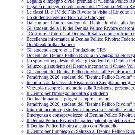
Legalità e impegno civile: premiati al “Denina Pellico Ri
Legalità e impegno civile: premiati al “Denina Pellico Ri
Le classi 1L e 1M dell’Itis Rivoira in visita al Lingotto 
Lo studente Federico Bosio alle Olicyber
Dal campo al futuro: studenti del Denina in visita allo J
Gli studenti della I K del Denina Pellico Rivoira ciceroni
"Costruire il futuro": al Denina di Saluzzo un confronto 
Eccellenza informatica al Denina Pellico Rivoira: Federic
Denibreak brilla alla fiera
Gli studenti scoprono la Fondazione CRS
Docenti del Denina Pellico Rivoira in viaggio tra Norveg
Lo sport come palestra di vita: gli studenti del Denina P
Saluzzo, gli studenti del Denina incontrano il Cuneo Vol
Gli studenti del Denina Pellico in visita all'AgenForm C.
Paradriving 2026: studenti del “Denina Pellico Rivoira” ne
Incontro con la Cassa di Risparmio di Savigliano per gli 
Verzuolo riscopre la memoria sulla Resistenza presentato 
Il Centro per l'impiego incontra gli studenti
Denina: imparare a porgere sempre la mano
Paradriving 2026: studenti del “Denina Pellico Rivoira” ne
Joinfruit incontra gli studenti: impresa, sostenibilità e fut
Emergenza e consapevolezza: al Denina Pellico Rivoira si 
Il Denina Pellico Rivoira ha partecipato al progetto AS
Il Denina Pellico Rivoira a teatro con Pirandello
Il Centro per l’impiego di Saluzzo al Denina Pellico Rivo