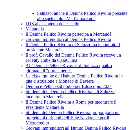
Saluzzo, anche il Denina Pellico Rivoira presente
allo spettacolo "Ma l’amore no"
ITIS alla scoperta del castello
Mattarella
Il Denina Pellico Rivoira partecipa a Mercandè
Giovani imprenditori al Denina Pellico Rivoira
Il Denina Pellico Rivoira di Saluzzo ha incontrato il
presidente Mattarella
Il prof. Cavallo del Denina Pellico Rivoira riceve un
Fidelity Cube da CasaClima
Al "Denina-Pellico-Rivoira" di Saluzzo quattro
giornate di "porte aperte"
Le classi quinte dell'Istituto Denina Pellico Rivoira in
gita d'istruzione a Monaco di Baviera
Denina e Pellico sul podio per Eduscopio 2024
Studenti del “Denina Pellico Rivoira” di Saluzzo
incontrano Mattarella
Il Denina Pellico Rivoira a Roma per incontrare il
Presidente Mattarella
Studenti del Denina Pellico Rivoira propongono un
progetto ai dirigenti dell’Ente Nazionale per il
Microcredito
Giovani imprenditori all’Istituto Denina Pellico Rivoira