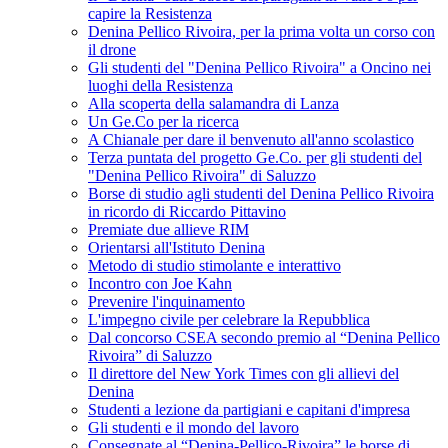
capire la Resistenza
Denina Pellico Rivoira, per la prima volta un corso con
il drone
Gli studenti del "Denina Pellico Rivoira" a Oncino nei
luoghi della Resistenza
Alla scoperta della salamandra di Lanza
Un Ge.Co per la ricerca
A Chianale per dare il benvenuto all'anno scolastico
Terza puntata del progetto Ge.Co. per gli studenti del
"Denina Pellico Rivoira" di Saluzzo
Borse di studio agli studenti del Denina Pellico Rivoira
in ricordo di Riccardo Pittavino
Premiate due allieve RIM
Orientarsi all'Istituto Denina
Metodo di studio stimolante e interattivo
Incontro con Joe Kahn
Prevenire l'inquinamento
L'impegno civile per celebrare la Repubblica
Dal concorso CSEA secondo premio al “Denina Pellico
Rivoira” di Saluzzo
Il direttore del New York Times con gli allievi del
Denina
Studenti a lezione da partigiani e capitani d'impresa
Gli studenti e il mondo del lavoro
Consegnate al “Denina-Pellico-Rivoira” le borse di