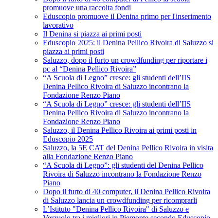
promuove una raccolta fondi
Eduscopio promuove il Denina primo per l'inserimento
lavorativo
Il Denina si piazza ai primi posti
Eduscopio 2025: il Denina Pellico Rivoira di Saluzzo si
piazza ai primi posti
Saluzzo, dopo il furto un crowdfunding per riportare i
pc al “Denina Pellico Rivoira”
“A Scuola di Legno” cresce: gli studenti dell’IIS
Denina Pellico Rivoira di Saluzzo incontrano la
Fondazione Renzo Piano
“A Scuola di Legno” cresce: gli studenti dell’IIS
Denina Pellico Rivoira di Saluzzo incontrano la
Fondazione Renzo Piano
Saluzzo, il Denina Pellico Rivoira ai primi posti in
Eduscopio 2025
Saluzzo, la 5E CAT del Denina Pellico Rivoira in visita
alla Fondazione Renzo Piano
“A Scuola di Legno”: gli studenti del Denina Pellico
Rivoira di Saluzzo incontrano la Fondazione Renzo
Piano
Dopo il furto di 40 computer, il Denina Pellico Rivoira
di Saluzzo lancia un crowdfunding per ricomprarli
L’Istituto "Denina Pellico Rivoira" di Saluzzo e
Verzuolo tra i migliori in Piemonte secondo Eduscopio