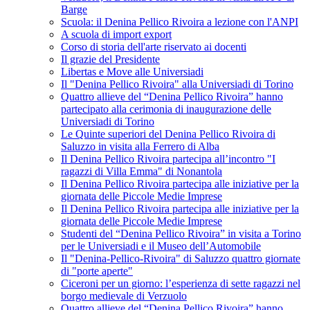
Barge
Scuola: il Denina Pellico Rivoira a lezione con l'ANPI
A scuola di import export
Corso di storia dell'arte riservato ai docenti
Il grazie del Presidente
Libertas e Move alle Universiadi
Il "Denina Pellico Rivoira" alla Universiadi di Torino
Quattro allieve del “Denina Pellico Rivoira” hanno
partecipato alla cerimonia di inaugurazione delle
Universiadi di Torino
Le Quinte superiori del Denina Pellico Rivoira di
Saluzzo in visita alla Ferrero di Alba
Il Denina Pellico Rivoira partecipa all’incontro "I
ragazzi di Villa Emma" di Nonantola
Il Denina Pellico Rivoira partecipa alle iniziative per la
giornata delle Piccole Medie Imprese
Il Denina Pellico Rivoira partecipa alle iniziative per la
giornata delle Piccole Medie Imprese
Studenti del “Denina Pellico Rivoira” in visita a Torino
per le Universiadi e il Museo dell’Automobile
Il "Denina-Pellico-Rivoira" di Saluzzo quattro giornate
di "porte aperte"
Ciceroni per un giorno: l’esperienza di sette ragazzi nel
borgo medievale di Verzuolo
Quattro allieve del “Denina Pellico Rivoira” hanno