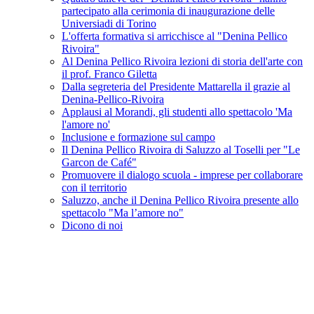
partecipato alla cerimonia di inaugurazione delle
Universiadi di Torino
L'offerta formativa si arricchisce al "Denina Pellico
Rivoira"
Al Denina Pellico Rivoira lezioni di storia dell'arte con
il prof. Franco Giletta
Dalla segreteria del Presidente Mattarella il grazie al
Denina-Pellico-Rivoira
Applausi al Morandi, gli studenti allo spettacolo 'Ma
l'amore no'
Inclusione e formazione sul campo
Il Denina Pellico Rivoira di Saluzzo al Toselli per "Le
Garcon de Café"
Promuovere il dialogo scuola - imprese per collaborare
con il territorio
Saluzzo, anche il Denina Pellico Rivoira presente allo
spettacolo "Ma l’amore no"
Dicono di noi