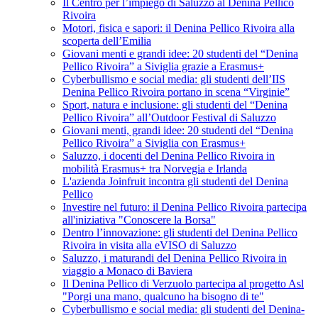
Il Centro per l’impiego di Saluzzo al Denina Pellico
Rivoira
Motori, fisica e sapori: il Denina Pellico Rivoira alla
scoperta dell’Emilia
Giovani menti e grandi idee: 20 studenti del “Denina
Pellico Rivoira” a Siviglia grazie a Erasmus+
Cyberbullismo e social media: gli studenti dell’IIS
Denina Pellico Rivoira portano in scena “Virginie”
Sport, natura e inclusione: gli studenti del “Denina
Pellico Rivoira” all’Outdoor Festival di Saluzzo
Giovani menti, grandi idee: 20 studenti del “Denina
Pellico Rivoira” a Siviglia con Erasmus+
Saluzzo, i docenti del Denina Pellico Rivoira in
mobilità Erasmus+ tra Norvegia e Irlanda
L'azienda Joinfruit incontra gli studenti del Denina
Pellico
Investire nel futuro: il Denina Pellico Rivoira partecipa
all'iniziativa "Conoscere la Borsa"
Dentro l’innovazione: gli studenti del Denina Pellico
Rivoira in visita alla eVISO di Saluzzo
Saluzzo, i maturandi del Denina Pellico Rivoira in
viaggio a Monaco di Baviera
Il Denina Pellico di Verzuolo partecipa al progetto Asl
"Porgi una mano, qualcuno ha bisogno di te"
Cyberbullismo e social media: gli studenti del Denina-