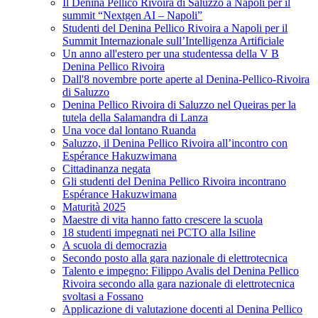
Il Denina Pellico Rivoira di Saluzzo a Napoli per il
summit “Nextgen AI – Napoli”
Studenti del Denina Pellico Rivoira a Napoli per il
Summit Internazionale sull’Intelligenza Artificiale
Un anno all'estero per una studentessa della V B
Denina Pellico Rivoira
Dall'8 novembre porte aperte al Denina-Pellico-Rivoira
di Saluzzo
Denina Pellico Rivoira di Saluzzo nel Queiras per la
tutela della Salamandra di Lanza
Una voce dal lontano Ruanda
Saluzzo, il Denina Pellico Rivoira all’incontro con
Espérance Hakuzwimana
Cittadinanza negata
Gli studenti del Denina Pellico Rivoira incontrano
Espérance Hakuzwimana
Maturità 2025
Maestre di vita hanno fatto crescere la scuola
18 studenti impegnati nei PCTO alla Isiline
A scuola di democrazia
Secondo posto alla gara nazionale di elettrotecnica
Talento e impegno: Filippo Avalis del Denina Pellico
Rivoira secondo alla gara nazionale di elettrotecnica
svoltasi a Fossano
Applicazione di valutazione docenti al Denina Pellico