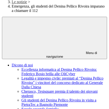
Le notizie
>
Emergenza, gli studenti del Denina Pellico Rivoira imparano
a chiamare il 112
Menu di
navigazione
Dicono di noi
Eccellenza informatica al Denina Pellico Rivoira:
Federico Bosio brilla alle OliCyber
Legalità e impegno civile: premiati al “Denina Pellico
Rivoira” i vincitori del concorso dedicato al Generale
Dalla Chiesa
Cherasco, Tesisquare premia il talento dei giovani
studenti
Gli studenti del Denina Pellico Rivoira in visita a
PietraTec a Bagnolo Piemonte
Scuole seconda famiglia