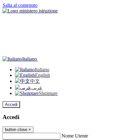
Salta al contenuto
Italiano
Italiano
English
中文
عربى
Shqiptare
Accedi
Accedi
button close
×
Nome Utente