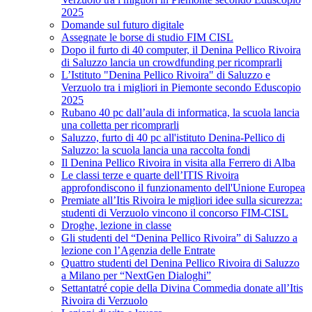
2025
Domande sul futuro digitale
Assegnate le borse di studio FIM CISL
Dopo il furto di 40 computer, il Denina Pellico Rivoira
di Saluzzo lancia un crowdfunding per ricomprarli
L’Istituto "Denina Pellico Rivoira" di Saluzzo e
Verzuolo tra i migliori in Piemonte secondo Eduscopio
2025
Rubano 40 pc dall’aula di informatica, la scuola lancia
una colletta per ricomprarli
Saluzzo, furto di 40 pc all'istituto Denina-Pellico di
Saluzzo: la scuola lancia una raccolta fondi
Il Denina Pellico Rivoira in visita alla Ferrero di Alba
Le classi terze e quarte dell’ITIS Rivoira
approfondiscono il funzionamento dell'Unione Europea
Premiate all’Itis Rivoira le migliori idee sulla sicurezza:
studenti di Verzuolo vincono il concorso FIM-CISL
Droghe, lezione in classe
Gli studenti del “Denina Pellico Rivoira” di Saluzzo a
lezione con l’Agenzia delle Entrate
Quattro studenti del Denina Pellico Rivoira di Saluzzo
a Milano per “NextGen Dialoghi”
Settantatré copie della Divina Commedia donate all’Itis
Rivoira di Verzuolo