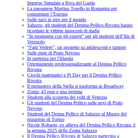
Imprese Simulate a Riva del Garda
La paesanese Martina Tosello in Romagna per
conquistare l’Europa
Sulle navi in giro per il mondo
Saluzzo, gli studenti del Denina-Pellico-Rivoira hanno
ricordato le vittime innocenti di mafia
“In montagna con gli esperti” per gli studenti dell’Itis di
Verzuolo
“Fatti Vedere”, un progetto su adolescenti e tumore
Sulle piste di Prato Nevoso
In partenza per l'Irlanda
Orientamento professionalizzante al Denina Pellico
Rivoira
Giochi matematici e Pi Day per il Denina Pellico
Rivoira
Il monastero della Stella si trasforma in Broadway
Zonta: 43 rose e una gemma
Studenti alla scoperta dei volti di Venezia
Gli studenti del Denina Pellico sulle nevi di Prato
Nevoso
Studenti del Denna Pellico di Saluzzo al Museo del
risparmio di Torino
Nicole Robasto, ex allieva del Denina Pellico Rivoira, è
la gemma 2025 dello Zonta Saluzzo
Il Denina Pellico Rivoira di Saluzzo partecipa a