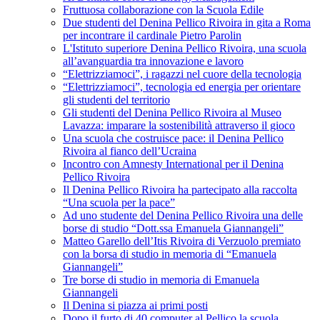
Fruttuosa collaborazione con la Scuola Edile
Due studenti del Denina Pellico Rivoira in gita a Roma
per incontrare il cardinale Pietro Parolin
L'Istituto superiore Denina Pellico Rivoira, una scuola
all’avanguardia tra innovazione e lavoro
“Elettrizziamoci”, i ragazzi nel cuore della tecnologia
“Elettrizziamoci”, tecnologia ed energia per orientare
gli studenti del territorio
Gli studenti del Denina Pellico Rivoira al Museo
Lavazza: imparare la sostenibilità attraverso il gioco
Una scuola che costruisce pace: il Denina Pellico
Rivoira al fianco dell’Ucraina
Incontro con Amnesty International per il Denina
Pellico Rivoira
Il Denina Pellico Rivoira ha partecipato alla raccolta
“Una scuola per la pace”
Ad uno studente del Denina Pellico Rivoira una delle
borse di studio “Dott.ssa Emanuela Giannangeli”
Matteo Garello dell’Itis Rivoira di Verzuolo premiato
con la borsa di studio in memoria di “Emanuela
Giannangeli”
Tre borse di studio in memoria di Emanuela
Giannangeli
Il Denina si piazza ai primi posti
Dopo il furto di 40 computer al Pellico la scuola