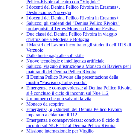
Pellico-Rivoira al teatro con “Virginie”
I docenti del Denina Pellico Rivoira in Erasmus+.
Destinazione: Norvegia
I docenti del Denina Pellico Rivoira in Erasmus+
Saluzzo: gli studenti del "Denina Pellico Rivoira"
protagonisti al Terres Monviso Outdoor Festival
Due classi del Denina Pellico Rivoira in viaggio
d’istruzione a Modena e Bologna
I Maestri del Lavoro incontrano gli studenti dell’ITIS di
Verzuolo
Dalle buste paga alle soft skills
Nuove tecnologie e intelligenza artificiale
Saluzzo, viaggio d’istruzione a Monaco di Baviera per i
maturandi del Denina Pellico Rivoira
Il Denina Pellico Rivoira alla presentazione della
mostra “Fascismo, foibe, esodo”
Emergenza e consapevolezza: al Denina Pellico Rivoira
si è concluso il ciclo di incontri sul Nue 112
Un numero che può salvarti la vita
Monaco da scoprire
Emergenza, gli studenti del Denina Pellico Rivoira
imparano a chiamare il 112
Emergenza e consapevolezza: concluso il ciclo di
incontri sul NUE 112 al Denina Pellico Rivoira
Missione internazionale per Virgilio