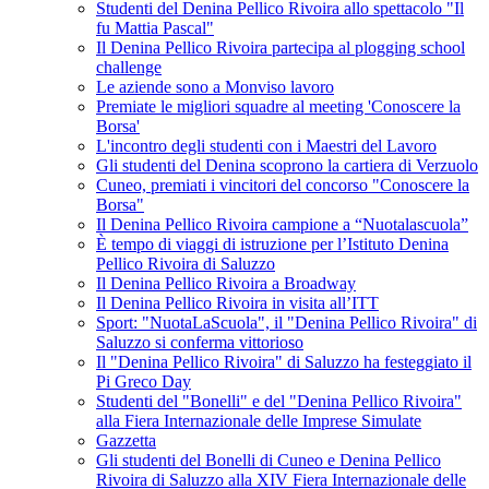
Studenti del Denina Pellico Rivoira allo spettacolo "Il
fu Mattia Pascal"
Il Denina Pellico Rivoira partecipa al plogging school
challenge
Le aziende sono a Monviso lavoro
Premiate le migliori squadre al meeting 'Conoscere la
Borsa'
L'incontro degli studenti con i Maestri del Lavoro
Gli studenti del Denina scoprono la cartiera di Verzuolo
Cuneo, premiati i vincitori del concorso "Conoscere la
Borsa"
Il Denina Pellico Rivoira campione a “Nuotalascuola”
È tempo di viaggi di istruzione per l’Istituto Denina
Pellico Rivoira di Saluzzo
Il Denina Pellico Rivoira a Broadway
Il Denina Pellico Rivoira in visita all’ITT
Sport: "NuotaLaScuola", il "Denina Pellico Rivoira" di
Saluzzo si conferma vittorioso
Il "Denina Pellico Rivoira" di Saluzzo ha festeggiato il
Pi Greco Day
Studenti del "Bonelli" e del "Denina Pellico Rivoira"
alla Fiera Internazionale delle Imprese Simulate
Gazzetta
Gli studenti del Bonelli di Cuneo e Denina Pellico
Rivoira di Saluzzo alla XIV Fiera Internazionale delle