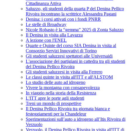
Cittadinanza Attiva
Saluzzo, gli studenti della quarta P del Denina Pellico
Rivoira incontrano la scrittrice Alessandra Pagani
Denina: i corsi attivati con i fondi PNRR
Le stelle di Broadway
Nicole Robasto è la “gemma” 2025 di Zonta Saluzzo
Il Denina in visita alla Lavazza
A lezione con l'ENEL
Quarte e Quinte del corso SIA Denina in visita al
Consorzio Servizi Innovativi di Torino
Gli studenti saluzzesi spettatori alle Universaidi
L'associazione dei partigiani in cattedra tra gli studenti
del Denina Pellico Rivoira
Gli studenti saluzzesi in visita alla Ferrero
Le classi quinte in visita all'ITT e all'ALSTOM
Lo studio delle auto ad idrogeno
Vivere la montagna con consapevolezza
In viaggio nella storia della Resistenza
L'ITT apre le porte agli studenti
Treni un mondo di prospettive
Il Denina Pellico Rivoira tra giornata bianca e
festeggiamenti per la Chandeleur
Sperimentazioni sull’auto a idrogeno all’Itis Rivoira di
Verzuolo
Verzuolo, il Denina Pellico Rivoira in visita all'ITT di