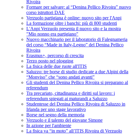
Rivoira
Formare per salvare: al “Denina Pellico Rivoira” nuovo
corso istruttori DAE
Verzuolo partigiana è online: nuovo sito per l'Anpi
La formazione oltre i banchi: più di 800 studenti
L'Anpi Verzuolo presenta il nuovo sito e la mostra
"Mio nonno era partigiano"
Nuovo macchinario per il laboratorio di Falegnameria
del corso “Made in Italy-Legno” del Denina Pellico
Rivoira
Erasmus+, percorso di crescita
Terzo posto nel plogging
La fisica delle due ruote all'ITIS
Saluzzo: tre borse di studio dedicate a due Alpini della
“Monviso” che “sono andati avanti”
Gli studenti del Denina Pellico Rivoira si preparano al
referendum
Tra precariato, cittadinanza e diritti sul lavoro: i
referendum spiegati ai maturandi a Saluzzo
Studentesse del Denina Pellico Rivoira di Saluzzo in
Irlanda per uno stage lavorativo
Borse nel segno della memoria
Verzuolo e il talento del giovane Simone
In azione per l'ambiente
La fisica va “in moto” all’ITIS Rivoira di Verzuolo