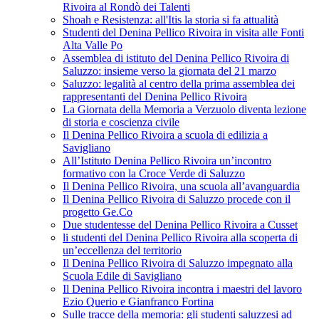
Rivoira al Rondò dei Talenti
Shoah e Resistenza: all'Itis la storia si fa attualità
Studenti del Denina Pellico Rivoira in visita alle Fonti
Alta Valle Po
Assemblea di istituto del Denina Pellico Rivoira di
Saluzzo: insieme verso la giornata del 21 marzo
Saluzzo: legalità al centro della prima assemblea dei
rappresentanti del Denina Pellico Rivoira
La Giornata della Memoria a Verzuolo diventa lezione
di storia e coscienza civile
Il Denina Pellico Rivoira a scuola di edilizia a
Savigliano
All’Istituto Denina Pellico Rivoira un’incontro
formativo con la Croce Verde di Saluzzo
Il Denina Pellico Rivoira, una scuola all’avanguardia
Il Denina Pellico Rivoira di Saluzzo procede con il
progetto Ge.Co
Due studentesse del Denina Pellico Rivoira a Cusset
li studenti del Denina Pellico Rivoira alla scoperta di
un’eccellenza del territorio
Il Denina Pellico Rivoira di Saluzzo impegnato alla
Scuola Edile di Savigliano
Il Denina Pellico Rivoira incontra i maestri del lavoro
Ezio Querio e Gianfranco Fortina
Sulle tracce della memoria: gli studenti saluzzesi ad