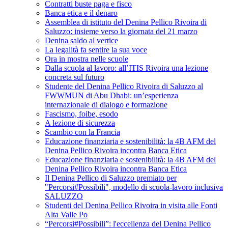
Contratti buste paga e fisco
Banca etica e il denaro
Assemblea di istituto del Denina Pellico Rivoira di
Saluzzo: insieme verso la giornata del 21 marzo
Denina saldo al vertice
La legalità fa sentire la sua voce
Ora in mostra nelle scuole
Dalla scuola al lavoro: all’ITIS Rivoira una lezione
concreta sul futuro
Studente del Denina Pellico Rivoira di Saluzzo al
FWWMUN di Abu Dhabi: un’esperienza
internazionale di dialogo e formazione
Fascismo, foibe, esodo
A lezione di sicurezza
Scambio con la Francia
Educazione finanziaria e sostenibilità: la 4B AFM del
Denina Pellico Rivoira incontra Banca Etica
Educazione finanziaria e sostenibilità: la 4B AFM del
Denina Pellico Rivoira incontra Banca Etica
Il Denina Pellico di Saluzzo premiato per
"Percorsi#Possibili", modello di scuola-lavoro inclusiva
SALUZZO
Studenti del Denina Pellico Rivoira in visita alle Fonti
Alta Valle Po
“Percorsi#Possibili”: l'eccellenza del Denina Pellico