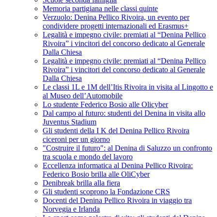
Memoria partigiana nelle classi quinte
Verzuolo: Denina Pellico Rivoira, un evento per
condividere progetti internazionali ed Erasmus+
Legalità e impegno civile: premiati al “Denina Pellico
Rivoira” i vincitori del concorso dedicato al Generale
Dalla Chiesa
Legalità e impegno civile: premiati al “Denina Pellico
Rivoira” i vincitori del concorso dedicato al Generale
Dalla Chiesa
Le classi 1L e 1M dell’Itis Rivoira in visita al Lingotto e
al Museo dell’Automobile
Lo studente Federico Bosio alle Olicyber
Dal campo al futuro: studenti del Denina in visita allo
Juventus Stadium
Gli studenti della I K del Denina Pellico Rivoira
ciceroni per un giorno
"Costruire il futuro": al Denina di Saluzzo un confronto
tra scuola e mondo del lavoro
Eccellenza informatica al Denina Pellico Rivoira:
Federico Bosio brilla alle OliCyber
Denibreak brilla alla fiera
Gli studenti scoprono la Fondazione CRS
Docenti del Denina Pellico Rivoira in viaggio tra
Norvegia e Irlanda