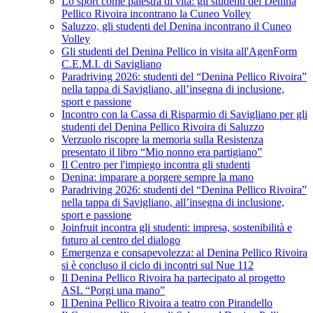
Lo sport come palestra di vita: gli studenti del Denina
Pellico Rivoira incontrano la Cuneo Volley
Saluzzo, gli studenti del Denina incontrano il Cuneo
Volley
Gli studenti del Denina Pellico in visita all'AgenForm
C.E.M.I. di Savigliano
Paradriving 2026: studenti del “Denina Pellico Rivoira”
nella tappa di Savigliano, all’insegna di inclusione,
sport e passione
Incontro con la Cassa di Risparmio di Savigliano per gli
studenti del Denina Pellico Rivoira di Saluzzo
Verzuolo riscopre la memoria sulla Resistenza
presentato il libro “Mio nonno era partigiano”
Il Centro per l'impiego incontra gli studenti
Denina: imparare a porgere sempre la mano
Paradriving 2026: studenti del “Denina Pellico Rivoira”
nella tappa di Savigliano, all’insegna di inclusione,
sport e passione
Joinfruit incontra gli studenti: impresa, sostenibilità e
futuro al centro del dialogo
Emergenza e consapevolezza: al Denina Pellico Rivoira
si è concluso il ciclo di incontri sul Nue 112
Il Denina Pellico Rivoira ha partecipato al progetto
ASL “Porgi una mano”
Il Denina Pellico Rivoira a teatro con Pirandello