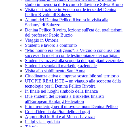
studio in memoria di Riccardo Pittavino e Silvia Bruno
Visita d'istruzione in Veneto per le terze del Denina
Pellico Rivoira di Saluzzo
Alunni del Denina Pellico Rivoira in visita alla
Sedamyl di Saluzzo
Denina Pellico Rivoira, lezione sull'età dei totalitarismi
del professor Paolo Burzio
Viaggio in Umbria
Studenti e lavoro a confronto
"Mio nonno era partigiano": a Verzuolo conclusa con
successo la mostra con le testimonianze dei partigiani
Studenti saluzzesi alla scoperta dei partigiani verzuolesi
Studenti a scuola di marketing aziendale
Visita allo stabilimento Sant'Anna
Cittadinanza attiva e impresa sostenibile sul territorio
UTOPIE REALISTE – un viaggio alla scoperta della
tecnologia per il Denina Pellico Rivoira
In finale nei luoghi simbolo della finanza
Due studenti del Denina a Bruxelles finalisti
all'European Banking Federation
Primi rendering per il nuovo campus Denina Pellico
Crisi d'identità da Pirandello ad oggi
Apprendisti in Rai e al Museo Lavazza
Inalpi visita guidata
Tik tok