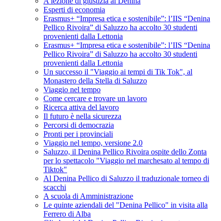
A lezione di giustizia al Denina
Esperti di economia
Erasmus+ “Impresa etica e sostenibile”: l’IIS “Denina
Pellico Rivoira” di Saluzzo ha accolto 30 studenti
provenienti dalla Lettonia
Erasmus+ “Impresa etica e sostenibile”: l’IIS “Denina
Pellico Rivoira” di Saluzzo ha accolto 30 studenti
provenienti dalla Lettonia
Un successo il "Viaggio ai tempi di Tik Tok", al
Monastero della Stella di Saluzzo
Viaggio nel tempo
Come cercare e trovare un lavoro
Ricerca attiva del lavoro
Il futuro è nella sicurezza
Percorsi di democrazia
Pronti per i provinciali
Viaggio nel tempo, versione 2.0
Saluzzo, il Denina Pellico Rivoira ospite dello Zonta
per lo spettacolo "Viaggio nel marchesato al tempo di
Tiktok"
Al Denina Pellico di Saluzzo il traduzionale torneo di
scacchi
A scuola di Amministrazione
Le quinte aziendali del "Denina Pellico" in visita alla
Ferrero di Alba