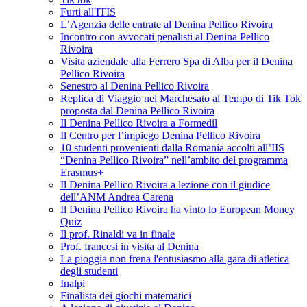
Furti all'ITIS
L’Agenzia delle entrate al Denina Pellico Rivoira
Incontro con avvocati penalisti al Denina Pellico
Rivoira
Visita aziendale alla Ferrero Spa di Alba per il Denina
Pellico Rivoira
Senestro al Denina Pellico Rivoira
Replica di Viaggio nel Marchesato al Tempo di Tik Tok
proposta dal Denina Pellico Rivoira
Il Denina Pellico Rivoira a Formedil
Il Centro per l’impiego Denina Pellico Rivoira
10 studenti provenienti dalla Romania accolti all’IIS
“Denina Pellico Rivoira” nell’ambito del programma
Erasmus+
Il Denina Pellico Rivoira a lezione con il giudice
dell’ANM Andrea Carena
Il Denina Pellico Rivoira ha vinto lo European Money
Quiz
Il prof. Rinaldi va in finale
Prof. francesi in visita al Denina
La pioggia non frena l'entusiasmo alla gara di atletica
degli studenti
Inalpi
Finalista dei giochi matematici