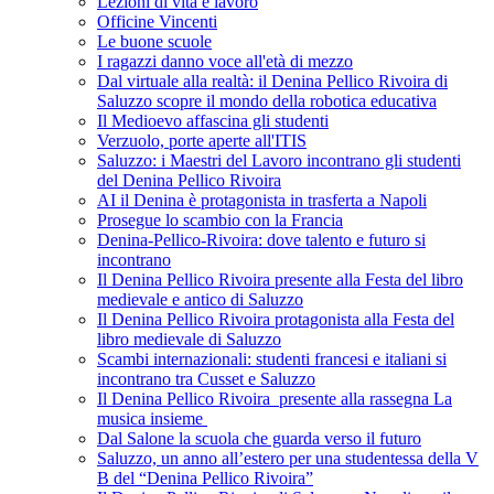
Lezioni di vita e lavoro
Officine Vincenti
Le buone scuole
I ragazzi danno voce all'età di mezzo
Dal virtuale alla realtà: il Denina Pellico Rivoira di
Saluzzo scopre il mondo della robotica educativa
Il Medioevo affascina gli studenti
Verzuolo, porte aperte all'ITIS
Saluzzo: i Maestri del Lavoro incontrano gli studenti
del Denina Pellico Rivoira
AI il Denina è protagonista in trasferta a Napoli
Prosegue lo scambio con la Francia
Denina-Pellico-Rivoira: dove talento e futuro si
incontrano
Il Denina Pellico Rivoira presente alla Festa del libro
medievale e antico di Saluzzo
Il Denina Pellico Rivoira protagonista alla Festa del
libro medievale di Saluzzo
Scambi internazionali: studenti francesi e italiani si
incontrano tra Cusset e Saluzzo
Il Denina Pellico Rivoira presente alla rassegna La
musica insieme
Dal Salone la scuola che guarda verso il futuro
Saluzzo, un anno all’estero per una studentessa della V
B del “Denina Pellico Rivoira”