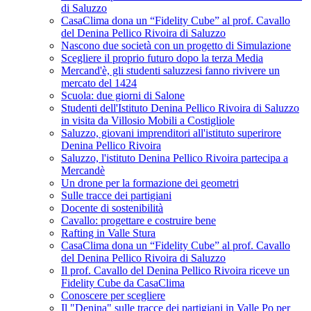
di Saluzzo
CasaClima dona un “Fidelity Cube” al prof. Cavallo
del Denina Pellico Rivoira di Saluzzo
Nascono due società con un progetto di Simulazione
Scegliere il proprio futuro dopo la terza Media
Mercand'è, gli studenti saluzzesi fanno rivivere un
mercato del 1424
Scuola: due giorni di Salone
Studenti dell'Istituto Denina Pellico Rivoira di Saluzzo
in visita da Villosio Mobili a Costigliole
Saluzzo, giovani imprenditori all'istituto superirore
Denina Pellico Rivoira
Saluzzo, l'istituto Denina Pellico Rivoira partecipa a
Mercandè
Un drone per la formazione dei geometri
Sulle tracce dei partigiani
Docente di sostenibilità
Cavallo: progettare e costruire bene
Rafting in Valle Stura
CasaClima dona un “Fidelity Cube” al prof. Cavallo
del Denina Pellico Rivoira di Saluzzo
Il prof. Cavallo del Denina Pellico Rivoira riceve un
Fidelity Cube da CasaClima
Conoscere per scegliere
Il "Denina" sulle tracce dei partigiani in Valle Po per