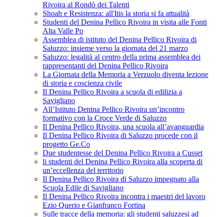
Rivoira al Rondò dei Talenti
Shoah e Resistenza: all'Itis la storia si fa attualità
Studenti del Denina Pellico Rivoira in visita alle Fonti
Alta Valle Po
Assemblea di istituto del Denina Pellico Rivoira di
Saluzzo: insieme verso la giornata del 21 marzo
Saluzzo: legalità al centro della prima assemblea dei
rappresentanti del Denina Pellico Rivoira
La Giornata della Memoria a Verzuolo diventa lezione
di storia e coscienza civile
Il Denina Pellico Rivoira a scuola di edilizia a
Savigliano
All’Istituto Denina Pellico Rivoira un’incontro
formativo con la Croce Verde di Saluzzo
Il Denina Pellico Rivoira, una scuola all’avanguardia
Il Denina Pellico Rivoira di Saluzzo procede con il
progetto Ge.Co
Due studentesse del Denina Pellico Rivoira a Cusset
li studenti del Denina Pellico Rivoira alla scoperta di
un’eccellenza del territorio
Il Denina Pellico Rivoira di Saluzzo impegnato alla
Scuola Edile di Savigliano
Il Denina Pellico Rivoira incontra i maestri del lavoro
Ezio Querio e Gianfranco Fortina
Sulle tracce della memoria: gli studenti saluzzesi ad