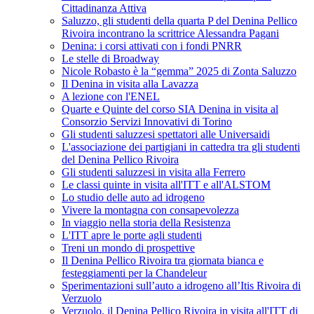
Cittadinanza Attiva
Saluzzo, gli studenti della quarta P del Denina Pellico
Rivoira incontrano la scrittrice Alessandra Pagani
Denina: i corsi attivati con i fondi PNRR
Le stelle di Broadway
Nicole Robasto è la “gemma” 2025 di Zonta Saluzzo
Il Denina in visita alla Lavazza
A lezione con l'ENEL
Quarte e Quinte del corso SIA Denina in visita al
Consorzio Servizi Innovativi di Torino
Gli studenti saluzzesi spettatori alle Universaidi
L'associazione dei partigiani in cattedra tra gli studenti
del Denina Pellico Rivoira
Gli studenti saluzzesi in visita alla Ferrero
Le classi quinte in visita all'ITT e all'ALSTOM
Lo studio delle auto ad idrogeno
Vivere la montagna con consapevolezza
In viaggio nella storia della Resistenza
L'ITT apre le porte agli studenti
Treni un mondo di prospettive
Il Denina Pellico Rivoira tra giornata bianca e
festeggiamenti per la Chandeleur
Sperimentazioni sull’auto a idrogeno all’Itis Rivoira di
Verzuolo
Verzuolo, il Denina Pellico Rivoira in visita all'ITT di