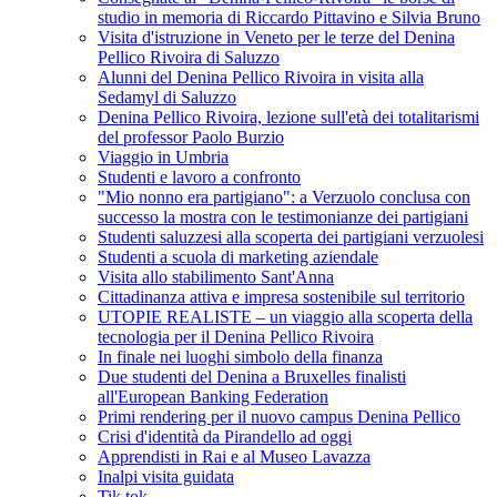
studio in memoria di Riccardo Pittavino e Silvia Bruno
Visita d'istruzione in Veneto per le terze del Denina
Pellico Rivoira di Saluzzo
Alunni del Denina Pellico Rivoira in visita alla
Sedamyl di Saluzzo
Denina Pellico Rivoira, lezione sull'età dei totalitarismi
del professor Paolo Burzio
Viaggio in Umbria
Studenti e lavoro a confronto
"Mio nonno era partigiano": a Verzuolo conclusa con
successo la mostra con le testimonianze dei partigiani
Studenti saluzzesi alla scoperta dei partigiani verzuolesi
Studenti a scuola di marketing aziendale
Visita allo stabilimento Sant'Anna
Cittadinanza attiva e impresa sostenibile sul territorio
UTOPIE REALISTE – un viaggio alla scoperta della
tecnologia per il Denina Pellico Rivoira
In finale nei luoghi simbolo della finanza
Due studenti del Denina a Bruxelles finalisti
all'European Banking Federation
Primi rendering per il nuovo campus Denina Pellico
Crisi d'identità da Pirandello ad oggi
Apprendisti in Rai e al Museo Lavazza
Inalpi visita guidata
Tik tok