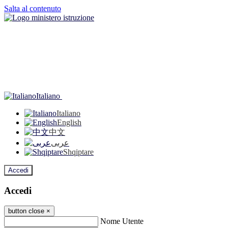
Salta al contenuto
Italiano
Italiano
English
中文
عربى
Shqiptare
Accedi
Accedi
button close
×
Nome Utente