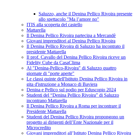
Saluzzo, anche il Denina Pellico Rivoira presente
allo spettacolo "Ma l’amore no"
ITIS alla scoperta del castello
Mattarella
Il Denina Pellico Rivoira partecipa a Mercandè
Giovani imprenditori al Denina Pellico Rivoira
Il Denina Pellico Rivoira di Saluzzo ha incontrato il
presidente Mattarella
Il prof. Cavallo del Denina Pellico Rivoira riceve un
Fidelity Cube da CasaClima
Al "Denina-Pellico-Rivoira" di Saluzzo quattro
giornate di "porte aperte"
Le classi quinte dell'Istituto Denina Pellico Rivoira in
gita d'istruzione a Monaco di Baviera
Denina e Pellico sul podio per Eduscopio 2024
Studenti del “Denina Pellico Rivoira” di Saluzzo
incontrano Mattarella
Il Denina Pellico Rivoira a Roma per incontrare il
Presidente Mattarella
Studenti del Denina Pellico Rivoira propongono un
progetto ai dirigenti dell’Ente Nazionale per il
Microcredito
Giovani imprenditori all’Istituto Denina Pellico Rivoira