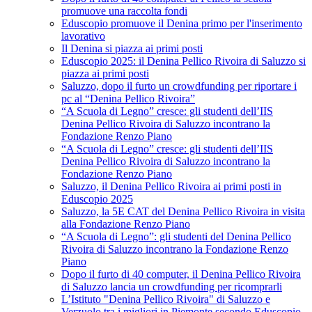
promuove una raccolta fondi
Eduscopio promuove il Denina primo per l'inserimento
lavorativo
Il Denina si piazza ai primi posti
Eduscopio 2025: il Denina Pellico Rivoira di Saluzzo si
piazza ai primi posti
Saluzzo, dopo il furto un crowdfunding per riportare i
pc al “Denina Pellico Rivoira”
“A Scuola di Legno” cresce: gli studenti dell’IIS
Denina Pellico Rivoira di Saluzzo incontrano la
Fondazione Renzo Piano
“A Scuola di Legno” cresce: gli studenti dell’IIS
Denina Pellico Rivoira di Saluzzo incontrano la
Fondazione Renzo Piano
Saluzzo, il Denina Pellico Rivoira ai primi posti in
Eduscopio 2025
Saluzzo, la 5E CAT del Denina Pellico Rivoira in visita
alla Fondazione Renzo Piano
“A Scuola di Legno”: gli studenti del Denina Pellico
Rivoira di Saluzzo incontrano la Fondazione Renzo
Piano
Dopo il furto di 40 computer, il Denina Pellico Rivoira
di Saluzzo lancia un crowdfunding per ricomprarli
L’Istituto "Denina Pellico Rivoira" di Saluzzo e
Verzuolo tra i migliori in Piemonte secondo Eduscopio