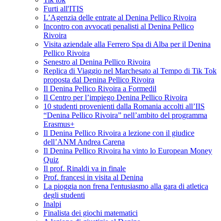
Furti all'ITIS
L’Agenzia delle entrate al Denina Pellico Rivoira
Incontro con avvocati penalisti al Denina Pellico
Rivoira
Visita aziendale alla Ferrero Spa di Alba per il Denina
Pellico Rivoira
Senestro al Denina Pellico Rivoira
Replica di Viaggio nel Marchesato al Tempo di Tik Tok
proposta dal Denina Pellico Rivoira
Il Denina Pellico Rivoira a Formedil
Il Centro per l’impiego Denina Pellico Rivoira
10 studenti provenienti dalla Romania accolti all’IIS
“Denina Pellico Rivoira” nell’ambito del programma
Erasmus+
Il Denina Pellico Rivoira a lezione con il giudice
dell’ANM Andrea Carena
Il Denina Pellico Rivoira ha vinto lo European Money
Quiz
Il prof. Rinaldi va in finale
Prof. francesi in visita al Denina
La pioggia non frena l'entusiasmo alla gara di atletica
degli studenti
Inalpi
Finalista dei giochi matematici