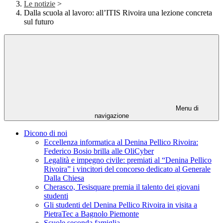
Le notizie
>
Dalla scuola al lavoro: all’ITIS Rivoira una lezione concreta
sul futuro
Menu di
navigazione
Dicono di noi
Eccellenza informatica al Denina Pellico Rivoira:
Federico Bosio brilla alle OliCyber
Legalità e impegno civile: premiati al “Denina Pellico
Rivoira” i vincitori del concorso dedicato al Generale
Dalla Chiesa
Cherasco, Tesisquare premia il talento dei giovani
studenti
Gli studenti del Denina Pellico Rivoira in visita a
PietraTec a Bagnolo Piemonte
Scuole seconda famiglia