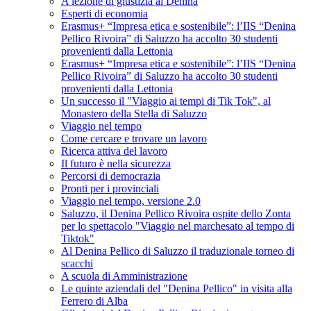
A lezione di giustizia al Denina
Esperti di economia
Erasmus+ “Impresa etica e sostenibile”: l’IIS “Denina
Pellico Rivoira” di Saluzzo ha accolto 30 studenti
provenienti dalla Lettonia
Erasmus+ “Impresa etica e sostenibile”: l’IIS “Denina
Pellico Rivoira” di Saluzzo ha accolto 30 studenti
provenienti dalla Lettonia
Un successo il "Viaggio ai tempi di Tik Tok", al
Monastero della Stella di Saluzzo
Viaggio nel tempo
Come cercare e trovare un lavoro
Ricerca attiva del lavoro
Il futuro è nella sicurezza
Percorsi di democrazia
Pronti per i provinciali
Viaggio nel tempo, versione 2.0
Saluzzo, il Denina Pellico Rivoira ospite dello Zonta
per lo spettacolo "Viaggio nel marchesato al tempo di
Tiktok"
Al Denina Pellico di Saluzzo il traduzionale torneo di
scacchi
A scuola di Amministrazione
Le quinte aziendali del "Denina Pellico" in visita alla
Ferrero di Alba