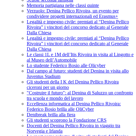
Memoria partigiana nelle classi quinte
Verzuolo: Denina Pellico Rivoira, un evento per
condividere progetti internazionali ed Erasmus+
Legalità e impegno civile: premiati al “Denina Pellico
Rivoira” i vincitori del concorso dedicato al Generale
Dalla Chiesa
Legalità e impegno civile: premiati al “Denina Pellico
Rivoira” i vincitori del concorso dedicato al Generale
Dalla Chiesa
Le classi 1L e 1M dell’Itis Rivoira in visita al Lingotto e
al Museo dell’Automobile
Lo studente Federico Bosio alle Olicyber
Dal campo al futuro: studenti del Denina in visita allo
Juventus Stadium
Gli studenti della I K del Denina Pellico Rivoira
ciceroni per un giorno
"Costruire il futuro": al Denina di Saluzzo un confronto
tra scuola e mondo del lavoro
Eccellenza informatica al Denina Pellico Rivoira:
Federico Bosio brilla alle OliCyber
Denibreak brilla alla fiera
Gli studenti scoprono la Fondazione CRS
Docenti del Denina Pellico Rivoira in viaggio tra
Norvegia e Irlanda