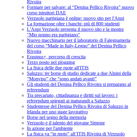
Rivoira
Formare per salvare: al “Denina Pellico Rivoira” nuovo
corso istruttori DAE
Verzuolo partigiana è online: nuovo sito per l'Anpi
La formazione oltre i banchi: più di 800 studenti
L'Anpi Verzuolo presenta il nuovo sito e la mostra
"Mio nonno era partigiano"
Nuovo macchinario per il laboratorio di Falegnameria
del corso “Made in Italy-Legno” del Denina Pellico
Rivoira
Erasmus+, percorso di crescita
Terzo posto nel plogging
La fisica delle due ruote all'ITIS
Saluzzo: tre borse di studio dedicate a due Alpini della
“Monviso” che “sono andati avanti”
Gli studenti del Denina Pellico Rivoira si preparano al
referendum
Tra precariato, cittadinanza e diritti sul lavoro: i
referendum spiegati ai maturandi a Saluzzo
Studentesse del Denina Pellico Rivoira di Saluzzo in
Irlanda per uno stage lavorativo
Borse nel segno della memoria
Verzuolo e il talento del giovane Simone
In azione per l'ambiente
La fisica va “in moto” all’ITIS Rivoira di Verzuolo