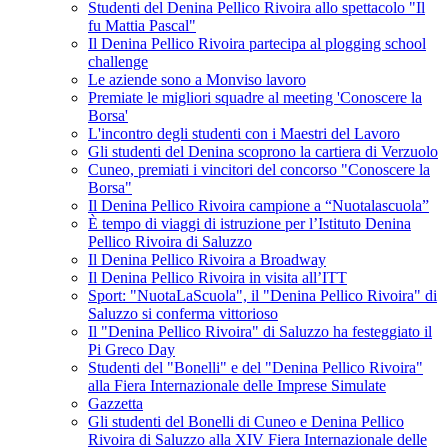
Studenti del Denina Pellico Rivoira allo spettacolo "Il
fu Mattia Pascal"
Il Denina Pellico Rivoira partecipa al plogging school
challenge
Le aziende sono a Monviso lavoro
Premiate le migliori squadre al meeting 'Conoscere la
Borsa'
L'incontro degli studenti con i Maestri del Lavoro
Gli studenti del Denina scoprono la cartiera di Verzuolo
Cuneo, premiati i vincitori del concorso "Conoscere la
Borsa"
Il Denina Pellico Rivoira campione a “Nuotalascuola”
È tempo di viaggi di istruzione per l’Istituto Denina
Pellico Rivoira di Saluzzo
Il Denina Pellico Rivoira a Broadway
Il Denina Pellico Rivoira in visita all’ITT
Sport: "NuotaLaScuola", il "Denina Pellico Rivoira" di
Saluzzo si conferma vittorioso
Il "Denina Pellico Rivoira" di Saluzzo ha festeggiato il
Pi Greco Day
Studenti del "Bonelli" e del "Denina Pellico Rivoira"
alla Fiera Internazionale delle Imprese Simulate
Gazzetta
Gli studenti del Bonelli di Cuneo e Denina Pellico
Rivoira di Saluzzo alla XIV Fiera Internazionale delle