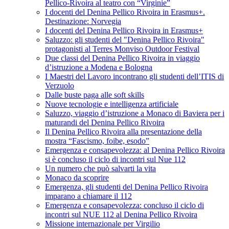
Pellico-Rivoira al teatro con “Virginie”
I docenti del Denina Pellico Rivoira in Erasmus+.
Destinazione: Norvegia
I docenti del Denina Pellico Rivoira in Erasmus+
Saluzzo: gli studenti del "Denina Pellico Rivoira"
protagonisti al Terres Monviso Outdoor Festival
Due classi del Denina Pellico Rivoira in viaggio
d’istruzione a Modena e Bologna
I Maestri del Lavoro incontrano gli studenti dell’ITIS di
Verzuolo
Dalle buste paga alle soft skills
Nuove tecnologie e intelligenza artificiale
Saluzzo, viaggio d’istruzione a Monaco di Baviera per i
maturandi del Denina Pellico Rivoira
Il Denina Pellico Rivoira alla presentazione della
mostra “Fascismo, foibe, esodo”
Emergenza e consapevolezza: al Denina Pellico Rivoira
si è concluso il ciclo di incontri sul Nue 112
Un numero che può salvarti la vita
Monaco da scoprire
Emergenza, gli studenti del Denina Pellico Rivoira
imparano a chiamare il 112
Emergenza e consapevolezza: concluso il ciclo di
incontri sul NUE 112 al Denina Pellico Rivoira
Missione internazionale per Virgilio