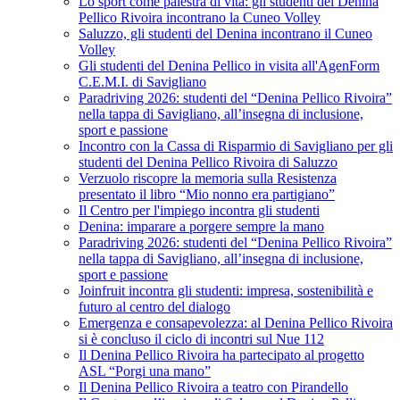
Lo sport come palestra di vita: gli studenti del Denina
Pellico Rivoira incontrano la Cuneo Volley
Saluzzo, gli studenti del Denina incontrano il Cuneo
Volley
Gli studenti del Denina Pellico in visita all'AgenForm
C.E.M.I. di Savigliano
Paradriving 2026: studenti del “Denina Pellico Rivoira”
nella tappa di Savigliano, all’insegna di inclusione,
sport e passione
Incontro con la Cassa di Risparmio di Savigliano per gli
studenti del Denina Pellico Rivoira di Saluzzo
Verzuolo riscopre la memoria sulla Resistenza
presentato il libro “Mio nonno era partigiano”
Il Centro per l'impiego incontra gli studenti
Denina: imparare a porgere sempre la mano
Paradriving 2026: studenti del “Denina Pellico Rivoira”
nella tappa di Savigliano, all’insegna di inclusione,
sport e passione
Joinfruit incontra gli studenti: impresa, sostenibilità e
futuro al centro del dialogo
Emergenza e consapevolezza: al Denina Pellico Rivoira
si è concluso il ciclo di incontri sul Nue 112
Il Denina Pellico Rivoira ha partecipato al progetto
ASL “Porgi una mano”
Il Denina Pellico Rivoira a teatro con Pirandello