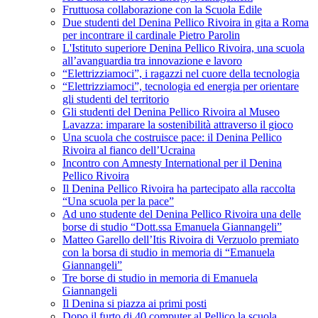
Fruttuosa collaborazione con la Scuola Edile
Due studenti del Denina Pellico Rivoira in gita a Roma
per incontrare il cardinale Pietro Parolin
L'Istituto superiore Denina Pellico Rivoira, una scuola
all’avanguardia tra innovazione e lavoro
“Elettrizziamoci”, i ragazzi nel cuore della tecnologia
“Elettrizziamoci”, tecnologia ed energia per orientare
gli studenti del territorio
Gli studenti del Denina Pellico Rivoira al Museo
Lavazza: imparare la sostenibilità attraverso il gioco
Una scuola che costruisce pace: il Denina Pellico
Rivoira al fianco dell’Ucraina
Incontro con Amnesty International per il Denina
Pellico Rivoira
Il Denina Pellico Rivoira ha partecipato alla raccolta
“Una scuola per la pace”
Ad uno studente del Denina Pellico Rivoira una delle
borse di studio “Dott.ssa Emanuela Giannangeli”
Matteo Garello dell’Itis Rivoira di Verzuolo premiato
con la borsa di studio in memoria di “Emanuela
Giannangeli”
Tre borse di studio in memoria di Emanuela
Giannangeli
Il Denina si piazza ai primi posti
Dopo il furto di 40 computer al Pellico la scuola