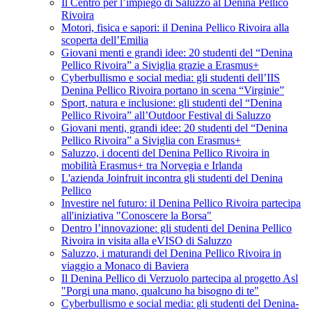
Il Centro per l’impiego di Saluzzo al Denina Pellico
Rivoira
Motori, fisica e sapori: il Denina Pellico Rivoira alla
scoperta dell’Emilia
Giovani menti e grandi idee: 20 studenti del “Denina
Pellico Rivoira” a Siviglia grazie a Erasmus+
Cyberbullismo e social media: gli studenti dell’IIS
Denina Pellico Rivoira portano in scena “Virginie”
Sport, natura e inclusione: gli studenti del “Denina
Pellico Rivoira” all’Outdoor Festival di Saluzzo
Giovani menti, grandi idee: 20 studenti del “Denina
Pellico Rivoira” a Siviglia con Erasmus+
Saluzzo, i docenti del Denina Pellico Rivoira in
mobilità Erasmus+ tra Norvegia e Irlanda
L'azienda Joinfruit incontra gli studenti del Denina
Pellico
Investire nel futuro: il Denina Pellico Rivoira partecipa
all'iniziativa "Conoscere la Borsa"
Dentro l’innovazione: gli studenti del Denina Pellico
Rivoira in visita alla eVISO di Saluzzo
Saluzzo, i maturandi del Denina Pellico Rivoira in
viaggio a Monaco di Baviera
Il Denina Pellico di Verzuolo partecipa al progetto Asl
"Porgi una mano, qualcuno ha bisogno di te"
Cyberbullismo e social media: gli studenti del Denina-