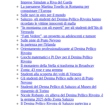
Imprese Simulate a Riva del Garda
La paesanese Martina Tosello in Romagna per
conquistare l’Europa
Sulle navi in giro per il mondo
Saluzzo, gli studenti del Denina-Pellico-Rivoira hanno
ricordato le vittime innocenti di mafia
“In montagna con gli esperti” per gli studenti dell’Itis di
Verzuolo
“Fatti Vedere”, un progetto su adolescenti e tumore
Sulle piste di Prato Nevoso
In partenza per l'Irlanda
Orientamento professionalizzante al Denina Pellico
Rivoira
Giochi matematici e Pi Day per il Denina Pellico
Rivoira
Il monastero della Stella si trasforma in Broadway
Zonta: 43 rose e una gemma
Studenti alla scoperta dei volti di Venezia
Gli studenti del Denina Pellico sulle nevi di Prato
Nevoso
Studenti del Denna Pellico di Saluzzo al Museo del
risparmio di Torino
Nicole Robasto, ex allieva del Denina Pellico Rivoira, è
la gemma 2025 dello Zonta Saluzzo
Il Denina Pellico Rivoira di Saluzzo partecipa a