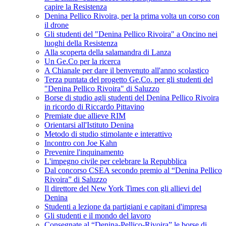
capire la Resistenza
Denina Pellico Rivoira, per la prima volta un corso con
il drone
Gli studenti del "Denina Pellico Rivoira" a Oncino nei
luoghi della Resistenza
Alla scoperta della salamandra di Lanza
Un Ge.Co per la ricerca
A Chianale per dare il benvenuto all'anno scolastico
Terza puntata del progetto Ge.Co. per gli studenti del
"Denina Pellico Rivoira" di Saluzzo
Borse di studio agli studenti del Denina Pellico Rivoira
in ricordo di Riccardo Pittavino
Premiate due allieve RIM
Orientarsi all'Istituto Denina
Metodo di studio stimolante e interattivo
Incontro con Joe Kahn
Prevenire l'inquinamento
L'impegno civile per celebrare la Repubblica
Dal concorso CSEA secondo premio al “Denina Pellico
Rivoira” di Saluzzo
Il direttore del New York Times con gli allievi del
Denina
Studenti a lezione da partigiani e capitani d'impresa
Gli studenti e il mondo del lavoro
Consegnate al “Denina-Pellico-Rivoira” le borse di