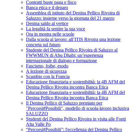
Contratti buste paga e fisco
Banca etica e il denaro
Assemblea di istituto del Denina Pellico Rivoira di
Saluzzo: insieme verso la giornata del 21 marzo
Denina saldo al vertice
La legalità fa sentire la sua voce
Ora in mostra nelle scuole
Dalla scuola al lavoro: all’ITIS Rivoira una lezione
concreta sul futuro
Studente del Denina Pellico Rivoira di Saluzzo al
FWWMUN di Abu Dhabi: un’esperienza
internazionale di dialogo e formazione
Fascismo, foibe, esodo
A lezione di sicurezza
Scambio con la Francia
Educazione finanziaria e sostenibilità: la 4B AFM del
Denina Pellico Rivoira incontra Banca Etica
Educazione finanziaria e sostenibilità: la 4B AFM del
Denina Pellico Rivoira incontra Banca Etica
Il Denina Pellico di Saluzzo premiato per
"Percorsi#Possibili", modello di scuola-lavoro inclusiva
SALUZZO
Studenti del Denina Pellico Rivoira in visita alle Fonti
Alta Valle Po
“Percorsi#Possibili”: l'eccellenza del Denina Pellico