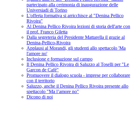
partecipato alla cerimonia di inaugurazione delle
Universiadi di Torino
L'offerta formativa si arricchisce al "Denina Pellico
Rivoira"
Al Denina Pellico Rivoira lezioni di storia dell'arte con
il prof. Franco Giletta
Dalla segreteria del Presidente Mattarella il grazie al
Denina-Pellico-Rivoira
Applausi al Morandi, gli studenti allo spettacolo 'Ma
l'amore no'
Inclusione e formazione sul campo
Il Denina Pellico Rivoira di Saluzzo al Toselli per "Le
Garcon de Café"
Promuovere il dialogo scuola - imprese per collaborare
con il territorio
Saluzzo, anche il Denina Pellico Rivoira presente allo
spettacolo "Ma l’amore no"
Dicono di noi