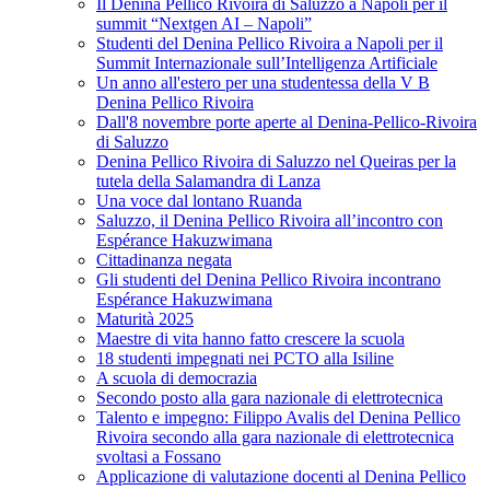
Il Denina Pellico Rivoira di Saluzzo a Napoli per il
summit “Nextgen AI – Napoli”
Studenti del Denina Pellico Rivoira a Napoli per il
Summit Internazionale sull’Intelligenza Artificiale
Un anno all'estero per una studentessa della V B
Denina Pellico Rivoira
Dall'8 novembre porte aperte al Denina-Pellico-Rivoira
di Saluzzo
Denina Pellico Rivoira di Saluzzo nel Queiras per la
tutela della Salamandra di Lanza
Una voce dal lontano Ruanda
Saluzzo, il Denina Pellico Rivoira all’incontro con
Espérance Hakuzwimana
Cittadinanza negata
Gli studenti del Denina Pellico Rivoira incontrano
Espérance Hakuzwimana
Maturità 2025
Maestre di vita hanno fatto crescere la scuola
18 studenti impegnati nei PCTO alla Isiline
A scuola di democrazia
Secondo posto alla gara nazionale di elettrotecnica
Talento e impegno: Filippo Avalis del Denina Pellico
Rivoira secondo alla gara nazionale di elettrotecnica
svoltasi a Fossano
Applicazione di valutazione docenti al Denina Pellico