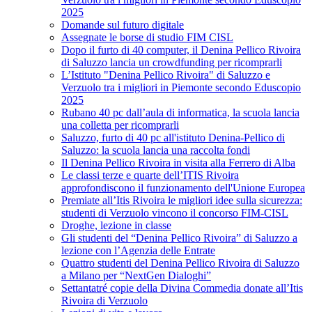
2025
Domande sul futuro digitale
Assegnate le borse di studio FIM CISL
Dopo il furto di 40 computer, il Denina Pellico Rivoira
di Saluzzo lancia un crowdfunding per ricomprarli
L’Istituto "Denina Pellico Rivoira" di Saluzzo e
Verzuolo tra i migliori in Piemonte secondo Eduscopio
2025
Rubano 40 pc dall’aula di informatica, la scuola lancia
una colletta per ricomprarli
Saluzzo, furto di 40 pc all'istituto Denina-Pellico di
Saluzzo: la scuola lancia una raccolta fondi
Il Denina Pellico Rivoira in visita alla Ferrero di Alba
Le classi terze e quarte dell’ITIS Rivoira
approfondiscono il funzionamento dell'Unione Europea
Premiate all’Itis Rivoira le migliori idee sulla sicurezza:
studenti di Verzuolo vincono il concorso FIM-CISL
Droghe, lezione in classe
Gli studenti del “Denina Pellico Rivoira” di Saluzzo a
lezione con l’Agenzia delle Entrate
Quattro studenti del Denina Pellico Rivoira di Saluzzo
a Milano per “NextGen Dialoghi”
Settantatré copie della Divina Commedia donate all’Itis
Rivoira di Verzuolo