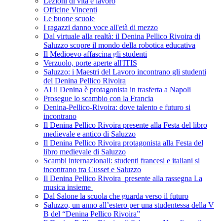
Lezioni di vita e lavoro
Officine Vincenti
Le buone scuole
I ragazzi danno voce all'età di mezzo
Dal virtuale alla realtà: il Denina Pellico Rivoira di
Saluzzo scopre il mondo della robotica educativa
Il Medioevo affascina gli studenti
Verzuolo, porte aperte all'ITIS
Saluzzo: i Maestri del Lavoro incontrano gli studenti
del Denina Pellico Rivoira
AI il Denina è protagonista in trasferta a Napoli
Prosegue lo scambio con la Francia
Denina-Pellico-Rivoira: dove talento e futuro si
incontrano
Il Denina Pellico Rivoira presente alla Festa del libro
medievale e antico di Saluzzo
Il Denina Pellico Rivoira protagonista alla Festa del
libro medievale di Saluzzo
Scambi internazionali: studenti francesi e italiani si
incontrano tra Cusset e Saluzzo
Il Denina Pellico Rivoira presente alla rassegna La
musica insieme
Dal Salone la scuola che guarda verso il futuro
Saluzzo, un anno all’estero per una studentessa della V
B del “Denina Pellico Rivoira”