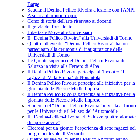
Barge
Scuola: il Denina Pellico Rivoira a lezione con l'ANPI
A scuola di import export
Corso di storia dell'arte riservato ai docenti
Il grazie del Presidente
Libertas e Move alle Universiadi
Il "Denina Pellico Rivoira" alla Universiadi di Torino
Quattro allieve del “Denina Pellico Rivoira” hanno
partecipato alla cerimonia di inaugurazione delle
Universiadi di Torino
Le Quinte superiori del Denina Pellico Rivoira di
Saluzzo in visita alla Ferrero di Alba
Il Denina Pellico Rivoira partecipa all’incontro "I
ragazzi di Villa Emma" di Nonantola
Il Denina Pellico Rivoira partecipa alle iniziative per la
giornata delle Piccole Medie Imprese
Il Denina Pellico Rivoira partecipa alle iniziative per la
giornata delle Piccole Medie Imprese
Studenti del “Denina Pellico Rivoira” in visita a Torino
per le Universiadi e il Museo dell’Automobile
Il "Denina-Pellico-Rivoira" di Saluzzo quattro giornate
di "porte aperte"
Ciceroni per un giorno: l’esperienza di sette ragazzi nel
borgo medievale di Verzuolo
Quattro allieve del “Denina Pellico Rivoira” hanno