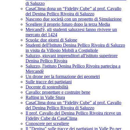
di Saluzzo
CasaClima dona un “Fidelity Cube” al prof. Cavallo
del Denina Pellico Rivoira di Saluzzo
Nascono due società con un progetto di Simulazione
Scegliere il proprio futuro dopo la terza Media
Mercand'è, gli studenti saluzzesi fanno rivivere un
mercato del 1424
Scuola: due giorni di Salone
Studenti dell'Istituto Denina Pellico Rivoira di Saluzzo
in visita da Villosio Mobili a Costigliole
Saluzzo, giovani imprenditori all'istituto superirore
Denina Pellico Rivoira
Saluzzo, l'istituto Denina Pellico Rivoira partecipa a
Mercandè
Un drone per la formazione dei geometri
Sulle tracce dei partigiani
Docente di sostenibilità
Cavallo: progettare e costruire bene
Rafting in Valle Stura
CasaClima dona un “Fidelity Cube” al prof. Cavallo
del Denina Pellico Rivoira di Saluzzo
Il prof. Cavallo del Denina Pellico Rivoira riceve un
Fidelity Cube da CasaClima
Conoscere per scegliere
Il "Denina" sulle tracce dei partigiani in Valle Po per